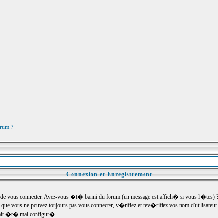
orum ?
Connexion et Enregistrement
e vous connecter. Avez-vous �t� banni du forum (un message est affich� si vous l'�tes) ? Si
 que vous ne pouvez toujours pas vous connecter, v�rifiez et rev�rifiez vos nom d'utilisateu
um ait �t� mal configur�.