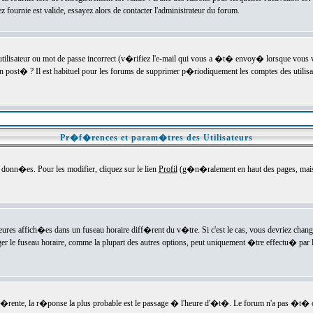
ournie est valide, essayez alors de contacter l'administrateur du forum.
utilisateur ou mot de passe incorrect (v�rifiez l'e-mail qui vous a �t� envoy� lorsque vous
en post� ? Il est habituel pour les forums de supprimer p�riodiquement les comptes des utilisa
Pr�f�rences et param�tres des Utilisateurs
onn�es. Pour les modifier, cliquez sur le lien
Profil
(g�n�ralement en haut des pages, mais c
heures affich�es dans un fuseau horaire diff�rent du v�tre. Si c'est le cas, vous devriez chan
er le fuseau horaire, comme la plupart des autres options, peut uniquement �tre effectu� par l
diff�rente, la r�ponse la plus probable est le passage � l'heure d'�t�. Le forum n'a pas �t�