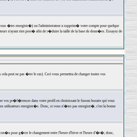
 vous �tes enregistr�) ou l'administrateur a supprim� votre compte pour quelque
teurs n'ayant rien post� afin de r�duire la taille de la base de donn�es. Essayez de
ela peut ne pas �tre le cas). Ceci vous permettra de changer toutes vos
ger vos pr�f�rences dans votre profil en choisissant le fuseau horaire qui vous
es utilisateurs enregistr�s. Donc, si vous n'�tes pas enregistr�, c'est la bonne
 con�u pour g�rer le changement entre l'heure d'hiver et l'heure d'�t�; donc,