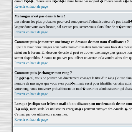
durant l'�t�, l'heure sera d�cal�e d'une heure par rapport � l'heure locale r�elle
Revenir en haut de page
Ma langue n'est pas dans la liste !
Les raisons les plus probables pour ceci sont que soit l'administrateur n'a pas instal
langue dont vous avez besoin; s'il n'existe pas, sentez-vous alors libre de cr�er un
Revenir en haut de page
Comment puis-je montrer une image en dessous de mon nom d'utilisateur ?
Il peut y avoir deux images sous votre nom d'utilisateur lorsque vous lisez des me
statut sur le forum. En dessous de celle-ci peut se trouver une image plus grande n
seront disponibles. Si vous ne pouvez pas utiliser un avatar, cela voudra alors dire
Revenir en haut de page
Comment puis-je changer mon rang ?
En g�n�ral, vous ne pouvez pas directement changer le titre d'un rang (le titre d'un 
nombre de messages que vous avez post�s, mais aussi pour identifier certains utilisa
votre rang; vous trouverez probablement un mod�rateur ou administrateur qui abais
Revenir en haut de page
Lorsque je clique sur le lien e-mail d'un utilisateur, on me demande de me conn
D�sol�, mais seuls les utilisateurs enregistr�s peuvent envoyer des e-mails � des 
d'e-mail par des utilisateurs anonymes.
Revenir en haut de page