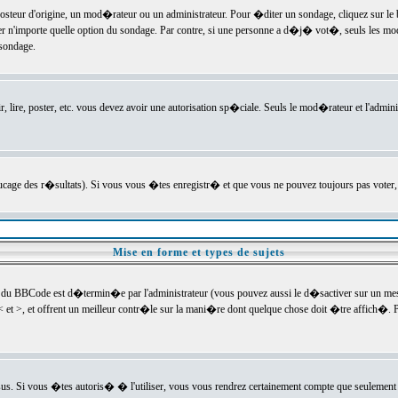
ur d'origine, un mod�rateur ou un administrateur. Pour �diter un sondage, cliquez sur le bou
r n'importe quelle option du sondage. Par contre, si une personne a d�j� vot�, seuls les mod
 sondage.
r, lire, poster, etc. vous devez avoir une autorisation sp�ciale. Seuls le mod�rateur et l'admin
trucage des r�sultats). Si vous vous �tes enregistr� et que vous ne pouvez toujours pas voter
Mise en forme et types de sujets
 du BBCode est d�termin�e par l'administrateur (vous pouvez aussi le d�sactiver sur un mess
< et >, et offrent un meilleur contr�le sur la mani�re dont quelque chose doit �tre affich�. Po
sus. Si vous �tes autoris� � l'utiliser, vous vous rendrez certainement compte que seulement 