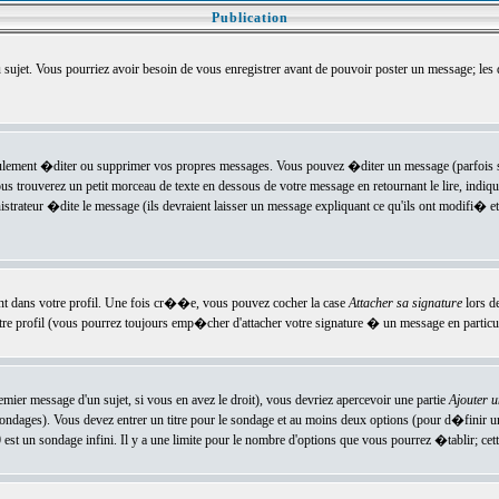
Publication
u sujet. Vous pourriez avoir besoin de vous enregistrer avant de pouvoir poster un message; les
ement �diter ou supprimer vos propres messages. Vous pouvez �diter un message (parfois se
verez un petit morceau de texte en dessous de votre message en retournant le lire, indiquan
ateur �dite le message (ils devraient laisser un message expliquant ce qu'ils ont modifi� et 
nt dans votre profil. Une fois cr��e, vous pouvez cocher la case
Attacher sa signature
lors d
e profil (vous pourrez toujours emp�cher d'attacher votre signature � un message en particuli
ier message d'un sujet, si vous en avez le droit), vous devriez apercevoir une partie
Ajouter 
sondages). Vous devez entrer un titre pour le sondage et au moins deux options (pour d�finir 
t un sondage infini. Il y a une limite pour le nombre d'options que vous pourrez �tablir; cette