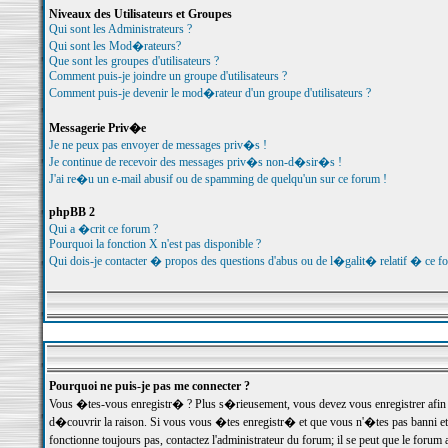
Niveaux des Utilisateurs et Groupes
Qui sont les Administrateurs ?
Qui sont les Mod�rateurs?
Que sont les groupes d'utilisateurs ?
Comment puis-je joindre un groupe d'utilisateurs ?
Comment puis-je devenir le mod�rateur d'un groupe d'utilisateurs ?
Messagerie Priv�e
Je ne peux pas envoyer de messages priv�s !
Je continue de recevoir des messages priv�s non-d�sir�s !
J'ai re�u un e-mail abusif ou de spamming de quelqu'un sur ce forum !
phpBB 2
Qui a �crit ce forum ?
Pourquoi la fonction X n'est pas disponible ?
Qui dois-je contacter � propos des questions d'abus ou de l�galit� relatif � ce f
Pourquoi ne puis-je pas me connecter ?
Vous �tes-vous enregistr� ? Plus s�rieusement, vous devez vous enregistrer afin d
d�couvrir la raison. Si vous vous �tes enregistr� et que vous n'�tes pas banni et
fonctionne toujours pas, contactez l'administrateur du forum; il se peut que le for