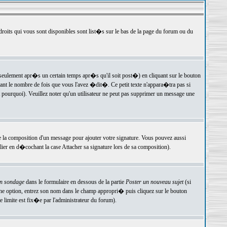
 droits qui vous sont disponibles sont list�s sur le bas de la page du forum ou du
ulement apr�s un certain temps apr�s qu'il soit post�) en cliquant sur le bouton
t le nombre de fois que vous l'avez �dit�. Ce petit texte n'appara�tra pas si
pourquoi). Veuillez noter qu'un utilisateur ne peut pas supprimer un message une
e la composition d'un message pour ajouter votre signature. Vous pouvez aussi
er en d�cochant la case Attacher sa signature lors de sa composition).
un sondage
dans le formulaire en dessous de la partie
Poster un nouveau sujet
(si
une option, entrez son nom dans le champ appropri� puis cliquez sur le bouton
 limite est fix�e par l'administrateur du forum).