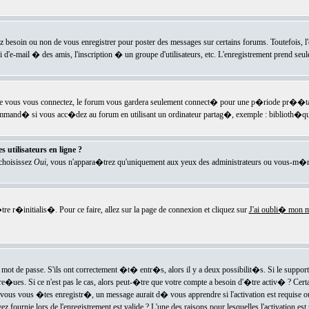
ez besoin ou non de vous enregistrer pour poster des messages sur certains forums. Toutefois,
i d'e-mail � des amis, l'inscription � un groupe d'utilisateurs, etc. L'enregistrement prend seu
e vous vous connectez, le forum vous gardera seulement connect� pour une p�riode pr��tabli
ecommand� si vous acc�dez au forum en utilisant un ordinateur partag�, exemple : biblioth�qu
 utilisateurs en ligne ?
 choisissez
Oui
, vous n'appara�trez qu'uniquement aux yeux des administrateurs ou vous-m�m
re r�initialis�. Pour ce faire, allez sur la page de connexion et cliquez sur
J'ai oubli� mon m
mot de passe. S'ils ont correctement �t� entr�s, alors il y a deux possibilit�s. Si le suppo
 re�ues. Si ce n'est pas le cas, alors peut-�tre que votre compte a besoin d'�tre activ� ? Cer
ous vous �tes enregistr�, un message aurait d� vous apprendre si l'activation est requise ou n
fournie lors de l'enregistrement est valide ? L'une des raisons pour lesquelles l'activation est