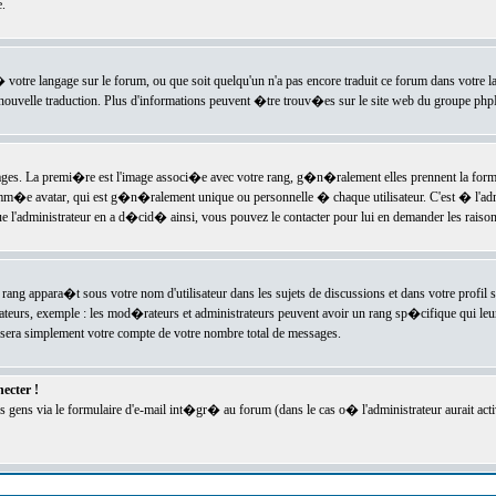
.
l� votre langage sur le forum, ou que soit quelqu'un n'a pas encore traduit ce forum dans votre 
e nouvelle traduction. Plus d'informations peuvent �tre trouv�es sur le site web du groupe phpBB
ssages. La premi�re est l'image associ�e avec votre rang, g�n�ralement elles prennent la form
omm�e avatar, qui est g�n�ralement unique ou personnelle � chaque utilisateur. C'est � l'admin
 que l'administrateur en a d�cid� ainsi, vous pouvez le contacter pour lui en demander les rais
rang appara�t sous votre nom d'utilisateur dans les sujets de discussions et dans votre profil s
teurs, exemple : les mod�rateurs et administrateurs peuvent avoir un rang sp�cifique qui leur 
sera simplement votre compte de votre nombre total de messages.
ecter !
gens via le formulaire d'e-mail int�gr� au forum (dans le cas o� l'administrateur aurait acti