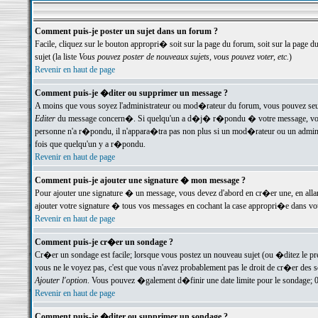
Comment puis-je poster un sujet dans un forum ?
Facile, cliquez sur le bouton appropri� soit sur la page du forum, soit sur la page d
sujet (la liste
Vous pouvez poster de nouveaux sujets, vous pouvez voter, etc.
)
Revenir en haut de page
Comment puis-je �diter ou supprimer un message ?
A moins que vous soyez l'administrateur ou mod�rateur du forum, vous pouvez seul
Editer
du message concern�. Si quelqu'un a d�j� r�pondu � votre message, vous trou
personne n'a r�pondu, il n'appara�tra pas non plus si un mod�rateur ou un administr
fois que quelqu'un y a r�pondu.
Revenir en haut de page
Comment puis-je ajouter une signature � mon message ?
Pour ajouter une signature � un message, vous devez d'abord en cr�er une, en alla
ajouter votre signature � tous vos messages en cochant la case appropri�e dans votr
Revenir en haut de page
Comment puis-je cr�er un sondage ?
Cr�er un sondage est facile; lorsque vous postez un nouveau sujet (ou �ditez le prem
vous ne le voyez pas, c'est que vous n'avez probablement pas le droit de cr�er des 
Ajouter l'option
. Vous pouvez �galement d�finir une date limite pour le sondage; 0 es
Revenir en haut de page
Comment puis-je �diter ou supprimer un sondage ?