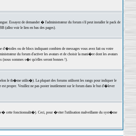
langue. Essayez de demander � l'administrateur du forum s'il peut installer le pack de
 (allez voir le lien en bas des pages).
e d'�toiles ou de blocs indiquant combien de messages vous avez fait ou votre
istrateur du forum d'activer les avatars et de choisir la mani�re dont les avatars
ons (nous sommes s�r qu'elles seront bonnes !).
elon le th�me utilis�). La plupart des forums utilisent les rangs pour indiquer le
est propre. Veuillez ne pas poster inutilement sur le forum dans le but d'�lever
v� cette fonctionnalit�). Ceci, pour �viter l'utilisation malveillante du syst�me