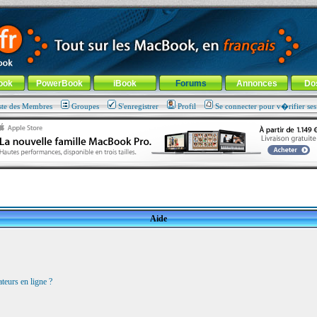
ade !
général
-
Aller au menu de la rubrique
ook
PowerBook
iBook
Forums
Annonces
Do
ste des Membres
Groupes
S'enregistrer
Profil
Se connecter pour v�rifier se
Aide
teurs en ligne ?