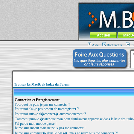
MacBook-fr.com : 100% Apple... 100% nom
Aller au contenu
-
Aller au menu 
Menu général
Accueil
MacB
Aide
Rechercher
Li
Tout sur les MacBook Index du Forum
Connexion et Enregistrement
Pourquoi ne puis-je pas me connecter ?
Pourquoi n'ai-je pas besoin de m'enregistrer ?
Pourquoi suis-je d�connect� automatiquement ?
Comment puis-je �viter que mon nom d'utilisateur apparaisse dans la liste des utilisa
J'ai perdu mon mot de passe !
Je me suis inscrit mais ne peux pas me connecter !
Je me suis enregistr� dans le pass�, mais ne peux plus me connecter ?!