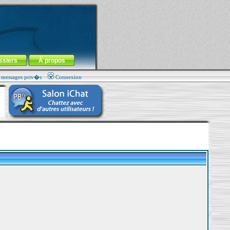
ssiers
À propos
s messages priv�s
Connexion