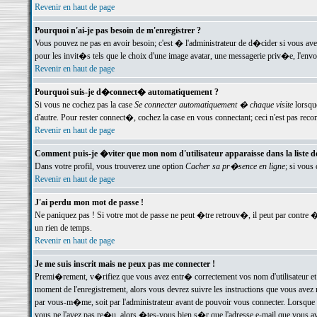
Revenir en haut de page
Pourquoi n'ai-je pas besoin de m'enregistrer ?
Vous pouvez ne pas en avoir besoin; c'est � l'administrateur de d�cider si vous av
pour les invit�s tels que le choix d'une image avatar, une messagerie priv�e, l'envo
Revenir en haut de page
Pourquoi suis-je d�connect� automatiquement ?
Si vous ne cochez pas la case
Se connecter automatiquement � chaque visite
lorsqu
d'autre. Pour rester connect�, cochez la case en vous connectant; ceci n'est pas r
Revenir en haut de page
Comment puis-je �viter que mon nom d'utilisateur apparaisse dans la liste des
Dans votre profil, vous trouverez une option
Cacher sa pr�sence en ligne
; si vous
Revenir en haut de page
J'ai perdu mon mot de passe !
Ne paniquez pas ! Si votre mot de passe ne peut �tre retrouv�, il peut par contre �t
un rien de temps.
Revenir en haut de page
Je me suis inscrit mais ne peux pas me connecter !
Premi�rement, v�rifiez que vous avez entr� correctement vos nom d'utilisateur et 
moment de l'enregistrement, alors vous devrez suivre les instructions que vous avez
par vous-m�me, soit par l'administrateur avant de pouvoir vous connecter. Lorsque v
vous ne l'avez pas re�u, alors �tes-vous bien s�r que l'adresse e-mail que vous avez 