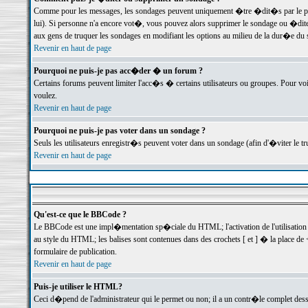
Comme pour les messages, les sondages peuvent uniquement �tre �dit�s par le poste
lui). Si personne n'a encore vot�, vous pouvez alors supprimer le sondage ou �dite
aux gens de truquer les sondages en modifiant les options au milieu de la dur�e du
Revenir en haut de page
Pourquoi ne puis-je pas acc�der � un forum ?
Certains forums peuvent limiter l'acc�s � certains utilisateurs ou groupes. Pour voi
voulez.
Revenir en haut de page
Pourquoi ne puis-je pas voter dans un sondage ?
Seuls les utilisateurs enregistr�s peuvent voter dans un sondage (afin d'�viter le 
Revenir en haut de page
Qu'est-ce que le BBCode ?
Le BBCode est une impl�mentation sp�ciale du HTML; l'activation de l'utilisation
au style du HTML; les balises sont contenues dans des crochets [ et ] � la place de 
formulaire de publication.
Revenir en haut de page
Puis-je utiliser le HTML?
Ceci d�pend de l'administrateur qui le permet ou non; il a un contr�le complet des