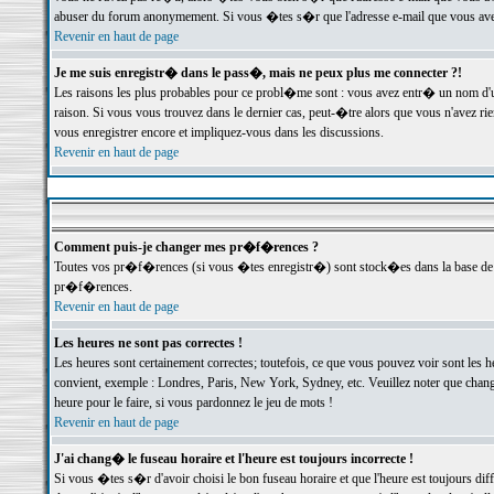
abuser du forum anonymement. Si vous �tes s�r que l'adresse e-mail que vous avez f
Revenir en haut de page
Je me suis enregistr� dans le pass�, mais ne peux plus me connecter ?!
Les raisons les plus probables pour ce probl�me sont : vous avez entr� un nom d'
raison. Si vous vous trouvez dans le dernier cas, peut-�tre alors que vous n'avez ri
vous enregistrer encore et impliquez-vous dans les discussions.
Revenir en haut de page
Comment puis-je changer mes pr�f�rences ?
Toutes vos pr�f�rences (si vous �tes enregistr�) sont stock�es dans la base de d
pr�f�rences.
Revenir en haut de page
Les heures ne sont pas correctes !
Les heures sont certainement correctes; toutefois, ce que vous pouvez voir sont les 
convient, exemple : Londres, Paris, New York, Sydney, etc. Veuillez noter que chang
heure pour le faire, si vous pardonnez le jeu de mots !
Revenir en haut de page
J'ai chang� le fuseau horaire et l'heure est toujours incorrecte !
Si vous �tes s�r d'avoir choisi le bon fuseau horaire et que l'heure est toujours 