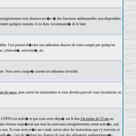
 l'enregistrement vous donnera acc�s � des fonctions additionnelles non-disponibles
lement quelques instants; il est donc recommand� de le faire.
e. Ceci permet d'�viter une utilisation abusive de votre compte par quelqu'un
e, cybercaf�, universit�, etc.
e. Vous serez compt� comme un utilisateur invisible.
ot de passe
, puis suivez les instructions et vous devriez pouvoir vous reconnecter en
rt COPPA est activ� et que vous avez cliqu� sur le lien
J'ai moins de 13 ans
au
tains forums requi�rent que tous les nouveaux enregistrements soient activ�s, soit
on. Si vous avez re�u un e-mail, suivez alors les instructions qui s'y trouvent; si
 utilis�e, c'est de r�duire les chances de voir des utilisateurs malintentionn�s