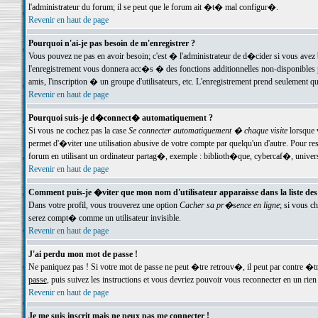
l'administrateur du forum; il se peut que le forum ait �t� mal configur�.
Revenir en haut de page
Pourquoi n'ai-je pas besoin de m'enregistrer ?
Vous pouvez ne pas en avoir besoin; c'est � l'administrateur de d�cider si vous avez 
l'enregistrement vous donnera acc�s � des fonctions additionnelles non-disponibles p
amis, l'inscription � un groupe d'utilisateurs, etc. L'enregistrement prend seulement q
Revenir en haut de page
Pourquoi suis-je d�connect� automatiquement ?
Si vous ne cochez pas la case
Se connecter automatiquement � chaque visite
lorsque 
permet d'�viter une utilisation abusive de votre compte par quelqu'un d'autre. Pour 
forum en utilisant un ordinateur partag�, exemple : biblioth�que, cybercaf�, univers
Revenir en haut de page
Comment puis-je �viter que mon nom d'utilisateur apparaisse dans la liste des u
Dans votre profil, vous trouverez une option
Cacher sa pr�sence en ligne
; si vous c
serez compt� comme un utilisateur invisible.
Revenir en haut de page
J'ai perdu mon mot de passe !
Ne paniquez pas ! Si votre mot de passe ne peut �tre retrouv�, il peut par contre �tre
passe
, puis suivez les instructions et vous devriez pouvoir vous reconnecter en un rien
Revenir en haut de page
Je me suis inscrit mais ne peux pas me connecter !