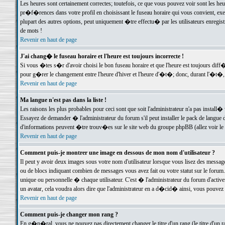
Les heures sont certainement correctes; toutefois, ce que vous pouvez voir sont les he
pr�f�rences dans votre profil en choisissant le fuseau horaire qui vous convient, exe
plupart des autres options, peut uniquement �tre effectu� par les utilisateurs enregis
de mots !
Revenir en haut de page
J'ai chang� le fuseau horaire et l'heure est toujours incorrecte !
Si vous �tes s�r d'avoir choisi le bon fuseau horaire et que l'heure est toujours d
pour g�rer le changement entre l'heure d'hiver et l'heure d'�t�; donc, durant l'�t�,
Revenir en haut de page
Ma langue n'est pas dans la liste !
Les raisons les plus probables pour ceci sont que soit l'administrateur n'a pas install�
Essayez de demander � l'administrateur du forum s'il peut installer le pack de langue d
d'informations peuvent �tre trouv�es sur le site web du groupe phpBB (allez voir le l
Revenir en haut de page
Comment puis-je montrer une image en dessous de mon nom d'utilisateur ?
Il peut y avoir deux images sous votre nom d'utilisateur lorsque vous lisez des mess
ou de blocs indiquant combien de messages vous avez fait ou votre statut sur le for
unique ou personnelle � chaque utilisateur. C'est � l'administrateur du forum d'activer
un avatar, cela voudra alors dire que l'administrateur en a d�cid� ainsi, vous pouvez
Revenir en haut de page
Comment puis-je changer mon rang ?
En g�n�ral, vous ne pouvez pas directement changer le titre d'un rang (le titre d'un ra