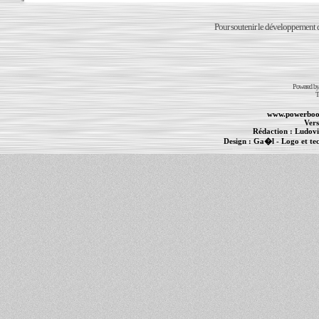
Pour soutenir le développement du
Powered b
T
www.powerboo
Vers
Rédaction :
Ludovi
Design :
Ga�l
- Logo et te
Informations :
PowerBook
-
MacBook Pro
-
i