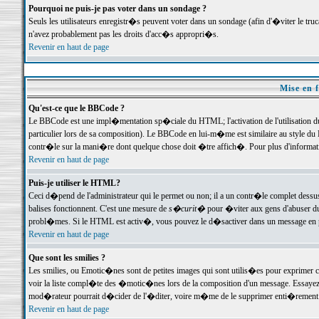
Pourquoi ne puis-je pas voter dans un sondage ?
Seuls les utilisateurs enregistr�s peuvent voter dans un sondage (afin d'�viter le tr
n'avez probablement pas les droits d'acc�s appropri�s.
Revenir en haut de page
Mise en f
Qu'est-ce que le BBCode ?
Le BBCode est une impl�mentation sp�ciale du HTML; l'activation de l'utilisation 
particulier lors de sa composition). Le BBCode en lui-m�me est similaire au style du H
contr�le sur la mani�re dont quelque chose doit �tre affich�. Pour plus d'information
Revenir en haut de page
Puis-je utiliser le HTML?
Ceci d�pend de l'administrateur qui le permet ou non; il a un contr�le complet dessu
balises fonctionnent. C'est une mesure de
s�curit�
pour �viter aux gens d'abuser du 
probl�mes. Si le HTML est activ�, vous pouvez le d�sactiver dans un message en par
Revenir en haut de page
Que sont les smilies ?
Les smilies, ou Emotic�nes sont de petites images qui sont utilis�es pour exprimer certa
voir la liste compl�te des �motic�nes lors de la composition d'un message. Essayez de 
mod�rateur pourrait d�cider de l'�diter, voire m�me de le supprimer enti�rement
Revenir en haut de page