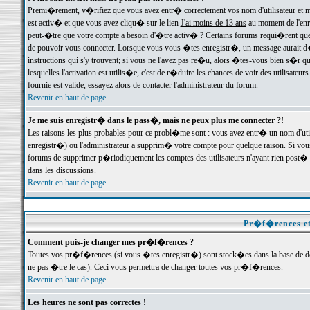
Premi�rement, v�rifiez que vous avez entr� correctement vos nom d'utilisateur et mo
est activ� et que vous avez cliqu� sur le lien
J'ai moins de 13 ans
au moment de l'enre
peut-�tre que votre compte a besoin d'�tre activ� ? Certains forums requi�rent que 
de pouvoir vous connecter. Lorsque vous vous �tes enregistr�, un message aurait d� v
instructions qui s'y trouvent; si vous ne l'avez pas re�u, alors �tes-vous bien s�r que
lesquelles l'activation est utilis�e, c'est de r�duire les chances de voir des utilis
fournie est valide, essayez alors de contacter l'administrateur du forum.
Revenir en haut de page
Je me suis enregistr� dans le pass�, mais ne peux plus me connecter ?!
Les raisons les plus probables pour ce probl�me sont : vous avez entr� un nom d'ut
enregistr�) ou l'administrateur a supprim� votre compte pour quelque raison. Si vous 
forums de supprimer p�riodiquement les comptes des utilisateurs n'ayant rien post� a
dans les discussions.
Revenir en haut de page
Pr�f�rences et
Comment puis-je changer mes pr�f�rences ?
Toutes vos pr�f�rences (si vous �tes enregistr�) sont stock�es dans la base de don
ne pas �tre le cas). Ceci vous permettra de changer toutes vos pr�f�rences.
Revenir en haut de page
Les heures ne sont pas correctes !