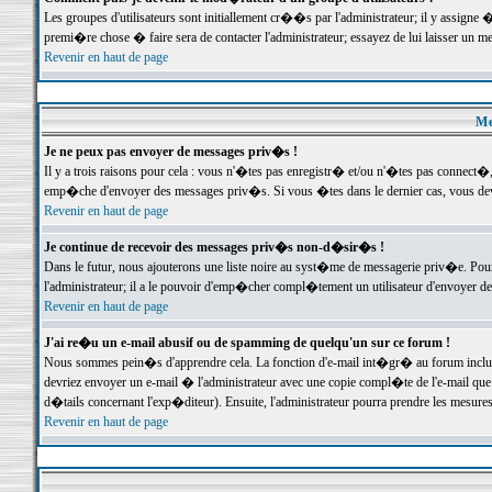
Les groupes d'utilisateurs sont initiallement cr��s par l'administrateur; il y assign
premi�re chose � faire sera de contacter l'administrateur; essayez de lui laisser un 
Revenir en haut de page
Me
Je ne peux pas envoyer de messages priv�s !
Il y a trois raisons pour cela : vous n'�tes pas enregistr� et/ou n'�tes pas connect�
emp�che d'envoyer des messages priv�s. Si vous �tes dans le dernier cas, vous devr
Revenir en haut de page
Je continue de recevoir des messages priv�s non-d�sir�s !
Dans le futur, nous ajouterons une liste noire au syst�me de messagerie priv�e. P
l'administrateur; il a le pouvoir d'emp�cher compl�tement un utilisateur d'envoyer 
Revenir en haut de page
J'ai re�u un e-mail abusif ou de spamming de quelqu'un sur ce forum !
Nous sommes pein�s d'apprendre cela. La fonction d'e-mail int�gr� au forum inclut d
devriez envoyer un e-mail � l'administrateur avec une copie compl�te de l'e-mail que v
d�tails concernant l'exp�diteur). Ensuite, l'administrateur pourra prendre les mesure
Revenir en haut de page