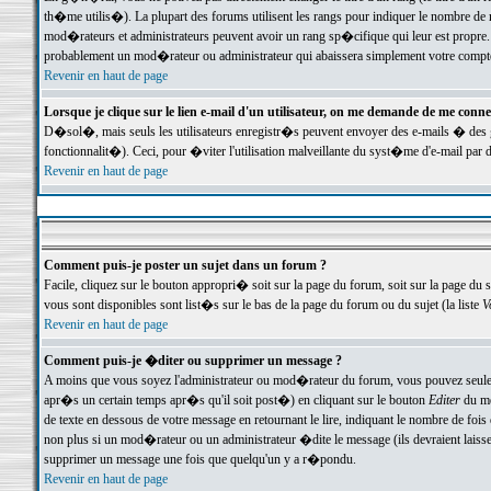
th�me utilis�). La plupart des forums utilisent les rangs pour indiquer le nombre de m
mod�rateurs et administrateurs peuvent avoir un rang sp�cifique qui leur est propre. 
probablement un mod�rateur ou administrateur qui abaissera simplement votre compte
Revenir en haut de page
Lorsque je clique sur le lien e-mail d'un utilisateur, on me demande de me conne
D�sol�, mais seuls les utilisateurs enregistr�s peuvent envoyer des e-mails � des ge
fonctionnalit�). Ceci, pour �viter l'utilisation malveillante du syst�me d'e-mail par 
Revenir en haut de page
Comment puis-je poster un sujet dans un forum ?
Facile, cliquez sur le bouton appropri� soit sur la page du forum, soit sur la page du 
vous sont disponibles sont list�s sur le bas de la page du forum ou du sujet (la liste
V
Revenir en haut de page
Comment puis-je �diter ou supprimer un message ?
A moins que vous soyez l'administrateur ou mod�rateur du forum, vous pouvez seul
apr�s un certain temps apr�s qu'il soit post�) en cliquant sur le bouton
Editer
du me
de texte en dessous de votre message en retournant le lire, indiquant le nombre de fo
non plus si un mod�rateur ou un administrateur �dite le message (ils devraient laisser
supprimer un message une fois que quelqu'un y a r�pondu.
Revenir en haut de page