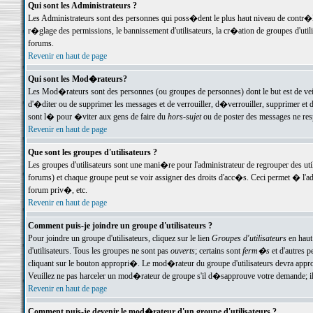
Qui sont les Administrateurs ?
Les Administrateurs sont des personnes qui poss�dent le plus haut niveau de contr�le 
r�glage des permissions, le bannissement d'utilisateurs, la cr�ation de groupes d'uti
forums.
Revenir en haut de page
Qui sont les Mod�rateurs?
Les Mod�rateurs sont des personnes (ou groupes de personnes) dont le but est de veil
d'�diter ou de supprimer les messages et de verrouiller, d�verrouiller, supprimer 
sont l� pour �viter aux gens de faire du
hors-sujet
ou de poster des messages ne res
Revenir en haut de page
Que sont les groupes d'utilisateurs ?
Les groupes d'utilisateurs sont une mani�re pour l'administrateur de regrouper des util
forums) et chaque groupe peut se voir assigner des droits d'acc�s. Ceci permet � 
forum priv�, etc.
Revenir en haut de page
Comment puis-je joindre un groupe d'utilisateurs ?
Pour joindre un groupe d'utilisateurs, cliquez sur le lien
Groupes d'utilisateurs
en haut
d'utilisateurs. Tous les groupes ne sont pas
ouverts
; certains sont
ferm�s
et d'autres p
cliquant sur le bouton appropri�. Le mod�rateur du groupe d'utilisateurs devra appro
Veuillez ne pas harceler un mod�rateur de groupe s'il d�sapprouve votre demande; il 
Revenir en haut de page
Comment puis-je devenir le mod�rateur d'un groupe d'utilisateurs ?