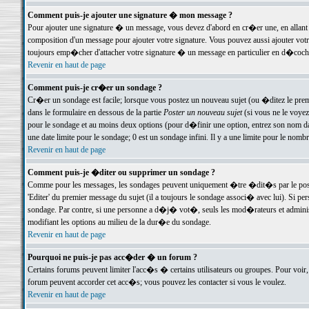
Comment puis-je ajouter une signature � mon message ?
Pour ajouter une signature � un message, vous devez d'abord en cr�er une, en allant
composition d'un message pour ajouter votre signature. Vous pouvez aussi ajouter vot
toujours emp�cher d'attacher votre signature � un message en particulier en d�cochan
Revenir en haut de page
Comment puis-je cr�er un sondage ?
Cr�er un sondage est facile; lorsque vous postez un nouveau sujet (ou �ditez le premie
dans le formulaire en dessous de la partie
Poster un nouveau sujet
(si vous ne le voyez
pour le sondage et au moins deux options (pour d�finir une option, entrez son nom d
une date limite pour le sondage; 0 est un sondage infini. Il y a une limite pour le nomb
Revenir en haut de page
Comment puis-je �diter ou supprimer un sondage ?
Comme pour les messages, les sondages peuvent uniquement �tre �dit�s par le poste
'Editer' du premier message du sujet (il a toujours le sondage associ� avec lui). Si 
sondage. Par contre, si une personne a d�j� vot�, seuls les mod�rateurs et administ
modifiant les options au milieu de la dur�e du sondage.
Revenir en haut de page
Pourquoi ne puis-je pas acc�der � un forum ?
Certains forums peuvent limiter l'acc�s � certains utilisateurs ou groupes. Pour voir, 
forum peuvent accorder cet acc�s; vous pouvez les contacter si vous le voulez.
Revenir en haut de page