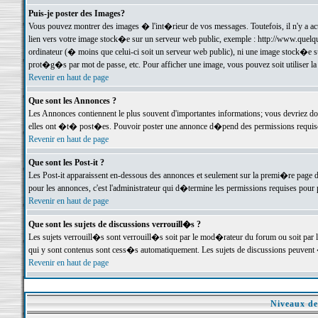
Puis-je poster des Images?
Vous pouvez montrer des images � l'int�rieur de vos messages. Toutefois, il n'y a 
lien vers votre image stock�e sur un serveur web public, exemple : http://www.quelq
ordinateur (� moins que celui-ci soit un serveur web public), ni une image stock�e su
prot�g�s par mot de passe, etc. Pour afficher une image, vous pouvez soit utiliser 
Revenir en haut de page
Que sont les Annonces ?
Les Annonces contiennent le plus souvent d'importantes informations; vous devriez d
elles ont �t� post�es. Pouvoir poster une annonce d�pend des permissions requises;
Revenir en haut de page
Que sont les Post-it ?
Les Post-it apparaissent en-dessous des annonces et seulement sur la premi�re page 
pour les annonces, c'est l'administrateur qui d�termine les permissions requises pour 
Revenir en haut de page
Que sont les sujets de discussions verrouill�s ?
Les sujets verrouill�s sont verrouill�s soit par le mod�rateur du forum ou soit par 
qui y sont contenus sont cess�s automatiquement. Les sujets de discussions peuvent 
Revenir en haut de page
Niveaux de