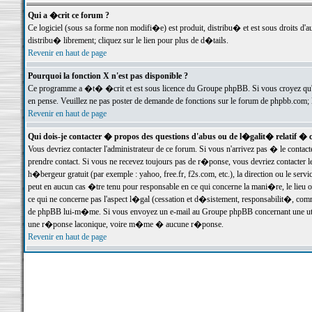
Qui a �crit ce forum ?
Ce logiciel (sous sa forme non modifi�e) est produit, distribu� et est sous droits d'a
distribu� librement; cliquez sur le lien pour plus de d�tails.
Revenir en haut de page
Pourquoi la fonction X n'est pas disponible ?
Ce programme a �t� �crit et est sous licence du Groupe phpBB. Si vous croyez qu'un
en pense. Veuillez ne pas poster de demande de fonctions sur le forum de phpbb.com; 
Revenir en haut de page
Qui dois-je contacter � propos des questions d'abus ou de l�galit� relatif � 
Vous devriez contacter l'administrateur de ce forum. Si vous n'arrivez pas � le conta
prendre contact. Si vous ne recevez toujours pas de r�ponse, vous devriez contacter 
h�bergeur gratuit (par exemple : yahoo, free.fr, f2s.com, etc.), la direction ou le se
peut en aucun cas �tre tenu pour responsable en ce qui concerne la mani�re, le lieu ou 
ce qui ne concerne pas l'aspect l�gal (cessation et d�sistement, responsabilit�, comm
de phpBB lui-m�me. Si vous envoyez un e-mail au Groupe phpBB concernant une utili
une r�ponse laconique, voire m�me � aucune r�ponse.
Revenir en haut de page