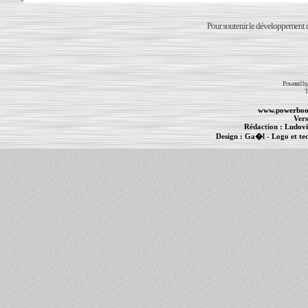
Pour soutenir le développement du
Powered b
T
www.powerboo
Vers
Rédaction :
Ludovi
Design :
Ga�l
- Logo et te
Informations :
PowerBook
-
MacBook Pro
-
i