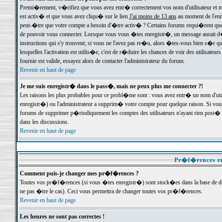
Premi�rement, v�rifiez que vous avez entr� correctement vos nom d'utilisateur et mo
est activ� et que vous avez cliqu� sur le lien
J'ai moins de 13 ans
au moment de l'enre
peut-�tre que votre compte a besoin d'�tre activ� ? Certains forums requi�rent que 
de pouvoir vous connecter. Lorsque vous vous �tes enregistr�, un message aurait d� v
instructions qui s'y trouvent; si vous ne l'avez pas re�u, alors �tes-vous bien s�r que
lesquelles l'activation est utilis�e, c'est de r�duire les chances de voir des utilis
fournie est valide, essayez alors de contacter l'administrateur du forum.
Revenir en haut de page
Je me suis enregistr� dans le pass�, mais ne peux plus me connecter ?!
Les raisons les plus probables pour ce probl�me sont : vous avez entr� un nom d'ut
enregistr�) ou l'administrateur a supprim� votre compte pour quelque raison. Si vous 
forums de supprimer p�riodiquement les comptes des utilisateurs n'ayant rien post� a
dans les discussions.
Revenir en haut de page
Pr�f�rences et
Comment puis-je changer mes pr�f�rences ?
Toutes vos pr�f�rences (si vous �tes enregistr�) sont stock�es dans la base de don
ne pas �tre le cas). Ceci vous permettra de changer toutes vos pr�f�rences.
Revenir en haut de page
Les heures ne sont pas correctes !