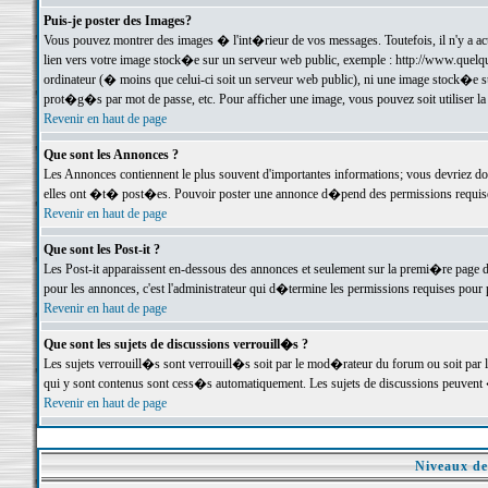
Puis-je poster des Images?
Vous pouvez montrer des images � l'int�rieur de vos messages. Toutefois, il n'y a 
lien vers votre image stock�e sur un serveur web public, exemple : http://www.quelq
ordinateur (� moins que celui-ci soit un serveur web public), ni une image stock�e su
prot�g�s par mot de passe, etc. Pour afficher une image, vous pouvez soit utiliser 
Revenir en haut de page
Que sont les Annonces ?
Les Annonces contiennent le plus souvent d'importantes informations; vous devriez d
elles ont �t� post�es. Pouvoir poster une annonce d�pend des permissions requises;
Revenir en haut de page
Que sont les Post-it ?
Les Post-it apparaissent en-dessous des annonces et seulement sur la premi�re page 
pour les annonces, c'est l'administrateur qui d�termine les permissions requises pour 
Revenir en haut de page
Que sont les sujets de discussions verrouill�s ?
Les sujets verrouill�s sont verrouill�s soit par le mod�rateur du forum ou soit par 
qui y sont contenus sont cess�s automatiquement. Les sujets de discussions peuvent 
Revenir en haut de page
Niveaux de