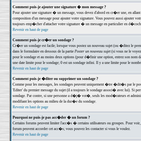
Comment puis-je ajouter une signature � mon message ?
Pour ajouter une signature � un message, vous devez d'abord en cr�er une, en allant
composition d'un message pour ajouter votre signature. Vous pouvez aussi ajouter vot
toujours emp�cher d'attacher votre signature � un message en particulier en d�cochan
Revenir en haut de page
Comment puis-je cr�er un sondage ?
Cr�er un sondage est facile; lorsque vous postez un nouveau sujet (ou �ditez le premie
dans le formulaire en dessous de la partie
Poster un nouveau sujet
(si vous ne le voyez
pour le sondage et au moins deux options (pour d�finir une option, entrez son nom d
une date limite pour le sondage; 0 est un sondage infini. Il y a une limite pour le nomb
Revenir en haut de page
Comment puis-je �diter ou supprimer un sondage ?
Comme pour les messages, les sondages peuvent uniquement �tre �dit�s par le poste
'Editer' du premier message du sujet (il a toujours le sondage associ� avec lui). Si 
sondage. Par contre, si une personne a d�j� vot�, seuls les mod�rateurs et administ
modifiant les options au milieu de la dur�e du sondage.
Revenir en haut de page
Pourquoi ne puis-je pas acc�der � un forum ?
Certains forums peuvent limiter l'acc�s � certains utilisateurs ou groupes. Pour voir, 
forum peuvent accorder cet acc�s; vous pouvez les contacter si vous le voulez.
Revenir en haut de page