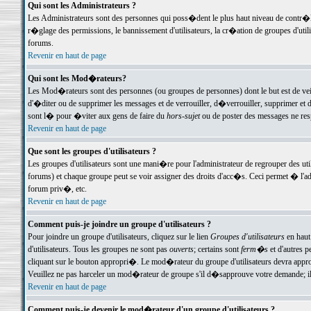
Qui sont les Administrateurs ?
Les Administrateurs sont des personnes qui poss�dent le plus haut niveau de contr�le 
r�glage des permissions, le bannissement d'utilisateurs, la cr�ation de groupes d'uti
forums.
Revenir en haut de page
Qui sont les Mod�rateurs?
Les Mod�rateurs sont des personnes (ou groupes de personnes) dont le but est de veil
d'�diter ou de supprimer les messages et de verrouiller, d�verrouiller, supprimer 
sont l� pour �viter aux gens de faire du
hors-sujet
ou de poster des messages ne res
Revenir en haut de page
Que sont les groupes d'utilisateurs ?
Les groupes d'utilisateurs sont une mani�re pour l'administrateur de regrouper des util
forums) et chaque groupe peut se voir assigner des droits d'acc�s. Ceci permet � 
forum priv�, etc.
Revenir en haut de page
Comment puis-je joindre un groupe d'utilisateurs ?
Pour joindre un groupe d'utilisateurs, cliquez sur le lien
Groupes d'utilisateurs
en haut
d'utilisateurs. Tous les groupes ne sont pas
ouverts
; certains sont
ferm�s
et d'autres p
cliquant sur le bouton appropri�. Le mod�rateur du groupe d'utilisateurs devra appro
Veuillez ne pas harceler un mod�rateur de groupe s'il d�sapprouve votre demande; il 
Revenir en haut de page
Comment puis-je devenir le mod�rateur d'un groupe d'utilisateurs ?