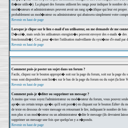
th�me utilis�). La plupart des forums utilisent les rangs pour indiquer le nombre de m
mod�rateurs et administrateurs peuvent avoir un rang sp�cifique qui leur est propre. 
probablement un mod�rateur ou administrateur qui abaissera simplement votre compte
Revenir en haut de page
Lorsque je clique sur le lien e-mail d'un utilisateur, on me demande de me conne
D�sol�, mais seuls les utilisateurs enregistr�s peuvent envoyer des e-mails � des ge
fonctionnalit�). Ceci, pour �viter l'utilisation malveillante du syst�me d'e-mail par 
Revenir en haut de page
Comment puis-je poster un sujet dans un forum ?
Facile, cliquez sur le bouton appropri� soit sur la page du forum, soit sur la page du 
vous sont disponibles sont list�s sur le bas de la page du forum ou du sujet (la liste
V
Revenir en haut de page
Comment puis-je �diter ou supprimer un message ?
A moins que vous soyez l'administrateur ou mod�rateur du forum, vous pouvez seul
apr�s un certain temps apr�s qu'il soit post�) en cliquant sur le bouton
Editer
du me
de texte en dessous de votre message en retournant le lire, indiquant le nombre de fo
non plus si un mod�rateur ou un administrateur �dite le message (ils devraient laisser
supprimer un message une fois que quelqu'un y a r�pondu.
Revenir en haut de page