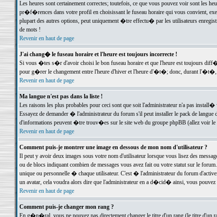
Les heures sont certainement correctes; toutefois, ce que vous pouvez voir sont les he
pr�f�rences dans votre profil en choisissant le fuseau horaire qui vous convient, exe
plupart des autres options, peut uniquement �tre effectu� par les utilisateurs enregis
de mots !
Revenir en haut de page
J'ai chang� le fuseau horaire et l'heure est toujours incorrecte !
Si vous �tes s�r d'avoir choisi le bon fuseau horaire et que l'heure est toujours d
pour g�rer le changement entre l'heure d'hiver et l'heure d'�t�; donc, durant l'�t�,
Revenir en haut de page
Ma langue n'est pas dans la liste !
Les raisons les plus probables pour ceci sont que soit l'administrateur n'a pas install�
Essayez de demander � l'administrateur du forum s'il peut installer le pack de langue d
d'informations peuvent �tre trouv�es sur le site web du groupe phpBB (allez voir le l
Revenir en haut de page
Comment puis-je montrer une image en dessous de mon nom d'utilisateur ?
Il peut y avoir deux images sous votre nom d'utilisateur lorsque vous lisez des mess
ou de blocs indiquant combien de messages vous avez fait ou votre statut sur le for
unique ou personnelle � chaque utilisateur. C'est � l'administrateur du forum d'activer
un avatar, cela voudra alors dire que l'administrateur en a d�cid� ainsi, vous pouvez
Revenir en haut de page
Comment puis-je changer mon rang ?
En g�n�ral, vous ne pouvez pas directement changer le titre d'un rang (le titre d'un ra