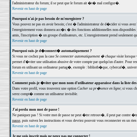
l'administrateur du forum; il se peut que le forum ait �t� mal configur�.
Revenir en haut de page
Pourquoi n'ai-je pas besoin de m'enregistrer ?
Vous pouvez ne pas en avoir besoin; c'est � l'administrateur de d�cider si vous avez 
l'enregistrement vous donnera acc�s � des fonctions additionnelles non-disponibles p
amis, l'inscription � un groupe d'utilisateurs, etc. L'enregistrement prend seulement q
Revenir en haut de page
Pourquoi suis-je d�connect� automatiquement ?
Si vous ne cochez pas la case
Se connecter automatiquement � chaque visite
lorsque 
permet d'�viter une utilisation abusive de votre compte par quelqu'un d'autre. Pour 
forum en utilisant un ordinateur partag�, exemple : biblioth�que, cybercaf�, univers
Revenir en haut de page
Comment puis-je �viter que mon nom d'utilisateur apparaisse dans la liste des u
Dans votre profil, vous trouverez une option
Cacher sa pr�sence en ligne
; si vous c
serez compt� comme un utilisateur invisible.
Revenir en haut de page
J'ai perdu mon mot de passe !
Ne paniquez pas ! Si votre mot de passe ne peut �tre retrouv�, il peut par contre �tre
passe
, puis suivez les instructions et vous devriez pouvoir vous reconnecter en un rien
Revenir en haut de page
Je me suis inscrit mais ne peux pas me connecter !