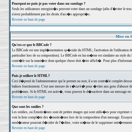
Pourquoi ne puis-je pas voter dans un sondage ?
Seuls les utilisateurs enregistr�s peuvent voter dans un sondage (afin d'�viter le tr
n'avez probablement pas les droits d'acc�s appropri�s.
Revenir en haut de page
Mise en f
Qu'est-ce que le BBCode ?
Le BBCode est une impl�mentation sp�ciale du HTML; l'activation de l'utilisation 
particulier lors de sa composition). Le BBCode en lui-m�me est similaire au style du H
contr�le sur la mani�re dont quelque chose doit �tre affich�. Pour plus d'information
Revenir en haut de page
Puis-je utiliser le HTML?
Ceci d�pend de l'administrateur qui le permet ou non; il a un contr�le complet dessu
balises fonctionnent. C'est une mesure de
s�curit�
pour �viter aux gens d'abuser du 
probl�mes. Si le HTML est activ�, vous pouvez le d�sactiver dans un message en par
Revenir en haut de page
Que sont les smilies ?
Les smilies, ou Emotic�nes sont de petites images qui sont utilis�es pour exprimer certa
voir la liste compl�te des �motic�nes lors de la composition d'un message. Essayez de 
mod�rateur pourrait d�cider de l'�diter, voire m�me de le supprimer enti�rement
Revenir en haut de page