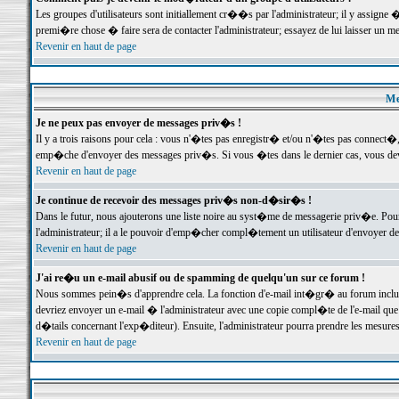
Les groupes d'utilisateurs sont initiallement cr��s par l'administrateur; il y assign
premi�re chose � faire sera de contacter l'administrateur; essayez de lui laisser un 
Revenir en haut de page
Me
Je ne peux pas envoyer de messages priv�s !
Il y a trois raisons pour cela : vous n'�tes pas enregistr� et/ou n'�tes pas connect�
emp�che d'envoyer des messages priv�s. Si vous �tes dans le dernier cas, vous devr
Revenir en haut de page
Je continue de recevoir des messages priv�s non-d�sir�s !
Dans le futur, nous ajouterons une liste noire au syst�me de messagerie priv�e. P
l'administrateur; il a le pouvoir d'emp�cher compl�tement un utilisateur d'envoyer 
Revenir en haut de page
J'ai re�u un e-mail abusif ou de spamming de quelqu'un sur ce forum !
Nous sommes pein�s d'apprendre cela. La fonction d'e-mail int�gr� au forum inclut d
devriez envoyer un e-mail � l'administrateur avec une copie compl�te de l'e-mail que v
d�tails concernant l'exp�diteur). Ensuite, l'administrateur pourra prendre les mesure
Revenir en haut de page