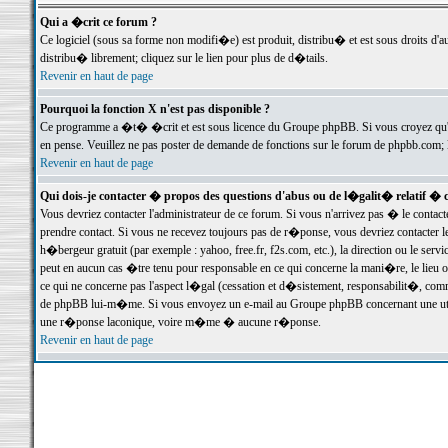
Qui a �crit ce forum ?
Ce logiciel (sous sa forme non modifi�e) est produit, distribu� et est sous droits d'a
distribu� librement; cliquez sur le lien pour plus de d�tails.
Revenir en haut de page
Pourquoi la fonction X n'est pas disponible ?
Ce programme a �t� �crit et est sous licence du Groupe phpBB. Si vous croyez qu'un
en pense. Veuillez ne pas poster de demande de fonctions sur le forum de phpbb.com; 
Revenir en haut de page
Qui dois-je contacter � propos des questions d'abus ou de l�galit� relatif � 
Vous devriez contacter l'administrateur de ce forum. Si vous n'arrivez pas � le conta
prendre contact. Si vous ne recevez toujours pas de r�ponse, vous devriez contacter 
h�bergeur gratuit (par exemple : yahoo, free.fr, f2s.com, etc.), la direction ou le se
peut en aucun cas �tre tenu pour responsable en ce qui concerne la mani�re, le lieu ou 
ce qui ne concerne pas l'aspect l�gal (cessation et d�sistement, responsabilit�, comm
de phpBB lui-m�me. Si vous envoyez un e-mail au Groupe phpBB concernant une utili
une r�ponse laconique, voire m�me � aucune r�ponse.
Revenir en haut de page