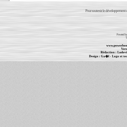
Pour soutenir le développement du
Powered b
T
www.powerboo
Vers
Rédaction :
Ludovi
Design :
Ga�l
- Logo et te
Informations :
PowerBook
-
MacBook Pro
-
i