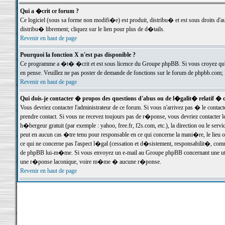
Qui a �crit ce forum ?
Ce logiciel (sous sa forme non modifi�e) est produit, distribu� et est sous droits d'a
distribu� librement; cliquez sur le lien pour plus de d�tails.
Revenir en haut de page
Pourquoi la fonction X n'est pas disponible ?
Ce programme a �t� �crit et est sous licence du Groupe phpBB. Si vous croyez qu'un
en pense. Veuillez ne pas poster de demande de fonctions sur le forum de phpbb.com; 
Revenir en haut de page
Qui dois-je contacter � propos des questions d'abus ou de l�galit� relatif � 
Vous devriez contacter l'administrateur de ce forum. Si vous n'arrivez pas � le conta
prendre contact. Si vous ne recevez toujours pas de r�ponse, vous devriez contacter 
h�bergeur gratuit (par exemple : yahoo, free.fr, f2s.com, etc.), la direction ou le se
peut en aucun cas �tre tenu pour responsable en ce qui concerne la mani�re, le lieu ou 
ce qui ne concerne pas l'aspect l�gal (cessation et d�sistement, responsabilit�, comm
de phpBB lui-m�me. Si vous envoyez un e-mail au Groupe phpBB concernant une utili
une r�ponse laconique, voire m�me � aucune r�ponse.
Revenir en haut de page