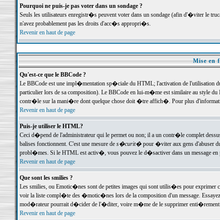
Pourquoi ne puis-je pas voter dans un sondage ?
Seuls les utilisateurs enregistr�s peuvent voter dans un sondage (afin d'�viter le tr
n'avez probablement pas les droits d'acc�s appropri�s.
Revenir en haut de page
Mise en f
Qu'est-ce que le BBCode ?
Le BBCode est une impl�mentation sp�ciale du HTML; l'activation de l'utilisation 
particulier lors de sa composition). Le BBCode en lui-m�me est similaire au style du H
contr�le sur la mani�re dont quelque chose doit �tre affich�. Pour plus d'information
Revenir en haut de page
Puis-je utiliser le HTML?
Ceci d�pend de l'administrateur qui le permet ou non; il a un contr�le complet dessu
balises fonctionnent. C'est une mesure de
s�curit�
pour �viter aux gens d'abuser du 
probl�mes. Si le HTML est activ�, vous pouvez le d�sactiver dans un message en par
Revenir en haut de page
Que sont les smilies ?
Les smilies, ou Emotic�nes sont de petites images qui sont utilis�es pour exprimer certa
voir la liste compl�te des �motic�nes lors de la composition d'un message. Essayez de 
mod�rateur pourrait d�cider de l'�diter, voire m�me de le supprimer enti�rement
Revenir en haut de page