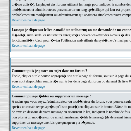
th�me utilis�). La plupart des forums utilisent les rangs pour indiquer le nombre de m
mod�rateurs et administrateurs peuvent avoir un rang sp�cifique qui leur est propre. 
probablement un mod�rateur ou administrateur qui abaissera simplement votre compte
Revenir en haut de page
Lorsque je clique sur le lien e-mail d'un utilisateur, on me demande de me conne
D�sol�, mais seuls les utilisateurs enregistr�s peuvent envoyer des e-mails � des ge
fonctionnalit�). Ceci, pour �viter l'utilisation malveillante du syst�me d'e-mail par 
Revenir en haut de page
Comment puis-je poster un sujet dans un forum ?
Facile, cliquez sur le bouton appropri� soit sur la page du forum, soit sur la page du 
vous sont disponibles sont list�s sur le bas de la page du forum ou du sujet (la liste
V
Revenir en haut de page
Comment puis-je �diter ou supprimer un message ?
A moins que vous soyez l'administrateur ou mod�rateur du forum, vous pouvez seul
apr�s un certain temps apr�s qu'il soit post�) en cliquant sur le bouton
Editer
du me
de texte en dessous de votre message en retournant le lire, indiquant le nombre de fo
non plus si un mod�rateur ou un administrateur �dite le message (ils devraient laisser
supprimer un message une fois que quelqu'un y a r�pondu.
Revenir en haut de page