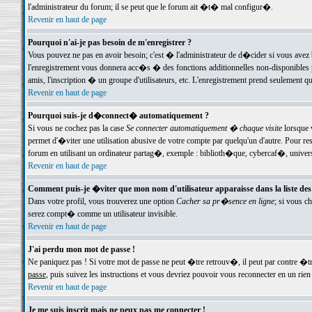
l'administrateur du forum; il se peut que le forum ait �t� mal configur�.
Revenir en haut de page
Pourquoi n'ai-je pas besoin de m'enregistrer ?
Vous pouvez ne pas en avoir besoin; c'est � l'administrateur de d�cider si vous avez 
l'enregistrement vous donnera acc�s � des fonctions additionnelles non-disponibles p
amis, l'inscription � un groupe d'utilisateurs, etc. L'enregistrement prend seulement q
Revenir en haut de page
Pourquoi suis-je d�connect� automatiquement ?
Si vous ne cochez pas la case
Se connecter automatiquement � chaque visite
lorsque 
permet d'�viter une utilisation abusive de votre compte par quelqu'un d'autre. Pour 
forum en utilisant un ordinateur partag�, exemple : biblioth�que, cybercaf�, univers
Revenir en haut de page
Comment puis-je �viter que mon nom d'utilisateur apparaisse dans la liste des u
Dans votre profil, vous trouverez une option
Cacher sa pr�sence en ligne
; si vous c
serez compt� comme un utilisateur invisible.
Revenir en haut de page
J'ai perdu mon mot de passe !
Ne paniquez pas ! Si votre mot de passe ne peut �tre retrouv�, il peut par contre �tre
passe
, puis suivez les instructions et vous devriez pouvoir vous reconnecter en un rien
Revenir en haut de page
Je me suis inscrit mais ne peux pas me connecter !