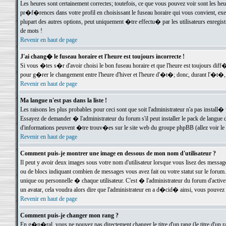
Les heures sont certainement correctes; toutefois, ce que vous pouvez voir sont les he
pr�f�rences dans votre profil en choisissant le fuseau horaire qui vous convient, exe
plupart des autres options, peut uniquement �tre effectu� par les utilisateurs enregis
de mots !
Revenir en haut de page
J'ai chang� le fuseau horaire et l'heure est toujours incorrecte !
Si vous �tes s�r d'avoir choisi le bon fuseau horaire et que l'heure est toujours d
pour g�rer le changement entre l'heure d'hiver et l'heure d'�t�; donc, durant l'�t�,
Revenir en haut de page
Ma langue n'est pas dans la liste !
Les raisons les plus probables pour ceci sont que soit l'administrateur n'a pas install�
Essayez de demander � l'administrateur du forum s'il peut installer le pack de langue d
d'informations peuvent �tre trouv�es sur le site web du groupe phpBB (allez voir le l
Revenir en haut de page
Comment puis-je montrer une image en dessous de mon nom d'utilisateur ?
Il peut y avoir deux images sous votre nom d'utilisateur lorsque vous lisez des mess
ou de blocs indiquant combien de messages vous avez fait ou votre statut sur le for
unique ou personnelle � chaque utilisateur. C'est � l'administrateur du forum d'activer
un avatar, cela voudra alors dire que l'administrateur en a d�cid� ainsi, vous pouvez
Revenir en haut de page
Comment puis-je changer mon rang ?
En g�n�ral, vous ne pouvez pas directement changer le titre d'un rang (le titre d'un ra