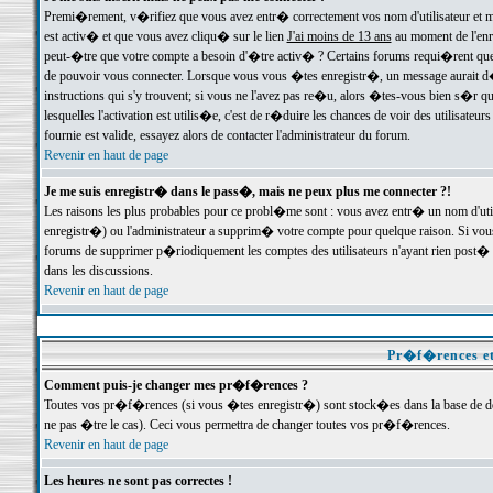
Premi�rement, v�rifiez que vous avez entr� correctement vos nom d'utilisateur et mo
est activ� et que vous avez cliqu� sur le lien
J'ai moins de 13 ans
au moment de l'enre
peut-�tre que votre compte a besoin d'�tre activ� ? Certains forums requi�rent que 
de pouvoir vous connecter. Lorsque vous vous �tes enregistr�, un message aurait d� v
instructions qui s'y trouvent; si vous ne l'avez pas re�u, alors �tes-vous bien s�r que
lesquelles l'activation est utilis�e, c'est de r�duire les chances de voir des utilis
fournie est valide, essayez alors de contacter l'administrateur du forum.
Revenir en haut de page
Je me suis enregistr� dans le pass�, mais ne peux plus me connecter ?!
Les raisons les plus probables pour ce probl�me sont : vous avez entr� un nom d'ut
enregistr�) ou l'administrateur a supprim� votre compte pour quelque raison. Si vous 
forums de supprimer p�riodiquement les comptes des utilisateurs n'ayant rien post� a
dans les discussions.
Revenir en haut de page
Pr�f�rences et
Comment puis-je changer mes pr�f�rences ?
Toutes vos pr�f�rences (si vous �tes enregistr�) sont stock�es dans la base de don
ne pas �tre le cas). Ceci vous permettra de changer toutes vos pr�f�rences.
Revenir en haut de page
Les heures ne sont pas correctes !