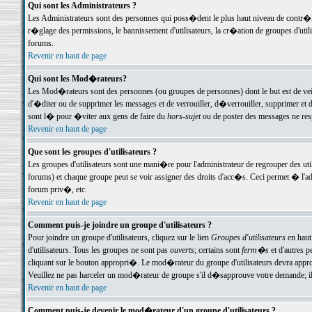
Qui sont les Administrateurs ?
Les Administrateurs sont des personnes qui poss�dent le plus haut niveau de contr�le 
r�glage des permissions, le bannissement d'utilisateurs, la cr�ation de groupes d'uti
forums.
Revenir en haut de page
Qui sont les Mod�rateurs?
Les Mod�rateurs sont des personnes (ou groupes de personnes) dont le but est de veil
d'�diter ou de supprimer les messages et de verrouiller, d�verrouiller, supprimer 
sont l� pour �viter aux gens de faire du
hors-sujet
ou de poster des messages ne res
Revenir en haut de page
Que sont les groupes d'utilisateurs ?
Les groupes d'utilisateurs sont une mani�re pour l'administrateur de regrouper des util
forums) et chaque groupe peut se voir assigner des droits d'acc�s. Ceci permet � 
forum priv�, etc.
Revenir en haut de page
Comment puis-je joindre un groupe d'utilisateurs ?
Pour joindre un groupe d'utilisateurs, cliquez sur le lien
Groupes d'utilisateurs
en haut
d'utilisateurs. Tous les groupes ne sont pas
ouverts
; certains sont
ferm�s
et d'autres p
cliquant sur le bouton appropri�. Le mod�rateur du groupe d'utilisateurs devra appro
Veuillez ne pas harceler un mod�rateur de groupe s'il d�sapprouve votre demande; il 
Revenir en haut de page
Comment puis-je devenir le mod�rateur d'un groupe d'utilisateurs ?