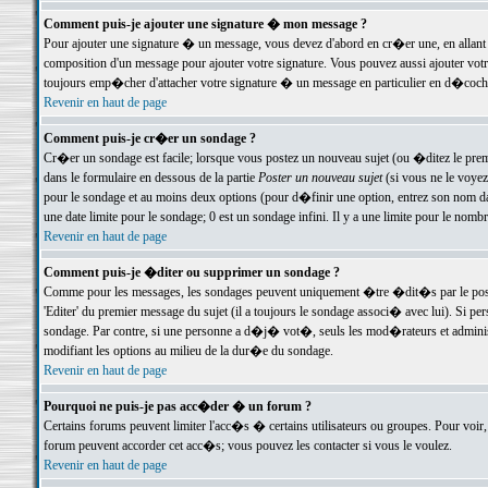
Comment puis-je ajouter une signature � mon message ?
Pour ajouter une signature � un message, vous devez d'abord en cr�er une, en allant
composition d'un message pour ajouter votre signature. Vous pouvez aussi ajouter vot
toujours emp�cher d'attacher votre signature � un message en particulier en d�cochan
Revenir en haut de page
Comment puis-je cr�er un sondage ?
Cr�er un sondage est facile; lorsque vous postez un nouveau sujet (ou �ditez le premie
dans le formulaire en dessous de la partie
Poster un nouveau sujet
(si vous ne le voyez
pour le sondage et au moins deux options (pour d�finir une option, entrez son nom d
une date limite pour le sondage; 0 est un sondage infini. Il y a une limite pour le nomb
Revenir en haut de page
Comment puis-je �diter ou supprimer un sondage ?
Comme pour les messages, les sondages peuvent uniquement �tre �dit�s par le poste
'Editer' du premier message du sujet (il a toujours le sondage associ� avec lui). Si 
sondage. Par contre, si une personne a d�j� vot�, seuls les mod�rateurs et administ
modifiant les options au milieu de la dur�e du sondage.
Revenir en haut de page
Pourquoi ne puis-je pas acc�der � un forum ?
Certains forums peuvent limiter l'acc�s � certains utilisateurs ou groupes. Pour voir, 
forum peuvent accorder cet acc�s; vous pouvez les contacter si vous le voulez.
Revenir en haut de page