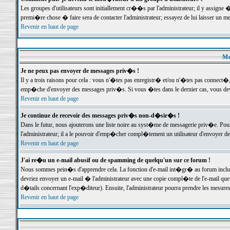
Les groupes d'utilisateurs sont initiallement cr��s par l'administrateur; il y assign
premi�re chose � faire sera de contacter l'administrateur; essayez de lui laisser un 
Revenir en haut de page
Me
Je ne peux pas envoyer de messages priv�s !
Il y a trois raisons pour cela : vous n'�tes pas enregistr� et/ou n'�tes pas connect�
emp�che d'envoyer des messages priv�s. Si vous �tes dans le dernier cas, vous devr
Revenir en haut de page
Je continue de recevoir des messages priv�s non-d�sir�s !
Dans le futur, nous ajouterons une liste noire au syst�me de messagerie priv�e. P
l'administrateur; il a le pouvoir d'emp�cher compl�tement un utilisateur d'envoyer 
Revenir en haut de page
J'ai re�u un e-mail abusif ou de spamming de quelqu'un sur ce forum !
Nous sommes pein�s d'apprendre cela. La fonction d'e-mail int�gr� au forum inclut d
devriez envoyer un e-mail � l'administrateur avec une copie compl�te de l'e-mail que v
d�tails concernant l'exp�diteur). Ensuite, l'administrateur pourra prendre les mesure
Revenir en haut de page