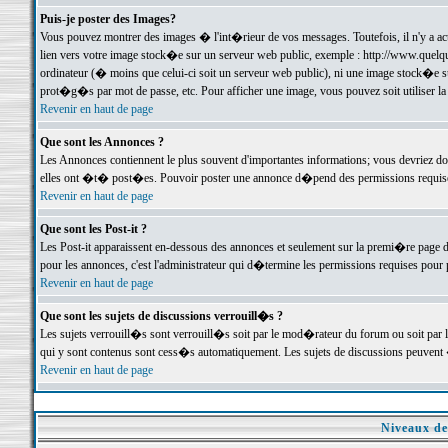
Puis-je poster des Images?
Vous pouvez montrer des images � l'int�rieur de vos messages. Toutefois, il n'y a 
lien vers votre image stock�e sur un serveur web public, exemple : http://www.quelq
ordinateur (� moins que celui-ci soit un serveur web public), ni une image stock�e su
prot�g�s par mot de passe, etc. Pour afficher une image, vous pouvez soit utiliser 
Revenir en haut de page
Que sont les Annonces ?
Les Annonces contiennent le plus souvent d'importantes informations; vous devriez d
elles ont �t� post�es. Pouvoir poster une annonce d�pend des permissions requises;
Revenir en haut de page
Que sont les Post-it ?
Les Post-it apparaissent en-dessous des annonces et seulement sur la premi�re page 
pour les annonces, c'est l'administrateur qui d�termine les permissions requises pour 
Revenir en haut de page
Que sont les sujets de discussions verrouill�s ?
Les sujets verrouill�s sont verrouill�s soit par le mod�rateur du forum ou soit par 
qui y sont contenus sont cess�s automatiquement. Les sujets de discussions peuvent 
Revenir en haut de page
Niveaux de