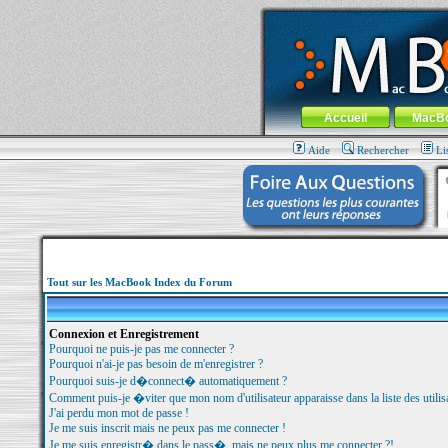
MacBook-fr.com : 100% Apple... 100% nom
Aller au contenu
-
Aller au menu 
Menu général
Accueil
MacB
Aide
Rechercher
Li
Tout sur les MacBook Index du Forum
Connexion et Enregistrement
Pourquoi ne puis-je pas me connecter ?
Pourquoi n'ai-je pas besoin de m'enregistrer ?
Pourquoi suis-je d�connect� automatiquement ?
Comment puis-je �viter que mon nom d'utilisateur apparaisse dans la liste des utilisa
J'ai perdu mon mot de passe !
Je me suis inscrit mais ne peux pas me connecter !
Je me suis enregistr� dans le pass�, mais ne peux plus me connecter ?!