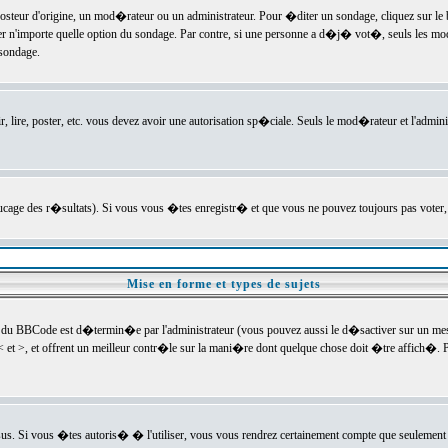
ur d'origine, un mod�rateur ou un administrateur. Pour �diter un sondage, cliquez sur le bou
r n'importe quelle option du sondage. Par contre, si une personne a d�j� vot�, seuls les mod
 sondage.
r, lire, poster, etc. vous devez avoir une autorisation sp�ciale. Seuls le mod�rateur et l'admin
trucage des r�sultats). Si vous vous �tes enregistr� et que vous ne pouvez toujours pas voter
Mise en forme et types de sujets
 du BBCode est d�termin�e par l'administrateur (vous pouvez aussi le d�sactiver sur un mess
< et >, et offrent un meilleur contr�le sur la mani�re dont quelque chose doit �tre affich�. Po
sus. Si vous �tes autoris� � l'utiliser, vous vous rendrez certainement compte que seulement 