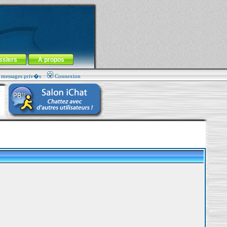
ssiers
À propos
s messages priv�s
Connexion