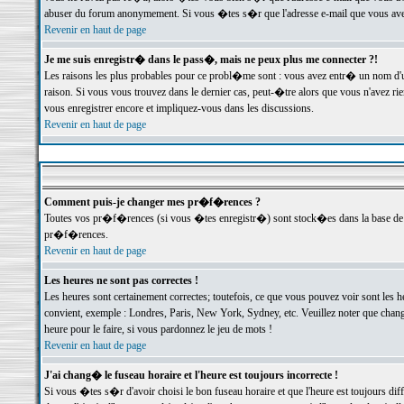
abuser du forum anonymement. Si vous �tes s�r que l'adresse e-mail que vous avez f
Revenir en haut de page
Je me suis enregistr� dans le pass�, mais ne peux plus me connecter ?!
Les raisons les plus probables pour ce probl�me sont : vous avez entr� un nom d'
raison. Si vous vous trouvez dans le dernier cas, peut-�tre alors que vous n'avez ri
vous enregistrer encore et impliquez-vous dans les discussions.
Revenir en haut de page
Comment puis-je changer mes pr�f�rences ?
Toutes vos pr�f�rences (si vous �tes enregistr�) sont stock�es dans la base de d
pr�f�rences.
Revenir en haut de page
Les heures ne sont pas correctes !
Les heures sont certainement correctes; toutefois, ce que vous pouvez voir sont les 
convient, exemple : Londres, Paris, New York, Sydney, etc. Veuillez noter que chang
heure pour le faire, si vous pardonnez le jeu de mots !
Revenir en haut de page
J'ai chang� le fuseau horaire et l'heure est toujours incorrecte !
Si vous �tes s�r d'avoir choisi le bon fuseau horaire et que l'heure est toujours 