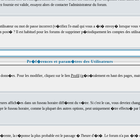
ournie est valide, essayez alors de contacter l'administrateur du forum.
utilisateur ou mot de passe incorrect (v�rifiez l'e-mail qui vous a �t� envoy� lorsque vous
en post� ? Il est habituel pour les forums de supprimer p�riodiquement les comptes des utilisa
Pr�f�rences et param�tres des Utilisateurs
onn�es. Pour les modifier, cliquez sur le lien
Profil
(g�n�ralement en haut des pages, mais c
heures affich�es dans un fuseau horaire diff�rent du v�tre. Si c'est le cas, vous devriez chan
er le fuseau horaire, comme la plupart des autres options, peut uniquement �tre effectu� par l
diff�rente, la r�ponse la plus probable est le passage � l'heure d'�t�. Le forum n'a pas �t�