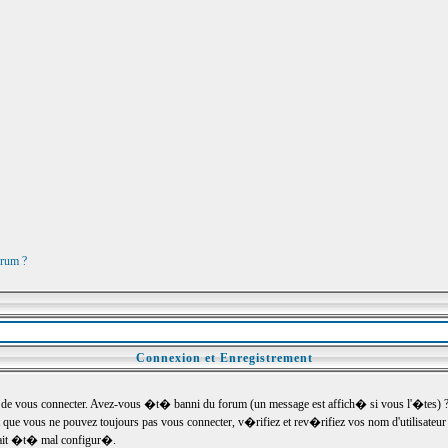
orum ?
Connexion et Enregistrement
e vous connecter. Avez-vous �t� banni du forum (un message est affich� si vous l'�tes) ? Si
 que vous ne pouvez toujours pas vous connecter, v�rifiez et rev�rifiez vos nom d'utilisateu
um ait �t� mal configur�.