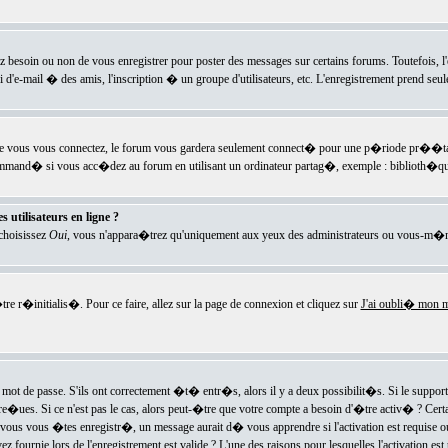
ez besoin ou non de vous enregistrer pour poster des messages sur certains forums. Toutefois,
i d'e-mail � des amis, l'inscription � un groupe d'utilisateurs, etc. L'enregistrement prend seu
e vous vous connectez, le forum vous gardera seulement connect� pour une p�riode pr��tabli
ecommand� si vous acc�dez au forum en utilisant un ordinateur partag�, exemple : biblioth�qu
 utilisateurs en ligne ?
 choisissez
Oui
, vous n'appara�trez qu'uniquement aux yeux des administrateurs ou vous-m�m
re r�initialis�. Pour ce faire, allez sur la page de connexion et cliquez sur
J'ai oubli� mon m
mot de passe. S'ils ont correctement �t� entr�s, alors il y a deux possibilit�s. Si le suppo
 re�ues. Si ce n'est pas le cas, alors peut-�tre que votre compte a besoin d'�tre activ� ? Cer
ous vous �tes enregistr�, un message aurait d� vous apprendre si l'activation est requise ou n
fournie lors de l'enregistrement est valide ? L'une des raisons pour lesquelles l'activation est