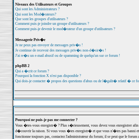
Niveaux des Utilisateurs et Groupes
Qui sont les Administrateurs ?
Qui sont les Mod�rateurs?
Que sont les groupes d'utilisateurs ?
Comment puis-je joindre un groupe d'utilisateurs ?
Comment puis-je devenir le mod�rateur d'un groupe d'utilisateurs ?
Messagerie Priv�e
Je ne peux pas envoyer de messages priv�s !
Je continue de recevoir des messages priv�s non-d�sir�s !
J'ai re�u un e-mail abusif ou de spamming de quelqu'un sur ce forum !
phpBB 2
Qui a �crit ce forum ?
Pourquoi la fonction X n'est pas disponible ?
Qui dois-je contacter � propos des questions d'abus ou de l�galit� relatif � ce f
Pourquoi ne puis-je pas me connecter ?
Vous �tes-vous enregistr� ? Plus s�rieusement, vous devez vous enregistrer afin d
d�couvrir la raison. Si vous vous �tes enregistr� et que vous n'�tes pas banni et
fonctionne toujours pas, contactez l'administrateur du forum; il se peut que le for