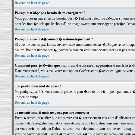
Revenir en haut de page
Pourquoi n'ai-je pas besoin de m'enregistrer ?
Vous pouvez ne pas en avoir besoin; c'est � l'administrateur de d�cider si vous av
pour les invit�s tels que le choix d'une image avatar, une messagerie priv�e, l'envo
Revenir en haut de page
Pourquoi suis-je d�connect� automatiquement ?
Si vous ne cochez pas la case
Se connecter automatiquement � chaque visite
lorsqu
d'autre. Pour rester connect�, cochez la case en vous connectant; ceci n'est pas r
Revenir en haut de page
Comment puis-je �viter que mon nom d'utilisateur apparaisse dans la liste des
Dans votre profil, vous trouverez une option
Cacher sa pr�sence en ligne
; si vous
Revenir en haut de page
J'ai perdu mon mot de passe !
Ne paniquez pas ! Si votre mot de passe ne peut �tre retrouv�, il peut par contre �t
un rien de temps.
Revenir en haut de page
Je me suis inscrit mais ne peux pas me connecter !
Premi�rement, v�rifiez que vous avez entr� correctement vos nom d'utilisateur et 
moment de l'enregistrement, alors vous devrez suivre les instructions que vous avez
par vous-m�me, soit par l'administrateur avant de pouvoir vous connecter. Lorsque v
vous ne l'avez pas re�u, alors �tes-vous bien s�r que l'adresse e-mail que vous avez 