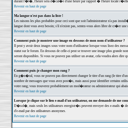
durant l'�t�, l'heure sera d�cal�e d'une heure par rapport � l'heure locale r�elle
Revenir en haut de page
Ma langue n'est pas dans la liste !
Les raisons les plus probables pour ceci sont que soit l'administrateur n'a pas instal
langue dont vous avez besoin; s'il n'existe pas, sentez-vous alors libre de cr�er un
Revenir en haut de page
Comment puis-je montrer une image en dessous de mon nom d'utilisateur ?
Il peut y avoir deux images sous votre nom d'utilisateur lorsque vous lisez des me
statut sur le forum. En dessous de celle-ci peut se trouver une image plus grande n
seront disponibles. Si vous ne pouvez pas utiliser un avatar, cela voudra alors dire
Revenir en haut de page
Comment puis-je changer mon rang ?
En g�n�ral, vous ne pouvez pas directement changer le titre d'un rang (le titre d'un 
nombre de messages que vous avez post�s, mais aussi pour identifier certains utilisa
votre rang; vous trouverez probablement un mod�rateur ou administrateur qui abais
Revenir en haut de page
Lorsque je clique sur le lien e-mail d'un utilisateur, on me demande de me conn
D�sol�, mais seuls les utilisateurs enregistr�s peuvent envoyer des e-mails � des 
d'e-mail par des utilisateurs anonymes.
Revenir en haut de page