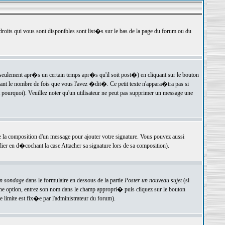
 droits qui vous sont disponibles sont list�s sur le bas de la page du forum ou du
ulement apr�s un certain temps apr�s qu'il soit post�) en cliquant sur le bouton
t le nombre de fois que vous l'avez �dit�. Ce petit texte n'appara�tra pas si
pourquoi). Veuillez noter qu'un utilisateur ne peut pas supprimer un message une
e la composition d'un message pour ajouter votre signature. Vous pouvez aussi
er en d�cochant la case Attacher sa signature lors de sa composition).
un sondage
dans le formulaire en dessous de la partie
Poster un nouveau sujet
(si
une option, entrez son nom dans le champ appropri� puis cliquez sur le bouton
 limite est fix�e par l'administrateur du forum).