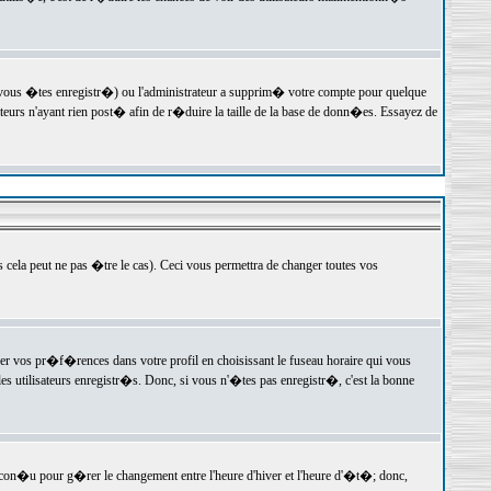
 vous �tes enregistr�) ou l'administrateur a supprim� votre compte pour quelque
teurs n'ayant rien post� afin de r�duire la taille de la base de donn�es. Essayez de
ela peut ne pas �tre le cas). Ceci vous permettra de changer toutes vos
ger vos pr�f�rences dans votre profil en choisissant le fuseau horaire qui vous
es utilisateurs enregistr�s. Donc, si vous n'�tes pas enregistr�, c'est la bonne
 con�u pour g�rer le changement entre l'heure d'hiver et l'heure d'�t�; donc,