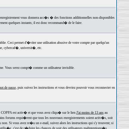
 l'enregistrement vous donnera acc�s � des fonctions additionnelles non-disponibles
lement quelques instants; il est donc recommand� de le faire.
e. Ceci permet d'�viter une utilisation abusive de votre compte par quelqu'un
e, cybercaf�, universit�, etc.
e. Vous serez compt� comme un utilisateur invisible.
ot de passe
, puis suivez les instructions et vous devriez pouvoir vous reconnecter en
rt COPPA est activ� et que vous avez cliqu� sur le lien
J'ai moins de 13 ans
au
tains forums requi�rent que tous les nouveaux enregistrements soient activ�s, soit
on. Si vous avez re�u un e-mail, suivez alors les instructions qui s'y trouvent; si
 utilis�e, c'est de r�duire les chances de voir des utilisateurs malintentionn�s