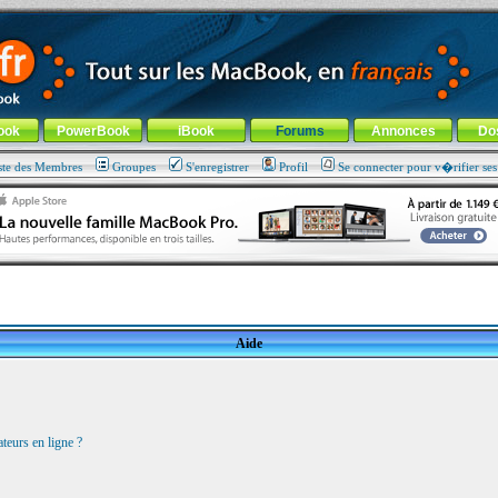
ade !
général
-
Aller au menu de la rubrique
ook
PowerBook
iBook
Forums
Annonces
Do
ste des Membres
Groupes
S'enregistrer
Profil
Se connecter pour v�rifier se
Aide
teurs en ligne ?