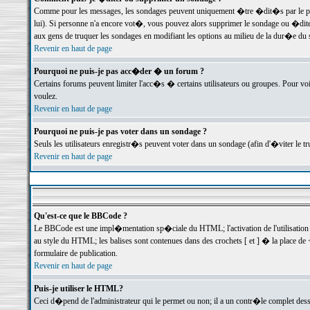
Comme pour les messages, les sondages peuvent uniquement �tre �dit�s par le poste
lui). Si personne n'a encore vot�, vous pouvez alors supprimer le sondage ou �dite
aux gens de truquer les sondages en modifiant les options au milieu de la dur�e du
Revenir en haut de page
Pourquoi ne puis-je pas acc�der � un forum ?
Certains forums peuvent limiter l'acc�s � certains utilisateurs ou groupes. Pour voi
voulez.
Revenir en haut de page
Pourquoi ne puis-je pas voter dans un sondage ?
Seuls les utilisateurs enregistr�s peuvent voter dans un sondage (afin d'�viter le 
Revenir en haut de page
Qu'est-ce que le BBCode ?
Le BBCode est une impl�mentation sp�ciale du HTML; l'activation de l'utilisation
au style du HTML; les balises sont contenues dans des crochets [ et ] � la place de 
formulaire de publication.
Revenir en haut de page
Puis-je utiliser le HTML?
Ceci d�pend de l'administrateur qui le permet ou non; il a un contr�le complet des