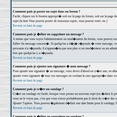
Comment puis-je poster un sujet dans un forum ?
Facile, cliquez sur le bouton appropri� soit sur la page du forum, soit sur la page d
sujet (la liste
Vous pouvez poster de nouveaux sujets, vous pouvez voter, etc.
)
Revenir en haut de page
Comment puis-je �diter ou supprimer un message ?
A moins que vous soyez l'administrateur ou mod�rateur du forum, vous pouvez seul
Editer
du message concern�. Si quelqu'un a d�j� r�pondu � votre message, vous trou
personne n'a r�pondu, il n'appara�tra pas non plus si un mod�rateur ou un administr
fois que quelqu'un y a r�pondu.
Revenir en haut de page
Comment puis-je ajouter une signature � mon message ?
Pour ajouter une signature � un message, vous devez d'abord en cr�er une, en alla
ajouter votre signature � tous vos messages en cochant la case appropri�e dans votr
Revenir en haut de page
Comment puis-je cr�er un sondage ?
Cr�er un sondage est facile; lorsque vous postez un nouveau sujet (ou �ditez le prem
vous ne le voyez pas, c'est que vous n'avez probablement pas le droit de cr�er des 
Ajouter l'option
. Vous pouvez �galement d�finir une date limite pour le sondage; 0 es
Revenir en haut de page
Comment puis-je �diter ou supprimer un sondage ?