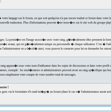
.
l� votre langage sur le forum, ou que soit quelqu'un n'a pas encore traduit ce forum dans votre 
e nouvelle traduction. Plus d'informations peuvent �tre trouv�es sur le site web du groupe phpBB
ssages. La premi�re est l'image associ�e avec votre rang, g�n�ralement elles prennent la form
omm�e avatar, qui est g�n�ralement unique ou personnelle � chaque utilisateur. C'est � l'admin
 que l'administrateur en a d�cid� ainsi, vous pouvez le contacter pour lui en demander les rais
rang appara�t sous votre nom d'utilisateur dans les sujets de discussions et dans votre profil s
teurs, exemple : les mod�rateurs et administrateurs peuvent avoir un rang sp�cifique qui leur 
sera simplement votre compte de votre nombre total de messages.
ecter !
gens via le formulaire d'e-mail int�gr� au forum (dans le cas o� l'administrateur aurait acti