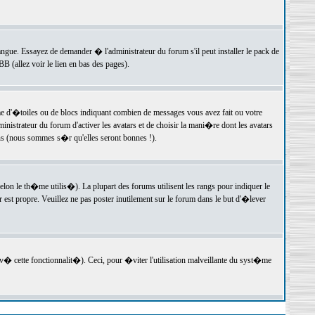
langue. Essayez de demander � l'administrateur du forum s'il peut installer le pack de
 (allez voir le lien en bas des pages).
e d'�toiles ou de blocs indiquant combien de messages vous avez fait ou votre
istrateur du forum d'activer les avatars et de choisir la mani�re dont les avatars
ons (nous sommes s�r qu'elles seront bonnes !).
elon le th�me utilis�). La plupart des forums utilisent les rangs pour indiquer le
est propre. Veuillez ne pas poster inutilement sur le forum dans le but d'�lever
v� cette fonctionnalit�). Ceci, pour �viter l'utilisation malveillante du syst�me