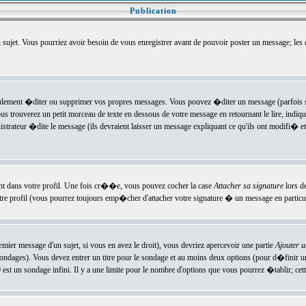
Publication
u sujet. Vous pourriez avoir besoin de vous enregistrer avant de pouvoir poster un message; les
ement �diter ou supprimer vos propres messages. Vous pouvez �diter un message (parfois se
verez un petit morceau de texte en dessous de votre message en retournant le lire, indiquan
ateur �dite le message (ils devraient laisser un message expliquant ce qu'ils ont modifi� et 
nt dans votre profil. Une fois cr��e, vous pouvez cocher la case
Attacher sa signature
lors d
e profil (vous pourrez toujours emp�cher d'attacher votre signature � un message en particuli
ier message d'un sujet, si vous en avez le droit), vous devriez apercevoir une partie
Ajouter 
sondages). Vous devez entrer un titre pour le sondage et au moins deux options (pour d�finir 
t un sondage infini. Il y a une limite pour le nombre d'options que vous pourrez �tablir; cette