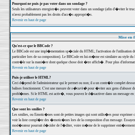
Pourquoi ne puis-je pas voter dans un sondage ?
Seuls les utilisateurs enregistr�s peuvent voter dans un sondage (afin d'�viter le tr
n'avez probablement pas les droits d'acc�s appropri�s.
Revenir en haut de page
Mise en f
Qu'est-ce que le BBCode ?
Le BBCode est une impl�mentation sp�ciale du HTML; l'activation de l'utilisation 
particulier lors de sa composition). Le BBCode en lui-m�me est similaire au style du H
contr�le sur la mani�re dont quelque chose doit �tre affich�. Pour plus d'information
Revenir en haut de page
Puis-je utiliser le HTML?
Ceci d�pend de l'administrateur qui le permet ou non; il a un contr�le complet dessu
balises fonctionnent. C'est une mesure de
s�curit�
pour �viter aux gens d'abuser du 
probl�mes. Si le HTML est activ�, vous pouvez le d�sactiver dans un message en par
Revenir en haut de page
Que sont les smilies ?
Les smilies, ou Emotic�nes sont de petites images qui sont utilis�es pour exprimer certa
voir la liste compl�te des �motic�nes lors de la composition d'un message. Essayez de 
mod�rateur pourrait d�cider de l'�diter, voire m�me de le supprimer enti�rement
Revenir en haut de page