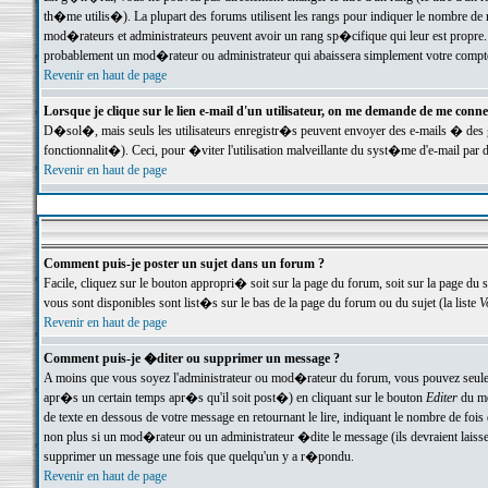
th�me utilis�). La plupart des forums utilisent les rangs pour indiquer le nombre de m
mod�rateurs et administrateurs peuvent avoir un rang sp�cifique qui leur est propre. 
probablement un mod�rateur ou administrateur qui abaissera simplement votre compte
Revenir en haut de page
Lorsque je clique sur le lien e-mail d'un utilisateur, on me demande de me conne
D�sol�, mais seuls les utilisateurs enregistr�s peuvent envoyer des e-mails � des ge
fonctionnalit�). Ceci, pour �viter l'utilisation malveillante du syst�me d'e-mail par 
Revenir en haut de page
Comment puis-je poster un sujet dans un forum ?
Facile, cliquez sur le bouton appropri� soit sur la page du forum, soit sur la page du 
vous sont disponibles sont list�s sur le bas de la page du forum ou du sujet (la liste
V
Revenir en haut de page
Comment puis-je �diter ou supprimer un message ?
A moins que vous soyez l'administrateur ou mod�rateur du forum, vous pouvez seul
apr�s un certain temps apr�s qu'il soit post�) en cliquant sur le bouton
Editer
du me
de texte en dessous de votre message en retournant le lire, indiquant le nombre de fo
non plus si un mod�rateur ou un administrateur �dite le message (ils devraient laisser
supprimer un message une fois que quelqu'un y a r�pondu.
Revenir en haut de page