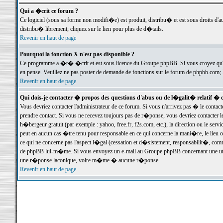
Qui a �crit ce forum ?
Ce logiciel (sous sa forme non modifi�e) est produit, distribu� et est sous droits d'a
distribu� librement; cliquez sur le lien pour plus de d�tails.
Revenir en haut de page
Pourquoi la fonction X n'est pas disponible ?
Ce programme a �t� �crit et est sous licence du Groupe phpBB. Si vous croyez qu'un
en pense. Veuillez ne pas poster de demande de fonctions sur le forum de phpbb.com; 
Revenir en haut de page
Qui dois-je contacter � propos des questions d'abus ou de l�galit� relatif � 
Vous devriez contacter l'administrateur de ce forum. Si vous n'arrivez pas � le conta
prendre contact. Si vous ne recevez toujours pas de r�ponse, vous devriez contacter 
h�bergeur gratuit (par exemple : yahoo, free.fr, f2s.com, etc.), la direction ou le se
peut en aucun cas �tre tenu pour responsable en ce qui concerne la mani�re, le lieu ou 
ce qui ne concerne pas l'aspect l�gal (cessation et d�sistement, responsabilit�, comm
de phpBB lui-m�me. Si vous envoyez un e-mail au Groupe phpBB concernant une utili
une r�ponse laconique, voire m�me � aucune r�ponse.
Revenir en haut de page