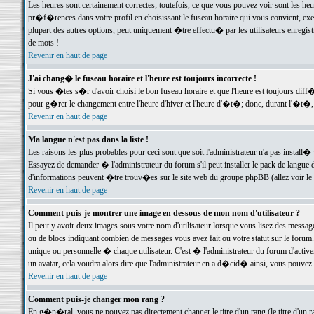
Les heures sont certainement correctes; toutefois, ce que vous pouvez voir sont les he
pr�f�rences dans votre profil en choisissant le fuseau horaire qui vous convient, exe
plupart des autres options, peut uniquement �tre effectu� par les utilisateurs enregis
de mots !
Revenir en haut de page
J'ai chang� le fuseau horaire et l'heure est toujours incorrecte !
Si vous �tes s�r d'avoir choisi le bon fuseau horaire et que l'heure est toujours d
pour g�rer le changement entre l'heure d'hiver et l'heure d'�t�; donc, durant l'�t�,
Revenir en haut de page
Ma langue n'est pas dans la liste !
Les raisons les plus probables pour ceci sont que soit l'administrateur n'a pas install�
Essayez de demander � l'administrateur du forum s'il peut installer le pack de langue d
d'informations peuvent �tre trouv�es sur le site web du groupe phpBB (allez voir le l
Revenir en haut de page
Comment puis-je montrer une image en dessous de mon nom d'utilisateur ?
Il peut y avoir deux images sous votre nom d'utilisateur lorsque vous lisez des mess
ou de blocs indiquant combien de messages vous avez fait ou votre statut sur le for
unique ou personnelle � chaque utilisateur. C'est � l'administrateur du forum d'activer
un avatar, cela voudra alors dire que l'administrateur en a d�cid� ainsi, vous pouvez
Revenir en haut de page
Comment puis-je changer mon rang ?
En g�n�ral, vous ne pouvez pas directement changer le titre d'un rang (le titre d'un ra