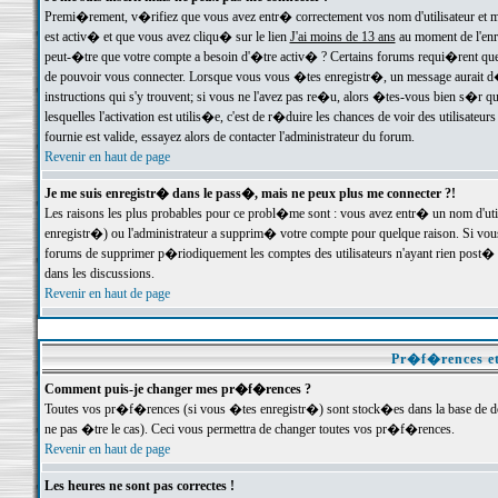
Premi�rement, v�rifiez que vous avez entr� correctement vos nom d'utilisateur et mo
est activ� et que vous avez cliqu� sur le lien
J'ai moins de 13 ans
au moment de l'enre
peut-�tre que votre compte a besoin d'�tre activ� ? Certains forums requi�rent que 
de pouvoir vous connecter. Lorsque vous vous �tes enregistr�, un message aurait d� v
instructions qui s'y trouvent; si vous ne l'avez pas re�u, alors �tes-vous bien s�r que
lesquelles l'activation est utilis�e, c'est de r�duire les chances de voir des utilis
fournie est valide, essayez alors de contacter l'administrateur du forum.
Revenir en haut de page
Je me suis enregistr� dans le pass�, mais ne peux plus me connecter ?!
Les raisons les plus probables pour ce probl�me sont : vous avez entr� un nom d'ut
enregistr�) ou l'administrateur a supprim� votre compte pour quelque raison. Si vous 
forums de supprimer p�riodiquement les comptes des utilisateurs n'ayant rien post� a
dans les discussions.
Revenir en haut de page
Pr�f�rences et
Comment puis-je changer mes pr�f�rences ?
Toutes vos pr�f�rences (si vous �tes enregistr�) sont stock�es dans la base de don
ne pas �tre le cas). Ceci vous permettra de changer toutes vos pr�f�rences.
Revenir en haut de page
Les heures ne sont pas correctes !