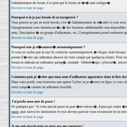
l'administrateur du forum; il se peut que le forum ait �t� mal configur�.
Revenir en haut de page
Pourquoi n'ai-je pas besoin de m'enregistrer ?
Vous pouvez ne pas en avoir besoin; c'est � l'administrateur de d�cider si vous avez 
l'enregistrement vous donnera acc�s � des fonctions additionnelles non-disponibles p
amis, l'inscription � un groupe d'utilisateurs, etc. L'enregistrement prend seulement q
Revenir en haut de page
Pourquoi suis-je d�connect� automatiquement ?
Si vous ne cochez pas la case
Se connecter automatiquement � chaque visite
lorsque 
permet d'�viter une utilisation abusive de votre compte par quelqu'un d'autre. Pour 
forum en utilisant un ordinateur partag�, exemple : biblioth�que, cybercaf�, univers
Revenir en haut de page
Comment puis-je �viter que mon nom d'utilisateur apparaisse dans la liste des u
Dans votre profil, vous trouverez une option
Cacher sa pr�sence en ligne
; si vous c
serez compt� comme un utilisateur invisible.
Revenir en haut de page
J'ai perdu mon mot de passe !
Ne paniquez pas ! Si votre mot de passe ne peut �tre retrouv�, il peut par contre �tre
passe
, puis suivez les instructions et vous devriez pouvoir vous reconnecter en un rien
Revenir en haut de page
Je me suis inscrit mais ne peux pas me connecter !