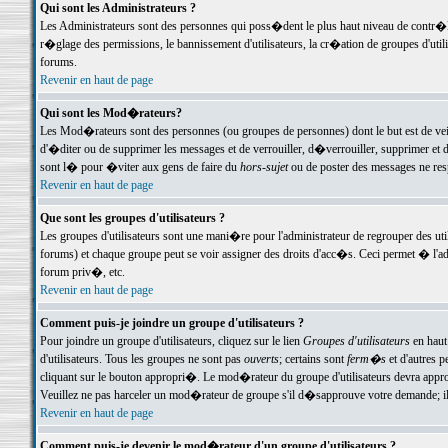
Qui sont les Administrateurs ?
Les Administrateurs sont des personnes qui poss�dent le plus haut niveau de contr�le 
r�glage des permissions, le bannissement d'utilisateurs, la cr�ation de groupes d'uti
forums.
Revenir en haut de page
Qui sont les Mod�rateurs?
Les Mod�rateurs sont des personnes (ou groupes de personnes) dont le but est de veil
d'�diter ou de supprimer les messages et de verrouiller, d�verrouiller, supprimer 
sont l� pour �viter aux gens de faire du
hors-sujet
ou de poster des messages ne res
Revenir en haut de page
Que sont les groupes d'utilisateurs ?
Les groupes d'utilisateurs sont une mani�re pour l'administrateur de regrouper des util
forums) et chaque groupe peut se voir assigner des droits d'acc�s. Ceci permet � 
forum priv�, etc.
Revenir en haut de page
Comment puis-je joindre un groupe d'utilisateurs ?
Pour joindre un groupe d'utilisateurs, cliquez sur le lien
Groupes d'utilisateurs
en haut
d'utilisateurs. Tous les groupes ne sont pas
ouverts
; certains sont
ferm�s
et d'autres p
cliquant sur le bouton appropri�. Le mod�rateur du groupe d'utilisateurs devra appro
Veuillez ne pas harceler un mod�rateur de groupe s'il d�sapprouve votre demande; il 
Revenir en haut de page
Comment puis-je devenir le mod�rateur d'un groupe d'utilisateurs ?