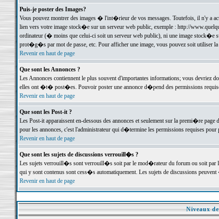
Puis-je poster des Images?
Vous pouvez montrer des images � l'int�rieur de vos messages. Toutefois, il n'y a 
lien vers votre image stock�e sur un serveur web public, exemple : http://www.quelq
ordinateur (� moins que celui-ci soit un serveur web public), ni une image stock�e su
prot�g�s par mot de passe, etc. Pour afficher une image, vous pouvez soit utiliser 
Revenir en haut de page
Que sont les Annonces ?
Les Annonces contiennent le plus souvent d'importantes informations; vous devriez d
elles ont �t� post�es. Pouvoir poster une annonce d�pend des permissions requises;
Revenir en haut de page
Que sont les Post-it ?
Les Post-it apparaissent en-dessous des annonces et seulement sur la premi�re page 
pour les annonces, c'est l'administrateur qui d�termine les permissions requises pour 
Revenir en haut de page
Que sont les sujets de discussions verrouill�s ?
Les sujets verrouill�s sont verrouill�s soit par le mod�rateur du forum ou soit par 
qui y sont contenus sont cess�s automatiquement. Les sujets de discussions peuvent 
Revenir en haut de page
Niveaux de