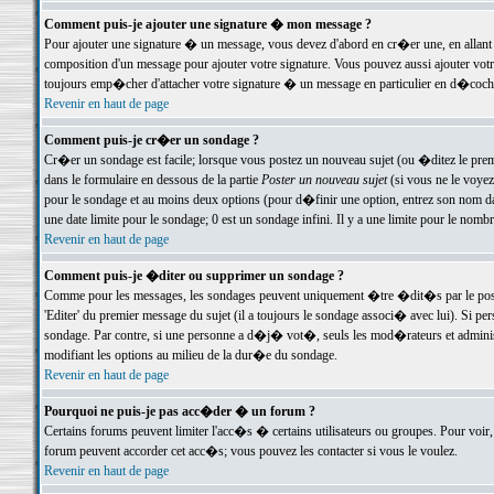
Comment puis-je ajouter une signature � mon message ?
Pour ajouter une signature � un message, vous devez d'abord en cr�er une, en allant
composition d'un message pour ajouter votre signature. Vous pouvez aussi ajouter vot
toujours emp�cher d'attacher votre signature � un message en particulier en d�cochan
Revenir en haut de page
Comment puis-je cr�er un sondage ?
Cr�er un sondage est facile; lorsque vous postez un nouveau sujet (ou �ditez le premie
dans le formulaire en dessous de la partie
Poster un nouveau sujet
(si vous ne le voyez
pour le sondage et au moins deux options (pour d�finir une option, entrez son nom d
une date limite pour le sondage; 0 est un sondage infini. Il y a une limite pour le nomb
Revenir en haut de page
Comment puis-je �diter ou supprimer un sondage ?
Comme pour les messages, les sondages peuvent uniquement �tre �dit�s par le poste
'Editer' du premier message du sujet (il a toujours le sondage associ� avec lui). Si 
sondage. Par contre, si une personne a d�j� vot�, seuls les mod�rateurs et administ
modifiant les options au milieu de la dur�e du sondage.
Revenir en haut de page
Pourquoi ne puis-je pas acc�der � un forum ?
Certains forums peuvent limiter l'acc�s � certains utilisateurs ou groupes. Pour voir, 
forum peuvent accorder cet acc�s; vous pouvez les contacter si vous le voulez.
Revenir en haut de page