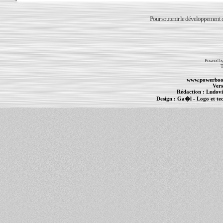
Pour soutenir le développement du
Powered b
T
www.powerboo
Vers
Rédaction :
Ludovi
Design :
Ga�l
- Logo et te
Informations :
PowerBook
-
MacBook Pro
-
i