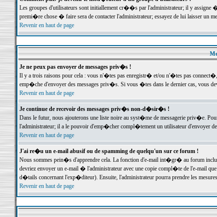
Les groupes d'utilisateurs sont initiallement cr��s par l'administrateur; il y assign
premi�re chose � faire sera de contacter l'administrateur; essayez de lui laisser un 
Revenir en haut de page
Me
Je ne peux pas envoyer de messages priv�s !
Il y a trois raisons pour cela : vous n'�tes pas enregistr� et/ou n'�tes pas connect�
emp�che d'envoyer des messages priv�s. Si vous �tes dans le dernier cas, vous devr
Revenir en haut de page
Je continue de recevoir des messages priv�s non-d�sir�s !
Dans le futur, nous ajouterons une liste noire au syst�me de messagerie priv�e. P
l'administrateur; il a le pouvoir d'emp�cher compl�tement un utilisateur d'envoyer 
Revenir en haut de page
J'ai re�u un e-mail abusif ou de spamming de quelqu'un sur ce forum !
Nous sommes pein�s d'apprendre cela. La fonction d'e-mail int�gr� au forum inclut d
devriez envoyer un e-mail � l'administrateur avec une copie compl�te de l'e-mail que v
d�tails concernant l'exp�diteur). Ensuite, l'administrateur pourra prendre les mesure
Revenir en haut de page