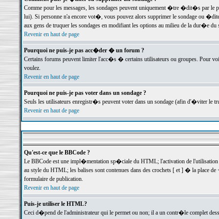
Comme pour les messages, les sondages peuvent uniquement �tre �dit�s par le poste
lui). Si personne n'a encore vot�, vous pouvez alors supprimer le sondage ou �dite
aux gens de truquer les sondages en modifiant les options au milieu de la dur�e du
Revenir en haut de page
Pourquoi ne puis-je pas acc�der � un forum ?
Certains forums peuvent limiter l'acc�s � certains utilisateurs ou groupes. Pour voi
voulez.
Revenir en haut de page
Pourquoi ne puis-je pas voter dans un sondage ?
Seuls les utilisateurs enregistr�s peuvent voter dans un sondage (afin d'�viter le 
Revenir en haut de page
Qu'est-ce que le BBCode ?
Le BBCode est une impl�mentation sp�ciale du HTML; l'activation de l'utilisation
au style du HTML; les balises sont contenues dans des crochets [ et ] � la place de 
formulaire de publication.
Revenir en haut de page
Puis-je utiliser le HTML?
Ceci d�pend de l'administrateur qui le permet ou non; il a un contr�le complet des