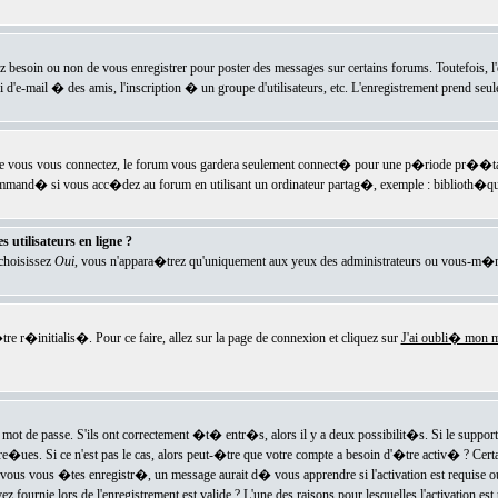
ez besoin ou non de vous enregistrer pour poster des messages sur certains forums. Toutefois,
i d'e-mail � des amis, l'inscription � un groupe d'utilisateurs, etc. L'enregistrement prend seu
e vous vous connectez, le forum vous gardera seulement connect� pour une p�riode pr��tabli
ecommand� si vous acc�dez au forum en utilisant un ordinateur partag�, exemple : biblioth�qu
 utilisateurs en ligne ?
 choisissez
Oui
, vous n'appara�trez qu'uniquement aux yeux des administrateurs ou vous-m�m
re r�initialis�. Pour ce faire, allez sur la page de connexion et cliquez sur
J'ai oubli� mon m
mot de passe. S'ils ont correctement �t� entr�s, alors il y a deux possibilit�s. Si le suppo
 re�ues. Si ce n'est pas le cas, alors peut-�tre que votre compte a besoin d'�tre activ� ? Cer
ous vous �tes enregistr�, un message aurait d� vous apprendre si l'activation est requise ou n
fournie lors de l'enregistrement est valide ? L'une des raisons pour lesquelles l'activation est