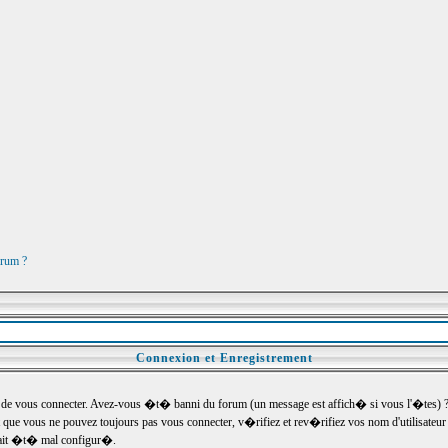
orum ?
Connexion et Enregistrement
e vous connecter. Avez-vous �t� banni du forum (un message est affich� si vous l'�tes) ? Si
 que vous ne pouvez toujours pas vous connecter, v�rifiez et rev�rifiez vos nom d'utilisateu
um ait �t� mal configur�.