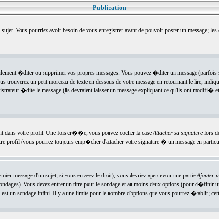
Publication
u sujet. Vous pourriez avoir besoin de vous enregistrer avant de pouvoir poster un message; les
ement �diter ou supprimer vos propres messages. Vous pouvez �diter un message (parfois se
verez un petit morceau de texte en dessous de votre message en retournant le lire, indiquan
ateur �dite le message (ils devraient laisser un message expliquant ce qu'ils ont modifi� et 
nt dans votre profil. Une fois cr��e, vous pouvez cocher la case
Attacher sa signature
lors d
e profil (vous pourrez toujours emp�cher d'attacher votre signature � un message en particuli
ier message d'un sujet, si vous en avez le droit), vous devriez apercevoir une partie
Ajouter 
sondages). Vous devez entrer un titre pour le sondage et au moins deux options (pour d�finir 
t un sondage infini. Il y a une limite pour le nombre d'options que vous pourrez �tablir; cette