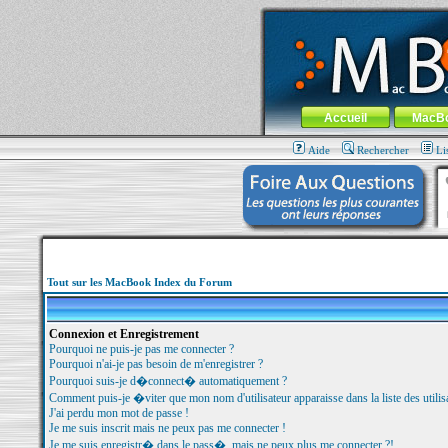
MacBook-fr.com : 100% Apple... 100% nom
Aller au contenu
-
Aller au menu 
Menu général
Accueil
MacB
Aide
Rechercher
Li
Tout sur les MacBook Index du Forum
Connexion et Enregistrement
Pourquoi ne puis-je pas me connecter ?
Pourquoi n'ai-je pas besoin de m'enregistrer ?
Pourquoi suis-je d�connect� automatiquement ?
Comment puis-je �viter que mon nom d'utilisateur apparaisse dans la liste des utilisa
J'ai perdu mon mot de passe !
Je me suis inscrit mais ne peux pas me connecter !
Je me suis enregistr� dans le pass�, mais ne peux plus me connecter ?!