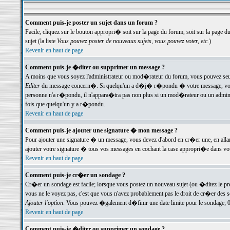
Comment puis-je poster un sujet dans un forum ?
Facile, cliquez sur le bouton appropri� soit sur la page du forum, soit sur la page d
sujet (la liste
Vous pouvez poster de nouveaux sujets, vous pouvez voter, etc.
)
Revenir en haut de page
Comment puis-je �diter ou supprimer un message ?
A moins que vous soyez l'administrateur ou mod�rateur du forum, vous pouvez seul
Editer
du message concern�. Si quelqu'un a d�j� r�pondu � votre message, vous trou
personne n'a r�pondu, il n'appara�tra pas non plus si un mod�rateur ou un administr
fois que quelqu'un y a r�pondu.
Revenir en haut de page
Comment puis-je ajouter une signature � mon message ?
Pour ajouter une signature � un message, vous devez d'abord en cr�er une, en alla
ajouter votre signature � tous vos messages en cochant la case appropri�e dans votr
Revenir en haut de page
Comment puis-je cr�er un sondage ?
Cr�er un sondage est facile; lorsque vous postez un nouveau sujet (ou �ditez le prem
vous ne le voyez pas, c'est que vous n'avez probablement pas le droit de cr�er des 
Ajouter l'option
. Vous pouvez �galement d�finir une date limite pour le sondage; 0 es
Revenir en haut de page
Comment puis-je �diter ou supprimer un sondage ?