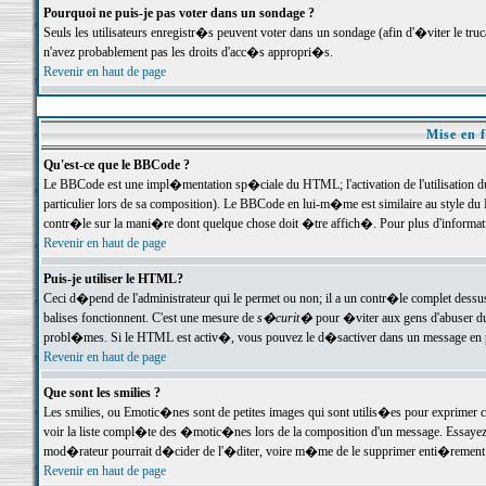
Pourquoi ne puis-je pas voter dans un sondage ?
Seuls les utilisateurs enregistr�s peuvent voter dans un sondage (afin d'�viter le tr
n'avez probablement pas les droits d'acc�s appropri�s.
Revenir en haut de page
Mise en f
Qu'est-ce que le BBCode ?
Le BBCode est une impl�mentation sp�ciale du HTML; l'activation de l'utilisation 
particulier lors de sa composition). Le BBCode en lui-m�me est similaire au style du H
contr�le sur la mani�re dont quelque chose doit �tre affich�. Pour plus d'information
Revenir en haut de page
Puis-je utiliser le HTML?
Ceci d�pend de l'administrateur qui le permet ou non; il a un contr�le complet dessu
balises fonctionnent. C'est une mesure de
s�curit�
pour �viter aux gens d'abuser du 
probl�mes. Si le HTML est activ�, vous pouvez le d�sactiver dans un message en par
Revenir en haut de page
Que sont les smilies ?
Les smilies, ou Emotic�nes sont de petites images qui sont utilis�es pour exprimer certa
voir la liste compl�te des �motic�nes lors de la composition d'un message. Essayez de 
mod�rateur pourrait d�cider de l'�diter, voire m�me de le supprimer enti�rement
Revenir en haut de page