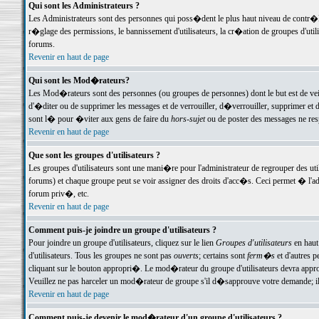
Qui sont les Administrateurs ?
Les Administrateurs sont des personnes qui poss�dent le plus haut niveau de contr�le 
r�glage des permissions, le bannissement d'utilisateurs, la cr�ation de groupes d'uti
forums.
Revenir en haut de page
Qui sont les Mod�rateurs?
Les Mod�rateurs sont des personnes (ou groupes de personnes) dont le but est de veil
d'�diter ou de supprimer les messages et de verrouiller, d�verrouiller, supprimer 
sont l� pour �viter aux gens de faire du
hors-sujet
ou de poster des messages ne res
Revenir en haut de page
Que sont les groupes d'utilisateurs ?
Les groupes d'utilisateurs sont une mani�re pour l'administrateur de regrouper des util
forums) et chaque groupe peut se voir assigner des droits d'acc�s. Ceci permet � 
forum priv�, etc.
Revenir en haut de page
Comment puis-je joindre un groupe d'utilisateurs ?
Pour joindre un groupe d'utilisateurs, cliquez sur le lien
Groupes d'utilisateurs
en haut
d'utilisateurs. Tous les groupes ne sont pas
ouverts
; certains sont
ferm�s
et d'autres p
cliquant sur le bouton appropri�. Le mod�rateur du groupe d'utilisateurs devra appro
Veuillez ne pas harceler un mod�rateur de groupe s'il d�sapprouve votre demande; il 
Revenir en haut de page
Comment puis-je devenir le mod�rateur d'un groupe d'utilisateurs ?