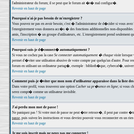
l'administrateur du forum; il se peut que le forum ait �t� mal configur�.
Revenir en haut de page
Pourquoi n'ai-je pas besoin de m'enregistrer ?
Vous pouvez ne pas en avoir besoin; c'est � l'administrateur de d�cider si vous avez 
l'enregistrement vous donnera acc�s � des fonctions additionnelles non-disponibles p
amis, l'inscription � un groupe d'utilisateurs, etc. L'enregistrement prend seulement q
Revenir en haut de page
Pourquoi suis-je d�connect� automatiquement ?
Si vous ne cochez pas la case
Se connecter automatiquement � chaque visite
lorsque 
permet d'�viter une utilisation abusive de votre compte par quelqu'un d'autre. Pour 
forum en utilisant un ordinateur partag�, exemple : biblioth�que, cybercaf�, univers
Revenir en haut de page
Comment puis-je �viter que mon nom d'utilisateur apparaisse dans la liste des u
Dans votre profil, vous trouverez une option
Cacher sa pr�sence en ligne
; si vous c
serez compt� comme un utilisateur invisible.
Revenir en haut de page
J'ai perdu mon mot de passe !
Ne paniquez pas ! Si votre mot de passe ne peut �tre retrouv�, il peut par contre �tre
passe
, puis suivez les instructions et vous devriez pouvoir vous reconnecter en un rien
Revenir en haut de page
Je me suis inscrit mais ne peux pas me connecter !