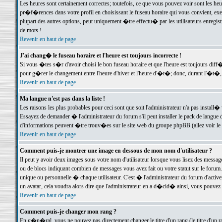
Les heures sont certainement correctes; toutefois, ce que vous pouvez voir sont les he
pr�f�rences dans votre profil en choisissant le fuseau horaire qui vous convient, exe
plupart des autres options, peut uniquement �tre effectu� par les utilisateurs enregis
de mots !
Revenir en haut de page
J'ai chang� le fuseau horaire et l'heure est toujours incorrecte !
Si vous �tes s�r d'avoir choisi le bon fuseau horaire et que l'heure est toujours d
pour g�rer le changement entre l'heure d'hiver et l'heure d'�t�; donc, durant l'�t�,
Revenir en haut de page
Ma langue n'est pas dans la liste !
Les raisons les plus probables pour ceci sont que soit l'administrateur n'a pas install�
Essayez de demander � l'administrateur du forum s'il peut installer le pack de langue d
d'informations peuvent �tre trouv�es sur le site web du groupe phpBB (allez voir le l
Revenir en haut de page
Comment puis-je montrer une image en dessous de mon nom d'utilisateur ?
Il peut y avoir deux images sous votre nom d'utilisateur lorsque vous lisez des mess
ou de blocs indiquant combien de messages vous avez fait ou votre statut sur le for
unique ou personnelle � chaque utilisateur. C'est � l'administrateur du forum d'activer
un avatar, cela voudra alors dire que l'administrateur en a d�cid� ainsi, vous pouvez
Revenir en haut de page
Comment puis-je changer mon rang ?
En g�n�ral, vous ne pouvez pas directement changer le titre d'un rang (le titre d'un ra