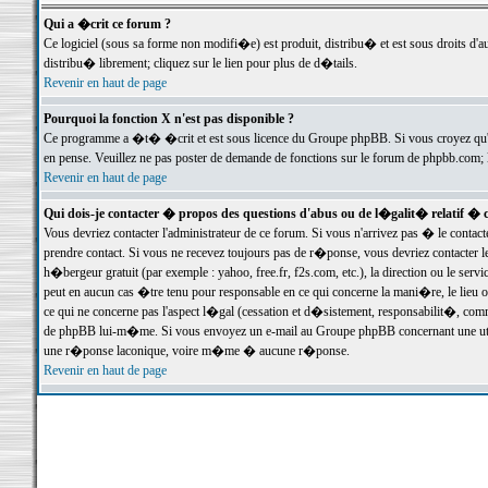
Qui a �crit ce forum ?
Ce logiciel (sous sa forme non modifi�e) est produit, distribu� et est sous droits d'a
distribu� librement; cliquez sur le lien pour plus de d�tails.
Revenir en haut de page
Pourquoi la fonction X n'est pas disponible ?
Ce programme a �t� �crit et est sous licence du Groupe phpBB. Si vous croyez qu'un
en pense. Veuillez ne pas poster de demande de fonctions sur le forum de phpbb.com; 
Revenir en haut de page
Qui dois-je contacter � propos des questions d'abus ou de l�galit� relatif � 
Vous devriez contacter l'administrateur de ce forum. Si vous n'arrivez pas � le conta
prendre contact. Si vous ne recevez toujours pas de r�ponse, vous devriez contacter 
h�bergeur gratuit (par exemple : yahoo, free.fr, f2s.com, etc.), la direction ou le se
peut en aucun cas �tre tenu pour responsable en ce qui concerne la mani�re, le lieu ou 
ce qui ne concerne pas l'aspect l�gal (cessation et d�sistement, responsabilit�, comm
de phpBB lui-m�me. Si vous envoyez un e-mail au Groupe phpBB concernant une utili
une r�ponse laconique, voire m�me � aucune r�ponse.
Revenir en haut de page