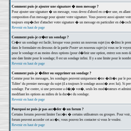
Comment puis-je ajouter une signature � mon message ?
Pour ajouter une signature � un message, vous devez d'abord en cr�er une, en allant
composition d'un message pour ajouter votre signature. Vous pouvez aussi ajouter vot
toujours emp�cher d'attacher votre signature � un message en particulier en d�cochan
Revenir en haut de page
Comment puis-je cr�er un sondage ?
Cr�er un sondage est facile; lorsque vous postez un nouveau sujet (ou �ditez le premie
dans le formulaire en dessous de la partie
Poster un nouveau sujet
(si vous ne le voyez
pour le sondage et au moins deux options (pour d�finir une option, entrez son nom d
une date limite pour le sondage; 0 est un sondage infini. Il y a une limite pour le nomb
Revenir en haut de page
Comment puis-je �diter ou supprimer un sondage ?
Comme pour les messages, les sondages peuvent uniquement �tre �dit�s par le poste
'Editer' du premier message du sujet (il a toujours le sondage associ� avec lui). Si 
sondage. Par contre, si une personne a d�j� vot�, seuls les mod�rateurs et administ
modifiant les options au milieu de la dur�e du sondage.
Revenir en haut de page
Pourquoi ne puis-je pas acc�der � un forum ?
Certains forums peuvent limiter l'acc�s � certains utilisateurs ou groupes. Pour voir, 
forum peuvent accorder cet acc�s; vous pouvez les contacter si vous le voulez.
Revenir en haut de page