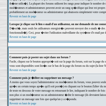
th�me utilis�). La plupart des forums utilisent les rangs pour indiquer le nombre de m
mod�rateurs et administrateurs peuvent avoir un rang sp�cifique qui leur est propre. 
probablement un mod�rateur ou administrateur qui abaissera simplement votre compte
Revenir en haut de page
Lorsque je clique sur le lien e-mail d'un utilisateur, on me demande de me conne
D�sol�, mais seuls les utilisateurs enregistr�s peuvent envoyer des e-mails � des ge
fonctionnalit�). Ceci, pour �viter l'utilisation malveillante du syst�me d'e-mail par 
Revenir en haut de page
Comment puis-je poster un sujet dans un forum ?
Facile, cliquez sur le bouton appropri� soit sur la page du forum, soit sur la page du 
vous sont disponibles sont list�s sur le bas de la page du forum ou du sujet (la liste
V
Revenir en haut de page
Comment puis-je �diter ou supprimer un message ?
A moins que vous soyez l'administrateur ou mod�rateur du forum, vous pouvez seul
apr�s un certain temps apr�s qu'il soit post�) en cliquant sur le bouton
Editer
du me
de texte en dessous de votre message en retournant le lire, indiquant le nombre de fo
non plus si un mod�rateur ou un administrateur �dite le message (ils devraient laisser
supprimer un message une fois que quelqu'un y a r�pondu.
Revenir en haut de page