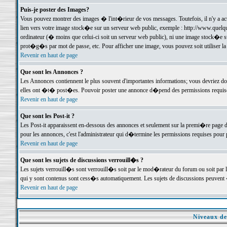
Puis-je poster des Images?
Vous pouvez montrer des images � l'int�rieur de vos messages. Toutefois, il n'y a 
lien vers votre image stock�e sur un serveur web public, exemple : http://www.quelq
ordinateur (� moins que celui-ci soit un serveur web public), ni une image stock�e su
prot�g�s par mot de passe, etc. Pour afficher une image, vous pouvez soit utiliser 
Revenir en haut de page
Que sont les Annonces ?
Les Annonces contiennent le plus souvent d'importantes informations; vous devriez d
elles ont �t� post�es. Pouvoir poster une annonce d�pend des permissions requises;
Revenir en haut de page
Que sont les Post-it ?
Les Post-it apparaissent en-dessous des annonces et seulement sur la premi�re page 
pour les annonces, c'est l'administrateur qui d�termine les permissions requises pour 
Revenir en haut de page
Que sont les sujets de discussions verrouill�s ?
Les sujets verrouill�s sont verrouill�s soit par le mod�rateur du forum ou soit par 
qui y sont contenus sont cess�s automatiquement. Les sujets de discussions peuvent 
Revenir en haut de page
Niveaux de