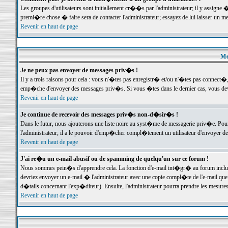
Les groupes d'utilisateurs sont initiallement cr��s par l'administrateur; il y assign
premi�re chose � faire sera de contacter l'administrateur; essayez de lui laisser un 
Revenir en haut de page
Me
Je ne peux pas envoyer de messages priv�s !
Il y a trois raisons pour cela : vous n'�tes pas enregistr� et/ou n'�tes pas connect�
emp�che d'envoyer des messages priv�s. Si vous �tes dans le dernier cas, vous devr
Revenir en haut de page
Je continue de recevoir des messages priv�s non-d�sir�s !
Dans le futur, nous ajouterons une liste noire au syst�me de messagerie priv�e. P
l'administrateur; il a le pouvoir d'emp�cher compl�tement un utilisateur d'envoyer 
Revenir en haut de page
J'ai re�u un e-mail abusif ou de spamming de quelqu'un sur ce forum !
Nous sommes pein�s d'apprendre cela. La fonction d'e-mail int�gr� au forum inclut d
devriez envoyer un e-mail � l'administrateur avec une copie compl�te de l'e-mail que v
d�tails concernant l'exp�diteur). Ensuite, l'administrateur pourra prendre les mesure
Revenir en haut de page