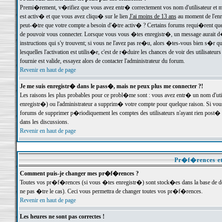
Premi�rement, v�rifiez que vous avez entr� correctement vos nom d'utilisateur et mo
est activ� et que vous avez cliqu� sur le lien
J'ai moins de 13 ans
au moment de l'enre
peut-�tre que votre compte a besoin d'�tre activ� ? Certains forums requi�rent que 
de pouvoir vous connecter. Lorsque vous vous �tes enregistr�, un message aurait d� v
instructions qui s'y trouvent; si vous ne l'avez pas re�u, alors �tes-vous bien s�r que
lesquelles l'activation est utilis�e, c'est de r�duire les chances de voir des utilis
fournie est valide, essayez alors de contacter l'administrateur du forum.
Revenir en haut de page
Je me suis enregistr� dans le pass�, mais ne peux plus me connecter ?!
Les raisons les plus probables pour ce probl�me sont : vous avez entr� un nom d'ut
enregistr�) ou l'administrateur a supprim� votre compte pour quelque raison. Si vous 
forums de supprimer p�riodiquement les comptes des utilisateurs n'ayant rien post� a
dans les discussions.
Revenir en haut de page
Pr�f�rences et
Comment puis-je changer mes pr�f�rences ?
Toutes vos pr�f�rences (si vous �tes enregistr�) sont stock�es dans la base de don
ne pas �tre le cas). Ceci vous permettra de changer toutes vos pr�f�rences.
Revenir en haut de page
Les heures ne sont pas correctes !