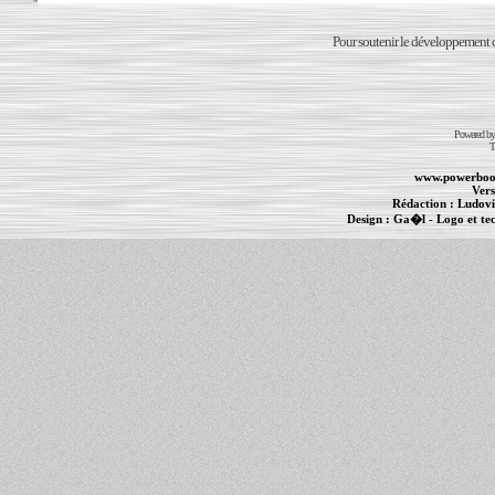
Pour soutenir le développement du
Powered b
T
www.powerboo
Vers
Rédaction :
Ludovi
Design :
Ga�l
- Logo et te
Informations :
PowerBook
-
MacBook Pro
-
i