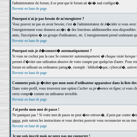
l'administrateur du forum; il se peut que le forum ait �t� mal configur�.
Revenir en haut de page
Pourquoi n'ai-je pas besoin de m'enregistrer ?
Vous pouvez ne pas en avoir besoin; c'est � l'administrateur de d�cider si vous avez 
l'enregistrement vous donnera acc�s � des fonctions additionnelles non-disponibles p
amis, l'inscription � un groupe d'utilisateurs, etc. L'enregistrement prend seulement q
Revenir en haut de page
Pourquoi suis-je d�connect� automatiquement ?
Si vous ne cochez pas la case
Se connecter automatiquement � chaque visite
lorsque 
permet d'�viter une utilisation abusive de votre compte par quelqu'un d'autre. Pour 
forum en utilisant un ordinateur partag�, exemple : biblioth�que, cybercaf�, univers
Revenir en haut de page
Comment puis-je �viter que mon nom d'utilisateur apparaisse dans la liste des u
Dans votre profil, vous trouverez une option
Cacher sa pr�sence en ligne
; si vous c
serez compt� comme un utilisateur invisible.
Revenir en haut de page
J'ai perdu mon mot de passe !
Ne paniquez pas ! Si votre mot de passe ne peut �tre retrouv�, il peut par contre �tre
passe
, puis suivez les instructions et vous devriez pouvoir vous reconnecter en un rien
Revenir en haut de page
Je me suis inscrit mais ne peux pas me connecter !