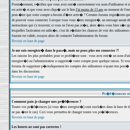
Premi�rement, v�rifiez que vous avez entr� correctement vos nom d'utilisateur et mo
est activ� et que vous avez cliqu� sur le lien
J'ai moins de 13 ans
au moment de l'enre
peut-�tre que votre compte a besoin d'�tre activ� ? Certains forums requi�rent que 
de pouvoir vous connecter. Lorsque vous vous �tes enregistr�, un message aurait d� v
instructions qui s'y trouvent; si vous ne l'avez pas re�u, alors �tes-vous bien s�r que
lesquelles l'activation est utilis�e, c'est de r�duire les chances de voir des utilis
fournie est valide, essayez alors de contacter l'administrateur du forum.
Revenir en haut de page
Je me suis enregistr� dans le pass�, mais ne peux plus me connecter ?!
Les raisons les plus probables pour ce probl�me sont : vous avez entr� un nom d'ut
enregistr�) ou l'administrateur a supprim� votre compte pour quelque raison. Si vous 
forums de supprimer p�riodiquement les comptes des utilisateurs n'ayant rien post� a
dans les discussions.
Revenir en haut de page
Pr�f�rences et
Comment puis-je changer mes pr�f�rences ?
Toutes vos pr�f�rences (si vous �tes enregistr�) sont stock�es dans la base de don
ne pas �tre le cas). Ceci vous permettra de changer toutes vos pr�f�rences.
Revenir en haut de page
Les heures ne sont pas correctes !