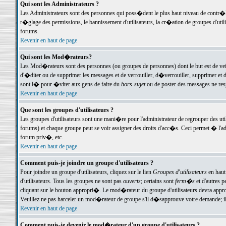
Qui sont les Administrateurs ?
Les Administrateurs sont des personnes qui poss�dent le plus haut niveau de contr�le 
r�glage des permissions, le bannissement d'utilisateurs, la cr�ation de groupes d'uti
forums.
Revenir en haut de page
Qui sont les Mod�rateurs?
Les Mod�rateurs sont des personnes (ou groupes de personnes) dont le but est de veil
d'�diter ou de supprimer les messages et de verrouiller, d�verrouiller, supprimer 
sont l� pour �viter aux gens de faire du
hors-sujet
ou de poster des messages ne res
Revenir en haut de page
Que sont les groupes d'utilisateurs ?
Les groupes d'utilisateurs sont une mani�re pour l'administrateur de regrouper des util
forums) et chaque groupe peut se voir assigner des droits d'acc�s. Ceci permet � 
forum priv�, etc.
Revenir en haut de page
Comment puis-je joindre un groupe d'utilisateurs ?
Pour joindre un groupe d'utilisateurs, cliquez sur le lien
Groupes d'utilisateurs
en haut
d'utilisateurs. Tous les groupes ne sont pas
ouverts
; certains sont
ferm�s
et d'autres p
cliquant sur le bouton appropri�. Le mod�rateur du groupe d'utilisateurs devra appro
Veuillez ne pas harceler un mod�rateur de groupe s'il d�sapprouve votre demande; il 
Revenir en haut de page
Comment puis-je devenir le mod�rateur d'un groupe d'utilisateurs ?