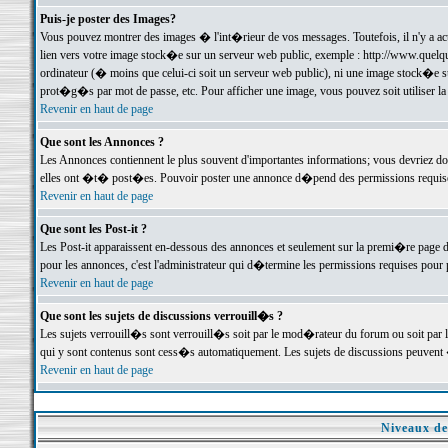
Puis-je poster des Images?
Vous pouvez montrer des images � l'int�rieur de vos messages. Toutefois, il n'y a 
lien vers votre image stock�e sur un serveur web public, exemple : http://www.quelq
ordinateur (� moins que celui-ci soit un serveur web public), ni une image stock�e su
prot�g�s par mot de passe, etc. Pour afficher une image, vous pouvez soit utiliser 
Revenir en haut de page
Que sont les Annonces ?
Les Annonces contiennent le plus souvent d'importantes informations; vous devriez d
elles ont �t� post�es. Pouvoir poster une annonce d�pend des permissions requises;
Revenir en haut de page
Que sont les Post-it ?
Les Post-it apparaissent en-dessous des annonces et seulement sur la premi�re page 
pour les annonces, c'est l'administrateur qui d�termine les permissions requises pour 
Revenir en haut de page
Que sont les sujets de discussions verrouill�s ?
Les sujets verrouill�s sont verrouill�s soit par le mod�rateur du forum ou soit par 
qui y sont contenus sont cess�s automatiquement. Les sujets de discussions peuvent 
Revenir en haut de page
Niveaux de