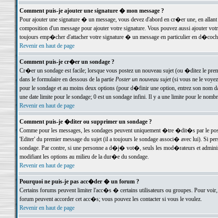
Comment puis-je ajouter une signature � mon message ?
Pour ajouter une signature � un message, vous devez d'abord en cr�er une, en allant
composition d'un message pour ajouter votre signature. Vous pouvez aussi ajouter vot
toujours emp�cher d'attacher votre signature � un message en particulier en d�cochan
Revenir en haut de page
Comment puis-je cr�er un sondage ?
Cr�er un sondage est facile; lorsque vous postez un nouveau sujet (ou �ditez le premie
dans le formulaire en dessous de la partie
Poster un nouveau sujet
(si vous ne le voyez
pour le sondage et au moins deux options (pour d�finir une option, entrez son nom d
une date limite pour le sondage; 0 est un sondage infini. Il y a une limite pour le nomb
Revenir en haut de page
Comment puis-je �diter ou supprimer un sondage ?
Comme pour les messages, les sondages peuvent uniquement �tre �dit�s par le poste
'Editer' du premier message du sujet (il a toujours le sondage associ� avec lui). Si 
sondage. Par contre, si une personne a d�j� vot�, seuls les mod�rateurs et administ
modifiant les options au milieu de la dur�e du sondage.
Revenir en haut de page
Pourquoi ne puis-je pas acc�der � un forum ?
Certains forums peuvent limiter l'acc�s � certains utilisateurs ou groupes. Pour voir, 
forum peuvent accorder cet acc�s; vous pouvez les contacter si vous le voulez.
Revenir en haut de page