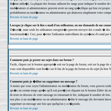
th�me utilis�). La plupart des forums utilisent les rangs pour indiquer le nombre de m
mod�rateurs et administrateurs peuvent avoir un rang sp�cifique qui leur est propre. 
probablement un mod�rateur ou administrateur qui abaissera simplement votre compte
Revenir en haut de page
Lorsque je clique sur le lien e-mail d'un utilisateur, on me demande de me conne
D�sol�, mais seuls les utilisateurs enregistr�s peuvent envoyer des e-mails � des ge
fonctionnalit�). Ceci, pour �viter l'utilisation malveillante du syst�me d'e-mail par 
Revenir en haut de page
Comment puis-je poster un sujet dans un forum ?
Facile, cliquez sur le bouton appropri� soit sur la page du forum, soit sur la page du 
vous sont disponibles sont list�s sur le bas de la page du forum ou du sujet (la liste
V
Revenir en haut de page
Comment puis-je �diter ou supprimer un message ?
A moins que vous soyez l'administrateur ou mod�rateur du forum, vous pouvez seul
apr�s un certain temps apr�s qu'il soit post�) en cliquant sur le bouton
Editer
du me
de texte en dessous de votre message en retournant le lire, indiquant le nombre de fo
non plus si un mod�rateur ou un administrateur �dite le message (ils devraient laisser
supprimer un message une fois que quelqu'un y a r�pondu.
Revenir en haut de page