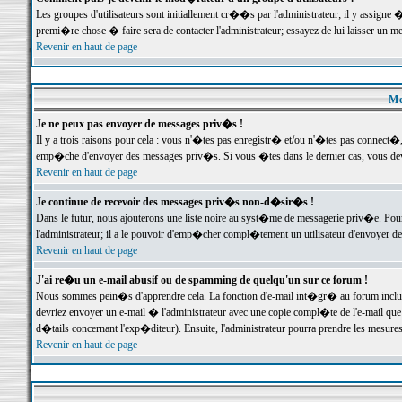
Les groupes d'utilisateurs sont initiallement cr��s par l'administrateur; il y assign
premi�re chose � faire sera de contacter l'administrateur; essayez de lui laisser un 
Revenir en haut de page
Me
Je ne peux pas envoyer de messages priv�s !
Il y a trois raisons pour cela : vous n'�tes pas enregistr� et/ou n'�tes pas connect�
emp�che d'envoyer des messages priv�s. Si vous �tes dans le dernier cas, vous devr
Revenir en haut de page
Je continue de recevoir des messages priv�s non-d�sir�s !
Dans le futur, nous ajouterons une liste noire au syst�me de messagerie priv�e. P
l'administrateur; il a le pouvoir d'emp�cher compl�tement un utilisateur d'envoyer 
Revenir en haut de page
J'ai re�u un e-mail abusif ou de spamming de quelqu'un sur ce forum !
Nous sommes pein�s d'apprendre cela. La fonction d'e-mail int�gr� au forum inclut d
devriez envoyer un e-mail � l'administrateur avec une copie compl�te de l'e-mail que v
d�tails concernant l'exp�diteur). Ensuite, l'administrateur pourra prendre les mesure
Revenir en haut de page