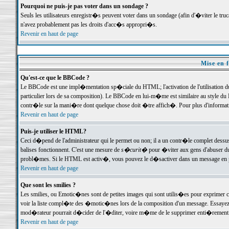
Pourquoi ne puis-je pas voter dans un sondage ?
Seuls les utilisateurs enregistr�s peuvent voter dans un sondage (afin d'�viter le tr
n'avez probablement pas les droits d'acc�s appropri�s.
Revenir en haut de page
Mise en f
Qu'est-ce que le BBCode ?
Le BBCode est une impl�mentation sp�ciale du HTML; l'activation de l'utilisation 
particulier lors de sa composition). Le BBCode en lui-m�me est similaire au style du H
contr�le sur la mani�re dont quelque chose doit �tre affich�. Pour plus d'information
Revenir en haut de page
Puis-je utiliser le HTML?
Ceci d�pend de l'administrateur qui le permet ou non; il a un contr�le complet dessu
balises fonctionnent. C'est une mesure de
s�curit�
pour �viter aux gens d'abuser du 
probl�mes. Si le HTML est activ�, vous pouvez le d�sactiver dans un message en par
Revenir en haut de page
Que sont les smilies ?
Les smilies, ou Emotic�nes sont de petites images qui sont utilis�es pour exprimer certa
voir la liste compl�te des �motic�nes lors de la composition d'un message. Essayez de 
mod�rateur pourrait d�cider de l'�diter, voire m�me de le supprimer enti�rement
Revenir en haut de page