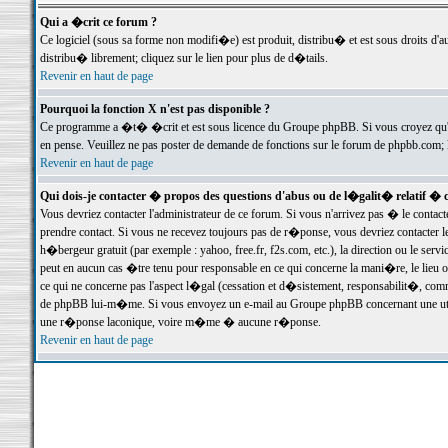
Qui a �crit ce forum ?
Ce logiciel (sous sa forme non modifi�e) est produit, distribu� et est sous droits d'a
distribu� librement; cliquez sur le lien pour plus de d�tails.
Revenir en haut de page
Pourquoi la fonction X n'est pas disponible ?
Ce programme a �t� �crit et est sous licence du Groupe phpBB. Si vous croyez qu'un
en pense. Veuillez ne pas poster de demande de fonctions sur le forum de phpbb.com; 
Revenir en haut de page
Qui dois-je contacter � propos des questions d'abus ou de l�galit� relatif � 
Vous devriez contacter l'administrateur de ce forum. Si vous n'arrivez pas � le conta
prendre contact. Si vous ne recevez toujours pas de r�ponse, vous devriez contacter 
h�bergeur gratuit (par exemple : yahoo, free.fr, f2s.com, etc.), la direction ou le se
peut en aucun cas �tre tenu pour responsable en ce qui concerne la mani�re, le lieu ou 
ce qui ne concerne pas l'aspect l�gal (cessation et d�sistement, responsabilit�, comm
de phpBB lui-m�me. Si vous envoyez un e-mail au Groupe phpBB concernant une utili
une r�ponse laconique, voire m�me � aucune r�ponse.
Revenir en haut de page