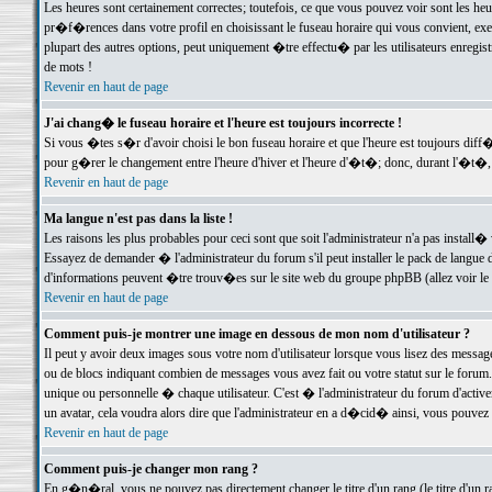
Les heures sont certainement correctes; toutefois, ce que vous pouvez voir sont les he
pr�f�rences dans votre profil en choisissant le fuseau horaire qui vous convient, exe
plupart des autres options, peut uniquement �tre effectu� par les utilisateurs enregis
de mots !
Revenir en haut de page
J'ai chang� le fuseau horaire et l'heure est toujours incorrecte !
Si vous �tes s�r d'avoir choisi le bon fuseau horaire et que l'heure est toujours d
pour g�rer le changement entre l'heure d'hiver et l'heure d'�t�; donc, durant l'�t�,
Revenir en haut de page
Ma langue n'est pas dans la liste !
Les raisons les plus probables pour ceci sont que soit l'administrateur n'a pas install�
Essayez de demander � l'administrateur du forum s'il peut installer le pack de langue d
d'informations peuvent �tre trouv�es sur le site web du groupe phpBB (allez voir le l
Revenir en haut de page
Comment puis-je montrer une image en dessous de mon nom d'utilisateur ?
Il peut y avoir deux images sous votre nom d'utilisateur lorsque vous lisez des mess
ou de blocs indiquant combien de messages vous avez fait ou votre statut sur le for
unique ou personnelle � chaque utilisateur. C'est � l'administrateur du forum d'activer
un avatar, cela voudra alors dire que l'administrateur en a d�cid� ainsi, vous pouvez
Revenir en haut de page
Comment puis-je changer mon rang ?
En g�n�ral, vous ne pouvez pas directement changer le titre d'un rang (le titre d'un ra