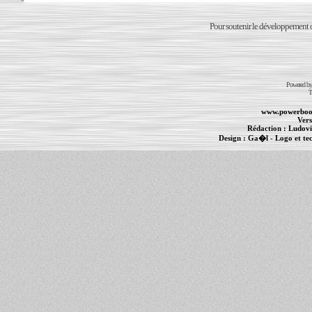
Pour soutenir le développement du
Powered b
T
www.powerboo
Vers
Rédaction :
Ludovi
Design :
Ga�l
- Logo et te
Informations :
PowerBook
-
MacBook Pro
-
i