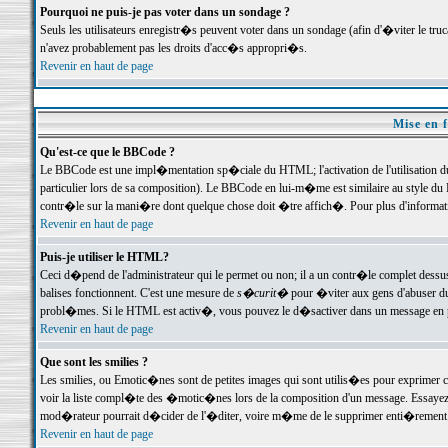
Pourquoi ne puis-je pas voter dans un sondage ?
Seuls les utilisateurs enregistr�s peuvent voter dans un sondage (afin d'�viter le tr
n'avez probablement pas les droits d'acc�s appropri�s.
Revenir en haut de page
Mise en f
Qu'est-ce que le BBCode ?
Le BBCode est une impl�mentation sp�ciale du HTML; l'activation de l'utilisation 
particulier lors de sa composition). Le BBCode en lui-m�me est similaire au style du H
contr�le sur la mani�re dont quelque chose doit �tre affich�. Pour plus d'information
Revenir en haut de page
Puis-je utiliser le HTML?
Ceci d�pend de l'administrateur qui le permet ou non; il a un contr�le complet dessu
balises fonctionnent. C'est une mesure de
s�curit�
pour �viter aux gens d'abuser du 
probl�mes. Si le HTML est activ�, vous pouvez le d�sactiver dans un message en par
Revenir en haut de page
Que sont les smilies ?
Les smilies, ou Emotic�nes sont de petites images qui sont utilis�es pour exprimer certa
voir la liste compl�te des �motic�nes lors de la composition d'un message. Essayez de 
mod�rateur pourrait d�cider de l'�diter, voire m�me de le supprimer enti�rement
Revenir en haut de page