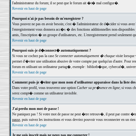
l'administrateur du forum; il se peut que le forum ait �t� mal configur�.
Revenir en haut de page
Pourquoi n'ai-je pas besoin de m'enregistrer ?
Vous pouvez ne pas en avoir besoin; c'est � l'administrateur de d�cider si vous avez 
l'enregistrement vous donnera acc�s � des fonctions additionnelles non-disponibles p
amis, l'inscription � un groupe d'utilisateurs, etc. L'enregistrement prend seulement q
Revenir en haut de page
Pourquoi suis-je d�connect� automatiquement ?
Si vous ne cochez pas la case
Se connecter automatiquement � chaque visite
lorsque 
permet d'�viter une utilisation abusive de votre compte par quelqu'un d'autre. Pour 
forum en utilisant un ordinateur partag�, exemple : biblioth�que, cybercaf�, univers
Revenir en haut de page
Comment puis-je �viter que mon nom d'utilisateur apparaisse dans la liste des u
Dans votre profil, vous trouverez une option
Cacher sa pr�sence en ligne
; si vous c
serez compt� comme un utilisateur invisible.
Revenir en haut de page
J'ai perdu mon mot de passe !
Ne paniquez pas ! Si votre mot de passe ne peut �tre retrouv�, il peut par contre �tre
passe
, puis suivez les instructions et vous devriez pouvoir vous reconnecter en un rien
Revenir en haut de page
Je me suis inscrit mais ne peux pas me connecter !