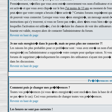
Premi�rement, v�rifiez que vous avez entr� correctement vos nom d'utilisateur et mo
est activ� et que vous avez cliqu� sur le lien
J'ai moins de 13 ans
au moment de l'enre
peut-�tre que votre compte a besoin d'�tre activ� ? Certains forums requi�rent que 
de pouvoir vous connecter. Lorsque vous vous �tes enregistr�, un message aurait d� v
instructions qui s'y trouvent; si vous ne l'avez pas re�u, alors �tes-vous bien s�r que
lesquelles l'activation est utilis�e, c'est de r�duire les chances de voir des utilis
fournie est valide, essayez alors de contacter l'administrateur du forum.
Revenir en haut de page
Je me suis enregistr� dans le pass�, mais ne peux plus me connecter ?!
Les raisons les plus probables pour ce probl�me sont : vous avez entr� un nom d'ut
enregistr�) ou l'administrateur a supprim� votre compte pour quelque raison. Si vous 
forums de supprimer p�riodiquement les comptes des utilisateurs n'ayant rien post� a
dans les discussions.
Revenir en haut de page
Pr�f�rences et
Comment puis-je changer mes pr�f�rences ?
Toutes vos pr�f�rences (si vous �tes enregistr�) sont stock�es dans la base de don
ne pas �tre le cas). Ceci vous permettra de changer toutes vos pr�f�rences.
Revenir en haut de page
Les heures ne sont pas correctes !