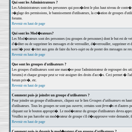
Qui sont les Administrateurs ?
Les Administrateurs sont des personnes qui poss�dent le plus haut niveau de contr�le 
r�glage des permissions, le bannissement d'utilisateurs, la cr�ation de groupes d'uti
forums.
Revenir en haut de page
Qui sont les Mod�rateurs?
Les Mod�rateurs sont des personnes (ou groupes de personnes) dont le but est de veil
d'�diter ou de supprimer les messages et de verrouiller, d�verrouiller, supprimer 
sont l� pour �viter aux gens de faire du
hors-sujet
ou de poster des messages ne res
Revenir en haut de page
Que sont les groupes d'utilisateurs ?
Les groupes d'utilisateurs sont une mani�re pour l'administrateur de regrouper des util
forums) et chaque groupe peut se voir assigner des droits d'acc�s. Ceci permet � 
forum priv�, etc.
Revenir en haut de page
Comment puis-je joindre un groupe d'utilisateurs ?
Pour joindre un groupe d'utilisateurs, cliquez sur le lien
Groupes d'utilisateurs
en haut
d'utilisateurs. Tous les groupes ne sont pas
ouverts
; certains sont
ferm�s
et d'autres p
cliquant sur le bouton appropri�. Le mod�rateur du groupe d'utilisateurs devra appro
Veuillez ne pas harceler un mod�rateur de groupe s'il d�sapprouve votre demande; il 
Revenir en haut de page
Comment puis-je devenir le mod�rateur d'un groupe d'utilisateurs ?