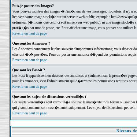
Puis-je poster des Images?
Vous pouvez montrer des images � l'int�rieur de vos messages. Toutefois, il n'y a 
lien vers votre image stock�e sur un serveur web public, exemple : http://www.quelq
ordinateur (� moins que celui-ci soit un serveur web public), ni une image stock�e su
prot�g�s par mot de passe, etc. Pour afficher une image, vous pouvez soit utiliser 
Revenir en haut de page
Que sont les Annonces ?
Les Annonces contiennent le plus souvent d'importantes informations; vous devriez d
elles ont �t� post�es. Pouvoir poster une annonce d�pend des permissions requises;
Revenir en haut de page
Que sont les Post-it ?
Les Post-it apparaissent en-dessous des annonces et seulement sur la premi�re page 
pour les annonces, c'est l'administrateur qui d�termine les permissions requises pour 
Revenir en haut de page
Que sont les sujets de discussions verrouill�s ?
Les sujets verrouill�s sont verrouill�s soit par le mod�rateur du forum ou soit par 
qui y sont contenus sont cess�s automatiquement. Les sujets de discussions peuvent 
Revenir en haut de page
Niveaux de