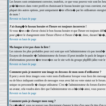
Les heures sont certainement correctes; toutefois, ce que vous pouvez voir sont les he
pr�f�rences dans votre profil en choisissant le fuseau horaire qui vous convient, exe
plupart des autres options, peut uniquement �tre effectu� par les utilisateurs enregis
de mots !
Revenir en haut de page
J'ai chang� le fuseau horaire et l'heure est toujours incorrecte !
Si vous �tes s�r d'avoir choisi le bon fuseau horaire et que l'heure est toujours d
pour g�rer le changement entre l'heure d'hiver et l'heure d'�t�; donc, durant l'�t�,
Revenir en haut de page
Ma langue n'est pas dans la liste !
Les raisons les plus probables pour ceci sont que soit l'administrateur n'a pas install�
Essayez de demander � l'administrateur du forum s'il peut installer le pack de langue d
d'informations peuvent �tre trouv�es sur le site web du groupe phpBB (allez voir le l
Revenir en haut de page
Comment puis-je montrer une image en dessous de mon nom d'utilisateur ?
Il peut y avoir deux images sous votre nom d'utilisateur lorsque vous lisez des mess
ou de blocs indiquant combien de messages vous avez fait ou votre statut sur le for
unique ou personnelle � chaque utilisateur. C'est � l'administrateur du forum d'activer
un avatar, cela voudra alors dire que l'administrateur en a d�cid� ainsi, vous pouvez
Revenir en haut de page
Comment puis-je changer mon rang ?
En g�n�ral, vous ne pouvez pas directement changer le titre d'un rang (le titre d'un ra