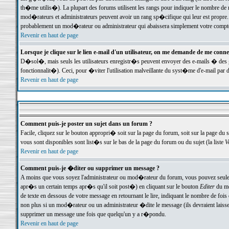
th�me utilis�). La plupart des forums utilisent les rangs pour indiquer le nombre de m
mod�rateurs et administrateurs peuvent avoir un rang sp�cifique qui leur est propre. 
probablement un mod�rateur ou administrateur qui abaissera simplement votre compte
Revenir en haut de page
Lorsque je clique sur le lien e-mail d'un utilisateur, on me demande de me conne
D�sol�, mais seuls les utilisateurs enregistr�s peuvent envoyer des e-mails � des ge
fonctionnalit�). Ceci, pour �viter l'utilisation malveillante du syst�me d'e-mail par 
Revenir en haut de page
Comment puis-je poster un sujet dans un forum ?
Facile, cliquez sur le bouton appropri� soit sur la page du forum, soit sur la page du 
vous sont disponibles sont list�s sur le bas de la page du forum ou du sujet (la liste
V
Revenir en haut de page
Comment puis-je �diter ou supprimer un message ?
A moins que vous soyez l'administrateur ou mod�rateur du forum, vous pouvez seul
apr�s un certain temps apr�s qu'il soit post�) en cliquant sur le bouton
Editer
du me
de texte en dessous de votre message en retournant le lire, indiquant le nombre de fo
non plus si un mod�rateur ou un administrateur �dite le message (ils devraient laisser
supprimer un message une fois que quelqu'un y a r�pondu.
Revenir en haut de page