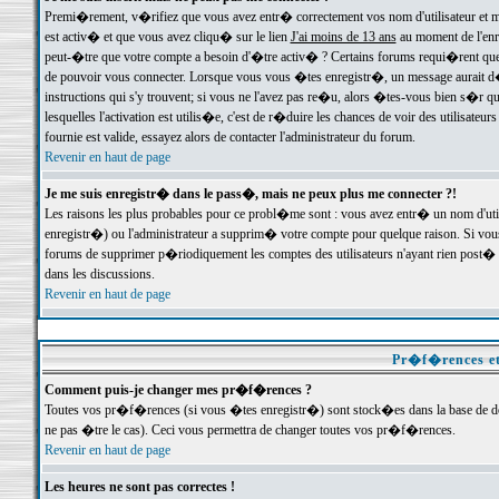
Premi�rement, v�rifiez que vous avez entr� correctement vos nom d'utilisateur et mo
est activ� et que vous avez cliqu� sur le lien
J'ai moins de 13 ans
au moment de l'enre
peut-�tre que votre compte a besoin d'�tre activ� ? Certains forums requi�rent que 
de pouvoir vous connecter. Lorsque vous vous �tes enregistr�, un message aurait d� v
instructions qui s'y trouvent; si vous ne l'avez pas re�u, alors �tes-vous bien s�r que
lesquelles l'activation est utilis�e, c'est de r�duire les chances de voir des utilis
fournie est valide, essayez alors de contacter l'administrateur du forum.
Revenir en haut de page
Je me suis enregistr� dans le pass�, mais ne peux plus me connecter ?!
Les raisons les plus probables pour ce probl�me sont : vous avez entr� un nom d'ut
enregistr�) ou l'administrateur a supprim� votre compte pour quelque raison. Si vous 
forums de supprimer p�riodiquement les comptes des utilisateurs n'ayant rien post� a
dans les discussions.
Revenir en haut de page
Pr�f�rences et
Comment puis-je changer mes pr�f�rences ?
Toutes vos pr�f�rences (si vous �tes enregistr�) sont stock�es dans la base de don
ne pas �tre le cas). Ceci vous permettra de changer toutes vos pr�f�rences.
Revenir en haut de page
Les heures ne sont pas correctes !