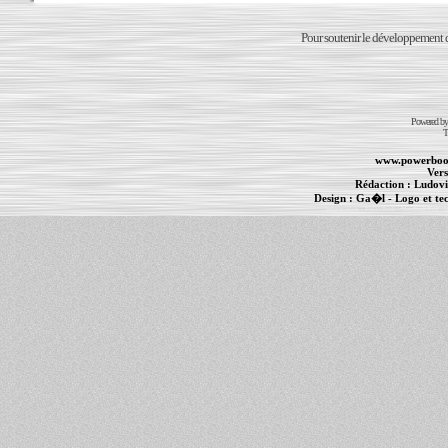
Pour soutenir le développement du
Powered b
T
www.powerboo
Vers
Rédaction :
Ludovi
Design :
Ga�l
- Logo et te
Informations :
PowerBook
-
MacBook Pro
-
i