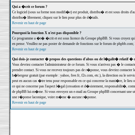
Qui a �crit ce forum ?
Ce logiciel (sous sa forme non modifi�e) est produit, distribu� et est sous droits d'a
distribu� librement; cliquez sur le lien pour plus de d�tails.
Revenir en haut de page
Pourquoi la fonction X n'est pas disponible ?
Ce programme a �t� �crit et est sous licence du Groupe phpBB. Si vous croyez qu'un
en pense. Veuillez ne pas poster de demande de fonctions sur le forum de phpbb.com; 
Revenir en haut de page
Qui dois-je contacter � propos des questions d'abus ou de l�galit� relatif � 
Vous devriez contacter l'administrateur de ce forum. Si vous n'arrivez pas � le conta
prendre contact. Si vous ne recevez toujours pas de r�ponse, vous devriez contacter 
h�bergeur gratuit (par exemple : yahoo, free.fr, f2s.com, etc.), la direction ou le se
peut en aucun cas �tre tenu pour responsable en ce qui concerne la mani�re, le lieu ou 
ce qui ne concerne pas l'aspect l�gal (cessation et d�sistement, responsabilit�, comm
de phpBB lui-m�me. Si vous envoyez un e-mail au Groupe phpBB concernant une utili
une r�ponse laconique, voire m�me � aucune r�ponse.
Revenir en haut de page