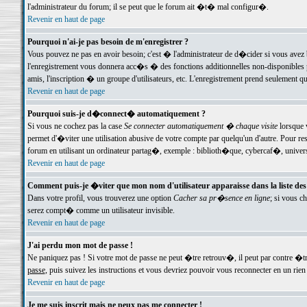
l'administrateur du forum; il se peut que le forum ait �t� mal configur�.
Revenir en haut de page
Pourquoi n'ai-je pas besoin de m'enregistrer ?
Vous pouvez ne pas en avoir besoin; c'est � l'administrateur de d�cider si vous avez 
l'enregistrement vous donnera acc�s � des fonctions additionnelles non-disponibles p
amis, l'inscription � un groupe d'utilisateurs, etc. L'enregistrement prend seulement q
Revenir en haut de page
Pourquoi suis-je d�connect� automatiquement ?
Si vous ne cochez pas la case
Se connecter automatiquement � chaque visite
lorsque 
permet d'�viter une utilisation abusive de votre compte par quelqu'un d'autre. Pour 
forum en utilisant un ordinateur partag�, exemple : biblioth�que, cybercaf�, univers
Revenir en haut de page
Comment puis-je �viter que mon nom d'utilisateur apparaisse dans la liste des u
Dans votre profil, vous trouverez une option
Cacher sa pr�sence en ligne
; si vous c
serez compt� comme un utilisateur invisible.
Revenir en haut de page
J'ai perdu mon mot de passe !
Ne paniquez pas ! Si votre mot de passe ne peut �tre retrouv�, il peut par contre �tre
passe
, puis suivez les instructions et vous devriez pouvoir vous reconnecter en un rien
Revenir en haut de page
Je me suis inscrit mais ne peux pas me connecter !