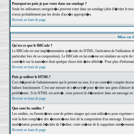
Pourquoi ne puis-je pas voter dans un sondage ?
Seuls les utilisateurs enregistr�s peuvent voter dans un sondage (afin d'�viter le tr
n'avez probablement pas les droits d'acc�s appropri�s.
Revenir en haut de page
Mise en f
Qu'est-ce que le BBCode ?
Le BBCode est une impl�mentation sp�ciale du HTML; l'activation de l'utilisation 
particulier lors de sa composition). Le BBCode en lui-m�me est similaire au style du H
contr�le sur la mani�re dont quelque chose doit �tre affich�. Pour plus d'information
Revenir en haut de page
Puis-je utiliser le HTML?
Ceci d�pend de l'administrateur qui le permet ou non; il a un contr�le complet dessu
balises fonctionnent. C'est une mesure de
s�curit�
pour �viter aux gens d'abuser du 
probl�mes. Si le HTML est activ�, vous pouvez le d�sactiver dans un message en par
Revenir en haut de page
Que sont les smilies ?
Les smilies, ou Emotic�nes sont de petites images qui sont utilis�es pour exprimer certa
voir la liste compl�te des �motic�nes lors de la composition d'un message. Essayez de 
mod�rateur pourrait d�cider de l'�diter, voire m�me de le supprimer enti�rement
Revenir en haut de page