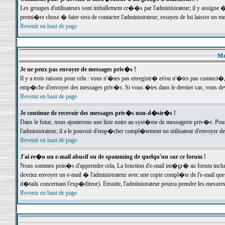
Les groupes d'utilisateurs sont initiallement cr��s par l'administrateur; il y assign
premi�re chose � faire sera de contacter l'administrateur; essayez de lui laisser un 
Revenir en haut de page
Me
Je ne peux pas envoyer de messages priv�s !
Il y a trois raisons pour cela : vous n'�tes pas enregistr� et/ou n'�tes pas connect�
emp�che d'envoyer des messages priv�s. Si vous �tes dans le dernier cas, vous devr
Revenir en haut de page
Je continue de recevoir des messages priv�s non-d�sir�s !
Dans le futur, nous ajouterons une liste noire au syst�me de messagerie priv�e. P
l'administrateur; il a le pouvoir d'emp�cher compl�tement un utilisateur d'envoyer 
Revenir en haut de page
J'ai re�u un e-mail abusif ou de spamming de quelqu'un sur ce forum !
Nous sommes pein�s d'apprendre cela. La fonction d'e-mail int�gr� au forum inclut d
devriez envoyer un e-mail � l'administrateur avec une copie compl�te de l'e-mail que v
d�tails concernant l'exp�diteur). Ensuite, l'administrateur pourra prendre les mesure
Revenir en haut de page