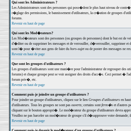
Qui sont les Administrateurs ?
Les Administrateurs sont des personnes qui poss�dent le plus haut niveau de contr�le 
r�glage des permissions, le bannissement d'utilisateurs, la cr�ation de groupes d'uti
forums.
Revenir en haut de page
Qui sont les Mod�rateurs?
Les Mod�rateurs sont des personnes (ou groupes de personnes) dont le but est de veil
d'�diter ou de supprimer les messages et de verrouiller, d�verrouiller, supprimer 
sont l� pour �viter aux gens de faire du
hors-sujet
ou de poster des messages ne res
Revenir en haut de page
Que sont les groupes d'utilisateurs ?
Les groupes d'utilisateurs sont une mani�re pour l'administrateur de regrouper des util
forums) et chaque groupe peut se voir assigner des droits d'acc�s. Ceci permet � 
forum priv�, etc.
Revenir en haut de page
Comment puis-je joindre un groupe d'utilisateurs ?
Pour joindre un groupe d'utilisateurs, cliquez sur le lien
Groupes d'utilisateurs
en haut
d'utilisateurs. Tous les groupes ne sont pas
ouverts
; certains sont
ferm�s
et d'autres p
cliquant sur le bouton appropri�. Le mod�rateur du groupe d'utilisateurs devra appro
Veuillez ne pas harceler un mod�rateur de groupe s'il d�sapprouve votre demande; il 
Revenir en haut de page
Comment puis-je devenir le mod�rateur d'un groupe d'utilisateurs ?