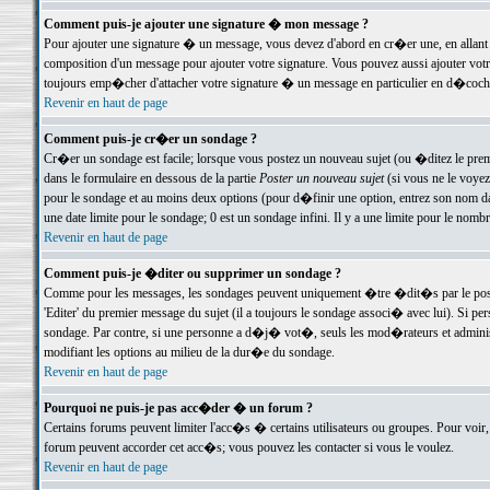
Comment puis-je ajouter une signature � mon message ?
Pour ajouter une signature � un message, vous devez d'abord en cr�er une, en allant
composition d'un message pour ajouter votre signature. Vous pouvez aussi ajouter vot
toujours emp�cher d'attacher votre signature � un message en particulier en d�cochan
Revenir en haut de page
Comment puis-je cr�er un sondage ?
Cr�er un sondage est facile; lorsque vous postez un nouveau sujet (ou �ditez le premie
dans le formulaire en dessous de la partie
Poster un nouveau sujet
(si vous ne le voyez
pour le sondage et au moins deux options (pour d�finir une option, entrez son nom d
une date limite pour le sondage; 0 est un sondage infini. Il y a une limite pour le nomb
Revenir en haut de page
Comment puis-je �diter ou supprimer un sondage ?
Comme pour les messages, les sondages peuvent uniquement �tre �dit�s par le poste
'Editer' du premier message du sujet (il a toujours le sondage associ� avec lui). Si 
sondage. Par contre, si une personne a d�j� vot�, seuls les mod�rateurs et administ
modifiant les options au milieu de la dur�e du sondage.
Revenir en haut de page
Pourquoi ne puis-je pas acc�der � un forum ?
Certains forums peuvent limiter l'acc�s � certains utilisateurs ou groupes. Pour voir, 
forum peuvent accorder cet acc�s; vous pouvez les contacter si vous le voulez.
Revenir en haut de page