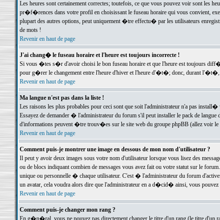
Les heures sont certainement correctes; toutefois, ce que vous pouvez voir sont les he
pr�f�rences dans votre profil en choisissant le fuseau horaire qui vous convient, exe
plupart des autres options, peut uniquement �tre effectu� par les utilisateurs enregis
de mots !
Revenir en haut de page
J'ai chang� le fuseau horaire et l'heure est toujours incorrecte !
Si vous �tes s�r d'avoir choisi le bon fuseau horaire et que l'heure est toujours d
pour g�rer le changement entre l'heure d'hiver et l'heure d'�t�; donc, durant l'�t�,
Revenir en haut de page
Ma langue n'est pas dans la liste !
Les raisons les plus probables pour ceci sont que soit l'administrateur n'a pas install�
Essayez de demander � l'administrateur du forum s'il peut installer le pack de langue d
d'informations peuvent �tre trouv�es sur le site web du groupe phpBB (allez voir le l
Revenir en haut de page
Comment puis-je montrer une image en dessous de mon nom d'utilisateur ?
Il peut y avoir deux images sous votre nom d'utilisateur lorsque vous lisez des mess
ou de blocs indiquant combien de messages vous avez fait ou votre statut sur le for
unique ou personnelle � chaque utilisateur. C'est � l'administrateur du forum d'activer
un avatar, cela voudra alors dire que l'administrateur en a d�cid� ainsi, vous pouvez
Revenir en haut de page
Comment puis-je changer mon rang ?
En g�n�ral, vous ne pouvez pas directement changer le titre d'un rang (le titre d'un ra