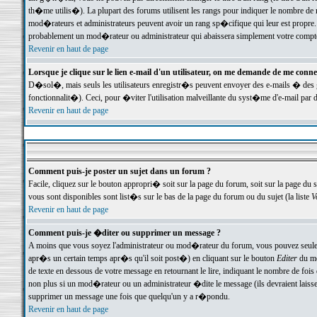
th�me utilis�). La plupart des forums utilisent les rangs pour indiquer le nombre de m
mod�rateurs et administrateurs peuvent avoir un rang sp�cifique qui leur est propre. 
probablement un mod�rateur ou administrateur qui abaissera simplement votre compte
Revenir en haut de page
Lorsque je clique sur le lien e-mail d'un utilisateur, on me demande de me conne
D�sol�, mais seuls les utilisateurs enregistr�s peuvent envoyer des e-mails � des ge
fonctionnalit�). Ceci, pour �viter l'utilisation malveillante du syst�me d'e-mail par 
Revenir en haut de page
Comment puis-je poster un sujet dans un forum ?
Facile, cliquez sur le bouton appropri� soit sur la page du forum, soit sur la page du 
vous sont disponibles sont list�s sur le bas de la page du forum ou du sujet (la liste
V
Revenir en haut de page
Comment puis-je �diter ou supprimer un message ?
A moins que vous soyez l'administrateur ou mod�rateur du forum, vous pouvez seul
apr�s un certain temps apr�s qu'il soit post�) en cliquant sur le bouton
Editer
du me
de texte en dessous de votre message en retournant le lire, indiquant le nombre de fo
non plus si un mod�rateur ou un administrateur �dite le message (ils devraient laisser
supprimer un message une fois que quelqu'un y a r�pondu.
Revenir en haut de page