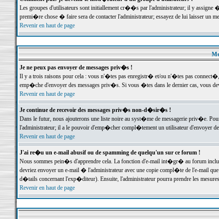
Les groupes d'utilisateurs sont initiallement cr��s par l'administrateur; il y assign
premi�re chose � faire sera de contacter l'administrateur; essayez de lui laisser un 
Revenir en haut de page
Me
Je ne peux pas envoyer de messages priv�s !
Il y a trois raisons pour cela : vous n'�tes pas enregistr� et/ou n'�tes pas connect�
emp�che d'envoyer des messages priv�s. Si vous �tes dans le dernier cas, vous devr
Revenir en haut de page
Je continue de recevoir des messages priv�s non-d�sir�s !
Dans le futur, nous ajouterons une liste noire au syst�me de messagerie priv�e. P
l'administrateur; il a le pouvoir d'emp�cher compl�tement un utilisateur d'envoyer 
Revenir en haut de page
J'ai re�u un e-mail abusif ou de spamming de quelqu'un sur ce forum !
Nous sommes pein�s d'apprendre cela. La fonction d'e-mail int�gr� au forum inclut d
devriez envoyer un e-mail � l'administrateur avec une copie compl�te de l'e-mail que v
d�tails concernant l'exp�diteur). Ensuite, l'administrateur pourra prendre les mesure
Revenir en haut de page