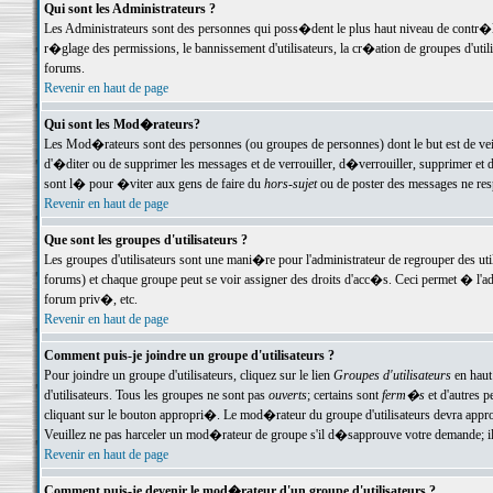
Qui sont les Administrateurs ?
Les Administrateurs sont des personnes qui poss�dent le plus haut niveau de contr�le 
r�glage des permissions, le bannissement d'utilisateurs, la cr�ation de groupes d'uti
forums.
Revenir en haut de page
Qui sont les Mod�rateurs?
Les Mod�rateurs sont des personnes (ou groupes de personnes) dont le but est de veil
d'�diter ou de supprimer les messages et de verrouiller, d�verrouiller, supprimer 
sont l� pour �viter aux gens de faire du
hors-sujet
ou de poster des messages ne res
Revenir en haut de page
Que sont les groupes d'utilisateurs ?
Les groupes d'utilisateurs sont une mani�re pour l'administrateur de regrouper des util
forums) et chaque groupe peut se voir assigner des droits d'acc�s. Ceci permet � 
forum priv�, etc.
Revenir en haut de page
Comment puis-je joindre un groupe d'utilisateurs ?
Pour joindre un groupe d'utilisateurs, cliquez sur le lien
Groupes d'utilisateurs
en haut
d'utilisateurs. Tous les groupes ne sont pas
ouverts
; certains sont
ferm�s
et d'autres p
cliquant sur le bouton appropri�. Le mod�rateur du groupe d'utilisateurs devra appro
Veuillez ne pas harceler un mod�rateur de groupe s'il d�sapprouve votre demande; il 
Revenir en haut de page
Comment puis-je devenir le mod�rateur d'un groupe d'utilisateurs ?