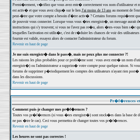
Premi�rement, v�rifiez que vous avez entr� correctement vos nom d'utilisateur et mo
est activ� et que vous avez cliqu� sur le lien
J'ai moins de 13 ans
au moment de l'enre
peut-�tre que votre compte a besoin d'�tre activ� ? Certains forums requi�rent que 
de pouvoir vous connecter. Lorsque vous vous �tes enregistr�, un message aurait d� v
instructions qui s'y trouvent; si vous ne l'avez pas re�u, alors �tes-vous bien s�r que
lesquelles l'activation est utilis�e, c'est de r�duire les chances de voir des utilis
fournie est valide, essayez alors de contacter l'administrateur du forum.
Revenir en haut de page
Je me suis enregistr� dans le pass�, mais ne peux plus me connecter ?!
Les raisons les plus probables pour ce probl�me sont : vous avez entr� un nom d'ut
enregistr�) ou l'administrateur a supprim� votre compte pour quelque raison. Si vous 
forums de supprimer p�riodiquement les comptes des utilisateurs n'ayant rien post� a
dans les discussions.
Revenir en haut de page
Pr�f�rences et
Comment puis-je changer mes pr�f�rences ?
Toutes vos pr�f�rences (si vous �tes enregistr�) sont stock�es dans la base de don
ne pas �tre le cas). Ceci vous permettra de changer toutes vos pr�f�rences.
Revenir en haut de page
Les heures ne sont pas correctes !