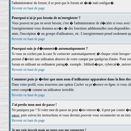
l'administrateur du forum; il se peut que le forum ait �t� mal configur�.
Revenir en haut de page
Pourquoi n'ai-je pas besoin de m'enregistrer ?
Vous pouvez ne pas en avoir besoin; c'est � l'administrateur de d�cider si vous avez 
l'enregistrement vous donnera acc�s � des fonctions additionnelles non-disponibles p
amis, l'inscription � un groupe d'utilisateurs, etc. L'enregistrement prend seulement q
Revenir en haut de page
Pourquoi suis-je d�connect� automatiquement ?
Si vous ne cochez pas la case
Se connecter automatiquement � chaque visite
lorsque 
permet d'�viter une utilisation abusive de votre compte par quelqu'un d'autre. Pour 
forum en utilisant un ordinateur partag�, exemple : biblioth�que, cybercaf�, univers
Revenir en haut de page
Comment puis-je �viter que mon nom d'utilisateur apparaisse dans la liste des u
Dans votre profil, vous trouverez une option
Cacher sa pr�sence en ligne
; si vous c
serez compt� comme un utilisateur invisible.
Revenir en haut de page
J'ai perdu mon mot de passe !
Ne paniquez pas ! Si votre mot de passe ne peut �tre retrouv�, il peut par contre �tre
passe
, puis suivez les instructions et vous devriez pouvoir vous reconnecter en un rien
Revenir en haut de page
Je me suis inscrit mais ne peux pas me connecter !