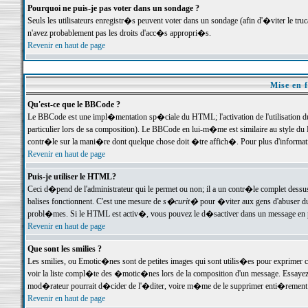
Pourquoi ne puis-je pas voter dans un sondage ?
Seuls les utilisateurs enregistr�s peuvent voter dans un sondage (afin d'�viter le tr
n'avez probablement pas les droits d'acc�s appropri�s.
Revenir en haut de page
Mise en f
Qu'est-ce que le BBCode ?
Le BBCode est une impl�mentation sp�ciale du HTML; l'activation de l'utilisation 
particulier lors de sa composition). Le BBCode en lui-m�me est similaire au style du H
contr�le sur la mani�re dont quelque chose doit �tre affich�. Pour plus d'information
Revenir en haut de page
Puis-je utiliser le HTML?
Ceci d�pend de l'administrateur qui le permet ou non; il a un contr�le complet dessu
balises fonctionnent. C'est une mesure de
s�curit�
pour �viter aux gens d'abuser du 
probl�mes. Si le HTML est activ�, vous pouvez le d�sactiver dans un message en par
Revenir en haut de page
Que sont les smilies ?
Les smilies, ou Emotic�nes sont de petites images qui sont utilis�es pour exprimer certa
voir la liste compl�te des �motic�nes lors de la composition d'un message. Essayez de 
mod�rateur pourrait d�cider de l'�diter, voire m�me de le supprimer enti�rement
Revenir en haut de page