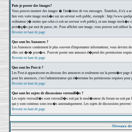
Puis-je poster des Images?
Vous pouvez montrer des images � l'int�rieur de vos messages. Toutefois, il n'y a 
lien vers votre image stock�e sur un serveur web public, exemple : http://www.quelq
ordinateur (� moins que celui-ci soit un serveur web public), ni une image stock�e su
prot�g�s par mot de passe, etc. Pour afficher une image, vous pouvez soit utiliser 
Revenir en haut de page
Que sont les Annonces ?
Les Annonces contiennent le plus souvent d'importantes informations; vous devriez d
elles ont �t� post�es. Pouvoir poster une annonce d�pend des permissions requises;
Revenir en haut de page
Que sont les Post-it ?
Les Post-it apparaissent en-dessous des annonces et seulement sur la premi�re page 
pour les annonces, c'est l'administrateur qui d�termine les permissions requises pour 
Revenir en haut de page
Que sont les sujets de discussions verrouill�s ?
Les sujets verrouill�s sont verrouill�s soit par le mod�rateur du forum ou soit par 
qui y sont contenus sont cess�s automatiquement. Les sujets de discussions peuvent 
Revenir en haut de page
Niveaux de