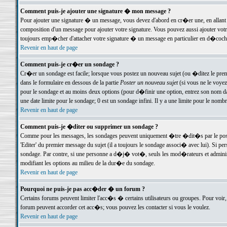
Comment puis-je ajouter une signature � mon message ?
Pour ajouter une signature � un message, vous devez d'abord en cr�er une, en allant
composition d'un message pour ajouter votre signature. Vous pouvez aussi ajouter vot
toujours emp�cher d'attacher votre signature � un message en particulier en d�cochan
Revenir en haut de page
Comment puis-je cr�er un sondage ?
Cr�er un sondage est facile; lorsque vous postez un nouveau sujet (ou �ditez le premie
dans le formulaire en dessous de la partie
Poster un nouveau sujet
(si vous ne le voyez
pour le sondage et au moins deux options (pour d�finir une option, entrez son nom d
une date limite pour le sondage; 0 est un sondage infini. Il y a une limite pour le nomb
Revenir en haut de page
Comment puis-je �diter ou supprimer un sondage ?
Comme pour les messages, les sondages peuvent uniquement �tre �dit�s par le poste
'Editer' du premier message du sujet (il a toujours le sondage associ� avec lui). Si 
sondage. Par contre, si une personne a d�j� vot�, seuls les mod�rateurs et administ
modifiant les options au milieu de la dur�e du sondage.
Revenir en haut de page
Pourquoi ne puis-je pas acc�der � un forum ?
Certains forums peuvent limiter l'acc�s � certains utilisateurs ou groupes. Pour voir, 
forum peuvent accorder cet acc�s; vous pouvez les contacter si vous le voulez.
Revenir en haut de page