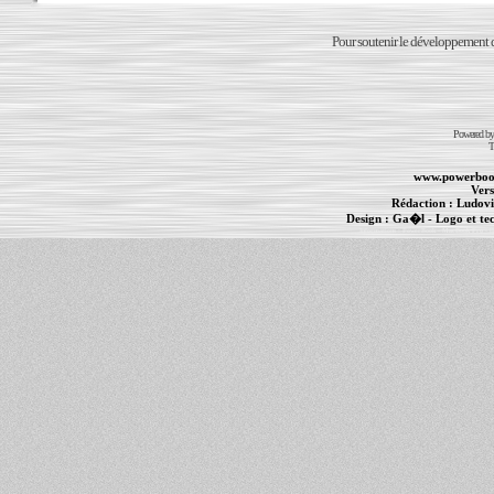
Pour soutenir le développement du
Powered b
T
www.powerboo
Vers
Rédaction :
Ludovi
Design :
Ga�l
- Logo et te
Informations :
PowerBook
-
MacBook Pro
-
i