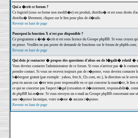
Qui a �crit ce forum ?
Ce logiciel (sous sa forme non modifi�e) est produit, distribu� et est sous droits d'a
distribu� librement; cliquez sur le lien pour plus de d�tails.
Revenir en haut de page
Pourquoi la fonction X n'est pas disponible ?
Ce programme a �t� �crit et est sous licence du Groupe phpBB. Si vous croyez qu'un
en pense. Veuillez ne pas poster de demande de fonctions sur le forum de phpbb.com; 
Revenir en haut de page
Qui dois-je contacter � propos des questions d'abus ou de l�galit� relatif � 
Vous devriez contacter l'administrateur de ce forum. Si vous n'arrivez pas � le conta
prendre contact. Si vous ne recevez toujours pas de r�ponse, vous devriez contacter 
h�bergeur gratuit (par exemple : yahoo, free.fr, f2s.com, etc.), la direction ou le se
peut en aucun cas �tre tenu pour responsable en ce qui concerne la mani�re, le lieu ou 
ce qui ne concerne pas l'aspect l�gal (cessation et d�sistement, responsabilit�, comm
de phpBB lui-m�me. Si vous envoyez un e-mail au Groupe phpBB concernant une utili
une r�ponse laconique, voire m�me � aucune r�ponse.
Revenir en haut de page