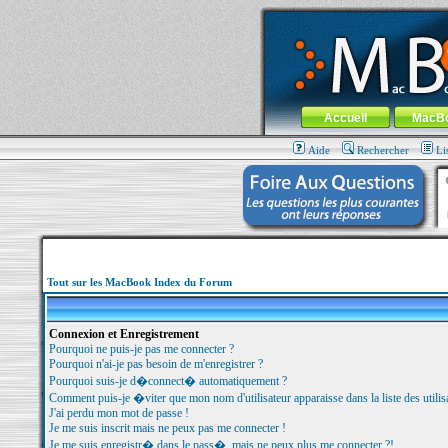
MacBook-fr.com : 100% Apple... 100% nom
Aller au contenu
-
Aller au menu 
Menu général
Accueil
MacB
Aide
Rechercher
Li
Tout sur les MacBook Index du Forum
Connexion et Enregistrement
Pourquoi ne puis-je pas me connecter ?
Pourquoi n'ai-je pas besoin de m'enregistrer ?
Pourquoi suis-je d�connect� automatiquement ?
Comment puis-je �viter que mon nom d'utilisateur apparaisse dans la liste des utilisa
J'ai perdu mon mot de passe !
Je me suis inscrit mais ne peux pas me connecter !
Je me suis enregistr� dans le pass�, mais ne peux plus me connecter ?!