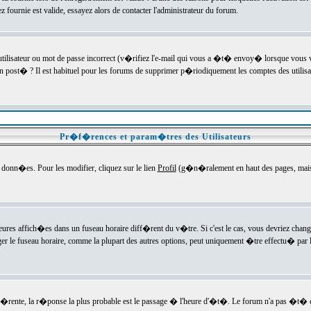
ournie est valide, essayez alors de contacter l'administrateur du forum.
utilisateur ou mot de passe incorrect (v�rifiez l'e-mail qui vous a �t� envoy� lorsque vous
en post� ? Il est habituel pour les forums de supprimer p�riodiquement les comptes des utilisa
Pr�f�rences et param�tres des Utilisateurs
onn�es. Pour les modifier, cliquez sur le lien
Profil
(g�n�ralement en haut des pages, mais c
heures affich�es dans un fuseau horaire diff�rent du v�tre. Si c'est le cas, vous devriez chan
er le fuseau horaire, comme la plupart des autres options, peut uniquement �tre effectu� par l
diff�rente, la r�ponse la plus probable est le passage � l'heure d'�t�. Le forum n'a pas �t�