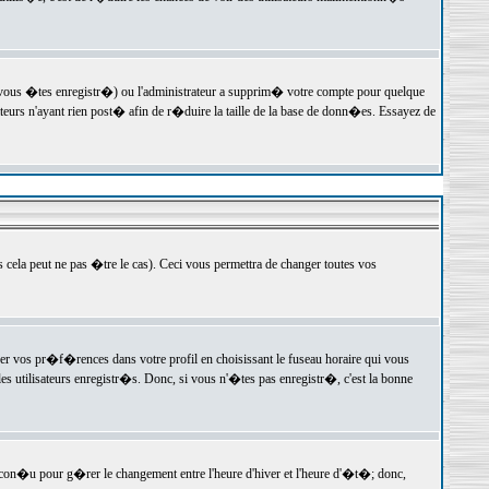
 vous �tes enregistr�) ou l'administrateur a supprim� votre compte pour quelque
teurs n'ayant rien post� afin de r�duire la taille de la base de donn�es. Essayez de
ela peut ne pas �tre le cas). Ceci vous permettra de changer toutes vos
ger vos pr�f�rences dans votre profil en choisissant le fuseau horaire qui vous
es utilisateurs enregistr�s. Donc, si vous n'�tes pas enregistr�, c'est la bonne
 con�u pour g�rer le changement entre l'heure d'hiver et l'heure d'�t�; donc,