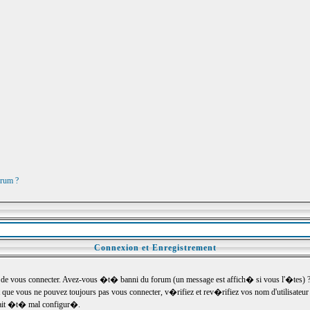
orum ?
Connexion et Enregistrement
e vous connecter. Avez-vous �t� banni du forum (un message est affich� si vous l'�tes) ? Si
 que vous ne pouvez toujours pas vous connecter, v�rifiez et rev�rifiez vos nom d'utilisateu
um ait �t� mal configur�.