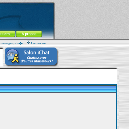
ssiers
À propos
s messages priv�s
Connexion