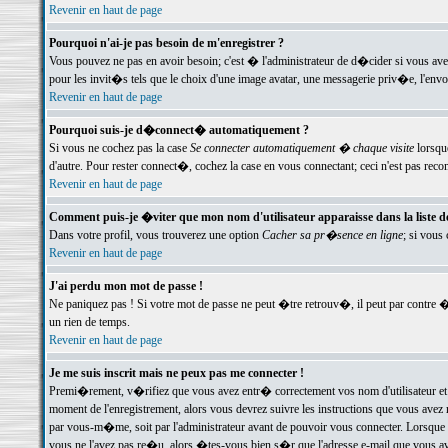
Revenir en haut de page
Pourquoi n'ai-je pas besoin de m'enregistrer ?
Vous pouvez ne pas en avoir besoin; c'est � l'administrateur de d�cider si vous av
pour les invit�s tels que le choix d'une image avatar, une messagerie priv�e, l'envo
Revenir en haut de page
Pourquoi suis-je d�connect� automatiquement ?
Si vous ne cochez pas la case
Se connecter automatiquement � chaque visite
lorsqu
d'autre. Pour rester connect�, cochez la case en vous connectant; ceci n'est pas r
Revenir en haut de page
Comment puis-je �viter que mon nom d'utilisateur apparaisse dans la liste des
Dans votre profil, vous trouverez une option
Cacher sa pr�sence en ligne
; si vous
Revenir en haut de page
J'ai perdu mon mot de passe !
Ne paniquez pas ! Si votre mot de passe ne peut �tre retrouv�, il peut par contre �t
un rien de temps.
Revenir en haut de page
Je me suis inscrit mais ne peux pas me connecter !
Premi�rement, v�rifiez que vous avez entr� correctement vos nom d'utilisateur et 
moment de l'enregistrement, alors vous devrez suivre les instructions que vous avez
par vous-m�me, soit par l'administrateur avant de pouvoir vous connecter. Lorsque v
vous ne l'avez pas re�u, alors �tes-vous bien s�r que l'adresse e-mail que vous avez 