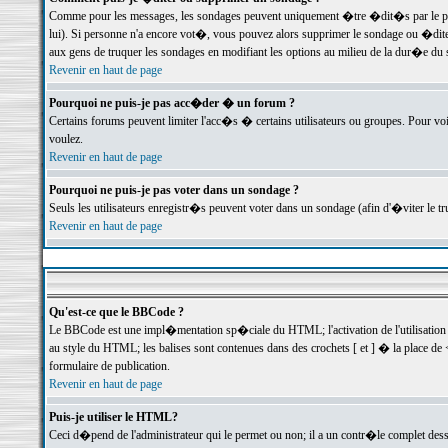
Comme pour les messages, les sondages peuvent uniquement �tre �dit�s par le poste
lui). Si personne n'a encore vot�, vous pouvez alors supprimer le sondage ou �dite
aux gens de truquer les sondages en modifiant les options au milieu de la dur�e du
Revenir en haut de page
Pourquoi ne puis-je pas acc�der � un forum ?
Certains forums peuvent limiter l'acc�s � certains utilisateurs ou groupes. Pour voi
voulez.
Revenir en haut de page
Pourquoi ne puis-je pas voter dans un sondage ?
Seuls les utilisateurs enregistr�s peuvent voter dans un sondage (afin d'�viter le 
Revenir en haut de page
Qu'est-ce que le BBCode ?
Le BBCode est une impl�mentation sp�ciale du HTML; l'activation de l'utilisation
au style du HTML; les balises sont contenues dans des crochets [ et ] � la place de 
formulaire de publication.
Revenir en haut de page
Puis-je utiliser le HTML?
Ceci d�pend de l'administrateur qui le permet ou non; il a un contr�le complet des