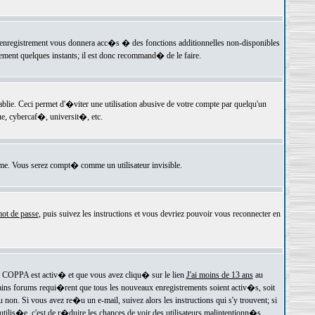
 l'enregistrement vous donnera acc�s � des fonctions additionnelles non-disponibles
lement quelques instants; il est donc recommand� de le faire.
e. Ceci permet d'�viter une utilisation abusive de votre compte par quelqu'un
e, cybercaf�, universit�, etc.
e. Vous serez compt� comme un utilisateur invisible.
ot de passe
, puis suivez les instructions et vous devriez pouvoir vous reconnecter en
rt COPPA est activ� et que vous avez cliqu� sur le lien
J'ai moins de 13 ans
au
tains forums requi�rent que tous les nouveaux enregistrements soient activ�s, soit
on. Si vous avez re�u un e-mail, suivez alors les instructions qui s'y trouvent; si
 utilis�e, c'est de r�duire les chances de voir des utilisateurs malintentionn�s