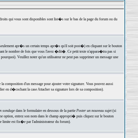
 droits qui vous sont disponibles sont list�s sur le bas de la page du forum ou du
ulement apr�s un certain temps apr�s qu'il soit post�) en cliquant sur le bouton
t le nombre de fois que vous l'avez �dit�. Ce petit texte n'appara�tra pas si
pourquoi). Veuillez noter qu'un utilisateur ne peut pas supprimer un message une
e la composition d'un message pour ajouter votre signature. Vous pouvez aussi
er en d�cochant la case Attacher sa signature lors de sa composition).
un sondage
dans le formulaire en dessous de la partie
Poster un nouveau sujet
(si
une option, entrez son nom dans le champ appropri� puis cliquez sur le bouton
 limite est fix�e par l'administrateur du forum).