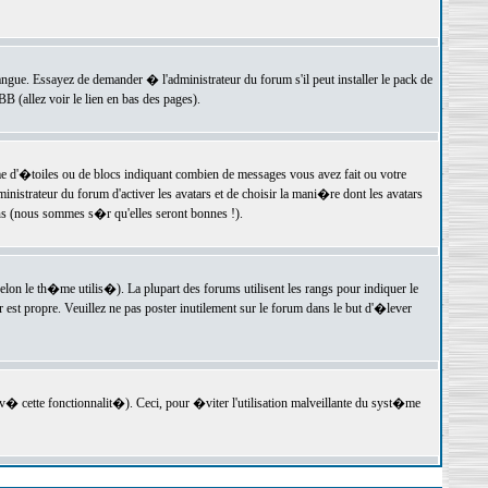
langue. Essayez de demander � l'administrateur du forum s'il peut installer le pack de
 (allez voir le lien en bas des pages).
e d'�toiles ou de blocs indiquant combien de messages vous avez fait ou votre
istrateur du forum d'activer les avatars et de choisir la mani�re dont les avatars
ons (nous sommes s�r qu'elles seront bonnes !).
elon le th�me utilis�). La plupart des forums utilisent les rangs pour indiquer le
est propre. Veuillez ne pas poster inutilement sur le forum dans le but d'�lever
v� cette fonctionnalit�). Ceci, pour �viter l'utilisation malveillante du syst�me