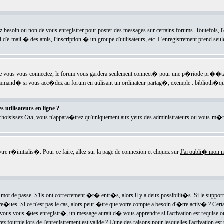
ez besoin ou non de vous enregistrer pour poster des messages sur certains forums. Toutefois,
i d'e-mail � des amis, l'inscription � un groupe d'utilisateurs, etc. L'enregistrement prend seu
e vous vous connectez, le forum vous gardera seulement connect� pour une p�riode pr��tabli
ecommand� si vous acc�dez au forum en utilisant un ordinateur partag�, exemple : biblioth�qu
 utilisateurs en ligne ?
 choisissez
Oui
, vous n'appara�trez qu'uniquement aux yeux des administrateurs ou vous-m�m
re r�initialis�. Pour ce faire, allez sur la page de connexion et cliquez sur
J'ai oubli� mon m
mot de passe. S'ils ont correctement �t� entr�s, alors il y a deux possibilit�s. Si le suppo
 re�ues. Si ce n'est pas le cas, alors peut-�tre que votre compte a besoin d'�tre activ� ? Cer
ous vous �tes enregistr�, un message aurait d� vous apprendre si l'activation est requise ou n
fournie lors de l'enregistrement est valide ? L'une des raisons pour lesquelles l'activation est