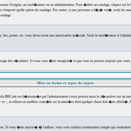
ur d'origine, un mod�rateur ou un administrateur. Pour �diter un sondage, cliquez sur le bou
r n'importe quelle option du sondage. Par contre, si une personne a d�j� vot�, seuls les mod
 sondage.
r, lire, poster, etc. vous devez avoir une autorisation sp�ciale. Seuls le mod�rateur et l'admin
trucage des r�sultats). Si vous vous �tes enregistr� et que vous ne pouvez toujours pas voter
Mise en forme et types de sujets
 du BBCode est d�termin�e par l'administrateur (vous pouvez aussi le d�sactiver sur un mess
< et >, et offrent un meilleur contr�le sur la mani�re dont quelque chose doit �tre affich�. Po
sus. Si vous �tes autoris� � l'utiliser, vous vous rendrez certainement compte que seulement 