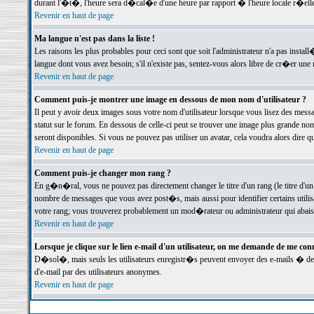
durant l'�t�, l'heure sera d�cal�e d'une heure par rapport � l'heure locale r�elle
Revenir en haut de page
Ma langue n'est pas dans la liste !
Les raisons les plus probables pour ceci sont que soit l'administrateur n'a pas instal
langue dont vous avez besoin; s'il n'existe pas, sentez-vous alors libre de cr�er un
Revenir en haut de page
Comment puis-je montrer une image en dessous de mon nom d'utilisateur ?
Il peut y avoir deux images sous votre nom d'utilisateur lorsque vous lisez des me
statut sur le forum. En dessous de celle-ci peut se trouver une image plus grande n
seront disponibles. Si vous ne pouvez pas utiliser un avatar, cela voudra alors dire
Revenir en haut de page
Comment puis-je changer mon rang ?
En g�n�ral, vous ne pouvez pas directement changer le titre d'un rang (le titre d'un 
nombre de messages que vous avez post�s, mais aussi pour identifier certains utilisa
votre rang; vous trouverez probablement un mod�rateur ou administrateur qui abais
Revenir en haut de page
Lorsque je clique sur le lien e-mail d'un utilisateur, on me demande de me conn
D�sol�, mais seuls les utilisateurs enregistr�s peuvent envoyer des e-mails � des 
d'e-mail par des utilisateurs anonymes.
Revenir en haut de page