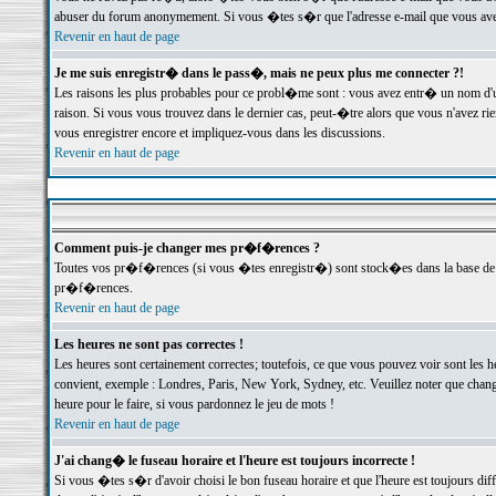
abuser du forum anonymement. Si vous �tes s�r que l'adresse e-mail que vous avez f
Revenir en haut de page
Je me suis enregistr� dans le pass�, mais ne peux plus me connecter ?!
Les raisons les plus probables pour ce probl�me sont : vous avez entr� un nom d'
raison. Si vous vous trouvez dans le dernier cas, peut-�tre alors que vous n'avez ri
vous enregistrer encore et impliquez-vous dans les discussions.
Revenir en haut de page
Comment puis-je changer mes pr�f�rences ?
Toutes vos pr�f�rences (si vous �tes enregistr�) sont stock�es dans la base de d
pr�f�rences.
Revenir en haut de page
Les heures ne sont pas correctes !
Les heures sont certainement correctes; toutefois, ce que vous pouvez voir sont les 
convient, exemple : Londres, Paris, New York, Sydney, etc. Veuillez noter que chang
heure pour le faire, si vous pardonnez le jeu de mots !
Revenir en haut de page
J'ai chang� le fuseau horaire et l'heure est toujours incorrecte !
Si vous �tes s�r d'avoir choisi le bon fuseau horaire et que l'heure est toujours 