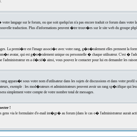
.
l� votre langage sur le forum, ou que soit quelqu'un n'a pas encore traduit ce forum dans votre 
e nouvelle traduction. Plus d'informations peuvent �tre trouv�es sur le site web du groupe phpBB
ssages. La premi�re est l'image associ�e avec votre rang, g�n�ralement elles prennent la form
omm�e avatar, qui est g�n�ralement unique ou personnelle � chaque utilisateur. C'est � l'admin
 que l'administrateur en a d�cid� ainsi, vous pouvez le contacter pour lui en demander les rais
rang appara�t sous votre nom d'utilisateur dans les sujets de discussions et dans votre profil s
teurs, exemple : les mod�rateurs et administrateurs peuvent avoir un rang sp�cifique qui leur 
sera simplement votre compte de votre nombre total de messages.
ecter !
gens via le formulaire d'e-mail int�gr� au forum (dans le cas o� l'administrateur aurait acti