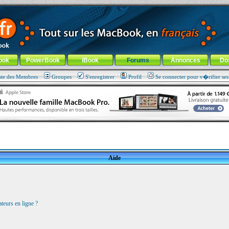
ade !
général
-
Aller au menu de la rubrique
ook
PowerBook
iBook
Forums
Annonces
Do
ste des Membres
Groupes
S'enregistrer
Profil
Se connecter pour v�rifier se
Aide
teurs en ligne ?