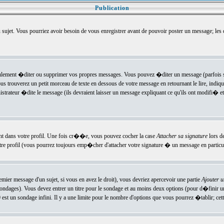
Publication
u sujet. Vous pourriez avoir besoin de vous enregistrer avant de pouvoir poster un message; les
ement �diter ou supprimer vos propres messages. Vous pouvez �diter un message (parfois se
verez un petit morceau de texte en dessous de votre message en retournant le lire, indiquan
ateur �dite le message (ils devraient laisser un message expliquant ce qu'ils ont modifi� et 
nt dans votre profil. Une fois cr��e, vous pouvez cocher la case
Attacher sa signature
lors d
e profil (vous pourrez toujours emp�cher d'attacher votre signature � un message en particuli
ier message d'un sujet, si vous en avez le droit), vous devriez apercevoir une partie
Ajouter 
sondages). Vous devez entrer un titre pour le sondage et au moins deux options (pour d�finir 
t un sondage infini. Il y a une limite pour le nombre d'options que vous pourrez �tablir; cette