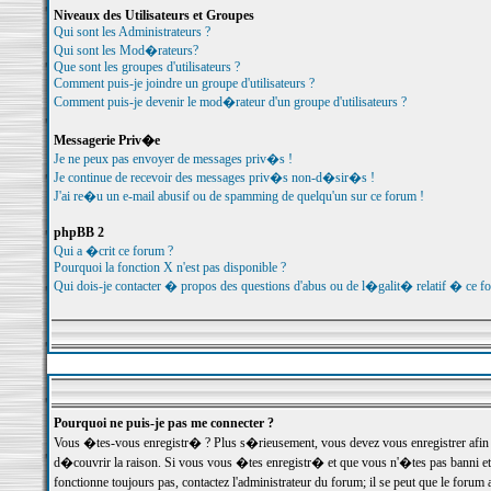
Niveaux des Utilisateurs et Groupes
Qui sont les Administrateurs ?
Qui sont les Mod�rateurs?
Que sont les groupes d'utilisateurs ?
Comment puis-je joindre un groupe d'utilisateurs ?
Comment puis-je devenir le mod�rateur d'un groupe d'utilisateurs ?
Messagerie Priv�e
Je ne peux pas envoyer de messages priv�s !
Je continue de recevoir des messages priv�s non-d�sir�s !
J'ai re�u un e-mail abusif ou de spamming de quelqu'un sur ce forum !
phpBB 2
Qui a �crit ce forum ?
Pourquoi la fonction X n'est pas disponible ?
Qui dois-je contacter � propos des questions d'abus ou de l�galit� relatif � ce f
Pourquoi ne puis-je pas me connecter ?
Vous �tes-vous enregistr� ? Plus s�rieusement, vous devez vous enregistrer afin d
d�couvrir la raison. Si vous vous �tes enregistr� et que vous n'�tes pas banni et
fonctionne toujours pas, contactez l'administrateur du forum; il se peut que le for