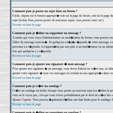
Comment puis-je poster un sujet dans un forum ?
Facile, cliquez sur le bouton appropri� soit sur la page du forum, soit sur la page d
sujet (la liste
Vous pouvez poster de nouveaux sujets, vous pouvez voter, etc.
)
Revenir en haut de page
Comment puis-je �diter ou supprimer un message ?
A moins que vous soyez l'administrateur ou mod�rateur du forum, vous pouvez seul
Editer
du message concern�. Si quelqu'un a d�j� r�pondu � votre message, vous trou
personne n'a r�pondu, il n'appara�tra pas non plus si un mod�rateur ou un administr
fois que quelqu'un y a r�pondu.
Revenir en haut de page
Comment puis-je ajouter une signature � mon message ?
Pour ajouter une signature � un message, vous devez d'abord en cr�er une, en alla
ajouter votre signature � tous vos messages en cochant la case appropri�e dans votr
Revenir en haut de page
Comment puis-je cr�er un sondage ?
Cr�er un sondage est facile; lorsque vous postez un nouveau sujet (ou �ditez le prem
vous ne le voyez pas, c'est que vous n'avez probablement pas le droit de cr�er des 
Ajouter l'option
. Vous pouvez �galement d�finir une date limite pour le sondage; 0 es
Revenir en haut de page
Comment puis-je �diter ou supprimer un sondage ?