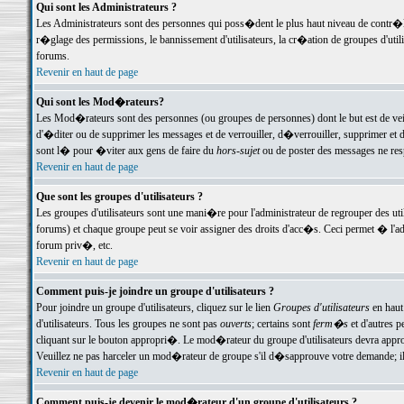
Qui sont les Administrateurs ?
Les Administrateurs sont des personnes qui poss�dent le plus haut niveau de contr�le 
r�glage des permissions, le bannissement d'utilisateurs, la cr�ation de groupes d'uti
forums.
Revenir en haut de page
Qui sont les Mod�rateurs?
Les Mod�rateurs sont des personnes (ou groupes de personnes) dont le but est de veil
d'�diter ou de supprimer les messages et de verrouiller, d�verrouiller, supprimer 
sont l� pour �viter aux gens de faire du
hors-sujet
ou de poster des messages ne res
Revenir en haut de page
Que sont les groupes d'utilisateurs ?
Les groupes d'utilisateurs sont une mani�re pour l'administrateur de regrouper des util
forums) et chaque groupe peut se voir assigner des droits d'acc�s. Ceci permet � 
forum priv�, etc.
Revenir en haut de page
Comment puis-je joindre un groupe d'utilisateurs ?
Pour joindre un groupe d'utilisateurs, cliquez sur le lien
Groupes d'utilisateurs
en haut
d'utilisateurs. Tous les groupes ne sont pas
ouverts
; certains sont
ferm�s
et d'autres p
cliquant sur le bouton appropri�. Le mod�rateur du groupe d'utilisateurs devra appro
Veuillez ne pas harceler un mod�rateur de groupe s'il d�sapprouve votre demande; il 
Revenir en haut de page
Comment puis-je devenir le mod�rateur d'un groupe d'utilisateurs ?