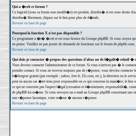
Qui a �crit ce forum ?
Ce logiciel (sous sa forme non modifi�e) est produit, distribu� et est sous droits d'a
distribu� librement; cliquez sur le lien pour plus de d�tails.
Revenir en haut de page
Pourquoi la fonction X n'est pas disponible ?
Ce programme a �t� �crit et est sous licence du Groupe phpBB. Si vous croyez qu'un
en pense. Veuillez ne pas poster de demande de fonctions sur le forum de phpbb.com; 
Revenir en haut de page
Qui dois-je contacter � propos des questions d'abus ou de l�galit� relatif � 
Vous devriez contacter l'administrateur de ce forum. Si vous n'arrivez pas � le conta
prendre contact. Si vous ne recevez toujours pas de r�ponse, vous devriez contacter 
h�bergeur gratuit (par exemple : yahoo, free.fr, f2s.com, etc.), la direction ou le se
peut en aucun cas �tre tenu pour responsable en ce qui concerne la mani�re, le lieu ou 
ce qui ne concerne pas l'aspect l�gal (cessation et d�sistement, responsabilit�, comm
de phpBB lui-m�me. Si vous envoyez un e-mail au Groupe phpBB concernant une utili
une r�ponse laconique, voire m�me � aucune r�ponse.
Revenir en haut de page