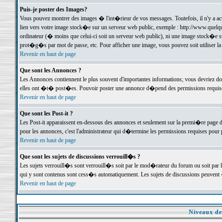
Puis-je poster des Images?
Vous pouvez montrer des images � l'int�rieur de vos messages. Toutefois, il n'y a 
lien vers votre image stock�e sur un serveur web public, exemple : http://www.quelq
ordinateur (� moins que celui-ci soit un serveur web public), ni une image stock�e su
prot�g�s par mot de passe, etc. Pour afficher une image, vous pouvez soit utiliser 
Revenir en haut de page
Que sont les Annonces ?
Les Annonces contiennent le plus souvent d'importantes informations; vous devriez d
elles ont �t� post�es. Pouvoir poster une annonce d�pend des permissions requises;
Revenir en haut de page
Que sont les Post-it ?
Les Post-it apparaissent en-dessous des annonces et seulement sur la premi�re page 
pour les annonces, c'est l'administrateur qui d�termine les permissions requises pour 
Revenir en haut de page
Que sont les sujets de discussions verrouill�s ?
Les sujets verrouill�s sont verrouill�s soit par le mod�rateur du forum ou soit par 
qui y sont contenus sont cess�s automatiquement. Les sujets de discussions peuvent 
Revenir en haut de page
Niveaux de