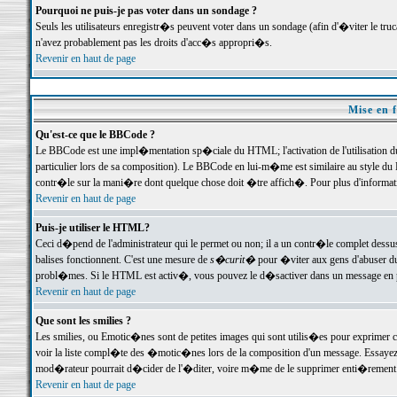
Pourquoi ne puis-je pas voter dans un sondage ?
Seuls les utilisateurs enregistr�s peuvent voter dans un sondage (afin d'�viter le tr
n'avez probablement pas les droits d'acc�s appropri�s.
Revenir en haut de page
Mise en f
Qu'est-ce que le BBCode ?
Le BBCode est une impl�mentation sp�ciale du HTML; l'activation de l'utilisation 
particulier lors de sa composition). Le BBCode en lui-m�me est similaire au style du H
contr�le sur la mani�re dont quelque chose doit �tre affich�. Pour plus d'information
Revenir en haut de page
Puis-je utiliser le HTML?
Ceci d�pend de l'administrateur qui le permet ou non; il a un contr�le complet dessu
balises fonctionnent. C'est une mesure de
s�curit�
pour �viter aux gens d'abuser du 
probl�mes. Si le HTML est activ�, vous pouvez le d�sactiver dans un message en par
Revenir en haut de page
Que sont les smilies ?
Les smilies, ou Emotic�nes sont de petites images qui sont utilis�es pour exprimer certa
voir la liste compl�te des �motic�nes lors de la composition d'un message. Essayez de 
mod�rateur pourrait d�cider de l'�diter, voire m�me de le supprimer enti�rement
Revenir en haut de page