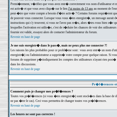
Premi�rement, v�rifiez que vous avez entr� correctement vos nom d'utilisateur et mo
est activ� et que vous avez cliqu� sur le lien
J'ai moins de 13 ans
au moment de l'enre
peut-�tre que votre compte a besoin d'�tre activ� ? Certains forums requi�rent que 
de pouvoir vous connecter. Lorsque vous vous �tes enregistr�, un message aurait d� v
instructions qui s'y trouvent; si vous ne l'avez pas re�u, alors �tes-vous bien s�r que
lesquelles l'activation est utilis�e, c'est de r�duire les chances de voir des utilis
fournie est valide, essayez alors de contacter l'administrateur du forum.
Revenir en haut de page
Je me suis enregistr� dans le pass�, mais ne peux plus me connecter ?!
Les raisons les plus probables pour ce probl�me sont : vous avez entr� un nom d'ut
enregistr�) ou l'administrateur a supprim� votre compte pour quelque raison. Si vous 
forums de supprimer p�riodiquement les comptes des utilisateurs n'ayant rien post� a
dans les discussions.
Revenir en haut de page
Pr�f�rences et
Comment puis-je changer mes pr�f�rences ?
Toutes vos pr�f�rences (si vous �tes enregistr�) sont stock�es dans la base de don
ne pas �tre le cas). Ceci vous permettra de changer toutes vos pr�f�rences.
Revenir en haut de page
Les heures ne sont pas correctes !