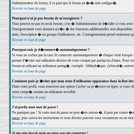
l'administrateur du forum; il se peut que le forum ait �t� mal configur�.
Revenir en haut de page
Pourquoi n'ai-je pas besoin de m'enregistrer ?
Vous pouvez ne pas en avoir besoin; c'est � l'administrateur de d�cider si vous avez 
l'enregistrement vous donnera acc�s � des fonctions additionnelles non-disponibles p
amis, l'inscription � un groupe d'utilisateurs, etc. L'enregistrement prend seulement q
Revenir en haut de page
Pourquoi suis-je d�connect� automatiquement ?
Si vous ne cochez pas la case
Se connecter automatiquement � chaque visite
lorsque 
permet d'�viter une utilisation abusive de votre compte par quelqu'un d'autre. Pour 
forum en utilisant un ordinateur partag�, exemple : biblioth�que, cybercaf�, univers
Revenir en haut de page
Comment puis-je �viter que mon nom d'utilisateur apparaisse dans la liste des u
Dans votre profil, vous trouverez une option
Cacher sa pr�sence en ligne
; si vous c
serez compt� comme un utilisateur invisible.
Revenir en haut de page
J'ai perdu mon mot de passe !
Ne paniquez pas ! Si votre mot de passe ne peut �tre retrouv�, il peut par contre �tre
passe
, puis suivez les instructions et vous devriez pouvoir vous reconnecter en un rien
Revenir en haut de page
Je me suis inscrit mais ne peux pas me connecter !