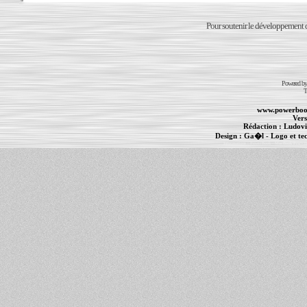
Pour soutenir le développement du
Powered b
T
www.powerboo
Vers
Rédaction :
Ludovi
Design :
Ga�l
- Logo et te
Informations :
PowerBook
-
MacBook Pro
-
i