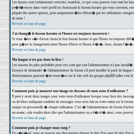
Les heures sont certainement correctes; toutefois, ce que vous pouvez voir sont les he
pr�f�rences dans votre profil en choisissant le fuseau horaire qui vous convient, exe
plupart des autres options, peut uniquement �tre effectu� par les utilisateurs enregis
de mots !
Revenir en haut de page
J'ai chang� le fuseau horaire et l'heure est toujours incorrecte !
Si vous �tes s�r d'avoir choisi le bon fuseau horaire et que l'heure est toujours d
pour g�rer le changement entre l'heure d'hiver et l'heure d'�t�; donc, durant l'�t�,
Revenir en haut de page
Ma langue n'est pas dans la liste !
Les raisons les plus probables pour ceci sont que soit l'administrateur n'a pas install�
Essayez de demander � l'administrateur du forum s'il peut installer le pack de langue d
d'informations peuvent �tre trouv�es sur le site web du groupe phpBB (allez voir le l
Revenir en haut de page
Comment puis-je montrer une image en dessous de mon nom d'utilisateur ?
Il peut y avoir deux images sous votre nom d'utilisateur lorsque vous lisez des mess
ou de blocs indiquant combien de messages vous avez fait ou votre statut sur le for
unique ou personnelle � chaque utilisateur. C'est � l'administrateur du forum d'activer
un avatar, cela voudra alors dire que l'administrateur en a d�cid� ainsi, vous pouvez
Revenir en haut de page
Comment puis-je changer mon rang ?
En g�n�ral, vous ne pouvez pas directement changer le titre d'un rang (le titre d'un ra