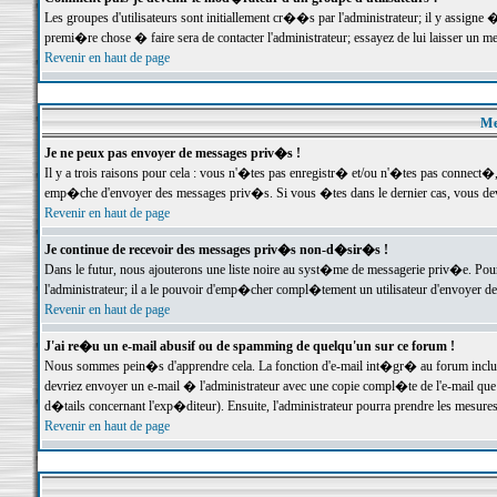
Les groupes d'utilisateurs sont initiallement cr��s par l'administrateur; il y assign
premi�re chose � faire sera de contacter l'administrateur; essayez de lui laisser un 
Revenir en haut de page
Me
Je ne peux pas envoyer de messages priv�s !
Il y a trois raisons pour cela : vous n'�tes pas enregistr� et/ou n'�tes pas connect�
emp�che d'envoyer des messages priv�s. Si vous �tes dans le dernier cas, vous devr
Revenir en haut de page
Je continue de recevoir des messages priv�s non-d�sir�s !
Dans le futur, nous ajouterons une liste noire au syst�me de messagerie priv�e. P
l'administrateur; il a le pouvoir d'emp�cher compl�tement un utilisateur d'envoyer 
Revenir en haut de page
J'ai re�u un e-mail abusif ou de spamming de quelqu'un sur ce forum !
Nous sommes pein�s d'apprendre cela. La fonction d'e-mail int�gr� au forum inclut d
devriez envoyer un e-mail � l'administrateur avec une copie compl�te de l'e-mail que v
d�tails concernant l'exp�diteur). Ensuite, l'administrateur pourra prendre les mesure
Revenir en haut de page