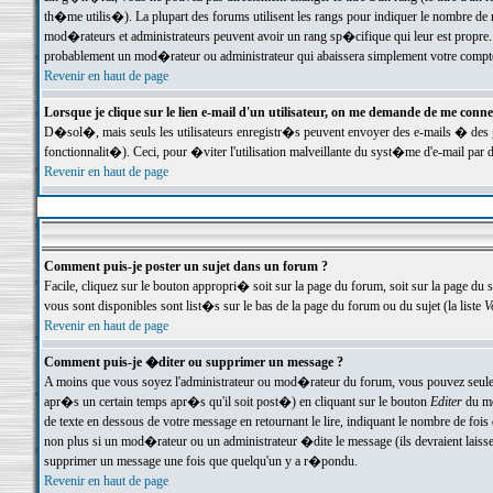
th�me utilis�). La plupart des forums utilisent les rangs pour indiquer le nombre de m
mod�rateurs et administrateurs peuvent avoir un rang sp�cifique qui leur est propre. 
probablement un mod�rateur ou administrateur qui abaissera simplement votre compte
Revenir en haut de page
Lorsque je clique sur le lien e-mail d'un utilisateur, on me demande de me conne
D�sol�, mais seuls les utilisateurs enregistr�s peuvent envoyer des e-mails � des ge
fonctionnalit�). Ceci, pour �viter l'utilisation malveillante du syst�me d'e-mail par 
Revenir en haut de page
Comment puis-je poster un sujet dans un forum ?
Facile, cliquez sur le bouton appropri� soit sur la page du forum, soit sur la page du 
vous sont disponibles sont list�s sur le bas de la page du forum ou du sujet (la liste
V
Revenir en haut de page
Comment puis-je �diter ou supprimer un message ?
A moins que vous soyez l'administrateur ou mod�rateur du forum, vous pouvez seul
apr�s un certain temps apr�s qu'il soit post�) en cliquant sur le bouton
Editer
du me
de texte en dessous de votre message en retournant le lire, indiquant le nombre de fo
non plus si un mod�rateur ou un administrateur �dite le message (ils devraient laisser
supprimer un message une fois que quelqu'un y a r�pondu.
Revenir en haut de page