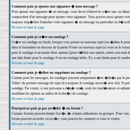
Comment puis-je ajouter une signature � mon message ?
Pour ajouter une signature � un message, vous devez d'abord en cr�er une, en allant
composition d'un message pour ajouter votre signature. Vous pouvez aussi ajouter vot
toujours emp�cher d'attacher votre signature � un message en particulier en d�cochan
Revenir en haut de page
Comment puis-je cr�er un sondage ?
Cr�er un sondage est facile; lorsque vous postez un nouveau sujet (ou �ditez le premie
dans le formulaire en dessous de la partie
Poster un nouveau sujet
(si vous ne le voyez
pour le sondage et au moins deux options (pour d�finir une option, entrez son nom d
une date limite pour le sondage; 0 est un sondage infini. Il y a une limite pour le nomb
Revenir en haut de page
Comment puis-je �diter ou supprimer un sondage ?
Comme pour les messages, les sondages peuvent uniquement �tre �dit�s par le poste
'Editer' du premier message du sujet (il a toujours le sondage associ� avec lui). Si 
sondage. Par contre, si une personne a d�j� vot�, seuls les mod�rateurs et administ
modifiant les options au milieu de la dur�e du sondage.
Revenir en haut de page
Pourquoi ne puis-je pas acc�der � un forum ?
Certains forums peuvent limiter l'acc�s � certains utilisateurs ou groupes. Pour voir, 
forum peuvent accorder cet acc�s; vous pouvez les contacter si vous le voulez.
Revenir en haut de page