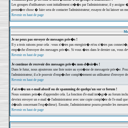
Les groupes d'utilisateurs sont initiallement cr��s par l'administrateur; il y assign
premi�re chose � faire sera de contacter l'administrateur; essayez de lui laisser un 
Revenir en haut de page
Me
Je ne peux pas envoyer de messages priv�s !
Il y a trois raisons pour cela : vous n'�tes pas enregistr� et/ou n'�tes pas connect�
emp�che d'envoyer des messages priv�s. Si vous �tes dans le dernier cas, vous devr
Revenir en haut de page
Je continue de recevoir des messages priv�s non-d�sir�s !
Dans le futur, nous ajouterons une liste noire au syst�me de messagerie priv�e. P
l'administrateur; il a le pouvoir d'emp�cher compl�tement un utilisateur d'envoyer 
Revenir en haut de page
J'ai re�u un e-mail abusif ou de spamming de quelqu'un sur ce forum !
Nous sommes pein�s d'apprendre cela. La fonction d'e-mail int�gr� au forum inclut d
devriez envoyer un e-mail � l'administrateur avec une copie compl�te de l'e-mail que v
d�tails concernant l'exp�diteur). Ensuite, l'administrateur pourra prendre les mesure
Revenir en haut de page