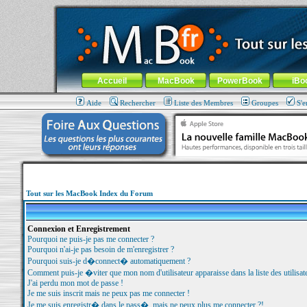
MacBook-fr.com : 100% Apple... 100% nomade !
Aller au contenu
-
Aller au menu général
-
Aller au menu de la
Menu général
Accueil
MacBook
PowerBook
iBo
Aide
Rechercher
Liste des Membres
Groupes
S'e
Tout sur les MacBook Index du Forum
Connexion et Enregistrement
Pourquoi ne puis-je pas me connecter ?
Pourquoi n'ai-je pas besoin de m'enregistrer ?
Pourquoi suis-je d�connect� automatiquement ?
Comment puis-je �viter que mon nom d'utilisateur apparaisse dans la liste des utilisate
J'ai perdu mon mot de passe !
Je me suis inscrit mais ne peux pas me connecter !
Je me suis enregistr� dans le pass�, mais ne peux plus me connecter ?!