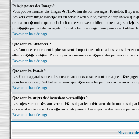
Puis-je poster des Images?
Vous pouvez montrer des images � l'int�rieur de vos messages. Toutefois, il n'y a 
lien vers votre image stock�e sur un serveur web public, exemple : http://www.quelq
ordinateur (� moins que celui-ci soit un serveur web public), ni une image stock�e su
prot�g�s par mot de passe, etc. Pour afficher une image, vous pouvez soit utiliser 
Revenir en haut de page
Que sont les Annonces ?
Les Annonces contiennent le plus souvent d'importantes informations; vous devriez d
elles ont �t� post�es. Pouvoir poster une annonce d�pend des permissions requises;
Revenir en haut de page
Que sont les Post-it ?
Les Post-it apparaissent en-dessous des annonces et seulement sur la premi�re page 
pour les annonces, c'est l'administrateur qui d�termine les permissions requises pour 
Revenir en haut de page
Que sont les sujets de discussions verrouill�s ?
Les sujets verrouill�s sont verrouill�s soit par le mod�rateur du forum ou soit par 
qui y sont contenus sont cess�s automatiquement. Les sujets de discussions peuvent 
Revenir en haut de page
Niveaux de