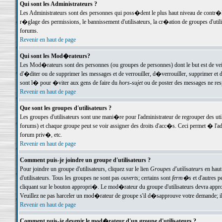
Qui sont les Administrateurs ?
Les Administrateurs sont des personnes qui poss�dent le plus haut niveau de contr�le 
r�glage des permissions, le bannissement d'utilisateurs, la cr�ation de groupes d'uti
forums.
Revenir en haut de page
Qui sont les Mod�rateurs?
Les Mod�rateurs sont des personnes (ou groupes de personnes) dont le but est de veil
d'�diter ou de supprimer les messages et de verrouiller, d�verrouiller, supprimer 
sont l� pour �viter aux gens de faire du
hors-sujet
ou de poster des messages ne res
Revenir en haut de page
Que sont les groupes d'utilisateurs ?
Les groupes d'utilisateurs sont une mani�re pour l'administrateur de regrouper des util
forums) et chaque groupe peut se voir assigner des droits d'acc�s. Ceci permet � 
forum priv�, etc.
Revenir en haut de page
Comment puis-je joindre un groupe d'utilisateurs ?
Pour joindre un groupe d'utilisateurs, cliquez sur le lien
Groupes d'utilisateurs
en haut
d'utilisateurs. Tous les groupes ne sont pas
ouverts
; certains sont
ferm�s
et d'autres p
cliquant sur le bouton appropri�. Le mod�rateur du groupe d'utilisateurs devra appro
Veuillez ne pas harceler un mod�rateur de groupe s'il d�sapprouve votre demande; il 
Revenir en haut de page
Comment puis-je devenir le mod�rateur d'un groupe d'utilisateurs ?