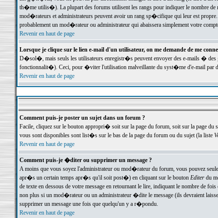
th�me utilis�). La plupart des forums utilisent les rangs pour indiquer le nombre de m
mod�rateurs et administrateurs peuvent avoir un rang sp�cifique qui leur est propre. 
probablement un mod�rateur ou administrateur qui abaissera simplement votre compte
Revenir en haut de page
Lorsque je clique sur le lien e-mail d'un utilisateur, on me demande de me conne
D�sol�, mais seuls les utilisateurs enregistr�s peuvent envoyer des e-mails � des ge
fonctionnalit�). Ceci, pour �viter l'utilisation malveillante du syst�me d'e-mail par 
Revenir en haut de page
Comment puis-je poster un sujet dans un forum ?
Facile, cliquez sur le bouton appropri� soit sur la page du forum, soit sur la page du 
vous sont disponibles sont list�s sur le bas de la page du forum ou du sujet (la liste
V
Revenir en haut de page
Comment puis-je �diter ou supprimer un message ?
A moins que vous soyez l'administrateur ou mod�rateur du forum, vous pouvez seul
apr�s un certain temps apr�s qu'il soit post�) en cliquant sur le bouton
Editer
du me
de texte en dessous de votre message en retournant le lire, indiquant le nombre de fo
non plus si un mod�rateur ou un administrateur �dite le message (ils devraient laisser
supprimer un message une fois que quelqu'un y a r�pondu.
Revenir en haut de page