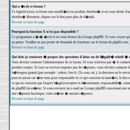
Qui a �crit ce forum ?
Ce logiciel (sous sa forme non modifi�e) est produit, distribu� et est sous droits d'a
distribu� librement; cliquez sur le lien pour plus de d�tails.
Revenir en haut de page
Pourquoi la fonction X n'est pas disponible ?
Ce programme a �t� �crit et est sous licence du Groupe phpBB. Si vous croyez qu'un
en pense. Veuillez ne pas poster de demande de fonctions sur le forum de phpbb.com; 
Revenir en haut de page
Qui dois-je contacter � propos des questions d'abus ou de l�galit� relatif � 
Vous devriez contacter l'administrateur de ce forum. Si vous n'arrivez pas � le conta
prendre contact. Si vous ne recevez toujours pas de r�ponse, vous devriez contacter 
h�bergeur gratuit (par exemple : yahoo, free.fr, f2s.com, etc.), la direction ou le se
peut en aucun cas �tre tenu pour responsable en ce qui concerne la mani�re, le lieu ou 
ce qui ne concerne pas l'aspect l�gal (cessation et d�sistement, responsabilit�, comm
de phpBB lui-m�me. Si vous envoyez un e-mail au Groupe phpBB concernant une utili
une r�ponse laconique, voire m�me � aucune r�ponse.
Revenir en haut de page