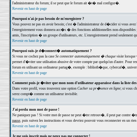
l'administrateur du forum; il se peut que le forum ait �t� mal configur�.
Revenir en haut de page
Pourquoi n'ai-je pas besoin de m'enregistrer ?
Vous pouvez ne pas en avoir besoin; c'est � l'administrateur de d�cider si vous avez 
l'enregistrement vous donnera acc�s � des fonctions additionnelles non-disponibles p
amis, l'inscription � un groupe d'utilisateurs, etc. L'enregistrement prend seulement q
Revenir en haut de page
Pourquoi suis-je d�connect� automatiquement ?
Si vous ne cochez pas la case
Se connecter automatiquement � chaque visite
lorsque 
permet d'�viter une utilisation abusive de votre compte par quelqu'un d'autre. Pour 
forum en utilisant un ordinateur partag�, exemple : biblioth�que, cybercaf�, univers
Revenir en haut de page
Comment puis-je �viter que mon nom d'utilisateur apparaisse dans la liste des u
Dans votre profil, vous trouverez une option
Cacher sa pr�sence en ligne
; si vous c
serez compt� comme un utilisateur invisible.
Revenir en haut de page
J'ai perdu mon mot de passe !
Ne paniquez pas ! Si votre mot de passe ne peut �tre retrouv�, il peut par contre �tre
passe
, puis suivez les instructions et vous devriez pouvoir vous reconnecter en un rien
Revenir en haut de page
Je me suis inscrit mais ne peux pas me connecter !