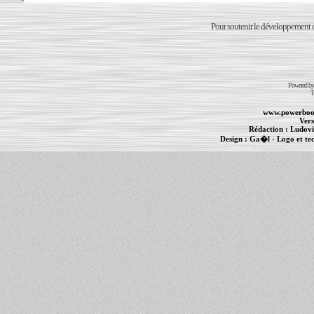
Pour soutenir le développement du
Powered b
T
www.powerboo
Vers
Rédaction :
Ludovi
Design :
Ga�l
- Logo et te
Informations :
PowerBook
-
MacBook Pro
-
i