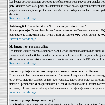
Les heures sont certainement correctes; toutefois, ce que vous pouvez voir sont les he
pr�f�rences dans votre profil en choisissant le fuseau horaire qui vous convient, exe
plupart des autres options, peut uniquement �tre effectu� par les utilisateurs enregis
de mots !
Revenir en haut de page
J'ai chang� le fuseau horaire et l'heure est toujours incorrecte !
Si vous �tes s�r d'avoir choisi le bon fuseau horaire et que l'heure est toujours d
pour g�rer le changement entre l'heure d'hiver et l'heure d'�t�; donc, durant l'�t�,
Revenir en haut de page
Ma langue n'est pas dans la liste !
Les raisons les plus probables pour ceci sont que soit l'administrateur n'a pas install�
Essayez de demander � l'administrateur du forum s'il peut installer le pack de langue d
d'informations peuvent �tre trouv�es sur le site web du groupe phpBB (allez voir le l
Revenir en haut de page
Comment puis-je montrer une image en dessous de mon nom d'utilisateur ?
Il peut y avoir deux images sous votre nom d'utilisateur lorsque vous lisez des mess
ou de blocs indiquant combien de messages vous avez fait ou votre statut sur le for
unique ou personnelle � chaque utilisateur. C'est � l'administrateur du forum d'activer
un avatar, cela voudra alors dire que l'administrateur en a d�cid� ainsi, vous pouvez
Revenir en haut de page
Comment puis-je changer mon rang ?
En g�n�ral, vous ne pouvez pas directement changer le titre d'un rang (le titre d'un ra