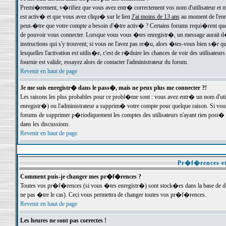
Premi�rement, v�rifiez que vous avez entr� correctement vos nom d'utilisateur et mo
est activ� et que vous avez cliqu� sur le lien
J'ai moins de 13 ans
au moment de l'enre
peut-�tre que votre compte a besoin d'�tre activ� ? Certains forums requi�rent que 
de pouvoir vous connecter. Lorsque vous vous �tes enregistr�, un message aurait d� v
instructions qui s'y trouvent; si vous ne l'avez pas re�u, alors �tes-vous bien s�r que
lesquelles l'activation est utilis�e, c'est de r�duire les chances de voir des utilis
fournie est valide, essayez alors de contacter l'administrateur du forum.
Revenir en haut de page
Je me suis enregistr� dans le pass�, mais ne peux plus me connecter ?!
Les raisons les plus probables pour ce probl�me sont : vous avez entr� un nom d'ut
enregistr�) ou l'administrateur a supprim� votre compte pour quelque raison. Si vous 
forums de supprimer p�riodiquement les comptes des utilisateurs n'ayant rien post� a
dans les discussions.
Revenir en haut de page
Pr�f�rences et
Comment puis-je changer mes pr�f�rences ?
Toutes vos pr�f�rences (si vous �tes enregistr�) sont stock�es dans la base de don
ne pas �tre le cas). Ceci vous permettra de changer toutes vos pr�f�rences.
Revenir en haut de page
Les heures ne sont pas correctes !