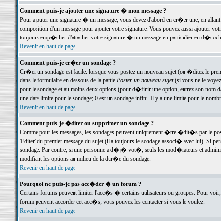
Comment puis-je ajouter une signature � mon message ?
Pour ajouter une signature � un message, vous devez d'abord en cr�er une, en allant
composition d'un message pour ajouter votre signature. Vous pouvez aussi ajouter vot
toujours emp�cher d'attacher votre signature � un message en particulier en d�cochan
Revenir en haut de page
Comment puis-je cr�er un sondage ?
Cr�er un sondage est facile; lorsque vous postez un nouveau sujet (ou �ditez le premie
dans le formulaire en dessous de la partie
Poster un nouveau sujet
(si vous ne le voyez
pour le sondage et au moins deux options (pour d�finir une option, entrez son nom d
une date limite pour le sondage; 0 est un sondage infini. Il y a une limite pour le nomb
Revenir en haut de page
Comment puis-je �diter ou supprimer un sondage ?
Comme pour les messages, les sondages peuvent uniquement �tre �dit�s par le poste
'Editer' du premier message du sujet (il a toujours le sondage associ� avec lui). Si 
sondage. Par contre, si une personne a d�j� vot�, seuls les mod�rateurs et administ
modifiant les options au milieu de la dur�e du sondage.
Revenir en haut de page
Pourquoi ne puis-je pas acc�der � un forum ?
Certains forums peuvent limiter l'acc�s � certains utilisateurs ou groupes. Pour voir, 
forum peuvent accorder cet acc�s; vous pouvez les contacter si vous le voulez.
Revenir en haut de page