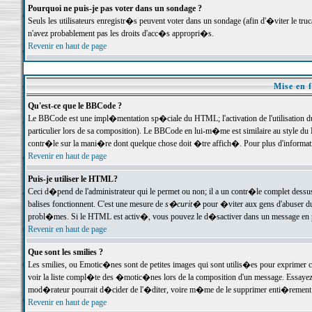
Pourquoi ne puis-je pas voter dans un sondage ?
Seuls les utilisateurs enregistr�s peuvent voter dans un sondage (afin d'�viter le tr
n'avez probablement pas les droits d'acc�s appropri�s.
Revenir en haut de page
Mise en f
Qu'est-ce que le BBCode ?
Le BBCode est une impl�mentation sp�ciale du HTML; l'activation de l'utilisation 
particulier lors de sa composition). Le BBCode en lui-m�me est similaire au style du H
contr�le sur la mani�re dont quelque chose doit �tre affich�. Pour plus d'information
Revenir en haut de page
Puis-je utiliser le HTML?
Ceci d�pend de l'administrateur qui le permet ou non; il a un contr�le complet dessu
balises fonctionnent. C'est une mesure de
s�curit�
pour �viter aux gens d'abuser du 
probl�mes. Si le HTML est activ�, vous pouvez le d�sactiver dans un message en par
Revenir en haut de page
Que sont les smilies ?
Les smilies, ou Emotic�nes sont de petites images qui sont utilis�es pour exprimer certa
voir la liste compl�te des �motic�nes lors de la composition d'un message. Essayez de 
mod�rateur pourrait d�cider de l'�diter, voire m�me de le supprimer enti�rement
Revenir en haut de page