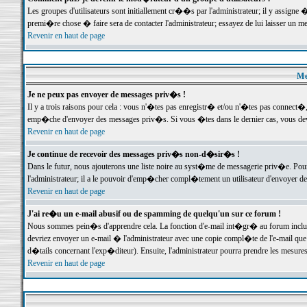
Les groupes d'utilisateurs sont initiallement cr��s par l'administrateur; il y assign
premi�re chose � faire sera de contacter l'administrateur; essayez de lui laisser un 
Revenir en haut de page
Me
Je ne peux pas envoyer de messages priv�s !
Il y a trois raisons pour cela : vous n'�tes pas enregistr� et/ou n'�tes pas connect�
emp�che d'envoyer des messages priv�s. Si vous �tes dans le dernier cas, vous devr
Revenir en haut de page
Je continue de recevoir des messages priv�s non-d�sir�s !
Dans le futur, nous ajouterons une liste noire au syst�me de messagerie priv�e. P
l'administrateur; il a le pouvoir d'emp�cher compl�tement un utilisateur d'envoyer 
Revenir en haut de page
J'ai re�u un e-mail abusif ou de spamming de quelqu'un sur ce forum !
Nous sommes pein�s d'apprendre cela. La fonction d'e-mail int�gr� au forum inclut d
devriez envoyer un e-mail � l'administrateur avec une copie compl�te de l'e-mail que v
d�tails concernant l'exp�diteur). Ensuite, l'administrateur pourra prendre les mesure
Revenir en haut de page