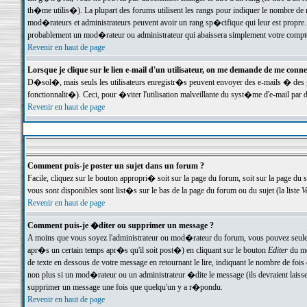
th�me utilis�). La plupart des forums utilisent les rangs pour indiquer le nombre de m
mod�rateurs et administrateurs peuvent avoir un rang sp�cifique qui leur est propre. 
probablement un mod�rateur ou administrateur qui abaissera simplement votre compte
Revenir en haut de page
Lorsque je clique sur le lien e-mail d'un utilisateur, on me demande de me conne
D�sol�, mais seuls les utilisateurs enregistr�s peuvent envoyer des e-mails � des ge
fonctionnalit�). Ceci, pour �viter l'utilisation malveillante du syst�me d'e-mail par 
Revenir en haut de page
Comment puis-je poster un sujet dans un forum ?
Facile, cliquez sur le bouton appropri� soit sur la page du forum, soit sur la page du 
vous sont disponibles sont list�s sur le bas de la page du forum ou du sujet (la liste
V
Revenir en haut de page
Comment puis-je �diter ou supprimer un message ?
A moins que vous soyez l'administrateur ou mod�rateur du forum, vous pouvez seul
apr�s un certain temps apr�s qu'il soit post�) en cliquant sur le bouton
Editer
du me
de texte en dessous de votre message en retournant le lire, indiquant le nombre de fo
non plus si un mod�rateur ou un administrateur �dite le message (ils devraient laisser
supprimer un message une fois que quelqu'un y a r�pondu.
Revenir en haut de page