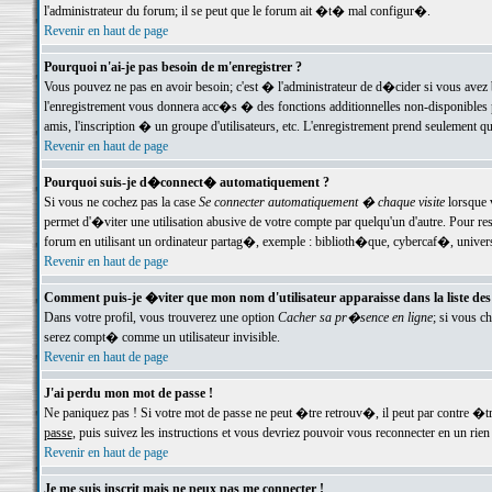
l'administrateur du forum; il se peut que le forum ait �t� mal configur�.
Revenir en haut de page
Pourquoi n'ai-je pas besoin de m'enregistrer ?
Vous pouvez ne pas en avoir besoin; c'est � l'administrateur de d�cider si vous avez 
l'enregistrement vous donnera acc�s � des fonctions additionnelles non-disponibles p
amis, l'inscription � un groupe d'utilisateurs, etc. L'enregistrement prend seulement q
Revenir en haut de page
Pourquoi suis-je d�connect� automatiquement ?
Si vous ne cochez pas la case
Se connecter automatiquement � chaque visite
lorsque 
permet d'�viter une utilisation abusive de votre compte par quelqu'un d'autre. Pour 
forum en utilisant un ordinateur partag�, exemple : biblioth�que, cybercaf�, univers
Revenir en haut de page
Comment puis-je �viter que mon nom d'utilisateur apparaisse dans la liste des u
Dans votre profil, vous trouverez une option
Cacher sa pr�sence en ligne
; si vous c
serez compt� comme un utilisateur invisible.
Revenir en haut de page
J'ai perdu mon mot de passe !
Ne paniquez pas ! Si votre mot de passe ne peut �tre retrouv�, il peut par contre �tre
passe
, puis suivez les instructions et vous devriez pouvoir vous reconnecter en un rien
Revenir en haut de page
Je me suis inscrit mais ne peux pas me connecter !