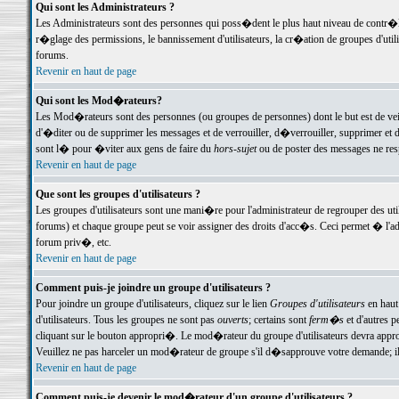
Qui sont les Administrateurs ?
Les Administrateurs sont des personnes qui poss�dent le plus haut niveau de contr�le 
r�glage des permissions, le bannissement d'utilisateurs, la cr�ation de groupes d'uti
forums.
Revenir en haut de page
Qui sont les Mod�rateurs?
Les Mod�rateurs sont des personnes (ou groupes de personnes) dont le but est de veil
d'�diter ou de supprimer les messages et de verrouiller, d�verrouiller, supprimer 
sont l� pour �viter aux gens de faire du
hors-sujet
ou de poster des messages ne res
Revenir en haut de page
Que sont les groupes d'utilisateurs ?
Les groupes d'utilisateurs sont une mani�re pour l'administrateur de regrouper des util
forums) et chaque groupe peut se voir assigner des droits d'acc�s. Ceci permet � 
forum priv�, etc.
Revenir en haut de page
Comment puis-je joindre un groupe d'utilisateurs ?
Pour joindre un groupe d'utilisateurs, cliquez sur le lien
Groupes d'utilisateurs
en haut
d'utilisateurs. Tous les groupes ne sont pas
ouverts
; certains sont
ferm�s
et d'autres p
cliquant sur le bouton appropri�. Le mod�rateur du groupe d'utilisateurs devra appro
Veuillez ne pas harceler un mod�rateur de groupe s'il d�sapprouve votre demande; il 
Revenir en haut de page
Comment puis-je devenir le mod�rateur d'un groupe d'utilisateurs ?