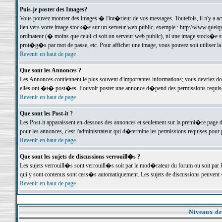
Puis-je poster des Images?
Vous pouvez montrer des images � l'int�rieur de vos messages. Toutefois, il n'y a 
lien vers votre image stock�e sur un serveur web public, exemple : http://www.quelq
ordinateur (� moins que celui-ci soit un serveur web public), ni une image stock�e su
prot�g�s par mot de passe, etc. Pour afficher une image, vous pouvez soit utiliser 
Revenir en haut de page
Que sont les Annonces ?
Les Annonces contiennent le plus souvent d'importantes informations; vous devriez d
elles ont �t� post�es. Pouvoir poster une annonce d�pend des permissions requises;
Revenir en haut de page
Que sont les Post-it ?
Les Post-it apparaissent en-dessous des annonces et seulement sur la premi�re page 
pour les annonces, c'est l'administrateur qui d�termine les permissions requises pour 
Revenir en haut de page
Que sont les sujets de discussions verrouill�s ?
Les sujets verrouill�s sont verrouill�s soit par le mod�rateur du forum ou soit par 
qui y sont contenus sont cess�s automatiquement. Les sujets de discussions peuvent 
Revenir en haut de page
Niveaux de