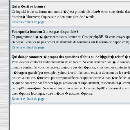
Qui a �crit ce forum ?
Ce logiciel (sous sa forme non modifi�e) est produit, distribu� et est sous droits d'a
distribu� librement; cliquez sur le lien pour plus de d�tails.
Revenir en haut de page
Pourquoi la fonction X n'est pas disponible ?
Ce programme a �t� �crit et est sous licence du Groupe phpBB. Si vous croyez qu'un
en pense. Veuillez ne pas poster de demande de fonctions sur le forum de phpbb.com; 
Revenir en haut de page
Qui dois-je contacter � propos des questions d'abus ou de l�galit� relatif � 
Vous devriez contacter l'administrateur de ce forum. Si vous n'arrivez pas � le conta
prendre contact. Si vous ne recevez toujours pas de r�ponse, vous devriez contacter 
h�bergeur gratuit (par exemple : yahoo, free.fr, f2s.com, etc.), la direction ou le se
peut en aucun cas �tre tenu pour responsable en ce qui concerne la mani�re, le lieu ou 
ce qui ne concerne pas l'aspect l�gal (cessation et d�sistement, responsabilit�, comm
de phpBB lui-m�me. Si vous envoyez un e-mail au Groupe phpBB concernant une utili
une r�ponse laconique, voire m�me � aucune r�ponse.
Revenir en haut de page