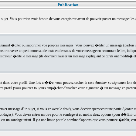
Publication
u sujet. Vous pourriez avoir besoin de vous enregistrer avant de pouvoir poster un message; les
ement �diter ou supprimer vos propres messages. Vous pouvez �diter un message (parfois se
verez un petit morceau de texte en dessous de votre message en retournant le lire, indiquan
ateur �dite le message (ils devraient laisser un message expliquant ce qu'ils ont modifi� et 
nt dans votre profil. Une fois cr��e, vous pouvez cocher la case
Attacher sa signature
lors d
e profil (vous pourrez toujours emp�cher d'attacher votre signature � un message en particuli
ier message d'un sujet, si vous en avez le droit), vous devriez apercevoir une partie
Ajouter 
sondages). Vous devez entrer un titre pour le sondage et au moins deux options (pour d�finir 
t un sondage infini. Il y a une limite pour le nombre d'options que vous pourrez �tablir; cette