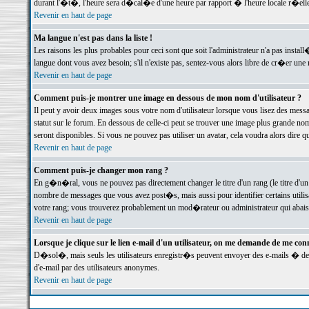
durant l'�t�, l'heure sera d�cal�e d'une heure par rapport � l'heure locale r�elle
Revenir en haut de page
Ma langue n'est pas dans la liste !
Les raisons les plus probables pour ceci sont que soit l'administrateur n'a pas instal
langue dont vous avez besoin; s'il n'existe pas, sentez-vous alors libre de cr�er un
Revenir en haut de page
Comment puis-je montrer une image en dessous de mon nom d'utilisateur ?
Il peut y avoir deux images sous votre nom d'utilisateur lorsque vous lisez des me
statut sur le forum. En dessous de celle-ci peut se trouver une image plus grande n
seront disponibles. Si vous ne pouvez pas utiliser un avatar, cela voudra alors dire
Revenir en haut de page
Comment puis-je changer mon rang ?
En g�n�ral, vous ne pouvez pas directement changer le titre d'un rang (le titre d'un 
nombre de messages que vous avez post�s, mais aussi pour identifier certains utilisa
votre rang; vous trouverez probablement un mod�rateur ou administrateur qui abais
Revenir en haut de page
Lorsque je clique sur le lien e-mail d'un utilisateur, on me demande de me conn
D�sol�, mais seuls les utilisateurs enregistr�s peuvent envoyer des e-mails � des 
d'e-mail par des utilisateurs anonymes.
Revenir en haut de page