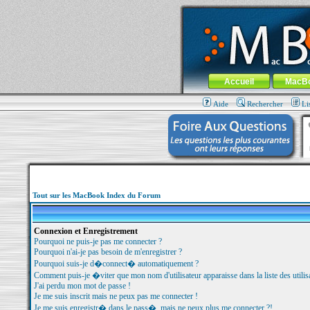
MacBook-fr.com : 100% Apple... 100% nom
Aller au contenu
-
Aller au menu 
Menu général
Accueil
MacB
Aide
Rechercher
Li
Tout sur les MacBook Index du Forum
Connexion et Enregistrement
Pourquoi ne puis-je pas me connecter ?
Pourquoi n'ai-je pas besoin de m'enregistrer ?
Pourquoi suis-je d�connect� automatiquement ?
Comment puis-je �viter que mon nom d'utilisateur apparaisse dans la liste des utilisa
J'ai perdu mon mot de passe !
Je me suis inscrit mais ne peux pas me connecter !
Je me suis enregistr� dans le pass�, mais ne peux plus me connecter ?!