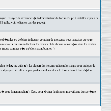
langue. Essayez de demander � l'administrateur du forum s'il peut installer le pack de
 (allez voir le lien en bas des pages).
e d'�toiles ou de blocs indiquant combien de messages vous avez fait ou votre
istrateur du forum d'activer les avatars et de choisir la mani�re dont les avatars
ons (nous sommes s�r qu'elles seront bonnes !).
elon le th�me utilis�). La plupart des forums utilisent les rangs pour indiquer le
est propre. Veuillez ne pas poster inutilement sur le forum dans le but d'�lever
v� cette fonctionnalit�). Ceci, pour �viter l'utilisation malveillante du syst�me