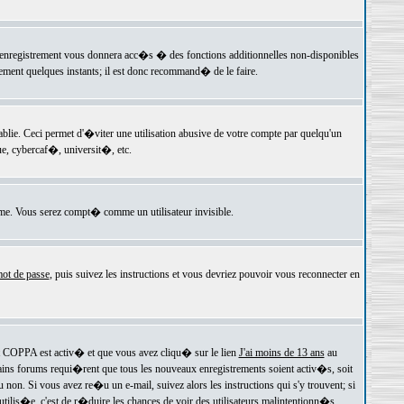
 l'enregistrement vous donnera acc�s � des fonctions additionnelles non-disponibles
lement quelques instants; il est donc recommand� de le faire.
e. Ceci permet d'�viter une utilisation abusive de votre compte par quelqu'un
e, cybercaf�, universit�, etc.
e. Vous serez compt� comme un utilisateur invisible.
ot de passe
, puis suivez les instructions et vous devriez pouvoir vous reconnecter en
rt COPPA est activ� et que vous avez cliqu� sur le lien
J'ai moins de 13 ans
au
tains forums requi�rent que tous les nouveaux enregistrements soient activ�s, soit
on. Si vous avez re�u un e-mail, suivez alors les instructions qui s'y trouvent; si
 utilis�e, c'est de r�duire les chances de voir des utilisateurs malintentionn�s