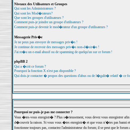
Niveaux des Utilisateurs et Groupes
Qui sont les Administrateurs ?
Qui sont les Mod�rateurs?
Que sont les groupes d'utilisateurs ?
Comment puis-je joindre un groupe d'utilisateurs ?
Comment puis-je devenir le mod�rateur d'un groupe d'utilisateurs ?
Messagerie Priv�e
Je ne peux pas envoyer de messages priv�s !
Je continue de recevoir des messages priv�s non-d�sir�s !
J'ai re�u un e-mail abusif ou de spamming de quelqu'un sur ce forum !
phpBB 2
Qui a �crit ce forum ?
Pourquoi la fonction X n'est pas disponible ?
Qui dois-je contacter � propos des questions d'abus ou de l�galit� relatif � ce f
Pourquoi ne puis-je pas me connecter ?
Vous �tes-vous enregistr� ? Plus s�rieusement, vous devez vous enregistrer afin d
d�couvrir la raison. Si vous vous �tes enregistr� et que vous n'�tes pas banni et
fonctionne toujours pas, contactez l'administrateur du forum; il se peut que le for