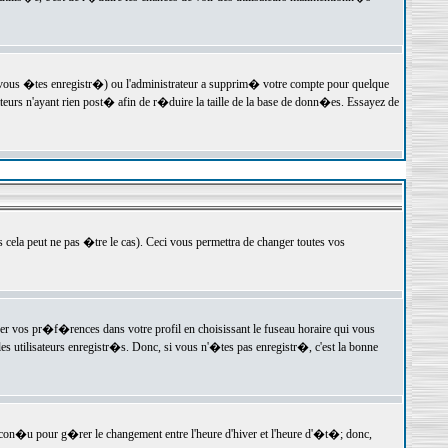
 vous �tes enregistr�) ou l'administrateur a supprim� votre compte pour quelque
teurs n'ayant rien post� afin de r�duire la taille de la base de donn�es. Essayez de
ela peut ne pas �tre le cas). Ceci vous permettra de changer toutes vos
ger vos pr�f�rences dans votre profil en choisissant le fuseau horaire qui vous
es utilisateurs enregistr�s. Donc, si vous n'�tes pas enregistr�, c'est la bonne
 con�u pour g�rer le changement entre l'heure d'hiver et l'heure d'�t�; donc,