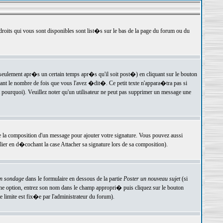
 droits qui vous sont disponibles sont list�s sur le bas de la page du forum ou du
ulement apr�s un certain temps apr�s qu'il soit post�) en cliquant sur le bouton
t le nombre de fois que vous l'avez �dit�. Ce petit texte n'appara�tra pas si
pourquoi). Veuillez noter qu'un utilisateur ne peut pas supprimer un message une
e la composition d'un message pour ajouter votre signature. Vous pouvez aussi
er en d�cochant la case Attacher sa signature lors de sa composition).
un sondage
dans le formulaire en dessous de la partie
Poster un nouveau sujet
(si
une option, entrez son nom dans le champ appropri� puis cliquez sur le bouton
 limite est fix�e par l'administrateur du forum).