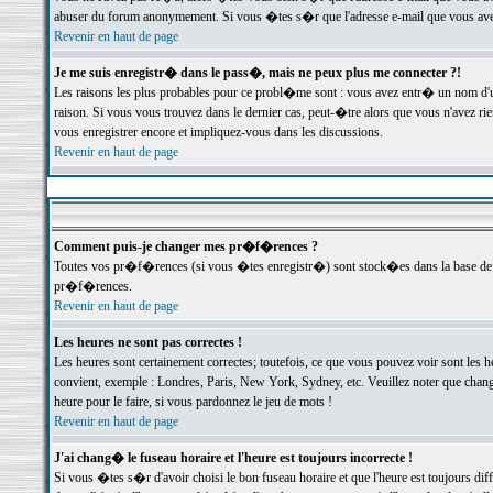
abuser du forum anonymement. Si vous �tes s�r que l'adresse e-mail que vous avez f
Revenir en haut de page
Je me suis enregistr� dans le pass�, mais ne peux plus me connecter ?!
Les raisons les plus probables pour ce probl�me sont : vous avez entr� un nom d'
raison. Si vous vous trouvez dans le dernier cas, peut-�tre alors que vous n'avez ri
vous enregistrer encore et impliquez-vous dans les discussions.
Revenir en haut de page
Comment puis-je changer mes pr�f�rences ?
Toutes vos pr�f�rences (si vous �tes enregistr�) sont stock�es dans la base de d
pr�f�rences.
Revenir en haut de page
Les heures ne sont pas correctes !
Les heures sont certainement correctes; toutefois, ce que vous pouvez voir sont les 
convient, exemple : Londres, Paris, New York, Sydney, etc. Veuillez noter que chang
heure pour le faire, si vous pardonnez le jeu de mots !
Revenir en haut de page
J'ai chang� le fuseau horaire et l'heure est toujours incorrecte !
Si vous �tes s�r d'avoir choisi le bon fuseau horaire et que l'heure est toujours 