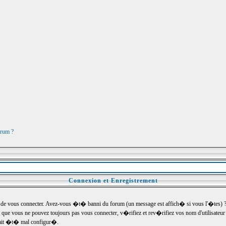
orum ?
Connexion et Enregistrement
e vous connecter. Avez-vous �t� banni du forum (un message est affich� si vous l'�tes) ? Si
 que vous ne pouvez toujours pas vous connecter, v�rifiez et rev�rifiez vos nom d'utilisateu
um ait �t� mal configur�.