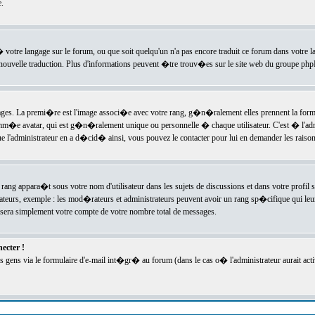
.
l� votre langage sur le forum, ou que soit quelqu'un n'a pas encore traduit ce forum dans votre 
e nouvelle traduction. Plus d'informations peuvent �tre trouv�es sur le site web du groupe phpBB
ssages. La premi�re est l'image associ�e avec votre rang, g�n�ralement elles prennent la form
omm�e avatar, qui est g�n�ralement unique ou personnelle � chaque utilisateur. C'est � l'admin
 que l'administrateur en a d�cid� ainsi, vous pouvez le contacter pour lui en demander les rais
rang appara�t sous votre nom d'utilisateur dans les sujets de discussions et dans votre profil s
teurs, exemple : les mod�rateurs et administrateurs peuvent avoir un rang sp�cifique qui leur 
sera simplement votre compte de votre nombre total de messages.
ecter !
gens via le formulaire d'e-mail int�gr� au forum (dans le cas o� l'administrateur aurait acti