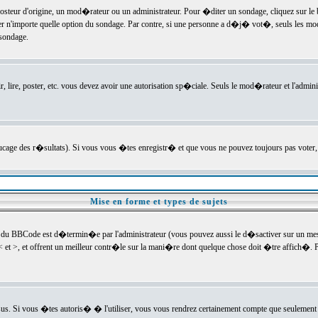
ur d'origine, un mod�rateur ou un administrateur. Pour �diter un sondage, cliquez sur le bou
r n'importe quelle option du sondage. Par contre, si une personne a d�j� vot�, seuls les mod
 sondage.
r, lire, poster, etc. vous devez avoir une autorisation sp�ciale. Seuls le mod�rateur et l'admin
trucage des r�sultats). Si vous vous �tes enregistr� et que vous ne pouvez toujours pas voter
Mise en forme et types de sujets
 du BBCode est d�termin�e par l'administrateur (vous pouvez aussi le d�sactiver sur un mess
< et >, et offrent un meilleur contr�le sur la mani�re dont quelque chose doit �tre affich�. Po
sus. Si vous �tes autoris� � l'utiliser, vous vous rendrez certainement compte que seulement 