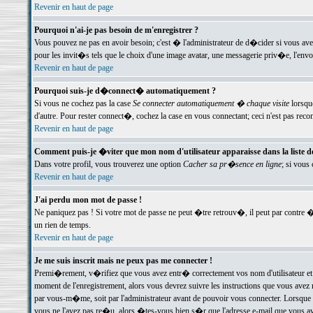
Revenir en haut de page
Pourquoi n'ai-je pas besoin de m'enregistrer ?
Vous pouvez ne pas en avoir besoin; c'est � l'administrateur de d�cider si vous av
pour les invit�s tels que le choix d'une image avatar, une messagerie priv�e, l'envo
Revenir en haut de page
Pourquoi suis-je d�connect� automatiquement ?
Si vous ne cochez pas la case
Se connecter automatiquement � chaque visite
lorsqu
d'autre. Pour rester connect�, cochez la case en vous connectant; ceci n'est pas r
Revenir en haut de page
Comment puis-je �viter que mon nom d'utilisateur apparaisse dans la liste des
Dans votre profil, vous trouverez une option
Cacher sa pr�sence en ligne
; si vous
Revenir en haut de page
J'ai perdu mon mot de passe !
Ne paniquez pas ! Si votre mot de passe ne peut �tre retrouv�, il peut par contre �t
un rien de temps.
Revenir en haut de page
Je me suis inscrit mais ne peux pas me connecter !
Premi�rement, v�rifiez que vous avez entr� correctement vos nom d'utilisateur et 
moment de l'enregistrement, alors vous devrez suivre les instructions que vous avez
par vous-m�me, soit par l'administrateur avant de pouvoir vous connecter. Lorsque v
vous ne l'avez pas re�u, alors �tes-vous bien s�r que l'adresse e-mail que vous avez 