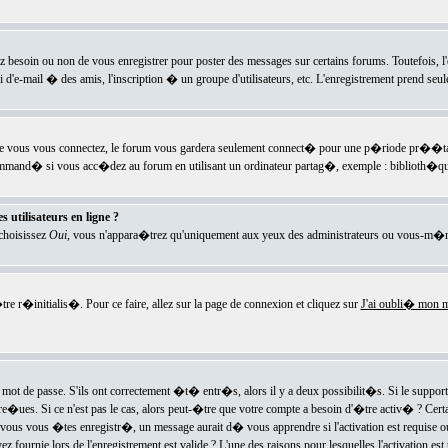
ez besoin ou non de vous enregistrer pour poster des messages sur certains forums. Toutefois,
i d'e-mail � des amis, l'inscription � un groupe d'utilisateurs, etc. L'enregistrement prend seu
e vous vous connectez, le forum vous gardera seulement connect� pour une p�riode pr��tabli
ecommand� si vous acc�dez au forum en utilisant un ordinateur partag�, exemple : biblioth�qu
 utilisateurs en ligne ?
 choisissez
Oui
, vous n'appara�trez qu'uniquement aux yeux des administrateurs ou vous-m�m
re r�initialis�. Pour ce faire, allez sur la page de connexion et cliquez sur
J'ai oubli� mon m
mot de passe. S'ils ont correctement �t� entr�s, alors il y a deux possibilit�s. Si le suppo
 re�ues. Si ce n'est pas le cas, alors peut-�tre que votre compte a besoin d'�tre activ� ? Cer
ous vous �tes enregistr�, un message aurait d� vous apprendre si l'activation est requise ou n
fournie lors de l'enregistrement est valide ? L'une des raisons pour lesquelles l'activation est