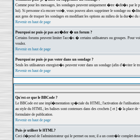
Comme pour les messages, les sondages peuvent uniquement �tre �dit�s par le poste
lui). Si personne n'a encore vot�, vous pouvez alors supprimer le sondage ou �dite
aux gens de truquer les sondages en modifiant les options au milieu de la dur�e du
Revenir en haut de page
Pourquoi ne puis-je pas acc�der � un forum ?
Certains forums peuvent limiter l'acc�s � certains utilisateurs ou groupes. Pour voi
voulez.
Revenir en haut de page
Pourquoi ne puis-je pas voter dans un sondage ?
Seuls les utilisateurs enregistr�s peuvent voter dans un sondage (afin d'�viter le 
Revenir en haut de page
Qu'est-ce que le BBCode ?
Le BBCode est une impl�mentation sp�ciale du HTML; l'activation de l'utilisation
au style du HTML; les balises sont contenues dans des crochets [ et ] � la place de 
formulaire de publication.
Revenir en haut de page
Puis-je utiliser le HTML?
Ceci d�pend de l'administrateur qui le permet ou non; il a un contr�le complet des