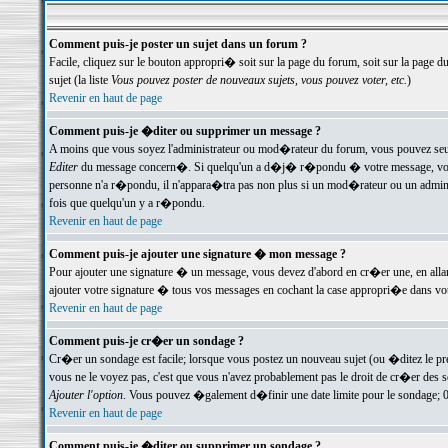
Comment puis-je poster un sujet dans un forum ?
Facile, cliquez sur le bouton appropri� soit sur la page du forum, soit sur la page d
sujet (la liste
Vous pouvez poster de nouveaux sujets, vous pouvez voter, etc.
)
Revenir en haut de page
Comment puis-je �diter ou supprimer un message ?
A moins que vous soyez l'administrateur ou mod�rateur du forum, vous pouvez seul
Editer
du message concern�. Si quelqu'un a d�j� r�pondu � votre message, vous trou
personne n'a r�pondu, il n'appara�tra pas non plus si un mod�rateur ou un administr
fois que quelqu'un y a r�pondu.
Revenir en haut de page
Comment puis-je ajouter une signature � mon message ?
Pour ajouter une signature � un message, vous devez d'abord en cr�er une, en alla
ajouter votre signature � tous vos messages en cochant la case appropri�e dans votr
Revenir en haut de page
Comment puis-je cr�er un sondage ?
Cr�er un sondage est facile; lorsque vous postez un nouveau sujet (ou �ditez le prem
vous ne le voyez pas, c'est que vous n'avez probablement pas le droit de cr�er des 
Ajouter l'option
. Vous pouvez �galement d�finir une date limite pour le sondage; 0 es
Revenir en haut de page
Comment puis-je �diter ou supprimer un sondage ?