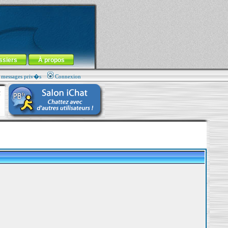
ssiers
À propos
s messages priv�s
Connexion