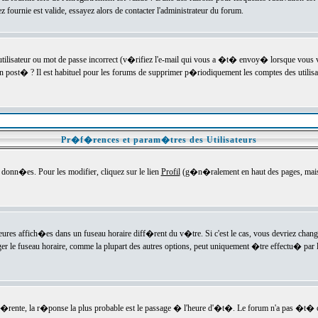
ournie est valide, essayez alors de contacter l'administrateur du forum.
utilisateur ou mot de passe incorrect (v�rifiez l'e-mail qui vous a �t� envoy� lorsque vous
en post� ? Il est habituel pour les forums de supprimer p�riodiquement les comptes des utilisa
Pr�f�rences et param�tres des Utilisateurs
onn�es. Pour les modifier, cliquez sur le lien
Profil
(g�n�ralement en haut des pages, mais c
heures affich�es dans un fuseau horaire diff�rent du v�tre. Si c'est le cas, vous devriez chan
er le fuseau horaire, comme la plupart des autres options, peut uniquement �tre effectu� par l
diff�rente, la r�ponse la plus probable est le passage � l'heure d'�t�. Le forum n'a pas �t�