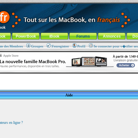
ade !
général
-
Aller au menu de la rubrique
ook
PowerBook
iBook
Forums
Annonces
Do
ste des Membres
Groupes
S'enregistrer
Profil
Se connecter pour v�rifier se
Aide
teurs en ligne ?