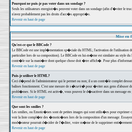
Pourquoi ne puis-je pas voter dans un sondage ?
Seuls les utilisateurs enregistr�s peuvent voter dans un sondage (afin d'�viter le tr
n'avez probablement pas les droits d'acc�s appropri�s.
Revenir en haut de page
Mise en f
Qu'est-ce que le BBCode ?
Le BBCode est une impl�mentation sp�ciale du HTML; l'activation de l'utilisation 
particulier lors de sa composition). Le BBCode en lui-m�me est similaire au style du H
contr�le sur la mani�re dont quelque chose doit �tre affich�. Pour plus d'information
Revenir en haut de page
Puis-je utiliser le HTML?
Ceci d�pend de l'administrateur qui le permet ou non; il a un contr�le complet dessu
balises fonctionnent. C'est une mesure de
s�curit�
pour �viter aux gens d'abuser du 
probl�mes. Si le HTML est activ�, vous pouvez le d�sactiver dans un message en par
Revenir en haut de page
Que sont les smilies ?
Les smilies, ou Emotic�nes sont de petites images qui sont utilis�es pour exprimer certa
voir la liste compl�te des �motic�nes lors de la composition d'un message. Essayez de 
mod�rateur pourrait d�cider de l'�diter, voire m�me de le supprimer enti�rement
Revenir en haut de page