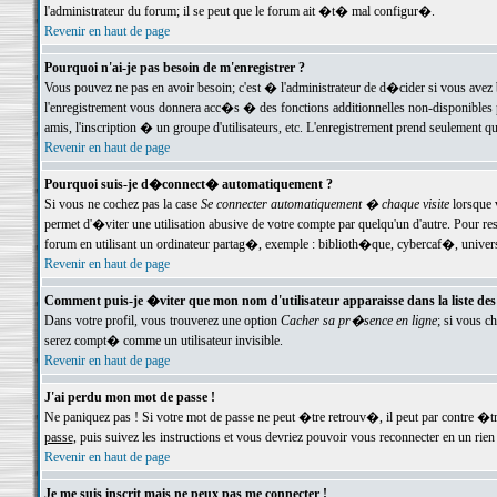
l'administrateur du forum; il se peut que le forum ait �t� mal configur�.
Revenir en haut de page
Pourquoi n'ai-je pas besoin de m'enregistrer ?
Vous pouvez ne pas en avoir besoin; c'est � l'administrateur de d�cider si vous avez 
l'enregistrement vous donnera acc�s � des fonctions additionnelles non-disponibles p
amis, l'inscription � un groupe d'utilisateurs, etc. L'enregistrement prend seulement q
Revenir en haut de page
Pourquoi suis-je d�connect� automatiquement ?
Si vous ne cochez pas la case
Se connecter automatiquement � chaque visite
lorsque 
permet d'�viter une utilisation abusive de votre compte par quelqu'un d'autre. Pour 
forum en utilisant un ordinateur partag�, exemple : biblioth�que, cybercaf�, univers
Revenir en haut de page
Comment puis-je �viter que mon nom d'utilisateur apparaisse dans la liste des u
Dans votre profil, vous trouverez une option
Cacher sa pr�sence en ligne
; si vous c
serez compt� comme un utilisateur invisible.
Revenir en haut de page
J'ai perdu mon mot de passe !
Ne paniquez pas ! Si votre mot de passe ne peut �tre retrouv�, il peut par contre �tre
passe
, puis suivez les instructions et vous devriez pouvoir vous reconnecter en un rien
Revenir en haut de page
Je me suis inscrit mais ne peux pas me connecter !