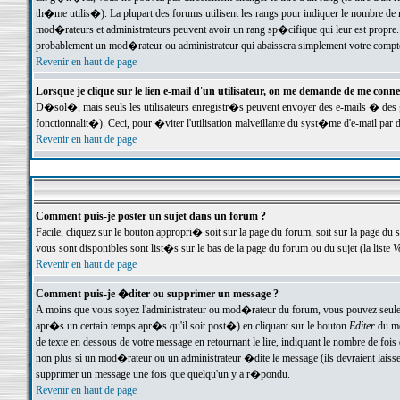
th�me utilis�). La plupart des forums utilisent les rangs pour indiquer le nombre de m
mod�rateurs et administrateurs peuvent avoir un rang sp�cifique qui leur est propre. 
probablement un mod�rateur ou administrateur qui abaissera simplement votre compte
Revenir en haut de page
Lorsque je clique sur le lien e-mail d'un utilisateur, on me demande de me conne
D�sol�, mais seuls les utilisateurs enregistr�s peuvent envoyer des e-mails � des ge
fonctionnalit�). Ceci, pour �viter l'utilisation malveillante du syst�me d'e-mail par 
Revenir en haut de page
Comment puis-je poster un sujet dans un forum ?
Facile, cliquez sur le bouton appropri� soit sur la page du forum, soit sur la page du 
vous sont disponibles sont list�s sur le bas de la page du forum ou du sujet (la liste
V
Revenir en haut de page
Comment puis-je �diter ou supprimer un message ?
A moins que vous soyez l'administrateur ou mod�rateur du forum, vous pouvez seul
apr�s un certain temps apr�s qu'il soit post�) en cliquant sur le bouton
Editer
du me
de texte en dessous de votre message en retournant le lire, indiquant le nombre de fo
non plus si un mod�rateur ou un administrateur �dite le message (ils devraient laisser
supprimer un message une fois que quelqu'un y a r�pondu.
Revenir en haut de page