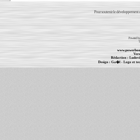
Pour soutenir le développement du
Powered b
T
www.powerboo
Vers
Rédaction :
Ludovi
Design :
Ga�l
- Logo et te
Informations :
PowerBook
-
MacBook Pro
-
i