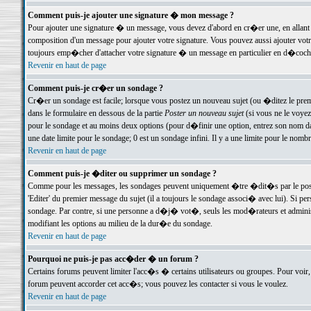
Comment puis-je ajouter une signature � mon message ?
Pour ajouter une signature � un message, vous devez d'abord en cr�er une, en allant
composition d'un message pour ajouter votre signature. Vous pouvez aussi ajouter vot
toujours emp�cher d'attacher votre signature � un message en particulier en d�cochan
Revenir en haut de page
Comment puis-je cr�er un sondage ?
Cr�er un sondage est facile; lorsque vous postez un nouveau sujet (ou �ditez le premie
dans le formulaire en dessous de la partie
Poster un nouveau sujet
(si vous ne le voyez
pour le sondage et au moins deux options (pour d�finir une option, entrez son nom d
une date limite pour le sondage; 0 est un sondage infini. Il y a une limite pour le nomb
Revenir en haut de page
Comment puis-je �diter ou supprimer un sondage ?
Comme pour les messages, les sondages peuvent uniquement �tre �dit�s par le poste
'Editer' du premier message du sujet (il a toujours le sondage associ� avec lui). Si 
sondage. Par contre, si une personne a d�j� vot�, seuls les mod�rateurs et administ
modifiant les options au milieu de la dur�e du sondage.
Revenir en haut de page
Pourquoi ne puis-je pas acc�der � un forum ?
Certains forums peuvent limiter l'acc�s � certains utilisateurs ou groupes. Pour voir, 
forum peuvent accorder cet acc�s; vous pouvez les contacter si vous le voulez.
Revenir en haut de page