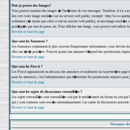
Puis-je poster des Images?
Vous pouvez montrer des images � l'int�rieur de vos messages. Toutefois, il n'y a 
lien vers votre image stock�e sur un serveur web public, exemple : http://www.quelq
ordinateur (� moins que celui-ci soit un serveur web public), ni une image stock�e su
prot�g�s par mot de passe, etc. Pour afficher une image, vous pouvez soit utiliser 
Revenir en haut de page
Que sont les Annonces ?
Les Annonces contiennent le plus souvent d'importantes informations; vous devriez d
elles ont �t� post�es. Pouvoir poster une annonce d�pend des permissions requises;
Revenir en haut de page
Que sont les Post-it ?
Les Post-it apparaissent en-dessous des annonces et seulement sur la premi�re page 
pour les annonces, c'est l'administrateur qui d�termine les permissions requises pour 
Revenir en haut de page
Que sont les sujets de discussions verrouill�s ?
Les sujets verrouill�s sont verrouill�s soit par le mod�rateur du forum ou soit par 
qui y sont contenus sont cess�s automatiquement. Les sujets de discussions peuvent 
Revenir en haut de page
Niveaux de