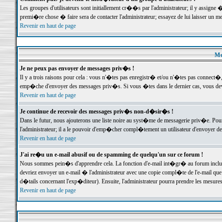
Les groupes d'utilisateurs sont initiallement cr��s par l'administrateur; il y assign
premi�re chose � faire sera de contacter l'administrateur; essayez de lui laisser un 
Revenir en haut de page
Me
Je ne peux pas envoyer de messages priv�s !
Il y a trois raisons pour cela : vous n'�tes pas enregistr� et/ou n'�tes pas connect�
emp�che d'envoyer des messages priv�s. Si vous �tes dans le dernier cas, vous devr
Revenir en haut de page
Je continue de recevoir des messages priv�s non-d�sir�s !
Dans le futur, nous ajouterons une liste noire au syst�me de messagerie priv�e. P
l'administrateur; il a le pouvoir d'emp�cher compl�tement un utilisateur d'envoyer 
Revenir en haut de page
J'ai re�u un e-mail abusif ou de spamming de quelqu'un sur ce forum !
Nous sommes pein�s d'apprendre cela. La fonction d'e-mail int�gr� au forum inclut d
devriez envoyer un e-mail � l'administrateur avec une copie compl�te de l'e-mail que v
d�tails concernant l'exp�diteur). Ensuite, l'administrateur pourra prendre les mesure
Revenir en haut de page