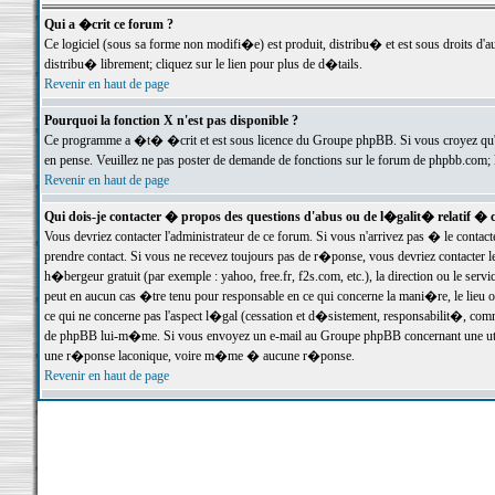
Qui a �crit ce forum ?
Ce logiciel (sous sa forme non modifi�e) est produit, distribu� et est sous droits d'a
distribu� librement; cliquez sur le lien pour plus de d�tails.
Revenir en haut de page
Pourquoi la fonction X n'est pas disponible ?
Ce programme a �t� �crit et est sous licence du Groupe phpBB. Si vous croyez qu'un
en pense. Veuillez ne pas poster de demande de fonctions sur le forum de phpbb.com; 
Revenir en haut de page
Qui dois-je contacter � propos des questions d'abus ou de l�galit� relatif � 
Vous devriez contacter l'administrateur de ce forum. Si vous n'arrivez pas � le conta
prendre contact. Si vous ne recevez toujours pas de r�ponse, vous devriez contacter 
h�bergeur gratuit (par exemple : yahoo, free.fr, f2s.com, etc.), la direction ou le se
peut en aucun cas �tre tenu pour responsable en ce qui concerne la mani�re, le lieu ou 
ce qui ne concerne pas l'aspect l�gal (cessation et d�sistement, responsabilit�, comm
de phpBB lui-m�me. Si vous envoyez un e-mail au Groupe phpBB concernant une utili
une r�ponse laconique, voire m�me � aucune r�ponse.
Revenir en haut de page