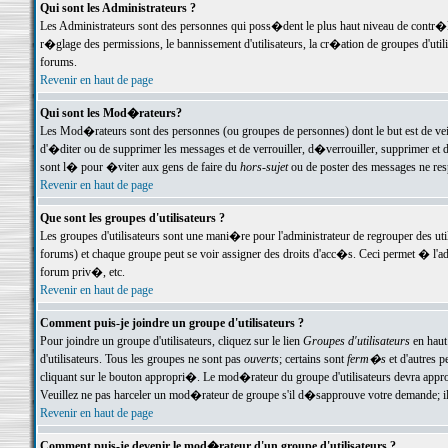
Qui sont les Administrateurs ?
Les Administrateurs sont des personnes qui poss�dent le plus haut niveau de contr�le 
r�glage des permissions, le bannissement d'utilisateurs, la cr�ation de groupes d'uti
forums.
Revenir en haut de page
Qui sont les Mod�rateurs?
Les Mod�rateurs sont des personnes (ou groupes de personnes) dont le but est de veil
d'�diter ou de supprimer les messages et de verrouiller, d�verrouiller, supprimer 
sont l� pour �viter aux gens de faire du
hors-sujet
ou de poster des messages ne res
Revenir en haut de page
Que sont les groupes d'utilisateurs ?
Les groupes d'utilisateurs sont une mani�re pour l'administrateur de regrouper des util
forums) et chaque groupe peut se voir assigner des droits d'acc�s. Ceci permet � 
forum priv�, etc.
Revenir en haut de page
Comment puis-je joindre un groupe d'utilisateurs ?
Pour joindre un groupe d'utilisateurs, cliquez sur le lien
Groupes d'utilisateurs
en haut
d'utilisateurs. Tous les groupes ne sont pas
ouverts
; certains sont
ferm�s
et d'autres p
cliquant sur le bouton appropri�. Le mod�rateur du groupe d'utilisateurs devra appro
Veuillez ne pas harceler un mod�rateur de groupe s'il d�sapprouve votre demande; il 
Revenir en haut de page
Comment puis-je devenir le mod�rateur d'un groupe d'utilisateurs ?