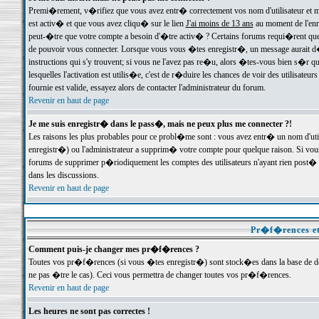
Premi�rement, v�rifiez que vous avez entr� correctement vos nom d'utilisateur et mo
est activ� et que vous avez cliqu� sur le lien
J'ai moins de 13 ans
au moment de l'enre
peut-�tre que votre compte a besoin d'�tre activ� ? Certains forums requi�rent que 
de pouvoir vous connecter. Lorsque vous vous �tes enregistr�, un message aurait d� v
instructions qui s'y trouvent; si vous ne l'avez pas re�u, alors �tes-vous bien s�r que
lesquelles l'activation est utilis�e, c'est de r�duire les chances de voir des utilis
fournie est valide, essayez alors de contacter l'administrateur du forum.
Revenir en haut de page
Je me suis enregistr� dans le pass�, mais ne peux plus me connecter ?!
Les raisons les plus probables pour ce probl�me sont : vous avez entr� un nom d'ut
enregistr�) ou l'administrateur a supprim� votre compte pour quelque raison. Si vous 
forums de supprimer p�riodiquement les comptes des utilisateurs n'ayant rien post� a
dans les discussions.
Revenir en haut de page
Pr�f�rences et
Comment puis-je changer mes pr�f�rences ?
Toutes vos pr�f�rences (si vous �tes enregistr�) sont stock�es dans la base de don
ne pas �tre le cas). Ceci vous permettra de changer toutes vos pr�f�rences.
Revenir en haut de page
Les heures ne sont pas correctes !