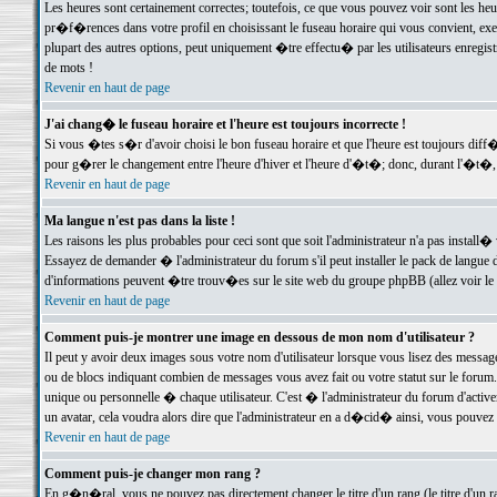
Les heures sont certainement correctes; toutefois, ce que vous pouvez voir sont les he
pr�f�rences dans votre profil en choisissant le fuseau horaire qui vous convient, exe
plupart des autres options, peut uniquement �tre effectu� par les utilisateurs enregis
de mots !
Revenir en haut de page
J'ai chang� le fuseau horaire et l'heure est toujours incorrecte !
Si vous �tes s�r d'avoir choisi le bon fuseau horaire et que l'heure est toujours d
pour g�rer le changement entre l'heure d'hiver et l'heure d'�t�; donc, durant l'�t�,
Revenir en haut de page
Ma langue n'est pas dans la liste !
Les raisons les plus probables pour ceci sont que soit l'administrateur n'a pas install�
Essayez de demander � l'administrateur du forum s'il peut installer le pack de langue d
d'informations peuvent �tre trouv�es sur le site web du groupe phpBB (allez voir le l
Revenir en haut de page
Comment puis-je montrer une image en dessous de mon nom d'utilisateur ?
Il peut y avoir deux images sous votre nom d'utilisateur lorsque vous lisez des mess
ou de blocs indiquant combien de messages vous avez fait ou votre statut sur le for
unique ou personnelle � chaque utilisateur. C'est � l'administrateur du forum d'activer
un avatar, cela voudra alors dire que l'administrateur en a d�cid� ainsi, vous pouvez
Revenir en haut de page
Comment puis-je changer mon rang ?
En g�n�ral, vous ne pouvez pas directement changer le titre d'un rang (le titre d'un ra