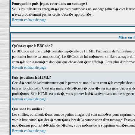
Pourquoi ne puis-je pas voter dans un sondage ?
Seuls les utilisateurs enregistr�s peuvent voter dans un sondage (afin d'�viter le tr
n'avez probablement pas les droits d'acc�s appropri�s.
Revenir en haut de page
Mise en f
Qu'est-ce que le BBCode ?
Le BBCode est une impl�mentation sp�ciale du HTML; l'activation de l'utilisation 
particulier lors de sa composition). Le BBCode en lui-m�me est similaire au style du H
contr�le sur la mani�re dont quelque chose doit �tre affich�. Pour plus d'information
Revenir en haut de page
Puis-je utiliser le HTML?
Ceci d�pend de l'administrateur qui le permet ou non; il a un contr�le complet dessu
balises fonctionnent. C'est une mesure de
s�curit�
pour �viter aux gens d'abuser du 
probl�mes. Si le HTML est activ�, vous pouvez le d�sactiver dans un message en par
Revenir en haut de page
Que sont les smilies ?
Les smilies, ou Emotic�nes sont de petites images qui sont utilis�es pour exprimer certa
voir la liste compl�te des �motic�nes lors de la composition d'un message. Essayez de 
mod�rateur pourrait d�cider de l'�diter, voire m�me de le supprimer enti�rement
Revenir en haut de page