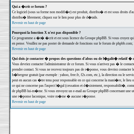
Qui a �crit ce forum ?
Ce logiciel (sous sa forme non modifi�e) est produit, distribu� et est sous droits d'a
distribu� librement; cliquez sur le lien pour plus de d�tails.
Revenir en haut de page
Pourquoi la fonction X n'est pas disponible ?
Ce programme a �t� �crit et est sous licence du Groupe phpBB. Si vous croyez qu'un
en pense. Veuillez ne pas poster de demande de fonctions sur le forum de phpbb.com; 
Revenir en haut de page
Qui dois-je contacter � propos des questions d'abus ou de l�galit� relatif � 
Vous devriez contacter l'administrateur de ce forum. Si vous n'arrivez pas � le conta
prendre contact. Si vous ne recevez toujours pas de r�ponse, vous devriez contacter 
h�bergeur gratuit (par exemple : yahoo, free.fr, f2s.com, etc.), la direction ou le se
peut en aucun cas �tre tenu pour responsable en ce qui concerne la mani�re, le lieu ou 
ce qui ne concerne pas l'aspect l�gal (cessation et d�sistement, responsabilit�, comm
de phpBB lui-m�me. Si vous envoyez un e-mail au Groupe phpBB concernant une utili
une r�ponse laconique, voire m�me � aucune r�ponse.
Revenir en haut de page