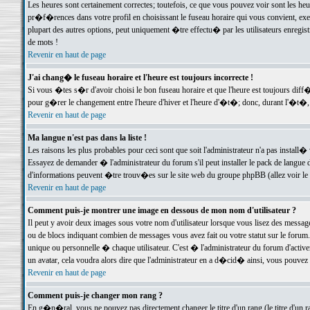
Les heures sont certainement correctes; toutefois, ce que vous pouvez voir sont les he
pr�f�rences dans votre profil en choisissant le fuseau horaire qui vous convient, exe
plupart des autres options, peut uniquement �tre effectu� par les utilisateurs enregis
de mots !
Revenir en haut de page
J'ai chang� le fuseau horaire et l'heure est toujours incorrecte !
Si vous �tes s�r d'avoir choisi le bon fuseau horaire et que l'heure est toujours d
pour g�rer le changement entre l'heure d'hiver et l'heure d'�t�; donc, durant l'�t�,
Revenir en haut de page
Ma langue n'est pas dans la liste !
Les raisons les plus probables pour ceci sont que soit l'administrateur n'a pas install�
Essayez de demander � l'administrateur du forum s'il peut installer le pack de langue d
d'informations peuvent �tre trouv�es sur le site web du groupe phpBB (allez voir le l
Revenir en haut de page
Comment puis-je montrer une image en dessous de mon nom d'utilisateur ?
Il peut y avoir deux images sous votre nom d'utilisateur lorsque vous lisez des mess
ou de blocs indiquant combien de messages vous avez fait ou votre statut sur le for
unique ou personnelle � chaque utilisateur. C'est � l'administrateur du forum d'activer
un avatar, cela voudra alors dire que l'administrateur en a d�cid� ainsi, vous pouvez
Revenir en haut de page
Comment puis-je changer mon rang ?
En g�n�ral, vous ne pouvez pas directement changer le titre d'un rang (le titre d'un ra