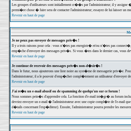
Les groupes d'utilisateurs sont initiallement cr��s par l'administrateur; il y assign
premi�re chose � faire sera de contacter l'administrateur; essayez de lui laisser un 
Revenir en haut de page
Me
Je ne peux pas envoyer de messages priv�s !
Il y a trois raisons pour cela : vous n'�tes pas enregistr� et/ou n'�tes pas connect�
emp�che d'envoyer des messages priv�s. Si vous �tes dans le dernier cas, vous devr
Revenir en haut de page
Je continue de recevoir des messages priv�s non-d�sir�s !
Dans le futur, nous ajouterons une liste noire au syst�me de messagerie priv�e. P
l'administrateur; il a le pouvoir d'emp�cher compl�tement un utilisateur d'envoyer 
Revenir en haut de page
J'ai re�u un e-mail abusif ou de spamming de quelqu'un sur ce forum !
Nous sommes pein�s d'apprendre cela. La fonction d'e-mail int�gr� au forum inclut d
devriez envoyer un e-mail � l'administrateur avec une copie compl�te de l'e-mail que v
d�tails concernant l'exp�diteur). Ensuite, l'administrateur pourra prendre les mesure
Revenir en haut de page