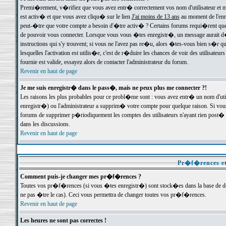
Premi�rement, v�rifiez que vous avez entr� correctement vos nom d'utilisateur et mo
est activ� et que vous avez cliqu� sur le lien
J'ai moins de 13 ans
au moment de l'enre
peut-�tre que votre compte a besoin d'�tre activ� ? Certains forums requi�rent que 
de pouvoir vous connecter. Lorsque vous vous �tes enregistr�, un message aurait d� v
instructions qui s'y trouvent; si vous ne l'avez pas re�u, alors �tes-vous bien s�r que
lesquelles l'activation est utilis�e, c'est de r�duire les chances de voir des utilis
fournie est valide, essayez alors de contacter l'administrateur du forum.
Revenir en haut de page
Je me suis enregistr� dans le pass�, mais ne peux plus me connecter ?!
Les raisons les plus probables pour ce probl�me sont : vous avez entr� un nom d'ut
enregistr�) ou l'administrateur a supprim� votre compte pour quelque raison. Si vous 
forums de supprimer p�riodiquement les comptes des utilisateurs n'ayant rien post� a
dans les discussions.
Revenir en haut de page
Pr�f�rences et
Comment puis-je changer mes pr�f�rences ?
Toutes vos pr�f�rences (si vous �tes enregistr�) sont stock�es dans la base de don
ne pas �tre le cas). Ceci vous permettra de changer toutes vos pr�f�rences.
Revenir en haut de page
Les heures ne sont pas correctes !