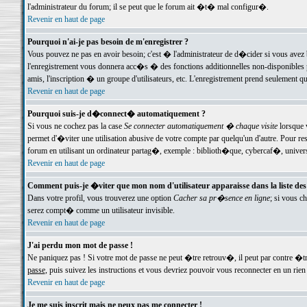
l'administrateur du forum; il se peut que le forum ait �t� mal configur�.
Revenir en haut de page
Pourquoi n'ai-je pas besoin de m'enregistrer ?
Vous pouvez ne pas en avoir besoin; c'est � l'administrateur de d�cider si vous avez 
l'enregistrement vous donnera acc�s � des fonctions additionnelles non-disponibles p
amis, l'inscription � un groupe d'utilisateurs, etc. L'enregistrement prend seulement q
Revenir en haut de page
Pourquoi suis-je d�connect� automatiquement ?
Si vous ne cochez pas la case
Se connecter automatiquement � chaque visite
lorsque 
permet d'�viter une utilisation abusive de votre compte par quelqu'un d'autre. Pour 
forum en utilisant un ordinateur partag�, exemple : biblioth�que, cybercaf�, univers
Revenir en haut de page
Comment puis-je �viter que mon nom d'utilisateur apparaisse dans la liste des u
Dans votre profil, vous trouverez une option
Cacher sa pr�sence en ligne
; si vous c
serez compt� comme un utilisateur invisible.
Revenir en haut de page
J'ai perdu mon mot de passe !
Ne paniquez pas ! Si votre mot de passe ne peut �tre retrouv�, il peut par contre �tre
passe
, puis suivez les instructions et vous devriez pouvoir vous reconnecter en un rien
Revenir en haut de page
Je me suis inscrit mais ne peux pas me connecter !