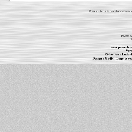
Pour soutenir le développement du
Powered b
T
www.powerboo
Vers
Rédaction :
Ludovi
Design :
Ga�l
- Logo et te
Informations :
PowerBook
-
MacBook Pro
-
i