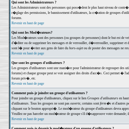
Qui sont les Administrateurs ?
Les Administrateurs sont des personnes qui poss�dent le plus haut niveau de contr�le 
r�glage des permissions, le bannissement d'utilisateurs, la cr�ation de groupes d'uti
forums.
Revenir en haut de page
Qui sont les Mod�rateurs?
Les Mod�rateurs sont des personnes (ou groupes de personnes) dont le but est de veil
d'�diter ou de supprimer les messages et de verrouiller, d�verrouiller, supprimer 
sont l� pour �viter aux gens de faire du
hors-sujet
ou de poster des messages ne res
Revenir en haut de page
Que sont les groupes d'utilisateurs ?
Les groupes d'utilisateurs sont une mani�re pour l'administrateur de regrouper des util
forums) et chaque groupe peut se voir assigner des droits d'acc�s. Ceci permet � 
forum priv�, etc.
Revenir en haut de page
Comment puis-je joindre un groupe d'utilisateurs ?
Pour joindre un groupe d'utilisateurs, cliquez sur le lien
Groupes d'utilisateurs
en haut
d'utilisateurs. Tous les groupes ne sont pas
ouverts
; certains sont
ferm�s
et d'autres p
cliquant sur le bouton appropri�. Le mod�rateur du groupe d'utilisateurs devra appro
Veuillez ne pas harceler un mod�rateur de groupe s'il d�sapprouve votre demande; il 
Revenir en haut de page
Comment puis-je devenir le mod�rateur d'un groupe d'utilisateurs ?