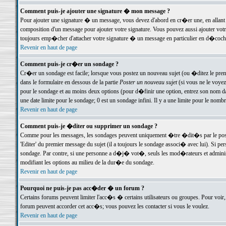
Comment puis-je ajouter une signature � mon message ?
Pour ajouter une signature � un message, vous devez d'abord en cr�er une, en allant
composition d'un message pour ajouter votre signature. Vous pouvez aussi ajouter vot
toujours emp�cher d'attacher votre signature � un message en particulier en d�cochan
Revenir en haut de page
Comment puis-je cr�er un sondage ?
Cr�er un sondage est facile; lorsque vous postez un nouveau sujet (ou �ditez le premie
dans le formulaire en dessous de la partie
Poster un nouveau sujet
(si vous ne le voyez
pour le sondage et au moins deux options (pour d�finir une option, entrez son nom d
une date limite pour le sondage; 0 est un sondage infini. Il y a une limite pour le nomb
Revenir en haut de page
Comment puis-je �diter ou supprimer un sondage ?
Comme pour les messages, les sondages peuvent uniquement �tre �dit�s par le poste
'Editer' du premier message du sujet (il a toujours le sondage associ� avec lui). Si 
sondage. Par contre, si une personne a d�j� vot�, seuls les mod�rateurs et administ
modifiant les options au milieu de la dur�e du sondage.
Revenir en haut de page
Pourquoi ne puis-je pas acc�der � un forum ?
Certains forums peuvent limiter l'acc�s � certains utilisateurs ou groupes. Pour voir, 
forum peuvent accorder cet acc�s; vous pouvez les contacter si vous le voulez.
Revenir en haut de page