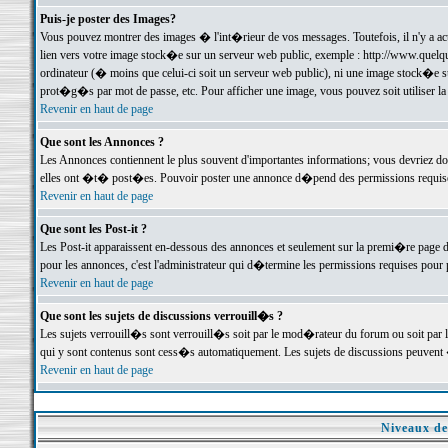
Puis-je poster des Images?
Vous pouvez montrer des images � l'int�rieur de vos messages. Toutefois, il n'y a 
lien vers votre image stock�e sur un serveur web public, exemple : http://www.quelq
ordinateur (� moins que celui-ci soit un serveur web public), ni une image stock�e su
prot�g�s par mot de passe, etc. Pour afficher une image, vous pouvez soit utiliser 
Revenir en haut de page
Que sont les Annonces ?
Les Annonces contiennent le plus souvent d'importantes informations; vous devriez d
elles ont �t� post�es. Pouvoir poster une annonce d�pend des permissions requises;
Revenir en haut de page
Que sont les Post-it ?
Les Post-it apparaissent en-dessous des annonces et seulement sur la premi�re page 
pour les annonces, c'est l'administrateur qui d�termine les permissions requises pour 
Revenir en haut de page
Que sont les sujets de discussions verrouill�s ?
Les sujets verrouill�s sont verrouill�s soit par le mod�rateur du forum ou soit par 
qui y sont contenus sont cess�s automatiquement. Les sujets de discussions peuvent 
Revenir en haut de page
Niveaux de