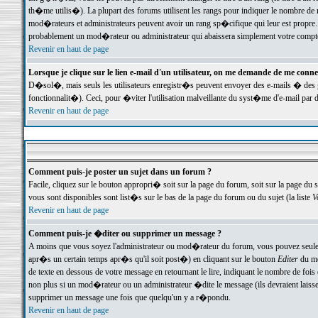
th�me utilis�). La plupart des forums utilisent les rangs pour indiquer le nombre de m
mod�rateurs et administrateurs peuvent avoir un rang sp�cifique qui leur est propre. 
probablement un mod�rateur ou administrateur qui abaissera simplement votre compte
Revenir en haut de page
Lorsque je clique sur le lien e-mail d'un utilisateur, on me demande de me conne
D�sol�, mais seuls les utilisateurs enregistr�s peuvent envoyer des e-mails � des ge
fonctionnalit�). Ceci, pour �viter l'utilisation malveillante du syst�me d'e-mail par 
Revenir en haut de page
Comment puis-je poster un sujet dans un forum ?
Facile, cliquez sur le bouton appropri� soit sur la page du forum, soit sur la page du 
vous sont disponibles sont list�s sur le bas de la page du forum ou du sujet (la liste
V
Revenir en haut de page
Comment puis-je �diter ou supprimer un message ?
A moins que vous soyez l'administrateur ou mod�rateur du forum, vous pouvez seul
apr�s un certain temps apr�s qu'il soit post�) en cliquant sur le bouton
Editer
du me
de texte en dessous de votre message en retournant le lire, indiquant le nombre de fo
non plus si un mod�rateur ou un administrateur �dite le message (ils devraient laisser
supprimer un message une fois que quelqu'un y a r�pondu.
Revenir en haut de page