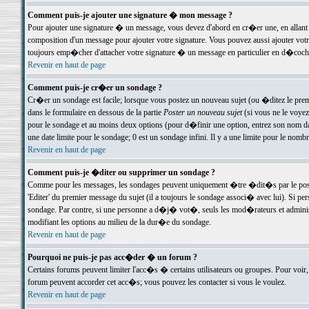
Comment puis-je ajouter une signature � mon message ?
Pour ajouter une signature � un message, vous devez d'abord en cr�er une, en allant
composition d'un message pour ajouter votre signature. Vous pouvez aussi ajouter vot
toujours emp�cher d'attacher votre signature � un message en particulier en d�cochan
Revenir en haut de page
Comment puis-je cr�er un sondage ?
Cr�er un sondage est facile; lorsque vous postez un nouveau sujet (ou �ditez le premie
dans le formulaire en dessous de la partie
Poster un nouveau sujet
(si vous ne le voyez
pour le sondage et au moins deux options (pour d�finir une option, entrez son nom d
une date limite pour le sondage; 0 est un sondage infini. Il y a une limite pour le nomb
Revenir en haut de page
Comment puis-je �diter ou supprimer un sondage ?
Comme pour les messages, les sondages peuvent uniquement �tre �dit�s par le poste
'Editer' du premier message du sujet (il a toujours le sondage associ� avec lui). Si 
sondage. Par contre, si une personne a d�j� vot�, seuls les mod�rateurs et administ
modifiant les options au milieu de la dur�e du sondage.
Revenir en haut de page
Pourquoi ne puis-je pas acc�der � un forum ?
Certains forums peuvent limiter l'acc�s � certains utilisateurs ou groupes. Pour voir, 
forum peuvent accorder cet acc�s; vous pouvez les contacter si vous le voulez.
Revenir en haut de page