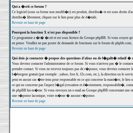
Qui a �crit ce forum ?
Ce logiciel (sous sa forme non modifi�e) est produit, distribu� et est sous droits d'a
distribu� librement; cliquez sur le lien pour plus de d�tails.
Revenir en haut de page
Pourquoi la fonction X n'est pas disponible ?
Ce programme a �t� �crit et est sous licence du Groupe phpBB. Si vous croyez qu'un
en pense. Veuillez ne pas poster de demande de fonctions sur le forum de phpbb.com; 
Revenir en haut de page
Qui dois-je contacter � propos des questions d'abus ou de l�galit� relatif � 
Vous devriez contacter l'administrateur de ce forum. Si vous n'arrivez pas � le conta
prendre contact. Si vous ne recevez toujours pas de r�ponse, vous devriez contacter 
h�bergeur gratuit (par exemple : yahoo, free.fr, f2s.com, etc.), la direction ou le se
peut en aucun cas �tre tenu pour responsable en ce qui concerne la mani�re, le lieu ou 
ce qui ne concerne pas l'aspect l�gal (cessation et d�sistement, responsabilit�, comm
de phpBB lui-m�me. Si vous envoyez un e-mail au Groupe phpBB concernant une utili
une r�ponse laconique, voire m�me � aucune r�ponse.
Revenir en haut de page