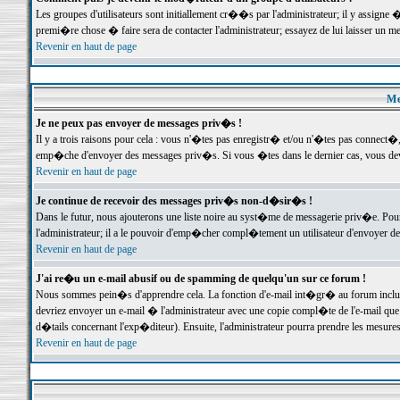
Les groupes d'utilisateurs sont initiallement cr��s par l'administrateur; il y assign
premi�re chose � faire sera de contacter l'administrateur; essayez de lui laisser un 
Revenir en haut de page
Me
Je ne peux pas envoyer de messages priv�s !
Il y a trois raisons pour cela : vous n'�tes pas enregistr� et/ou n'�tes pas connect�
emp�che d'envoyer des messages priv�s. Si vous �tes dans le dernier cas, vous devr
Revenir en haut de page
Je continue de recevoir des messages priv�s non-d�sir�s !
Dans le futur, nous ajouterons une liste noire au syst�me de messagerie priv�e. P
l'administrateur; il a le pouvoir d'emp�cher compl�tement un utilisateur d'envoyer 
Revenir en haut de page
J'ai re�u un e-mail abusif ou de spamming de quelqu'un sur ce forum !
Nous sommes pein�s d'apprendre cela. La fonction d'e-mail int�gr� au forum inclut d
devriez envoyer un e-mail � l'administrateur avec une copie compl�te de l'e-mail que v
d�tails concernant l'exp�diteur). Ensuite, l'administrateur pourra prendre les mesure
Revenir en haut de page