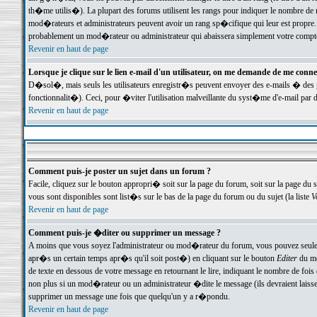
th�me utilis�). La plupart des forums utilisent les rangs pour indiquer le nombre de m
mod�rateurs et administrateurs peuvent avoir un rang sp�cifique qui leur est propre. 
probablement un mod�rateur ou administrateur qui abaissera simplement votre compte
Revenir en haut de page
Lorsque je clique sur le lien e-mail d'un utilisateur, on me demande de me conne
D�sol�, mais seuls les utilisateurs enregistr�s peuvent envoyer des e-mails � des ge
fonctionnalit�). Ceci, pour �viter l'utilisation malveillante du syst�me d'e-mail par 
Revenir en haut de page
Comment puis-je poster un sujet dans un forum ?
Facile, cliquez sur le bouton appropri� soit sur la page du forum, soit sur la page du 
vous sont disponibles sont list�s sur le bas de la page du forum ou du sujet (la liste
V
Revenir en haut de page
Comment puis-je �diter ou supprimer un message ?
A moins que vous soyez l'administrateur ou mod�rateur du forum, vous pouvez seul
apr�s un certain temps apr�s qu'il soit post�) en cliquant sur le bouton
Editer
du me
de texte en dessous de votre message en retournant le lire, indiquant le nombre de fo
non plus si un mod�rateur ou un administrateur �dite le message (ils devraient laisser
supprimer un message une fois que quelqu'un y a r�pondu.
Revenir en haut de page