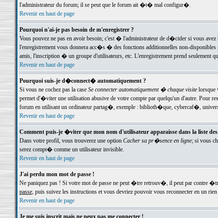
l'administrateur du forum; il se peut que le forum ait �t� mal configur�.
Revenir en haut de page
Pourquoi n'ai-je pas besoin de m'enregistrer ?
Vous pouvez ne pas en avoir besoin; c'est � l'administrateur de d�cider si vous avez 
l'enregistrement vous donnera acc�s � des fonctions additionnelles non-disponibles p
amis, l'inscription � un groupe d'utilisateurs, etc. L'enregistrement prend seulement q
Revenir en haut de page
Pourquoi suis-je d�connect� automatiquement ?
Si vous ne cochez pas la case
Se connecter automatiquement � chaque visite
lorsque 
permet d'�viter une utilisation abusive de votre compte par quelqu'un d'autre. Pour 
forum en utilisant un ordinateur partag�, exemple : biblioth�que, cybercaf�, univers
Revenir en haut de page
Comment puis-je �viter que mon nom d'utilisateur apparaisse dans la liste des u
Dans votre profil, vous trouverez une option
Cacher sa pr�sence en ligne
; si vous c
serez compt� comme un utilisateur invisible.
Revenir en haut de page
J'ai perdu mon mot de passe !
Ne paniquez pas ! Si votre mot de passe ne peut �tre retrouv�, il peut par contre �tre
passe
, puis suivez les instructions et vous devriez pouvoir vous reconnecter en un rien
Revenir en haut de page
Je me suis inscrit mais ne peux pas me connecter !