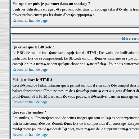
Pourquoi ne puis-je pas voter dans un sondage ?
Seuls les utilisateurs enregistr�s peuvent voter dans un sondage (afin d'�viter le tr
n'avez probablement pas les droits d'acc�s appropri�s.
Revenir en haut de page
Mise en f
Qu'est-ce que le BBCode ?
Le BBCode est une impl�mentation sp�ciale du HTML; l'activation de l'utilisation 
particulier lors de sa composition). Le BBCode en lui-m�me est similaire au style du H
contr�le sur la mani�re dont quelque chose doit �tre affich�. Pour plus d'information
Revenir en haut de page
Puis-je utiliser le HTML?
Ceci d�pend de l'administrateur qui le permet ou non; il a un contr�le complet dessu
balises fonctionnent. C'est une mesure de
s�curit�
pour �viter aux gens d'abuser du 
probl�mes. Si le HTML est activ�, vous pouvez le d�sactiver dans un message en par
Revenir en haut de page
Que sont les smilies ?
Les smilies, ou Emotic�nes sont de petites images qui sont utilis�es pour exprimer certa
voir la liste compl�te des �motic�nes lors de la composition d'un message. Essayez de 
mod�rateur pourrait d�cider de l'�diter, voire m�me de le supprimer enti�rement
Revenir en haut de page