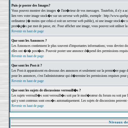
Puis-je poster des Images?
Vous pouvez montrer des images � l'int�rieur de vos messages. Toutefois, il n'y a 
lien vers votre image stock�e sur un serveur web public, exemple : http://www.quelq
ordinateur (� moins que celui-ci soit un serveur web public), ni une image stock�e su
prot�g�s par mot de passe, etc. Pour afficher une image, vous pouvez soit utiliser 
Revenir en haut de page
Que sont les Annonces ?
Les Annonces contiennent le plus souvent d'importantes informations; vous devriez d
elles ont �t� post�es. Pouvoir poster une annonce d�pend des permissions requises;
Revenir en haut de page
Que sont les Post-it ?
Les Post-it apparaissent en-dessous des annonces et seulement sur la premi�re page 
pour les annonces, c'est l'administrateur qui d�termine les permissions requises pour 
Revenir en haut de page
Que sont les sujets de discussions verrouill�s ?
Les sujets verrouill�s sont verrouill�s soit par le mod�rateur du forum ou soit par 
qui y sont contenus sont cess�s automatiquement. Les sujets de discussions peuvent 
Revenir en haut de page
Niveaux de