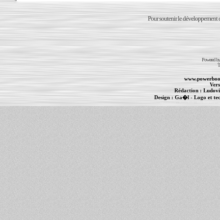
Pour soutenir le développement du
Powered b
T
www.powerboo
Vers
Rédaction :
Ludovi
Design :
Ga�l
- Logo et te
Informations :
PowerBook
-
MacBook Pro
-
i