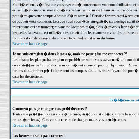
Premi�rement, v�rifiez que vous avez entr� correctement vos nom d'utilisateur et mo
est activ� et que vous avez cliqu� sur le lien
J'ai moins de 13 ans
au moment de l'enre
peut-�tre que votre compte a besoin d'�tre activ� ? Certains forums requi�rent que 
de pouvoir vous connecter. Lorsque vous vous �tes enregistr�, un message aurait d� v
instructions qui s'y trouvent; si vous ne l'avez pas re�u, alors �tes-vous bien s�r que
lesquelles l'activation est utilis�e, c'est de r�duire les chances de voir des utilis
fournie est valide, essayez alors de contacter l'administrateur du forum.
Revenir en haut de page
Je me suis enregistr� dans le pass�, mais ne peux plus me connecter ?!
Les raisons les plus probables pour ce probl�me sont : vous avez entr� un nom d'ut
enregistr�) ou l'administrateur a supprim� votre compte pour quelque raison. Si vous 
forums de supprimer p�riodiquement les comptes des utilisateurs n'ayant rien post� a
dans les discussions.
Revenir en haut de page
Pr�f�rences et
Comment puis-je changer mes pr�f�rences ?
Toutes vos pr�f�rences (si vous �tes enregistr�) sont stock�es dans la base de don
ne pas �tre le cas). Ceci vous permettra de changer toutes vos pr�f�rences.
Revenir en haut de page
Les heures ne sont pas correctes !