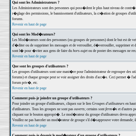
Qui sont les Administrateurs ?
Les Administrateurs sont des personnes qui poss�dent le plus haut niveau de contr�le 
r�glage des permissions, le bannissement d'utilisateurs, la cr�ation de groupes d'uti
forums.
Revenir en haut de page
Qui sont les Mod�rateurs?
Les Mod�rateurs sont des personnes (ou groupes de personnes) dont le but est de veil
d'�diter ou de supprimer les messages et de verrouiller, d�verrouiller, supprimer 
sont l� pour �viter aux gens de faire du
hors-sujet
ou de poster des messages ne res
Revenir en haut de page
Que sont les groupes d'utilisateurs ?
Les groupes d'utilisateurs sont une mani�re pour l'administrateur de regrouper des util
forums) et chaque groupe peut se voir assigner des droits d'acc�s. Ceci permet � 
forum priv�, etc.
Revenir en haut de page
Comment puis-je joindre un groupe d'utilisateurs ?
Pour joindre un groupe d'utilisateurs, cliquez sur le lien
Groupes d'utilisateurs
en haut
d'utilisateurs. Tous les groupes ne sont pas
ouverts
; certains sont
ferm�s
et d'autres p
cliquant sur le bouton appropri�. Le mod�rateur du groupe d'utilisateurs devra appro
Veuillez ne pas harceler un mod�rateur de groupe s'il d�sapprouve votre demande; il 
Revenir en haut de page
Comment puis-je devenir le mod�rateur d'un groupe d'utilisateurs ?