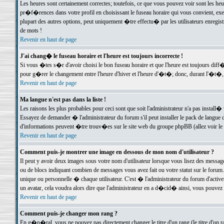
Les heures sont certainement correctes; toutefois, ce que vous pouvez voir sont les he
pr�f�rences dans votre profil en choisissant le fuseau horaire qui vous convient, exe
plupart des autres options, peut uniquement �tre effectu� par les utilisateurs enregis
de mots !
Revenir en haut de page
J'ai chang� le fuseau horaire et l'heure est toujours incorrecte !
Si vous �tes s�r d'avoir choisi le bon fuseau horaire et que l'heure est toujours d
pour g�rer le changement entre l'heure d'hiver et l'heure d'�t�; donc, durant l'�t�,
Revenir en haut de page
Ma langue n'est pas dans la liste !
Les raisons les plus probables pour ceci sont que soit l'administrateur n'a pas install�
Essayez de demander � l'administrateur du forum s'il peut installer le pack de langue d
d'informations peuvent �tre trouv�es sur le site web du groupe phpBB (allez voir le l
Revenir en haut de page
Comment puis-je montrer une image en dessous de mon nom d'utilisateur ?
Il peut y avoir deux images sous votre nom d'utilisateur lorsque vous lisez des mess
ou de blocs indiquant combien de messages vous avez fait ou votre statut sur le for
unique ou personnelle � chaque utilisateur. C'est � l'administrateur du forum d'activer
un avatar, cela voudra alors dire que l'administrateur en a d�cid� ainsi, vous pouvez
Revenir en haut de page
Comment puis-je changer mon rang ?
En g�n�ral, vous ne pouvez pas directement changer le titre d'un rang (le titre d'un ra