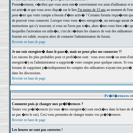
Premi�rement, v�rifiez que vous avez entr� correctement vos nom d'utilisateur et mo
est activ� et que vous avez cliqu� sur le lien
J'ai moins de 13 ans
au moment de l'enre
peut-�tre que votre compte a besoin d'�tre activ� ? Certains forums requi�rent que 
de pouvoir vous connecter. Lorsque vous vous �tes enregistr�, un message aurait d� v
instructions qui s'y trouvent; si vous ne l'avez pas re�u, alors �tes-vous bien s�r que
lesquelles l'activation est utilis�e, c'est de r�duire les chances de voir des utilis
fournie est valide, essayez alors de contacter l'administrateur du forum.
Revenir en haut de page
Je me suis enregistr� dans le pass�, mais ne peux plus me connecter ?!
Les raisons les plus probables pour ce probl�me sont : vous avez entr� un nom d'ut
enregistr�) ou l'administrateur a supprim� votre compte pour quelque raison. Si vous 
forums de supprimer p�riodiquement les comptes des utilisateurs n'ayant rien post� a
dans les discussions.
Revenir en haut de page
Pr�f�rences et
Comment puis-je changer mes pr�f�rences ?
Toutes vos pr�f�rences (si vous �tes enregistr�) sont stock�es dans la base de don
ne pas �tre le cas). Ceci vous permettra de changer toutes vos pr�f�rences.
Revenir en haut de page
Les heures ne sont pas correctes !