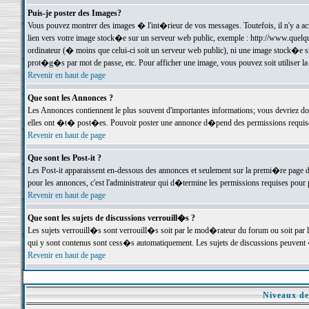
Puis-je poster des Images?
Vous pouvez montrer des images � l'int�rieur de vos messages. Toutefois, il n'y a 
lien vers votre image stock�e sur un serveur web public, exemple : http://www.quelq
ordinateur (� moins que celui-ci soit un serveur web public), ni une image stock�e su
prot�g�s par mot de passe, etc. Pour afficher une image, vous pouvez soit utiliser 
Revenir en haut de page
Que sont les Annonces ?
Les Annonces contiennent le plus souvent d'importantes informations; vous devriez d
elles ont �t� post�es. Pouvoir poster une annonce d�pend des permissions requises;
Revenir en haut de page
Que sont les Post-it ?
Les Post-it apparaissent en-dessous des annonces et seulement sur la premi�re page 
pour les annonces, c'est l'administrateur qui d�termine les permissions requises pour 
Revenir en haut de page
Que sont les sujets de discussions verrouill�s ?
Les sujets verrouill�s sont verrouill�s soit par le mod�rateur du forum ou soit par 
qui y sont contenus sont cess�s automatiquement. Les sujets de discussions peuvent 
Revenir en haut de page
Niveaux de