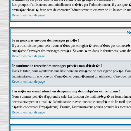
Les groupes d'utilisateurs sont initiallement cr��s par l'administrateur; il y assign
premi�re chose � faire sera de contacter l'administrateur; essayez de lui laisser un 
Revenir en haut de page
Me
Je ne peux pas envoyer de messages priv�s !
Il y a trois raisons pour cela : vous n'�tes pas enregistr� et/ou n'�tes pas connect�
emp�che d'envoyer des messages priv�s. Si vous �tes dans le dernier cas, vous devr
Revenir en haut de page
Je continue de recevoir des messages priv�s non-d�sir�s !
Dans le futur, nous ajouterons une liste noire au syst�me de messagerie priv�e. P
l'administrateur; il a le pouvoir d'emp�cher compl�tement un utilisateur d'envoyer 
Revenir en haut de page
J'ai re�u un e-mail abusif ou de spamming de quelqu'un sur ce forum !
Nous sommes pein�s d'apprendre cela. La fonction d'e-mail int�gr� au forum inclut d
devriez envoyer un e-mail � l'administrateur avec une copie compl�te de l'e-mail que v
d�tails concernant l'exp�diteur). Ensuite, l'administrateur pourra prendre les mesure
Revenir en haut de page