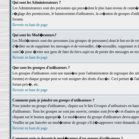
Qui sont les Administrateurs ?
Les Administrateurs sont des personnes qui poss�dent le plus haut niveau de contr�le 
r�glage des permissions, le bannissement d'utilisateurs, la cr�ation de groupes d'uti
forums.
Revenir en haut de page
Qui sont les Mod�rateurs?
Les Mod�rateurs sont des personnes (ou groupes de personnes) dont le but est de veil
d'�diter ou de supprimer les messages et de verrouiller, d�verrouiller, supprimer 
sont l� pour �viter aux gens de faire du
hors-sujet
ou de poster des messages ne res
Revenir en haut de page
Que sont les groupes d'utilisateurs ?
Les groupes d'utilisateurs sont une mani�re pour l'administrateur de regrouper des util
forums) et chaque groupe peut se voir assigner des droits d'acc�s. Ceci permet � 
forum priv�, etc.
Revenir en haut de page
Comment puis-je joindre un groupe d'utilisateurs ?
Pour joindre un groupe d'utilisateurs, cliquez sur le lien
Groupes d'utilisateurs
en haut
d'utilisateurs. Tous les groupes ne sont pas
ouverts
; certains sont
ferm�s
et d'autres p
cliquant sur le bouton appropri�. Le mod�rateur du groupe d'utilisateurs devra appro
Veuillez ne pas harceler un mod�rateur de groupe s'il d�sapprouve votre demande; il 
Revenir en haut de page
Comment puis-je devenir le mod�rateur d'un groupe d'utilisateurs ?