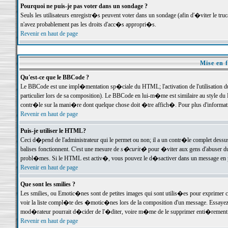
Pourquoi ne puis-je pas voter dans un sondage ?
Seuls les utilisateurs enregistr�s peuvent voter dans un sondage (afin d'�viter le tr
n'avez probablement pas les droits d'acc�s appropri�s.
Revenir en haut de page
Mise en f
Qu'est-ce que le BBCode ?
Le BBCode est une impl�mentation sp�ciale du HTML; l'activation de l'utilisation 
particulier lors de sa composition). Le BBCode en lui-m�me est similaire au style du H
contr�le sur la mani�re dont quelque chose doit �tre affich�. Pour plus d'information
Revenir en haut de page
Puis-je utiliser le HTML?
Ceci d�pend de l'administrateur qui le permet ou non; il a un contr�le complet dessu
balises fonctionnent. C'est une mesure de
s�curit�
pour �viter aux gens d'abuser du 
probl�mes. Si le HTML est activ�, vous pouvez le d�sactiver dans un message en par
Revenir en haut de page
Que sont les smilies ?
Les smilies, ou Emotic�nes sont de petites images qui sont utilis�es pour exprimer certa
voir la liste compl�te des �motic�nes lors de la composition d'un message. Essayez de 
mod�rateur pourrait d�cider de l'�diter, voire m�me de le supprimer enti�rement
Revenir en haut de page