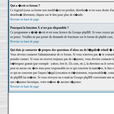
Qui a �crit ce forum ?
Ce logiciel (sous sa forme non modifi�e) est produit, distribu� et est sous droits d'a
distribu� librement; cliquez sur le lien pour plus de d�tails.
Revenir en haut de page
Pourquoi la fonction X n'est pas disponible ?
Ce programme a �t� �crit et est sous licence du Groupe phpBB. Si vous croyez qu'un
en pense. Veuillez ne pas poster de demande de fonctions sur le forum de phpbb.com; 
Revenir en haut de page
Qui dois-je contacter � propos des questions d'abus ou de l�galit� relatif � 
Vous devriez contacter l'administrateur de ce forum. Si vous n'arrivez pas � le conta
prendre contact. Si vous ne recevez toujours pas de r�ponse, vous devriez contacter 
h�bergeur gratuit (par exemple : yahoo, free.fr, f2s.com, etc.), la direction ou le se
peut en aucun cas �tre tenu pour responsable en ce qui concerne la mani�re, le lieu ou 
ce qui ne concerne pas l'aspect l�gal (cessation et d�sistement, responsabilit�, comm
de phpBB lui-m�me. Si vous envoyez un e-mail au Groupe phpBB concernant une utili
une r�ponse laconique, voire m�me � aucune r�ponse.
Revenir en haut de page