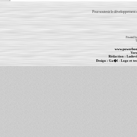
Pour soutenir le développement du
Powered b
T
www.powerboo
Vers
Rédaction :
Ludovi
Design :
Ga�l
- Logo et te
Informations :
PowerBook
-
MacBook Pro
-
i