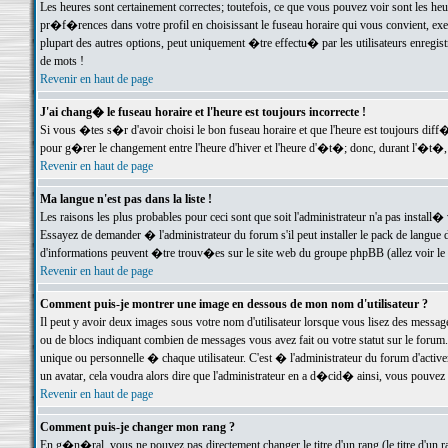
Les heures sont certainement correctes; toutefois, ce que vous pouvez voir sont les he
pr�f�rences dans votre profil en choisissant le fuseau horaire qui vous convient, exe
plupart des autres options, peut uniquement �tre effectu� par les utilisateurs enregis
de mots !
Revenir en haut de page
J'ai chang� le fuseau horaire et l'heure est toujours incorrecte !
Si vous �tes s�r d'avoir choisi le bon fuseau horaire et que l'heure est toujours d
pour g�rer le changement entre l'heure d'hiver et l'heure d'�t�; donc, durant l'�t�,
Revenir en haut de page
Ma langue n'est pas dans la liste !
Les raisons les plus probables pour ceci sont que soit l'administrateur n'a pas install�
Essayez de demander � l'administrateur du forum s'il peut installer le pack de langue d
d'informations peuvent �tre trouv�es sur le site web du groupe phpBB (allez voir le l
Revenir en haut de page
Comment puis-je montrer une image en dessous de mon nom d'utilisateur ?
Il peut y avoir deux images sous votre nom d'utilisateur lorsque vous lisez des mess
ou de blocs indiquant combien de messages vous avez fait ou votre statut sur le for
unique ou personnelle � chaque utilisateur. C'est � l'administrateur du forum d'activer
un avatar, cela voudra alors dire que l'administrateur en a d�cid� ainsi, vous pouvez
Revenir en haut de page
Comment puis-je changer mon rang ?
En g�n�ral, vous ne pouvez pas directement changer le titre d'un rang (le titre d'un ra