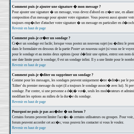
Comment puis-je ajouter une signature � mon message ?
Pour ajouter une signature � un message, vous devez d'abord en cr�er une, en allant
composition d'un message pour ajouter votre signature. Vous pouvez aussi ajouter vot
toujours emp�cher d'attacher votre signature � un message en particulier en d�cochan
Revenir en haut de page
Comment puis-je cr�er un sondage ?
Cr�er un sondage est facile; lorsque vous postez un nouveau sujet (ou �ditez le premie
dans le formulaire en dessous de la partie
Poster un nouveau sujet
(si vous ne le voyez
pour le sondage et au moins deux options (pour d�finir une option, entrez son nom d
une date limite pour le sondage; 0 est un sondage infini. Il y a une limite pour le nomb
Revenir en haut de page
Comment puis-je �diter ou supprimer un sondage ?
Comme pour les messages, les sondages peuvent uniquement �tre �dit�s par le poste
'Editer' du premier message du sujet (il a toujours le sondage associ� avec lui). Si 
sondage. Par contre, si une personne a d�j� vot�, seuls les mod�rateurs et administ
modifiant les options au milieu de la dur�e du sondage.
Revenir en haut de page
Pourquoi ne puis-je pas acc�der � un forum ?
Certains forums peuvent limiter l'acc�s � certains utilisateurs ou groupes. Pour voir, 
forum peuvent accorder cet acc�s; vous pouvez les contacter si vous le voulez.
Revenir en haut de page