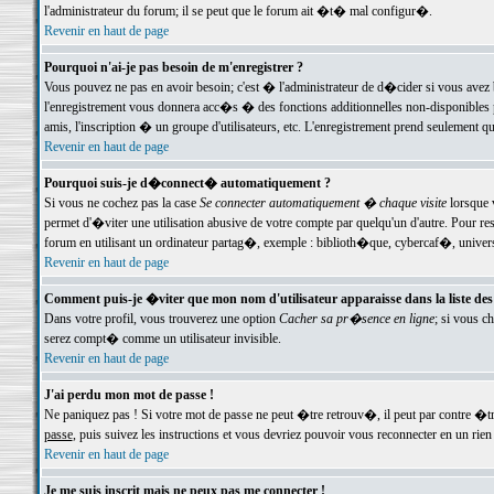
l'administrateur du forum; il se peut que le forum ait �t� mal configur�.
Revenir en haut de page
Pourquoi n'ai-je pas besoin de m'enregistrer ?
Vous pouvez ne pas en avoir besoin; c'est � l'administrateur de d�cider si vous avez 
l'enregistrement vous donnera acc�s � des fonctions additionnelles non-disponibles p
amis, l'inscription � un groupe d'utilisateurs, etc. L'enregistrement prend seulement q
Revenir en haut de page
Pourquoi suis-je d�connect� automatiquement ?
Si vous ne cochez pas la case
Se connecter automatiquement � chaque visite
lorsque 
permet d'�viter une utilisation abusive de votre compte par quelqu'un d'autre. Pour 
forum en utilisant un ordinateur partag�, exemple : biblioth�que, cybercaf�, univers
Revenir en haut de page
Comment puis-je �viter que mon nom d'utilisateur apparaisse dans la liste des u
Dans votre profil, vous trouverez une option
Cacher sa pr�sence en ligne
; si vous c
serez compt� comme un utilisateur invisible.
Revenir en haut de page
J'ai perdu mon mot de passe !
Ne paniquez pas ! Si votre mot de passe ne peut �tre retrouv�, il peut par contre �tre
passe
, puis suivez les instructions et vous devriez pouvoir vous reconnecter en un rien
Revenir en haut de page
Je me suis inscrit mais ne peux pas me connecter !