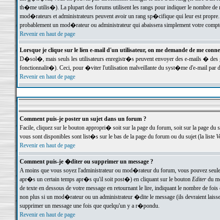
th�me utilis�). La plupart des forums utilisent les rangs pour indiquer le nombre de m
mod�rateurs et administrateurs peuvent avoir un rang sp�cifique qui leur est propre. 
probablement un mod�rateur ou administrateur qui abaissera simplement votre compte
Revenir en haut de page
Lorsque je clique sur le lien e-mail d'un utilisateur, on me demande de me conne
D�sol�, mais seuls les utilisateurs enregistr�s peuvent envoyer des e-mails � des ge
fonctionnalit�). Ceci, pour �viter l'utilisation malveillante du syst�me d'e-mail par 
Revenir en haut de page
Comment puis-je poster un sujet dans un forum ?
Facile, cliquez sur le bouton appropri� soit sur la page du forum, soit sur la page du 
vous sont disponibles sont list�s sur le bas de la page du forum ou du sujet (la liste
V
Revenir en haut de page
Comment puis-je �diter ou supprimer un message ?
A moins que vous soyez l'administrateur ou mod�rateur du forum, vous pouvez seul
apr�s un certain temps apr�s qu'il soit post�) en cliquant sur le bouton
Editer
du me
de texte en dessous de votre message en retournant le lire, indiquant le nombre de fo
non plus si un mod�rateur ou un administrateur �dite le message (ils devraient laisser
supprimer un message une fois que quelqu'un y a r�pondu.
Revenir en haut de page