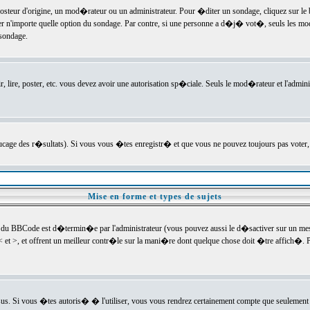
ur d'origine, un mod�rateur ou un administrateur. Pour �diter un sondage, cliquez sur le bou
r n'importe quelle option du sondage. Par contre, si une personne a d�j� vot�, seuls les mod
 sondage.
r, lire, poster, etc. vous devez avoir une autorisation sp�ciale. Seuls le mod�rateur et l'admin
trucage des r�sultats). Si vous vous �tes enregistr� et que vous ne pouvez toujours pas voter
Mise en forme et types de sujets
 du BBCode est d�termin�e par l'administrateur (vous pouvez aussi le d�sactiver sur un mess
< et >, et offrent un meilleur contr�le sur la mani�re dont quelque chose doit �tre affich�. Po
sus. Si vous �tes autoris� � l'utiliser, vous vous rendrez certainement compte que seulement 