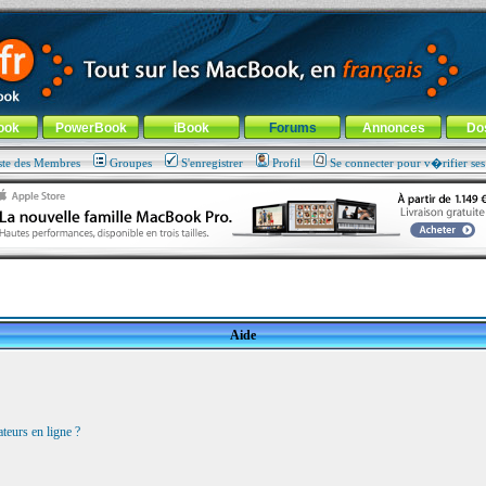
ade !
général
-
Aller au menu de la rubrique
ook
PowerBook
iBook
Forums
Annonces
Do
ste des Membres
Groupes
S'enregistrer
Profil
Se connecter pour v�rifier se
Aide
teurs en ligne ?