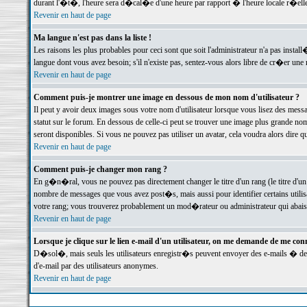
durant l'�t�, l'heure sera d�cal�e d'une heure par rapport � l'heure locale r�elle
Revenir en haut de page
Ma langue n'est pas dans la liste !
Les raisons les plus probables pour ceci sont que soit l'administrateur n'a pas instal
langue dont vous avez besoin; s'il n'existe pas, sentez-vous alors libre de cr�er un
Revenir en haut de page
Comment puis-je montrer une image en dessous de mon nom d'utilisateur ?
Il peut y avoir deux images sous votre nom d'utilisateur lorsque vous lisez des me
statut sur le forum. En dessous de celle-ci peut se trouver une image plus grande n
seront disponibles. Si vous ne pouvez pas utiliser un avatar, cela voudra alors dire
Revenir en haut de page
Comment puis-je changer mon rang ?
En g�n�ral, vous ne pouvez pas directement changer le titre d'un rang (le titre d'un 
nombre de messages que vous avez post�s, mais aussi pour identifier certains utilisa
votre rang; vous trouverez probablement un mod�rateur ou administrateur qui abais
Revenir en haut de page
Lorsque je clique sur le lien e-mail d'un utilisateur, on me demande de me conn
D�sol�, mais seuls les utilisateurs enregistr�s peuvent envoyer des e-mails � des 
d'e-mail par des utilisateurs anonymes.
Revenir en haut de page