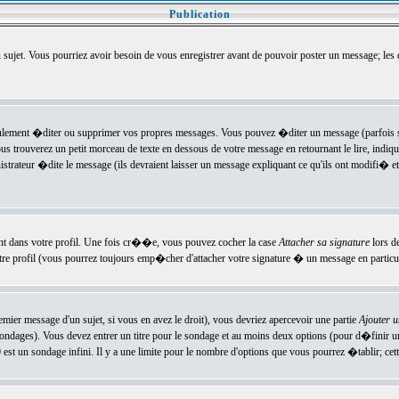
Publication
u sujet. Vous pourriez avoir besoin de vous enregistrer avant de pouvoir poster un message; les
ement �diter ou supprimer vos propres messages. Vous pouvez �diter un message (parfois se
verez un petit morceau de texte en dessous de votre message en retournant le lire, indiquan
ateur �dite le message (ils devraient laisser un message expliquant ce qu'ils ont modifi� et 
nt dans votre profil. Une fois cr��e, vous pouvez cocher la case
Attacher sa signature
lors d
e profil (vous pourrez toujours emp�cher d'attacher votre signature � un message en particuli
ier message d'un sujet, si vous en avez le droit), vous devriez apercevoir une partie
Ajouter 
sondages). Vous devez entrer un titre pour le sondage et au moins deux options (pour d�finir 
t un sondage infini. Il y a une limite pour le nombre d'options que vous pourrez �tablir; cette