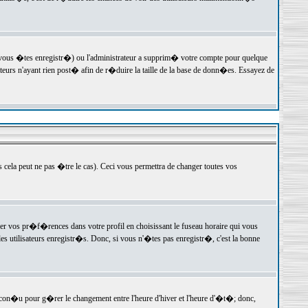
 vous �tes enregistr�) ou l'administrateur a supprim� votre compte pour quelque
teurs n'ayant rien post� afin de r�duire la taille de la base de donn�es. Essayez de
ela peut ne pas �tre le cas). Ceci vous permettra de changer toutes vos
ger vos pr�f�rences dans votre profil en choisissant le fuseau horaire qui vous
es utilisateurs enregistr�s. Donc, si vous n'�tes pas enregistr�, c'est la bonne
 con�u pour g�rer le changement entre l'heure d'hiver et l'heure d'�t�; donc,