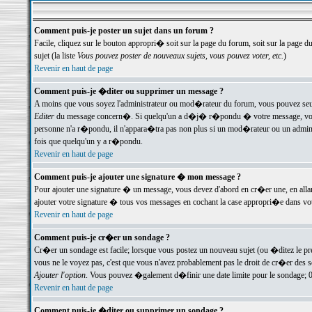
Comment puis-je poster un sujet dans un forum ?
Facile, cliquez sur le bouton appropri� soit sur la page du forum, soit sur la page d
sujet (la liste
Vous pouvez poster de nouveaux sujets, vous pouvez voter, etc.
)
Revenir en haut de page
Comment puis-je �diter ou supprimer un message ?
A moins que vous soyez l'administrateur ou mod�rateur du forum, vous pouvez seul
Editer
du message concern�. Si quelqu'un a d�j� r�pondu � votre message, vous trou
personne n'a r�pondu, il n'appara�tra pas non plus si un mod�rateur ou un administr
fois que quelqu'un y a r�pondu.
Revenir en haut de page
Comment puis-je ajouter une signature � mon message ?
Pour ajouter une signature � un message, vous devez d'abord en cr�er une, en alla
ajouter votre signature � tous vos messages en cochant la case appropri�e dans votr
Revenir en haut de page
Comment puis-je cr�er un sondage ?
Cr�er un sondage est facile; lorsque vous postez un nouveau sujet (ou �ditez le prem
vous ne le voyez pas, c'est que vous n'avez probablement pas le droit de cr�er des 
Ajouter l'option
. Vous pouvez �galement d�finir une date limite pour le sondage; 0 es
Revenir en haut de page
Comment puis-je �diter ou supprimer un sondage ?