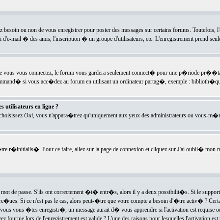
ez besoin ou non de vous enregistrer pour poster des messages sur certains forums. Toutefois,
i d'e-mail � des amis, l'inscription � un groupe d'utilisateurs, etc. L'enregistrement prend seu
e vous vous connectez, le forum vous gardera seulement connect� pour une p�riode pr��tabli
ecommand� si vous acc�dez au forum en utilisant un ordinateur partag�, exemple : biblioth�qu
 utilisateurs en ligne ?
 choisissez
Oui
, vous n'appara�trez qu'uniquement aux yeux des administrateurs ou vous-m�m
re r�initialis�. Pour ce faire, allez sur la page de connexion et cliquez sur
J'ai oubli� mon m
mot de passe. S'ils ont correctement �t� entr�s, alors il y a deux possibilit�s. Si le suppo
 re�ues. Si ce n'est pas le cas, alors peut-�tre que votre compte a besoin d'�tre activ� ? Cer
ous vous �tes enregistr�, un message aurait d� vous apprendre si l'activation est requise ou n
fournie lors de l'enregistrement est valide ? L'une des raisons pour lesquelles l'activation est