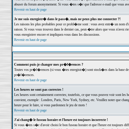
abuser du forum anonymement. Si vous �tes s�r que l'adresse e-mail que vous avez f
Revenir en haut de page
Je me suis enregistr� dans le pass�, mais ne peux plus me connecter ?!
Les raisons les plus probables pour ce probl�me sont : vous avez entr� un nom d'
raison. Si vous vous trouvez dans le dernier cas, peut-�tre alors que vous n'avez ri
vous enregistrer encore et impliquez-vous dans les discussions.
Revenir en haut de page
Comment puis-je changer mes pr�f�rences ?
Toutes vos pr�f�rences (si vous �tes enregistr�) sont stock�es dans la base de d
pr�f�rences.
Revenir en haut de page
Les heures ne sont pas correctes !
Les heures sont certainement correctes; toutefois, ce que vous pouvez voir sont les 
convient, exemple : Londres, Paris, New York, Sydney, etc. Veuillez noter que chang
heure pour le faire, si vous pardonnez le jeu de mots !
Revenir en haut de page
J'ai chang� le fuseau horaire et l'heure est toujours incorrecte !
Si vous �tes s�r d'avoir choisi le bon fuseau horaire et que l'heure est toujours 