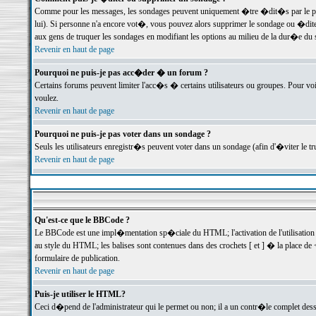
Comme pour les messages, les sondages peuvent uniquement �tre �dit�s par le poste
lui). Si personne n'a encore vot�, vous pouvez alors supprimer le sondage ou �dite
aux gens de truquer les sondages en modifiant les options au milieu de la dur�e du
Revenir en haut de page
Pourquoi ne puis-je pas acc�der � un forum ?
Certains forums peuvent limiter l'acc�s � certains utilisateurs ou groupes. Pour voi
voulez.
Revenir en haut de page
Pourquoi ne puis-je pas voter dans un sondage ?
Seuls les utilisateurs enregistr�s peuvent voter dans un sondage (afin d'�viter le 
Revenir en haut de page
Qu'est-ce que le BBCode ?
Le BBCode est une impl�mentation sp�ciale du HTML; l'activation de l'utilisation
au style du HTML; les balises sont contenues dans des crochets [ et ] � la place de 
formulaire de publication.
Revenir en haut de page
Puis-je utiliser le HTML?
Ceci d�pend de l'administrateur qui le permet ou non; il a un contr�le complet des