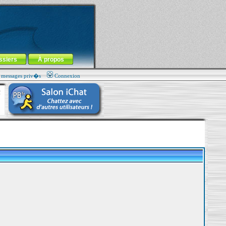
ssiers
À propos
s messages priv�s
Connexion