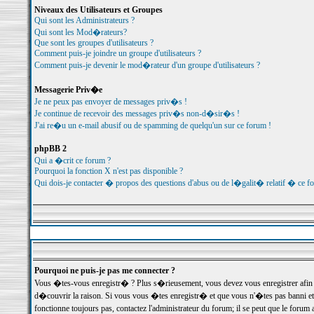
Niveaux des Utilisateurs et Groupes
Qui sont les Administrateurs ?
Qui sont les Mod�rateurs?
Que sont les groupes d'utilisateurs ?
Comment puis-je joindre un groupe d'utilisateurs ?
Comment puis-je devenir le mod�rateur d'un groupe d'utilisateurs ?
Messagerie Priv�e
Je ne peux pas envoyer de messages priv�s !
Je continue de recevoir des messages priv�s non-d�sir�s !
J'ai re�u un e-mail abusif ou de spamming de quelqu'un sur ce forum !
phpBB 2
Qui a �crit ce forum ?
Pourquoi la fonction X n'est pas disponible ?
Qui dois-je contacter � propos des questions d'abus ou de l�galit� relatif � ce f
Pourquoi ne puis-je pas me connecter ?
Vous �tes-vous enregistr� ? Plus s�rieusement, vous devez vous enregistrer afin d
d�couvrir la raison. Si vous vous �tes enregistr� et que vous n'�tes pas banni et
fonctionne toujours pas, contactez l'administrateur du forum; il se peut que le for