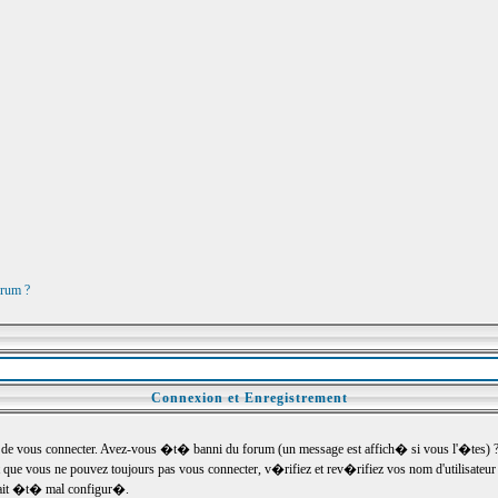
orum ?
Connexion et Enregistrement
e vous connecter. Avez-vous �t� banni du forum (un message est affich� si vous l'�tes) ? Si
 que vous ne pouvez toujours pas vous connecter, v�rifiez et rev�rifiez vos nom d'utilisateu
um ait �t� mal configur�.