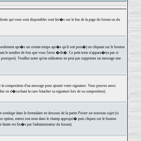
 droits qui vous sont disponibles sont list�s sur le bas de la page du forum ou du
ulement apr�s un certain temps apr�s qu'il soit post�) en cliquant sur le bouton
t le nombre de fois que vous l'avez �dit�. Ce petit texte n'appara�tra pas si
pourquoi). Veuillez noter qu'un utilisateur ne peut pas supprimer un message une
e la composition d'un message pour ajouter votre signature. Vous pouvez aussi
er en d�cochant la case Attacher sa signature lors de sa composition).
un sondage
dans le formulaire en dessous de la partie
Poster un nouveau sujet
(si
une option, entrez son nom dans le champ appropri� puis cliquez sur le bouton
 limite est fix�e par l'administrateur du forum).