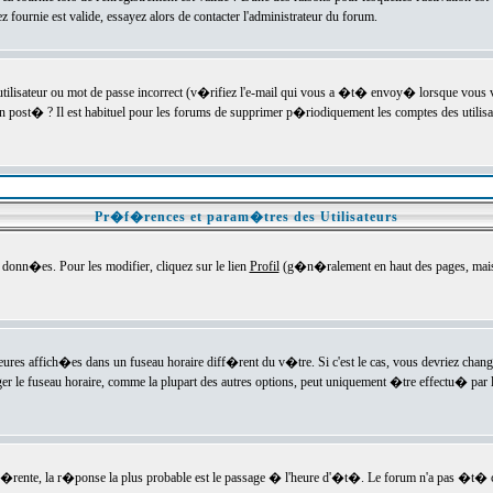
ournie est valide, essayez alors de contacter l'administrateur du forum.
utilisateur ou mot de passe incorrect (v�rifiez l'e-mail qui vous a �t� envoy� lorsque vous
en post� ? Il est habituel pour les forums de supprimer p�riodiquement les comptes des utilisa
Pr�f�rences et param�tres des Utilisateurs
onn�es. Pour les modifier, cliquez sur le lien
Profil
(g�n�ralement en haut des pages, mais c
heures affich�es dans un fuseau horaire diff�rent du v�tre. Si c'est le cas, vous devriez chan
er le fuseau horaire, comme la plupart des autres options, peut uniquement �tre effectu� par l
diff�rente, la r�ponse la plus probable est le passage � l'heure d'�t�. Le forum n'a pas �t�