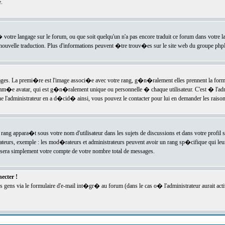
.
l� votre langage sur le forum, ou que soit quelqu'un n'a pas encore traduit ce forum dans votre 
e nouvelle traduction. Plus d'informations peuvent �tre trouv�es sur le site web du groupe phpBB
ssages. La premi�re est l'image associ�e avec votre rang, g�n�ralement elles prennent la form
omm�e avatar, qui est g�n�ralement unique ou personnelle � chaque utilisateur. C'est � l'admin
 que l'administrateur en a d�cid� ainsi, vous pouvez le contacter pour lui en demander les rais
rang appara�t sous votre nom d'utilisateur dans les sujets de discussions et dans votre profil s
teurs, exemple : les mod�rateurs et administrateurs peuvent avoir un rang sp�cifique qui leur 
sera simplement votre compte de votre nombre total de messages.
ecter !
gens via le formulaire d'e-mail int�gr� au forum (dans le cas o� l'administrateur aurait acti