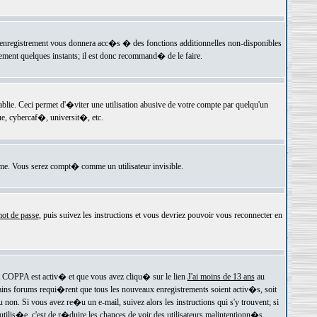
 l'enregistrement vous donnera acc�s � des fonctions additionnelles non-disponibles
lement quelques instants; il est donc recommand� de le faire.
e. Ceci permet d'�viter une utilisation abusive de votre compte par quelqu'un
e, cybercaf�, universit�, etc.
e. Vous serez compt� comme un utilisateur invisible.
ot de passe
, puis suivez les instructions et vous devriez pouvoir vous reconnecter en
rt COPPA est activ� et que vous avez cliqu� sur le lien
J'ai moins de 13 ans
au
tains forums requi�rent que tous les nouveaux enregistrements soient activ�s, soit
on. Si vous avez re�u un e-mail, suivez alors les instructions qui s'y trouvent; si
 utilis�e, c'est de r�duire les chances de voir des utilisateurs malintentionn�s