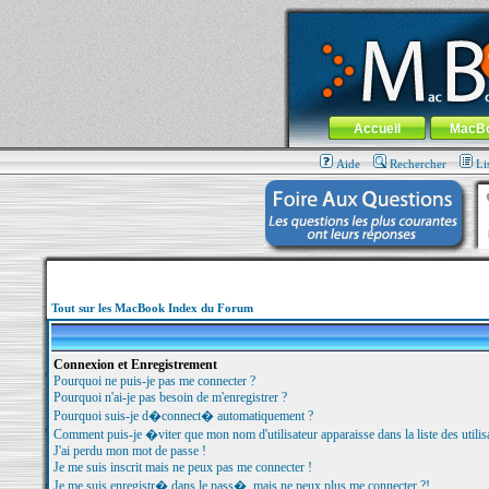
MacBook-fr.com : 100% Apple... 100% nom
Aller au contenu
-
Aller au menu 
Menu général
Accueil
MacB
Aide
Rechercher
Li
Tout sur les MacBook Index du Forum
Connexion et Enregistrement
Pourquoi ne puis-je pas me connecter ?
Pourquoi n'ai-je pas besoin de m'enregistrer ?
Pourquoi suis-je d�connect� automatiquement ?
Comment puis-je �viter que mon nom d'utilisateur apparaisse dans la liste des utilisa
J'ai perdu mon mot de passe !
Je me suis inscrit mais ne peux pas me connecter !
Je me suis enregistr� dans le pass�, mais ne peux plus me connecter ?!