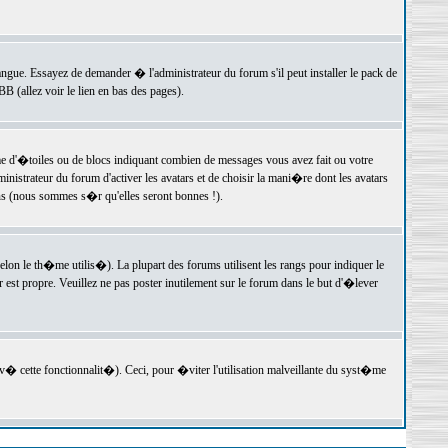
langue. Essayez de demander � l'administrateur du forum s'il peut installer le pack de
 (allez voir le lien en bas des pages).
e d'�toiles ou de blocs indiquant combien de messages vous avez fait ou votre
istrateur du forum d'activer les avatars et de choisir la mani�re dont les avatars
ons (nous sommes s�r qu'elles seront bonnes !).
elon le th�me utilis�). La plupart des forums utilisent les rangs pour indiquer le
est propre. Veuillez ne pas poster inutilement sur le forum dans le but d'�lever
v� cette fonctionnalit�). Ceci, pour �viter l'utilisation malveillante du syst�me