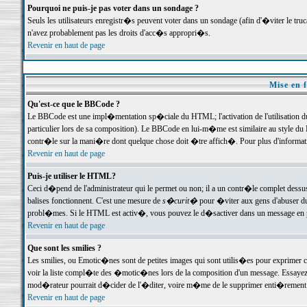
Pourquoi ne puis-je pas voter dans un sondage ?
Seuls les utilisateurs enregistr�s peuvent voter dans un sondage (afin d'�viter le tr
n'avez probablement pas les droits d'acc�s appropri�s.
Revenir en haut de page
Mise en f
Qu'est-ce que le BBCode ?
Le BBCode est une impl�mentation sp�ciale du HTML; l'activation de l'utilisation 
particulier lors de sa composition). Le BBCode en lui-m�me est similaire au style du H
contr�le sur la mani�re dont quelque chose doit �tre affich�. Pour plus d'information
Revenir en haut de page
Puis-je utiliser le HTML?
Ceci d�pend de l'administrateur qui le permet ou non; il a un contr�le complet dessu
balises fonctionnent. C'est une mesure de
s�curit�
pour �viter aux gens d'abuser du 
probl�mes. Si le HTML est activ�, vous pouvez le d�sactiver dans un message en par
Revenir en haut de page
Que sont les smilies ?
Les smilies, ou Emotic�nes sont de petites images qui sont utilis�es pour exprimer certa
voir la liste compl�te des �motic�nes lors de la composition d'un message. Essayez de 
mod�rateur pourrait d�cider de l'�diter, voire m�me de le supprimer enti�rement
Revenir en haut de page