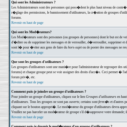
Qui sont les Administrateurs ?
Les Administrateurs sont des personnes qui poss�dent le plus haut niveau de contr�le 
r�glage des permissions, le bannissement d'utilisateurs, la cr�ation de groupes d'uti
forums.
Revenir en haut de page
Qui sont les Mod�rateurs?
Les Mod�rateurs sont des personnes (ou groupes de personnes) dont le but est de veil
d'�diter ou de supprimer les messages et de verrouiller, d�verrouiller, supprimer 
sont l� pour �viter aux gens de faire du
hors-sujet
ou de poster des messages ne res
Revenir en haut de page
Que sont les groupes d'utilisateurs ?
Les groupes d'utilisateurs sont une mani�re pour l'administrateur de regrouper des util
forums) et chaque groupe peut se voir assigner des droits d'acc�s. Ceci permet � 
forum priv�, etc.
Revenir en haut de page
Comment puis-je joindre un groupe d'utilisateurs ?
Pour joindre un groupe d'utilisateurs, cliquez sur le lien
Groupes d'utilisateurs
en haut
d'utilisateurs. Tous les groupes ne sont pas
ouverts
; certains sont
ferm�s
et d'autres p
cliquant sur le bouton appropri�. Le mod�rateur du groupe d'utilisateurs devra appro
Veuillez ne pas harceler un mod�rateur de groupe s'il d�sapprouve votre demande; il 
Revenir en haut de page
Comment puis-je devenir le mod�rateur d'un groupe d'utilisateurs ?