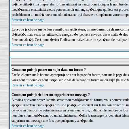
th�me utilis�). La plupart des forums utilisent les rangs pour indiquer le nombre de m
mod�rateurs et administrateurs peuvent avoir un rang sp�cifique qui leur est propre. 
probablement un mod�rateur ou administrateur qui abaissera simplement votre compte
Revenir en haut de page
Lorsque je clique sur le lien e-mail d'un utilisateur, on me demande de me conne
D�sol�, mais seuls les utilisateurs enregistr�s peuvent envoyer des e-mails � des ge
fonctionnalit�). Ceci, pour �viter l'utilisation malveillante du syst�me d'e-mail par 
Revenir en haut de page
Comment puis-je poster un sujet dans un forum ?
Facile, cliquez sur le bouton appropri� soit sur la page du forum, soit sur la page du 
vous sont disponibles sont list�s sur le bas de la page du forum ou du sujet (la liste
V
Revenir en haut de page
Comment puis-je �diter ou supprimer un message ?
A moins que vous soyez l'administrateur ou mod�rateur du forum, vous pouvez seul
apr�s un certain temps apr�s qu'il soit post�) en cliquant sur le bouton
Editer
du me
de texte en dessous de votre message en retournant le lire, indiquant le nombre de fo
non plus si un mod�rateur ou un administrateur �dite le message (ils devraient laisser
supprimer un message une fois que quelqu'un y a r�pondu.
Revenir en haut de page