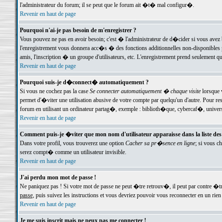
l'administrateur du forum; il se peut que le forum ait �t� mal configur�.
Revenir en haut de page
Pourquoi n'ai-je pas besoin de m'enregistrer ?
Vous pouvez ne pas en avoir besoin; c'est � l'administrateur de d�cider si vous avez 
l'enregistrement vous donnera acc�s � des fonctions additionnelles non-disponibles p
amis, l'inscription � un groupe d'utilisateurs, etc. L'enregistrement prend seulement q
Revenir en haut de page
Pourquoi suis-je d�connect� automatiquement ?
Si vous ne cochez pas la case
Se connecter automatiquement � chaque visite
lorsque 
permet d'�viter une utilisation abusive de votre compte par quelqu'un d'autre. Pour 
forum en utilisant un ordinateur partag�, exemple : biblioth�que, cybercaf�, univers
Revenir en haut de page
Comment puis-je �viter que mon nom d'utilisateur apparaisse dans la liste des u
Dans votre profil, vous trouverez une option
Cacher sa pr�sence en ligne
; si vous c
serez compt� comme un utilisateur invisible.
Revenir en haut de page
J'ai perdu mon mot de passe !
Ne paniquez pas ! Si votre mot de passe ne peut �tre retrouv�, il peut par contre �tre
passe
, puis suivez les instructions et vous devriez pouvoir vous reconnecter en un rien
Revenir en haut de page
Je me suis inscrit mais ne peux pas me connecter !