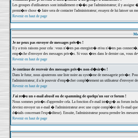
Les groupes d'utilisateurs sont initiallement cr��s par l'administrateur; il y assign
premi�re chose � faire sera de contacter l'administrateur; essayez de lui laisser un 
Revenir en haut de page
Me
Je ne peux pas envoyer de messages priv�s !
Il y a trois raisons pour cela : vous n'�tes pas enregistr� et/ou n'�tes pas connect�
emp�che d'envoyer des messages priv�s. Si vous �tes dans le dernier cas, vous devr
Revenir en haut de page
Je continue de recevoir des messages priv�s non-d�sir�s !
Dans le futur, nous ajouterons une liste noire au syst�me de messagerie priv�e. P
l'administrateur; il a le pouvoir d'emp�cher compl�tement un utilisateur d'envoyer 
Revenir en haut de page
J'ai re�u un e-mail abusif ou de spamming de quelqu'un sur ce forum !
Nous sommes pein�s d'apprendre cela. La fonction d'e-mail int�gr� au forum inclut d
devriez envoyer un e-mail � l'administrateur avec une copie compl�te de l'e-mail que v
d�tails concernant l'exp�diteur). Ensuite, l'administrateur pourra prendre les mesure
Revenir en haut de page