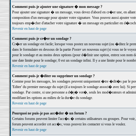
Comment puis-je ajouter une signature � mon message ?
Pour ajouter une signature � un message, vous devez d'abord en cr�er une, en allant
composition d'un message pour ajouter votre signature. Vous pouvez aussi ajouter vot
toujours emp�cher d'attacher votre signature � un message en particulier en d�cochan
Revenir en haut de page
Comment puis-je cr�er un sondage ?
Cr�er un sondage est facile; lorsque vous postez un nouveau sujet (ou �ditez le premie
dans le formulaire en dessous de la partie
Poster un nouveau sujet
(si vous ne le voyez
pour le sondage et au moins deux options (pour d�finir une option, entrez son nom d
une date limite pour le sondage; 0 est un sondage infini. Il y a une limite pour le nomb
Revenir en haut de page
Comment puis-je �diter ou supprimer un sondage ?
Comme pour les messages, les sondages peuvent uniquement �tre �dit�s par le poste
'Editer' du premier message du sujet (il a toujours le sondage associ� avec lui). Si 
sondage. Par contre, si une personne a d�j� vot�, seuls les mod�rateurs et administ
modifiant les options au milieu de la dur�e du sondage.
Revenir en haut de page
Pourquoi ne puis-je pas acc�der � un forum ?
Certains forums peuvent limiter l'acc�s � certains utilisateurs ou groupes. Pour voir, 
forum peuvent accorder cet acc�s; vous pouvez les contacter si vous le voulez.
Revenir en haut de page