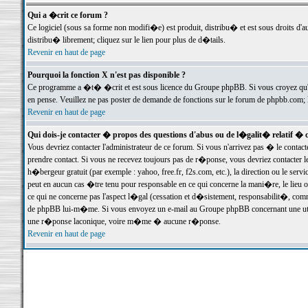
Qui a �crit ce forum ?
Ce logiciel (sous sa forme non modifi�e) est produit, distribu� et est sous droits d'a
distribu� librement; cliquez sur le lien pour plus de d�tails.
Revenir en haut de page
Pourquoi la fonction X n'est pas disponible ?
Ce programme a �t� �crit et est sous licence du Groupe phpBB. Si vous croyez qu'un
en pense. Veuillez ne pas poster de demande de fonctions sur le forum de phpbb.com; 
Revenir en haut de page
Qui dois-je contacter � propos des questions d'abus ou de l�galit� relatif � 
Vous devriez contacter l'administrateur de ce forum. Si vous n'arrivez pas � le conta
prendre contact. Si vous ne recevez toujours pas de r�ponse, vous devriez contacter 
h�bergeur gratuit (par exemple : yahoo, free.fr, f2s.com, etc.), la direction ou le se
peut en aucun cas �tre tenu pour responsable en ce qui concerne la mani�re, le lieu ou 
ce qui ne concerne pas l'aspect l�gal (cessation et d�sistement, responsabilit�, comm
de phpBB lui-m�me. Si vous envoyez un e-mail au Groupe phpBB concernant une utili
une r�ponse laconique, voire m�me � aucune r�ponse.
Revenir en haut de page