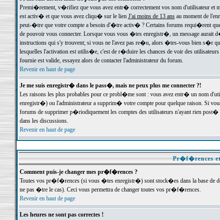
Premi�rement, v�rifiez que vous avez entr� correctement vos nom d'utilisateur et mo
est activ� et que vous avez cliqu� sur le lien
J'ai moins de 13 ans
au moment de l'enre
peut-�tre que votre compte a besoin d'�tre activ� ? Certains forums requi�rent que 
de pouvoir vous connecter. Lorsque vous vous �tes enregistr�, un message aurait d� v
instructions qui s'y trouvent; si vous ne l'avez pas re�u, alors �tes-vous bien s�r que
lesquelles l'activation est utilis�e, c'est de r�duire les chances de voir des utilis
fournie est valide, essayez alors de contacter l'administrateur du forum.
Revenir en haut de page
Je me suis enregistr� dans le pass�, mais ne peux plus me connecter ?!
Les raisons les plus probables pour ce probl�me sont : vous avez entr� un nom d'ut
enregistr�) ou l'administrateur a supprim� votre compte pour quelque raison. Si vous 
forums de supprimer p�riodiquement les comptes des utilisateurs n'ayant rien post� a
dans les discussions.
Revenir en haut de page
Pr�f�rences et
Comment puis-je changer mes pr�f�rences ?
Toutes vos pr�f�rences (si vous �tes enregistr�) sont stock�es dans la base de don
ne pas �tre le cas). Ceci vous permettra de changer toutes vos pr�f�rences.
Revenir en haut de page
Les heures ne sont pas correctes !