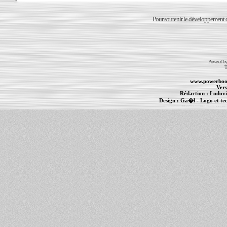
Pour soutenir le développement du
Powered b
T
www.powerboo
Vers
Rédaction :
Ludovi
Design :
Ga�l
- Logo et te
Informations :
PowerBook
-
MacBook Pro
-
i