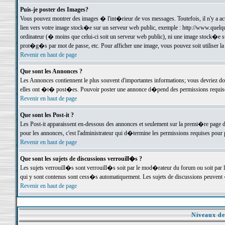
Puis-je poster des Images?
Vous pouvez montrer des images � l'int�rieur de vos messages. Toutefois, il n'y a 
lien vers votre image stock�e sur un serveur web public, exemple : http://www.quelq
ordinateur (� moins que celui-ci soit un serveur web public), ni une image stock�e su
prot�g�s par mot de passe, etc. Pour afficher une image, vous pouvez soit utiliser 
Revenir en haut de page
Que sont les Annonces ?
Les Annonces contiennent le plus souvent d'importantes informations; vous devriez d
elles ont �t� post�es. Pouvoir poster une annonce d�pend des permissions requises;
Revenir en haut de page
Que sont les Post-it ?
Les Post-it apparaissent en-dessous des annonces et seulement sur la premi�re page 
pour les annonces, c'est l'administrateur qui d�termine les permissions requises pour 
Revenir en haut de page
Que sont les sujets de discussions verrouill�s ?
Les sujets verrouill�s sont verrouill�s soit par le mod�rateur du forum ou soit par 
qui y sont contenus sont cess�s automatiquement. Les sujets de discussions peuvent 
Revenir en haut de page
Niveaux de