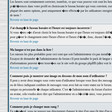
Les heures sont certainement correctes; toutefois, ce que vous pouvez voir sont les he
pr�f�rences dans votre profil en choisissant le fuseau horaire qui vous convient, exe
plupart des autres options, peut uniquement �tre effectu� par les utilisateurs enregis
de mots !
Revenir en haut de page
J'ai chang� le fuseau horaire et l'heure est toujours incorrecte !
Si vous �tes s�r d'avoir choisi le bon fuseau horaire et que l'heure est toujours d
pour g�rer le changement entre l'heure d'hiver et l'heure d'�t�; donc, durant l'�t�,
Revenir en haut de page
Ma langue n'est pas dans la liste !
Les raisons les plus probables pour ceci sont que soit l'administrateur n'a pas install�
Essayez de demander � l'administrateur du forum s'il peut installer le pack de langue d
d'informations peuvent �tre trouv�es sur le site web du groupe phpBB (allez voir le l
Revenir en haut de page
Comment puis-je montrer une image en dessous de mon nom d'utilisateur ?
Il peut y avoir deux images sous votre nom d'utilisateur lorsque vous lisez des mess
ou de blocs indiquant combien de messages vous avez fait ou votre statut sur le for
unique ou personnelle � chaque utilisateur. C'est � l'administrateur du forum d'activer
un avatar, cela voudra alors dire que l'administrateur en a d�cid� ainsi, vous pouvez
Revenir en haut de page
Comment puis-je changer mon rang ?
En g�n�ral, vous ne pouvez pas directement changer le titre d'un rang (le titre d'un ra