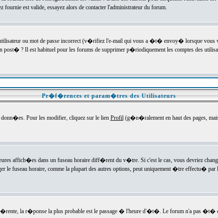
ournie est valide, essayez alors de contacter l'administrateur du forum.
utilisateur ou mot de passe incorrect (v�rifiez l'e-mail qui vous a �t� envoy� lorsque vous
en post� ? Il est habituel pour les forums de supprimer p�riodiquement les comptes des utilisa
Pr�f�rences et param�tres des Utilisateurs
onn�es. Pour les modifier, cliquez sur le lien
Profil
(g�n�ralement en haut des pages, mais c
heures affich�es dans un fuseau horaire diff�rent du v�tre. Si c'est le cas, vous devriez chan
er le fuseau horaire, comme la plupart des autres options, peut uniquement �tre effectu� par l
diff�rente, la r�ponse la plus probable est le passage � l'heure d'�t�. Le forum n'a pas �t�