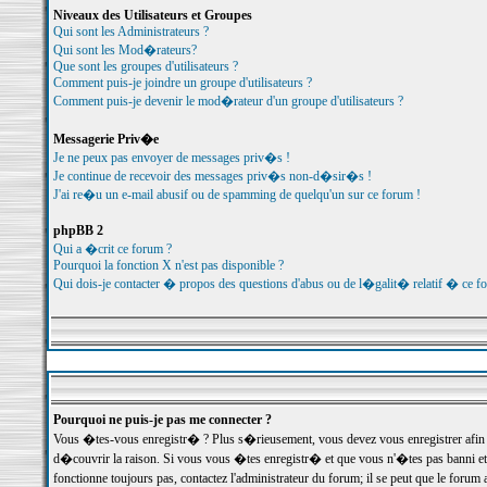
Niveaux des Utilisateurs et Groupes
Qui sont les Administrateurs ?
Qui sont les Mod�rateurs?
Que sont les groupes d'utilisateurs ?
Comment puis-je joindre un groupe d'utilisateurs ?
Comment puis-je devenir le mod�rateur d'un groupe d'utilisateurs ?
Messagerie Priv�e
Je ne peux pas envoyer de messages priv�s !
Je continue de recevoir des messages priv�s non-d�sir�s !
J'ai re�u un e-mail abusif ou de spamming de quelqu'un sur ce forum !
phpBB 2
Qui a �crit ce forum ?
Pourquoi la fonction X n'est pas disponible ?
Qui dois-je contacter � propos des questions d'abus ou de l�galit� relatif � ce f
Pourquoi ne puis-je pas me connecter ?
Vous �tes-vous enregistr� ? Plus s�rieusement, vous devez vous enregistrer afin d
d�couvrir la raison. Si vous vous �tes enregistr� et que vous n'�tes pas banni et
fonctionne toujours pas, contactez l'administrateur du forum; il se peut que le for