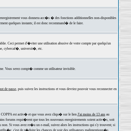
 l'enregistrement vous donnera acc�s � des fonctions additionnelles non-disponibles
lement quelques instants; il est donc recommand� de le faire.
e. Ceci permet d'�viter une utilisation abusive de votre compte par quelqu'un
e, cybercaf�, universit�, etc.
e. Vous serez compt� comme un utilisateur invisible.
ot de passe
, puis suivez les instructions et vous devriez pouvoir vous reconnecter en
rt COPPA est activ� et que vous avez cliqu� sur le lien
J'ai moins de 13 ans
au
tains forums requi�rent que tous les nouveaux enregistrements soient activ�s, soit
on. Si vous avez re�u un e-mail, suivez alors les instructions qui s'y trouvent; si
 utilis�e, c'est de r�duire les chances de voir des utilisateurs malintentionn�s