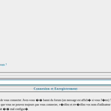
orum ?
Connexion et Enregistrement
e vous connecter. Avez-vous �t� banni du forum (un message est affich� si vous l'�tes) ? Si
 que vous ne pouvez toujours pas vous connecter, v�rifiez et rev�rifiez vos nom d'utilisateu
um ait �t� mal configur�.