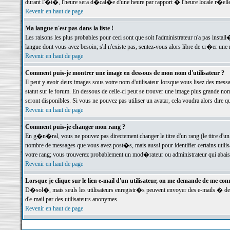
durant l'�t�, l'heure sera d�cal�e d'une heure par rapport � l'heure locale r�elle
Revenir en haut de page
Ma langue n'est pas dans la liste !
Les raisons les plus probables pour ceci sont que soit l'administrateur n'a pas instal
langue dont vous avez besoin; s'il n'existe pas, sentez-vous alors libre de cr�er un
Revenir en haut de page
Comment puis-je montrer une image en dessous de mon nom d'utilisateur ?
Il peut y avoir deux images sous votre nom d'utilisateur lorsque vous lisez des me
statut sur le forum. En dessous de celle-ci peut se trouver une image plus grande n
seront disponibles. Si vous ne pouvez pas utiliser un avatar, cela voudra alors dire
Revenir en haut de page
Comment puis-je changer mon rang ?
En g�n�ral, vous ne pouvez pas directement changer le titre d'un rang (le titre d'un 
nombre de messages que vous avez post�s, mais aussi pour identifier certains utilisa
votre rang; vous trouverez probablement un mod�rateur ou administrateur qui abais
Revenir en haut de page
Lorsque je clique sur le lien e-mail d'un utilisateur, on me demande de me conn
D�sol�, mais seuls les utilisateurs enregistr�s peuvent envoyer des e-mails � des 
d'e-mail par des utilisateurs anonymes.
Revenir en haut de page