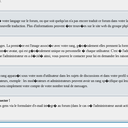
.
l� votre langage sur le forum, ou que soit quelqu'un n'a pas encore traduit ce forum dans votre 
e nouvelle traduction. Plus d'informations peuvent �tre trouv�es sur le site web du groupe phpBB
ssages. La premi�re est l'image associ�e avec votre rang, g�n�ralement elles prennent la form
omm�e avatar, qui est g�n�ralement unique ou personnelle � chaque utilisateur. C'est � l'admin
 que l'administrateur en a d�cid� ainsi, vous pouvez le contacter pour lui en demander les rais
rang appara�t sous votre nom d'utilisateur dans les sujets de discussions et dans votre profil s
teurs, exemple : les mod�rateurs et administrateurs peuvent avoir un rang sp�cifique qui leur 
sera simplement votre compte de votre nombre total de messages.
ecter !
gens via le formulaire d'e-mail int�gr� au forum (dans le cas o� l'administrateur aurait acti