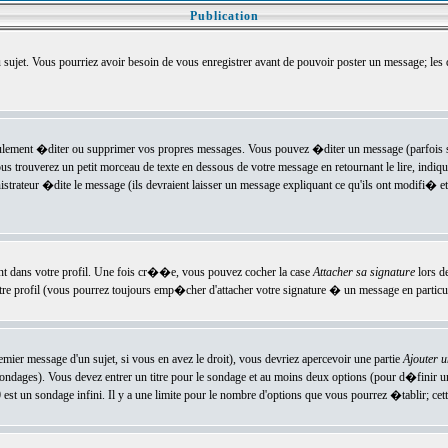
Publication
u sujet. Vous pourriez avoir besoin de vous enregistrer avant de pouvoir poster un message; les
ement �diter ou supprimer vos propres messages. Vous pouvez �diter un message (parfois se
verez un petit morceau de texte en dessous de votre message en retournant le lire, indiquan
ateur �dite le message (ils devraient laisser un message expliquant ce qu'ils ont modifi� et 
nt dans votre profil. Une fois cr��e, vous pouvez cocher la case
Attacher sa signature
lors d
e profil (vous pourrez toujours emp�cher d'attacher votre signature � un message en particuli
ier message d'un sujet, si vous en avez le droit), vous devriez apercevoir une partie
Ajouter 
sondages). Vous devez entrer un titre pour le sondage et au moins deux options (pour d�finir 
t un sondage infini. Il y a une limite pour le nombre d'options que vous pourrez �tablir; cette