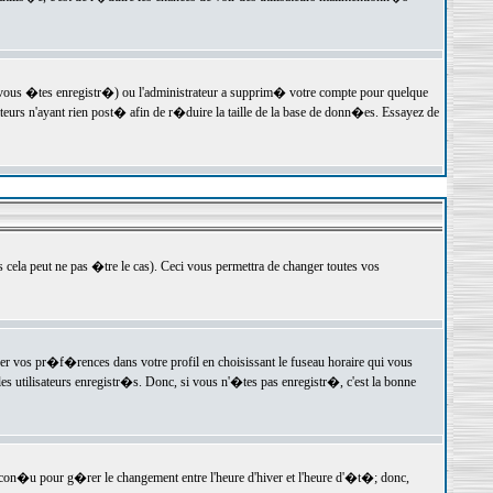
 vous �tes enregistr�) ou l'administrateur a supprim� votre compte pour quelque
teurs n'ayant rien post� afin de r�duire la taille de la base de donn�es. Essayez de
ela peut ne pas �tre le cas). Ceci vous permettra de changer toutes vos
ger vos pr�f�rences dans votre profil en choisissant le fuseau horaire qui vous
es utilisateurs enregistr�s. Donc, si vous n'�tes pas enregistr�, c'est la bonne
 con�u pour g�rer le changement entre l'heure d'hiver et l'heure d'�t�; donc,