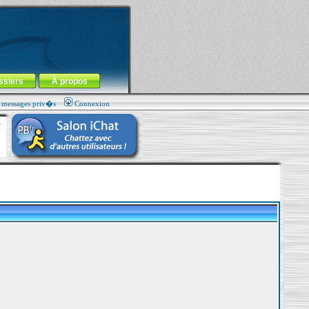
ssiers
À propos
s messages priv�s
Connexion