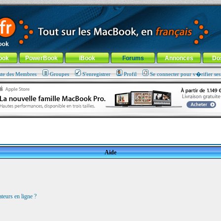
ade !
général
-
Aller au menu de la rubrique
ook
PowerBook
iBook
Forums
Annonces
Do
ste des Membres
Groupes
S'enregistrer
Profil
Se connecter pour v�rifier se
Aide
teurs en ligne ?