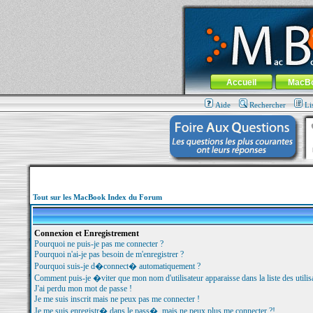
MacBook-fr.com : 100% Apple... 100% nom
Aller au contenu
-
Aller au menu 
Menu général
Accueil
MacB
Aide
Rechercher
Li
Tout sur les MacBook Index du Forum
Connexion et Enregistrement
Pourquoi ne puis-je pas me connecter ?
Pourquoi n'ai-je pas besoin de m'enregistrer ?
Pourquoi suis-je d�connect� automatiquement ?
Comment puis-je �viter que mon nom d'utilisateur apparaisse dans la liste des utilisa
J'ai perdu mon mot de passe !
Je me suis inscrit mais ne peux pas me connecter !
Je me suis enregistr� dans le pass�, mais ne peux plus me connecter ?!