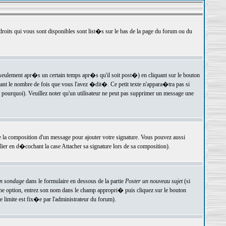
 droits qui vous sont disponibles sont list�s sur le bas de la page du forum ou du
ulement apr�s un certain temps apr�s qu'il soit post�) en cliquant sur le bouton
t le nombre de fois que vous l'avez �dit�. Ce petit texte n'appara�tra pas si
pourquoi). Veuillez noter qu'un utilisateur ne peut pas supprimer un message une
e la composition d'un message pour ajouter votre signature. Vous pouvez aussi
er en d�cochant la case Attacher sa signature lors de sa composition).
un sondage
dans le formulaire en dessous de la partie
Poster un nouveau sujet
(si
une option, entrez son nom dans le champ appropri� puis cliquez sur le bouton
 limite est fix�e par l'administrateur du forum).