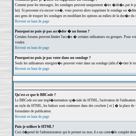
Comme pour les messages, les sondages peuvent uniquement �tre �dit�s par le poste
lui). Si personne n'a encore vot�, vous pouvez alors supprimer le sondage ou �dite
aux gens de truquer les sondages en modifiant les options au milieu de la dur�e du
Revenir en haut de page
Pourquoi ne puis-je pas acc�der � un forum ?
Certains forums peuvent limiter l'acc�s � certains utilisateurs ou groupes. Pour voi
voulez.
Revenir en haut de page
Pourquoi ne puis-je pas voter dans un sondage ?
Seuls les utilisateurs enregistr�s peuvent voter dans un sondage (afin d'�viter le 
Revenir en haut de page
Qu'est-ce que le BBCode ?
Le BBCode est une impl�mentation sp�ciale du HTML; l'activation de l'utilisation
au style du HTML; les balises sont contenues dans des crochets [ et ] � la place de 
formulaire de publication.
Revenir en haut de page
Puis-je utiliser le HTML?
Ceci d�pend de l'administrateur qui le permet ou non; il a un contr�le complet des