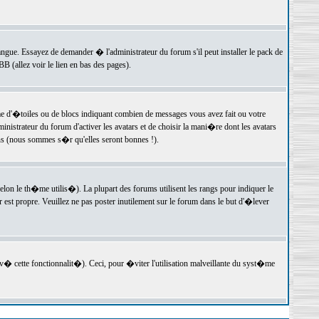
langue. Essayez de demander � l'administrateur du forum s'il peut installer le pack de
 (allez voir le lien en bas des pages).
e d'�toiles ou de blocs indiquant combien de messages vous avez fait ou votre
istrateur du forum d'activer les avatars et de choisir la mani�re dont les avatars
ons (nous sommes s�r qu'elles seront bonnes !).
elon le th�me utilis�). La plupart des forums utilisent les rangs pour indiquer le
est propre. Veuillez ne pas poster inutilement sur le forum dans le but d'�lever
v� cette fonctionnalit�). Ceci, pour �viter l'utilisation malveillante du syst�me