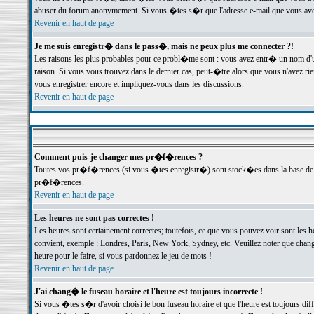
abuser du forum anonymement. Si vous �tes s�r que l'adresse e-mail que vous avez f
Revenir en haut de page
Je me suis enregistr� dans le pass�, mais ne peux plus me connecter ?!
Les raisons les plus probables pour ce probl�me sont : vous avez entr� un nom d'
raison. Si vous vous trouvez dans le dernier cas, peut-�tre alors que vous n'avez ri
vous enregistrer encore et impliquez-vous dans les discussions.
Revenir en haut de page
Comment puis-je changer mes pr�f�rences ?
Toutes vos pr�f�rences (si vous �tes enregistr�) sont stock�es dans la base de d
pr�f�rences.
Revenir en haut de page
Les heures ne sont pas correctes !
Les heures sont certainement correctes; toutefois, ce que vous pouvez voir sont les 
convient, exemple : Londres, Paris, New York, Sydney, etc. Veuillez noter que chang
heure pour le faire, si vous pardonnez le jeu de mots !
Revenir en haut de page
J'ai chang� le fuseau horaire et l'heure est toujours incorrecte !
Si vous �tes s�r d'avoir choisi le bon fuseau horaire et que l'heure est toujours 