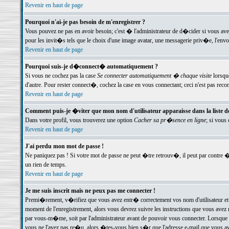
Revenir en haut de page
Pourquoi n'ai-je pas besoin de m'enregistrer ?
Vous pouvez ne pas en avoir besoin; c'est � l'administrateur de d�cider si vous av
pour les invit�s tels que le choix d'une image avatar, une messagerie priv�e, l'envo
Revenir en haut de page
Pourquoi suis-je d�connect� automatiquement ?
Si vous ne cochez pas la case
Se connecter automatiquement � chaque visite
lorsqu
d'autre. Pour rester connect�, cochez la case en vous connectant; ceci n'est pas r
Revenir en haut de page
Comment puis-je �viter que mon nom d'utilisateur apparaisse dans la liste des
Dans votre profil, vous trouverez une option
Cacher sa pr�sence en ligne
; si vous
Revenir en haut de page
J'ai perdu mon mot de passe !
Ne paniquez pas ! Si votre mot de passe ne peut �tre retrouv�, il peut par contre �t
un rien de temps.
Revenir en haut de page
Je me suis inscrit mais ne peux pas me connecter !
Premi�rement, v�rifiez que vous avez entr� correctement vos nom d'utilisateur et 
moment de l'enregistrement, alors vous devrez suivre les instructions que vous avez
par vous-m�me, soit par l'administrateur avant de pouvoir vous connecter. Lorsque v
vous ne l'avez pas re�u, alors �tes-vous bien s�r que l'adresse e-mail que vous avez 