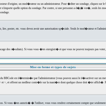
ur d'origine, un mod�rateur ou un administrateur. Pour �diter un sondage, cliquez sur le bou
r n'importe quelle option du sondage. Par contre, si une personne a d�j� vot�, seuls les mod
 sondage.
r, lire, poster, etc. vous devez avoir une autorisation sp�ciale. Seuls le mod�rateur et l'admin
trucage des r�sultats). Si vous vous �tes enregistr� et que vous ne pouvez toujours pas voter
Mise en forme et types de sujets
 du BBCode est d�termin�e par l'administrateur (vous pouvez aussi le d�sactiver sur un mess
< et >, et offrent un meilleur contr�le sur la mani�re dont quelque chose doit �tre affich�. Po
sus. Si vous �tes autoris� � l'utiliser, vous vous rendrez certainement compte que seulement 