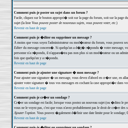
Comment puis-je poster un sujet dans un forum ?
Facile, cliquez sur le bouton appropri� soit sur la page du forum, soit sur la page d
sujet (la liste
Vous pouvez poster de nouveaux sujets, vous pouvez voter, etc.
)
Revenir en haut de page
Comment puis-je �diter ou supprimer un message ?
A moins que vous soyez l'administrateur ou mod�rateur du forum, vous pouvez seul
Editer
du message concern�. Si quelqu'un a d�j� r�pondu � votre message, vous trou
personne n'a r�pondu, il n'appara�tra pas non plus si un mod�rateur ou un administr
fois que quelqu'un y a r�pondu.
Revenir en haut de page
Comment puis-je ajouter une signature � mon message ?
Pour ajouter une signature � un message, vous devez d'abord en cr�er une, en alla
ajouter votre signature � tous vos messages en cochant la case appropri�e dans votr
Revenir en haut de page
Comment puis-je cr�er un sondage ?
Cr�er un sondage est facile; lorsque vous postez un nouveau sujet (ou �ditez le prem
vous ne le voyez pas, c'est que vous n'avez probablement pas le droit de cr�er des 
Ajouter l'option
. Vous pouvez �galement d�finir une date limite pour le sondage; 0 es
Revenir en haut de page
Comment puis-je �diter ou supprimer un sondage ?