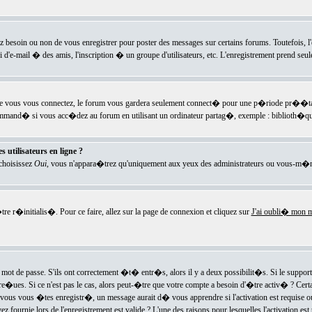
ez besoin ou non de vous enregistrer pour poster des messages sur certains forums. Toutefois,
i d'e-mail � des amis, l'inscription � un groupe d'utilisateurs, etc. L'enregistrement prend seu
e vous vous connectez, le forum vous gardera seulement connect� pour une p�riode pr��tabli
ecommand� si vous acc�dez au forum en utilisant un ordinateur partag�, exemple : biblioth�qu
 utilisateurs en ligne ?
 choisissez
Oui
, vous n'appara�trez qu'uniquement aux yeux des administrateurs ou vous-m�m
re r�initialis�. Pour ce faire, allez sur la page de connexion et cliquez sur
J'ai oubli� mon m
mot de passe. S'ils ont correctement �t� entr�s, alors il y a deux possibilit�s. Si le suppo
 re�ues. Si ce n'est pas le cas, alors peut-�tre que votre compte a besoin d'�tre activ� ? Cer
ous vous �tes enregistr�, un message aurait d� vous apprendre si l'activation est requise ou n
fournie lors de l'enregistrement est valide ? L'une des raisons pour lesquelles l'activation est