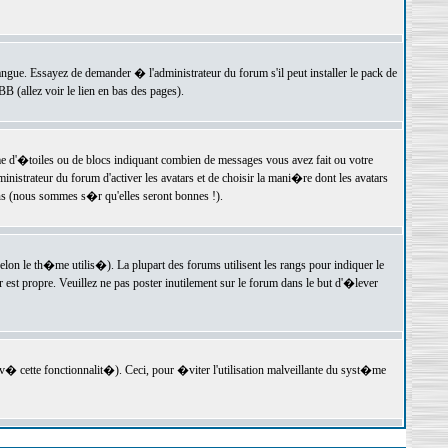
langue. Essayez de demander � l'administrateur du forum s'il peut installer le pack de
 (allez voir le lien en bas des pages).
e d'�toiles ou de blocs indiquant combien de messages vous avez fait ou votre
istrateur du forum d'activer les avatars et de choisir la mani�re dont les avatars
ons (nous sommes s�r qu'elles seront bonnes !).
elon le th�me utilis�). La plupart des forums utilisent les rangs pour indiquer le
est propre. Veuillez ne pas poster inutilement sur le forum dans le but d'�lever
v� cette fonctionnalit�). Ceci, pour �viter l'utilisation malveillante du syst�me