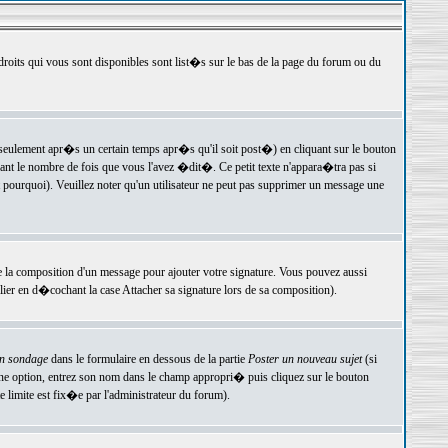
 droits qui vous sont disponibles sont list�s sur le bas de la page du forum ou du
ulement apr�s un certain temps apr�s qu'il soit post�) en cliquant sur le bouton
t le nombre de fois que vous l'avez �dit�. Ce petit texte n'appara�tra pas si
pourquoi). Veuillez noter qu'un utilisateur ne peut pas supprimer un message une
e la composition d'un message pour ajouter votre signature. Vous pouvez aussi
er en d�cochant la case Attacher sa signature lors de sa composition).
un sondage
dans le formulaire en dessous de la partie
Poster un nouveau sujet
(si
une option, entrez son nom dans le champ appropri� puis cliquez sur le bouton
 limite est fix�e par l'administrateur du forum).