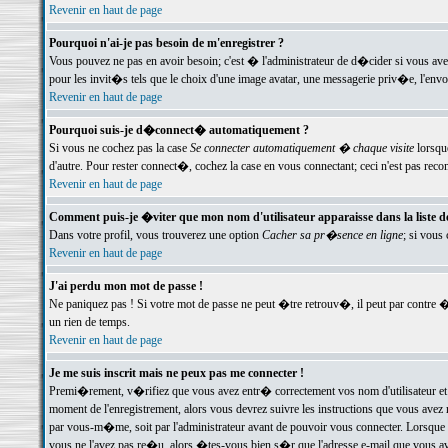
Revenir en haut de page
Pourquoi n'ai-je pas besoin de m'enregistrer ?
Vous pouvez ne pas en avoir besoin; c'est � l'administrateur de d�cider si vous av
pour les invit�s tels que le choix d'une image avatar, une messagerie priv�e, l'envo
Revenir en haut de page
Pourquoi suis-je d�connect� automatiquement ?
Si vous ne cochez pas la case
Se connecter automatiquement � chaque visite
lorsqu
d'autre. Pour rester connect�, cochez la case en vous connectant; ceci n'est pas r
Revenir en haut de page
Comment puis-je �viter que mon nom d'utilisateur apparaisse dans la liste des
Dans votre profil, vous trouverez une option
Cacher sa pr�sence en ligne
; si vous
Revenir en haut de page
J'ai perdu mon mot de passe !
Ne paniquez pas ! Si votre mot de passe ne peut �tre retrouv�, il peut par contre �t
un rien de temps.
Revenir en haut de page
Je me suis inscrit mais ne peux pas me connecter !
Premi�rement, v�rifiez que vous avez entr� correctement vos nom d'utilisateur et 
moment de l'enregistrement, alors vous devrez suivre les instructions que vous avez
par vous-m�me, soit par l'administrateur avant de pouvoir vous connecter. Lorsque v
vous ne l'avez pas re�u, alors �tes-vous bien s�r que l'adresse e-mail que vous avez 