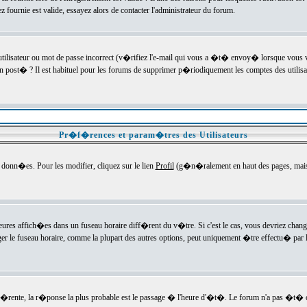
ournie est valide, essayez alors de contacter l'administrateur du forum.
utilisateur ou mot de passe incorrect (v�rifiez l'e-mail qui vous a �t� envoy� lorsque vous
en post� ? Il est habituel pour les forums de supprimer p�riodiquement les comptes des utilisa
Pr�f�rences et param�tres des Utilisateurs
onn�es. Pour les modifier, cliquez sur le lien
Profil
(g�n�ralement en haut des pages, mais c
heures affich�es dans un fuseau horaire diff�rent du v�tre. Si c'est le cas, vous devriez chan
er le fuseau horaire, comme la plupart des autres options, peut uniquement �tre effectu� par l
diff�rente, la r�ponse la plus probable est le passage � l'heure d'�t�. Le forum n'a pas �t�