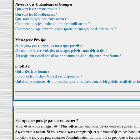
Niveaux des Utilisateurs et Groupes
Qui sont les Administrateurs ?
Qui sont les Mod�rateurs?
Que sont les groupes d'utilisateurs ?
Comment puis-je joindre un groupe d'utilisateurs ?
Comment puis-je devenir le mod�rateur d'un groupe d'utilisateurs ?
Messagerie Priv�e
Je ne peux pas envoyer de messages priv�s !
Je continue de recevoir des messages priv�s non-d�sir�s !
J'ai re�u un e-mail abusif ou de spamming de quelqu'un sur ce forum !
phpBB 2
Qui a �crit ce forum ?
Pourquoi la fonction X n'est pas disponible ?
Qui dois-je contacter � propos des questions d'abus ou de l�galit� relatif � ce f
Pourquoi ne puis-je pas me connecter ?
Vous �tes-vous enregistr� ? Plus s�rieusement, vous devez vous enregistrer afin d
d�couvrir la raison. Si vous vous �tes enregistr� et que vous n'�tes pas banni et
fonctionne toujours pas, contactez l'administrateur du forum; il se peut que le for