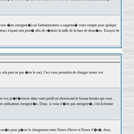
 vous �tes enregistr�) ou l'administrateur a supprim� votre compte pour quelque
teurs n'ayant rien post� afin de r�duire la taille de la base de donn�es. Essayez de
ela peut ne pas �tre le cas). Ceci vous permettra de changer toutes vos
ger vos pr�f�rences dans votre profil en choisissant le fuseau horaire qui vous
es utilisateurs enregistr�s. Donc, si vous n'�tes pas enregistr�, c'est la bonne
 con�u pour g�rer le changement entre l'heure d'hiver et l'heure d'�t�; donc,