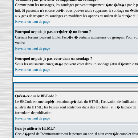
Comme pour les messages, les sondages peuvent uniquement �tre �dit�s par le poste
lui). Si personne n'a encore vot�, vous pouvez alors supprimer le sondage ou �dite
aux gens de truquer les sondages en modifiant les options au milieu de la dur�e du
Revenir en haut de page
Pourquoi ne puis-je pas acc�der � un forum ?
Certains forums peuvent limiter l'acc�s � certains utilisateurs ou groupes. Pour voi
voulez.
Revenir en haut de page
Pourquoi ne puis-je pas voter dans un sondage ?
Seuls les utilisateurs enregistr�s peuvent voter dans un sondage (afin d'�viter le 
Revenir en haut de page
Qu'est-ce que le BBCode ?
Le BBCode est une impl�mentation sp�ciale du HTML; l'activation de l'utilisation
au style du HTML; les balises sont contenues dans des crochets [ et ] � la place de 
formulaire de publication.
Revenir en haut de page
Puis-je utiliser le HTML?
Ceci d�pend de l'administrateur qui le permet ou non; il a un contr�le complet des