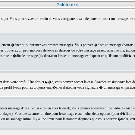
Publication
u sujet. Vous pourriez avoir besoin de vous enregistrer avant de pouvoir poster un message; les
ement �diter ou supprimer vos propres messages. Vous pouvez �diter un message (parfois se
verez un petit morceau de texte en dessous de votre message en retournant le lire, indiquan
ateur �dite le message (ils devraient laisser un message expliquant ce qu'ils ont modifi� et 
nt dans votre profil. Une fois cr��e, vous pouvez cocher la case
Attacher sa signature
lors d
e profil (vous pourrez toujours emp�cher d'attacher votre signature � un message en particuli
ier message d'un sujet, si vous en avez le droit), vous devriez apercevoir une partie
Ajouter 
sondages). Vous devez entrer un titre pour le sondage et au moins deux options (pour d�finir 
t un sondage infini. Il y a une limite pour le nombre d'options que vous pourrez �tablir; cette