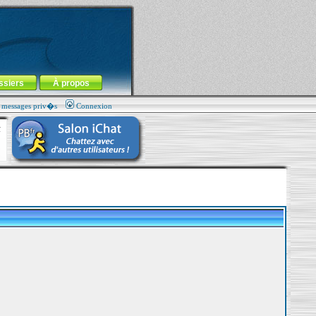
ssiers
À propos
s messages priv�s
Connexion