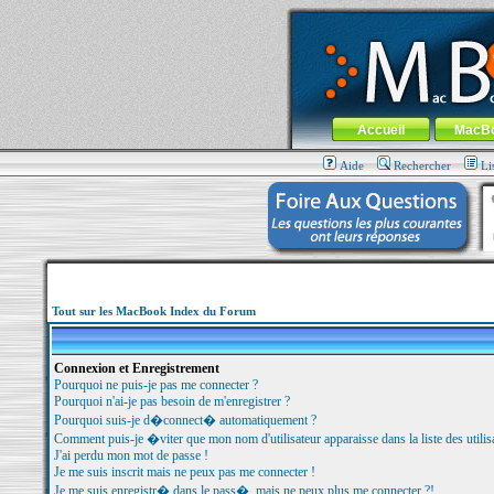
MacBook-fr.com : 100% Apple... 100% nom
Aller au contenu
-
Aller au menu 
Menu général
Accueil
MacB
Aide
Rechercher
Li
Tout sur les MacBook Index du Forum
Connexion et Enregistrement
Pourquoi ne puis-je pas me connecter ?
Pourquoi n'ai-je pas besoin de m'enregistrer ?
Pourquoi suis-je d�connect� automatiquement ?
Comment puis-je �viter que mon nom d'utilisateur apparaisse dans la liste des utilisa
J'ai perdu mon mot de passe !
Je me suis inscrit mais ne peux pas me connecter !
Je me suis enregistr� dans le pass�, mais ne peux plus me connecter ?!