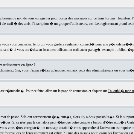
ez besoin ou non de vous enregistrer pour poster des messages sur certains forums. Toutefois,
i d'e-mail � des amis, l'inscription � un groupe d'utilisateurs, etc. L'enregistrement prend seu
e vous vous connectez, le forum vous gardera seulement connect� pour une p�riode pr��tabli
ecommand� si vous acc�dez au forum en utilisant un ordinateur partag�, exemple : biblioth�qu
 utilisateurs en ligne ?
 choisissez
Oui
, vous n'appara�trez qu'uniquement aux yeux des administrateurs ou vous-m�m
re r�initialis�. Pour ce faire, allez sur la page de connexion et cliquez sur
J'ai oubli� mon m
mot de passe. S'ils ont correctement �t� entr�s, alors il y a deux possibilit�s. Si le suppo
 re�ues. Si ce n'est pas le cas, alors peut-�tre que votre compte a besoin d'�tre activ� ? Cer
ous vous �tes enregistr�, un message aurait d� vous apprendre si l'activation est requise ou n
fournie lors de l'enregistrement est valide ? L'une des raisons pour lesquelles l'activation est