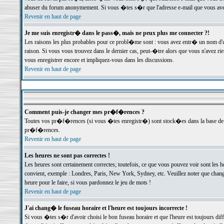
abuser du forum anonymement. Si vous �tes s�r que l'adresse e-mail que vous avez f
Revenir en haut de page
Je me suis enregistr� dans le pass�, mais ne peux plus me connecter ?!
Les raisons les plus probables pour ce probl�me sont : vous avez entr� un nom d'
raison. Si vous vous trouvez dans le dernier cas, peut-�tre alors que vous n'avez ri
vous enregistrer encore et impliquez-vous dans les discussions.
Revenir en haut de page
Comment puis-je changer mes pr�f�rences ?
Toutes vos pr�f�rences (si vous �tes enregistr�) sont stock�es dans la base de d
pr�f�rences.
Revenir en haut de page
Les heures ne sont pas correctes !
Les heures sont certainement correctes; toutefois, ce que vous pouvez voir sont les 
convient, exemple : Londres, Paris, New York, Sydney, etc. Veuillez noter que chang
heure pour le faire, si vous pardonnez le jeu de mots !
Revenir en haut de page
J'ai chang� le fuseau horaire et l'heure est toujours incorrecte !
Si vous �tes s�r d'avoir choisi le bon fuseau horaire et que l'heure est toujours 