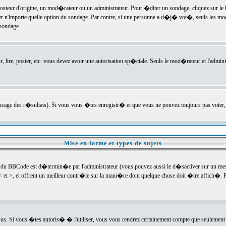
ur d'origine, un mod�rateur ou un administrateur. Pour �diter un sondage, cliquez sur le bou
r n'importe quelle option du sondage. Par contre, si une personne a d�j� vot�, seuls les mod
 sondage.
r, lire, poster, etc. vous devez avoir une autorisation sp�ciale. Seuls le mod�rateur et l'admin
trucage des r�sultats). Si vous vous �tes enregistr� et que vous ne pouvez toujours pas voter
Mise en forme et types de sujets
 du BBCode est d�termin�e par l'administrateur (vous pouvez aussi le d�sactiver sur un mess
< et >, et offrent un meilleur contr�le sur la mani�re dont quelque chose doit �tre affich�. Po
sus. Si vous �tes autoris� � l'utiliser, vous vous rendrez certainement compte que seulement 