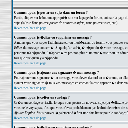
Comment puis-je poster un sujet dans un forum ?
Facile, cliquez sur le bouton appropri� soit sur la page du forum, soit sur la page d
sujet (la liste
Vous pouvez poster de nouveaux sujets, vous pouvez voter, etc.
)
Revenir en haut de page
Comment puis-je �diter ou supprimer un message ?
A moins que vous soyez l'administrateur ou mod�rateur du forum, vous pouvez seul
Editer
du message concern�. Si quelqu'un a d�j� r�pondu � votre message, vous trou
personne n'a r�pondu, il n'appara�tra pas non plus si un mod�rateur ou un administr
fois que quelqu'un y a r�pondu.
Revenir en haut de page
Comment puis-je ajouter une signature � mon message ?
Pour ajouter une signature � un message, vous devez d'abord en cr�er une, en alla
ajouter votre signature � tous vos messages en cochant la case appropri�e dans votr
Revenir en haut de page
Comment puis-je cr�er un sondage ?
Cr�er un sondage est facile; lorsque vous postez un nouveau sujet (ou �ditez le prem
vous ne le voyez pas, c'est que vous n'avez probablement pas le droit de cr�er des 
Ajouter l'option
. Vous pouvez �galement d�finir une date limite pour le sondage; 0 es
Revenir en haut de page
Comment puis-je �diter ou supprimer un sondage ?