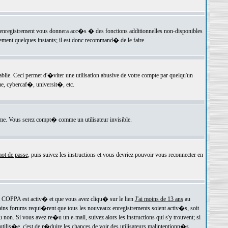
 l'enregistrement vous donnera acc�s � des fonctions additionnelles non-disponibles
lement quelques instants; il est donc recommand� de le faire.
e. Ceci permet d'�viter une utilisation abusive de votre compte par quelqu'un
e, cybercaf�, universit�, etc.
e. Vous serez compt� comme un utilisateur invisible.
ot de passe
, puis suivez les instructions et vous devriez pouvoir vous reconnecter en
rt COPPA est activ� et que vous avez cliqu� sur le lien
J'ai moins de 13 ans
au
tains forums requi�rent que tous les nouveaux enregistrements soient activ�s, soit
on. Si vous avez re�u un e-mail, suivez alors les instructions qui s'y trouvent; si
 utilis�e, c'est de r�duire les chances de voir des utilisateurs malintentionn�s