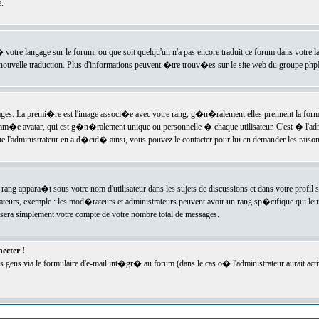
.
l� votre langage sur le forum, ou que soit quelqu'un n'a pas encore traduit ce forum dans votre 
e nouvelle traduction. Plus d'informations peuvent �tre trouv�es sur le site web du groupe phpBB
ssages. La premi�re est l'image associ�e avec votre rang, g�n�ralement elles prennent la form
omm�e avatar, qui est g�n�ralement unique ou personnelle � chaque utilisateur. C'est � l'admin
 que l'administrateur en a d�cid� ainsi, vous pouvez le contacter pour lui en demander les rais
rang appara�t sous votre nom d'utilisateur dans les sujets de discussions et dans votre profil s
teurs, exemple : les mod�rateurs et administrateurs peuvent avoir un rang sp�cifique qui leur 
sera simplement votre compte de votre nombre total de messages.
ecter !
gens via le formulaire d'e-mail int�gr� au forum (dans le cas o� l'administrateur aurait acti