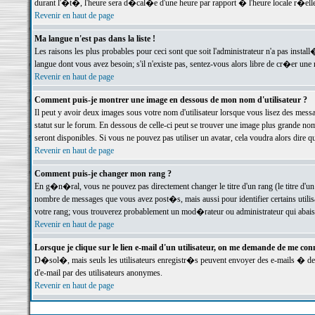
durant l'�t�, l'heure sera d�cal�e d'une heure par rapport � l'heure locale r�elle
Revenir en haut de page
Ma langue n'est pas dans la liste !
Les raisons les plus probables pour ceci sont que soit l'administrateur n'a pas instal
langue dont vous avez besoin; s'il n'existe pas, sentez-vous alors libre de cr�er un
Revenir en haut de page
Comment puis-je montrer une image en dessous de mon nom d'utilisateur ?
Il peut y avoir deux images sous votre nom d'utilisateur lorsque vous lisez des me
statut sur le forum. En dessous de celle-ci peut se trouver une image plus grande n
seront disponibles. Si vous ne pouvez pas utiliser un avatar, cela voudra alors dire
Revenir en haut de page
Comment puis-je changer mon rang ?
En g�n�ral, vous ne pouvez pas directement changer le titre d'un rang (le titre d'un 
nombre de messages que vous avez post�s, mais aussi pour identifier certains utilisa
votre rang; vous trouverez probablement un mod�rateur ou administrateur qui abais
Revenir en haut de page
Lorsque je clique sur le lien e-mail d'un utilisateur, on me demande de me conn
D�sol�, mais seuls les utilisateurs enregistr�s peuvent envoyer des e-mails � des 
d'e-mail par des utilisateurs anonymes.
Revenir en haut de page