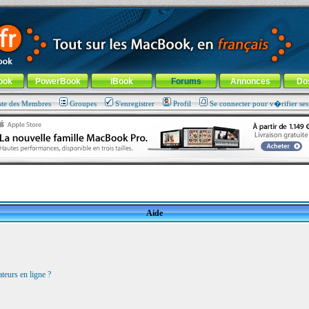
ade !
général
-
Aller au menu de la rubrique
ook
PowerBook
iBook
Forums
Annonces
Do
ste des Membres
Groupes
S'enregistrer
Profil
Se connecter pour v�rifier se
Aide
teurs en ligne ?