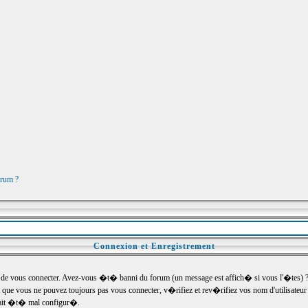
orum ?
Connexion et Enregistrement
e vous connecter. Avez-vous �t� banni du forum (un message est affich� si vous l'�tes) ? Si
 que vous ne pouvez toujours pas vous connecter, v�rifiez et rev�rifiez vos nom d'utilisateu
um ait �t� mal configur�.