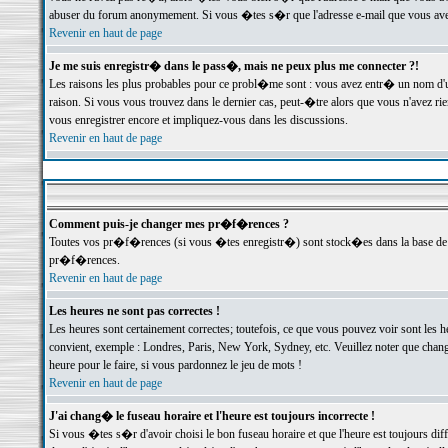
abuser du forum anonymement. Si vous �tes s�r que l'adresse e-mail que vous avez f
Revenir en haut de page
Je me suis enregistr� dans le pass�, mais ne peux plus me connecter ?!
Les raisons les plus probables pour ce probl�me sont : vous avez entr� un nom d'
raison. Si vous vous trouvez dans le dernier cas, peut-�tre alors que vous n'avez ri
vous enregistrer encore et impliquez-vous dans les discussions.
Revenir en haut de page
Comment puis-je changer mes pr�f�rences ?
Toutes vos pr�f�rences (si vous �tes enregistr�) sont stock�es dans la base de d
pr�f�rences.
Revenir en haut de page
Les heures ne sont pas correctes !
Les heures sont certainement correctes; toutefois, ce que vous pouvez voir sont les 
convient, exemple : Londres, Paris, New York, Sydney, etc. Veuillez noter que chang
heure pour le faire, si vous pardonnez le jeu de mots !
Revenir en haut de page
J'ai chang� le fuseau horaire et l'heure est toujours incorrecte !
Si vous �tes s�r d'avoir choisi le bon fuseau horaire et que l'heure est toujours 