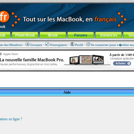
ade !
général
-
Aller au menu de la rubrique
ook
PowerBook
iBook
Forums
Annonces
Do
ste des Membres
Groupes
S'enregistrer
Profil
Se connecter pour v�rifier se
Aide
teurs en ligne ?