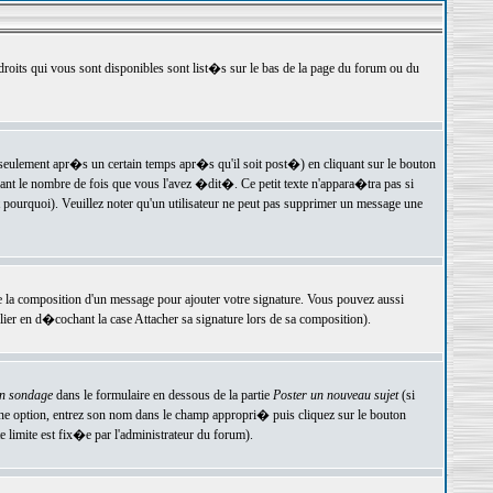
 droits qui vous sont disponibles sont list�s sur le bas de la page du forum ou du
ulement apr�s un certain temps apr�s qu'il soit post�) en cliquant sur le bouton
t le nombre de fois que vous l'avez �dit�. Ce petit texte n'appara�tra pas si
pourquoi). Veuillez noter qu'un utilisateur ne peut pas supprimer un message une
e la composition d'un message pour ajouter votre signature. Vous pouvez aussi
er en d�cochant la case Attacher sa signature lors de sa composition).
un sondage
dans le formulaire en dessous de la partie
Poster un nouveau sujet
(si
une option, entrez son nom dans le champ appropri� puis cliquez sur le bouton
 limite est fix�e par l'administrateur du forum).