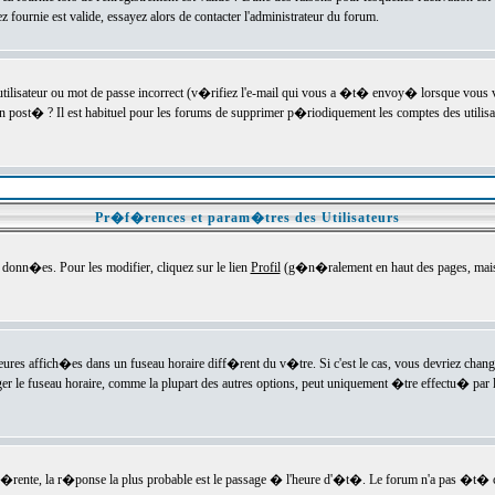
ournie est valide, essayez alors de contacter l'administrateur du forum.
utilisateur ou mot de passe incorrect (v�rifiez l'e-mail qui vous a �t� envoy� lorsque vous
en post� ? Il est habituel pour les forums de supprimer p�riodiquement les comptes des utilisa
Pr�f�rences et param�tres des Utilisateurs
onn�es. Pour les modifier, cliquez sur le lien
Profil
(g�n�ralement en haut des pages, mais c
heures affich�es dans un fuseau horaire diff�rent du v�tre. Si c'est le cas, vous devriez chan
er le fuseau horaire, comme la plupart des autres options, peut uniquement �tre effectu� par l
diff�rente, la r�ponse la plus probable est le passage � l'heure d'�t�. Le forum n'a pas �t�