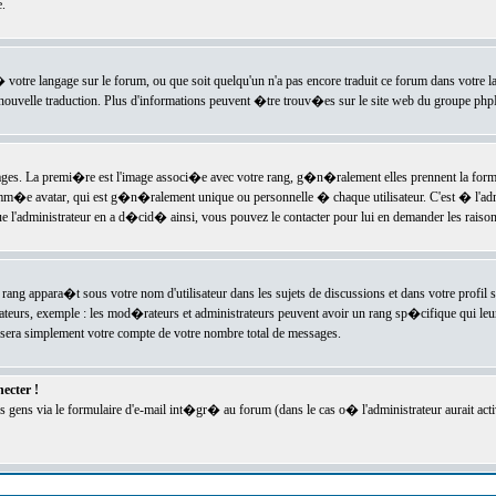
.
l� votre langage sur le forum, ou que soit quelqu'un n'a pas encore traduit ce forum dans votre 
e nouvelle traduction. Plus d'informations peuvent �tre trouv�es sur le site web du groupe phpBB
ssages. La premi�re est l'image associ�e avec votre rang, g�n�ralement elles prennent la form
omm�e avatar, qui est g�n�ralement unique ou personnelle � chaque utilisateur. C'est � l'admin
 que l'administrateur en a d�cid� ainsi, vous pouvez le contacter pour lui en demander les rais
rang appara�t sous votre nom d'utilisateur dans les sujets de discussions et dans votre profil s
teurs, exemple : les mod�rateurs et administrateurs peuvent avoir un rang sp�cifique qui leur 
sera simplement votre compte de votre nombre total de messages.
ecter !
gens via le formulaire d'e-mail int�gr� au forum (dans le cas o� l'administrateur aurait acti