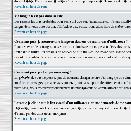
durant l'�t�, l'heure sera d�cal�e d'une heure par rapport � l'heure locale r�elle
Revenir en haut de page
Ma langue n'est pas dans la liste !
Les raisons les plus probables pour ceci sont que soit l'administrateur n'a pas instal
langue dont vous avez besoin; s'il n'existe pas, sentez-vous alors libre de cr�er un
Revenir en haut de page
Comment puis-je montrer une image en dessous de mon nom d'utilisateur ?
Il peut y avoir deux images sous votre nom d'utilisateur lorsque vous lisez des me
statut sur le forum. En dessous de celle-ci peut se trouver une image plus grande n
seront disponibles. Si vous ne pouvez pas utiliser un avatar, cela voudra alors dire
Revenir en haut de page
Comment puis-je changer mon rang ?
En g�n�ral, vous ne pouvez pas directement changer le titre d'un rang (le titre d'un 
nombre de messages que vous avez post�s, mais aussi pour identifier certains utilisa
votre rang; vous trouverez probablement un mod�rateur ou administrateur qui abais
Revenir en haut de page
Lorsque je clique sur le lien e-mail d'un utilisateur, on me demande de me conn
D�sol�, mais seuls les utilisateurs enregistr�s peuvent envoyer des e-mails � des 
d'e-mail par des utilisateurs anonymes.
Revenir en haut de page