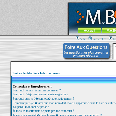
MacBook-fr.com : 100% Apple... 100% nom
Aller au contenu
-
Aller au menu 
Menu général
Accueil
MacB
Aide
Rechercher
Li
Tout sur les MacBook Index du Forum
Connexion et Enregistrement
Pourquoi ne puis-je pas me connecter ?
Pourquoi n'ai-je pas besoin de m'enregistrer ?
Pourquoi suis-je d�connect� automatiquement ?
Comment puis-je �viter que mon nom d'utilisateur apparaisse dans la liste des utilisa
J'ai perdu mon mot de passe !
Je me suis inscrit mais ne peux pas me connecter !
Je me suis enregistr� dans le pass�, mais ne peux plus me connecter ?!