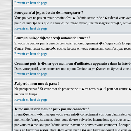
Revenir en haut de page
Pourquoi n'ai-je pas besoin de m'enregistrer ?
Vous pouvez ne pas en avoir besoin; c'est � l'administrateur de d�cider si vous av
pour les invit�s tels que le choix d'une image avatar, une messagerie priv�e, l'envo
Revenir en haut de page
Pourquoi suis-je d�connect� automatiquement ?
Si vous ne cochez pas la case
Se connecter automatiquement � chaque visite
lorsqu
d'autre. Pour rester connect�, cochez la case en vous connectant; ceci n'est pas r
Revenir en haut de page
Comment puis-je �viter que mon nom d'utilisateur apparaisse dans la liste des
Dans votre profil, vous trouverez une option
Cacher sa pr�sence en ligne
; si vous
Revenir en haut de page
J'ai perdu mon mot de passe !
Ne paniquez pas ! Si votre mot de passe ne peut �tre retrouv�, il peut par contre �t
un rien de temps.
Revenir en haut de page
Je me suis inscrit mais ne peux pas me connecter !
Premi�rement, v�rifiez que vous avez entr� correctement vos nom d'utilisateur et 
moment de l'enregistrement, alors vous devrez suivre les instructions que vous avez
par vous-m�me, soit par l'administrateur avant de pouvoir vous connecter. Lorsque v
vous ne l'avez pas re�u, alors �tes-vous bien s�r que l'adresse e-mail que vous avez 