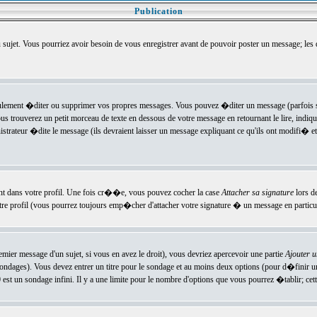
Publication
u sujet. Vous pourriez avoir besoin de vous enregistrer avant de pouvoir poster un message; les
ement �diter ou supprimer vos propres messages. Vous pouvez �diter un message (parfois se
verez un petit morceau de texte en dessous de votre message en retournant le lire, indiquan
ateur �dite le message (ils devraient laisser un message expliquant ce qu'ils ont modifi� et 
nt dans votre profil. Une fois cr��e, vous pouvez cocher la case
Attacher sa signature
lors d
e profil (vous pourrez toujours emp�cher d'attacher votre signature � un message en particuli
ier message d'un sujet, si vous en avez le droit), vous devriez apercevoir une partie
Ajouter 
sondages). Vous devez entrer un titre pour le sondage et au moins deux options (pour d�finir 
t un sondage infini. Il y a une limite pour le nombre d'options que vous pourrez �tablir; cette