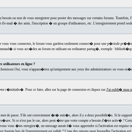
ez besoin ou non de vous enregistrer pour poster des messages sur certains forums. Toutefois,
i d'e-mail � des amis, l'inscription � un groupe d'utilisateurs, etc. L'enregistrement prend seu
e vous vous connectez, le forum vous gardera seulement connect� pour une p�riode pr��tabli
ecommand� si vous acc�dez au forum en utilisant un ordinateur partag�, exemple : biblioth�qu
 utilisateurs en ligne ?
 choisissez
Oui
, vous n'appara�trez qu'uniquement aux yeux des administrateurs ou vous-m�m
re r�initialis�. Pour ce faire, allez sur la page de connexion et cliquez sur
J'ai oubli� mon m
mot de passe. S'ils ont correctement �t� entr�s, alors il y a deux possibilit�s. Si le suppo
 re�ues. Si ce n'est pas le cas, alors peut-�tre que votre compte a besoin d'�tre activ� ? Cer
ous vous �tes enregistr�, un message aurait d� vous apprendre si l'activation est requise ou n
fournie lors de l'enregistrement est valide ? L'une des raisons pour lesquelles l'activation est