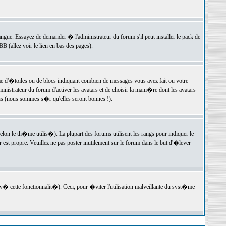
langue. Essayez de demander � l'administrateur du forum s'il peut installer le pack de
 (allez voir le lien en bas des pages).
e d'�toiles ou de blocs indiquant combien de messages vous avez fait ou votre
istrateur du forum d'activer les avatars et de choisir la mani�re dont les avatars
ons (nous sommes s�r qu'elles seront bonnes !).
elon le th�me utilis�). La plupart des forums utilisent les rangs pour indiquer le
est propre. Veuillez ne pas poster inutilement sur le forum dans le but d'�lever
v� cette fonctionnalit�). Ceci, pour �viter l'utilisation malveillante du syst�me