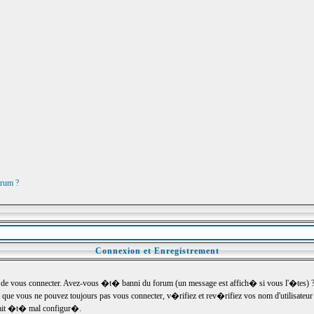
orum ?
Connexion et Enregistrement
e vous connecter. Avez-vous �t� banni du forum (un message est affich� si vous l'�tes) ? Si
 que vous ne pouvez toujours pas vous connecter, v�rifiez et rev�rifiez vos nom d'utilisateu
um ait �t� mal configur�.