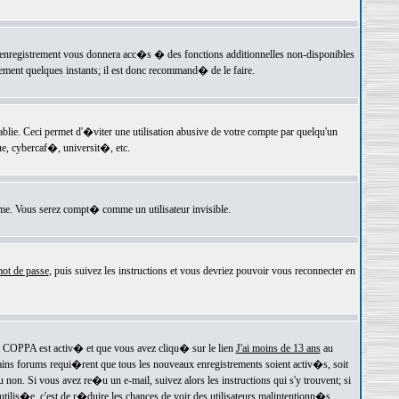
 l'enregistrement vous donnera acc�s � des fonctions additionnelles non-disponibles
lement quelques instants; il est donc recommand� de le faire.
e. Ceci permet d'�viter une utilisation abusive de votre compte par quelqu'un
e, cybercaf�, universit�, etc.
e. Vous serez compt� comme un utilisateur invisible.
ot de passe
, puis suivez les instructions et vous devriez pouvoir vous reconnecter en
rt COPPA est activ� et que vous avez cliqu� sur le lien
J'ai moins de 13 ans
au
tains forums requi�rent que tous les nouveaux enregistrements soient activ�s, soit
on. Si vous avez re�u un e-mail, suivez alors les instructions qui s'y trouvent; si
 utilis�e, c'est de r�duire les chances de voir des utilisateurs malintentionn�s