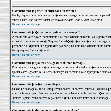
Comment puis-je poster un sujet dans un forum ?
Facile, cliquez sur le bouton appropri� soit sur la page du forum, soit sur la page d
sujet (la liste
Vous pouvez poster de nouveaux sujets, vous pouvez voter, etc.
)
Revenir en haut de page
Comment puis-je �diter ou supprimer un message ?
A moins que vous soyez l'administrateur ou mod�rateur du forum, vous pouvez seul
Editer
du message concern�. Si quelqu'un a d�j� r�pondu � votre message, vous trou
personne n'a r�pondu, il n'appara�tra pas non plus si un mod�rateur ou un administr
fois que quelqu'un y a r�pondu.
Revenir en haut de page
Comment puis-je ajouter une signature � mon message ?
Pour ajouter une signature � un message, vous devez d'abord en cr�er une, en alla
ajouter votre signature � tous vos messages en cochant la case appropri�e dans votr
Revenir en haut de page
Comment puis-je cr�er un sondage ?
Cr�er un sondage est facile; lorsque vous postez un nouveau sujet (ou �ditez le prem
vous ne le voyez pas, c'est que vous n'avez probablement pas le droit de cr�er des 
Ajouter l'option
. Vous pouvez �galement d�finir une date limite pour le sondage; 0 es
Revenir en haut de page
Comment puis-je �diter ou supprimer un sondage ?