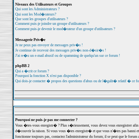
Niveaux des Utilisateurs et Groupes
Qui sont les Administrateurs ?
Qui sont les Mod�rateurs?
Que sont les groupes d'utilisateurs ?
Comment puis-je joindre un groupe d'utilisateurs ?
Comment puis-je devenir le mod�rateur d'un groupe d'utilisateurs ?
Messagerie Priv�e
Je ne peux pas envoyer de messages priv�s !
Je continue de recevoir des messages priv�s non-d�sir�s !
J'ai re�u un e-mail abusif ou de spamming de quelqu'un sur ce forum !
phpBB 2
Qui a �crit ce forum ?
Pourquoi la fonction X n'est pas disponible ?
Qui dois-je contacter � propos des questions d'abus ou de l�galit� relatif � ce f
Pourquoi ne puis-je pas me connecter ?
Vous �tes-vous enregistr� ? Plus s�rieusement, vous devez vous enregistrer afin d
d�couvrir la raison. Si vous vous �tes enregistr� et que vous n'�tes pas banni et
fonctionne toujours pas, contactez l'administrateur du forum; il se peut que le for