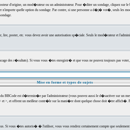
ur d'origine, un mod�rateur ou un administrateur. Pour �diter un sondage, cliquez sur le bou
r n'importe quelle option du sondage. Par contre, si une personne a d�j� vot�, seuls les mod
 sondage.
r, lire, poster, etc. vous devez avoir une autorisation sp�ciale. Seuls le mod�rateur et l'admin
trucage des r�sultats). Si vous vous �tes enregistr� et que vous ne pouvez toujours pas voter
Mise en forme et types de sujets
 du BBCode est d�termin�e par l'administrateur (vous pouvez aussi le d�sactiver sur un mess
< et >, et offrent un meilleur contr�le sur la mani�re dont quelque chose doit �tre affich�. Po
sus. Si vous �tes autoris� � l'utiliser, vous vous rendrez certainement compte que seulement 