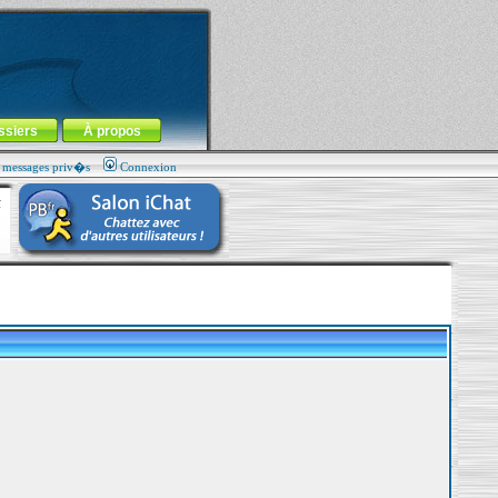
ssiers
À propos
s messages priv�s
Connexion