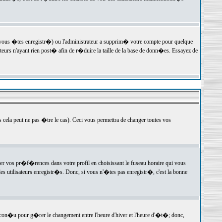
 vous �tes enregistr�) ou l'administrateur a supprim� votre compte pour quelque
teurs n'ayant rien post� afin de r�duire la taille de la base de donn�es. Essayez de
ela peut ne pas �tre le cas). Ceci vous permettra de changer toutes vos
ger vos pr�f�rences dans votre profil en choisissant le fuseau horaire qui vous
es utilisateurs enregistr�s. Donc, si vous n'�tes pas enregistr�, c'est la bonne
 con�u pour g�rer le changement entre l'heure d'hiver et l'heure d'�t�; donc,