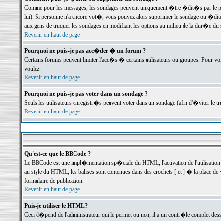
Comme pour les messages, les sondages peuvent uniquement �tre �dit�s par le poste
lui). Si personne n'a encore vot�, vous pouvez alors supprimer le sondage ou �dite
aux gens de truquer les sondages en modifiant les options au milieu de la dur�e du
Revenir en haut de page
Pourquoi ne puis-je pas acc�der � un forum ?
Certains forums peuvent limiter l'acc�s � certains utilisateurs ou groupes. Pour voi
voulez.
Revenir en haut de page
Pourquoi ne puis-je pas voter dans un sondage ?
Seuls les utilisateurs enregistr�s peuvent voter dans un sondage (afin d'�viter le 
Revenir en haut de page
Qu'est-ce que le BBCode ?
Le BBCode est une impl�mentation sp�ciale du HTML; l'activation de l'utilisation
au style du HTML; les balises sont contenues dans des crochets [ et ] � la place de 
formulaire de publication.
Revenir en haut de page
Puis-je utiliser le HTML?
Ceci d�pend de l'administrateur qui le permet ou non; il a un contr�le complet des