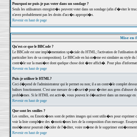
Pourquoi ne puis-je pas voter dans un sondage ?
Seuls les utilisateurs enregistr�s peuvent voter dans un sondage (afin d'�viter le tr
n'avez probablement pas les droits d'acc�s appropri�s.
Revenir en haut de page
Mise en f
Qu'est-ce que le BBCode ?
Le BBCode est une impl�mentation sp�ciale du HTML; l'activation de l'utilisation 
particulier lors de sa composition). Le BBCode en lui-m�me est similaire au style du H
contr�le sur la mani�re dont quelque chose doit �tre affich�. Pour plus d'information
Revenir en haut de page
Puis-je utiliser le HTML?
Ceci d�pend de l'administrateur qui le permet ou non; il a un contr�le complet dessu
balises fonctionnent. C'est une mesure de
s�curit�
pour �viter aux gens d'abuser du 
probl�mes. Si le HTML est activ�, vous pouvez le d�sactiver dans un message en par
Revenir en haut de page
Que sont les smilies ?
Les smilies, ou Emotic�nes sont de petites images qui sont utilis�es pour exprimer certa
voir la liste compl�te des �motic�nes lors de la composition d'un message. Essayez de 
mod�rateur pourrait d�cider de l'�diter, voire m�me de le supprimer enti�rement
Revenir en haut de page