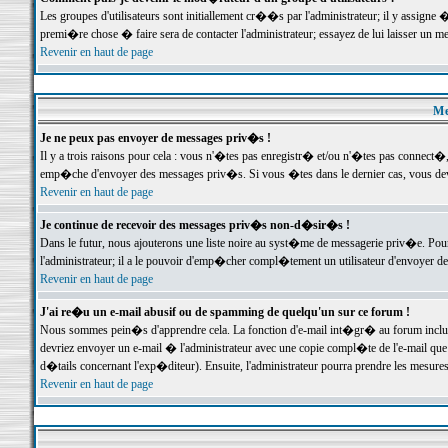
Les groupes d'utilisateurs sont initiallement cr��s par l'administrateur; il y assign
premi�re chose � faire sera de contacter l'administrateur; essayez de lui laisser un 
Revenir en haut de page
Me
Je ne peux pas envoyer de messages priv�s !
Il y a trois raisons pour cela : vous n'�tes pas enregistr� et/ou n'�tes pas connect�
emp�che d'envoyer des messages priv�s. Si vous �tes dans le dernier cas, vous devr
Revenir en haut de page
Je continue de recevoir des messages priv�s non-d�sir�s !
Dans le futur, nous ajouterons une liste noire au syst�me de messagerie priv�e. P
l'administrateur; il a le pouvoir d'emp�cher compl�tement un utilisateur d'envoyer 
Revenir en haut de page
J'ai re�u un e-mail abusif ou de spamming de quelqu'un sur ce forum !
Nous sommes pein�s d'apprendre cela. La fonction d'e-mail int�gr� au forum inclut d
devriez envoyer un e-mail � l'administrateur avec une copie compl�te de l'e-mail que v
d�tails concernant l'exp�diteur). Ensuite, l'administrateur pourra prendre les mesure
Revenir en haut de page