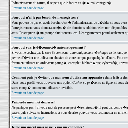
l'administrateur du forum; il se peut que le forum ait �t� mal configur�.
Revenir en haut de page
Pourquoi n'ai-je pas besoin de m'enregistrer ?
Vous pouvez ne pas en avoir besoin; c'est � l'administrateur de d�cider si vous avez 
l'enregistrement vous donnera acc�s � des fonctions additionnelles non-disponibles p
amis, l'inscription � un groupe d'utilisateurs, etc. L'enregistrement prend seulement q
Revenir en haut de page
Pourquoi suis-je d�connect� automatiquement ?
Si vous ne cochez pas la case
Se connecter automatiquement � chaque visite
lorsque 
permet d'�viter une utilisation abusive de votre compte par quelqu'un d'autre. Pour 
forum en utilisant un ordinateur partag�, exemple : biblioth�que, cybercaf�, univers
Revenir en haut de page
Comment puis-je �viter que mon nom d'utilisateur apparaisse dans la liste des u
Dans votre profil, vous trouverez une option
Cacher sa pr�sence en ligne
; si vous c
serez compt� comme un utilisateur invisible.
Revenir en haut de page
J'ai perdu mon mot de passe !
Ne paniquez pas ! Si votre mot de passe ne peut �tre retrouv�, il peut par contre �tre
passe
, puis suivez les instructions et vous devriez pouvoir vous reconnecter en un rien
Revenir en haut de page
Je me suis inscrit mais ne peux pas me connecter !