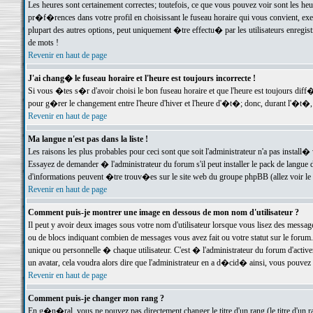
Les heures sont certainement correctes; toutefois, ce que vous pouvez voir sont les he
pr�f�rences dans votre profil en choisissant le fuseau horaire qui vous convient, exe
plupart des autres options, peut uniquement �tre effectu� par les utilisateurs enregis
de mots !
Revenir en haut de page
J'ai chang� le fuseau horaire et l'heure est toujours incorrecte !
Si vous �tes s�r d'avoir choisi le bon fuseau horaire et que l'heure est toujours d
pour g�rer le changement entre l'heure d'hiver et l'heure d'�t�; donc, durant l'�t�,
Revenir en haut de page
Ma langue n'est pas dans la liste !
Les raisons les plus probables pour ceci sont que soit l'administrateur n'a pas install�
Essayez de demander � l'administrateur du forum s'il peut installer le pack de langue d
d'informations peuvent �tre trouv�es sur le site web du groupe phpBB (allez voir le l
Revenir en haut de page
Comment puis-je montrer une image en dessous de mon nom d'utilisateur ?
Il peut y avoir deux images sous votre nom d'utilisateur lorsque vous lisez des mess
ou de blocs indiquant combien de messages vous avez fait ou votre statut sur le for
unique ou personnelle � chaque utilisateur. C'est � l'administrateur du forum d'activer
un avatar, cela voudra alors dire que l'administrateur en a d�cid� ainsi, vous pouvez
Revenir en haut de page
Comment puis-je changer mon rang ?
En g�n�ral, vous ne pouvez pas directement changer le titre d'un rang (le titre d'un ra