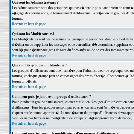
Qui sont les Administrateurs ?
Les Administrateurs sont des personnes qui poss�dent le plus haut niveau de contr�le 
r�glage des permissions, le bannissement d'utilisateurs, la cr�ation de groupes d'uti
forums.
Revenir en haut de page
Qui sont les Mod�rateurs?
Les Mod�rateurs sont des personnes (ou groupes de personnes) dont le but est de veil
d'�diter ou de supprimer les messages et de verrouiller, d�verrouiller, supprimer 
sont l� pour �viter aux gens de faire du
hors-sujet
ou de poster des messages ne res
Revenir en haut de page
Que sont les groupes d'utilisateurs ?
Les groupes d'utilisateurs sont une mani�re pour l'administrateur de regrouper des util
forums) et chaque groupe peut se voir assigner des droits d'acc�s. Ceci permet � 
forum priv�, etc.
Revenir en haut de page
Comment puis-je joindre un groupe d'utilisateurs ?
Pour joindre un groupe d'utilisateurs, cliquez sur le lien
Groupes d'utilisateurs
en haut
d'utilisateurs. Tous les groupes ne sont pas
ouverts
; certains sont
ferm�s
et d'autres p
cliquant sur le bouton appropri�. Le mod�rateur du groupe d'utilisateurs devra appro
Veuillez ne pas harceler un mod�rateur de groupe s'il d�sapprouve votre demande; il 
Revenir en haut de page
Comment puis-je devenir le mod�rateur d'un groupe d'utilisateurs ?