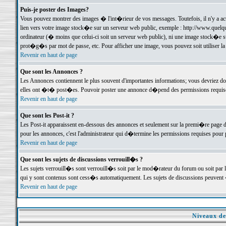
Puis-je poster des Images?
Vous pouvez montrer des images � l'int�rieur de vos messages. Toutefois, il n'y a 
lien vers votre image stock�e sur un serveur web public, exemple : http://www.quelq
ordinateur (� moins que celui-ci soit un serveur web public), ni une image stock�e su
prot�g�s par mot de passe, etc. Pour afficher une image, vous pouvez soit utiliser 
Revenir en haut de page
Que sont les Annonces ?
Les Annonces contiennent le plus souvent d'importantes informations; vous devriez d
elles ont �t� post�es. Pouvoir poster une annonce d�pend des permissions requises;
Revenir en haut de page
Que sont les Post-it ?
Les Post-it apparaissent en-dessous des annonces et seulement sur la premi�re page 
pour les annonces, c'est l'administrateur qui d�termine les permissions requises pour 
Revenir en haut de page
Que sont les sujets de discussions verrouill�s ?
Les sujets verrouill�s sont verrouill�s soit par le mod�rateur du forum ou soit par 
qui y sont contenus sont cess�s automatiquement. Les sujets de discussions peuvent 
Revenir en haut de page
Niveaux de