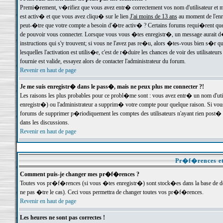
Premi�rement, v�rifiez que vous avez entr� correctement vos nom d'utilisateur et mo
est activ� et que vous avez cliqu� sur le lien
J'ai moins de 13 ans
au moment de l'enre
peut-�tre que votre compte a besoin d'�tre activ� ? Certains forums requi�rent que 
de pouvoir vous connecter. Lorsque vous vous �tes enregistr�, un message aurait d� v
instructions qui s'y trouvent; si vous ne l'avez pas re�u, alors �tes-vous bien s�r que
lesquelles l'activation est utilis�e, c'est de r�duire les chances de voir des utilis
fournie est valide, essayez alors de contacter l'administrateur du forum.
Revenir en haut de page
Je me suis enregistr� dans le pass�, mais ne peux plus me connecter ?!
Les raisons les plus probables pour ce probl�me sont : vous avez entr� un nom d'ut
enregistr�) ou l'administrateur a supprim� votre compte pour quelque raison. Si vous 
forums de supprimer p�riodiquement les comptes des utilisateurs n'ayant rien post� a
dans les discussions.
Revenir en haut de page
Pr�f�rences et
Comment puis-je changer mes pr�f�rences ?
Toutes vos pr�f�rences (si vous �tes enregistr�) sont stock�es dans la base de don
ne pas �tre le cas). Ceci vous permettra de changer toutes vos pr�f�rences.
Revenir en haut de page
Les heures ne sont pas correctes !