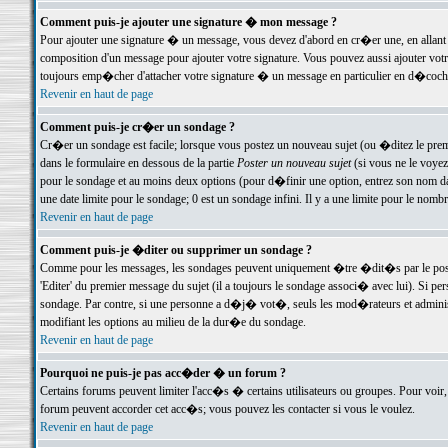
Comment puis-je ajouter une signature � mon message ?
Pour ajouter une signature � un message, vous devez d'abord en cr�er une, en allant
composition d'un message pour ajouter votre signature. Vous pouvez aussi ajouter vot
toujours emp�cher d'attacher votre signature � un message en particulier en d�cochan
Revenir en haut de page
Comment puis-je cr�er un sondage ?
Cr�er un sondage est facile; lorsque vous postez un nouveau sujet (ou �ditez le premie
dans le formulaire en dessous de la partie
Poster un nouveau sujet
(si vous ne le voyez
pour le sondage et au moins deux options (pour d�finir une option, entrez son nom d
une date limite pour le sondage; 0 est un sondage infini. Il y a une limite pour le nomb
Revenir en haut de page
Comment puis-je �diter ou supprimer un sondage ?
Comme pour les messages, les sondages peuvent uniquement �tre �dit�s par le poste
'Editer' du premier message du sujet (il a toujours le sondage associ� avec lui). Si 
sondage. Par contre, si une personne a d�j� vot�, seuls les mod�rateurs et administ
modifiant les options au milieu de la dur�e du sondage.
Revenir en haut de page
Pourquoi ne puis-je pas acc�der � un forum ?
Certains forums peuvent limiter l'acc�s � certains utilisateurs ou groupes. Pour voir, 
forum peuvent accorder cet acc�s; vous pouvez les contacter si vous le voulez.
Revenir en haut de page