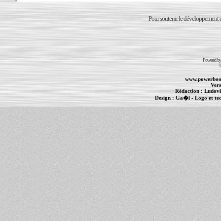
Pour soutenir le développement du
Powered b
T
www.powerboo
Vers
Rédaction :
Ludovi
Design :
Ga�l
- Logo et te
Informations :
PowerBook
-
MacBook Pro
-
i