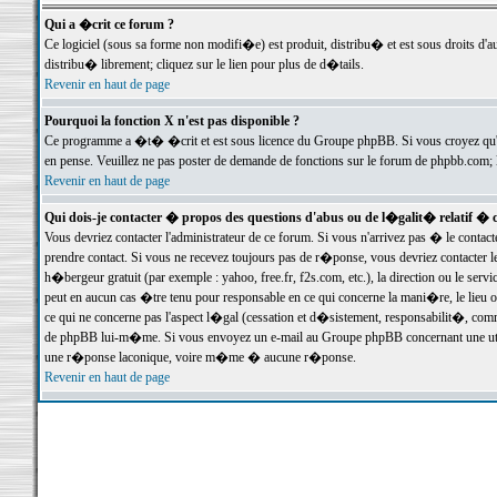
Qui a �crit ce forum ?
Ce logiciel (sous sa forme non modifi�e) est produit, distribu� et est sous droits d'a
distribu� librement; cliquez sur le lien pour plus de d�tails.
Revenir en haut de page
Pourquoi la fonction X n'est pas disponible ?
Ce programme a �t� �crit et est sous licence du Groupe phpBB. Si vous croyez qu'un
en pense. Veuillez ne pas poster de demande de fonctions sur le forum de phpbb.com; 
Revenir en haut de page
Qui dois-je contacter � propos des questions d'abus ou de l�galit� relatif � 
Vous devriez contacter l'administrateur de ce forum. Si vous n'arrivez pas � le conta
prendre contact. Si vous ne recevez toujours pas de r�ponse, vous devriez contacter 
h�bergeur gratuit (par exemple : yahoo, free.fr, f2s.com, etc.), la direction ou le se
peut en aucun cas �tre tenu pour responsable en ce qui concerne la mani�re, le lieu ou 
ce qui ne concerne pas l'aspect l�gal (cessation et d�sistement, responsabilit�, comm
de phpBB lui-m�me. Si vous envoyez un e-mail au Groupe phpBB concernant une utili
une r�ponse laconique, voire m�me � aucune r�ponse.
Revenir en haut de page