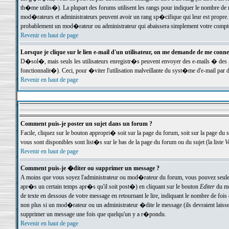
th�me utilis�). La plupart des forums utilisent les rangs pour indiquer le nombre de m
mod�rateurs et administrateurs peuvent avoir un rang sp�cifique qui leur est propre. 
probablement un mod�rateur ou administrateur qui abaissera simplement votre compte
Revenir en haut de page
Lorsque je clique sur le lien e-mail d'un utilisateur, on me demande de me conne
D�sol�, mais seuls les utilisateurs enregistr�s peuvent envoyer des e-mails � des ge
fonctionnalit�). Ceci, pour �viter l'utilisation malveillante du syst�me d'e-mail par 
Revenir en haut de page
Comment puis-je poster un sujet dans un forum ?
Facile, cliquez sur le bouton appropri� soit sur la page du forum, soit sur la page du 
vous sont disponibles sont list�s sur le bas de la page du forum ou du sujet (la liste
V
Revenir en haut de page
Comment puis-je �diter ou supprimer un message ?
A moins que vous soyez l'administrateur ou mod�rateur du forum, vous pouvez seul
apr�s un certain temps apr�s qu'il soit post�) en cliquant sur le bouton
Editer
du me
de texte en dessous de votre message en retournant le lire, indiquant le nombre de fo
non plus si un mod�rateur ou un administrateur �dite le message (ils devraient laisser
supprimer un message une fois que quelqu'un y a r�pondu.
Revenir en haut de page