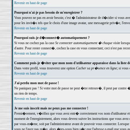
Revenir en haut de page
Pourquoi n'ai-je pas besoin de m'enregistrer ?
Vous pouvez ne pas en avoir besoin; c'est � l'administrateur de d�cider si vous av
pour les invit�s tels que le choix d'une image avatar, une messagerie priv�e, l'envo
Revenir en haut de page
Pourquoi suis-je d�connect� automatiquement ?
Si vous ne cochez pas la case
Se connecter automatiquement � chaque visite
lorsqu
d'autre. Pour rester connect�, cochez la case en vous connectant; ceci n'est pas r
Revenir en haut de page
Comment puis-je �viter que mon nom d'utilisateur apparaisse dans la liste des
Dans votre profil, vous trouverez une option
Cacher sa pr�sence en ligne
; si vous
Revenir en haut de page
J'ai perdu mon mot de passe !
Ne paniquez pas ! Si votre mot de passe ne peut �tre retrouv�, il peut par contre �t
un rien de temps.
Revenir en haut de page
Je me suis inscrit mais ne peux pas me connecter !
Premi�rement, v�rifiez que vous avez entr� correctement vos nom d'utilisateur et 
moment de l'enregistrement, alors vous devrez suivre les instructions que vous avez
par vous-m�me, soit par l'administrateur avant de pouvoir vous connecter. Lorsque v
vous ne l'avez pas re�u, alors �tes-vous bien s�r que l'adresse e-mail que vous avez 