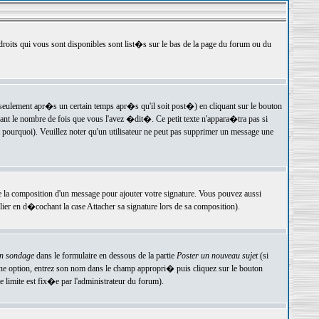
 droits qui vous sont disponibles sont list�s sur le bas de la page du forum ou du
ulement apr�s un certain temps apr�s qu'il soit post�) en cliquant sur le bouton
t le nombre de fois que vous l'avez �dit�. Ce petit texte n'appara�tra pas si
pourquoi). Veuillez noter qu'un utilisateur ne peut pas supprimer un message une
e la composition d'un message pour ajouter votre signature. Vous pouvez aussi
er en d�cochant la case Attacher sa signature lors de sa composition).
un sondage
dans le formulaire en dessous de la partie
Poster un nouveau sujet
(si
une option, entrez son nom dans le champ appropri� puis cliquez sur le bouton
 limite est fix�e par l'administrateur du forum).