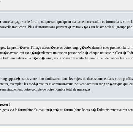
.
l� votre langage sur le forum, ou que soit quelqu'un n'a pas encore traduit ce forum dans votre 
e nouvelle traduction. Plus d'informations peuvent �tre trouv�es sur le site web du groupe phpBB
ssages. La premi�re est l'image associ�e avec votre rang, g�n�ralement elles prennent la form
omm�e avatar, qui est g�n�ralement unique ou personnelle � chaque utilisateur. C'est � l'admin
 que l'administrateur en a d�cid� ainsi, vous pouvez le contacter pour lui en demander les rais
rang appara�t sous votre nom d'utilisateur dans les sujets de discussions et dans votre profil s
teurs, exemple : les mod�rateurs et administrateurs peuvent avoir un rang sp�cifique qui leur 
sera simplement votre compte de votre nombre total de messages.
ecter !
gens via le formulaire d'e-mail int�gr� au forum (dans le cas o� l'administrateur aurait acti