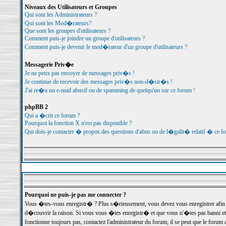
Niveaux des Utilisateurs et Groupes
Qui sont les Administrateurs ?
Qui sont les Mod�rateurs?
Que sont les groupes d'utilisateurs ?
Comment puis-je joindre un groupe d'utilisateurs ?
Comment puis-je devenir le mod�rateur d'un groupe d'utilisateurs ?
Messagerie Priv�e
Je ne peux pas envoyer de messages priv�s !
Je continue de recevoir des messages priv�s non-d�sir�s !
J'ai re�u un e-mail abusif ou de spamming de quelqu'un sur ce forum !
phpBB 2
Qui a �crit ce forum ?
Pourquoi la fonction X n'est pas disponible ?
Qui dois-je contacter � propos des questions d'abus ou de l�galit� relatif � ce f
Pourquoi ne puis-je pas me connecter ?
Vous �tes-vous enregistr� ? Plus s�rieusement, vous devez vous enregistrer afin d
d�couvrir la raison. Si vous vous �tes enregistr� et que vous n'�tes pas banni et
fonctionne toujours pas, contactez l'administrateur du forum; il se peut que le for