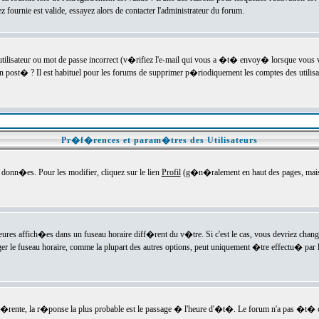
ournie est valide, essayez alors de contacter l'administrateur du forum.
utilisateur ou mot de passe incorrect (v�rifiez l'e-mail qui vous a �t� envoy� lorsque vous
en post� ? Il est habituel pour les forums de supprimer p�riodiquement les comptes des utilisa
Pr�f�rences et param�tres des Utilisateurs
onn�es. Pour les modifier, cliquez sur le lien
Profil
(g�n�ralement en haut des pages, mais c
heures affich�es dans un fuseau horaire diff�rent du v�tre. Si c'est le cas, vous devriez chan
er le fuseau horaire, comme la plupart des autres options, peut uniquement �tre effectu� par l
diff�rente, la r�ponse la plus probable est le passage � l'heure d'�t�. Le forum n'a pas �t�