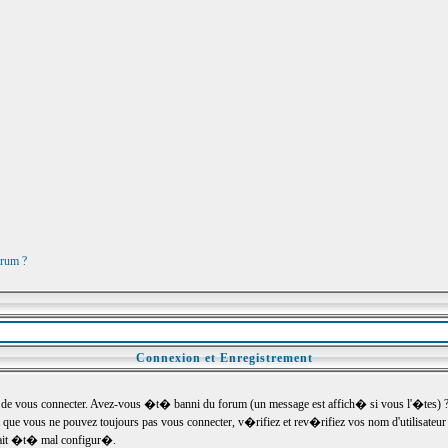
orum ?
Connexion et Enregistrement
e vous connecter. Avez-vous �t� banni du forum (un message est affich� si vous l'�tes) ? Si
 que vous ne pouvez toujours pas vous connecter, v�rifiez et rev�rifiez vos nom d'utilisateu
um ait �t� mal configur�.