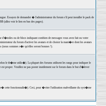
langue. Essayez de demander � l'administrateur du forum s'il peut installer le pack de
 (allez voir le lien en bas des pages).
e d'�toiles ou de blocs indiquant combien de messages vous avez fait ou votre
istrateur du forum d'activer les avatars et de choisir la mani�re dont les avatars
ons (nous sommes s�r qu'elles seront bonnes !).
elon le th�me utilis�). La plupart des forums utilisent les rangs pour indiquer le
est propre. Veuillez ne pas poster inutilement sur le forum dans le but d'�lever
v� cette fonctionnalit�). Ceci, pour �viter l'utilisation malveillante du syst�me