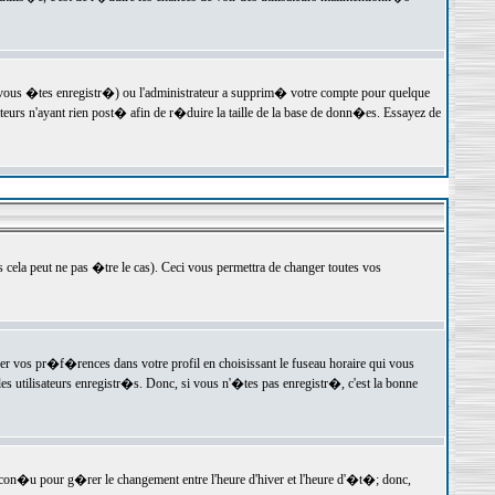
 vous �tes enregistr�) ou l'administrateur a supprim� votre compte pour quelque
teurs n'ayant rien post� afin de r�duire la taille de la base de donn�es. Essayez de
ela peut ne pas �tre le cas). Ceci vous permettra de changer toutes vos
ger vos pr�f�rences dans votre profil en choisissant le fuseau horaire qui vous
es utilisateurs enregistr�s. Donc, si vous n'�tes pas enregistr�, c'est la bonne
 con�u pour g�rer le changement entre l'heure d'hiver et l'heure d'�t�; donc,