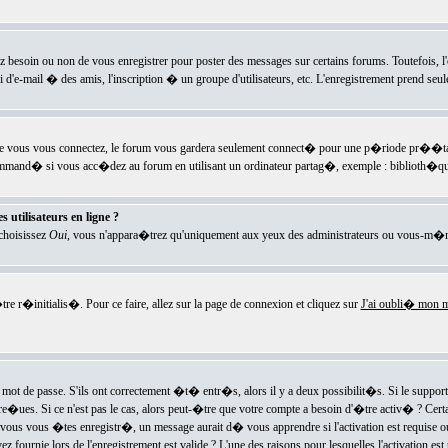
ez besoin ou non de vous enregistrer pour poster des messages sur certains forums. Toutefois,
i d'e-mail � des amis, l'inscription � un groupe d'utilisateurs, etc. L'enregistrement prend seu
e vous vous connectez, le forum vous gardera seulement connect� pour une p�riode pr��tabli
ecommand� si vous acc�dez au forum en utilisant un ordinateur partag�, exemple : biblioth�qu
 utilisateurs en ligne ?
 choisissez
Oui
, vous n'appara�trez qu'uniquement aux yeux des administrateurs ou vous-m�m
re r�initialis�. Pour ce faire, allez sur la page de connexion et cliquez sur
J'ai oubli� mon m
mot de passe. S'ils ont correctement �t� entr�s, alors il y a deux possibilit�s. Si le suppo
 re�ues. Si ce n'est pas le cas, alors peut-�tre que votre compte a besoin d'�tre activ� ? Cer
ous vous �tes enregistr�, un message aurait d� vous apprendre si l'activation est requise ou n
fournie lors de l'enregistrement est valide ? L'une des raisons pour lesquelles l'activation est