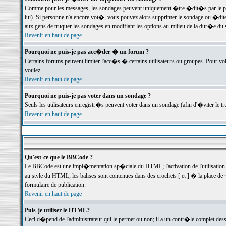
Comme pour les messages, les sondages peuvent uniquement �tre �dit�s par le poste
lui). Si personne n'a encore vot�, vous pouvez alors supprimer le sondage ou �dite
aux gens de truquer les sondages en modifiant les options au milieu de la dur�e du
Revenir en haut de page
Pourquoi ne puis-je pas acc�der � un forum ?
Certains forums peuvent limiter l'acc�s � certains utilisateurs ou groupes. Pour voi
voulez.
Revenir en haut de page
Pourquoi ne puis-je pas voter dans un sondage ?
Seuls les utilisateurs enregistr�s peuvent voter dans un sondage (afin d'�viter le 
Revenir en haut de page
Qu'est-ce que le BBCode ?
Le BBCode est une impl�mentation sp�ciale du HTML; l'activation de l'utilisation
au style du HTML; les balises sont contenues dans des crochets [ et ] � la place de 
formulaire de publication.
Revenir en haut de page
Puis-je utiliser le HTML?
Ceci d�pend de l'administrateur qui le permet ou non; il a un contr�le complet des