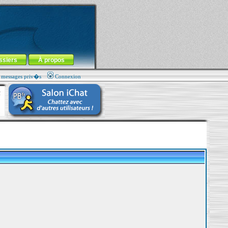
ssiers
À propos
s messages priv�s
Connexion