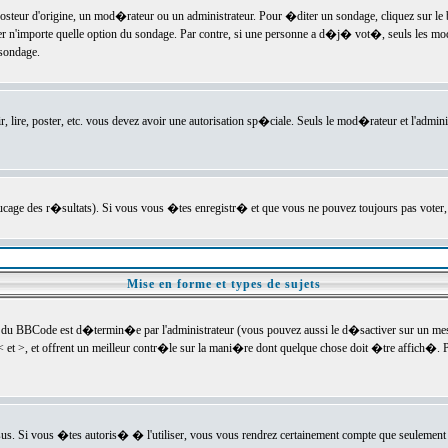
ur d'origine, un mod�rateur ou un administrateur. Pour �diter un sondage, cliquez sur le bou
r n'importe quelle option du sondage. Par contre, si une personne a d�j� vot�, seuls les mod
 sondage.
r, lire, poster, etc. vous devez avoir une autorisation sp�ciale. Seuls le mod�rateur et l'admin
trucage des r�sultats). Si vous vous �tes enregistr� et que vous ne pouvez toujours pas voter
Mise en forme et types de sujets
 du BBCode est d�termin�e par l'administrateur (vous pouvez aussi le d�sactiver sur un mess
< et >, et offrent un meilleur contr�le sur la mani�re dont quelque chose doit �tre affich�. Po
sus. Si vous �tes autoris� � l'utiliser, vous vous rendrez certainement compte que seulement 