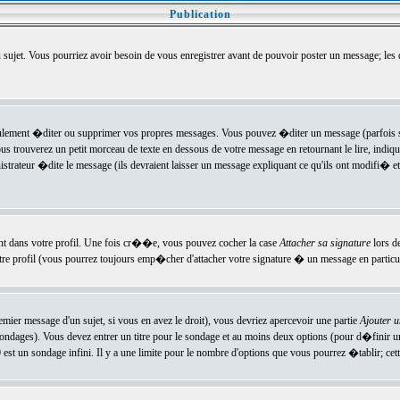
Publication
u sujet. Vous pourriez avoir besoin de vous enregistrer avant de pouvoir poster un message; les
ement �diter ou supprimer vos propres messages. Vous pouvez �diter un message (parfois se
verez un petit morceau de texte en dessous de votre message en retournant le lire, indiquan
ateur �dite le message (ils devraient laisser un message expliquant ce qu'ils ont modifi� et 
nt dans votre profil. Une fois cr��e, vous pouvez cocher la case
Attacher sa signature
lors d
e profil (vous pourrez toujours emp�cher d'attacher votre signature � un message en particuli
ier message d'un sujet, si vous en avez le droit), vous devriez apercevoir une partie
Ajouter 
sondages). Vous devez entrer un titre pour le sondage et au moins deux options (pour d�finir 
t un sondage infini. Il y a une limite pour le nombre d'options que vous pourrez �tablir; cette