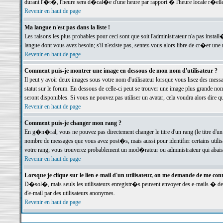
durant l'�t�, l'heure sera d�cal�e d'une heure par rapport � l'heure locale r�elle
Revenir en haut de page
Ma langue n'est pas dans la liste !
Les raisons les plus probables pour ceci sont que soit l'administrateur n'a pas instal
langue dont vous avez besoin; s'il n'existe pas, sentez-vous alors libre de cr�er un
Revenir en haut de page
Comment puis-je montrer une image en dessous de mon nom d'utilisateur ?
Il peut y avoir deux images sous votre nom d'utilisateur lorsque vous lisez des me
statut sur le forum. En dessous de celle-ci peut se trouver une image plus grande n
seront disponibles. Si vous ne pouvez pas utiliser un avatar, cela voudra alors dire
Revenir en haut de page
Comment puis-je changer mon rang ?
En g�n�ral, vous ne pouvez pas directement changer le titre d'un rang (le titre d'un 
nombre de messages que vous avez post�s, mais aussi pour identifier certains utilisa
votre rang; vous trouverez probablement un mod�rateur ou administrateur qui abais
Revenir en haut de page
Lorsque je clique sur le lien e-mail d'un utilisateur, on me demande de me conn
D�sol�, mais seuls les utilisateurs enregistr�s peuvent envoyer des e-mails � des 
d'e-mail par des utilisateurs anonymes.
Revenir en haut de page