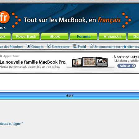
ade !
général
-
Aller au menu de la rubrique
ook
PowerBook
iBook
Forums
Annonces
Do
ste des Membres
Groupes
S'enregistrer
Profil
Se connecter pour v�rifier se
Aide
teurs en ligne ?