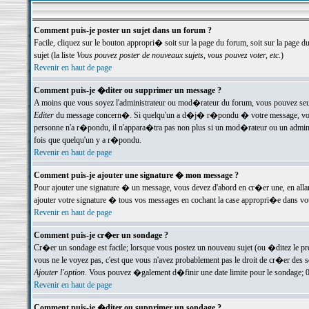
Comment puis-je poster un sujet dans un forum ?
Facile, cliquez sur le bouton appropri� soit sur la page du forum, soit sur la page d
sujet (la liste
Vous pouvez poster de nouveaux sujets, vous pouvez voter, etc.
)
Revenir en haut de page
Comment puis-je �diter ou supprimer un message ?
A moins que vous soyez l'administrateur ou mod�rateur du forum, vous pouvez seul
Editer
du message concern�. Si quelqu'un a d�j� r�pondu � votre message, vous trou
personne n'a r�pondu, il n'appara�tra pas non plus si un mod�rateur ou un administr
fois que quelqu'un y a r�pondu.
Revenir en haut de page
Comment puis-je ajouter une signature � mon message ?
Pour ajouter une signature � un message, vous devez d'abord en cr�er une, en alla
ajouter votre signature � tous vos messages en cochant la case appropri�e dans votr
Revenir en haut de page
Comment puis-je cr�er un sondage ?
Cr�er un sondage est facile; lorsque vous postez un nouveau sujet (ou �ditez le prem
vous ne le voyez pas, c'est que vous n'avez probablement pas le droit de cr�er des 
Ajouter l'option
. Vous pouvez �galement d�finir une date limite pour le sondage; 0 es
Revenir en haut de page
Comment puis-je �diter ou supprimer un sondage ?