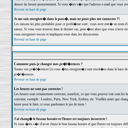
abuser du forum anonymement. Si vous �tes s�r que l'adresse e-mail que vous avez f
Revenir en haut de page
Je me suis enregistr� dans le pass�, mais ne peux plus me connecter ?!
Les raisons les plus probables pour ce probl�me sont : vous avez entr� un nom d'
raison. Si vous vous trouvez dans le dernier cas, peut-�tre alors que vous n'avez ri
vous enregistrer encore et impliquez-vous dans les discussions.
Revenir en haut de page
Comment puis-je changer mes pr�f�rences ?
Toutes vos pr�f�rences (si vous �tes enregistr�) sont stock�es dans la base de d
pr�f�rences.
Revenir en haut de page
Les heures ne sont pas correctes !
Les heures sont certainement correctes; toutefois, ce que vous pouvez voir sont les 
convient, exemple : Londres, Paris, New York, Sydney, etc. Veuillez noter que chang
heure pour le faire, si vous pardonnez le jeu de mots !
Revenir en haut de page
J'ai chang� le fuseau horaire et l'heure est toujours incorrecte !
Si vous �tes s�r d'avoir choisi le bon fuseau horaire et que l'heure est toujours 