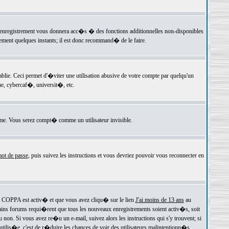
 l'enregistrement vous donnera acc�s � des fonctions additionnelles non-disponibles
lement quelques instants; il est donc recommand� de le faire.
e. Ceci permet d'�viter une utilisation abusive de votre compte par quelqu'un
e, cybercaf�, universit�, etc.
e. Vous serez compt� comme un utilisateur invisible.
ot de passe
, puis suivez les instructions et vous devriez pouvoir vous reconnecter en
rt COPPA est activ� et que vous avez cliqu� sur le lien
J'ai moins de 13 ans
au
tains forums requi�rent que tous les nouveaux enregistrements soient activ�s, soit
on. Si vous avez re�u un e-mail, suivez alors les instructions qui s'y trouvent; si
 utilis�e, c'est de r�duire les chances de voir des utilisateurs malintentionn�s