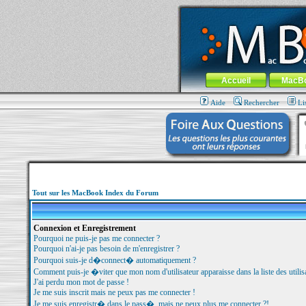
MacBook-fr.com : 100% Apple... 100% nom
Aller au contenu
-
Aller au menu 
Menu général
Accueil
MacB
Aide
Rechercher
Li
Tout sur les MacBook Index du Forum
Connexion et Enregistrement
Pourquoi ne puis-je pas me connecter ?
Pourquoi n'ai-je pas besoin de m'enregistrer ?
Pourquoi suis-je d�connect� automatiquement ?
Comment puis-je �viter que mon nom d'utilisateur apparaisse dans la liste des utilisa
J'ai perdu mon mot de passe !
Je me suis inscrit mais ne peux pas me connecter !
Je me suis enregistr� dans le pass�, mais ne peux plus me connecter ?!