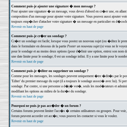
Comment puis-je ajouter une signature � mon message ?
Pour ajouter une signature � un message, vous devez d'abord en cr�er une, en allant
composition d'un message pour ajouter votre signature. Vous pouvez aussi ajouter vot
toujours emp�cher d'attacher votre signature � un message en particulier en d�cochan
Revenir en haut de page
Comment puis-je cr�er un sondage ?
Cr�er un sondage est facile; lorsque vous postez un nouveau sujet (ou �ditez le premie
dans le formulaire en dessous de la partie
Poster un nouveau sujet
(si vous ne le voyez
pour le sondage et au moins deux options (pour d�finir une option, entrez son nom d
une date limite pour le sondage; 0 est un sondage infini. Il y a une limite pour le nomb
Revenir en haut de page
Comment puis-je �diter ou supprimer un sondage ?
Comme pour les messages, les sondages peuvent uniquement �tre �dit�s par le poste
'Editer' du premier message du sujet (il a toujours le sondage associ� avec lui). Si 
sondage. Par contre, si une personne a d�j� vot�, seuls les mod�rateurs et administ
modifiant les options au milieu de la dur�e du sondage.
Revenir en haut de page
Pourquoi ne puis-je pas acc�der � un forum ?
Certains forums peuvent limiter l'acc�s � certains utilisateurs ou groupes. Pour voir, 
forum peuvent accorder cet acc�s; vous pouvez les contacter si vous le voulez.
Revenir en haut de page