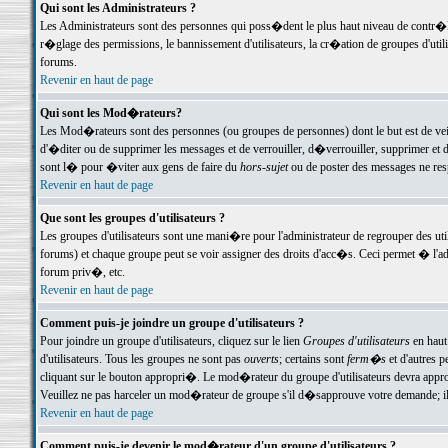
Qui sont les Administrateurs ?
Les Administrateurs sont des personnes qui poss�dent le plus haut niveau de contr�le 
r�glage des permissions, le bannissement d'utilisateurs, la cr�ation de groupes d'uti
forums.
Revenir en haut de page
Qui sont les Mod�rateurs?
Les Mod�rateurs sont des personnes (ou groupes de personnes) dont le but est de veil
d'�diter ou de supprimer les messages et de verrouiller, d�verrouiller, supprimer 
sont l� pour �viter aux gens de faire du
hors-sujet
ou de poster des messages ne res
Revenir en haut de page
Que sont les groupes d'utilisateurs ?
Les groupes d'utilisateurs sont une mani�re pour l'administrateur de regrouper des util
forums) et chaque groupe peut se voir assigner des droits d'acc�s. Ceci permet � 
forum priv�, etc.
Revenir en haut de page
Comment puis-je joindre un groupe d'utilisateurs ?
Pour joindre un groupe d'utilisateurs, cliquez sur le lien
Groupes d'utilisateurs
en haut
d'utilisateurs. Tous les groupes ne sont pas
ouverts
; certains sont
ferm�s
et d'autres p
cliquant sur le bouton appropri�. Le mod�rateur du groupe d'utilisateurs devra appro
Veuillez ne pas harceler un mod�rateur de groupe s'il d�sapprouve votre demande; il 
Revenir en haut de page
Comment puis-je devenir le mod�rateur d'un groupe d'utilisateurs ?