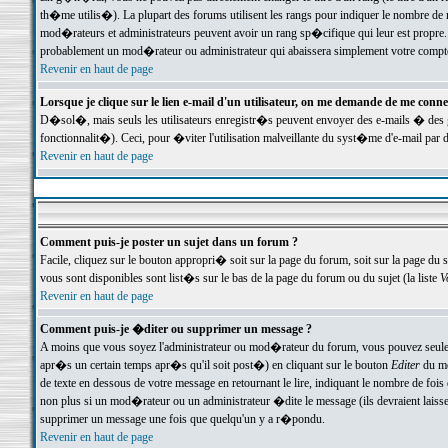
th�me utilis�). La plupart des forums utilisent les rangs pour indiquer le nombre de m
mod�rateurs et administrateurs peuvent avoir un rang sp�cifique qui leur est propre. 
probablement un mod�rateur ou administrateur qui abaissera simplement votre compte
Revenir en haut de page
Lorsque je clique sur le lien e-mail d'un utilisateur, on me demande de me conne
D�sol�, mais seuls les utilisateurs enregistr�s peuvent envoyer des e-mails � des ge
fonctionnalit�). Ceci, pour �viter l'utilisation malveillante du syst�me d'e-mail par 
Revenir en haut de page
Comment puis-je poster un sujet dans un forum ?
Facile, cliquez sur le bouton appropri� soit sur la page du forum, soit sur la page du 
vous sont disponibles sont list�s sur le bas de la page du forum ou du sujet (la liste
V
Revenir en haut de page
Comment puis-je �diter ou supprimer un message ?
A moins que vous soyez l'administrateur ou mod�rateur du forum, vous pouvez seul
apr�s un certain temps apr�s qu'il soit post�) en cliquant sur le bouton
Editer
du me
de texte en dessous de votre message en retournant le lire, indiquant le nombre de fo
non plus si un mod�rateur ou un administrateur �dite le message (ils devraient laisser
supprimer un message une fois que quelqu'un y a r�pondu.
Revenir en haut de page