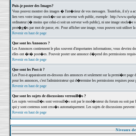
Puis-je poster des Images?
Vous pouvez montrer des images � l'int�rieur de vos messages. Toutefois, il n'y a 
lien vers votre image stock�e sur un serveur web public, exemple : http://www.quelq
ordinateur (� moins que celui-ci soit un serveur web public), ni une image stock�e su
prot�g�s par mot de passe, etc. Pour afficher une image, vous pouvez soit utiliser 
Revenir en haut de page
Que sont les Annonces ?
Les Annonces contiennent le plus souvent d'importantes informations; vous devriez d
elles ont �t� post�es. Pouvoir poster une annonce d�pend des permissions requises;
Revenir en haut de page
Que sont les Post-it ?
Les Post-it apparaissent en-dessous des annonces et seulement sur la premi�re page 
pour les annonces, c'est l'administrateur qui d�termine les permissions requises pour 
Revenir en haut de page
Que sont les sujets de discussions verrouill�s ?
Les sujets verrouill�s sont verrouill�s soit par le mod�rateur du forum ou soit par 
qui y sont contenus sont cess�s automatiquement. Les sujets de discussions peuvent 
Revenir en haut de page
Niveaux de