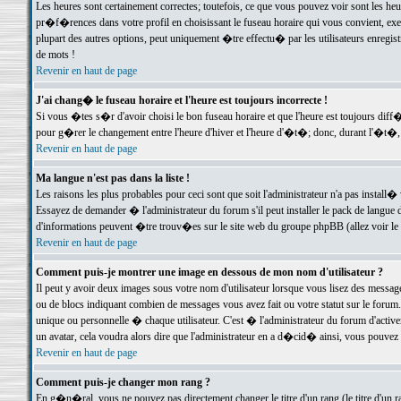
Les heures sont certainement correctes; toutefois, ce que vous pouvez voir sont les he
pr�f�rences dans votre profil en choisissant le fuseau horaire qui vous convient, exe
plupart des autres options, peut uniquement �tre effectu� par les utilisateurs enregis
de mots !
Revenir en haut de page
J'ai chang� le fuseau horaire et l'heure est toujours incorrecte !
Si vous �tes s�r d'avoir choisi le bon fuseau horaire et que l'heure est toujours d
pour g�rer le changement entre l'heure d'hiver et l'heure d'�t�; donc, durant l'�t�,
Revenir en haut de page
Ma langue n'est pas dans la liste !
Les raisons les plus probables pour ceci sont que soit l'administrateur n'a pas install�
Essayez de demander � l'administrateur du forum s'il peut installer le pack de langue d
d'informations peuvent �tre trouv�es sur le site web du groupe phpBB (allez voir le l
Revenir en haut de page
Comment puis-je montrer une image en dessous de mon nom d'utilisateur ?
Il peut y avoir deux images sous votre nom d'utilisateur lorsque vous lisez des mess
ou de blocs indiquant combien de messages vous avez fait ou votre statut sur le for
unique ou personnelle � chaque utilisateur. C'est � l'administrateur du forum d'activer
un avatar, cela voudra alors dire que l'administrateur en a d�cid� ainsi, vous pouvez
Revenir en haut de page
Comment puis-je changer mon rang ?
En g�n�ral, vous ne pouvez pas directement changer le titre d'un rang (le titre d'un ra