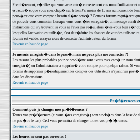
Premi�rement, v�rifiez que vous avez entr� correctement vos nom d'utilisateur et mo
est activ� et que vous avez cliqu� sur le lien
J'ai moins de 13 ans
au moment de l'enre
peut-�tre que votre compte a besoin d'�tre activ� ? Certains forums requi�rent que 
de pouvoir vous connecter. Lorsque vous vous �tes enregistr�, un message aurait d� v
instructions qui s'y trouvent; si vous ne l'avez pas re�u, alors �tes-vous bien s�r que
lesquelles l'activation est utilis�e, c'est de r�duire les chances de voir des utilis
fournie est valide, essayez alors de contacter l'administrateur du forum.
Revenir en haut de page
Je me suis enregistr� dans le pass�, mais ne peux plus me connecter ?!
Les raisons les plus probables pour ce probl�me sont : vous avez entr� un nom d'ut
enregistr�) ou l'administrateur a supprim� votre compte pour quelque raison. Si vous 
forums de supprimer p�riodiquement les comptes des utilisateurs n'ayant rien post� a
dans les discussions.
Revenir en haut de page
Pr�f�rences et
Comment puis-je changer mes pr�f�rences ?
Toutes vos pr�f�rences (si vous �tes enregistr�) sont stock�es dans la base de don
ne pas �tre le cas). Ceci vous permettra de changer toutes vos pr�f�rences.
Revenir en haut de page
Les heures ne sont pas correctes !