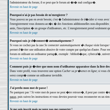
l'administrateur du forum; il se peut que le forum ait �t� mal configur�.
Revenir en haut de page
Pourquoi n'ai-je pas besoin de m'enregistrer ?
Vous pouvez ne pas en avoir besoin; c'est � l'administrateur de d�cider si vous avez 
l'enregistrement vous donnera acc�s � des fonctions additionnelles non-disponibles p
amis, l'inscription � un groupe d'utilisateurs, etc. L'enregistrement prend seulement q
Revenir en haut de page
Pourquoi suis-je d�connect� automatiquement ?
Si vous ne cochez pas la case
Se connecter automatiquement � chaque visite
lorsque 
permet d'�viter une utilisation abusive de votre compte par quelqu'un d'autre. Pour 
forum en utilisant un ordinateur partag�, exemple : biblioth�que, cybercaf�, univers
Revenir en haut de page
Comment puis-je �viter que mon nom d'utilisateur apparaisse dans la liste des u
Dans votre profil, vous trouverez une option
Cacher sa pr�sence en ligne
; si vous c
serez compt� comme un utilisateur invisible.
Revenir en haut de page
J'ai perdu mon mot de passe !
Ne paniquez pas ! Si votre mot de passe ne peut �tre retrouv�, il peut par contre �tre
passe
, puis suivez les instructions et vous devriez pouvoir vous reconnecter en un rien
Revenir en haut de page
Je me suis inscrit mais ne peux pas me connecter !