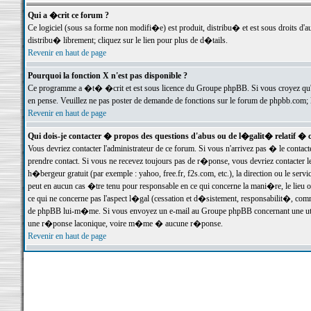
Qui a �crit ce forum ?
Ce logiciel (sous sa forme non modifi�e) est produit, distribu� et est sous droits d'a
distribu� librement; cliquez sur le lien pour plus de d�tails.
Revenir en haut de page
Pourquoi la fonction X n'est pas disponible ?
Ce programme a �t� �crit et est sous licence du Groupe phpBB. Si vous croyez qu'un
en pense. Veuillez ne pas poster de demande de fonctions sur le forum de phpbb.com; 
Revenir en haut de page
Qui dois-je contacter � propos des questions d'abus ou de l�galit� relatif � 
Vous devriez contacter l'administrateur de ce forum. Si vous n'arrivez pas � le conta
prendre contact. Si vous ne recevez toujours pas de r�ponse, vous devriez contacter 
h�bergeur gratuit (par exemple : yahoo, free.fr, f2s.com, etc.), la direction ou le se
peut en aucun cas �tre tenu pour responsable en ce qui concerne la mani�re, le lieu ou 
ce qui ne concerne pas l'aspect l�gal (cessation et d�sistement, responsabilit�, comm
de phpBB lui-m�me. Si vous envoyez un e-mail au Groupe phpBB concernant une utili
une r�ponse laconique, voire m�me � aucune r�ponse.
Revenir en haut de page