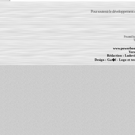
Pour soutenir le développement du
Powered b
T
www.powerboo
Vers
Rédaction :
Ludovi
Design :
Ga�l
- Logo et te
Informations :
PowerBook
-
MacBook Pro
-
i