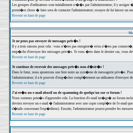
Les groupes d'utilisateurs sont initiallement cr��s par l'administrateur; il y assign
premi�re chose � faire sera de contacter l'administrateur; essayez de lui laisser un 
Revenir en haut de page
Me
Je ne peux pas envoyer de messages priv�s !
Il y a trois raisons pour cela : vous n'�tes pas enregistr� et/ou n'�tes pas connect�
emp�che d'envoyer des messages priv�s. Si vous �tes dans le dernier cas, vous devr
Revenir en haut de page
Je continue de recevoir des messages priv�s non-d�sir�s !
Dans le futur, nous ajouterons une liste noire au syst�me de messagerie priv�e. P
l'administrateur; il a le pouvoir d'emp�cher compl�tement un utilisateur d'envoyer 
Revenir en haut de page
J'ai re�u un e-mail abusif ou de spamming de quelqu'un sur ce forum !
Nous sommes pein�s d'apprendre cela. La fonction d'e-mail int�gr� au forum inclut d
devriez envoyer un e-mail � l'administrateur avec une copie compl�te de l'e-mail que v
d�tails concernant l'exp�diteur). Ensuite, l'administrateur pourra prendre les mesure
Revenir en haut de page