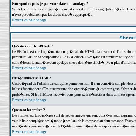
Pourquoi ne puis-je pas voter dans un sondage ?
Seuls les utilisateurs enregistr�s peuvent voter dans un sondage (afin d'�viter le tr
n'avez probablement pas les droits d'acc�s appropri�s.
Revenir en haut de page
Mise en f
Qu'est-ce que le BBCode ?
Le BBCode est une impl�mentation sp�ciale du HTML; l'activation de l'utilisation 
particulier lors de sa composition). Le BBCode en lui-m�me est similaire au style du H
contr�le sur la mani�re dont quelque chose doit �tre affich�. Pour plus d'information
Revenir en haut de page
Puis-je utiliser le HTML?
Ceci d�pend de l'administrateur qui le permet ou non; il a un contr�le complet dessu
balises fonctionnent. C'est une mesure de
s�curit�
pour �viter aux gens d'abuser du 
probl�mes. Si le HTML est activ�, vous pouvez le d�sactiver dans un message en par
Revenir en haut de page
Que sont les smilies ?
Les smilies, ou Emotic�nes sont de petites images qui sont utilis�es pour exprimer certa
voir la liste compl�te des �motic�nes lors de la composition d'un message. Essayez de 
mod�rateur pourrait d�cider de l'�diter, voire m�me de le supprimer enti�rement
Revenir en haut de page