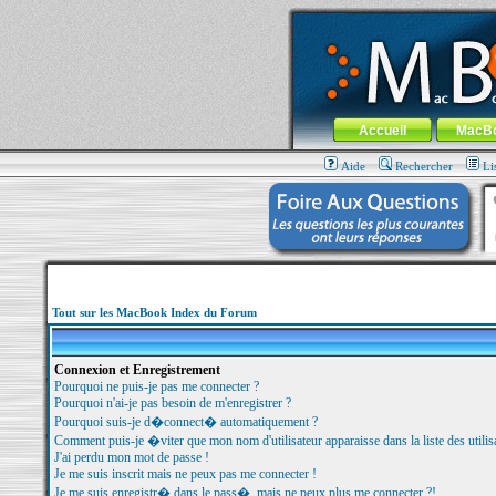
MacBook-fr.com : 100% Apple... 100% nom
Aller au contenu
-
Aller au menu 
Menu général
Accueil
MacB
Aide
Rechercher
Li
Tout sur les MacBook Index du Forum
Connexion et Enregistrement
Pourquoi ne puis-je pas me connecter ?
Pourquoi n'ai-je pas besoin de m'enregistrer ?
Pourquoi suis-je d�connect� automatiquement ?
Comment puis-je �viter que mon nom d'utilisateur apparaisse dans la liste des utilisa
J'ai perdu mon mot de passe !
Je me suis inscrit mais ne peux pas me connecter !
Je me suis enregistr� dans le pass�, mais ne peux plus me connecter ?!