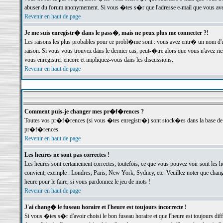
abuser du forum anonymement. Si vous �tes s�r que l'adresse e-mail que vous avez f
Revenir en haut de page
Je me suis enregistr� dans le pass�, mais ne peux plus me connecter ?!
Les raisons les plus probables pour ce probl�me sont : vous avez entr� un nom d'
raison. Si vous vous trouvez dans le dernier cas, peut-�tre alors que vous n'avez ri
vous enregistrer encore et impliquez-vous dans les discussions.
Revenir en haut de page
Comment puis-je changer mes pr�f�rences ?
Toutes vos pr�f�rences (si vous �tes enregistr�) sont stock�es dans la base de d
pr�f�rences.
Revenir en haut de page
Les heures ne sont pas correctes !
Les heures sont certainement correctes; toutefois, ce que vous pouvez voir sont les 
convient, exemple : Londres, Paris, New York, Sydney, etc. Veuillez noter que chang
heure pour le faire, si vous pardonnez le jeu de mots !
Revenir en haut de page
J'ai chang� le fuseau horaire et l'heure est toujours incorrecte !
Si vous �tes s�r d'avoir choisi le bon fuseau horaire et que l'heure est toujours 