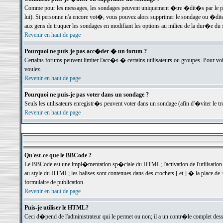
Comme pour les messages, les sondages peuvent uniquement �tre �dit�s par le poste
lui). Si personne n'a encore vot�, vous pouvez alors supprimer le sondage ou �dite
aux gens de truquer les sondages en modifiant les options au milieu de la dur�e du
Revenir en haut de page
Pourquoi ne puis-je pas acc�der � un forum ?
Certains forums peuvent limiter l'acc�s � certains utilisateurs ou groupes. Pour voi
voulez.
Revenir en haut de page
Pourquoi ne puis-je pas voter dans un sondage ?
Seuls les utilisateurs enregistr�s peuvent voter dans un sondage (afin d'�viter le 
Revenir en haut de page
Qu'est-ce que le BBCode ?
Le BBCode est une impl�mentation sp�ciale du HTML; l'activation de l'utilisation
au style du HTML; les balises sont contenues dans des crochets [ et ] � la place de 
formulaire de publication.
Revenir en haut de page
Puis-je utiliser le HTML?
Ceci d�pend de l'administrateur qui le permet ou non; il a un contr�le complet des