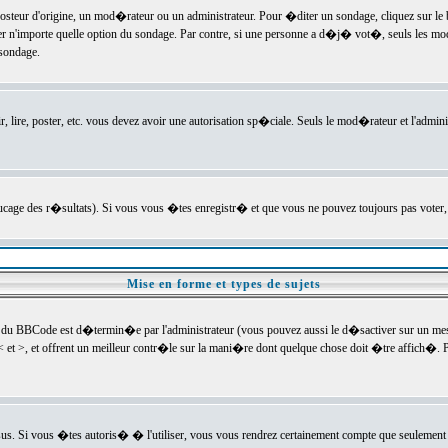
ur d'origine, un mod�rateur ou un administrateur. Pour �diter un sondage, cliquez sur le bou
r n'importe quelle option du sondage. Par contre, si une personne a d�j� vot�, seuls les mod
 sondage.
r, lire, poster, etc. vous devez avoir une autorisation sp�ciale. Seuls le mod�rateur et l'admin
trucage des r�sultats). Si vous vous �tes enregistr� et que vous ne pouvez toujours pas voter
Mise en forme et types de sujets
 du BBCode est d�termin�e par l'administrateur (vous pouvez aussi le d�sactiver sur un mess
< et >, et offrent un meilleur contr�le sur la mani�re dont quelque chose doit �tre affich�. Po
sus. Si vous �tes autoris� � l'utiliser, vous vous rendrez certainement compte que seulement 