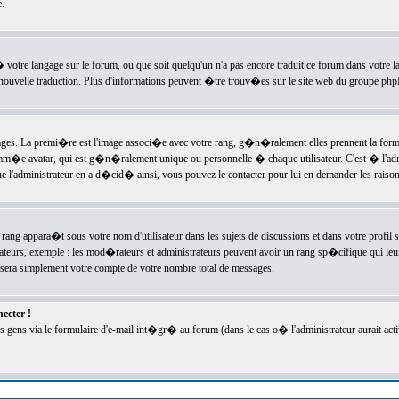
.
l� votre langage sur le forum, ou que soit quelqu'un n'a pas encore traduit ce forum dans votre 
e nouvelle traduction. Plus d'informations peuvent �tre trouv�es sur le site web du groupe phpBB
ssages. La premi�re est l'image associ�e avec votre rang, g�n�ralement elles prennent la form
omm�e avatar, qui est g�n�ralement unique ou personnelle � chaque utilisateur. C'est � l'admin
 que l'administrateur en a d�cid� ainsi, vous pouvez le contacter pour lui en demander les rais
rang appara�t sous votre nom d'utilisateur dans les sujets de discussions et dans votre profil s
teurs, exemple : les mod�rateurs et administrateurs peuvent avoir un rang sp�cifique qui leur 
sera simplement votre compte de votre nombre total de messages.
ecter !
gens via le formulaire d'e-mail int�gr� au forum (dans le cas o� l'administrateur aurait acti