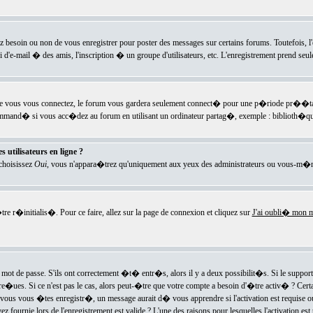
ez besoin ou non de vous enregistrer pour poster des messages sur certains forums. Toutefois,
i d'e-mail � des amis, l'inscription � un groupe d'utilisateurs, etc. L'enregistrement prend seu
e vous vous connectez, le forum vous gardera seulement connect� pour une p�riode pr��tabli
ecommand� si vous acc�dez au forum en utilisant un ordinateur partag�, exemple : biblioth�qu
 utilisateurs en ligne ?
 choisissez
Oui
, vous n'appara�trez qu'uniquement aux yeux des administrateurs ou vous-m�m
re r�initialis�. Pour ce faire, allez sur la page de connexion et cliquez sur
J'ai oubli� mon m
mot de passe. S'ils ont correctement �t� entr�s, alors il y a deux possibilit�s. Si le suppo
 re�ues. Si ce n'est pas le cas, alors peut-�tre que votre compte a besoin d'�tre activ� ? Cer
ous vous �tes enregistr�, un message aurait d� vous apprendre si l'activation est requise ou n
fournie lors de l'enregistrement est valide ? L'une des raisons pour lesquelles l'activation est