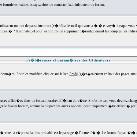
ournie est valide, essayez alors de contacter l'administrateur du forum.
utilisateur ou mot de passe incorrect (v�rifiez l'e-mail qui vous a �t� envoy� lorsque vous
en post� ? Il est habituel pour les forums de supprimer p�riodiquement les comptes des utilisa
Pr�f�rences et param�tres des Utilisateurs
onn�es. Pour les modifier, cliquez sur le lien
Profil
(g�n�ralement en haut des pages, mais c
heures affich�es dans un fuseau horaire diff�rent du v�tre. Si c'est le cas, vous devriez chan
er le fuseau horaire, comme la plupart des autres options, peut uniquement �tre effectu� par l
diff�rente, la r�ponse la plus probable est le passage � l'heure d'�t�. Le forum n'a pas �t�