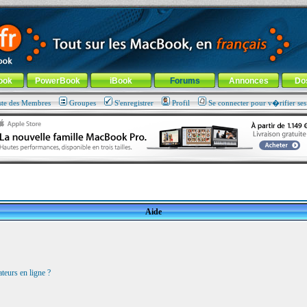
ade !
général
-
Aller au menu de la rubrique
ook
PowerBook
iBook
Forums
Annonces
Do
ste des Membres
Groupes
S'enregistrer
Profil
Se connecter pour v�rifier se
Aide
teurs en ligne ?