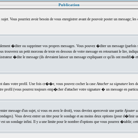
Publication
u sujet. Vous pourriez avoir besoin de vous enregistrer avant de pouvoir poster un message; les
ement �diter ou supprimer vos propres messages. Vous pouvez �diter un message (parfois se
verez un petit morceau de texte en dessous de votre message en retournant le lire, indiquan
ateur �dite le message (ils devraient laisser un message expliquant ce qu'ils ont modifi� et 
nt dans votre profil. Une fois cr��e, vous pouvez cocher la case
Attacher sa signature
lors d
e profil (vous pourrez toujours emp�cher d'attacher votre signature � un message en particuli
ier message d'un sujet, si vous en avez le droit), vous devriez apercevoir une partie
Ajouter 
sondages). Vous devez entrer un titre pour le sondage et au moins deux options (pour d�finir 
t un sondage infini. Il y a une limite pour le nombre d'options que vous pourrez �tablir; cette