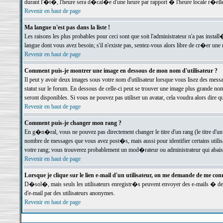
durant l'�t�, l'heure sera d�cal�e d'une heure par rapport � l'heure locale r�elle
Revenir en haut de page
Ma langue n'est pas dans la liste !
Les raisons les plus probables pour ceci sont que soit l'administrateur n'a pas instal
langue dont vous avez besoin; s'il n'existe pas, sentez-vous alors libre de cr�er un
Revenir en haut de page
Comment puis-je montrer une image en dessous de mon nom d'utilisateur ?
Il peut y avoir deux images sous votre nom d'utilisateur lorsque vous lisez des me
statut sur le forum. En dessous de celle-ci peut se trouver une image plus grande n
seront disponibles. Si vous ne pouvez pas utiliser un avatar, cela voudra alors dire
Revenir en haut de page
Comment puis-je changer mon rang ?
En g�n�ral, vous ne pouvez pas directement changer le titre d'un rang (le titre d'un 
nombre de messages que vous avez post�s, mais aussi pour identifier certains utilisa
votre rang; vous trouverez probablement un mod�rateur ou administrateur qui abais
Revenir en haut de page
Lorsque je clique sur le lien e-mail d'un utilisateur, on me demande de me conn
D�sol�, mais seuls les utilisateurs enregistr�s peuvent envoyer des e-mails � des 
d'e-mail par des utilisateurs anonymes.
Revenir en haut de page