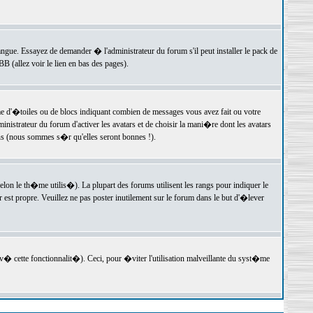
langue. Essayez de demander � l'administrateur du forum s'il peut installer le pack de
 (allez voir le lien en bas des pages).
e d'�toiles ou de blocs indiquant combien de messages vous avez fait ou votre
istrateur du forum d'activer les avatars et de choisir la mani�re dont les avatars
ons (nous sommes s�r qu'elles seront bonnes !).
elon le th�me utilis�). La plupart des forums utilisent les rangs pour indiquer le
est propre. Veuillez ne pas poster inutilement sur le forum dans le but d'�lever
v� cette fonctionnalit�). Ceci, pour �viter l'utilisation malveillante du syst�me