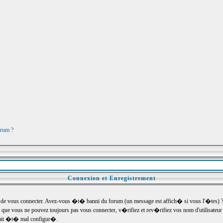
orum ?
Connexion et Enregistrement
e vous connecter. Avez-vous �t� banni du forum (un message est affich� si vous l'�tes) ? Si
 que vous ne pouvez toujours pas vous connecter, v�rifiez et rev�rifiez vos nom d'utilisateu
um ait �t� mal configur�.