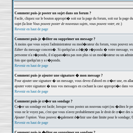
Comment puis-je poster un sujet dans un forum ?
Facile, cliquez sur le bouton appropri� soit sur la page du forum, soit sur la page d
sujet (la liste
Vous pouvez poster de nouveaux sujets, vous pouvez voter, etc.
)
Revenir en haut de page
Comment puis-je �diter ou supprimer un message ?
A moins que vous soyez l'administrateur ou mod�rateur du forum, vous pouvez seul
Editer
du message concern�. Si quelqu'un a d�j� r�pondu � votre message, vous trou
personne n'a r�pondu, il n'appara�tra pas non plus si un mod�rateur ou un administr
fois que quelqu'un y a r�pondu.
Revenir en haut de page
Comment puis-je ajouter une signature � mon message ?
Pour ajouter une signature � un message, vous devez d'abord en cr�er une, en alla
ajouter votre signature � tous vos messages en cochant la case appropri�e dans votr
Revenir en haut de page
Comment puis-je cr�er un sondage ?
Cr�er un sondage est facile; lorsque vous postez un nouveau sujet (ou �ditez le prem
vous ne le voyez pas, c'est que vous n'avez probablement pas le droit de cr�er des 
Ajouter l'option
. Vous pouvez �galement d�finir une date limite pour le sondage; 0 es
Revenir en haut de page
Comment puis-je �diter ou supprimer un sondage ?