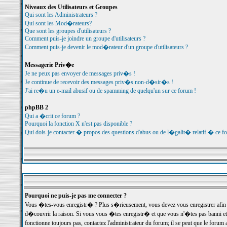
Niveaux des Utilisateurs et Groupes
Qui sont les Administrateurs ?
Qui sont les Mod�rateurs?
Que sont les groupes d'utilisateurs ?
Comment puis-je joindre un groupe d'utilisateurs ?
Comment puis-je devenir le mod�rateur d'un groupe d'utilisateurs ?
Messagerie Priv�e
Je ne peux pas envoyer de messages priv�s !
Je continue de recevoir des messages priv�s non-d�sir�s !
J'ai re�u un e-mail abusif ou de spamming de quelqu'un sur ce forum !
phpBB 2
Qui a �crit ce forum ?
Pourquoi la fonction X n'est pas disponible ?
Qui dois-je contacter � propos des questions d'abus ou de l�galit� relatif � ce f
Pourquoi ne puis-je pas me connecter ?
Vous �tes-vous enregistr� ? Plus s�rieusement, vous devez vous enregistrer afin d
d�couvrir la raison. Si vous vous �tes enregistr� et que vous n'�tes pas banni et
fonctionne toujours pas, contactez l'administrateur du forum; il se peut que le for