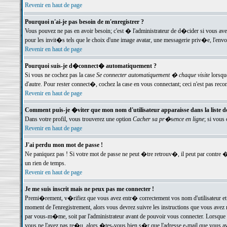
Revenir en haut de page
Pourquoi n'ai-je pas besoin de m'enregistrer ?
Vous pouvez ne pas en avoir besoin; c'est � l'administrateur de d�cider si vous av
pour les invit�s tels que le choix d'une image avatar, une messagerie priv�e, l'envo
Revenir en haut de page
Pourquoi suis-je d�connect� automatiquement ?
Si vous ne cochez pas la case
Se connecter automatiquement � chaque visite
lorsqu
d'autre. Pour rester connect�, cochez la case en vous connectant; ceci n'est pas r
Revenir en haut de page
Comment puis-je �viter que mon nom d'utilisateur apparaisse dans la liste des
Dans votre profil, vous trouverez une option
Cacher sa pr�sence en ligne
; si vous
Revenir en haut de page
J'ai perdu mon mot de passe !
Ne paniquez pas ! Si votre mot de passe ne peut �tre retrouv�, il peut par contre �t
un rien de temps.
Revenir en haut de page
Je me suis inscrit mais ne peux pas me connecter !
Premi�rement, v�rifiez que vous avez entr� correctement vos nom d'utilisateur et 
moment de l'enregistrement, alors vous devrez suivre les instructions que vous avez
par vous-m�me, soit par l'administrateur avant de pouvoir vous connecter. Lorsque v
vous ne l'avez pas re�u, alors �tes-vous bien s�r que l'adresse e-mail que vous avez 