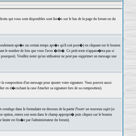
 droits qui vous sont disponibles sont list�s sur le bas de la page du forum ou du
ulement apr�s un certain temps apr�s qu'il soit post�) en cliquant sur le bouton
t le nombre de fois que vous l'avez �dit�. Ce petit texte n'appara�tra pas si
pourquoi). Veuillez noter qu'un utilisateur ne peut pas supprimer un message une
e la composition d'un message pour ajouter votre signature. Vous pouvez aussi
er en d�cochant la case Attacher sa signature lors de sa composition).
un sondage
dans le formulaire en dessous de la partie
Poster un nouveau sujet
(si
une option, entrez son nom dans le champ appropri� puis cliquez sur le bouton
 limite est fix�e par l'administrateur du forum).