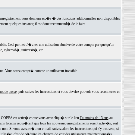
 l'enregistrement vous donnera acc�s � des fonctions additionnelles non-disponibles
lement quelques instants; il est donc recommand� de le faire.
e. Ceci permet d'�viter une utilisation abusive de votre compte par quelqu'un
e, cybercaf�, universit�, etc.
e. Vous serez compt� comme un utilisateur invisible.
ot de passe
, puis suivez les instructions et vous devriez pouvoir vous reconnecter en
rt COPPA est activ� et que vous avez cliqu� sur le lien
J'ai moins de 13 ans
au
tains forums requi�rent que tous les nouveaux enregistrements soient activ�s, soit
on. Si vous avez re�u un e-mail, suivez alors les instructions qui s'y trouvent; si
 utilis�e, c'est de r�duire les chances de voir des utilisateurs malintentionn�s