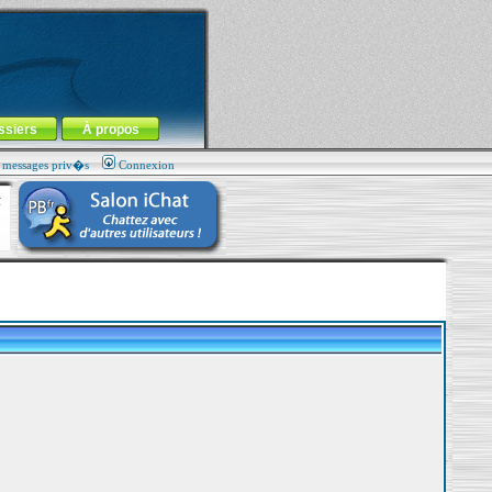
ssiers
À propos
s messages priv�s
Connexion