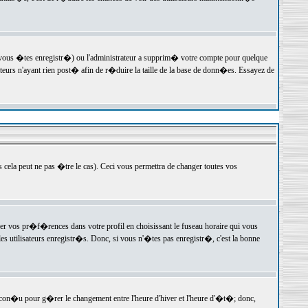
 vous �tes enregistr�) ou l'administrateur a supprim� votre compte pour quelque
teurs n'ayant rien post� afin de r�duire la taille de la base de donn�es. Essayez de
ela peut ne pas �tre le cas). Ceci vous permettra de changer toutes vos
ger vos pr�f�rences dans votre profil en choisissant le fuseau horaire qui vous
es utilisateurs enregistr�s. Donc, si vous n'�tes pas enregistr�, c'est la bonne
 con�u pour g�rer le changement entre l'heure d'hiver et l'heure d'�t�; donc,