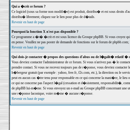
Qui a �crit ce forum ?
Ce logiciel (sous sa forme non modifi�e) est produit, distribu� et est sous droits d'a
distribu� librement; cliquez sur le lien pour plus de d�tails.
Revenir en haut de page
Pourquoi la fonction X n'est pas disponible ?
Ce programme a �t� �crit et est sous licence du Groupe phpBB. Si vous croyez qu'un
en pense. Veuillez ne pas poster de demande de fonctions sur le forum de phpbb.com; 
Revenir en haut de page
Qui dois-je contacter � propos des questions d'abus ou de l�galit� relatif � 
Vous devriez contacter l'administrateur de ce forum. Si vous n'arrivez pas � le conta
prendre contact. Si vous ne recevez toujours pas de r�ponse, vous devriez contacter 
h�bergeur gratuit (par exemple : yahoo, free.fr, f2s.com, etc.), la direction ou le se
peut en aucun cas �tre tenu pour responsable en ce qui concerne la mani�re, le lieu ou 
ce qui ne concerne pas l'aspect l�gal (cessation et d�sistement, responsabilit�, comm
de phpBB lui-m�me. Si vous envoyez un e-mail au Groupe phpBB concernant une utili
une r�ponse laconique, voire m�me � aucune r�ponse.
Revenir en haut de page