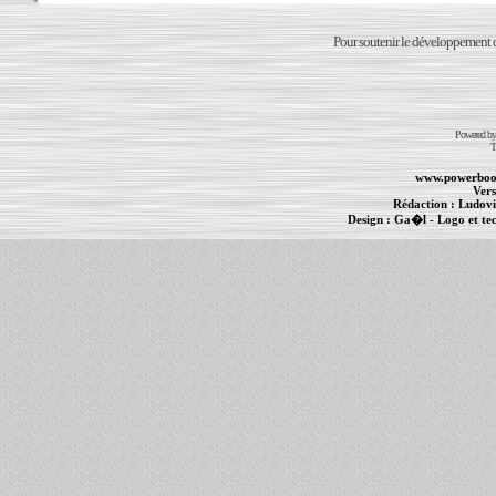
Pour soutenir le développement du
Powered b
T
www.powerboo
Vers
Rédaction :
Ludovi
Design :
Ga�l
- Logo et te
Informations :
PowerBook
-
MacBook Pro
-
i