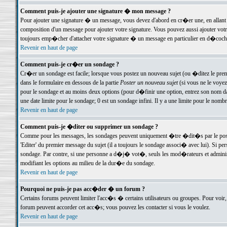
Comment puis-je ajouter une signature � mon message ?
Pour ajouter une signature � un message, vous devez d'abord en cr�er une, en allant
composition d'un message pour ajouter votre signature. Vous pouvez aussi ajouter vot
toujours emp�cher d'attacher votre signature � un message en particulier en d�cochan
Revenir en haut de page
Comment puis-je cr�er un sondage ?
Cr�er un sondage est facile; lorsque vous postez un nouveau sujet (ou �ditez le premie
dans le formulaire en dessous de la partie
Poster un nouveau sujet
(si vous ne le voyez
pour le sondage et au moins deux options (pour d�finir une option, entrez son nom d
une date limite pour le sondage; 0 est un sondage infini. Il y a une limite pour le nomb
Revenir en haut de page
Comment puis-je �diter ou supprimer un sondage ?
Comme pour les messages, les sondages peuvent uniquement �tre �dit�s par le poste
'Editer' du premier message du sujet (il a toujours le sondage associ� avec lui). Si 
sondage. Par contre, si une personne a d�j� vot�, seuls les mod�rateurs et administ
modifiant les options au milieu de la dur�e du sondage.
Revenir en haut de page
Pourquoi ne puis-je pas acc�der � un forum ?
Certains forums peuvent limiter l'acc�s � certains utilisateurs ou groupes. Pour voir, 
forum peuvent accorder cet acc�s; vous pouvez les contacter si vous le voulez.
Revenir en haut de page