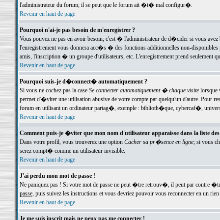
l'administrateur du forum; il se peut que le forum ait �t� mal configur�.
Revenir en haut de page
Pourquoi n'ai-je pas besoin de m'enregistrer ?
Vous pouvez ne pas en avoir besoin; c'est � l'administrateur de d�cider si vous avez 
l'enregistrement vous donnera acc�s � des fonctions additionnelles non-disponibles p
amis, l'inscription � un groupe d'utilisateurs, etc. L'enregistrement prend seulement q
Revenir en haut de page
Pourquoi suis-je d�connect� automatiquement ?
Si vous ne cochez pas la case
Se connecter automatiquement � chaque visite
lorsque 
permet d'�viter une utilisation abusive de votre compte par quelqu'un d'autre. Pour 
forum en utilisant un ordinateur partag�, exemple : biblioth�que, cybercaf�, univers
Revenir en haut de page
Comment puis-je �viter que mon nom d'utilisateur apparaisse dans la liste des u
Dans votre profil, vous trouverez une option
Cacher sa pr�sence en ligne
; si vous c
serez compt� comme un utilisateur invisible.
Revenir en haut de page
J'ai perdu mon mot de passe !
Ne paniquez pas ! Si votre mot de passe ne peut �tre retrouv�, il peut par contre �tre
passe
, puis suivez les instructions et vous devriez pouvoir vous reconnecter en un rien
Revenir en haut de page
Je me suis inscrit mais ne peux pas me connecter !