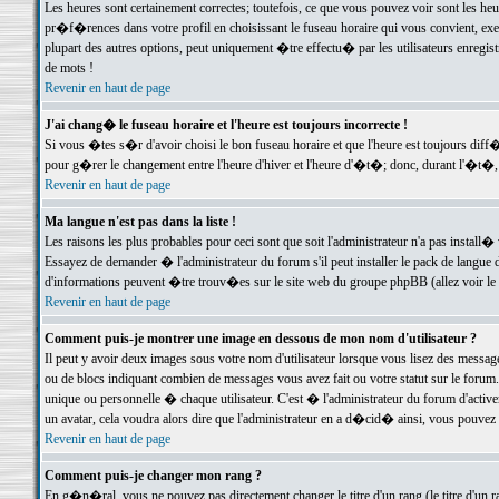
Les heures sont certainement correctes; toutefois, ce que vous pouvez voir sont les he
pr�f�rences dans votre profil en choisissant le fuseau horaire qui vous convient, exe
plupart des autres options, peut uniquement �tre effectu� par les utilisateurs enregis
de mots !
Revenir en haut de page
J'ai chang� le fuseau horaire et l'heure est toujours incorrecte !
Si vous �tes s�r d'avoir choisi le bon fuseau horaire et que l'heure est toujours d
pour g�rer le changement entre l'heure d'hiver et l'heure d'�t�; donc, durant l'�t�,
Revenir en haut de page
Ma langue n'est pas dans la liste !
Les raisons les plus probables pour ceci sont que soit l'administrateur n'a pas install�
Essayez de demander � l'administrateur du forum s'il peut installer le pack de langue d
d'informations peuvent �tre trouv�es sur le site web du groupe phpBB (allez voir le l
Revenir en haut de page
Comment puis-je montrer une image en dessous de mon nom d'utilisateur ?
Il peut y avoir deux images sous votre nom d'utilisateur lorsque vous lisez des mess
ou de blocs indiquant combien de messages vous avez fait ou votre statut sur le for
unique ou personnelle � chaque utilisateur. C'est � l'administrateur du forum d'activer
un avatar, cela voudra alors dire que l'administrateur en a d�cid� ainsi, vous pouvez
Revenir en haut de page
Comment puis-je changer mon rang ?
En g�n�ral, vous ne pouvez pas directement changer le titre d'un rang (le titre d'un ra