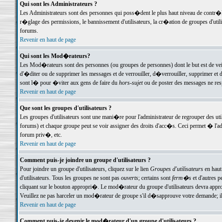
Qui sont les Administrateurs ?
Les Administrateurs sont des personnes qui poss�dent le plus haut niveau de contr�le 
r�glage des permissions, le bannissement d'utilisateurs, la cr�ation de groupes d'uti
forums.
Revenir en haut de page
Qui sont les Mod�rateurs?
Les Mod�rateurs sont des personnes (ou groupes de personnes) dont le but est de veil
d'�diter ou de supprimer les messages et de verrouiller, d�verrouiller, supprimer 
sont l� pour �viter aux gens de faire du
hors-sujet
ou de poster des messages ne res
Revenir en haut de page
Que sont les groupes d'utilisateurs ?
Les groupes d'utilisateurs sont une mani�re pour l'administrateur de regrouper des util
forums) et chaque groupe peut se voir assigner des droits d'acc�s. Ceci permet � 
forum priv�, etc.
Revenir en haut de page
Comment puis-je joindre un groupe d'utilisateurs ?
Pour joindre un groupe d'utilisateurs, cliquez sur le lien
Groupes d'utilisateurs
en haut
d'utilisateurs. Tous les groupes ne sont pas
ouverts
; certains sont
ferm�s
et d'autres p
cliquant sur le bouton appropri�. Le mod�rateur du groupe d'utilisateurs devra appro
Veuillez ne pas harceler un mod�rateur de groupe s'il d�sapprouve votre demande; il 
Revenir en haut de page
Comment puis-je devenir le mod�rateur d'un groupe d'utilisateurs ?