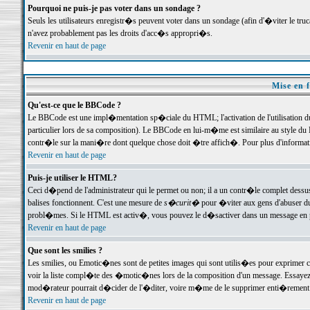
Pourquoi ne puis-je pas voter dans un sondage ?
Seuls les utilisateurs enregistr�s peuvent voter dans un sondage (afin d'�viter le tr
n'avez probablement pas les droits d'acc�s appropri�s.
Revenir en haut de page
Mise en f
Qu'est-ce que le BBCode ?
Le BBCode est une impl�mentation sp�ciale du HTML; l'activation de l'utilisation 
particulier lors de sa composition). Le BBCode en lui-m�me est similaire au style du H
contr�le sur la mani�re dont quelque chose doit �tre affich�. Pour plus d'information
Revenir en haut de page
Puis-je utiliser le HTML?
Ceci d�pend de l'administrateur qui le permet ou non; il a un contr�le complet dessu
balises fonctionnent. C'est une mesure de
s�curit�
pour �viter aux gens d'abuser du 
probl�mes. Si le HTML est activ�, vous pouvez le d�sactiver dans un message en par
Revenir en haut de page
Que sont les smilies ?
Les smilies, ou Emotic�nes sont de petites images qui sont utilis�es pour exprimer certa
voir la liste compl�te des �motic�nes lors de la composition d'un message. Essayez de 
mod�rateur pourrait d�cider de l'�diter, voire m�me de le supprimer enti�rement
Revenir en haut de page