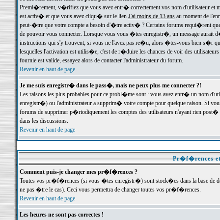
Premi�rement, v�rifiez que vous avez entr� correctement vos nom d'utilisateur et mo
est activ� et que vous avez cliqu� sur le lien
J'ai moins de 13 ans
au moment de l'enre
peut-�tre que votre compte a besoin d'�tre activ� ? Certains forums requi�rent que 
de pouvoir vous connecter. Lorsque vous vous �tes enregistr�, un message aurait d� v
instructions qui s'y trouvent; si vous ne l'avez pas re�u, alors �tes-vous bien s�r que
lesquelles l'activation est utilis�e, c'est de r�duire les chances de voir des utilis
fournie est valide, essayez alors de contacter l'administrateur du forum.
Revenir en haut de page
Je me suis enregistr� dans le pass�, mais ne peux plus me connecter ?!
Les raisons les plus probables pour ce probl�me sont : vous avez entr� un nom d'ut
enregistr�) ou l'administrateur a supprim� votre compte pour quelque raison. Si vous 
forums de supprimer p�riodiquement les comptes des utilisateurs n'ayant rien post� a
dans les discussions.
Revenir en haut de page
Pr�f�rences et
Comment puis-je changer mes pr�f�rences ?
Toutes vos pr�f�rences (si vous �tes enregistr�) sont stock�es dans la base de don
ne pas �tre le cas). Ceci vous permettra de changer toutes vos pr�f�rences.
Revenir en haut de page
Les heures ne sont pas correctes !