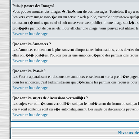
Puis-je poster des Images?
Vous pouvez montrer des images � l'int�rieur de vos messages. Toutefois, il n'y a 
lien vers votre image stock�e sur un serveur web public, exemple : http://www.quelq
ordinateur (� moins que celui-ci soit un serveur web public), ni une image stock�e su
prot�g�s par mot de passe, etc. Pour afficher une image, vous pouvez soit utiliser 
Revenir en haut de page
Que sont les Annonces ?
Les Annonces contiennent le plus souvent d'importantes informations; vous devriez d
elles ont �t� post�es. Pouvoir poster une annonce d�pend des permissions requises;
Revenir en haut de page
Que sont les Post-it ?
Les Post-it apparaissent en-dessous des annonces et seulement sur la premi�re page 
pour les annonces, c'est l'administrateur qui d�termine les permissions requises pour 
Revenir en haut de page
Que sont les sujets de discussions verrouill�s ?
Les sujets verrouill�s sont verrouill�s soit par le mod�rateur du forum ou soit par 
qui y sont contenus sont cess�s automatiquement. Les sujets de discussions peuvent 
Revenir en haut de page
Niveaux de