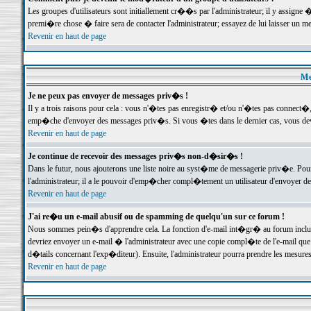
Les groupes d'utilisateurs sont initiallement cr��s par l'administrateur; il y assign
premi�re chose � faire sera de contacter l'administrateur; essayez de lui laisser un 
Revenir en haut de page
Me
Je ne peux pas envoyer de messages priv�s !
Il y a trois raisons pour cela : vous n'�tes pas enregistr� et/ou n'�tes pas connect�
emp�che d'envoyer des messages priv�s. Si vous �tes dans le dernier cas, vous devr
Revenir en haut de page
Je continue de recevoir des messages priv�s non-d�sir�s !
Dans le futur, nous ajouterons une liste noire au syst�me de messagerie priv�e. P
l'administrateur; il a le pouvoir d'emp�cher compl�tement un utilisateur d'envoyer 
Revenir en haut de page
J'ai re�u un e-mail abusif ou de spamming de quelqu'un sur ce forum !
Nous sommes pein�s d'apprendre cela. La fonction d'e-mail int�gr� au forum inclut d
devriez envoyer un e-mail � l'administrateur avec une copie compl�te de l'e-mail que v
d�tails concernant l'exp�diteur). Ensuite, l'administrateur pourra prendre les mesure
Revenir en haut de page