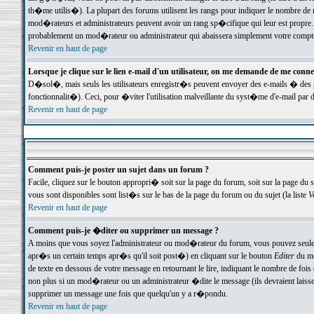
th�me utilis�). La plupart des forums utilisent les rangs pour indiquer le nombre de m
mod�rateurs et administrateurs peuvent avoir un rang sp�cifique qui leur est propre. 
probablement un mod�rateur ou administrateur qui abaissera simplement votre compte
Revenir en haut de page
Lorsque je clique sur le lien e-mail d'un utilisateur, on me demande de me conne
D�sol�, mais seuls les utilisateurs enregistr�s peuvent envoyer des e-mails � des ge
fonctionnalit�). Ceci, pour �viter l'utilisation malveillante du syst�me d'e-mail par 
Revenir en haut de page
Comment puis-je poster un sujet dans un forum ?
Facile, cliquez sur le bouton appropri� soit sur la page du forum, soit sur la page du 
vous sont disponibles sont list�s sur le bas de la page du forum ou du sujet (la liste
V
Revenir en haut de page
Comment puis-je �diter ou supprimer un message ?
A moins que vous soyez l'administrateur ou mod�rateur du forum, vous pouvez seul
apr�s un certain temps apr�s qu'il soit post�) en cliquant sur le bouton
Editer
du me
de texte en dessous de votre message en retournant le lire, indiquant le nombre de fo
non plus si un mod�rateur ou un administrateur �dite le message (ils devraient laisser
supprimer un message une fois que quelqu'un y a r�pondu.
Revenir en haut de page