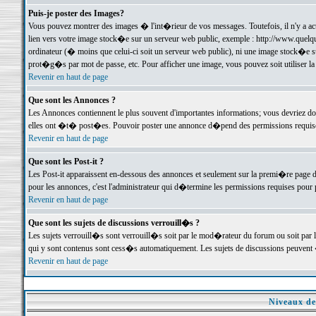
Puis-je poster des Images?
Vous pouvez montrer des images � l'int�rieur de vos messages. Toutefois, il n'y a 
lien vers votre image stock�e sur un serveur web public, exemple : http://www.quelq
ordinateur (� moins que celui-ci soit un serveur web public), ni une image stock�e su
prot�g�s par mot de passe, etc. Pour afficher une image, vous pouvez soit utiliser 
Revenir en haut de page
Que sont les Annonces ?
Les Annonces contiennent le plus souvent d'importantes informations; vous devriez d
elles ont �t� post�es. Pouvoir poster une annonce d�pend des permissions requises;
Revenir en haut de page
Que sont les Post-it ?
Les Post-it apparaissent en-dessous des annonces et seulement sur la premi�re page 
pour les annonces, c'est l'administrateur qui d�termine les permissions requises pour 
Revenir en haut de page
Que sont les sujets de discussions verrouill�s ?
Les sujets verrouill�s sont verrouill�s soit par le mod�rateur du forum ou soit par 
qui y sont contenus sont cess�s automatiquement. Les sujets de discussions peuvent 
Revenir en haut de page
Niveaux de