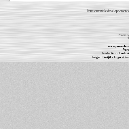
Pour soutenir le développement du
Powered b
T
www.powerboo
Vers
Rédaction :
Ludovi
Design :
Ga�l
- Logo et te
Informations :
PowerBook
-
MacBook Pro
-
i