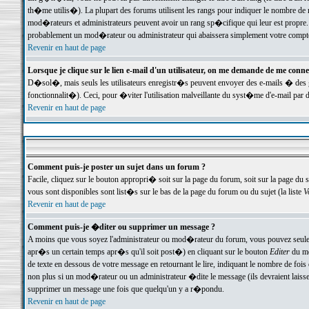
th�me utilis�). La plupart des forums utilisent les rangs pour indiquer le nombre de m
mod�rateurs et administrateurs peuvent avoir un rang sp�cifique qui leur est propre. 
probablement un mod�rateur ou administrateur qui abaissera simplement votre compte
Revenir en haut de page
Lorsque je clique sur le lien e-mail d'un utilisateur, on me demande de me conne
D�sol�, mais seuls les utilisateurs enregistr�s peuvent envoyer des e-mails � des ge
fonctionnalit�). Ceci, pour �viter l'utilisation malveillante du syst�me d'e-mail par 
Revenir en haut de page
Comment puis-je poster un sujet dans un forum ?
Facile, cliquez sur le bouton appropri� soit sur la page du forum, soit sur la page du 
vous sont disponibles sont list�s sur le bas de la page du forum ou du sujet (la liste
V
Revenir en haut de page
Comment puis-je �diter ou supprimer un message ?
A moins que vous soyez l'administrateur ou mod�rateur du forum, vous pouvez seul
apr�s un certain temps apr�s qu'il soit post�) en cliquant sur le bouton
Editer
du me
de texte en dessous de votre message en retournant le lire, indiquant le nombre de fo
non plus si un mod�rateur ou un administrateur �dite le message (ils devraient laisser
supprimer un message une fois que quelqu'un y a r�pondu.
Revenir en haut de page