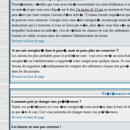
Premi�rement, v�rifiez que vous avez entr� correctement vos nom d'utilisateur et mo
est activ� et que vous avez cliqu� sur le lien
J'ai moins de 13 ans
au moment de l'enre
peut-�tre que votre compte a besoin d'�tre activ� ? Certains forums requi�rent que 
de pouvoir vous connecter. Lorsque vous vous �tes enregistr�, un message aurait d� v
instructions qui s'y trouvent; si vous ne l'avez pas re�u, alors �tes-vous bien s�r que
lesquelles l'activation est utilis�e, c'est de r�duire les chances de voir des utilis
fournie est valide, essayez alors de contacter l'administrateur du forum.
Revenir en haut de page
Je me suis enregistr� dans le pass�, mais ne peux plus me connecter ?!
Les raisons les plus probables pour ce probl�me sont : vous avez entr� un nom d'ut
enregistr�) ou l'administrateur a supprim� votre compte pour quelque raison. Si vous 
forums de supprimer p�riodiquement les comptes des utilisateurs n'ayant rien post� a
dans les discussions.
Revenir en haut de page
Pr�f�rences et
Comment puis-je changer mes pr�f�rences ?
Toutes vos pr�f�rences (si vous �tes enregistr�) sont stock�es dans la base de don
ne pas �tre le cas). Ceci vous permettra de changer toutes vos pr�f�rences.
Revenir en haut de page
Les heures ne sont pas correctes !