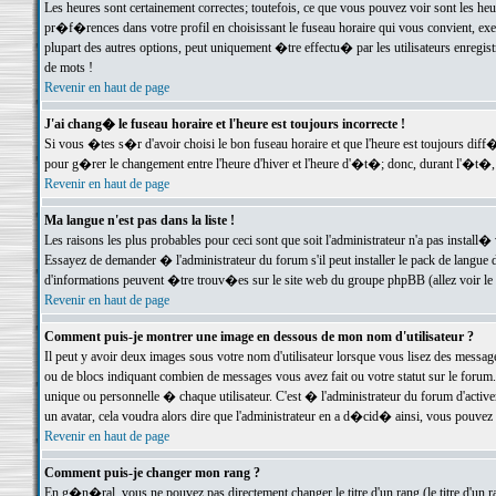
Les heures sont certainement correctes; toutefois, ce que vous pouvez voir sont les he
pr�f�rences dans votre profil en choisissant le fuseau horaire qui vous convient, exe
plupart des autres options, peut uniquement �tre effectu� par les utilisateurs enregis
de mots !
Revenir en haut de page
J'ai chang� le fuseau horaire et l'heure est toujours incorrecte !
Si vous �tes s�r d'avoir choisi le bon fuseau horaire et que l'heure est toujours d
pour g�rer le changement entre l'heure d'hiver et l'heure d'�t�; donc, durant l'�t�,
Revenir en haut de page
Ma langue n'est pas dans la liste !
Les raisons les plus probables pour ceci sont que soit l'administrateur n'a pas install�
Essayez de demander � l'administrateur du forum s'il peut installer le pack de langue d
d'informations peuvent �tre trouv�es sur le site web du groupe phpBB (allez voir le l
Revenir en haut de page
Comment puis-je montrer une image en dessous de mon nom d'utilisateur ?
Il peut y avoir deux images sous votre nom d'utilisateur lorsque vous lisez des mess
ou de blocs indiquant combien de messages vous avez fait ou votre statut sur le for
unique ou personnelle � chaque utilisateur. C'est � l'administrateur du forum d'activer
un avatar, cela voudra alors dire que l'administrateur en a d�cid� ainsi, vous pouvez
Revenir en haut de page
Comment puis-je changer mon rang ?
En g�n�ral, vous ne pouvez pas directement changer le titre d'un rang (le titre d'un ra