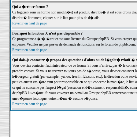
Qui a �crit ce forum ?
Ce logiciel (sous sa forme non modifi�e) est produit, distribu� et est sous droits d'a
distribu� librement; cliquez sur le lien pour plus de d�tails.
Revenir en haut de page
Pourquoi la fonction X n'est pas disponible ?
Ce programme a �t� �crit et est sous licence du Groupe phpBB. Si vous croyez qu'un
en pense. Veuillez ne pas poster de demande de fonctions sur le forum de phpbb.com; 
Revenir en haut de page
Qui dois-je contacter � propos des questions d'abus ou de l�galit� relatif � 
Vous devriez contacter l'administrateur de ce forum. Si vous n'arrivez pas � le conta
prendre contact. Si vous ne recevez toujours pas de r�ponse, vous devriez contacter 
h�bergeur gratuit (par exemple : yahoo, free.fr, f2s.com, etc.), la direction ou le se
peut en aucun cas �tre tenu pour responsable en ce qui concerne la mani�re, le lieu ou 
ce qui ne concerne pas l'aspect l�gal (cessation et d�sistement, responsabilit�, comm
de phpBB lui-m�me. Si vous envoyez un e-mail au Groupe phpBB concernant une utili
une r�ponse laconique, voire m�me � aucune r�ponse.
Revenir en haut de page