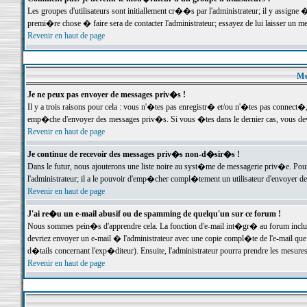
Les groupes d'utilisateurs sont initiallement cr��s par l'administrateur; il y assign
premi�re chose � faire sera de contacter l'administrateur; essayez de lui laisser un 
Revenir en haut de page
Me
Je ne peux pas envoyer de messages priv�s !
Il y a trois raisons pour cela : vous n'�tes pas enregistr� et/ou n'�tes pas connect�
emp�che d'envoyer des messages priv�s. Si vous �tes dans le dernier cas, vous devr
Revenir en haut de page
Je continue de recevoir des messages priv�s non-d�sir�s !
Dans le futur, nous ajouterons une liste noire au syst�me de messagerie priv�e. P
l'administrateur; il a le pouvoir d'emp�cher compl�tement un utilisateur d'envoyer 
Revenir en haut de page
J'ai re�u un e-mail abusif ou de spamming de quelqu'un sur ce forum !
Nous sommes pein�s d'apprendre cela. La fonction d'e-mail int�gr� au forum inclut d
devriez envoyer un e-mail � l'administrateur avec une copie compl�te de l'e-mail que v
d�tails concernant l'exp�diteur). Ensuite, l'administrateur pourra prendre les mesure
Revenir en haut de page