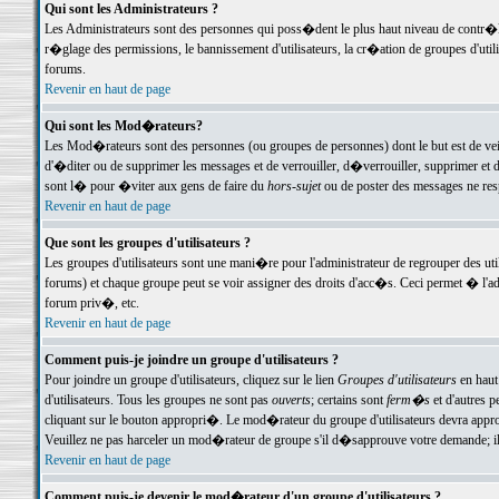
Qui sont les Administrateurs ?
Les Administrateurs sont des personnes qui poss�dent le plus haut niveau de contr�le 
r�glage des permissions, le bannissement d'utilisateurs, la cr�ation de groupes d'uti
forums.
Revenir en haut de page
Qui sont les Mod�rateurs?
Les Mod�rateurs sont des personnes (ou groupes de personnes) dont le but est de veil
d'�diter ou de supprimer les messages et de verrouiller, d�verrouiller, supprimer 
sont l� pour �viter aux gens de faire du
hors-sujet
ou de poster des messages ne res
Revenir en haut de page
Que sont les groupes d'utilisateurs ?
Les groupes d'utilisateurs sont une mani�re pour l'administrateur de regrouper des util
forums) et chaque groupe peut se voir assigner des droits d'acc�s. Ceci permet � 
forum priv�, etc.
Revenir en haut de page
Comment puis-je joindre un groupe d'utilisateurs ?
Pour joindre un groupe d'utilisateurs, cliquez sur le lien
Groupes d'utilisateurs
en haut
d'utilisateurs. Tous les groupes ne sont pas
ouverts
; certains sont
ferm�s
et d'autres p
cliquant sur le bouton appropri�. Le mod�rateur du groupe d'utilisateurs devra appro
Veuillez ne pas harceler un mod�rateur de groupe s'il d�sapprouve votre demande; il 
Revenir en haut de page
Comment puis-je devenir le mod�rateur d'un groupe d'utilisateurs ?