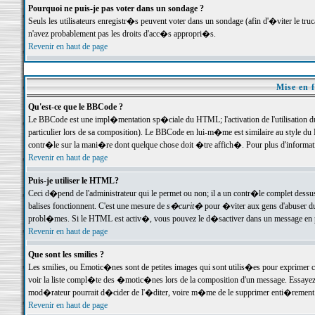
Pourquoi ne puis-je pas voter dans un sondage ?
Seuls les utilisateurs enregistr�s peuvent voter dans un sondage (afin d'�viter le tr
n'avez probablement pas les droits d'acc�s appropri�s.
Revenir en haut de page
Mise en f
Qu'est-ce que le BBCode ?
Le BBCode est une impl�mentation sp�ciale du HTML; l'activation de l'utilisation 
particulier lors de sa composition). Le BBCode en lui-m�me est similaire au style du H
contr�le sur la mani�re dont quelque chose doit �tre affich�. Pour plus d'information
Revenir en haut de page
Puis-je utiliser le HTML?
Ceci d�pend de l'administrateur qui le permet ou non; il a un contr�le complet dessu
balises fonctionnent. C'est une mesure de
s�curit�
pour �viter aux gens d'abuser du 
probl�mes. Si le HTML est activ�, vous pouvez le d�sactiver dans un message en par
Revenir en haut de page
Que sont les smilies ?
Les smilies, ou Emotic�nes sont de petites images qui sont utilis�es pour exprimer certa
voir la liste compl�te des �motic�nes lors de la composition d'un message. Essayez de 
mod�rateur pourrait d�cider de l'�diter, voire m�me de le supprimer enti�rement
Revenir en haut de page