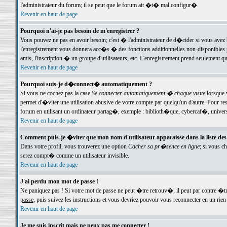
l'administrateur du forum; il se peut que le forum ait �t� mal configur�.
Revenir en haut de page
Pourquoi n'ai-je pas besoin de m'enregistrer ?
Vous pouvez ne pas en avoir besoin; c'est � l'administrateur de d�cider si vous avez 
l'enregistrement vous donnera acc�s � des fonctions additionnelles non-disponibles p
amis, l'inscription � un groupe d'utilisateurs, etc. L'enregistrement prend seulement q
Revenir en haut de page
Pourquoi suis-je d�connect� automatiquement ?
Si vous ne cochez pas la case
Se connecter automatiquement � chaque visite
lorsque 
permet d'�viter une utilisation abusive de votre compte par quelqu'un d'autre. Pour 
forum en utilisant un ordinateur partag�, exemple : biblioth�que, cybercaf�, univers
Revenir en haut de page
Comment puis-je �viter que mon nom d'utilisateur apparaisse dans la liste des u
Dans votre profil, vous trouverez une option
Cacher sa pr�sence en ligne
; si vous c
serez compt� comme un utilisateur invisible.
Revenir en haut de page
J'ai perdu mon mot de passe !
Ne paniquez pas ! Si votre mot de passe ne peut �tre retrouv�, il peut par contre �tre
passe
, puis suivez les instructions et vous devriez pouvoir vous reconnecter en un rien
Revenir en haut de page
Je me suis inscrit mais ne peux pas me connecter !