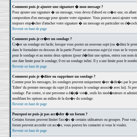
Comment puis-je ajouter une signature � mon message ?
Pour ajouter une signature � un message, vous devez d'abord en cr�er une, en allant
composition d'un message pour ajouter votre signature. Vous pouvez aussi ajouter vot
toujours emp�cher d'attacher votre signature � un message en particulier en d�cochan
Revenir en haut de page
Comment puis-je cr�er un sondage ?
Cr�er un sondage est facile; lorsque vous postez un nouveau sujet (ou �ditez le premie
dans le formulaire en dessous de la partie
Poster un nouveau sujet
(si vous ne le voyez
pour le sondage et au moins deux options (pour d�finir une option, entrez son nom d
une date limite pour le sondage; 0 est un sondage infini. Il y a une limite pour le nomb
Revenir en haut de page
Comment puis-je �diter ou supprimer un sondage ?
Comme pour les messages, les sondages peuvent uniquement �tre �dit�s par le poste
'Editer' du premier message du sujet (il a toujours le sondage associ� avec lui). Si 
sondage. Par contre, si une personne a d�j� vot�, seuls les mod�rateurs et administ
modifiant les options au milieu de la dur�e du sondage.
Revenir en haut de page
Pourquoi ne puis-je pas acc�der � un forum ?
Certains forums peuvent limiter l'acc�s � certains utilisateurs ou groupes. Pour voir, 
forum peuvent accorder cet acc�s; vous pouvez les contacter si vous le voulez.
Revenir en haut de page