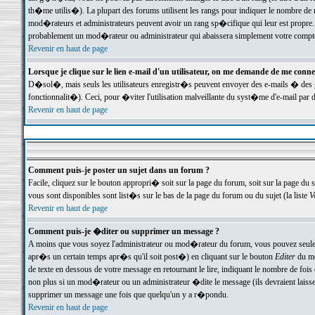
th�me utilis�). La plupart des forums utilisent les rangs pour indiquer le nombre de m
mod�rateurs et administrateurs peuvent avoir un rang sp�cifique qui leur est propre. 
probablement un mod�rateur ou administrateur qui abaissera simplement votre compte
Revenir en haut de page
Lorsque je clique sur le lien e-mail d'un utilisateur, on me demande de me conne
D�sol�, mais seuls les utilisateurs enregistr�s peuvent envoyer des e-mails � des ge
fonctionnalit�). Ceci, pour �viter l'utilisation malveillante du syst�me d'e-mail par 
Revenir en haut de page
Comment puis-je poster un sujet dans un forum ?
Facile, cliquez sur le bouton appropri� soit sur la page du forum, soit sur la page du 
vous sont disponibles sont list�s sur le bas de la page du forum ou du sujet (la liste
V
Revenir en haut de page
Comment puis-je �diter ou supprimer un message ?
A moins que vous soyez l'administrateur ou mod�rateur du forum, vous pouvez seul
apr�s un certain temps apr�s qu'il soit post�) en cliquant sur le bouton
Editer
du me
de texte en dessous de votre message en retournant le lire, indiquant le nombre de fo
non plus si un mod�rateur ou un administrateur �dite le message (ils devraient laisser
supprimer un message une fois que quelqu'un y a r�pondu.
Revenir en haut de page