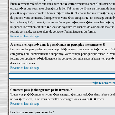
Premi�rement, v�rifiez que vous avez entr� correctement vos nom d'utilisateur et mo
est activ� et que vous avez cliqu� sur le lien
J'ai moins de 13 ans
au moment de l'enre
peut-�tre que votre compte a besoin d'�tre activ� ? Certains forums requi�rent que 
de pouvoir vous connecter. Lorsque vous vous �tes enregistr�, un message aurait d� v
instructions qui s'y trouvent; si vous ne l'avez pas re�u, alors �tes-vous bien s�r que
lesquelles l'activation est utilis�e, c'est de r�duire les chances de voir des utilis
fournie est valide, essayez alors de contacter l'administrateur du forum.
Revenir en haut de page
Je me suis enregistr� dans le pass�, mais ne peux plus me connecter ?!
Les raisons les plus probables pour ce probl�me sont : vous avez entr� un nom d'ut
enregistr�) ou l'administrateur a supprim� votre compte pour quelque raison. Si vous 
forums de supprimer p�riodiquement les comptes des utilisateurs n'ayant rien post� a
dans les discussions.
Revenir en haut de page
Pr�f�rences et
Comment puis-je changer mes pr�f�rences ?
Toutes vos pr�f�rences (si vous �tes enregistr�) sont stock�es dans la base de don
ne pas �tre le cas). Ceci vous permettra de changer toutes vos pr�f�rences.
Revenir en haut de page
Les heures ne sont pas correctes !