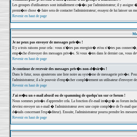
Les groupes d'utilisateurs sont initiallement cr��s par l'administrateur; il y assign
premi�re chose � faire sera de contacter l'administrateur; essayez de lui laisser un 
Revenir en haut de page
Me
Je ne peux pas envoyer de messages priv�s !
Il y a trois raisons pour cela : vous n'�tes pas enregistr� et/ou n'�tes pas connect�
emp�che d'envoyer des messages priv�s. Si vous �tes dans le dernier cas, vous devr
Revenir en haut de page
Je continue de recevoir des messages priv�s non-d�sir�s !
Dans le futur, nous ajouterons une liste noire au syst�me de messagerie priv�e. P
l'administrateur; il a le pouvoir d'emp�cher compl�tement un utilisateur d'envoyer 
Revenir en haut de page
J'ai re�u un e-mail abusif ou de spamming de quelqu'un sur ce forum !
Nous sommes pein�s d'apprendre cela. La fonction d'e-mail int�gr� au forum inclut d
devriez envoyer un e-mail � l'administrateur avec une copie compl�te de l'e-mail que v
d�tails concernant l'exp�diteur). Ensuite, l'administrateur pourra prendre les mesure
Revenir en haut de page