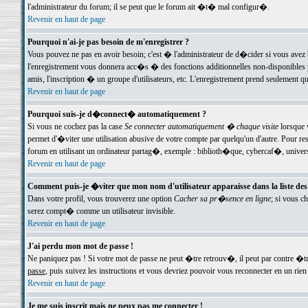
l'administrateur du forum; il se peut que le forum ait �t� mal configur�.
Revenir en haut de page
Pourquoi n'ai-je pas besoin de m'enregistrer ?
Vous pouvez ne pas en avoir besoin; c'est � l'administrateur de d�cider si vous avez 
l'enregistrement vous donnera acc�s � des fonctions additionnelles non-disponibles p
amis, l'inscription � un groupe d'utilisateurs, etc. L'enregistrement prend seulement q
Revenir en haut de page
Pourquoi suis-je d�connect� automatiquement ?
Si vous ne cochez pas la case
Se connecter automatiquement � chaque visite
lorsque 
permet d'�viter une utilisation abusive de votre compte par quelqu'un d'autre. Pour 
forum en utilisant un ordinateur partag�, exemple : biblioth�que, cybercaf�, univers
Revenir en haut de page
Comment puis-je �viter que mon nom d'utilisateur apparaisse dans la liste des u
Dans votre profil, vous trouverez une option
Cacher sa pr�sence en ligne
; si vous c
serez compt� comme un utilisateur invisible.
Revenir en haut de page
J'ai perdu mon mot de passe !
Ne paniquez pas ! Si votre mot de passe ne peut �tre retrouv�, il peut par contre �tre
passe
, puis suivez les instructions et vous devriez pouvoir vous reconnecter en un rien
Revenir en haut de page
Je me suis inscrit mais ne peux pas me connecter !