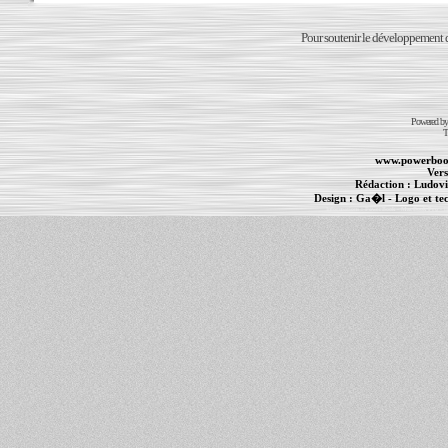
Pour soutenir le développement du
Powered b
T
www.powerboo
Vers
Rédaction :
Ludovi
Design :
Ga�l
- Logo et te
Informations :
PowerBook
-
MacBook Pro
-
i