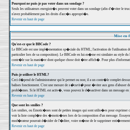
Pourquoi ne puis-je pas voter dans un sondage ?
Seuls les utilisateurs enregistr�s peuvent voter dans un sondage (afin d'�viter le tr
n'avez probablement pas les droits d'acc�s appropri�s.
Revenir en haut de page
Mise en f
Qu'est-ce que le BBCode ?
Le BBCode est une impl�mentation sp�ciale du HTML; l'activation de l'utilisation 
particulier lors de sa composition). Le BBCode en lui-m�me est similaire au style du H
contr�le sur la mani�re dont quelque chose doit �tre affich�. Pour plus d'information
Revenir en haut de page
Puis-je utiliser le HTML?
Ceci d�pend de l'administrateur qui le permet ou non; il a un contr�le complet dessu
balises fonctionnent. C'est une mesure de
s�curit�
pour �viter aux gens d'abuser du 
probl�mes. Si le HTML est activ�, vous pouvez le d�sactiver dans un message en par
Revenir en haut de page
Que sont les smilies ?
Les smilies, ou Emotic�nes sont de petites images qui sont utilis�es pour exprimer certa
voir la liste compl�te des �motic�nes lors de la composition d'un message. Essayez de 
mod�rateur pourrait d�cider de l'�diter, voire m�me de le supprimer enti�rement
Revenir en haut de page