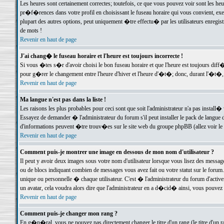
Les heures sont certainement correctes; toutefois, ce que vous pouvez voir sont les he
pr�f�rences dans votre profil en choisissant le fuseau horaire qui vous convient, exe
plupart des autres options, peut uniquement �tre effectu� par les utilisateurs enregis
de mots !
Revenir en haut de page
J'ai chang� le fuseau horaire et l'heure est toujours incorrecte !
Si vous �tes s�r d'avoir choisi le bon fuseau horaire et que l'heure est toujours d
pour g�rer le changement entre l'heure d'hiver et l'heure d'�t�; donc, durant l'�t�,
Revenir en haut de page
Ma langue n'est pas dans la liste !
Les raisons les plus probables pour ceci sont que soit l'administrateur n'a pas install�
Essayez de demander � l'administrateur du forum s'il peut installer le pack de langue d
d'informations peuvent �tre trouv�es sur le site web du groupe phpBB (allez voir le l
Revenir en haut de page
Comment puis-je montrer une image en dessous de mon nom d'utilisateur ?
Il peut y avoir deux images sous votre nom d'utilisateur lorsque vous lisez des mess
ou de blocs indiquant combien de messages vous avez fait ou votre statut sur le for
unique ou personnelle � chaque utilisateur. C'est � l'administrateur du forum d'activer
un avatar, cela voudra alors dire que l'administrateur en a d�cid� ainsi, vous pouvez
Revenir en haut de page
Comment puis-je changer mon rang ?
En g�n�ral, vous ne pouvez pas directement changer le titre d'un rang (le titre d'un ra