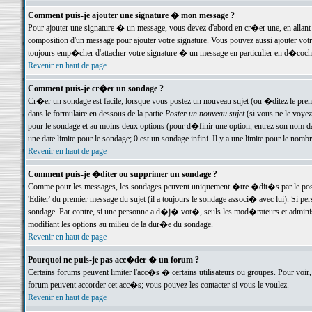
Comment puis-je ajouter une signature � mon message ?
Pour ajouter une signature � un message, vous devez d'abord en cr�er une, en allant
composition d'un message pour ajouter votre signature. Vous pouvez aussi ajouter vot
toujours emp�cher d'attacher votre signature � un message en particulier en d�cochan
Revenir en haut de page
Comment puis-je cr�er un sondage ?
Cr�er un sondage est facile; lorsque vous postez un nouveau sujet (ou �ditez le premie
dans le formulaire en dessous de la partie
Poster un nouveau sujet
(si vous ne le voyez
pour le sondage et au moins deux options (pour d�finir une option, entrez son nom d
une date limite pour le sondage; 0 est un sondage infini. Il y a une limite pour le nomb
Revenir en haut de page
Comment puis-je �diter ou supprimer un sondage ?
Comme pour les messages, les sondages peuvent uniquement �tre �dit�s par le poste
'Editer' du premier message du sujet (il a toujours le sondage associ� avec lui). Si 
sondage. Par contre, si une personne a d�j� vot�, seuls les mod�rateurs et administ
modifiant les options au milieu de la dur�e du sondage.
Revenir en haut de page
Pourquoi ne puis-je pas acc�der � un forum ?
Certains forums peuvent limiter l'acc�s � certains utilisateurs ou groupes. Pour voir, 
forum peuvent accorder cet acc�s; vous pouvez les contacter si vous le voulez.
Revenir en haut de page