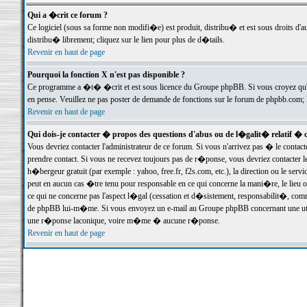
Qui a �crit ce forum ?
Ce logiciel (sous sa forme non modifi�e) est produit, distribu� et est sous droits d'a
distribu� librement; cliquez sur le lien pour plus de d�tails.
Revenir en haut de page
Pourquoi la fonction X n'est pas disponible ?
Ce programme a �t� �crit et est sous licence du Groupe phpBB. Si vous croyez qu'un
en pense. Veuillez ne pas poster de demande de fonctions sur le forum de phpbb.com; 
Revenir en haut de page
Qui dois-je contacter � propos des questions d'abus ou de l�galit� relatif � 
Vous devriez contacter l'administrateur de ce forum. Si vous n'arrivez pas � le conta
prendre contact. Si vous ne recevez toujours pas de r�ponse, vous devriez contacter 
h�bergeur gratuit (par exemple : yahoo, free.fr, f2s.com, etc.), la direction ou le se
peut en aucun cas �tre tenu pour responsable en ce qui concerne la mani�re, le lieu ou 
ce qui ne concerne pas l'aspect l�gal (cessation et d�sistement, responsabilit�, comm
de phpBB lui-m�me. Si vous envoyez un e-mail au Groupe phpBB concernant une utili
une r�ponse laconique, voire m�me � aucune r�ponse.
Revenir en haut de page