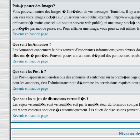
Puis-je poster des Images?
Vous pouvez montrer des images � l'int�rieur de vos messages. Toutefois, il n'y a 
lien vers votre image stock�e sur un serveur web public, exemple : http://www.quelq
ordinateur (� moins que celui-ci soit un serveur web public), ni une image stock�e su
prot�g�s par mot de passe, etc. Pour afficher une image, vous pouvez soit utiliser 
Revenir en haut de page
Que sont les Annonces ?
Les Annonces contiennent le plus souvent d'importantes informations; vous devriez d
elles ont �t� post�es. Pouvoir poster une annonce d�pend des permissions requises;
Revenir en haut de page
Que sont les Post-it ?
Les Post-it apparaissent en-dessous des annonces et seulement sur la premi�re page 
pour les annonces, c'est l'administrateur qui d�termine les permissions requises pour 
Revenir en haut de page
Que sont les sujets de discussions verrouill�s ?
Les sujets verrouill�s sont verrouill�s soit par le mod�rateur du forum ou soit par 
qui y sont contenus sont cess�s automatiquement. Les sujets de discussions peuvent 
Revenir en haut de page
Niveaux de