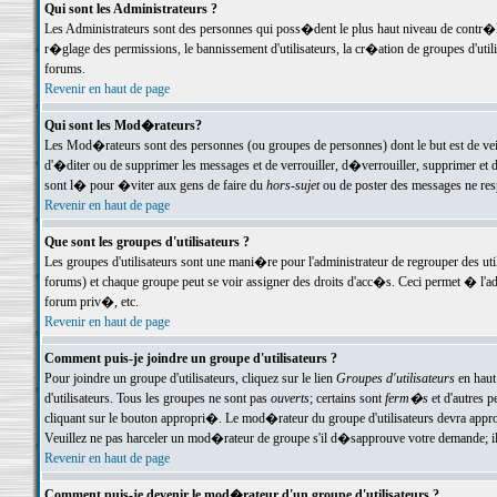
Qui sont les Administrateurs ?
Les Administrateurs sont des personnes qui poss�dent le plus haut niveau de contr�le 
r�glage des permissions, le bannissement d'utilisateurs, la cr�ation de groupes d'uti
forums.
Revenir en haut de page
Qui sont les Mod�rateurs?
Les Mod�rateurs sont des personnes (ou groupes de personnes) dont le but est de veil
d'�diter ou de supprimer les messages et de verrouiller, d�verrouiller, supprimer 
sont l� pour �viter aux gens de faire du
hors-sujet
ou de poster des messages ne res
Revenir en haut de page
Que sont les groupes d'utilisateurs ?
Les groupes d'utilisateurs sont une mani�re pour l'administrateur de regrouper des util
forums) et chaque groupe peut se voir assigner des droits d'acc�s. Ceci permet � 
forum priv�, etc.
Revenir en haut de page
Comment puis-je joindre un groupe d'utilisateurs ?
Pour joindre un groupe d'utilisateurs, cliquez sur le lien
Groupes d'utilisateurs
en haut
d'utilisateurs. Tous les groupes ne sont pas
ouverts
; certains sont
ferm�s
et d'autres p
cliquant sur le bouton appropri�. Le mod�rateur du groupe d'utilisateurs devra appro
Veuillez ne pas harceler un mod�rateur de groupe s'il d�sapprouve votre demande; il 
Revenir en haut de page
Comment puis-je devenir le mod�rateur d'un groupe d'utilisateurs ?