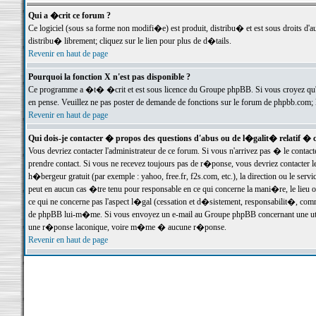
Qui a �crit ce forum ?
Ce logiciel (sous sa forme non modifi�e) est produit, distribu� et est sous droits d'a
distribu� librement; cliquez sur le lien pour plus de d�tails.
Revenir en haut de page
Pourquoi la fonction X n'est pas disponible ?
Ce programme a �t� �crit et est sous licence du Groupe phpBB. Si vous croyez qu'un
en pense. Veuillez ne pas poster de demande de fonctions sur le forum de phpbb.com; 
Revenir en haut de page
Qui dois-je contacter � propos des questions d'abus ou de l�galit� relatif � 
Vous devriez contacter l'administrateur de ce forum. Si vous n'arrivez pas � le conta
prendre contact. Si vous ne recevez toujours pas de r�ponse, vous devriez contacter 
h�bergeur gratuit (par exemple : yahoo, free.fr, f2s.com, etc.), la direction ou le se
peut en aucun cas �tre tenu pour responsable en ce qui concerne la mani�re, le lieu ou 
ce qui ne concerne pas l'aspect l�gal (cessation et d�sistement, responsabilit�, comm
de phpBB lui-m�me. Si vous envoyez un e-mail au Groupe phpBB concernant une utili
une r�ponse laconique, voire m�me � aucune r�ponse.
Revenir en haut de page