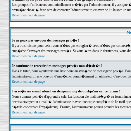
Les groupes d'utilisateurs sont initiallement cr��s par l'administrateur; il y assign
premi�re chose � faire sera de contacter l'administrateur; essayez de lui laisser un 
Revenir en haut de page
Me
Je ne peux pas envoyer de messages priv�s !
Il y a trois raisons pour cela : vous n'�tes pas enregistr� et/ou n'�tes pas connect�
emp�che d'envoyer des messages priv�s. Si vous �tes dans le dernier cas, vous devr
Revenir en haut de page
Je continue de recevoir des messages priv�s non-d�sir�s !
Dans le futur, nous ajouterons une liste noire au syst�me de messagerie priv�e. P
l'administrateur; il a le pouvoir d'emp�cher compl�tement un utilisateur d'envoyer 
Revenir en haut de page
J'ai re�u un e-mail abusif ou de spamming de quelqu'un sur ce forum !
Nous sommes pein�s d'apprendre cela. La fonction d'e-mail int�gr� au forum inclut d
devriez envoyer un e-mail � l'administrateur avec une copie compl�te de l'e-mail que v
d�tails concernant l'exp�diteur). Ensuite, l'administrateur pourra prendre les mesure
Revenir en haut de page