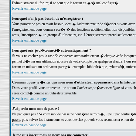
l'administrateur du forum; il se peut que le forum ait �t� mal configur�.
Revenir en haut de page
Pourquoi n'ai-je pas besoin de m'enregistrer ?
Vous pouvez ne pas en avoir besoin; c'est � l'administrateur de d�cider si vous avez 
l'enregistrement vous donnera acc�s � des fonctions additionnelles non-disponibles p
amis, l'inscription � un groupe d'utilisateurs, etc. L'enregistrement prend seulement q
Revenir en haut de page
Pourquoi suis-je d�connect� automatiquement ?
Si vous ne cochez pas la case
Se connecter automatiquement � chaque visite
lorsque 
permet d'�viter une utilisation abusive de votre compte par quelqu'un d'autre. Pour 
forum en utilisant un ordinateur partag�, exemple : biblioth�que, cybercaf�, univers
Revenir en haut de page
Comment puis-je �viter que mon nom d'utilisateur apparaisse dans la liste des u
Dans votre profil, vous trouverez une option
Cacher sa pr�sence en ligne
; si vous c
serez compt� comme un utilisateur invisible.
Revenir en haut de page
J'ai perdu mon mot de passe !
Ne paniquez pas ! Si votre mot de passe ne peut �tre retrouv�, il peut par contre �tre
passe
, puis suivez les instructions et vous devriez pouvoir vous reconnecter en un rien
Revenir en haut de page
Je me suis inscrit mais ne peux pas me connecter !