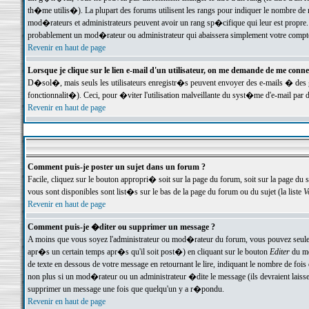
th�me utilis�). La plupart des forums utilisent les rangs pour indiquer le nombre de m
mod�rateurs et administrateurs peuvent avoir un rang sp�cifique qui leur est propre. 
probablement un mod�rateur ou administrateur qui abaissera simplement votre compte
Revenir en haut de page
Lorsque je clique sur le lien e-mail d'un utilisateur, on me demande de me conne
D�sol�, mais seuls les utilisateurs enregistr�s peuvent envoyer des e-mails � des ge
fonctionnalit�). Ceci, pour �viter l'utilisation malveillante du syst�me d'e-mail par 
Revenir en haut de page
Comment puis-je poster un sujet dans un forum ?
Facile, cliquez sur le bouton appropri� soit sur la page du forum, soit sur la page du 
vous sont disponibles sont list�s sur le bas de la page du forum ou du sujet (la liste
V
Revenir en haut de page
Comment puis-je �diter ou supprimer un message ?
A moins que vous soyez l'administrateur ou mod�rateur du forum, vous pouvez seul
apr�s un certain temps apr�s qu'il soit post�) en cliquant sur le bouton
Editer
du me
de texte en dessous de votre message en retournant le lire, indiquant le nombre de fo
non plus si un mod�rateur ou un administrateur �dite le message (ils devraient laisser
supprimer un message une fois que quelqu'un y a r�pondu.
Revenir en haut de page