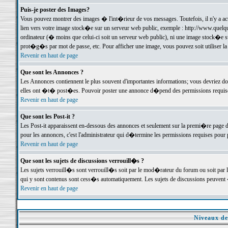
Puis-je poster des Images?
Vous pouvez montrer des images � l'int�rieur de vos messages. Toutefois, il n'y a 
lien vers votre image stock�e sur un serveur web public, exemple : http://www.quelq
ordinateur (� moins que celui-ci soit un serveur web public), ni une image stock�e su
prot�g�s par mot de passe, etc. Pour afficher une image, vous pouvez soit utiliser 
Revenir en haut de page
Que sont les Annonces ?
Les Annonces contiennent le plus souvent d'importantes informations; vous devriez d
elles ont �t� post�es. Pouvoir poster une annonce d�pend des permissions requises;
Revenir en haut de page
Que sont les Post-it ?
Les Post-it apparaissent en-dessous des annonces et seulement sur la premi�re page 
pour les annonces, c'est l'administrateur qui d�termine les permissions requises pour 
Revenir en haut de page
Que sont les sujets de discussions verrouill�s ?
Les sujets verrouill�s sont verrouill�s soit par le mod�rateur du forum ou soit par 
qui y sont contenus sont cess�s automatiquement. Les sujets de discussions peuvent 
Revenir en haut de page
Niveaux de