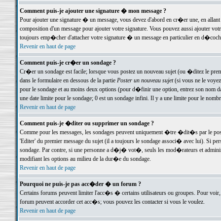
Comment puis-je ajouter une signature � mon message ?
Pour ajouter une signature � un message, vous devez d'abord en cr�er une, en allant
composition d'un message pour ajouter votre signature. Vous pouvez aussi ajouter vot
toujours emp�cher d'attacher votre signature � un message en particulier en d�cochan
Revenir en haut de page
Comment puis-je cr�er un sondage ?
Cr�er un sondage est facile; lorsque vous postez un nouveau sujet (ou �ditez le premie
dans le formulaire en dessous de la partie
Poster un nouveau sujet
(si vous ne le voyez
pour le sondage et au moins deux options (pour d�finir une option, entrez son nom d
une date limite pour le sondage; 0 est un sondage infini. Il y a une limite pour le nomb
Revenir en haut de page
Comment puis-je �diter ou supprimer un sondage ?
Comme pour les messages, les sondages peuvent uniquement �tre �dit�s par le poste
'Editer' du premier message du sujet (il a toujours le sondage associ� avec lui). Si 
sondage. Par contre, si une personne a d�j� vot�, seuls les mod�rateurs et administ
modifiant les options au milieu de la dur�e du sondage.
Revenir en haut de page
Pourquoi ne puis-je pas acc�der � un forum ?
Certains forums peuvent limiter l'acc�s � certains utilisateurs ou groupes. Pour voir, 
forum peuvent accorder cet acc�s; vous pouvez les contacter si vous le voulez.
Revenir en haut de page