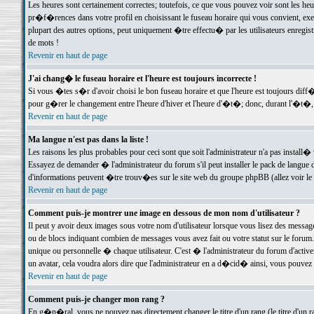
Les heures sont certainement correctes; toutefois, ce que vous pouvez voir sont les he
pr�f�rences dans votre profil en choisissant le fuseau horaire qui vous convient, exe
plupart des autres options, peut uniquement �tre effectu� par les utilisateurs enregis
de mots !
Revenir en haut de page
J'ai chang� le fuseau horaire et l'heure est toujours incorrecte !
Si vous �tes s�r d'avoir choisi le bon fuseau horaire et que l'heure est toujours d
pour g�rer le changement entre l'heure d'hiver et l'heure d'�t�; donc, durant l'�t�,
Revenir en haut de page
Ma langue n'est pas dans la liste !
Les raisons les plus probables pour ceci sont que soit l'administrateur n'a pas install�
Essayez de demander � l'administrateur du forum s'il peut installer le pack de langue d
d'informations peuvent �tre trouv�es sur le site web du groupe phpBB (allez voir le l
Revenir en haut de page
Comment puis-je montrer une image en dessous de mon nom d'utilisateur ?
Il peut y avoir deux images sous votre nom d'utilisateur lorsque vous lisez des mess
ou de blocs indiquant combien de messages vous avez fait ou votre statut sur le for
unique ou personnelle � chaque utilisateur. C'est � l'administrateur du forum d'activer
un avatar, cela voudra alors dire que l'administrateur en a d�cid� ainsi, vous pouvez
Revenir en haut de page
Comment puis-je changer mon rang ?
En g�n�ral, vous ne pouvez pas directement changer le titre d'un rang (le titre d'un ra