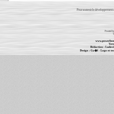
Pour soutenir le développement du
Powered b
T
www.powerboo
Vers
Rédaction :
Ludovi
Design :
Ga�l
- Logo et te
Informations :
PowerBook
-
MacBook Pro
-
i