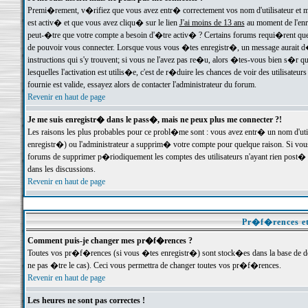
Premi�rement, v�rifiez que vous avez entr� correctement vos nom d'utilisateur et mo
est activ� et que vous avez cliqu� sur le lien
J'ai moins de 13 ans
au moment de l'enre
peut-�tre que votre compte a besoin d'�tre activ� ? Certains forums requi�rent que 
de pouvoir vous connecter. Lorsque vous vous �tes enregistr�, un message aurait d� v
instructions qui s'y trouvent; si vous ne l'avez pas re�u, alors �tes-vous bien s�r que
lesquelles l'activation est utilis�e, c'est de r�duire les chances de voir des utilis
fournie est valide, essayez alors de contacter l'administrateur du forum.
Revenir en haut de page
Je me suis enregistr� dans le pass�, mais ne peux plus me connecter ?!
Les raisons les plus probables pour ce probl�me sont : vous avez entr� un nom d'ut
enregistr�) ou l'administrateur a supprim� votre compte pour quelque raison. Si vous 
forums de supprimer p�riodiquement les comptes des utilisateurs n'ayant rien post� a
dans les discussions.
Revenir en haut de page
Pr�f�rences et
Comment puis-je changer mes pr�f�rences ?
Toutes vos pr�f�rences (si vous �tes enregistr�) sont stock�es dans la base de don
ne pas �tre le cas). Ceci vous permettra de changer toutes vos pr�f�rences.
Revenir en haut de page
Les heures ne sont pas correctes !