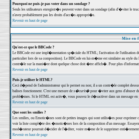
Pourquoi ne puis-je pas voter dans un sondage ?
Seuls les utilisateurs enregistr�s peuvent voter dans un sondage (afin d'�viter le tr
n'avez probablement pas les droits d'acc�s appropri�s.
Revenir en haut de page
Mise en f
Qu'est-ce que le BBCode ?
Le BBCode est une impl�mentation sp�ciale du HTML; l'activation de l'utilisation 
particulier lors de sa composition). Le BBCode en lui-m�me est similaire au style du H
contr�le sur la mani�re dont quelque chose doit �tre affich�. Pour plus d'information
Revenir en haut de page
Puis-je utiliser le HTML?
Ceci d�pend de l'administrateur qui le permet ou non; il a un contr�le complet dessu
balises fonctionnent. C'est une mesure de
s�curit�
pour �viter aux gens d'abuser du 
probl�mes. Si le HTML est activ�, vous pouvez le d�sactiver dans un message en par
Revenir en haut de page
Que sont les smilies ?
Les smilies, ou Emotic�nes sont de petites images qui sont utilis�es pour exprimer certa
voir la liste compl�te des �motic�nes lors de la composition d'un message. Essayez de 
mod�rateur pourrait d�cider de l'�diter, voire m�me de le supprimer enti�rement
Revenir en haut de page