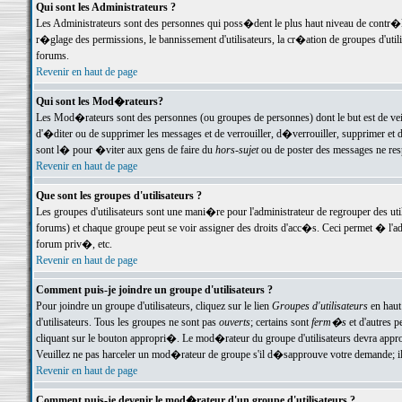
Qui sont les Administrateurs ?
Les Administrateurs sont des personnes qui poss�dent le plus haut niveau de contr�le 
r�glage des permissions, le bannissement d'utilisateurs, la cr�ation de groupes d'uti
forums.
Revenir en haut de page
Qui sont les Mod�rateurs?
Les Mod�rateurs sont des personnes (ou groupes de personnes) dont le but est de veil
d'�diter ou de supprimer les messages et de verrouiller, d�verrouiller, supprimer 
sont l� pour �viter aux gens de faire du
hors-sujet
ou de poster des messages ne res
Revenir en haut de page
Que sont les groupes d'utilisateurs ?
Les groupes d'utilisateurs sont une mani�re pour l'administrateur de regrouper des util
forums) et chaque groupe peut se voir assigner des droits d'acc�s. Ceci permet � 
forum priv�, etc.
Revenir en haut de page
Comment puis-je joindre un groupe d'utilisateurs ?
Pour joindre un groupe d'utilisateurs, cliquez sur le lien
Groupes d'utilisateurs
en haut
d'utilisateurs. Tous les groupes ne sont pas
ouverts
; certains sont
ferm�s
et d'autres p
cliquant sur le bouton appropri�. Le mod�rateur du groupe d'utilisateurs devra appro
Veuillez ne pas harceler un mod�rateur de groupe s'il d�sapprouve votre demande; il 
Revenir en haut de page
Comment puis-je devenir le mod�rateur d'un groupe d'utilisateurs ?