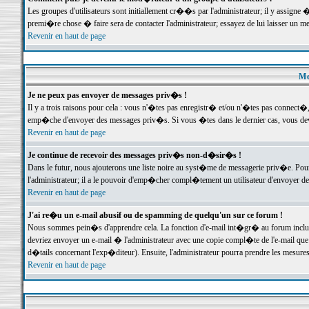
Les groupes d'utilisateurs sont initiallement cr��s par l'administrateur; il y assign
premi�re chose � faire sera de contacter l'administrateur; essayez de lui laisser un 
Revenir en haut de page
Me
Je ne peux pas envoyer de messages priv�s !
Il y a trois raisons pour cela : vous n'�tes pas enregistr� et/ou n'�tes pas connect�
emp�che d'envoyer des messages priv�s. Si vous �tes dans le dernier cas, vous devr
Revenir en haut de page
Je continue de recevoir des messages priv�s non-d�sir�s !
Dans le futur, nous ajouterons une liste noire au syst�me de messagerie priv�e. P
l'administrateur; il a le pouvoir d'emp�cher compl�tement un utilisateur d'envoyer 
Revenir en haut de page
J'ai re�u un e-mail abusif ou de spamming de quelqu'un sur ce forum !
Nous sommes pein�s d'apprendre cela. La fonction d'e-mail int�gr� au forum inclut d
devriez envoyer un e-mail � l'administrateur avec une copie compl�te de l'e-mail que v
d�tails concernant l'exp�diteur). Ensuite, l'administrateur pourra prendre les mesure
Revenir en haut de page