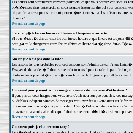
Les heures sont certainement correctes; toutefois, ce que vous pouvez voir sont les he
pr�f�rences dans votre profil en choisissant le fuseau horaire qui vous convient, exe
plupart des autres options, peut uniquement �tre effectu� par les utilisateurs enregis
de mots !
Revenir en haut de page
J'ai chang� le fuseau horaire et l'heure est toujours incorrecte !
Si vous �tes s�r d'avoir choisi le bon fuseau horaire et que l'heure est toujours d
pour g�rer le changement entre l'heure d'hiver et l'heure d'�t�; donc, durant l'�t�,
Revenir en haut de page
Ma langue n'est pas dans la liste !
Les raisons les plus probables pour ceci sont que soit l'administrateur n'a pas install�
Essayez de demander � l'administrateur du forum s'il peut installer le pack de langue d
d'informations peuvent �tre trouv�es sur le site web du groupe phpBB (allez voir le l
Revenir en haut de page
Comment puis-je montrer une image en dessous de mon nom d'utilisateur ?
Il peut y avoir deux images sous votre nom d'utilisateur lorsque vous lisez des mess
ou de blocs indiquant combien de messages vous avez fait ou votre statut sur le for
unique ou personnelle � chaque utilisateur. C'est � l'administrateur du forum d'activer
un avatar, cela voudra alors dire que l'administrateur en a d�cid� ainsi, vous pouvez
Revenir en haut de page
Comment puis-je changer mon rang ?
En g�n�ral, vous ne pouvez pas directement changer le titre d'un rang (le titre d'un ra