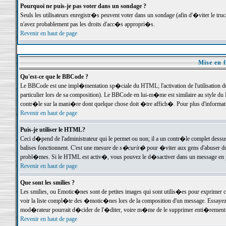
Pourquoi ne puis-je pas voter dans un sondage ?
Seuls les utilisateurs enregistr�s peuvent voter dans un sondage (afin d'�viter le tr
n'avez probablement pas les droits d'acc�s appropri�s.
Revenir en haut de page
Mise en f
Qu'est-ce que le BBCode ?
Le BBCode est une impl�mentation sp�ciale du HTML; l'activation de l'utilisation 
particulier lors de sa composition). Le BBCode en lui-m�me est similaire au style du H
contr�le sur la mani�re dont quelque chose doit �tre affich�. Pour plus d'information
Revenir en haut de page
Puis-je utiliser le HTML?
Ceci d�pend de l'administrateur qui le permet ou non; il a un contr�le complet dessu
balises fonctionnent. C'est une mesure de
s�curit�
pour �viter aux gens d'abuser du 
probl�mes. Si le HTML est activ�, vous pouvez le d�sactiver dans un message en par
Revenir en haut de page
Que sont les smilies ?
Les smilies, ou Emotic�nes sont de petites images qui sont utilis�es pour exprimer certa
voir la liste compl�te des �motic�nes lors de la composition d'un message. Essayez de 
mod�rateur pourrait d�cider de l'�diter, voire m�me de le supprimer enti�rement
Revenir en haut de page