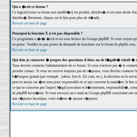
Qui a �crit ce forum ?
Ce logiciel (sous sa forme non modifi�e) est produit, distribu� et est sous droits d'a
distribu� librement; cliquez sur le lien pour plus de d�tails.
Revenir en haut de page
Pourquoi la fonction X n'est pas disponible ?
Ce programme a �t� �crit et est sous licence du Groupe phpBB. Si vous croyez qu'un
en pense. Veuillez ne pas poster de demande de fonctions sur le forum de phpbb.com; 
Revenir en haut de page
Qui dois-je contacter � propos des questions d'abus ou de l�galit� relatif � 
Vous devriez contacter l'administrateur de ce forum. Si vous n'arrivez pas � le conta
prendre contact. Si vous ne recevez toujours pas de r�ponse, vous devriez contacter 
h�bergeur gratuit (par exemple : yahoo, free.fr, f2s.com, etc.), la direction ou le se
peut en aucun cas �tre tenu pour responsable en ce qui concerne la mani�re, le lieu ou 
ce qui ne concerne pas l'aspect l�gal (cessation et d�sistement, responsabilit�, comm
de phpBB lui-m�me. Si vous envoyez un e-mail au Groupe phpBB concernant une utili
une r�ponse laconique, voire m�me � aucune r�ponse.
Revenir en haut de page