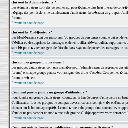
Qui sont les Administrateurs ?
Les Administrateurs sont des personnes qui poss�dent le plus haut niveau de contr�le 
r�glage des permissions, le bannissement d'utilisateurs, la cr�ation de groupes d'uti
forums.
Revenir en haut de page
Qui sont les Mod�rateurs?
Les Mod�rateurs sont des personnes (ou groupes de personnes) dont le but est de veil
d'�diter ou de supprimer les messages et de verrouiller, d�verrouiller, supprimer 
sont l� pour �viter aux gens de faire du
hors-sujet
ou de poster des messages ne res
Revenir en haut de page
Que sont les groupes d'utilisateurs ?
Les groupes d'utilisateurs sont une mani�re pour l'administrateur de regrouper des util
forums) et chaque groupe peut se voir assigner des droits d'acc�s. Ceci permet � 
forum priv�, etc.
Revenir en haut de page
Comment puis-je joindre un groupe d'utilisateurs ?
Pour joindre un groupe d'utilisateurs, cliquez sur le lien
Groupes d'utilisateurs
en haut
d'utilisateurs. Tous les groupes ne sont pas
ouverts
; certains sont
ferm�s
et d'autres p
cliquant sur le bouton appropri�. Le mod�rateur du groupe d'utilisateurs devra appro
Veuillez ne pas harceler un mod�rateur de groupe s'il d�sapprouve votre demande; il 
Revenir en haut de page
Comment puis-je devenir le mod�rateur d'un groupe d'utilisateurs ?