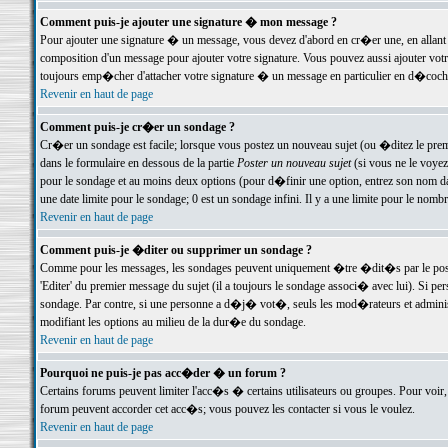
Comment puis-je ajouter une signature � mon message ?
Pour ajouter une signature � un message, vous devez d'abord en cr�er une, en allant
composition d'un message pour ajouter votre signature. Vous pouvez aussi ajouter vot
toujours emp�cher d'attacher votre signature � un message en particulier en d�cochan
Revenir en haut de page
Comment puis-je cr�er un sondage ?
Cr�er un sondage est facile; lorsque vous postez un nouveau sujet (ou �ditez le premie
dans le formulaire en dessous de la partie
Poster un nouveau sujet
(si vous ne le voyez
pour le sondage et au moins deux options (pour d�finir une option, entrez son nom d
une date limite pour le sondage; 0 est un sondage infini. Il y a une limite pour le nomb
Revenir en haut de page
Comment puis-je �diter ou supprimer un sondage ?
Comme pour les messages, les sondages peuvent uniquement �tre �dit�s par le poste
'Editer' du premier message du sujet (il a toujours le sondage associ� avec lui). Si 
sondage. Par contre, si une personne a d�j� vot�, seuls les mod�rateurs et administ
modifiant les options au milieu de la dur�e du sondage.
Revenir en haut de page
Pourquoi ne puis-je pas acc�der � un forum ?
Certains forums peuvent limiter l'acc�s � certains utilisateurs ou groupes. Pour voir, 
forum peuvent accorder cet acc�s; vous pouvez les contacter si vous le voulez.
Revenir en haut de page