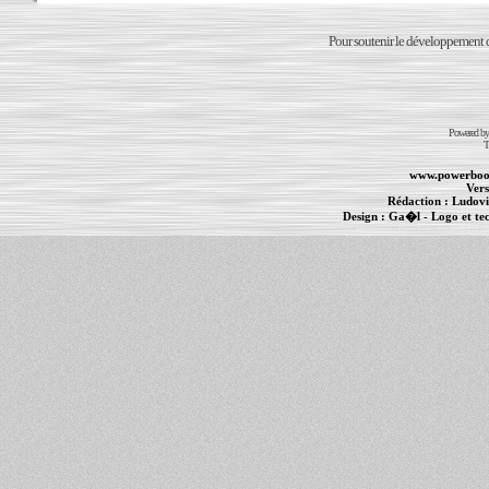
Pour soutenir le développement du
Powered b
T
www.powerboo
Vers
Rédaction :
Ludovi
Design :
Ga�l
- Logo et te
Informations :
PowerBook
-
MacBook Pro
-
i