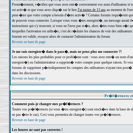
Premi�rement, v�rifiez que vous avez entr� correctement vos nom d'utilisateur et mo
est activ� et que vous avez cliqu� sur le lien
J'ai moins de 13 ans
au moment de l'enre
peut-�tre que votre compte a besoin d'�tre activ� ? Certains forums requi�rent que 
de pouvoir vous connecter. Lorsque vous vous �tes enregistr�, un message aurait d� v
instructions qui s'y trouvent; si vous ne l'avez pas re�u, alors �tes-vous bien s�r que
lesquelles l'activation est utilis�e, c'est de r�duire les chances de voir des utilis
fournie est valide, essayez alors de contacter l'administrateur du forum.
Revenir en haut de page
Je me suis enregistr� dans le pass�, mais ne peux plus me connecter ?!
Les raisons les plus probables pour ce probl�me sont : vous avez entr� un nom d'ut
enregistr�) ou l'administrateur a supprim� votre compte pour quelque raison. Si vous 
forums de supprimer p�riodiquement les comptes des utilisateurs n'ayant rien post� a
dans les discussions.
Revenir en haut de page
Pr�f�rences et
Comment puis-je changer mes pr�f�rences ?
Toutes vos pr�f�rences (si vous �tes enregistr�) sont stock�es dans la base de don
ne pas �tre le cas). Ceci vous permettra de changer toutes vos pr�f�rences.
Revenir en haut de page
Les heures ne sont pas correctes !