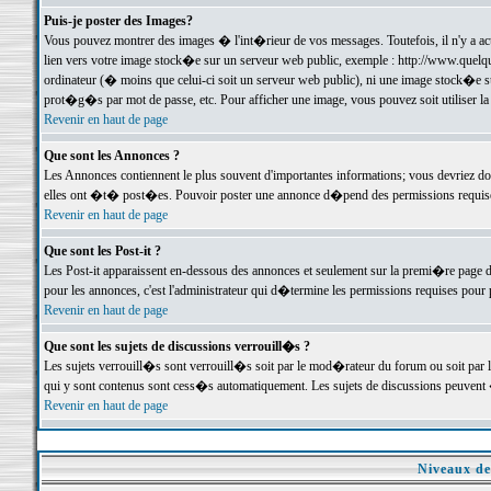
Puis-je poster des Images?
Vous pouvez montrer des images � l'int�rieur de vos messages. Toutefois, il n'y a 
lien vers votre image stock�e sur un serveur web public, exemple : http://www.quelq
ordinateur (� moins que celui-ci soit un serveur web public), ni une image stock�e su
prot�g�s par mot de passe, etc. Pour afficher une image, vous pouvez soit utiliser 
Revenir en haut de page
Que sont les Annonces ?
Les Annonces contiennent le plus souvent d'importantes informations; vous devriez d
elles ont �t� post�es. Pouvoir poster une annonce d�pend des permissions requises;
Revenir en haut de page
Que sont les Post-it ?
Les Post-it apparaissent en-dessous des annonces et seulement sur la premi�re page 
pour les annonces, c'est l'administrateur qui d�termine les permissions requises pour 
Revenir en haut de page
Que sont les sujets de discussions verrouill�s ?
Les sujets verrouill�s sont verrouill�s soit par le mod�rateur du forum ou soit par 
qui y sont contenus sont cess�s automatiquement. Les sujets de discussions peuvent 
Revenir en haut de page
Niveaux de