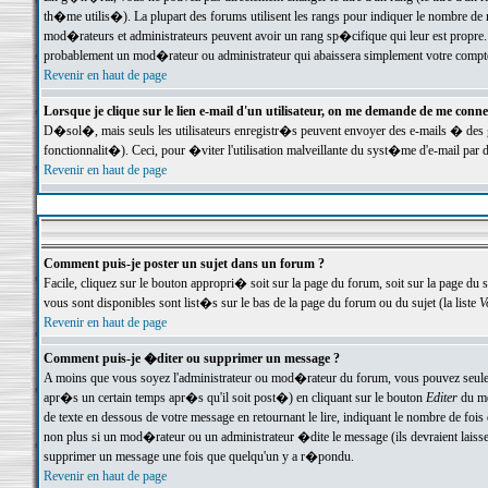
th�me utilis�). La plupart des forums utilisent les rangs pour indiquer le nombre de m
mod�rateurs et administrateurs peuvent avoir un rang sp�cifique qui leur est propre. 
probablement un mod�rateur ou administrateur qui abaissera simplement votre compte
Revenir en haut de page
Lorsque je clique sur le lien e-mail d'un utilisateur, on me demande de me conne
D�sol�, mais seuls les utilisateurs enregistr�s peuvent envoyer des e-mails � des ge
fonctionnalit�). Ceci, pour �viter l'utilisation malveillante du syst�me d'e-mail par 
Revenir en haut de page
Comment puis-je poster un sujet dans un forum ?
Facile, cliquez sur le bouton appropri� soit sur la page du forum, soit sur la page du 
vous sont disponibles sont list�s sur le bas de la page du forum ou du sujet (la liste
V
Revenir en haut de page
Comment puis-je �diter ou supprimer un message ?
A moins que vous soyez l'administrateur ou mod�rateur du forum, vous pouvez seul
apr�s un certain temps apr�s qu'il soit post�) en cliquant sur le bouton
Editer
du me
de texte en dessous de votre message en retournant le lire, indiquant le nombre de fo
non plus si un mod�rateur ou un administrateur �dite le message (ils devraient laisser
supprimer un message une fois que quelqu'un y a r�pondu.
Revenir en haut de page