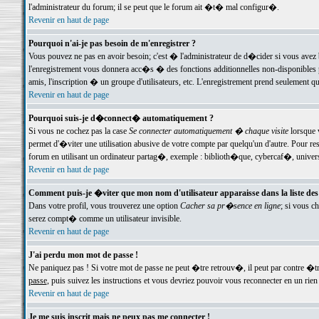
l'administrateur du forum; il se peut que le forum ait �t� mal configur�.
Revenir en haut de page
Pourquoi n'ai-je pas besoin de m'enregistrer ?
Vous pouvez ne pas en avoir besoin; c'est � l'administrateur de d�cider si vous avez 
l'enregistrement vous donnera acc�s � des fonctions additionnelles non-disponibles p
amis, l'inscription � un groupe d'utilisateurs, etc. L'enregistrement prend seulement q
Revenir en haut de page
Pourquoi suis-je d�connect� automatiquement ?
Si vous ne cochez pas la case
Se connecter automatiquement � chaque visite
lorsque 
permet d'�viter une utilisation abusive de votre compte par quelqu'un d'autre. Pour 
forum en utilisant un ordinateur partag�, exemple : biblioth�que, cybercaf�, univers
Revenir en haut de page
Comment puis-je �viter que mon nom d'utilisateur apparaisse dans la liste des u
Dans votre profil, vous trouverez une option
Cacher sa pr�sence en ligne
; si vous c
serez compt� comme un utilisateur invisible.
Revenir en haut de page
J'ai perdu mon mot de passe !
Ne paniquez pas ! Si votre mot de passe ne peut �tre retrouv�, il peut par contre �tre
passe
, puis suivez les instructions et vous devriez pouvoir vous reconnecter en un rien
Revenir en haut de page
Je me suis inscrit mais ne peux pas me connecter !