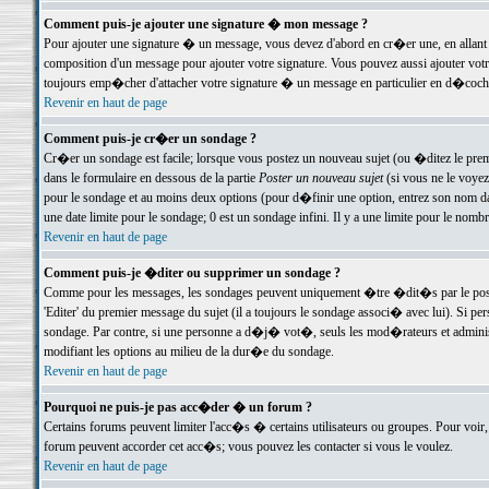
Comment puis-je ajouter une signature � mon message ?
Pour ajouter une signature � un message, vous devez d'abord en cr�er une, en allant
composition d'un message pour ajouter votre signature. Vous pouvez aussi ajouter vot
toujours emp�cher d'attacher votre signature � un message en particulier en d�cochan
Revenir en haut de page
Comment puis-je cr�er un sondage ?
Cr�er un sondage est facile; lorsque vous postez un nouveau sujet (ou �ditez le premie
dans le formulaire en dessous de la partie
Poster un nouveau sujet
(si vous ne le voyez
pour le sondage et au moins deux options (pour d�finir une option, entrez son nom d
une date limite pour le sondage; 0 est un sondage infini. Il y a une limite pour le nomb
Revenir en haut de page
Comment puis-je �diter ou supprimer un sondage ?
Comme pour les messages, les sondages peuvent uniquement �tre �dit�s par le poste
'Editer' du premier message du sujet (il a toujours le sondage associ� avec lui). Si 
sondage. Par contre, si une personne a d�j� vot�, seuls les mod�rateurs et administ
modifiant les options au milieu de la dur�e du sondage.
Revenir en haut de page
Pourquoi ne puis-je pas acc�der � un forum ?
Certains forums peuvent limiter l'acc�s � certains utilisateurs ou groupes. Pour voir, 
forum peuvent accorder cet acc�s; vous pouvez les contacter si vous le voulez.
Revenir en haut de page