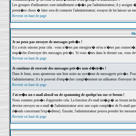
Les groupes d'utilisateurs sont initiallement cr��s par l'administrateur; il y assign
premi�re chose � faire sera de contacter l'administrateur; essayez de lui laisser un 
Revenir en haut de page
Me
Je ne peux pas envoyer de messages priv�s !
Il y a trois raisons pour cela : vous n'�tes pas enregistr� et/ou n'�tes pas connect�
emp�che d'envoyer des messages priv�s. Si vous �tes dans le dernier cas, vous devr
Revenir en haut de page
Je continue de recevoir des messages priv�s non-d�sir�s !
Dans le futur, nous ajouterons une liste noire au syst�me de messagerie priv�e. P
l'administrateur; il a le pouvoir d'emp�cher compl�tement un utilisateur d'envoyer 
Revenir en haut de page
J'ai re�u un e-mail abusif ou de spamming de quelqu'un sur ce forum !
Nous sommes pein�s d'apprendre cela. La fonction d'e-mail int�gr� au forum inclut d
devriez envoyer un e-mail � l'administrateur avec une copie compl�te de l'e-mail que v
d�tails concernant l'exp�diteur). Ensuite, l'administrateur pourra prendre les mesure
Revenir en haut de page