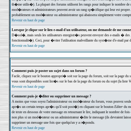
th�me utilis�). La plupart des forums utilisent les rangs pour indiquer le nombre de m
mod�rateurs et administrateurs peuvent avoir un rang sp�cifique qui leur est propre. 
probablement un mod�rateur ou administrateur qui abaissera simplement votre compte
Revenir en haut de page
Lorsque je clique sur le lien e-mail d'un utilisateur, on me demande de me conne
D�sol�, mais seuls les utilisateurs enregistr�s peuvent envoyer des e-mails � des ge
fonctionnalit�). Ceci, pour �viter l'utilisation malveillante du syst�me d'e-mail par 
Revenir en haut de page
Comment puis-je poster un sujet dans un forum ?
Facile, cliquez sur le bouton appropri� soit sur la page du forum, soit sur la page du 
vous sont disponibles sont list�s sur le bas de la page du forum ou du sujet (la liste
V
Revenir en haut de page
Comment puis-je �diter ou supprimer un message ?
A moins que vous soyez l'administrateur ou mod�rateur du forum, vous pouvez seul
apr�s un certain temps apr�s qu'il soit post�) en cliquant sur le bouton
Editer
du me
de texte en dessous de votre message en retournant le lire, indiquant le nombre de fo
non plus si un mod�rateur ou un administrateur �dite le message (ils devraient laisser
supprimer un message une fois que quelqu'un y a r�pondu.
Revenir en haut de page