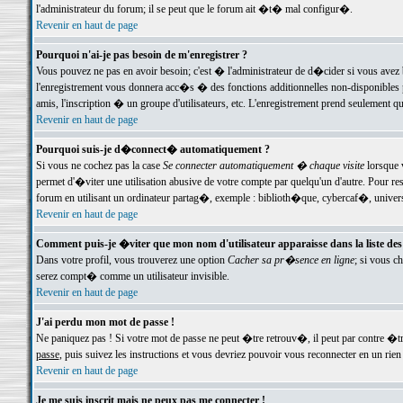
l'administrateur du forum; il se peut que le forum ait �t� mal configur�.
Revenir en haut de page
Pourquoi n'ai-je pas besoin de m'enregistrer ?
Vous pouvez ne pas en avoir besoin; c'est � l'administrateur de d�cider si vous avez 
l'enregistrement vous donnera acc�s � des fonctions additionnelles non-disponibles p
amis, l'inscription � un groupe d'utilisateurs, etc. L'enregistrement prend seulement q
Revenir en haut de page
Pourquoi suis-je d�connect� automatiquement ?
Si vous ne cochez pas la case
Se connecter automatiquement � chaque visite
lorsque 
permet d'�viter une utilisation abusive de votre compte par quelqu'un d'autre. Pour 
forum en utilisant un ordinateur partag�, exemple : biblioth�que, cybercaf�, univers
Revenir en haut de page
Comment puis-je �viter que mon nom d'utilisateur apparaisse dans la liste des u
Dans votre profil, vous trouverez une option
Cacher sa pr�sence en ligne
; si vous c
serez compt� comme un utilisateur invisible.
Revenir en haut de page
J'ai perdu mon mot de passe !
Ne paniquez pas ! Si votre mot de passe ne peut �tre retrouv�, il peut par contre �tre
passe
, puis suivez les instructions et vous devriez pouvoir vous reconnecter en un rien
Revenir en haut de page
Je me suis inscrit mais ne peux pas me connecter !