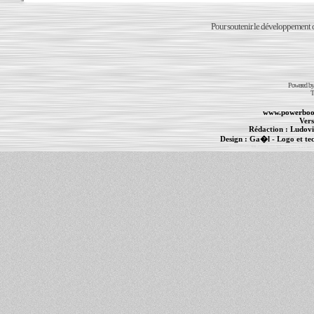
Pour soutenir le développement du
Powered b
T
www.powerboo
Vers
Rédaction :
Ludovi
Design :
Ga�l
- Logo et te
Informations :
PowerBook
-
MacBook Pro
-
i