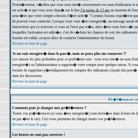
Premi�rement, v�rifiez que vous avez entr� correctement vos nom d'utilisateur et mo
est activ� et que vous avez cliqu� sur le lien
J'ai moins de 13 ans
au moment de l'enre
peut-�tre que votre compte a besoin d'�tre activ� ? Certains forums requi�rent que 
de pouvoir vous connecter. Lorsque vous vous �tes enregistr�, un message aurait d� v
instructions qui s'y trouvent; si vous ne l'avez pas re�u, alors �tes-vous bien s�r que
lesquelles l'activation est utilis�e, c'est de r�duire les chances de voir des utilis
fournie est valide, essayez alors de contacter l'administrateur du forum.
Revenir en haut de page
Je me suis enregistr� dans le pass�, mais ne peux plus me connecter ?!
Les raisons les plus probables pour ce probl�me sont : vous avez entr� un nom d'ut
enregistr�) ou l'administrateur a supprim� votre compte pour quelque raison. Si vous 
forums de supprimer p�riodiquement les comptes des utilisateurs n'ayant rien post� a
dans les discussions.
Revenir en haut de page
Pr�f�rences et
Comment puis-je changer mes pr�f�rences ?
Toutes vos pr�f�rences (si vous �tes enregistr�) sont stock�es dans la base de don
ne pas �tre le cas). Ceci vous permettra de changer toutes vos pr�f�rences.
Revenir en haut de page
Les heures ne sont pas correctes !