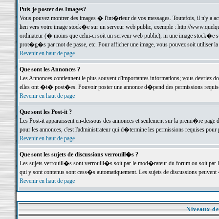
Puis-je poster des Images?
Vous pouvez montrer des images � l'int�rieur de vos messages. Toutefois, il n'y a 
lien vers votre image stock�e sur un serveur web public, exemple : http://www.quelq
ordinateur (� moins que celui-ci soit un serveur web public), ni une image stock�e su
prot�g�s par mot de passe, etc. Pour afficher une image, vous pouvez soit utiliser 
Revenir en haut de page
Que sont les Annonces ?
Les Annonces contiennent le plus souvent d'importantes informations; vous devriez d
elles ont �t� post�es. Pouvoir poster une annonce d�pend des permissions requises;
Revenir en haut de page
Que sont les Post-it ?
Les Post-it apparaissent en-dessous des annonces et seulement sur la premi�re page 
pour les annonces, c'est l'administrateur qui d�termine les permissions requises pour 
Revenir en haut de page
Que sont les sujets de discussions verrouill�s ?
Les sujets verrouill�s sont verrouill�s soit par le mod�rateur du forum ou soit par 
qui y sont contenus sont cess�s automatiquement. Les sujets de discussions peuvent 
Revenir en haut de page
Niveaux de