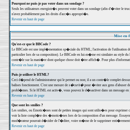
Pourquoi ne puis-je pas voter dans un sondage ?
Seuls les utilisateurs enregistr�s peuvent voter dans un sondage (afin d'�viter le tr
n'avez probablement pas les droits d'acc�s appropri�s.
Revenir en haut de page
Mise en f
Qu'est-ce que le BBCode ?
Le BBCode est une impl�mentation sp�ciale du HTML; l'activation de l'utilisation 
particulier lors de sa composition). Le BBCode en lui-m�me est similaire au style du H
contr�le sur la mani�re dont quelque chose doit �tre affich�. Pour plus d'information
Revenir en haut de page
Puis-je utiliser le HTML?
Ceci d�pend de l'administrateur qui le permet ou non; il a un contr�le complet dessu
balises fonctionnent. C'est une mesure de
s�curit�
pour �viter aux gens d'abuser du 
probl�mes. Si le HTML est activ�, vous pouvez le d�sactiver dans un message en par
Revenir en haut de page
Que sont les smilies ?
Les smilies, ou Emotic�nes sont de petites images qui sont utilis�es pour exprimer certa
voir la liste compl�te des �motic�nes lors de la composition d'un message. Essayez de 
mod�rateur pourrait d�cider de l'�diter, voire m�me de le supprimer enti�rement
Revenir en haut de page