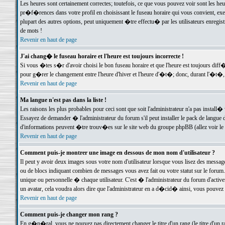
Les heures sont certainement correctes; toutefois, ce que vous pouvez voir sont les he
pr�f�rences dans votre profil en choisissant le fuseau horaire qui vous convient, exe
plupart des autres options, peut uniquement �tre effectu� par les utilisateurs enregis
de mots !
Revenir en haut de page
J'ai chang� le fuseau horaire et l'heure est toujours incorrecte !
Si vous �tes s�r d'avoir choisi le bon fuseau horaire et que l'heure est toujours d
pour g�rer le changement entre l'heure d'hiver et l'heure d'�t�; donc, durant l'�t�,
Revenir en haut de page
Ma langue n'est pas dans la liste !
Les raisons les plus probables pour ceci sont que soit l'administrateur n'a pas install�
Essayez de demander � l'administrateur du forum s'il peut installer le pack de langue d
d'informations peuvent �tre trouv�es sur le site web du groupe phpBB (allez voir le l
Revenir en haut de page
Comment puis-je montrer une image en dessous de mon nom d'utilisateur ?
Il peut y avoir deux images sous votre nom d'utilisateur lorsque vous lisez des mess
ou de blocs indiquant combien de messages vous avez fait ou votre statut sur le for
unique ou personnelle � chaque utilisateur. C'est � l'administrateur du forum d'activer
un avatar, cela voudra alors dire que l'administrateur en a d�cid� ainsi, vous pouvez
Revenir en haut de page
Comment puis-je changer mon rang ?
En g�n�ral, vous ne pouvez pas directement changer le titre d'un rang (le titre d'un ra