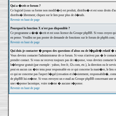
Qui a �crit ce forum ?
Ce logiciel (sous sa forme non modifi�e) est produit, distribu� et est sous droits d'a
distribu� librement; cliquez sur le lien pour plus de d�tails.
Revenir en haut de page
Pourquoi la fonction X n'est pas disponible ?
Ce programme a �t� �crit et est sous licence du Groupe phpBB. Si vous croyez qu'un
en pense. Veuillez ne pas poster de demande de fonctions sur le forum de phpbb.com; 
Revenir en haut de page
Qui dois-je contacter � propos des questions d'abus ou de l�galit� relatif � 
Vous devriez contacter l'administrateur de ce forum. Si vous n'arrivez pas � le conta
prendre contact. Si vous ne recevez toujours pas de r�ponse, vous devriez contacter 
h�bergeur gratuit (par exemple : yahoo, free.fr, f2s.com, etc.), la direction ou le se
peut en aucun cas �tre tenu pour responsable en ce qui concerne la mani�re, le lieu ou 
ce qui ne concerne pas l'aspect l�gal (cessation et d�sistement, responsabilit�, comm
de phpBB lui-m�me. Si vous envoyez un e-mail au Groupe phpBB concernant une utili
une r�ponse laconique, voire m�me � aucune r�ponse.
Revenir en haut de page