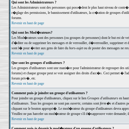
Qui sont les Administrateurs ?
Les Administrateurs sont des personnes qui poss�dent le plus haut niveau de contr�le 
r�glage des permissions, le bannissement d'utilisateurs, la cr�ation de groupes d'uti
forums.
Revenir en haut de page
Qui sont les Mod�rateurs?
Les Mod�rateurs sont des personnes (ou groupes de personnes) dont le but est de veil
d'�diter ou de supprimer les messages et de verrouiller, d�verrouiller, supprimer 
sont l� pour �viter aux gens de faire du
hors-sujet
ou de poster des messages ne res
Revenir en haut de page
Que sont les groupes d'utilisateurs ?
Les groupes d'utilisateurs sont une mani�re pour l'administrateur de regrouper des util
forums) et chaque groupe peut se voir assigner des droits d'acc�s. Ceci permet � 
forum priv�, etc.
Revenir en haut de page
Comment puis-je joindre un groupe d'utilisateurs ?
Pour joindre un groupe d'utilisateurs, cliquez sur le lien
Groupes d'utilisateurs
en haut
d'utilisateurs. Tous les groupes ne sont pas
ouverts
; certains sont
ferm�s
et d'autres p
cliquant sur le bouton appropri�. Le mod�rateur du groupe d'utilisateurs devra appro
Veuillez ne pas harceler un mod�rateur de groupe s'il d�sapprouve votre demande; il 
Revenir en haut de page
Comment puis-je devenir le mod�rateur d'un groupe d'utilisateurs ?