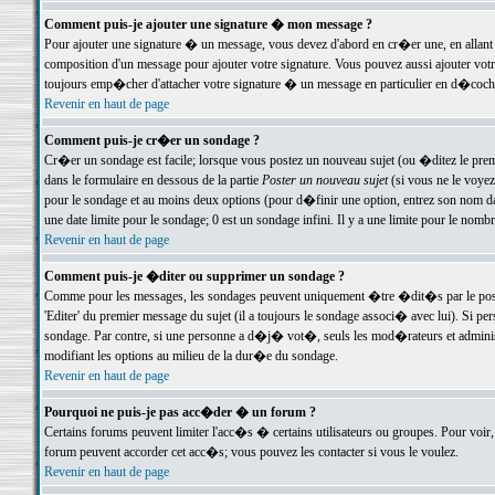
Comment puis-je ajouter une signature � mon message ?
Pour ajouter une signature � un message, vous devez d'abord en cr�er une, en allant
composition d'un message pour ajouter votre signature. Vous pouvez aussi ajouter vot
toujours emp�cher d'attacher votre signature � un message en particulier en d�cochan
Revenir en haut de page
Comment puis-je cr�er un sondage ?
Cr�er un sondage est facile; lorsque vous postez un nouveau sujet (ou �ditez le premie
dans le formulaire en dessous de la partie
Poster un nouveau sujet
(si vous ne le voyez
pour le sondage et au moins deux options (pour d�finir une option, entrez son nom d
une date limite pour le sondage; 0 est un sondage infini. Il y a une limite pour le nomb
Revenir en haut de page
Comment puis-je �diter ou supprimer un sondage ?
Comme pour les messages, les sondages peuvent uniquement �tre �dit�s par le poste
'Editer' du premier message du sujet (il a toujours le sondage associ� avec lui). Si 
sondage. Par contre, si une personne a d�j� vot�, seuls les mod�rateurs et administ
modifiant les options au milieu de la dur�e du sondage.
Revenir en haut de page
Pourquoi ne puis-je pas acc�der � un forum ?
Certains forums peuvent limiter l'acc�s � certains utilisateurs ou groupes. Pour voir, 
forum peuvent accorder cet acc�s; vous pouvez les contacter si vous le voulez.
Revenir en haut de page