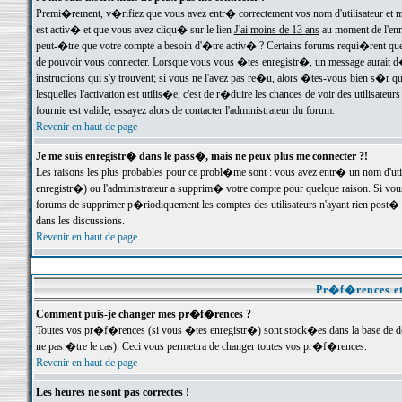
Premi�rement, v�rifiez que vous avez entr� correctement vos nom d'utilisateur et mo
est activ� et que vous avez cliqu� sur le lien
J'ai moins de 13 ans
au moment de l'enre
peut-�tre que votre compte a besoin d'�tre activ� ? Certains forums requi�rent que 
de pouvoir vous connecter. Lorsque vous vous �tes enregistr�, un message aurait d� v
instructions qui s'y trouvent; si vous ne l'avez pas re�u, alors �tes-vous bien s�r que
lesquelles l'activation est utilis�e, c'est de r�duire les chances de voir des utilis
fournie est valide, essayez alors de contacter l'administrateur du forum.
Revenir en haut de page
Je me suis enregistr� dans le pass�, mais ne peux plus me connecter ?!
Les raisons les plus probables pour ce probl�me sont : vous avez entr� un nom d'ut
enregistr�) ou l'administrateur a supprim� votre compte pour quelque raison. Si vous 
forums de supprimer p�riodiquement les comptes des utilisateurs n'ayant rien post� a
dans les discussions.
Revenir en haut de page
Pr�f�rences et
Comment puis-je changer mes pr�f�rences ?
Toutes vos pr�f�rences (si vous �tes enregistr�) sont stock�es dans la base de don
ne pas �tre le cas). Ceci vous permettra de changer toutes vos pr�f�rences.
Revenir en haut de page
Les heures ne sont pas correctes !