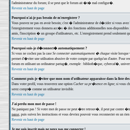
l'administrateur du forum; il se peut que le forum ait �t� mal configur�.
Revenir en haut de page
Pourquoi n'ai-je pas besoin de m'enregistrer ?
Vous pouvez ne pas en avoir besoin; c'est � l'administrateur de d�cider si vous avez 
l'enregistrement vous donnera acc�s � des fonctions additionnelles non-disponibles p
amis, l'inscription � un groupe d'utilisateurs, etc. L'enregistrement prend seulement q
Revenir en haut de page
Pourquoi suis-je d�connect� automatiquement ?
Si vous ne cochez pas la case
Se connecter automatiquement � chaque visite
lorsque 
permet d'�viter une utilisation abusive de votre compte par quelqu'un d'autre. Pour 
forum en utilisant un ordinateur partag�, exemple : biblioth�que, cybercaf�, univers
Revenir en haut de page
Comment puis-je �viter que mon nom d'utilisateur apparaisse dans la liste des u
Dans votre profil, vous trouverez une option
Cacher sa pr�sence en ligne
; si vous c
serez compt� comme un utilisateur invisible.
Revenir en haut de page
J'ai perdu mon mot de passe !
Ne paniquez pas ! Si votre mot de passe ne peut �tre retrouv�, il peut par contre �tre
passe
, puis suivez les instructions et vous devriez pouvoir vous reconnecter en un rien
Revenir en haut de page
Je me suis inscrit mais ne peux pas me connecter !