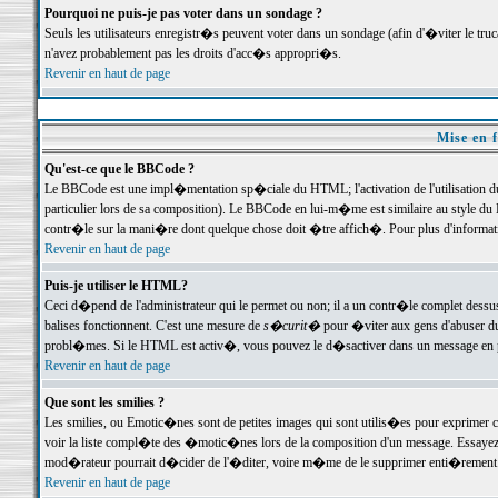
Pourquoi ne puis-je pas voter dans un sondage ?
Seuls les utilisateurs enregistr�s peuvent voter dans un sondage (afin d'�viter le tr
n'avez probablement pas les droits d'acc�s appropri�s.
Revenir en haut de page
Mise en f
Qu'est-ce que le BBCode ?
Le BBCode est une impl�mentation sp�ciale du HTML; l'activation de l'utilisation 
particulier lors de sa composition). Le BBCode en lui-m�me est similaire au style du H
contr�le sur la mani�re dont quelque chose doit �tre affich�. Pour plus d'information
Revenir en haut de page
Puis-je utiliser le HTML?
Ceci d�pend de l'administrateur qui le permet ou non; il a un contr�le complet dessu
balises fonctionnent. C'est une mesure de
s�curit�
pour �viter aux gens d'abuser du 
probl�mes. Si le HTML est activ�, vous pouvez le d�sactiver dans un message en par
Revenir en haut de page
Que sont les smilies ?
Les smilies, ou Emotic�nes sont de petites images qui sont utilis�es pour exprimer certa
voir la liste compl�te des �motic�nes lors de la composition d'un message. Essayez de 
mod�rateur pourrait d�cider de l'�diter, voire m�me de le supprimer enti�rement
Revenir en haut de page