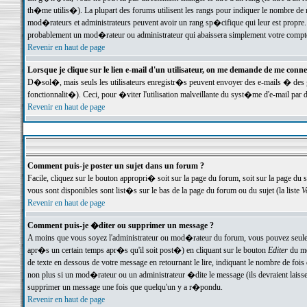
th�me utilis�). La plupart des forums utilisent les rangs pour indiquer le nombre de m
mod�rateurs et administrateurs peuvent avoir un rang sp�cifique qui leur est propre. 
probablement un mod�rateur ou administrateur qui abaissera simplement votre compte
Revenir en haut de page
Lorsque je clique sur le lien e-mail d'un utilisateur, on me demande de me conne
D�sol�, mais seuls les utilisateurs enregistr�s peuvent envoyer des e-mails � des ge
fonctionnalit�). Ceci, pour �viter l'utilisation malveillante du syst�me d'e-mail par 
Revenir en haut de page
Comment puis-je poster un sujet dans un forum ?
Facile, cliquez sur le bouton appropri� soit sur la page du forum, soit sur la page du 
vous sont disponibles sont list�s sur le bas de la page du forum ou du sujet (la liste
V
Revenir en haut de page
Comment puis-je �diter ou supprimer un message ?
A moins que vous soyez l'administrateur ou mod�rateur du forum, vous pouvez seul
apr�s un certain temps apr�s qu'il soit post�) en cliquant sur le bouton
Editer
du me
de texte en dessous de votre message en retournant le lire, indiquant le nombre de fo
non plus si un mod�rateur ou un administrateur �dite le message (ils devraient laisser
supprimer un message une fois que quelqu'un y a r�pondu.
Revenir en haut de page