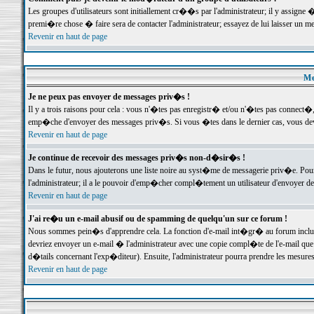
Les groupes d'utilisateurs sont initiallement cr��s par l'administrateur; il y assign
premi�re chose � faire sera de contacter l'administrateur; essayez de lui laisser un 
Revenir en haut de page
Me
Je ne peux pas envoyer de messages priv�s !
Il y a trois raisons pour cela : vous n'�tes pas enregistr� et/ou n'�tes pas connect�
emp�che d'envoyer des messages priv�s. Si vous �tes dans le dernier cas, vous devr
Revenir en haut de page
Je continue de recevoir des messages priv�s non-d�sir�s !
Dans le futur, nous ajouterons une liste noire au syst�me de messagerie priv�e. P
l'administrateur; il a le pouvoir d'emp�cher compl�tement un utilisateur d'envoyer 
Revenir en haut de page
J'ai re�u un e-mail abusif ou de spamming de quelqu'un sur ce forum !
Nous sommes pein�s d'apprendre cela. La fonction d'e-mail int�gr� au forum inclut d
devriez envoyer un e-mail � l'administrateur avec une copie compl�te de l'e-mail que v
d�tails concernant l'exp�diteur). Ensuite, l'administrateur pourra prendre les mesure
Revenir en haut de page