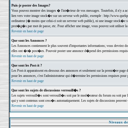
Puis-je poster des Images?
Vous pouvez montrer des images � l'int�rieur de vos messages. Toutefois, il n'y a 
lien vers votre image stock�e sur un serveur web public, exemple : http://www.quelq
ordinateur (� moins que celui-ci soit un serveur web public), ni une image stock�e su
prot�g�s par mot de passe, etc. Pour afficher une image, vous pouvez soit utiliser 
Revenir en haut de page
Que sont les Annonces ?
Les Annonces contiennent le plus souvent d'importantes informations; vous devriez d
elles ont �t� post�es. Pouvoir poster une annonce d�pend des permissions requises;
Revenir en haut de page
Que sont les Post-it ?
Les Post-it apparaissent en-dessous des annonces et seulement sur la premi�re page 
pour les annonces, c'est l'administrateur qui d�termine les permissions requises pour 
Revenir en haut de page
Que sont les sujets de discussions verrouill�s ?
Les sujets verrouill�s sont verrouill�s soit par le mod�rateur du forum ou soit par 
qui y sont contenus sont cess�s automatiquement. Les sujets de discussions peuvent 
Revenir en haut de page
Niveaux de