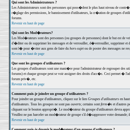
Qui sont les Administrateurs ?
Les Administrateurs sont des personnes qui poss�dent le plus haut niveau de contr�le 
r�glage des permissions, le bannissement d'utilisateurs, la cr�ation de groupes d'uti
forums.
Revenir en haut de page
Qui sont les Mod�rateurs?
Les Mod�rateurs sont des personnes (ou groupes de personnes) dont le but est de veil
d'�diter ou de supprimer les messages et de verrouiller, d�verrouiller, supprimer 
sont l� pour �viter aux gens de faire du
hors-sujet
ou de poster des messages ne res
Revenir en haut de page
Que sont les groupes d'utilisateurs ?
Les groupes d'utilisateurs sont une mani�re pour l'administrateur de regrouper des util
forums) et chaque groupe peut se voir assigner des droits d'acc�s. Ceci permet � 
forum priv�, etc.
Revenir en haut de page
Comment puis-je joindre un groupe d'utilisateurs ?
Pour joindre un groupe d'utilisateurs, cliquez sur le lien
Groupes d'utilisateurs
en haut
d'utilisateurs. Tous les groupes ne sont pas
ouverts
; certains sont
ferm�s
et d'autres p
cliquant sur le bouton appropri�. Le mod�rateur du groupe d'utilisateurs devra appro
Veuillez ne pas harceler un mod�rateur de groupe s'il d�sapprouve votre demande; il 
Revenir en haut de page
Comment puis-je devenir le mod�rateur d'un groupe d'utilisateurs ?