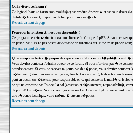
Qui a �crit ce forum ?
Ce logiciel (sous sa forme non modifi�e) est produit, distribu� et est sous droits d'a
distribu� librement; cliquez sur le lien pour plus de d�tails.
Revenir en haut de page
Pourquoi la fonction X n'est pas disponible ?
Ce programme a �t� �crit et est sous licence du Groupe phpBB. Si vous croyez qu'un
en pense. Veuillez ne pas poster de demande de fonctions sur le forum de phpbb.com; 
Revenir en haut de page
Qui dois-je contacter � propos des questions d'abus ou de l�galit� relatif � 
Vous devriez contacter l'administrateur de ce forum. Si vous n'arrivez pas � le conta
prendre contact. Si vous ne recevez toujours pas de r�ponse, vous devriez contacter 
h�bergeur gratuit (par exemple : yahoo, free.fr, f2s.com, etc.), la direction ou le se
peut en aucun cas �tre tenu pour responsable en ce qui concerne la mani�re, le lieu ou 
ce qui ne concerne pas l'aspect l�gal (cessation et d�sistement, responsabilit�, comm
de phpBB lui-m�me. Si vous envoyez un e-mail au Groupe phpBB concernant une utili
une r�ponse laconique, voire m�me � aucune r�ponse.
Revenir en haut de page