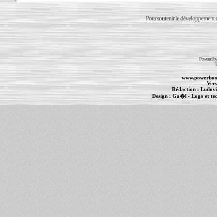
Pour soutenir le développement du
Powered b
T
www.powerboo
Vers
Rédaction :
Ludovi
Design :
Ga�l
- Logo et te
Informations :
PowerBook
-
MacBook Pro
-
i