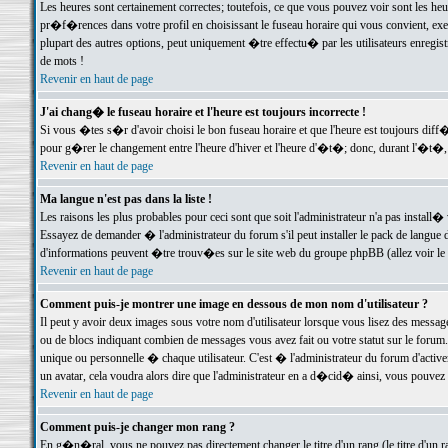
Les heures sont certainement correctes; toutefois, ce que vous pouvez voir sont les he
pr�f�rences dans votre profil en choisissant le fuseau horaire qui vous convient, exe
plupart des autres options, peut uniquement �tre effectu� par les utilisateurs enregis
de mots !
Revenir en haut de page
J'ai chang� le fuseau horaire et l'heure est toujours incorrecte !
Si vous �tes s�r d'avoir choisi le bon fuseau horaire et que l'heure est toujours d
pour g�rer le changement entre l'heure d'hiver et l'heure d'�t�; donc, durant l'�t�,
Revenir en haut de page
Ma langue n'est pas dans la liste !
Les raisons les plus probables pour ceci sont que soit l'administrateur n'a pas install�
Essayez de demander � l'administrateur du forum s'il peut installer le pack de langue d
d'informations peuvent �tre trouv�es sur le site web du groupe phpBB (allez voir le l
Revenir en haut de page
Comment puis-je montrer une image en dessous de mon nom d'utilisateur ?
Il peut y avoir deux images sous votre nom d'utilisateur lorsque vous lisez des mess
ou de blocs indiquant combien de messages vous avez fait ou votre statut sur le for
unique ou personnelle � chaque utilisateur. C'est � l'administrateur du forum d'activer
un avatar, cela voudra alors dire que l'administrateur en a d�cid� ainsi, vous pouvez
Revenir en haut de page
Comment puis-je changer mon rang ?
En g�n�ral, vous ne pouvez pas directement changer le titre d'un rang (le titre d'un ra