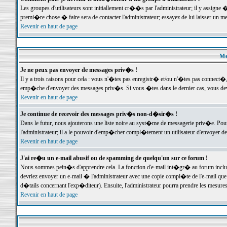
Les groupes d'utilisateurs sont initiallement cr��s par l'administrateur; il y assign
premi�re chose � faire sera de contacter l'administrateur; essayez de lui laisser un 
Revenir en haut de page
Me
Je ne peux pas envoyer de messages priv�s !
Il y a trois raisons pour cela : vous n'�tes pas enregistr� et/ou n'�tes pas connect�
emp�che d'envoyer des messages priv�s. Si vous �tes dans le dernier cas, vous devr
Revenir en haut de page
Je continue de recevoir des messages priv�s non-d�sir�s !
Dans le futur, nous ajouterons une liste noire au syst�me de messagerie priv�e. P
l'administrateur; il a le pouvoir d'emp�cher compl�tement un utilisateur d'envoyer 
Revenir en haut de page
J'ai re�u un e-mail abusif ou de spamming de quelqu'un sur ce forum !
Nous sommes pein�s d'apprendre cela. La fonction d'e-mail int�gr� au forum inclut d
devriez envoyer un e-mail � l'administrateur avec une copie compl�te de l'e-mail que v
d�tails concernant l'exp�diteur). Ensuite, l'administrateur pourra prendre les mesure
Revenir en haut de page