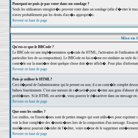
Pourquoi ne puis-je pas voter dans un sondage ?
Seuls les utilisateurs enregistr�s peuvent voter dans un sondage (afin d'�viter le tr
n'avez probablement pas les droits d'acc�s appropri�s.
Revenir en haut de page
Mise en f
Qu'est-ce que le BBCode ?
Le BBCode est une impl�mentation sp�ciale du HTML; l'activation de l'utilisation 
particulier lors de sa composition). Le BBCode en lui-m�me est similaire au style du H
contr�le sur la mani�re dont quelque chose doit �tre affich�. Pour plus d'information
Revenir en haut de page
Puis-je utiliser le HTML?
Ceci d�pend de l'administrateur qui le permet ou non; il a un contr�le complet dessu
balises fonctionnent. C'est une mesure de
s�curit�
pour �viter aux gens d'abuser du 
probl�mes. Si le HTML est activ�, vous pouvez le d�sactiver dans un message en par
Revenir en haut de page
Que sont les smilies ?
Les smilies, ou Emotic�nes sont de petites images qui sont utilis�es pour exprimer certa
voir la liste compl�te des �motic�nes lors de la composition d'un message. Essayez de 
mod�rateur pourrait d�cider de l'�diter, voire m�me de le supprimer enti�rement
Revenir en haut de page