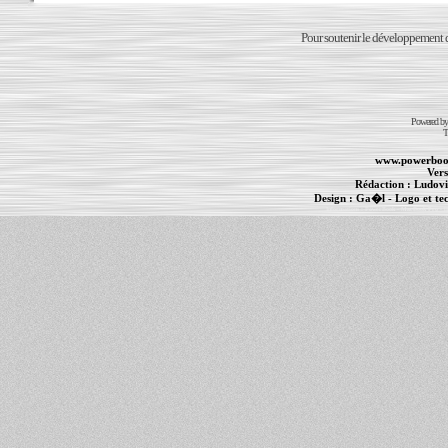
Pour soutenir le développement du
Powered b
T
www.powerboo
Vers
Rédaction :
Ludovi
Design :
Ga�l
- Logo et te
Informations :
PowerBook
-
MacBook Pro
-
i