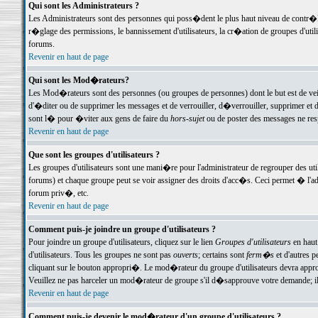
Qui sont les Administrateurs ?
Les Administrateurs sont des personnes qui poss�dent le plus haut niveau de contr�le 
r�glage des permissions, le bannissement d'utilisateurs, la cr�ation de groupes d'uti
forums.
Revenir en haut de page
Qui sont les Mod�rateurs?
Les Mod�rateurs sont des personnes (ou groupes de personnes) dont le but est de veil
d'�diter ou de supprimer les messages et de verrouiller, d�verrouiller, supprimer 
sont l� pour �viter aux gens de faire du
hors-sujet
ou de poster des messages ne res
Revenir en haut de page
Que sont les groupes d'utilisateurs ?
Les groupes d'utilisateurs sont une mani�re pour l'administrateur de regrouper des util
forums) et chaque groupe peut se voir assigner des droits d'acc�s. Ceci permet � 
forum priv�, etc.
Revenir en haut de page
Comment puis-je joindre un groupe d'utilisateurs ?
Pour joindre un groupe d'utilisateurs, cliquez sur le lien
Groupes d'utilisateurs
en haut
d'utilisateurs. Tous les groupes ne sont pas
ouverts
; certains sont
ferm�s
et d'autres p
cliquant sur le bouton appropri�. Le mod�rateur du groupe d'utilisateurs devra appro
Veuillez ne pas harceler un mod�rateur de groupe s'il d�sapprouve votre demande; il 
Revenir en haut de page
Comment puis-je devenir le mod�rateur d'un groupe d'utilisateurs ?