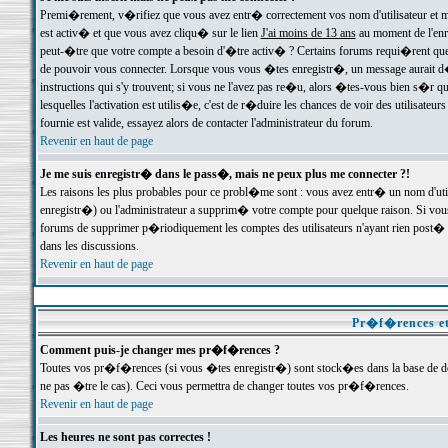
Premi�rement, v�rifiez que vous avez entr� correctement vos nom d'utilisateur et mo
est activ� et que vous avez cliqu� sur le lien
J'ai moins de 13 ans
au moment de l'enre
peut-�tre que votre compte a besoin d'�tre activ� ? Certains forums requi�rent que 
de pouvoir vous connecter. Lorsque vous vous �tes enregistr�, un message aurait d� v
instructions qui s'y trouvent; si vous ne l'avez pas re�u, alors �tes-vous bien s�r que
lesquelles l'activation est utilis�e, c'est de r�duire les chances de voir des utilis
fournie est valide, essayez alors de contacter l'administrateur du forum.
Revenir en haut de page
Je me suis enregistr� dans le pass�, mais ne peux plus me connecter ?!
Les raisons les plus probables pour ce probl�me sont : vous avez entr� un nom d'ut
enregistr�) ou l'administrateur a supprim� votre compte pour quelque raison. Si vous 
forums de supprimer p�riodiquement les comptes des utilisateurs n'ayant rien post� a
dans les discussions.
Revenir en haut de page
Pr�f�rences et
Comment puis-je changer mes pr�f�rences ?
Toutes vos pr�f�rences (si vous �tes enregistr�) sont stock�es dans la base de don
ne pas �tre le cas). Ceci vous permettra de changer toutes vos pr�f�rences.
Revenir en haut de page
Les heures ne sont pas correctes !