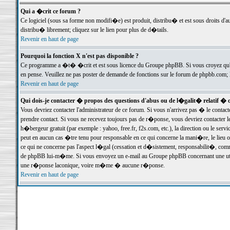
Qui a �crit ce forum ?
Ce logiciel (sous sa forme non modifi�e) est produit, distribu� et est sous droits d'a
distribu� librement; cliquez sur le lien pour plus de d�tails.
Revenir en haut de page
Pourquoi la fonction X n'est pas disponible ?
Ce programme a �t� �crit et est sous licence du Groupe phpBB. Si vous croyez qu'un
en pense. Veuillez ne pas poster de demande de fonctions sur le forum de phpbb.com; 
Revenir en haut de page
Qui dois-je contacter � propos des questions d'abus ou de l�galit� relatif � 
Vous devriez contacter l'administrateur de ce forum. Si vous n'arrivez pas � le conta
prendre contact. Si vous ne recevez toujours pas de r�ponse, vous devriez contacter 
h�bergeur gratuit (par exemple : yahoo, free.fr, f2s.com, etc.), la direction ou le se
peut en aucun cas �tre tenu pour responsable en ce qui concerne la mani�re, le lieu ou 
ce qui ne concerne pas l'aspect l�gal (cessation et d�sistement, responsabilit�, comm
de phpBB lui-m�me. Si vous envoyez un e-mail au Groupe phpBB concernant une utili
une r�ponse laconique, voire m�me � aucune r�ponse.
Revenir en haut de page