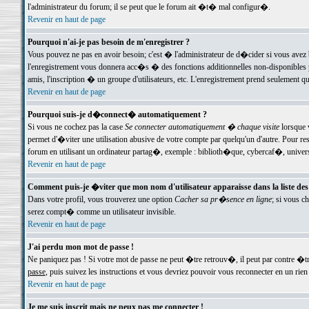
l'administrateur du forum; il se peut que le forum ait �t� mal configur�.
Revenir en haut de page
Pourquoi n'ai-je pas besoin de m'enregistrer ?
Vous pouvez ne pas en avoir besoin; c'est � l'administrateur de d�cider si vous avez 
l'enregistrement vous donnera acc�s � des fonctions additionnelles non-disponibles p
amis, l'inscription � un groupe d'utilisateurs, etc. L'enregistrement prend seulement q
Revenir en haut de page
Pourquoi suis-je d�connect� automatiquement ?
Si vous ne cochez pas la case
Se connecter automatiquement � chaque visite
lorsque 
permet d'�viter une utilisation abusive de votre compte par quelqu'un d'autre. Pour 
forum en utilisant un ordinateur partag�, exemple : biblioth�que, cybercaf�, univers
Revenir en haut de page
Comment puis-je �viter que mon nom d'utilisateur apparaisse dans la liste des u
Dans votre profil, vous trouverez une option
Cacher sa pr�sence en ligne
; si vous c
serez compt� comme un utilisateur invisible.
Revenir en haut de page
J'ai perdu mon mot de passe !
Ne paniquez pas ! Si votre mot de passe ne peut �tre retrouv�, il peut par contre �tre
passe
, puis suivez les instructions et vous devriez pouvoir vous reconnecter en un rien
Revenir en haut de page
Je me suis inscrit mais ne peux pas me connecter !