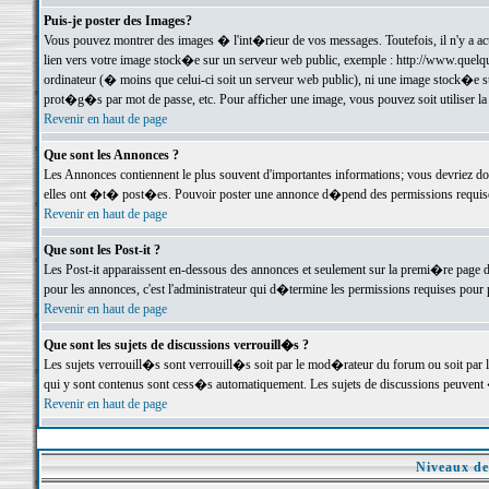
Puis-je poster des Images?
Vous pouvez montrer des images � l'int�rieur de vos messages. Toutefois, il n'y a 
lien vers votre image stock�e sur un serveur web public, exemple : http://www.quelq
ordinateur (� moins que celui-ci soit un serveur web public), ni une image stock�e su
prot�g�s par mot de passe, etc. Pour afficher une image, vous pouvez soit utiliser 
Revenir en haut de page
Que sont les Annonces ?
Les Annonces contiennent le plus souvent d'importantes informations; vous devriez d
elles ont �t� post�es. Pouvoir poster une annonce d�pend des permissions requises;
Revenir en haut de page
Que sont les Post-it ?
Les Post-it apparaissent en-dessous des annonces et seulement sur la premi�re page 
pour les annonces, c'est l'administrateur qui d�termine les permissions requises pour 
Revenir en haut de page
Que sont les sujets de discussions verrouill�s ?
Les sujets verrouill�s sont verrouill�s soit par le mod�rateur du forum ou soit par 
qui y sont contenus sont cess�s automatiquement. Les sujets de discussions peuvent 
Revenir en haut de page
Niveaux de