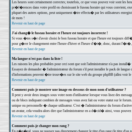
Les heures sont certainement correctes; toutefois, ce que vous pouvez voir sont les he
pr�f�rences dans votre profil en choisissant le fuseau horaire qui vous convient, exe
plupart des autres options, peut uniquement �tre effectu� par les utilisateurs enregis
de mots !
Revenir en haut de page
J'ai chang� le fuseau horaire et l'heure est toujours incorrecte !
Si vous �tes s�r d'avoir choisi le bon fuseau horaire et que l'heure est toujours d
pour g�rer le changement entre l'heure d'hiver et l'heure d'�t�; donc, durant l'�t�,
Revenir en haut de page
Ma langue n'est pas dans la liste !
Les raisons les plus probables pour ceci sont que soit l'administrateur n'a pas install�
Essayez de demander � l'administrateur du forum s'il peut installer le pack de langue d
d'informations peuvent �tre trouv�es sur le site web du groupe phpBB (allez voir le l
Revenir en haut de page
Comment puis-je montrer une image en dessous de mon nom d'utilisateur ?
Il peut y avoir deux images sous votre nom d'utilisateur lorsque vous lisez des mess
ou de blocs indiquant combien de messages vous avez fait ou votre statut sur le for
unique ou personnelle � chaque utilisateur. C'est � l'administrateur du forum d'activer
un avatar, cela voudra alors dire que l'administrateur en a d�cid� ainsi, vous pouvez
Revenir en haut de page
Comment puis-je changer mon rang ?
En g�n�ral, vous ne pouvez pas directement changer le titre d'un rang (le titre d'un ra