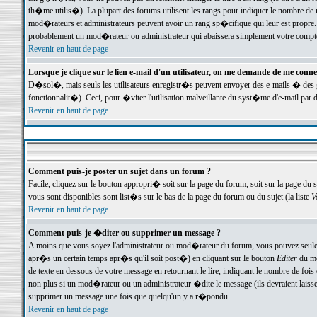
th�me utilis�). La plupart des forums utilisent les rangs pour indiquer le nombre de m
mod�rateurs et administrateurs peuvent avoir un rang sp�cifique qui leur est propre. 
probablement un mod�rateur ou administrateur qui abaissera simplement votre compte
Revenir en haut de page
Lorsque je clique sur le lien e-mail d'un utilisateur, on me demande de me conne
D�sol�, mais seuls les utilisateurs enregistr�s peuvent envoyer des e-mails � des ge
fonctionnalit�). Ceci, pour �viter l'utilisation malveillante du syst�me d'e-mail par 
Revenir en haut de page
Comment puis-je poster un sujet dans un forum ?
Facile, cliquez sur le bouton appropri� soit sur la page du forum, soit sur la page du 
vous sont disponibles sont list�s sur le bas de la page du forum ou du sujet (la liste
V
Revenir en haut de page
Comment puis-je �diter ou supprimer un message ?
A moins que vous soyez l'administrateur ou mod�rateur du forum, vous pouvez seul
apr�s un certain temps apr�s qu'il soit post�) en cliquant sur le bouton
Editer
du me
de texte en dessous de votre message en retournant le lire, indiquant le nombre de fo
non plus si un mod�rateur ou un administrateur �dite le message (ils devraient laisser
supprimer un message une fois que quelqu'un y a r�pondu.
Revenir en haut de page