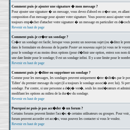
Comment puis-je ajouter une signature � mon message ?
Pour ajouter une signature � un message, vous devez d'abord en cr�er une, en allant
composition d'un message pour ajouter votre signature. Vous pouvez aussi ajouter vot
toujours emp�cher d'attacher votre signature � un message en particulier en d�cochan
Revenir en haut de page
Comment puis-je cr�er un sondage ?
Cr�er un sondage est facile; lorsque vous postez un nouveau sujet (ou �ditez le premie
dans le formulaire en dessous de la partie
Poster un nouveau sujet
(si vous ne le voyez
pour le sondage et au moins deux options (pour d�finir une option, entrez son nom d
une date limite pour le sondage; 0 est un sondage infini. Il y a une limite pour le nomb
Revenir en haut de page
Comment puis-je �diter ou supprimer un sondage ?
Comme pour les messages, les sondages peuvent uniquement �tre �dit�s par le poste
'Editer' du premier message du sujet (il a toujours le sondage associ� avec lui). Si 
sondage. Par contre, si une personne a d�j� vot�, seuls les mod�rateurs et administ
modifiant les options au milieu de la dur�e du sondage.
Revenir en haut de page
Pourquoi ne puis-je pas acc�der � un forum ?
Certains forums peuvent limiter l'acc�s � certains utilisateurs ou groupes. Pour voir, 
forum peuvent accorder cet acc�s; vous pouvez les contacter si vous le voulez.
Revenir en haut de page