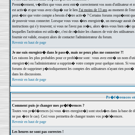
Premi�rement, v�rifiez que vous avez entr� correctement vos nom d'utilisateur et mo
est activ� et que vous avez cliqu� sur le lien
J'ai moins de 13 ans
au moment de l'enre
peut-�tre que votre compte a besoin d'�tre activ� ? Certains forums requi�rent que 
de pouvoir vous connecter. Lorsque vous vous �tes enregistr�, un message aurait d� v
instructions qui s'y trouvent; si vous ne l'avez pas re�u, alors �tes-vous bien s�r que
lesquelles l'activation est utilis�e, c'est de r�duire les chances de voir des utilis
fournie est valide, essayez alors de contacter l'administrateur du forum.
Revenir en haut de page
Je me suis enregistr� dans le pass�, mais ne peux plus me connecter ?!
Les raisons les plus probables pour ce probl�me sont : vous avez entr� un nom d'ut
enregistr�) ou l'administrateur a supprim� votre compte pour quelque raison. Si vous 
forums de supprimer p�riodiquement les comptes des utilisateurs n'ayant rien post� a
dans les discussions.
Revenir en haut de page
Pr�f�rences et
Comment puis-je changer mes pr�f�rences ?
Toutes vos pr�f�rences (si vous �tes enregistr�) sont stock�es dans la base de don
ne pas �tre le cas). Ceci vous permettra de changer toutes vos pr�f�rences.
Revenir en haut de page
Les heures ne sont pas correctes !