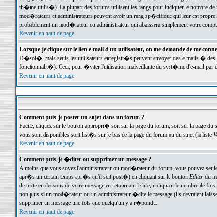
th�me utilis�). La plupart des forums utilisent les rangs pour indiquer le nombre de m
mod�rateurs et administrateurs peuvent avoir un rang sp�cifique qui leur est propre. 
probablement un mod�rateur ou administrateur qui abaissera simplement votre compte
Revenir en haut de page
Lorsque je clique sur le lien e-mail d'un utilisateur, on me demande de me conne
D�sol�, mais seuls les utilisateurs enregistr�s peuvent envoyer des e-mails � des ge
fonctionnalit�). Ceci, pour �viter l'utilisation malveillante du syst�me d'e-mail par 
Revenir en haut de page
Comment puis-je poster un sujet dans un forum ?
Facile, cliquez sur le bouton appropri� soit sur la page du forum, soit sur la page du 
vous sont disponibles sont list�s sur le bas de la page du forum ou du sujet (la liste
V
Revenir en haut de page
Comment puis-je �diter ou supprimer un message ?
A moins que vous soyez l'administrateur ou mod�rateur du forum, vous pouvez seul
apr�s un certain temps apr�s qu'il soit post�) en cliquant sur le bouton
Editer
du me
de texte en dessous de votre message en retournant le lire, indiquant le nombre de fo
non plus si un mod�rateur ou un administrateur �dite le message (ils devraient laisser
supprimer un message une fois que quelqu'un y a r�pondu.
Revenir en haut de page