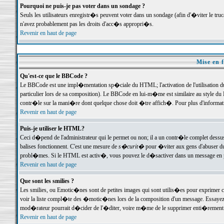
Pourquoi ne puis-je pas voter dans un sondage ?
Seuls les utilisateurs enregistr�s peuvent voter dans un sondage (afin d'�viter le tr
n'avez probablement pas les droits d'acc�s appropri�s.
Revenir en haut de page
Mise en f
Qu'est-ce que le BBCode ?
Le BBCode est une impl�mentation sp�ciale du HTML; l'activation de l'utilisation 
particulier lors de sa composition). Le BBCode en lui-m�me est similaire au style du H
contr�le sur la mani�re dont quelque chose doit �tre affich�. Pour plus d'information
Revenir en haut de page
Puis-je utiliser le HTML?
Ceci d�pend de l'administrateur qui le permet ou non; il a un contr�le complet dessu
balises fonctionnent. C'est une mesure de
s�curit�
pour �viter aux gens d'abuser du 
probl�mes. Si le HTML est activ�, vous pouvez le d�sactiver dans un message en par
Revenir en haut de page
Que sont les smilies ?
Les smilies, ou Emotic�nes sont de petites images qui sont utilis�es pour exprimer certa
voir la liste compl�te des �motic�nes lors de la composition d'un message. Essayez de 
mod�rateur pourrait d�cider de l'�diter, voire m�me de le supprimer enti�rement
Revenir en haut de page