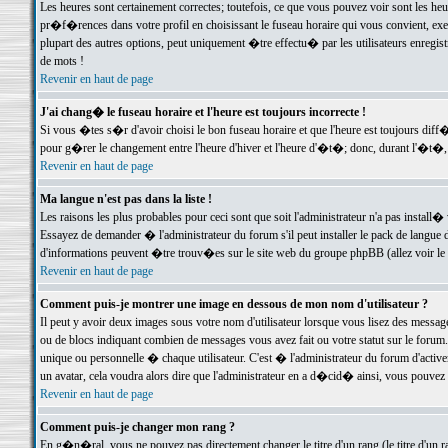
Les heures sont certainement correctes; toutefois, ce que vous pouvez voir sont les he
pr�f�rences dans votre profil en choisissant le fuseau horaire qui vous convient, exe
plupart des autres options, peut uniquement �tre effectu� par les utilisateurs enregis
de mots !
Revenir en haut de page
J'ai chang� le fuseau horaire et l'heure est toujours incorrecte !
Si vous �tes s�r d'avoir choisi le bon fuseau horaire et que l'heure est toujours d
pour g�rer le changement entre l'heure d'hiver et l'heure d'�t�; donc, durant l'�t�,
Revenir en haut de page
Ma langue n'est pas dans la liste !
Les raisons les plus probables pour ceci sont que soit l'administrateur n'a pas install�
Essayez de demander � l'administrateur du forum s'il peut installer le pack de langue d
d'informations peuvent �tre trouv�es sur le site web du groupe phpBB (allez voir le l
Revenir en haut de page
Comment puis-je montrer une image en dessous de mon nom d'utilisateur ?
Il peut y avoir deux images sous votre nom d'utilisateur lorsque vous lisez des mess
ou de blocs indiquant combien de messages vous avez fait ou votre statut sur le for
unique ou personnelle � chaque utilisateur. C'est � l'administrateur du forum d'activer
un avatar, cela voudra alors dire que l'administrateur en a d�cid� ainsi, vous pouvez
Revenir en haut de page
Comment puis-je changer mon rang ?
En g�n�ral, vous ne pouvez pas directement changer le titre d'un rang (le titre d'un ra