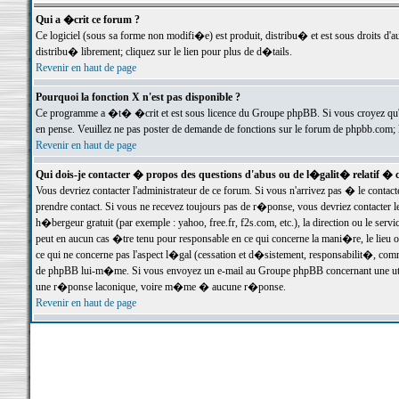
Qui a �crit ce forum ?
Ce logiciel (sous sa forme non modifi�e) est produit, distribu� et est sous droits d'a
distribu� librement; cliquez sur le lien pour plus de d�tails.
Revenir en haut de page
Pourquoi la fonction X n'est pas disponible ?
Ce programme a �t� �crit et est sous licence du Groupe phpBB. Si vous croyez qu'un
en pense. Veuillez ne pas poster de demande de fonctions sur le forum de phpbb.com; 
Revenir en haut de page
Qui dois-je contacter � propos des questions d'abus ou de l�galit� relatif � 
Vous devriez contacter l'administrateur de ce forum. Si vous n'arrivez pas � le conta
prendre contact. Si vous ne recevez toujours pas de r�ponse, vous devriez contacter 
h�bergeur gratuit (par exemple : yahoo, free.fr, f2s.com, etc.), la direction ou le se
peut en aucun cas �tre tenu pour responsable en ce qui concerne la mani�re, le lieu ou 
ce qui ne concerne pas l'aspect l�gal (cessation et d�sistement, responsabilit�, comm
de phpBB lui-m�me. Si vous envoyez un e-mail au Groupe phpBB concernant une utili
une r�ponse laconique, voire m�me � aucune r�ponse.
Revenir en haut de page