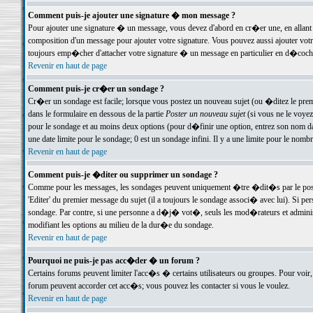
Comment puis-je ajouter une signature � mon message ?
Pour ajouter une signature � un message, vous devez d'abord en cr�er une, en allant
composition d'un message pour ajouter votre signature. Vous pouvez aussi ajouter vot
toujours emp�cher d'attacher votre signature � un message en particulier en d�cochan
Revenir en haut de page
Comment puis-je cr�er un sondage ?
Cr�er un sondage est facile; lorsque vous postez un nouveau sujet (ou �ditez le premie
dans le formulaire en dessous de la partie
Poster un nouveau sujet
(si vous ne le voyez
pour le sondage et au moins deux options (pour d�finir une option, entrez son nom d
une date limite pour le sondage; 0 est un sondage infini. Il y a une limite pour le nomb
Revenir en haut de page
Comment puis-je �diter ou supprimer un sondage ?
Comme pour les messages, les sondages peuvent uniquement �tre �dit�s par le poste
'Editer' du premier message du sujet (il a toujours le sondage associ� avec lui). Si 
sondage. Par contre, si une personne a d�j� vot�, seuls les mod�rateurs et administ
modifiant les options au milieu de la dur�e du sondage.
Revenir en haut de page
Pourquoi ne puis-je pas acc�der � un forum ?
Certains forums peuvent limiter l'acc�s � certains utilisateurs ou groupes. Pour voir, 
forum peuvent accorder cet acc�s; vous pouvez les contacter si vous le voulez.
Revenir en haut de page