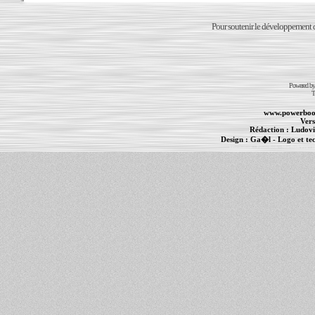
Pour soutenir le développement du
Powered b
T
www.powerboo
Vers
Rédaction :
Ludovi
Design :
Ga�l
- Logo et te
Informations :
PowerBook
-
MacBook Pro
-
i