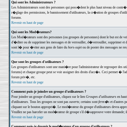
Qui sont les Administrateurs ?
Les Administrateurs sont des personnes qui poss�dent le plus haut niveau de contr�le 
r�glage des permissions, le bannissement d'utilisateurs, la cr�ation de groupes d'uti
forums.
Revenir en haut de page
Qui sont les Mod�rateurs?
Les Mod�rateurs sont des personnes (ou groupes de personnes) dont le but est de veil
d'�diter ou de supprimer les messages et de verrouiller, d�verrouiller, supprimer 
sont l� pour �viter aux gens de faire du
hors-sujet
ou de poster des messages ne res
Revenir en haut de page
Que sont les groupes d'utilisateurs ?
Les groupes d'utilisateurs sont une mani�re pour l'administrateur de regrouper des util
forums) et chaque groupe peut se voir assigner des droits d'acc�s. Ceci permet � 
forum priv�, etc.
Revenir en haut de page
Comment puis-je joindre un groupe d'utilisateurs ?
Pour joindre un groupe d'utilisateurs, cliquez sur le lien
Groupes d'utilisateurs
en haut
d'utilisateurs. Tous les groupes ne sont pas
ouverts
; certains sont
ferm�s
et d'autres p
cliquant sur le bouton appropri�. Le mod�rateur du groupe d'utilisateurs devra appro
Veuillez ne pas harceler un mod�rateur de groupe s'il d�sapprouve votre demande; il 
Revenir en haut de page
Comment puis-je devenir le mod�rateur d'un groupe d'utilisateurs ?