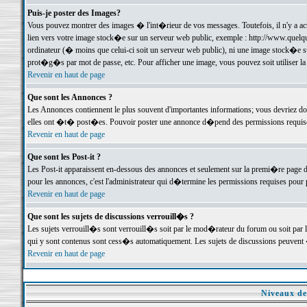
Puis-je poster des Images?
Vous pouvez montrer des images � l'int�rieur de vos messages. Toutefois, il n'y a 
lien vers votre image stock�e sur un serveur web public, exemple : http://www.quelq
ordinateur (� moins que celui-ci soit un serveur web public), ni une image stock�e su
prot�g�s par mot de passe, etc. Pour afficher une image, vous pouvez soit utiliser 
Revenir en haut de page
Que sont les Annonces ?
Les Annonces contiennent le plus souvent d'importantes informations; vous devriez d
elles ont �t� post�es. Pouvoir poster une annonce d�pend des permissions requises;
Revenir en haut de page
Que sont les Post-it ?
Les Post-it apparaissent en-dessous des annonces et seulement sur la premi�re page 
pour les annonces, c'est l'administrateur qui d�termine les permissions requises pour 
Revenir en haut de page
Que sont les sujets de discussions verrouill�s ?
Les sujets verrouill�s sont verrouill�s soit par le mod�rateur du forum ou soit par 
qui y sont contenus sont cess�s automatiquement. Les sujets de discussions peuvent 
Revenir en haut de page
Niveaux de