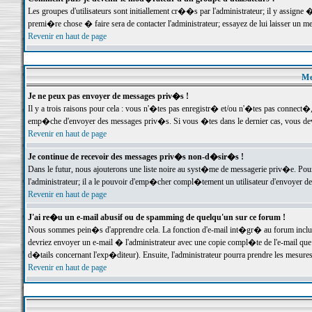
Les groupes d'utilisateurs sont initiallement cr��s par l'administrateur; il y assign
premi�re chose � faire sera de contacter l'administrateur; essayez de lui laisser un 
Revenir en haut de page
Me
Je ne peux pas envoyer de messages priv�s !
Il y a trois raisons pour cela : vous n'�tes pas enregistr� et/ou n'�tes pas connect�
emp�che d'envoyer des messages priv�s. Si vous �tes dans le dernier cas, vous devr
Revenir en haut de page
Je continue de recevoir des messages priv�s non-d�sir�s !
Dans le futur, nous ajouterons une liste noire au syst�me de messagerie priv�e. P
l'administrateur; il a le pouvoir d'emp�cher compl�tement un utilisateur d'envoyer 
Revenir en haut de page
J'ai re�u un e-mail abusif ou de spamming de quelqu'un sur ce forum !
Nous sommes pein�s d'apprendre cela. La fonction d'e-mail int�gr� au forum inclut d
devriez envoyer un e-mail � l'administrateur avec une copie compl�te de l'e-mail que v
d�tails concernant l'exp�diteur). Ensuite, l'administrateur pourra prendre les mesure
Revenir en haut de page