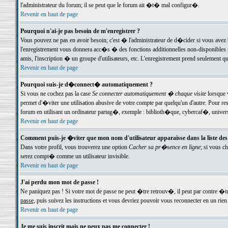
l'administrateur du forum; il se peut que le forum ait �t� mal configur�.
Revenir en haut de page
Pourquoi n'ai-je pas besoin de m'enregistrer ?
Vous pouvez ne pas en avoir besoin; c'est � l'administrateur de d�cider si vous avez 
l'enregistrement vous donnera acc�s � des fonctions additionnelles non-disponibles p
amis, l'inscription � un groupe d'utilisateurs, etc. L'enregistrement prend seulement q
Revenir en haut de page
Pourquoi suis-je d�connect� automatiquement ?
Si vous ne cochez pas la case
Se connecter automatiquement � chaque visite
lorsque 
permet d'�viter une utilisation abusive de votre compte par quelqu'un d'autre. Pour 
forum en utilisant un ordinateur partag�, exemple : biblioth�que, cybercaf�, univers
Revenir en haut de page
Comment puis-je �viter que mon nom d'utilisateur apparaisse dans la liste des u
Dans votre profil, vous trouverez une option
Cacher sa pr�sence en ligne
; si vous c
serez compt� comme un utilisateur invisible.
Revenir en haut de page
J'ai perdu mon mot de passe !
Ne paniquez pas ! Si votre mot de passe ne peut �tre retrouv�, il peut par contre �tre
passe
, puis suivez les instructions et vous devriez pouvoir vous reconnecter en un rien
Revenir en haut de page
Je me suis inscrit mais ne peux pas me connecter !