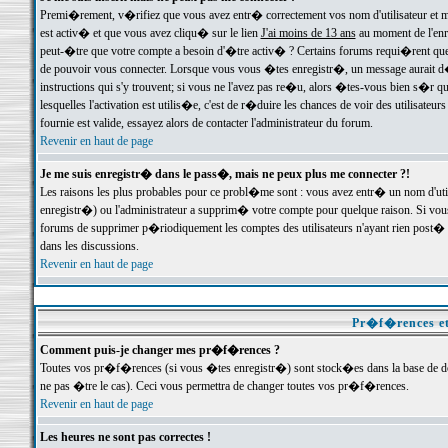
Premi�rement, v�rifiez que vous avez entr� correctement vos nom d'utilisateur et mo
est activ� et que vous avez cliqu� sur le lien
J'ai moins de 13 ans
au moment de l'enre
peut-�tre que votre compte a besoin d'�tre activ� ? Certains forums requi�rent que 
de pouvoir vous connecter. Lorsque vous vous �tes enregistr�, un message aurait d� v
instructions qui s'y trouvent; si vous ne l'avez pas re�u, alors �tes-vous bien s�r que
lesquelles l'activation est utilis�e, c'est de r�duire les chances de voir des utilis
fournie est valide, essayez alors de contacter l'administrateur du forum.
Revenir en haut de page
Je me suis enregistr� dans le pass�, mais ne peux plus me connecter ?!
Les raisons les plus probables pour ce probl�me sont : vous avez entr� un nom d'ut
enregistr�) ou l'administrateur a supprim� votre compte pour quelque raison. Si vous 
forums de supprimer p�riodiquement les comptes des utilisateurs n'ayant rien post� a
dans les discussions.
Revenir en haut de page
Pr�f�rences et
Comment puis-je changer mes pr�f�rences ?
Toutes vos pr�f�rences (si vous �tes enregistr�) sont stock�es dans la base de don
ne pas �tre le cas). Ceci vous permettra de changer toutes vos pr�f�rences.
Revenir en haut de page
Les heures ne sont pas correctes !