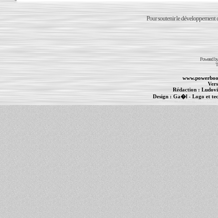
Pour soutenir le développement du
Powered b
T
www.powerboo
Vers
Rédaction :
Ludovi
Design :
Ga�l
- Logo et te
Informations :
PowerBook
-
MacBook Pro
-
i