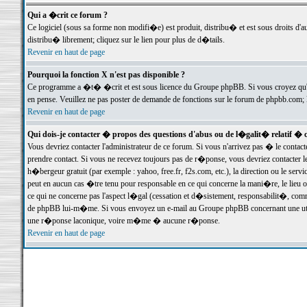
Qui a �crit ce forum ?
Ce logiciel (sous sa forme non modifi�e) est produit, distribu� et est sous droits d'a
distribu� librement; cliquez sur le lien pour plus de d�tails.
Revenir en haut de page
Pourquoi la fonction X n'est pas disponible ?
Ce programme a �t� �crit et est sous licence du Groupe phpBB. Si vous croyez qu'un
en pense. Veuillez ne pas poster de demande de fonctions sur le forum de phpbb.com; 
Revenir en haut de page
Qui dois-je contacter � propos des questions d'abus ou de l�galit� relatif � 
Vous devriez contacter l'administrateur de ce forum. Si vous n'arrivez pas � le conta
prendre contact. Si vous ne recevez toujours pas de r�ponse, vous devriez contacter 
h�bergeur gratuit (par exemple : yahoo, free.fr, f2s.com, etc.), la direction ou le se
peut en aucun cas �tre tenu pour responsable en ce qui concerne la mani�re, le lieu ou 
ce qui ne concerne pas l'aspect l�gal (cessation et d�sistement, responsabilit�, comm
de phpBB lui-m�me. Si vous envoyez un e-mail au Groupe phpBB concernant une utili
une r�ponse laconique, voire m�me � aucune r�ponse.
Revenir en haut de page