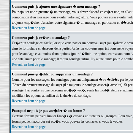
Comment puis-je ajouter une signature � mon message ?
Pour ajouter une signature � un message, vous devez d'abord en cr�er une, en allant
composition d'un message pour ajouter votre signature. Vous pouvez aussi ajouter vot
toujours emp�cher d'attacher votre signature � un message en particulier en d�cochan
Revenir en haut de page
Comment puis-je cr�er un sondage ?
Cr�er un sondage est facile; lorsque vous postez un nouveau sujet (ou �ditez le premie
dans le formulaire en dessous de la partie
Poster un nouveau sujet
(si vous ne le voyez
pour le sondage et au moins deux options (pour d�finir une option, entrez son nom d
une date limite pour le sondage; 0 est un sondage infini. Il y a une limite pour le nomb
Revenir en haut de page
Comment puis-je �diter ou supprimer un sondage ?
Comme pour les messages, les sondages peuvent uniquement �tre �dit�s par le poste
'Editer' du premier message du sujet (il a toujours le sondage associ� avec lui). Si 
sondage. Par contre, si une personne a d�j� vot�, seuls les mod�rateurs et administ
modifiant les options au milieu de la dur�e du sondage.
Revenir en haut de page
Pourquoi ne puis-je pas acc�der � un forum ?
Certains forums peuvent limiter l'acc�s � certains utilisateurs ou groupes. Pour voir, 
forum peuvent accorder cet acc�s; vous pouvez les contacter si vous le voulez.
Revenir en haut de page