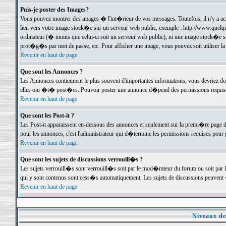
Puis-je poster des Images?
Vous pouvez montrer des images � l'int�rieur de vos messages. Toutefois, il n'y a 
lien vers votre image stock�e sur un serveur web public, exemple : http://www.quelq
ordinateur (� moins que celui-ci soit un serveur web public), ni une image stock�e su
prot�g�s par mot de passe, etc. Pour afficher une image, vous pouvez soit utiliser 
Revenir en haut de page
Que sont les Annonces ?
Les Annonces contiennent le plus souvent d'importantes informations; vous devriez d
elles ont �t� post�es. Pouvoir poster une annonce d�pend des permissions requises;
Revenir en haut de page
Que sont les Post-it ?
Les Post-it apparaissent en-dessous des annonces et seulement sur la premi�re page 
pour les annonces, c'est l'administrateur qui d�termine les permissions requises pour 
Revenir en haut de page
Que sont les sujets de discussions verrouill�s ?
Les sujets verrouill�s sont verrouill�s soit par le mod�rateur du forum ou soit par 
qui y sont contenus sont cess�s automatiquement. Les sujets de discussions peuvent 
Revenir en haut de page
Niveaux de