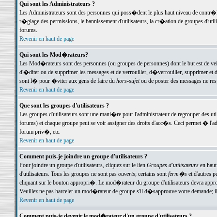
Qui sont les Administrateurs ?
Les Administrateurs sont des personnes qui poss�dent le plus haut niveau de contr�le 
r�glage des permissions, le bannissement d'utilisateurs, la cr�ation de groupes d'uti
forums.
Revenir en haut de page
Qui sont les Mod�rateurs?
Les Mod�rateurs sont des personnes (ou groupes de personnes) dont le but est de veil
d'�diter ou de supprimer les messages et de verrouiller, d�verrouiller, supprimer 
sont l� pour �viter aux gens de faire du
hors-sujet
ou de poster des messages ne res
Revenir en haut de page
Que sont les groupes d'utilisateurs ?
Les groupes d'utilisateurs sont une mani�re pour l'administrateur de regrouper des util
forums) et chaque groupe peut se voir assigner des droits d'acc�s. Ceci permet � 
forum priv�, etc.
Revenir en haut de page
Comment puis-je joindre un groupe d'utilisateurs ?
Pour joindre un groupe d'utilisateurs, cliquez sur le lien
Groupes d'utilisateurs
en haut
d'utilisateurs. Tous les groupes ne sont pas
ouverts
; certains sont
ferm�s
et d'autres p
cliquant sur le bouton appropri�. Le mod�rateur du groupe d'utilisateurs devra appro
Veuillez ne pas harceler un mod�rateur de groupe s'il d�sapprouve votre demande; il 
Revenir en haut de page
Comment puis-je devenir le mod�rateur d'un groupe d'utilisateurs ?