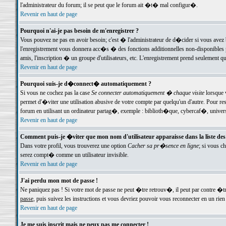
l'administrateur du forum; il se peut que le forum ait �t� mal configur�.
Revenir en haut de page
Pourquoi n'ai-je pas besoin de m'enregistrer ?
Vous pouvez ne pas en avoir besoin; c'est � l'administrateur de d�cider si vous avez 
l'enregistrement vous donnera acc�s � des fonctions additionnelles non-disponibles p
amis, l'inscription � un groupe d'utilisateurs, etc. L'enregistrement prend seulement q
Revenir en haut de page
Pourquoi suis-je d�connect� automatiquement ?
Si vous ne cochez pas la case
Se connecter automatiquement � chaque visite
lorsque 
permet d'�viter une utilisation abusive de votre compte par quelqu'un d'autre. Pour 
forum en utilisant un ordinateur partag�, exemple : biblioth�que, cybercaf�, univers
Revenir en haut de page
Comment puis-je �viter que mon nom d'utilisateur apparaisse dans la liste des u
Dans votre profil, vous trouverez une option
Cacher sa pr�sence en ligne
; si vous c
serez compt� comme un utilisateur invisible.
Revenir en haut de page
J'ai perdu mon mot de passe !
Ne paniquez pas ! Si votre mot de passe ne peut �tre retrouv�, il peut par contre �tre
passe
, puis suivez les instructions et vous devriez pouvoir vous reconnecter en un rien
Revenir en haut de page
Je me suis inscrit mais ne peux pas me connecter !