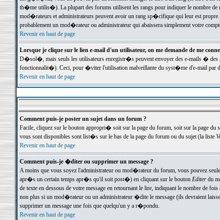
th�me utilis�). La plupart des forums utilisent les rangs pour indiquer le nombre de m
mod�rateurs et administrateurs peuvent avoir un rang sp�cifique qui leur est propre. 
probablement un mod�rateur ou administrateur qui abaissera simplement votre compte
Revenir en haut de page
Lorsque je clique sur le lien e-mail d'un utilisateur, on me demande de me conne
D�sol�, mais seuls les utilisateurs enregistr�s peuvent envoyer des e-mails � des ge
fonctionnalit�). Ceci, pour �viter l'utilisation malveillante du syst�me d'e-mail par 
Revenir en haut de page
Comment puis-je poster un sujet dans un forum ?
Facile, cliquez sur le bouton appropri� soit sur la page du forum, soit sur la page du 
vous sont disponibles sont list�s sur le bas de la page du forum ou du sujet (la liste
V
Revenir en haut de page
Comment puis-je �diter ou supprimer un message ?
A moins que vous soyez l'administrateur ou mod�rateur du forum, vous pouvez seul
apr�s un certain temps apr�s qu'il soit post�) en cliquant sur le bouton
Editer
du me
de texte en dessous de votre message en retournant le lire, indiquant le nombre de fo
non plus si un mod�rateur ou un administrateur �dite le message (ils devraient laisser
supprimer un message une fois que quelqu'un y a r�pondu.
Revenir en haut de page