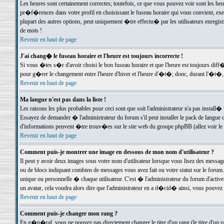
Les heures sont certainement correctes; toutefois, ce que vous pouvez voir sont les he
pr�f�rences dans votre profil en choisissant le fuseau horaire qui vous convient, exe
plupart des autres options, peut uniquement �tre effectu� par les utilisateurs enregis
de mots !
Revenir en haut de page
J'ai chang� le fuseau horaire et l'heure est toujours incorrecte !
Si vous �tes s�r d'avoir choisi le bon fuseau horaire et que l'heure est toujours d
pour g�rer le changement entre l'heure d'hiver et l'heure d'�t�; donc, durant l'�t�,
Revenir en haut de page
Ma langue n'est pas dans la liste !
Les raisons les plus probables pour ceci sont que soit l'administrateur n'a pas install�
Essayez de demander � l'administrateur du forum s'il peut installer le pack de langue d
d'informations peuvent �tre trouv�es sur le site web du groupe phpBB (allez voir le l
Revenir en haut de page
Comment puis-je montrer une image en dessous de mon nom d'utilisateur ?
Il peut y avoir deux images sous votre nom d'utilisateur lorsque vous lisez des mess
ou de blocs indiquant combien de messages vous avez fait ou votre statut sur le for
unique ou personnelle � chaque utilisateur. C'est � l'administrateur du forum d'activer
un avatar, cela voudra alors dire que l'administrateur en a d�cid� ainsi, vous pouvez
Revenir en haut de page
Comment puis-je changer mon rang ?
En g�n�ral, vous ne pouvez pas directement changer le titre d'un rang (le titre d'un ra