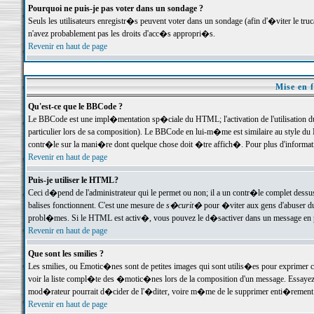
Pourquoi ne puis-je pas voter dans un sondage ?
Seuls les utilisateurs enregistr�s peuvent voter dans un sondage (afin d'�viter le tr
n'avez probablement pas les droits d'acc�s appropri�s.
Revenir en haut de page
Mise en f
Qu'est-ce que le BBCode ?
Le BBCode est une impl�mentation sp�ciale du HTML; l'activation de l'utilisation 
particulier lors de sa composition). Le BBCode en lui-m�me est similaire au style du H
contr�le sur la mani�re dont quelque chose doit �tre affich�. Pour plus d'information
Revenir en haut de page
Puis-je utiliser le HTML?
Ceci d�pend de l'administrateur qui le permet ou non; il a un contr�le complet dessu
balises fonctionnent. C'est une mesure de
s�curit�
pour �viter aux gens d'abuser du 
probl�mes. Si le HTML est activ�, vous pouvez le d�sactiver dans un message en par
Revenir en haut de page
Que sont les smilies ?
Les smilies, ou Emotic�nes sont de petites images qui sont utilis�es pour exprimer certa
voir la liste compl�te des �motic�nes lors de la composition d'un message. Essayez de 
mod�rateur pourrait d�cider de l'�diter, voire m�me de le supprimer enti�rement
Revenir en haut de page