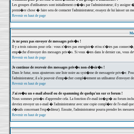
Les groupes d'utilisateurs sont initiallement cr��s par l'administrateur; il y assign
premi�re chose � faire sera de contacter l'administrateur; essayez de lui laisser un 
Revenir en haut de page
Me
Je ne peux pas envoyer de messages priv�s !
Il y a trois raisons pour cela : vous n'�tes pas enregistr� et/ou n'�tes pas connect�
emp�che d'envoyer des messages priv�s. Si vous �tes dans le dernier cas, vous devr
Revenir en haut de page
Je continue de recevoir des messages priv�s non-d�sir�s !
Dans le futur, nous ajouterons une liste noire au syst�me de messagerie priv�e. P
l'administrateur; il a le pouvoir d'emp�cher compl�tement un utilisateur d'envoyer 
Revenir en haut de page
J'ai re�u un e-mail abusif ou de spamming de quelqu'un sur ce forum !
Nous sommes pein�s d'apprendre cela. La fonction d'e-mail int�gr� au forum inclut d
devriez envoyer un e-mail � l'administrateur avec une copie compl�te de l'e-mail que v
d�tails concernant l'exp�diteur). Ensuite, l'administrateur pourra prendre les mesure
Revenir en haut de page