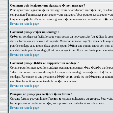
Comment puis-je ajouter une signature � mon message ?
Pour ajouter une signature � un message, vous devez d'abord en cr�er une, en allant
composition d'un message pour ajouter votre signature. Vous pouvez aussi ajouter vot
toujours emp�cher d'attacher votre signature � un message en particulier en d�cochan
Revenir en haut de page
Comment puis-je cr�er un sondage ?
Cr�er un sondage est facile; lorsque vous postez un nouveau sujet (ou �ditez le premie
dans le formulaire en dessous de la partie
Poster un nouveau sujet
(si vous ne le voyez
pour le sondage et au moins deux options (pour d�finir une option, entrez son nom d
une date limite pour le sondage; 0 est un sondage infini. Il y a une limite pour le nomb
Revenir en haut de page
Comment puis-je �diter ou supprimer un sondage ?
Comme pour les messages, les sondages peuvent uniquement �tre �dit�s par le poste
'Editer' du premier message du sujet (il a toujours le sondage associ� avec lui). Si 
sondage. Par contre, si une personne a d�j� vot�, seuls les mod�rateurs et administ
modifiant les options au milieu de la dur�e du sondage.
Revenir en haut de page
Pourquoi ne puis-je pas acc�der � un forum ?
Certains forums peuvent limiter l'acc�s � certains utilisateurs ou groupes. Pour voir, 
forum peuvent accorder cet acc�s; vous pouvez les contacter si vous le voulez.
Revenir en haut de page