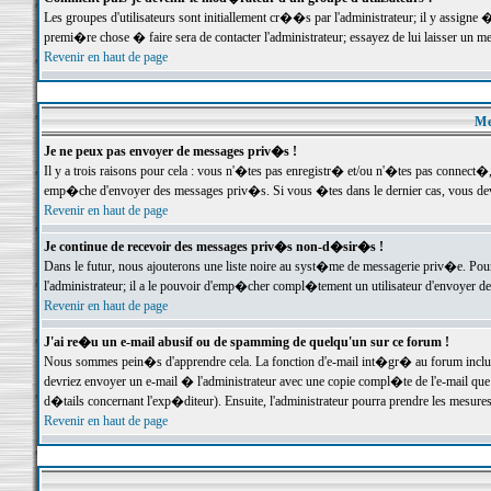
Les groupes d'utilisateurs sont initiallement cr��s par l'administrateur; il y assign
premi�re chose � faire sera de contacter l'administrateur; essayez de lui laisser un 
Revenir en haut de page
Me
Je ne peux pas envoyer de messages priv�s !
Il y a trois raisons pour cela : vous n'�tes pas enregistr� et/ou n'�tes pas connect�
emp�che d'envoyer des messages priv�s. Si vous �tes dans le dernier cas, vous devr
Revenir en haut de page
Je continue de recevoir des messages priv�s non-d�sir�s !
Dans le futur, nous ajouterons une liste noire au syst�me de messagerie priv�e. P
l'administrateur; il a le pouvoir d'emp�cher compl�tement un utilisateur d'envoyer 
Revenir en haut de page
J'ai re�u un e-mail abusif ou de spamming de quelqu'un sur ce forum !
Nous sommes pein�s d'apprendre cela. La fonction d'e-mail int�gr� au forum inclut d
devriez envoyer un e-mail � l'administrateur avec une copie compl�te de l'e-mail que v
d�tails concernant l'exp�diteur). Ensuite, l'administrateur pourra prendre les mesure
Revenir en haut de page