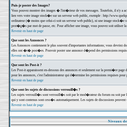
Puis-je poster des Images?
Vous pouvez montrer des images � l'int�rieur de vos messages. Toutefois, il n'y a 
lien vers votre image stock�e sur un serveur web public, exemple : http://www.quelq
ordinateur (� moins que celui-ci soit un serveur web public), ni une image stock�e su
prot�g�s par mot de passe, etc. Pour afficher une image, vous pouvez soit utiliser 
Revenir en haut de page
Que sont les Annonces ?
Les Annonces contiennent le plus souvent d'importantes informations; vous devriez d
elles ont �t� post�es. Pouvoir poster une annonce d�pend des permissions requises;
Revenir en haut de page
Que sont les Post-it ?
Les Post-it apparaissent en-dessous des annonces et seulement sur la premi�re page 
pour les annonces, c'est l'administrateur qui d�termine les permissions requises pour 
Revenir en haut de page
Que sont les sujets de discussions verrouill�s ?
Les sujets verrouill�s sont verrouill�s soit par le mod�rateur du forum ou soit par 
qui y sont contenus sont cess�s automatiquement. Les sujets de discussions peuvent 
Revenir en haut de page
Niveaux de