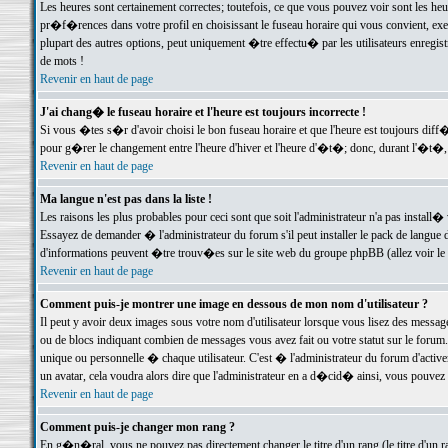
Les heures sont certainement correctes; toutefois, ce que vous pouvez voir sont les he
pr�f�rences dans votre profil en choisissant le fuseau horaire qui vous convient, exe
plupart des autres options, peut uniquement �tre effectu� par les utilisateurs enregis
de mots !
Revenir en haut de page
J'ai chang� le fuseau horaire et l'heure est toujours incorrecte !
Si vous �tes s�r d'avoir choisi le bon fuseau horaire et que l'heure est toujours d
pour g�rer le changement entre l'heure d'hiver et l'heure d'�t�; donc, durant l'�t�,
Revenir en haut de page
Ma langue n'est pas dans la liste !
Les raisons les plus probables pour ceci sont que soit l'administrateur n'a pas install�
Essayez de demander � l'administrateur du forum s'il peut installer le pack de langue d
d'informations peuvent �tre trouv�es sur le site web du groupe phpBB (allez voir le l
Revenir en haut de page
Comment puis-je montrer une image en dessous de mon nom d'utilisateur ?
Il peut y avoir deux images sous votre nom d'utilisateur lorsque vous lisez des mess
ou de blocs indiquant combien de messages vous avez fait ou votre statut sur le for
unique ou personnelle � chaque utilisateur. C'est � l'administrateur du forum d'activer
un avatar, cela voudra alors dire que l'administrateur en a d�cid� ainsi, vous pouvez
Revenir en haut de page
Comment puis-je changer mon rang ?
En g�n�ral, vous ne pouvez pas directement changer le titre d'un rang (le titre d'un ra