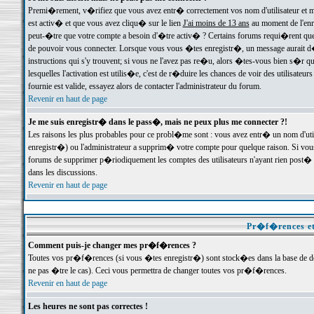
Premi�rement, v�rifiez que vous avez entr� correctement vos nom d'utilisateur et mo
est activ� et que vous avez cliqu� sur le lien
J'ai moins de 13 ans
au moment de l'enre
peut-�tre que votre compte a besoin d'�tre activ� ? Certains forums requi�rent que 
de pouvoir vous connecter. Lorsque vous vous �tes enregistr�, un message aurait d� v
instructions qui s'y trouvent; si vous ne l'avez pas re�u, alors �tes-vous bien s�r que
lesquelles l'activation est utilis�e, c'est de r�duire les chances de voir des utilis
fournie est valide, essayez alors de contacter l'administrateur du forum.
Revenir en haut de page
Je me suis enregistr� dans le pass�, mais ne peux plus me connecter ?!
Les raisons les plus probables pour ce probl�me sont : vous avez entr� un nom d'ut
enregistr�) ou l'administrateur a supprim� votre compte pour quelque raison. Si vous 
forums de supprimer p�riodiquement les comptes des utilisateurs n'ayant rien post� a
dans les discussions.
Revenir en haut de page
Pr�f�rences et
Comment puis-je changer mes pr�f�rences ?
Toutes vos pr�f�rences (si vous �tes enregistr�) sont stock�es dans la base de don
ne pas �tre le cas). Ceci vous permettra de changer toutes vos pr�f�rences.
Revenir en haut de page
Les heures ne sont pas correctes !