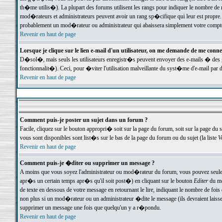
th�me utilis�). La plupart des forums utilisent les rangs pour indiquer le nombre de m
mod�rateurs et administrateurs peuvent avoir un rang sp�cifique qui leur est propre. 
probablement un mod�rateur ou administrateur qui abaissera simplement votre compte
Revenir en haut de page
Lorsque je clique sur le lien e-mail d'un utilisateur, on me demande de me conne
D�sol�, mais seuls les utilisateurs enregistr�s peuvent envoyer des e-mails � des ge
fonctionnalit�). Ceci, pour �viter l'utilisation malveillante du syst�me d'e-mail par 
Revenir en haut de page
Comment puis-je poster un sujet dans un forum ?
Facile, cliquez sur le bouton appropri� soit sur la page du forum, soit sur la page du 
vous sont disponibles sont list�s sur le bas de la page du forum ou du sujet (la liste
V
Revenir en haut de page
Comment puis-je �diter ou supprimer un message ?
A moins que vous soyez l'administrateur ou mod�rateur du forum, vous pouvez seul
apr�s un certain temps apr�s qu'il soit post�) en cliquant sur le bouton
Editer
du me
de texte en dessous de votre message en retournant le lire, indiquant le nombre de fo
non plus si un mod�rateur ou un administrateur �dite le message (ils devraient laisser
supprimer un message une fois que quelqu'un y a r�pondu.
Revenir en haut de page