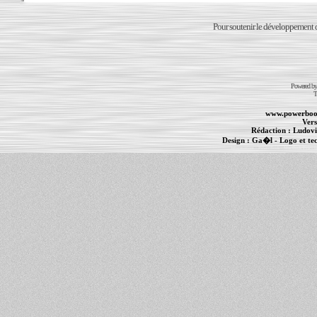
Pour soutenir le développement du
Powered b
T
www.powerboo
Vers
Rédaction :
Ludovi
Design :
Ga�l
- Logo et te
Informations :
PowerBook
-
MacBook Pro
-
i