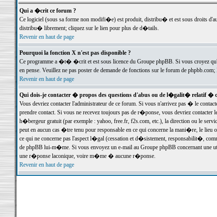
Qui a �crit ce forum ?
Ce logiciel (sous sa forme non modifi�e) est produit, distribu� et est sous droits d'a
distribu� librement; cliquez sur le lien pour plus de d�tails.
Revenir en haut de page
Pourquoi la fonction X n'est pas disponible ?
Ce programme a �t� �crit et est sous licence du Groupe phpBB. Si vous croyez qu'un
en pense. Veuillez ne pas poster de demande de fonctions sur le forum de phpbb.com; 
Revenir en haut de page
Qui dois-je contacter � propos des questions d'abus ou de l�galit� relatif � 
Vous devriez contacter l'administrateur de ce forum. Si vous n'arrivez pas � le conta
prendre contact. Si vous ne recevez toujours pas de r�ponse, vous devriez contacter 
h�bergeur gratuit (par exemple : yahoo, free.fr, f2s.com, etc.), la direction ou le se
peut en aucun cas �tre tenu pour responsable en ce qui concerne la mani�re, le lieu ou 
ce qui ne concerne pas l'aspect l�gal (cessation et d�sistement, responsabilit�, comm
de phpBB lui-m�me. Si vous envoyez un e-mail au Groupe phpBB concernant une utili
une r�ponse laconique, voire m�me � aucune r�ponse.
Revenir en haut de page