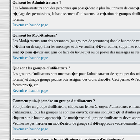
Qui sont les Administrateurs ?
Les Administrateurs sont des personnes qui poss�dent le plus haut niveau de contr�le 
r�glage des permissions, le bannissement d'utilisateurs, la cr�ation de groupes d'uti
forums.
Revenir en haut de page
Qui sont les Mod�rateurs?
Les Mod�rateurs sont des personnes (ou groupes de personnes) dont le but est de veil
d'�diter ou de supprimer les messages et de verrouiller, d�verrouiller, supprimer 
sont l� pour �viter aux gens de faire du
hors-sujet
ou de poster des messages ne res
Revenir en haut de page
Que sont les groupes d'utilisateurs ?
Les groupes d'utilisateurs sont une mani�re pour l'administrateur de regrouper des util
forums) et chaque groupe peut se voir assigner des droits d'acc�s. Ceci permet � 
forum priv�, etc.
Revenir en haut de page
Comment puis-je joindre un groupe d'utilisateurs ?
Pour joindre un groupe d'utilisateurs, cliquez sur le lien
Groupes d'utilisateurs
en haut
d'utilisateurs. Tous les groupes ne sont pas
ouverts
; certains sont
ferm�s
et d'autres p
cliquant sur le bouton appropri�. Le mod�rateur du groupe d'utilisateurs devra appro
Veuillez ne pas harceler un mod�rateur de groupe s'il d�sapprouve votre demande; il 
Revenir en haut de page
Comment puis-je devenir le mod�rateur d'un groupe d'utilisateurs ?