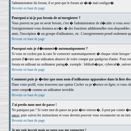
l'administrateur du forum; il se peut que le forum ait �t� mal configur�.
Revenir en haut de page
Pourquoi n'ai-je pas besoin de m'enregistrer ?
Vous pouvez ne pas en avoir besoin; c'est � l'administrateur de d�cider si vous avez 
l'enregistrement vous donnera acc�s � des fonctions additionnelles non-disponibles p
amis, l'inscription � un groupe d'utilisateurs, etc. L'enregistrement prend seulement q
Revenir en haut de page
Pourquoi suis-je d�connect� automatiquement ?
Si vous ne cochez pas la case
Se connecter automatiquement � chaque visite
lorsque 
permet d'�viter une utilisation abusive de votre compte par quelqu'un d'autre. Pour 
forum en utilisant un ordinateur partag�, exemple : biblioth�que, cybercaf�, univers
Revenir en haut de page
Comment puis-je �viter que mon nom d'utilisateur apparaisse dans la liste des u
Dans votre profil, vous trouverez une option
Cacher sa pr�sence en ligne
; si vous c
serez compt� comme un utilisateur invisible.
Revenir en haut de page
J'ai perdu mon mot de passe !
Ne paniquez pas ! Si votre mot de passe ne peut �tre retrouv�, il peut par contre �tre
passe
, puis suivez les instructions et vous devriez pouvoir vous reconnecter en un rien
Revenir en haut de page
Je me suis inscrit mais ne peux pas me connecter !