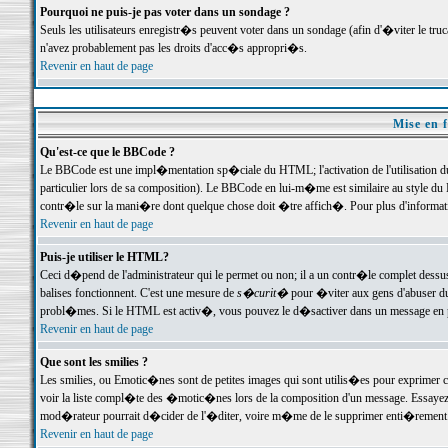
Pourquoi ne puis-je pas voter dans un sondage ?
Seuls les utilisateurs enregistr�s peuvent voter dans un sondage (afin d'�viter le tr
n'avez probablement pas les droits d'acc�s appropri�s.
Revenir en haut de page
Mise en f
Qu'est-ce que le BBCode ?
Le BBCode est une impl�mentation sp�ciale du HTML; l'activation de l'utilisation 
particulier lors de sa composition). Le BBCode en lui-m�me est similaire au style du H
contr�le sur la mani�re dont quelque chose doit �tre affich�. Pour plus d'information
Revenir en haut de page
Puis-je utiliser le HTML?
Ceci d�pend de l'administrateur qui le permet ou non; il a un contr�le complet dessu
balises fonctionnent. C'est une mesure de
s�curit�
pour �viter aux gens d'abuser du 
probl�mes. Si le HTML est activ�, vous pouvez le d�sactiver dans un message en par
Revenir en haut de page
Que sont les smilies ?
Les smilies, ou Emotic�nes sont de petites images qui sont utilis�es pour exprimer certa
voir la liste compl�te des �motic�nes lors de la composition d'un message. Essayez de 
mod�rateur pourrait d�cider de l'�diter, voire m�me de le supprimer enti�rement
Revenir en haut de page