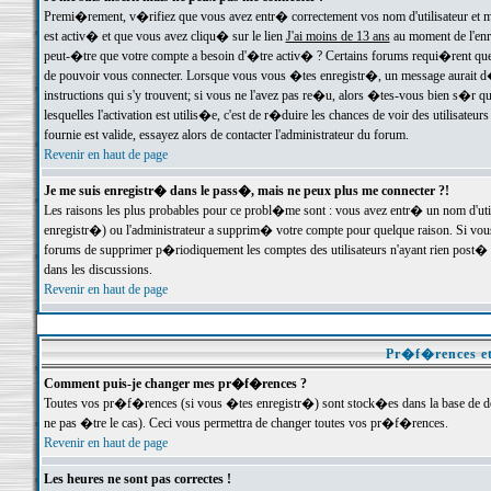
Premi�rement, v�rifiez que vous avez entr� correctement vos nom d'utilisateur et mo
est activ� et que vous avez cliqu� sur le lien
J'ai moins de 13 ans
au moment de l'enre
peut-�tre que votre compte a besoin d'�tre activ� ? Certains forums requi�rent que 
de pouvoir vous connecter. Lorsque vous vous �tes enregistr�, un message aurait d� v
instructions qui s'y trouvent; si vous ne l'avez pas re�u, alors �tes-vous bien s�r que
lesquelles l'activation est utilis�e, c'est de r�duire les chances de voir des utilis
fournie est valide, essayez alors de contacter l'administrateur du forum.
Revenir en haut de page
Je me suis enregistr� dans le pass�, mais ne peux plus me connecter ?!
Les raisons les plus probables pour ce probl�me sont : vous avez entr� un nom d'ut
enregistr�) ou l'administrateur a supprim� votre compte pour quelque raison. Si vous 
forums de supprimer p�riodiquement les comptes des utilisateurs n'ayant rien post� a
dans les discussions.
Revenir en haut de page
Pr�f�rences et
Comment puis-je changer mes pr�f�rences ?
Toutes vos pr�f�rences (si vous �tes enregistr�) sont stock�es dans la base de don
ne pas �tre le cas). Ceci vous permettra de changer toutes vos pr�f�rences.
Revenir en haut de page
Les heures ne sont pas correctes !