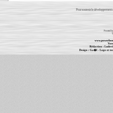
Pour soutenir le développement du
Powered b
T
www.powerboo
Vers
Rédaction :
Ludovi
Design :
Ga�l
- Logo et te
Informations :
PowerBook
-
MacBook Pro
-
i