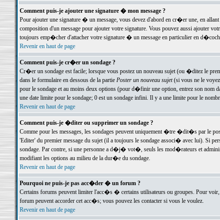
Comment puis-je ajouter une signature � mon message ?
Pour ajouter une signature � un message, vous devez d'abord en cr�er une, en allant
composition d'un message pour ajouter votre signature. Vous pouvez aussi ajouter vot
toujours emp�cher d'attacher votre signature � un message en particulier en d�cochan
Revenir en haut de page
Comment puis-je cr�er un sondage ?
Cr�er un sondage est facile; lorsque vous postez un nouveau sujet (ou �ditez le premie
dans le formulaire en dessous de la partie
Poster un nouveau sujet
(si vous ne le voyez
pour le sondage et au moins deux options (pour d�finir une option, entrez son nom d
une date limite pour le sondage; 0 est un sondage infini. Il y a une limite pour le nomb
Revenir en haut de page
Comment puis-je �diter ou supprimer un sondage ?
Comme pour les messages, les sondages peuvent uniquement �tre �dit�s par le poste
'Editer' du premier message du sujet (il a toujours le sondage associ� avec lui). Si 
sondage. Par contre, si une personne a d�j� vot�, seuls les mod�rateurs et administ
modifiant les options au milieu de la dur�e du sondage.
Revenir en haut de page
Pourquoi ne puis-je pas acc�der � un forum ?
Certains forums peuvent limiter l'acc�s � certains utilisateurs ou groupes. Pour voir, 
forum peuvent accorder cet acc�s; vous pouvez les contacter si vous le voulez.
Revenir en haut de page