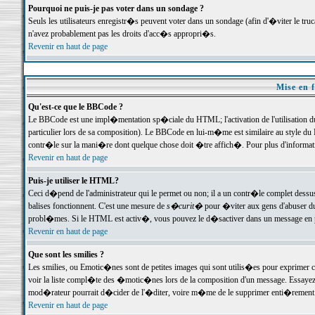
Pourquoi ne puis-je pas voter dans un sondage ?
Seuls les utilisateurs enregistr�s peuvent voter dans un sondage (afin d'�viter le tr
n'avez probablement pas les droits d'acc�s appropri�s.
Revenir en haut de page
Mise en f
Qu'est-ce que le BBCode ?
Le BBCode est une impl�mentation sp�ciale du HTML; l'activation de l'utilisation 
particulier lors de sa composition). Le BBCode en lui-m�me est similaire au style du H
contr�le sur la mani�re dont quelque chose doit �tre affich�. Pour plus d'information
Revenir en haut de page
Puis-je utiliser le HTML?
Ceci d�pend de l'administrateur qui le permet ou non; il a un contr�le complet dessu
balises fonctionnent. C'est une mesure de
s�curit�
pour �viter aux gens d'abuser du 
probl�mes. Si le HTML est activ�, vous pouvez le d�sactiver dans un message en par
Revenir en haut de page
Que sont les smilies ?
Les smilies, ou Emotic�nes sont de petites images qui sont utilis�es pour exprimer certa
voir la liste compl�te des �motic�nes lors de la composition d'un message. Essayez de 
mod�rateur pourrait d�cider de l'�diter, voire m�me de le supprimer enti�rement
Revenir en haut de page