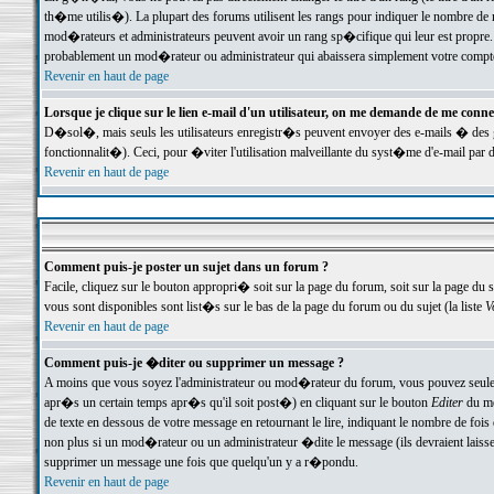
th�me utilis�). La plupart des forums utilisent les rangs pour indiquer le nombre de m
mod�rateurs et administrateurs peuvent avoir un rang sp�cifique qui leur est propre. 
probablement un mod�rateur ou administrateur qui abaissera simplement votre compte
Revenir en haut de page
Lorsque je clique sur le lien e-mail d'un utilisateur, on me demande de me conne
D�sol�, mais seuls les utilisateurs enregistr�s peuvent envoyer des e-mails � des ge
fonctionnalit�). Ceci, pour �viter l'utilisation malveillante du syst�me d'e-mail par 
Revenir en haut de page
Comment puis-je poster un sujet dans un forum ?
Facile, cliquez sur le bouton appropri� soit sur la page du forum, soit sur la page du 
vous sont disponibles sont list�s sur le bas de la page du forum ou du sujet (la liste
V
Revenir en haut de page
Comment puis-je �diter ou supprimer un message ?
A moins que vous soyez l'administrateur ou mod�rateur du forum, vous pouvez seul
apr�s un certain temps apr�s qu'il soit post�) en cliquant sur le bouton
Editer
du me
de texte en dessous de votre message en retournant le lire, indiquant le nombre de fo
non plus si un mod�rateur ou un administrateur �dite le message (ils devraient laisser
supprimer un message une fois que quelqu'un y a r�pondu.
Revenir en haut de page