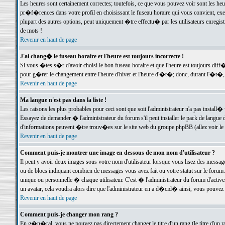
Les heures sont certainement correctes; toutefois, ce que vous pouvez voir sont les he
pr�f�rences dans votre profil en choisissant le fuseau horaire qui vous convient, exe
plupart des autres options, peut uniquement �tre effectu� par les utilisateurs enregis
de mots !
Revenir en haut de page
J'ai chang� le fuseau horaire et l'heure est toujours incorrecte !
Si vous �tes s�r d'avoir choisi le bon fuseau horaire et que l'heure est toujours d
pour g�rer le changement entre l'heure d'hiver et l'heure d'�t�; donc, durant l'�t�,
Revenir en haut de page
Ma langue n'est pas dans la liste !
Les raisons les plus probables pour ceci sont que soit l'administrateur n'a pas install�
Essayez de demander � l'administrateur du forum s'il peut installer le pack de langue d
d'informations peuvent �tre trouv�es sur le site web du groupe phpBB (allez voir le l
Revenir en haut de page
Comment puis-je montrer une image en dessous de mon nom d'utilisateur ?
Il peut y avoir deux images sous votre nom d'utilisateur lorsque vous lisez des mess
ou de blocs indiquant combien de messages vous avez fait ou votre statut sur le for
unique ou personnelle � chaque utilisateur. C'est � l'administrateur du forum d'activer
un avatar, cela voudra alors dire que l'administrateur en a d�cid� ainsi, vous pouvez
Revenir en haut de page
Comment puis-je changer mon rang ?
En g�n�ral, vous ne pouvez pas directement changer le titre d'un rang (le titre d'un ra