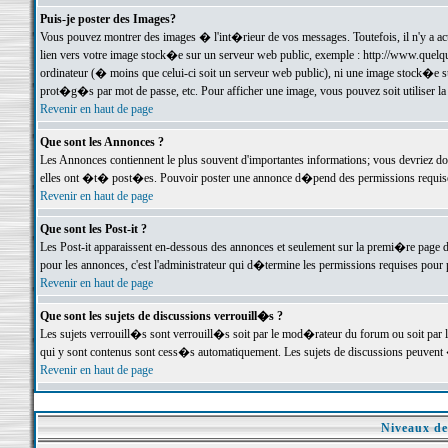
Puis-je poster des Images?
Vous pouvez montrer des images � l'int�rieur de vos messages. Toutefois, il n'y a 
lien vers votre image stock�e sur un serveur web public, exemple : http://www.quelq
ordinateur (� moins que celui-ci soit un serveur web public), ni une image stock�e su
prot�g�s par mot de passe, etc. Pour afficher une image, vous pouvez soit utiliser 
Revenir en haut de page
Que sont les Annonces ?
Les Annonces contiennent le plus souvent d'importantes informations; vous devriez d
elles ont �t� post�es. Pouvoir poster une annonce d�pend des permissions requises;
Revenir en haut de page
Que sont les Post-it ?
Les Post-it apparaissent en-dessous des annonces et seulement sur la premi�re page 
pour les annonces, c'est l'administrateur qui d�termine les permissions requises pour 
Revenir en haut de page
Que sont les sujets de discussions verrouill�s ?
Les sujets verrouill�s sont verrouill�s soit par le mod�rateur du forum ou soit par 
qui y sont contenus sont cess�s automatiquement. Les sujets de discussions peuvent 
Revenir en haut de page
Niveaux de