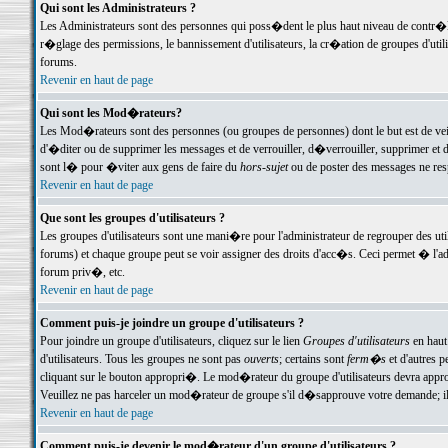
Qui sont les Administrateurs ?
Les Administrateurs sont des personnes qui poss�dent le plus haut niveau de contr�le 
r�glage des permissions, le bannissement d'utilisateurs, la cr�ation de groupes d'uti
forums.
Revenir en haut de page
Qui sont les Mod�rateurs?
Les Mod�rateurs sont des personnes (ou groupes de personnes) dont le but est de veil
d'�diter ou de supprimer les messages et de verrouiller, d�verrouiller, supprimer 
sont l� pour �viter aux gens de faire du
hors-sujet
ou de poster des messages ne res
Revenir en haut de page
Que sont les groupes d'utilisateurs ?
Les groupes d'utilisateurs sont une mani�re pour l'administrateur de regrouper des util
forums) et chaque groupe peut se voir assigner des droits d'acc�s. Ceci permet � 
forum priv�, etc.
Revenir en haut de page
Comment puis-je joindre un groupe d'utilisateurs ?
Pour joindre un groupe d'utilisateurs, cliquez sur le lien
Groupes d'utilisateurs
en haut
d'utilisateurs. Tous les groupes ne sont pas
ouverts
; certains sont
ferm�s
et d'autres p
cliquant sur le bouton appropri�. Le mod�rateur du groupe d'utilisateurs devra appro
Veuillez ne pas harceler un mod�rateur de groupe s'il d�sapprouve votre demande; il 
Revenir en haut de page
Comment puis-je devenir le mod�rateur d'un groupe d'utilisateurs ?