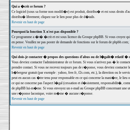
Qui a �crit ce forum ?
Ce logiciel (sous sa forme non modifi�e) est produit, distribu� et est sous droits d'a
distribu� librement; cliquez sur le lien pour plus de d�tails.
Revenir en haut de page
Pourquoi la fonction X n'est pas disponible ?
Ce programme a �t� �crit et est sous licence du Groupe phpBB. Si vous croyez qu'un
en pense. Veuillez ne pas poster de demande de fonctions sur le forum de phpbb.com; 
Revenir en haut de page
Qui dois-je contacter � propos des questions d'abus ou de l�galit� relatif � 
Vous devriez contacter l'administrateur de ce forum. Si vous n'arrivez pas � le conta
prendre contact. Si vous ne recevez toujours pas de r�ponse, vous devriez contacter 
h�bergeur gratuit (par exemple : yahoo, free.fr, f2s.com, etc.), la direction ou le se
peut en aucun cas �tre tenu pour responsable en ce qui concerne la mani�re, le lieu ou 
ce qui ne concerne pas l'aspect l�gal (cessation et d�sistement, responsabilit�, comm
de phpBB lui-m�me. Si vous envoyez un e-mail au Groupe phpBB concernant une utili
une r�ponse laconique, voire m�me � aucune r�ponse.
Revenir en haut de page