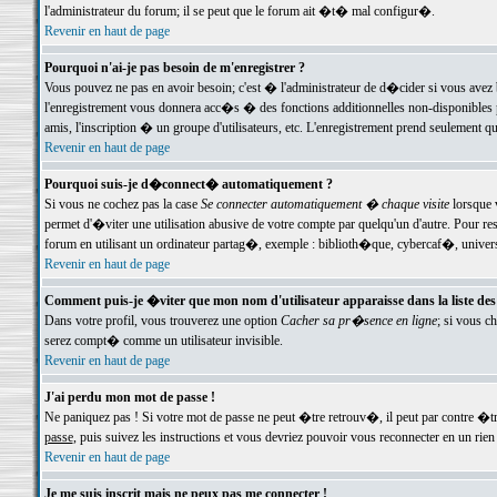
l'administrateur du forum; il se peut que le forum ait �t� mal configur�.
Revenir en haut de page
Pourquoi n'ai-je pas besoin de m'enregistrer ?
Vous pouvez ne pas en avoir besoin; c'est � l'administrateur de d�cider si vous avez 
l'enregistrement vous donnera acc�s � des fonctions additionnelles non-disponibles p
amis, l'inscription � un groupe d'utilisateurs, etc. L'enregistrement prend seulement q
Revenir en haut de page
Pourquoi suis-je d�connect� automatiquement ?
Si vous ne cochez pas la case
Se connecter automatiquement � chaque visite
lorsque 
permet d'�viter une utilisation abusive de votre compte par quelqu'un d'autre. Pour 
forum en utilisant un ordinateur partag�, exemple : biblioth�que, cybercaf�, univers
Revenir en haut de page
Comment puis-je �viter que mon nom d'utilisateur apparaisse dans la liste des u
Dans votre profil, vous trouverez une option
Cacher sa pr�sence en ligne
; si vous c
serez compt� comme un utilisateur invisible.
Revenir en haut de page
J'ai perdu mon mot de passe !
Ne paniquez pas ! Si votre mot de passe ne peut �tre retrouv�, il peut par contre �tre
passe
, puis suivez les instructions et vous devriez pouvoir vous reconnecter en un rien
Revenir en haut de page
Je me suis inscrit mais ne peux pas me connecter !