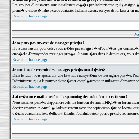
Les groupes d'utilisateurs sont initiallement cr��s par l'administrateur; il y assign
premi�re chose � faire sera de contacter l'administrateur; essayez de lui laisser un 
Revenir en haut de page
Me
Je ne peux pas envoyer de messages priv�s !
Il y a trois raisons pour cela : vous n'�tes pas enregistr� et/ou n'�tes pas connect�
emp�che d'envoyer des messages priv�s. Si vous �tes dans le dernier cas, vous devr
Revenir en haut de page
Je continue de recevoir des messages priv�s non-d�sir�s !
Dans le futur, nous ajouterons une liste noire au syst�me de messagerie priv�e. P
l'administrateur; il a le pouvoir d'emp�cher compl�tement un utilisateur d'envoyer 
Revenir en haut de page
J'ai re�u un e-mail abusif ou de spamming de quelqu'un sur ce forum !
Nous sommes pein�s d'apprendre cela. La fonction d'e-mail int�gr� au forum inclut d
devriez envoyer un e-mail � l'administrateur avec une copie compl�te de l'e-mail que v
d�tails concernant l'exp�diteur). Ensuite, l'administrateur pourra prendre les mesure
Revenir en haut de page