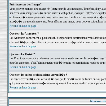
Puis-je poster des Images?
Vous pouvez montrer des images � l'int�rieur de vos messages. Toutefois, il n'y a 
lien vers votre image stock�e sur un serveur web public, exemple : http://www.quelq
ordinateur (� moins que celui-ci soit un serveur web public), ni une image stock�e su
prot�g�s par mot de passe, etc. Pour afficher une image, vous pouvez soit utiliser 
Revenir en haut de page
Que sont les Annonces ?
Les Annonces contiennent le plus souvent d'importantes informations; vous devriez d
elles ont �t� post�es. Pouvoir poster une annonce d�pend des permissions requises;
Revenir en haut de page
Que sont les Post-it ?
Les Post-it apparaissent en-dessous des annonces et seulement sur la premi�re page 
pour les annonces, c'est l'administrateur qui d�termine les permissions requises pour 
Revenir en haut de page
Que sont les sujets de discussions verrouill�s ?
Les sujets verrouill�s sont verrouill�s soit par le mod�rateur du forum ou soit par 
qui y sont contenus sont cess�s automatiquement. Les sujets de discussions peuvent 
Revenir en haut de page
Niveaux de