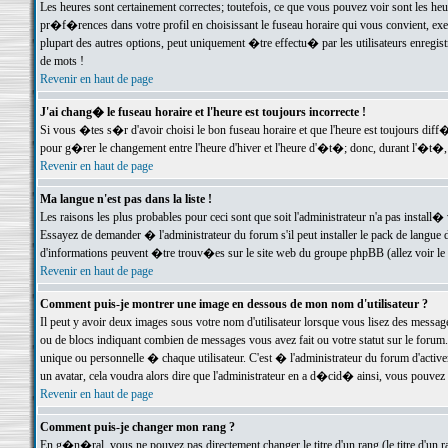
Les heures sont certainement correctes; toutefois, ce que vous pouvez voir sont les he
pr�f�rences dans votre profil en choisissant le fuseau horaire qui vous convient, exe
plupart des autres options, peut uniquement �tre effectu� par les utilisateurs enregis
de mots !
Revenir en haut de page
J'ai chang� le fuseau horaire et l'heure est toujours incorrecte !
Si vous �tes s�r d'avoir choisi le bon fuseau horaire et que l'heure est toujours d
pour g�rer le changement entre l'heure d'hiver et l'heure d'�t�; donc, durant l'�t�,
Revenir en haut de page
Ma langue n'est pas dans la liste !
Les raisons les plus probables pour ceci sont que soit l'administrateur n'a pas install�
Essayez de demander � l'administrateur du forum s'il peut installer le pack de langue d
d'informations peuvent �tre trouv�es sur le site web du groupe phpBB (allez voir le l
Revenir en haut de page
Comment puis-je montrer une image en dessous de mon nom d'utilisateur ?
Il peut y avoir deux images sous votre nom d'utilisateur lorsque vous lisez des mess
ou de blocs indiquant combien de messages vous avez fait ou votre statut sur le for
unique ou personnelle � chaque utilisateur. C'est � l'administrateur du forum d'activer
un avatar, cela voudra alors dire que l'administrateur en a d�cid� ainsi, vous pouvez
Revenir en haut de page
Comment puis-je changer mon rang ?
En g�n�ral, vous ne pouvez pas directement changer le titre d'un rang (le titre d'un ra