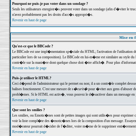
Pourquoi ne puis-je pas voter dans un sondage ?
Seuls les utilisateurs enregistr�s peuvent voter dans un sondage (afin d'�viter le tr
n'avez probablement pas les droits d'acc�s appropri�s.
Revenir en haut de page
Mise en f
Qu'est-ce que le BBCode ?
Le BBCode est une impl�mentation sp�ciale du HTML; l'activation de l'utilisation 
particulier lors de sa composition). Le BBCode en lui-m�me est similaire au style du H
contr�le sur la mani�re dont quelque chose doit �tre affich�. Pour plus d'information
Revenir en haut de page
Puis-je utiliser le HTML?
Ceci d�pend de l'administrateur qui le permet ou non; il a un contr�le complet dessu
balises fonctionnent. C'est une mesure de
s�curit�
pour �viter aux gens d'abuser du 
probl�mes. Si le HTML est activ�, vous pouvez le d�sactiver dans un message en par
Revenir en haut de page
Que sont les smilies ?
Les smilies, ou Emotic�nes sont de petites images qui sont utilis�es pour exprimer certa
voir la liste compl�te des �motic�nes lors de la composition d'un message. Essayez de 
mod�rateur pourrait d�cider de l'�diter, voire m�me de le supprimer enti�rement
Revenir en haut de page