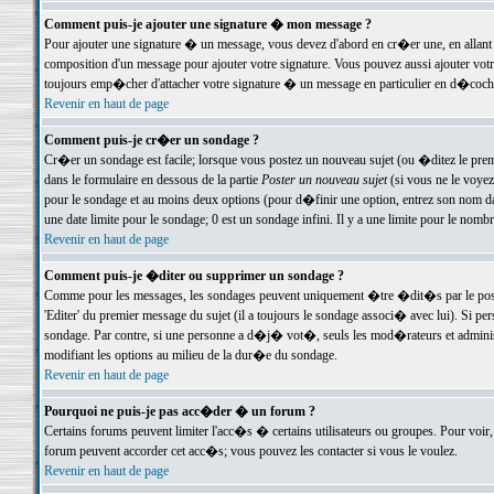
Comment puis-je ajouter une signature � mon message ?
Pour ajouter une signature � un message, vous devez d'abord en cr�er une, en allant
composition d'un message pour ajouter votre signature. Vous pouvez aussi ajouter vot
toujours emp�cher d'attacher votre signature � un message en particulier en d�cochan
Revenir en haut de page
Comment puis-je cr�er un sondage ?
Cr�er un sondage est facile; lorsque vous postez un nouveau sujet (ou �ditez le premie
dans le formulaire en dessous de la partie
Poster un nouveau sujet
(si vous ne le voyez
pour le sondage et au moins deux options (pour d�finir une option, entrez son nom d
une date limite pour le sondage; 0 est un sondage infini. Il y a une limite pour le nomb
Revenir en haut de page
Comment puis-je �diter ou supprimer un sondage ?
Comme pour les messages, les sondages peuvent uniquement �tre �dit�s par le poste
'Editer' du premier message du sujet (il a toujours le sondage associ� avec lui). Si 
sondage. Par contre, si une personne a d�j� vot�, seuls les mod�rateurs et administ
modifiant les options au milieu de la dur�e du sondage.
Revenir en haut de page
Pourquoi ne puis-je pas acc�der � un forum ?
Certains forums peuvent limiter l'acc�s � certains utilisateurs ou groupes. Pour voir, 
forum peuvent accorder cet acc�s; vous pouvez les contacter si vous le voulez.
Revenir en haut de page