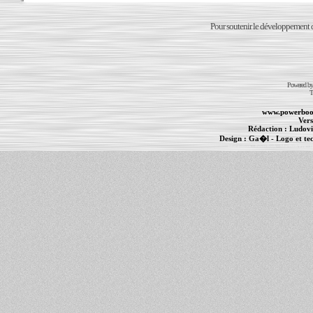
Pour soutenir le développement du
Powered b
T
www.powerboo
Vers
Rédaction :
Ludovi
Design :
Ga�l
- Logo et te
Informations :
PowerBook
-
MacBook Pro
-
i