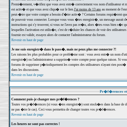
Premi�rement, v�rifiez que vous avez entr� correctement vos nom d'utilisateur et mo
est activ� et que vous avez cliqu� sur le lien
J'ai moins de 13 ans
au moment de l'enre
peut-�tre que votre compte a besoin d'�tre activ� ? Certains forums requi�rent que 
de pouvoir vous connecter. Lorsque vous vous �tes enregistr�, un message aurait d� v
instructions qui s'y trouvent; si vous ne l'avez pas re�u, alors �tes-vous bien s�r que
lesquelles l'activation est utilis�e, c'est de r�duire les chances de voir des utilis
fournie est valide, essayez alors de contacter l'administrateur du forum.
Revenir en haut de page
Je me suis enregistr� dans le pass�, mais ne peux plus me connecter ?!
Les raisons les plus probables pour ce probl�me sont : vous avez entr� un nom d'ut
enregistr�) ou l'administrateur a supprim� votre compte pour quelque raison. Si vous 
forums de supprimer p�riodiquement les comptes des utilisateurs n'ayant rien post� a
dans les discussions.
Revenir en haut de page
Pr�f�rences et
Comment puis-je changer mes pr�f�rences ?
Toutes vos pr�f�rences (si vous �tes enregistr�) sont stock�es dans la base de don
ne pas �tre le cas). Ceci vous permettra de changer toutes vos pr�f�rences.
Revenir en haut de page
Les heures ne sont pas correctes !