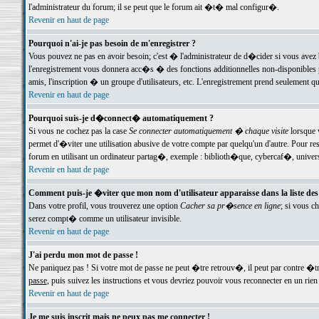
l'administrateur du forum; il se peut que le forum ait �t� mal configur�.
Revenir en haut de page
Pourquoi n'ai-je pas besoin de m'enregistrer ?
Vous pouvez ne pas en avoir besoin; c'est � l'administrateur de d�cider si vous avez 
l'enregistrement vous donnera acc�s � des fonctions additionnelles non-disponibles p
amis, l'inscription � un groupe d'utilisateurs, etc. L'enregistrement prend seulement q
Revenir en haut de page
Pourquoi suis-je d�connect� automatiquement ?
Si vous ne cochez pas la case
Se connecter automatiquement � chaque visite
lorsque 
permet d'�viter une utilisation abusive de votre compte par quelqu'un d'autre. Pour 
forum en utilisant un ordinateur partag�, exemple : biblioth�que, cybercaf�, univers
Revenir en haut de page
Comment puis-je �viter que mon nom d'utilisateur apparaisse dans la liste des u
Dans votre profil, vous trouverez une option
Cacher sa pr�sence en ligne
; si vous c
serez compt� comme un utilisateur invisible.
Revenir en haut de page
J'ai perdu mon mot de passe !
Ne paniquez pas ! Si votre mot de passe ne peut �tre retrouv�, il peut par contre �tre
passe
, puis suivez les instructions et vous devriez pouvoir vous reconnecter en un rien
Revenir en haut de page
Je me suis inscrit mais ne peux pas me connecter !