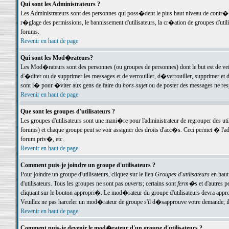
Qui sont les Administrateurs ?
Les Administrateurs sont des personnes qui poss�dent le plus haut niveau de contr�le 
r�glage des permissions, le bannissement d'utilisateurs, la cr�ation de groupes d'uti
forums.
Revenir en haut de page
Qui sont les Mod�rateurs?
Les Mod�rateurs sont des personnes (ou groupes de personnes) dont le but est de veil
d'�diter ou de supprimer les messages et de verrouiller, d�verrouiller, supprimer 
sont l� pour �viter aux gens de faire du
hors-sujet
ou de poster des messages ne res
Revenir en haut de page
Que sont les groupes d'utilisateurs ?
Les groupes d'utilisateurs sont une mani�re pour l'administrateur de regrouper des util
forums) et chaque groupe peut se voir assigner des droits d'acc�s. Ceci permet � 
forum priv�, etc.
Revenir en haut de page
Comment puis-je joindre un groupe d'utilisateurs ?
Pour joindre un groupe d'utilisateurs, cliquez sur le lien
Groupes d'utilisateurs
en haut
d'utilisateurs. Tous les groupes ne sont pas
ouverts
; certains sont
ferm�s
et d'autres p
cliquant sur le bouton appropri�. Le mod�rateur du groupe d'utilisateurs devra appro
Veuillez ne pas harceler un mod�rateur de groupe s'il d�sapprouve votre demande; il 
Revenir en haut de page
Comment puis-je devenir le mod�rateur d'un groupe d'utilisateurs ?