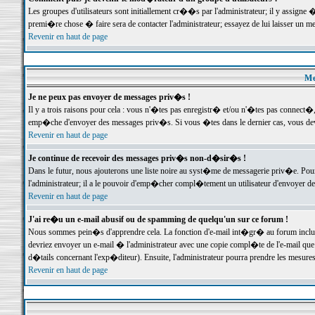
Les groupes d'utilisateurs sont initiallement cr��s par l'administrateur; il y assign
premi�re chose � faire sera de contacter l'administrateur; essayez de lui laisser un 
Revenir en haut de page
Me
Je ne peux pas envoyer de messages priv�s !
Il y a trois raisons pour cela : vous n'�tes pas enregistr� et/ou n'�tes pas connect�
emp�che d'envoyer des messages priv�s. Si vous �tes dans le dernier cas, vous devr
Revenir en haut de page
Je continue de recevoir des messages priv�s non-d�sir�s !
Dans le futur, nous ajouterons une liste noire au syst�me de messagerie priv�e. P
l'administrateur; il a le pouvoir d'emp�cher compl�tement un utilisateur d'envoyer 
Revenir en haut de page
J'ai re�u un e-mail abusif ou de spamming de quelqu'un sur ce forum !
Nous sommes pein�s d'apprendre cela. La fonction d'e-mail int�gr� au forum inclut d
devriez envoyer un e-mail � l'administrateur avec une copie compl�te de l'e-mail que v
d�tails concernant l'exp�diteur). Ensuite, l'administrateur pourra prendre les mesure
Revenir en haut de page