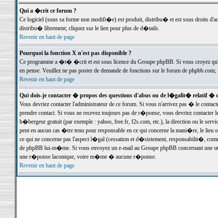
Qui a �crit ce forum ?
Ce logiciel (sous sa forme non modifi�e) est produit, distribu� et est sous droits d'a
distribu� librement; cliquez sur le lien pour plus de d�tails.
Revenir en haut de page
Pourquoi la fonction X n'est pas disponible ?
Ce programme a �t� �crit et est sous licence du Groupe phpBB. Si vous croyez qu'un
en pense. Veuillez ne pas poster de demande de fonctions sur le forum de phpbb.com; 
Revenir en haut de page
Qui dois-je contacter � propos des questions d'abus ou de l�galit� relatif � 
Vous devriez contacter l'administrateur de ce forum. Si vous n'arrivez pas � le conta
prendre contact. Si vous ne recevez toujours pas de r�ponse, vous devriez contacter 
h�bergeur gratuit (par exemple : yahoo, free.fr, f2s.com, etc.), la direction ou le se
peut en aucun cas �tre tenu pour responsable en ce qui concerne la mani�re, le lieu ou 
ce qui ne concerne pas l'aspect l�gal (cessation et d�sistement, responsabilit�, comm
de phpBB lui-m�me. Si vous envoyez un e-mail au Groupe phpBB concernant une utili
une r�ponse laconique, voire m�me � aucune r�ponse.
Revenir en haut de page