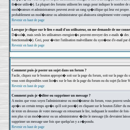
th�me utilis�). La plupart des forums utilisent les rangs pour indiquer le nombre de m
mod�rateurs et administrateurs peuvent avoir un rang sp�cifique qui leur est propre. 
probablement un mod�rateur ou administrateur qui abaissera simplement votre compte
Revenir en haut de page
Lorsque je clique sur le lien e-mail d'un utilisateur, on me demande de me conne
D�sol�, mais seuls les utilisateurs enregistr�s peuvent envoyer des e-mails � des ge
fonctionnalit�). Ceci, pour �viter l'utilisation malveillante du syst�me d'e-mail par 
Revenir en haut de page
Comment puis-je poster un sujet dans un forum ?
Facile, cliquez sur le bouton appropri� soit sur la page du forum, soit sur la page du 
vous sont disponibles sont list�s sur le bas de la page du forum ou du sujet (la liste
V
Revenir en haut de page
Comment puis-je �diter ou supprimer un message ?
A moins que vous soyez l'administrateur ou mod�rateur du forum, vous pouvez seul
apr�s un certain temps apr�s qu'il soit post�) en cliquant sur le bouton
Editer
du me
de texte en dessous de votre message en retournant le lire, indiquant le nombre de fo
non plus si un mod�rateur ou un administrateur �dite le message (ils devraient laisser
supprimer un message une fois que quelqu'un y a r�pondu.
Revenir en haut de page