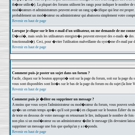
th�me utilis�). La plupart des forums utilisent les rangs pour indiquer le nombre de m
mod�rateurs et administrateurs peuvent avoir un rang sp�cifique qui leur est propre. 
probablement un mod�rateur ou administrateur qui abaissera simplement votre compte
Revenir en haut de page
Lorsque je clique sur le lien e-mail d'un utilisateur, on me demande de me conne
D�sol�, mais seuls les utilisateurs enregistr�s peuvent envoyer des e-mails � des ge
fonctionnalit�). Ceci, pour �viter l'utilisation malveillante du syst�me d'e-mail par 
Revenir en haut de page
Comment puis-je poster un sujet dans un forum ?
Facile, cliquez sur le bouton appropri� soit sur la page du forum, soit sur la page du 
vous sont disponibles sont list�s sur le bas de la page du forum ou du sujet (la liste
V
Revenir en haut de page
Comment puis-je �diter ou supprimer un message ?
A moins que vous soyez l'administrateur ou mod�rateur du forum, vous pouvez seul
apr�s un certain temps apr�s qu'il soit post�) en cliquant sur le bouton
Editer
du me
de texte en dessous de votre message en retournant le lire, indiquant le nombre de fo
non plus si un mod�rateur ou un administrateur �dite le message (ils devraient laisser
supprimer un message une fois que quelqu'un y a r�pondu.
Revenir en haut de page