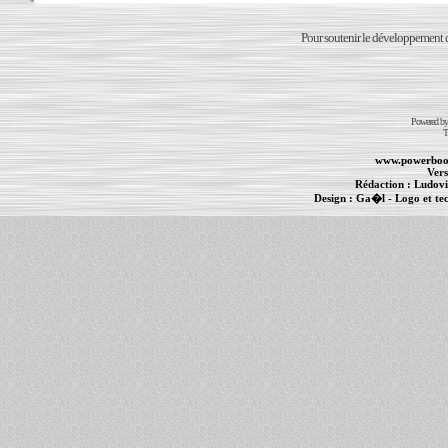
Pour soutenir le développement du
Powered b
T
www.powerboo
Vers
Rédaction :
Ludovi
Design :
Ga�l
- Logo et te
Informations :
PowerBook
-
MacBook Pro
-
i