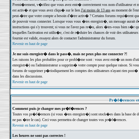
Premi�rement, v�rifiez que vous avez entr� correctement vos nom d'utilisateur et mo
est activ� et que vous avez cliqu� sur le lien
J'ai moins de 13 ans
au moment de l'enre
peut-�tre que votre compte a besoin d'�tre activ� ? Certains forums requi�rent que 
de pouvoir vous connecter. Lorsque vous vous �tes enregistr�, un message aurait d� v
instructions qui s'y trouvent; si vous ne l'avez pas re�u, alors �tes-vous bien s�r que
lesquelles l'activation est utilis�e, c'est de r�duire les chances de voir des utilis
fournie est valide, essayez alors de contacter l'administrateur du forum.
Revenir en haut de page
Je me suis enregistr� dans le pass�, mais ne peux plus me connecter ?!
Les raisons les plus probables pour ce probl�me sont : vous avez entr� un nom d'ut
enregistr�) ou l'administrateur a supprim� votre compte pour quelque raison. Si vous 
forums de supprimer p�riodiquement les comptes des utilisateurs n'ayant rien post� a
dans les discussions.
Revenir en haut de page
Pr�f�rences et
Comment puis-je changer mes pr�f�rences ?
Toutes vos pr�f�rences (si vous �tes enregistr�) sont stock�es dans la base de don
ne pas �tre le cas). Ceci vous permettra de changer toutes vos pr�f�rences.
Revenir en haut de page
Les heures ne sont pas correctes !