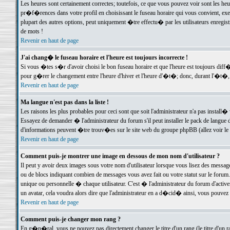
Les heures sont certainement correctes; toutefois, ce que vous pouvez voir sont les he
pr�f�rences dans votre profil en choisissant le fuseau horaire qui vous convient, exe
plupart des autres options, peut uniquement �tre effectu� par les utilisateurs enregis
de mots !
Revenir en haut de page
J'ai chang� le fuseau horaire et l'heure est toujours incorrecte !
Si vous �tes s�r d'avoir choisi le bon fuseau horaire et que l'heure est toujours d
pour g�rer le changement entre l'heure d'hiver et l'heure d'�t�; donc, durant l'�t�,
Revenir en haut de page
Ma langue n'est pas dans la liste !
Les raisons les plus probables pour ceci sont que soit l'administrateur n'a pas install�
Essayez de demander � l'administrateur du forum s'il peut installer le pack de langue d
d'informations peuvent �tre trouv�es sur le site web du groupe phpBB (allez voir le l
Revenir en haut de page
Comment puis-je montrer une image en dessous de mon nom d'utilisateur ?
Il peut y avoir deux images sous votre nom d'utilisateur lorsque vous lisez des mess
ou de blocs indiquant combien de messages vous avez fait ou votre statut sur le for
unique ou personnelle � chaque utilisateur. C'est � l'administrateur du forum d'activer
un avatar, cela voudra alors dire que l'administrateur en a d�cid� ainsi, vous pouvez
Revenir en haut de page
Comment puis-je changer mon rang ?
En g�n�ral, vous ne pouvez pas directement changer le titre d'un rang (le titre d'un ra