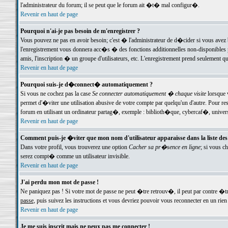
l'administrateur du forum; il se peut que le forum ait �t� mal configur�.
Revenir en haut de page
Pourquoi n'ai-je pas besoin de m'enregistrer ?
Vous pouvez ne pas en avoir besoin; c'est � l'administrateur de d�cider si vous avez 
l'enregistrement vous donnera acc�s � des fonctions additionnelles non-disponibles p
amis, l'inscription � un groupe d'utilisateurs, etc. L'enregistrement prend seulement q
Revenir en haut de page
Pourquoi suis-je d�connect� automatiquement ?
Si vous ne cochez pas la case
Se connecter automatiquement � chaque visite
lorsque 
permet d'�viter une utilisation abusive de votre compte par quelqu'un d'autre. Pour 
forum en utilisant un ordinateur partag�, exemple : biblioth�que, cybercaf�, univers
Revenir en haut de page
Comment puis-je �viter que mon nom d'utilisateur apparaisse dans la liste des u
Dans votre profil, vous trouverez une option
Cacher sa pr�sence en ligne
; si vous c
serez compt� comme un utilisateur invisible.
Revenir en haut de page
J'ai perdu mon mot de passe !
Ne paniquez pas ! Si votre mot de passe ne peut �tre retrouv�, il peut par contre �tre
passe
, puis suivez les instructions et vous devriez pouvoir vous reconnecter en un rien
Revenir en haut de page
Je me suis inscrit mais ne peux pas me connecter !