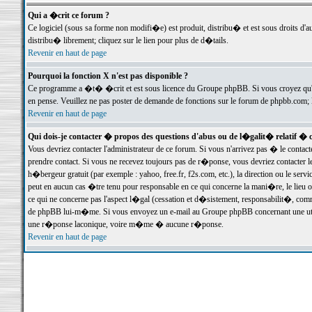
Qui a �crit ce forum ?
Ce logiciel (sous sa forme non modifi�e) est produit, distribu� et est sous droits d'a
distribu� librement; cliquez sur le lien pour plus de d�tails.
Revenir en haut de page
Pourquoi la fonction X n'est pas disponible ?
Ce programme a �t� �crit et est sous licence du Groupe phpBB. Si vous croyez qu'un
en pense. Veuillez ne pas poster de demande de fonctions sur le forum de phpbb.com; 
Revenir en haut de page
Qui dois-je contacter � propos des questions d'abus ou de l�galit� relatif � 
Vous devriez contacter l'administrateur de ce forum. Si vous n'arrivez pas � le conta
prendre contact. Si vous ne recevez toujours pas de r�ponse, vous devriez contacter 
h�bergeur gratuit (par exemple : yahoo, free.fr, f2s.com, etc.), la direction ou le se
peut en aucun cas �tre tenu pour responsable en ce qui concerne la mani�re, le lieu ou 
ce qui ne concerne pas l'aspect l�gal (cessation et d�sistement, responsabilit�, comm
de phpBB lui-m�me. Si vous envoyez un e-mail au Groupe phpBB concernant une utili
une r�ponse laconique, voire m�me � aucune r�ponse.
Revenir en haut de page