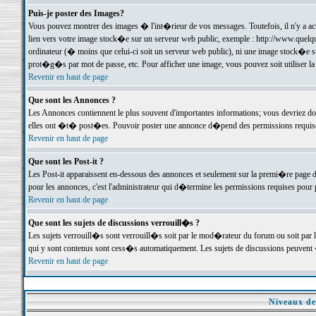
Puis-je poster des Images?
Vous pouvez montrer des images � l'int�rieur de vos messages. Toutefois, il n'y a 
lien vers votre image stock�e sur un serveur web public, exemple : http://www.quelq
ordinateur (� moins que celui-ci soit un serveur web public), ni une image stock�e su
prot�g�s par mot de passe, etc. Pour afficher une image, vous pouvez soit utiliser 
Revenir en haut de page
Que sont les Annonces ?
Les Annonces contiennent le plus souvent d'importantes informations; vous devriez d
elles ont �t� post�es. Pouvoir poster une annonce d�pend des permissions requises;
Revenir en haut de page
Que sont les Post-it ?
Les Post-it apparaissent en-dessous des annonces et seulement sur la premi�re page 
pour les annonces, c'est l'administrateur qui d�termine les permissions requises pour 
Revenir en haut de page
Que sont les sujets de discussions verrouill�s ?
Les sujets verrouill�s sont verrouill�s soit par le mod�rateur du forum ou soit par 
qui y sont contenus sont cess�s automatiquement. Les sujets de discussions peuvent 
Revenir en haut de page
Niveaux de