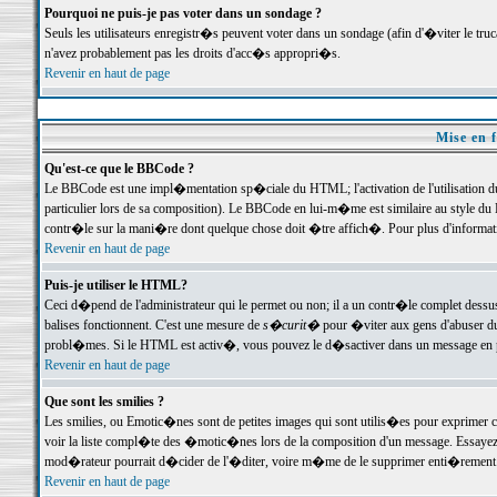
Pourquoi ne puis-je pas voter dans un sondage ?
Seuls les utilisateurs enregistr�s peuvent voter dans un sondage (afin d'�viter le tr
n'avez probablement pas les droits d'acc�s appropri�s.
Revenir en haut de page
Mise en f
Qu'est-ce que le BBCode ?
Le BBCode est une impl�mentation sp�ciale du HTML; l'activation de l'utilisation 
particulier lors de sa composition). Le BBCode en lui-m�me est similaire au style du H
contr�le sur la mani�re dont quelque chose doit �tre affich�. Pour plus d'information
Revenir en haut de page
Puis-je utiliser le HTML?
Ceci d�pend de l'administrateur qui le permet ou non; il a un contr�le complet dessu
balises fonctionnent. C'est une mesure de
s�curit�
pour �viter aux gens d'abuser du 
probl�mes. Si le HTML est activ�, vous pouvez le d�sactiver dans un message en par
Revenir en haut de page
Que sont les smilies ?
Les smilies, ou Emotic�nes sont de petites images qui sont utilis�es pour exprimer certa
voir la liste compl�te des �motic�nes lors de la composition d'un message. Essayez de 
mod�rateur pourrait d�cider de l'�diter, voire m�me de le supprimer enti�rement
Revenir en haut de page