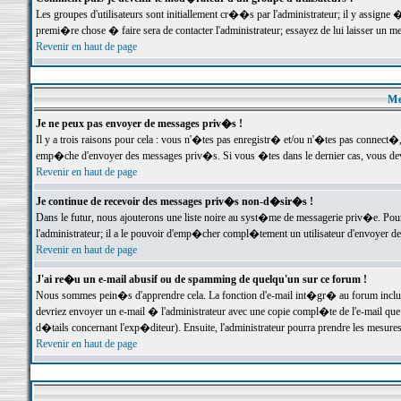
Les groupes d'utilisateurs sont initiallement cr��s par l'administrateur; il y assign
premi�re chose � faire sera de contacter l'administrateur; essayez de lui laisser un 
Revenir en haut de page
Me
Je ne peux pas envoyer de messages priv�s !
Il y a trois raisons pour cela : vous n'�tes pas enregistr� et/ou n'�tes pas connect�
emp�che d'envoyer des messages priv�s. Si vous �tes dans le dernier cas, vous devr
Revenir en haut de page
Je continue de recevoir des messages priv�s non-d�sir�s !
Dans le futur, nous ajouterons une liste noire au syst�me de messagerie priv�e. P
l'administrateur; il a le pouvoir d'emp�cher compl�tement un utilisateur d'envoyer 
Revenir en haut de page
J'ai re�u un e-mail abusif ou de spamming de quelqu'un sur ce forum !
Nous sommes pein�s d'apprendre cela. La fonction d'e-mail int�gr� au forum inclut d
devriez envoyer un e-mail � l'administrateur avec une copie compl�te de l'e-mail que v
d�tails concernant l'exp�diteur). Ensuite, l'administrateur pourra prendre les mesure
Revenir en haut de page