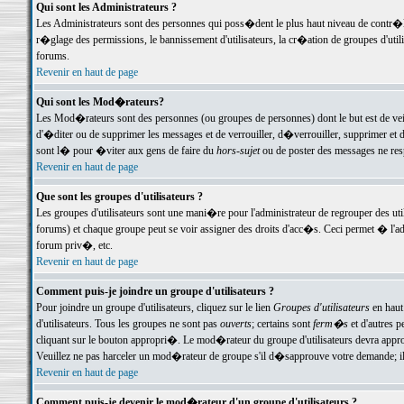
Qui sont les Administrateurs ?
Les Administrateurs sont des personnes qui poss�dent le plus haut niveau de contr�le 
r�glage des permissions, le bannissement d'utilisateurs, la cr�ation de groupes d'uti
forums.
Revenir en haut de page
Qui sont les Mod�rateurs?
Les Mod�rateurs sont des personnes (ou groupes de personnes) dont le but est de veil
d'�diter ou de supprimer les messages et de verrouiller, d�verrouiller, supprimer 
sont l� pour �viter aux gens de faire du
hors-sujet
ou de poster des messages ne res
Revenir en haut de page
Que sont les groupes d'utilisateurs ?
Les groupes d'utilisateurs sont une mani�re pour l'administrateur de regrouper des util
forums) et chaque groupe peut se voir assigner des droits d'acc�s. Ceci permet � 
forum priv�, etc.
Revenir en haut de page
Comment puis-je joindre un groupe d'utilisateurs ?
Pour joindre un groupe d'utilisateurs, cliquez sur le lien
Groupes d'utilisateurs
en haut
d'utilisateurs. Tous les groupes ne sont pas
ouverts
; certains sont
ferm�s
et d'autres p
cliquant sur le bouton appropri�. Le mod�rateur du groupe d'utilisateurs devra appro
Veuillez ne pas harceler un mod�rateur de groupe s'il d�sapprouve votre demande; il 
Revenir en haut de page
Comment puis-je devenir le mod�rateur d'un groupe d'utilisateurs ?