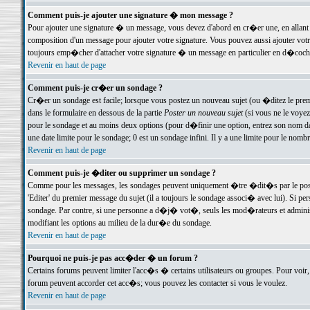
Comment puis-je ajouter une signature � mon message ?
Pour ajouter une signature � un message, vous devez d'abord en cr�er une, en allant
composition d'un message pour ajouter votre signature. Vous pouvez aussi ajouter vot
toujours emp�cher d'attacher votre signature � un message en particulier en d�cochan
Revenir en haut de page
Comment puis-je cr�er un sondage ?
Cr�er un sondage est facile; lorsque vous postez un nouveau sujet (ou �ditez le premie
dans le formulaire en dessous de la partie
Poster un nouveau sujet
(si vous ne le voyez
pour le sondage et au moins deux options (pour d�finir une option, entrez son nom d
une date limite pour le sondage; 0 est un sondage infini. Il y a une limite pour le nomb
Revenir en haut de page
Comment puis-je �diter ou supprimer un sondage ?
Comme pour les messages, les sondages peuvent uniquement �tre �dit�s par le poste
'Editer' du premier message du sujet (il a toujours le sondage associ� avec lui). Si 
sondage. Par contre, si une personne a d�j� vot�, seuls les mod�rateurs et administ
modifiant les options au milieu de la dur�e du sondage.
Revenir en haut de page
Pourquoi ne puis-je pas acc�der � un forum ?
Certains forums peuvent limiter l'acc�s � certains utilisateurs ou groupes. Pour voir, 
forum peuvent accorder cet acc�s; vous pouvez les contacter si vous le voulez.
Revenir en haut de page