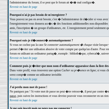
l'administrateur du forum; il se peut que le forum ait �t� mal configur�.
Revenir en haut de page
Pourquoi n'ai-je pas besoin de m'enregistrer ?
Vous pouvez ne pas en avoir besoin; c'est � l'administrateur de d�cider si vous avez 
l'enregistrement vous donnera acc�s � des fonctions additionnelles non-disponibles p
amis, l'inscription � un groupe d'utilisateurs, etc. L'enregistrement prend seulement q
Revenir en haut de page
Pourquoi suis-je d�connect� automatiquement ?
Si vous ne cochez pas la case
Se connecter automatiquement � chaque visite
lorsque 
permet d'�viter une utilisation abusive de votre compte par quelqu'un d'autre. Pour 
forum en utilisant un ordinateur partag�, exemple : biblioth�que, cybercaf�, univers
Revenir en haut de page
Comment puis-je �viter que mon nom d'utilisateur apparaisse dans la liste des u
Dans votre profil, vous trouverez une option
Cacher sa pr�sence en ligne
; si vous c
serez compt� comme un utilisateur invisible.
Revenir en haut de page
J'ai perdu mon mot de passe !
Ne paniquez pas ! Si votre mot de passe ne peut �tre retrouv�, il peut par contre �tre
passe
, puis suivez les instructions et vous devriez pouvoir vous reconnecter en un rien
Revenir en haut de page
Je me suis inscrit mais ne peux pas me connecter !