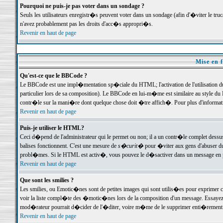
Pourquoi ne puis-je pas voter dans un sondage ?
Seuls les utilisateurs enregistr�s peuvent voter dans un sondage (afin d'�viter le tr
n'avez probablement pas les droits d'acc�s appropri�s.
Revenir en haut de page
Mise en f
Qu'est-ce que le BBCode ?
Le BBCode est une impl�mentation sp�ciale du HTML; l'activation de l'utilisation 
particulier lors de sa composition). Le BBCode en lui-m�me est similaire au style du H
contr�le sur la mani�re dont quelque chose doit �tre affich�. Pour plus d'information
Revenir en haut de page
Puis-je utiliser le HTML?
Ceci d�pend de l'administrateur qui le permet ou non; il a un contr�le complet dessu
balises fonctionnent. C'est une mesure de
s�curit�
pour �viter aux gens d'abuser du 
probl�mes. Si le HTML est activ�, vous pouvez le d�sactiver dans un message en par
Revenir en haut de page
Que sont les smilies ?
Les smilies, ou Emotic�nes sont de petites images qui sont utilis�es pour exprimer certa
voir la liste compl�te des �motic�nes lors de la composition d'un message. Essayez de 
mod�rateur pourrait d�cider de l'�diter, voire m�me de le supprimer enti�rement
Revenir en haut de page