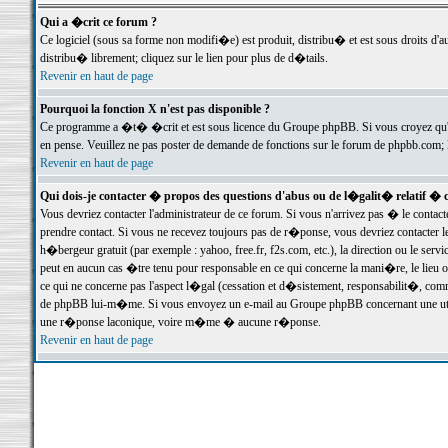
Qui a �crit ce forum ?
Ce logiciel (sous sa forme non modifi�e) est produit, distribu� et est sous droits d'a
distribu� librement; cliquez sur le lien pour plus de d�tails.
Revenir en haut de page
Pourquoi la fonction X n'est pas disponible ?
Ce programme a �t� �crit et est sous licence du Groupe phpBB. Si vous croyez qu'un
en pense. Veuillez ne pas poster de demande de fonctions sur le forum de phpbb.com; 
Revenir en haut de page
Qui dois-je contacter � propos des questions d'abus ou de l�galit� relatif � 
Vous devriez contacter l'administrateur de ce forum. Si vous n'arrivez pas � le conta
prendre contact. Si vous ne recevez toujours pas de r�ponse, vous devriez contacter 
h�bergeur gratuit (par exemple : yahoo, free.fr, f2s.com, etc.), la direction ou le se
peut en aucun cas �tre tenu pour responsable en ce qui concerne la mani�re, le lieu ou 
ce qui ne concerne pas l'aspect l�gal (cessation et d�sistement, responsabilit�, comm
de phpBB lui-m�me. Si vous envoyez un e-mail au Groupe phpBB concernant une utili
une r�ponse laconique, voire m�me � aucune r�ponse.
Revenir en haut de page