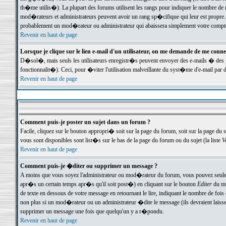
th�me utilis�). La plupart des forums utilisent les rangs pour indiquer le nombre de m
mod�rateurs et administrateurs peuvent avoir un rang sp�cifique qui leur est propre. 
probablement un mod�rateur ou administrateur qui abaissera simplement votre compte
Revenir en haut de page
Lorsque je clique sur le lien e-mail d'un utilisateur, on me demande de me conne
D�sol�, mais seuls les utilisateurs enregistr�s peuvent envoyer des e-mails � des ge
fonctionnalit�). Ceci, pour �viter l'utilisation malveillante du syst�me d'e-mail par 
Revenir en haut de page
Comment puis-je poster un sujet dans un forum ?
Facile, cliquez sur le bouton appropri� soit sur la page du forum, soit sur la page du 
vous sont disponibles sont list�s sur le bas de la page du forum ou du sujet (la liste
V
Revenir en haut de page
Comment puis-je �diter ou supprimer un message ?
A moins que vous soyez l'administrateur ou mod�rateur du forum, vous pouvez seul
apr�s un certain temps apr�s qu'il soit post�) en cliquant sur le bouton
Editer
du me
de texte en dessous de votre message en retournant le lire, indiquant le nombre de fo
non plus si un mod�rateur ou un administrateur �dite le message (ils devraient laisser
supprimer un message une fois que quelqu'un y a r�pondu.
Revenir en haut de page