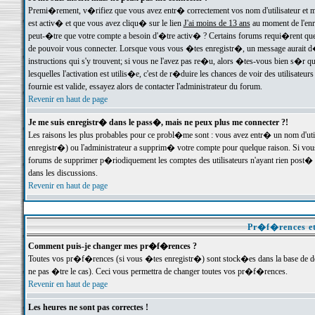
Premi�rement, v�rifiez que vous avez entr� correctement vos nom d'utilisateur et mo
est activ� et que vous avez cliqu� sur le lien
J'ai moins de 13 ans
au moment de l'enre
peut-�tre que votre compte a besoin d'�tre activ� ? Certains forums requi�rent que 
de pouvoir vous connecter. Lorsque vous vous �tes enregistr�, un message aurait d� v
instructions qui s'y trouvent; si vous ne l'avez pas re�u, alors �tes-vous bien s�r que
lesquelles l'activation est utilis�e, c'est de r�duire les chances de voir des utilis
fournie est valide, essayez alors de contacter l'administrateur du forum.
Revenir en haut de page
Je me suis enregistr� dans le pass�, mais ne peux plus me connecter ?!
Les raisons les plus probables pour ce probl�me sont : vous avez entr� un nom d'ut
enregistr�) ou l'administrateur a supprim� votre compte pour quelque raison. Si vous 
forums de supprimer p�riodiquement les comptes des utilisateurs n'ayant rien post� a
dans les discussions.
Revenir en haut de page
Pr�f�rences et
Comment puis-je changer mes pr�f�rences ?
Toutes vos pr�f�rences (si vous �tes enregistr�) sont stock�es dans la base de don
ne pas �tre le cas). Ceci vous permettra de changer toutes vos pr�f�rences.
Revenir en haut de page
Les heures ne sont pas correctes !