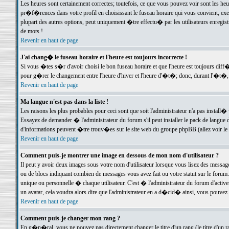
Les heures sont certainement correctes; toutefois, ce que vous pouvez voir sont les he
pr�f�rences dans votre profil en choisissant le fuseau horaire qui vous convient, exe
plupart des autres options, peut uniquement �tre effectu� par les utilisateurs enregis
de mots !
Revenir en haut de page
J'ai chang� le fuseau horaire et l'heure est toujours incorrecte !
Si vous �tes s�r d'avoir choisi le bon fuseau horaire et que l'heure est toujours d
pour g�rer le changement entre l'heure d'hiver et l'heure d'�t�; donc, durant l'�t�,
Revenir en haut de page
Ma langue n'est pas dans la liste !
Les raisons les plus probables pour ceci sont que soit l'administrateur n'a pas install�
Essayez de demander � l'administrateur du forum s'il peut installer le pack de langue d
d'informations peuvent �tre trouv�es sur le site web du groupe phpBB (allez voir le l
Revenir en haut de page
Comment puis-je montrer une image en dessous de mon nom d'utilisateur ?
Il peut y avoir deux images sous votre nom d'utilisateur lorsque vous lisez des mess
ou de blocs indiquant combien de messages vous avez fait ou votre statut sur le for
unique ou personnelle � chaque utilisateur. C'est � l'administrateur du forum d'activer
un avatar, cela voudra alors dire que l'administrateur en a d�cid� ainsi, vous pouvez
Revenir en haut de page
Comment puis-je changer mon rang ?
En g�n�ral, vous ne pouvez pas directement changer le titre d'un rang (le titre d'un ra