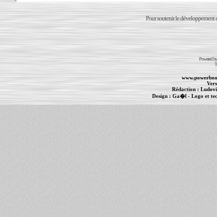
Pour soutenir le développement du
Powered b
T
www.powerboo
Vers
Rédaction :
Ludovi
Design :
Ga�l
- Logo et te
Informations :
PowerBook
-
MacBook Pro
-
i