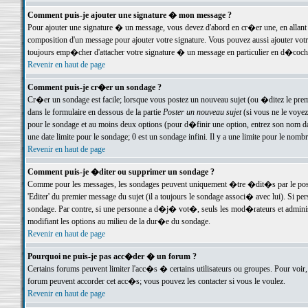
Comment puis-je ajouter une signature � mon message ?
Pour ajouter une signature � un message, vous devez d'abord en cr�er une, en allant
composition d'un message pour ajouter votre signature. Vous pouvez aussi ajouter vot
toujours emp�cher d'attacher votre signature � un message en particulier en d�cochan
Revenir en haut de page
Comment puis-je cr�er un sondage ?
Cr�er un sondage est facile; lorsque vous postez un nouveau sujet (ou �ditez le premie
dans le formulaire en dessous de la partie
Poster un nouveau sujet
(si vous ne le voyez
pour le sondage et au moins deux options (pour d�finir une option, entrez son nom d
une date limite pour le sondage; 0 est un sondage infini. Il y a une limite pour le nomb
Revenir en haut de page
Comment puis-je �diter ou supprimer un sondage ?
Comme pour les messages, les sondages peuvent uniquement �tre �dit�s par le poste
'Editer' du premier message du sujet (il a toujours le sondage associ� avec lui). Si 
sondage. Par contre, si une personne a d�j� vot�, seuls les mod�rateurs et administ
modifiant les options au milieu de la dur�e du sondage.
Revenir en haut de page
Pourquoi ne puis-je pas acc�der � un forum ?
Certains forums peuvent limiter l'acc�s � certains utilisateurs ou groupes. Pour voir, 
forum peuvent accorder cet acc�s; vous pouvez les contacter si vous le voulez.
Revenir en haut de page