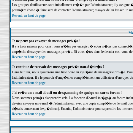
Les groupes d'utilisateurs sont initiallement cr��s par l'administrateur; il y assign
premi�re chose � faire sera de contacter l'administrateur; essayez de lui laisser un 
Revenir en haut de page
Me
Je ne peux pas envoyer de messages priv�s !
Il y a trois raisons pour cela : vous n'�tes pas enregistr� et/ou n'�tes pas connect�
emp�che d'envoyer des messages priv�s. Si vous �tes dans le dernier cas, vous devr
Revenir en haut de page
Je continue de recevoir des messages priv�s non-d�sir�s !
Dans le futur, nous ajouterons une liste noire au syst�me de messagerie priv�e. P
l'administrateur; il a le pouvoir d'emp�cher compl�tement un utilisateur d'envoyer 
Revenir en haut de page
J'ai re�u un e-mail abusif ou de spamming de quelqu'un sur ce forum !
Nous sommes pein�s d'apprendre cela. La fonction d'e-mail int�gr� au forum inclut d
devriez envoyer un e-mail � l'administrateur avec une copie compl�te de l'e-mail que v
d�tails concernant l'exp�diteur). Ensuite, l'administrateur pourra prendre les mesure
Revenir en haut de page