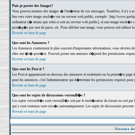
Puis-je poster des Images?
Vous pouvez montrer des images � l'int�rieur de vos messages. Toutefois, il n'y a 
lien vers votre image stock�e sur un serveur web public, exemple : http://www.quelq
ordinateur (� moins que celui-ci soit un serveur web public), ni une image stock�e su
prot�g�s par mot de passe, etc. Pour afficher une image, vous pouvez soit utiliser 
Revenir en haut de page
Que sont les Annonces ?
Les Annonces contiennent le plus souvent d'importantes informations; vous devriez d
elles ont �t� post�es. Pouvoir poster une annonce d�pend des permissions requises;
Revenir en haut de page
Que sont les Post-it ?
Les Post-it apparaissent en-dessous des annonces et seulement sur la premi�re page 
pour les annonces, c'est l'administrateur qui d�termine les permissions requises pour 
Revenir en haut de page
Que sont les sujets de discussions verrouill�s ?
Les sujets verrouill�s sont verrouill�s soit par le mod�rateur du forum ou soit par 
qui y sont contenus sont cess�s automatiquement. Les sujets de discussions peuvent 
Revenir en haut de page
Niveaux de