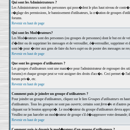
Qui sont les Administrateurs ?
Les Administrateurs sont des personnes qui poss�dent le plus haut niveau de contr�le 
r�glage des permissions, le bannissement d'utilisateurs, la cr�ation de groupes d'uti
forums.
Revenir en haut de page
Qui sont les Mod�rateurs?
Les Mod�rateurs sont des personnes (ou groupes de personnes) dont le but est de veil
d'�diter ou de supprimer les messages et de verrouiller, d�verrouiller, supprimer 
sont l� pour �viter aux gens de faire du
hors-sujet
ou de poster des messages ne res
Revenir en haut de page
Que sont les groupes d'utilisateurs ?
Les groupes d'utilisateurs sont une mani�re pour l'administrateur de regrouper des util
forums) et chaque groupe peut se voir assigner des droits d'acc�s. Ceci permet � 
forum priv�, etc.
Revenir en haut de page
Comment puis-je joindre un groupe d'utilisateurs ?
Pour joindre un groupe d'utilisateurs, cliquez sur le lien
Groupes d'utilisateurs
en haut
d'utilisateurs. Tous les groupes ne sont pas
ouverts
; certains sont
ferm�s
et d'autres p
cliquant sur le bouton appropri�. Le mod�rateur du groupe d'utilisateurs devra appro
Veuillez ne pas harceler un mod�rateur de groupe s'il d�sapprouve votre demande; il 
Revenir en haut de page
Comment puis-je devenir le mod�rateur d'un groupe d'utilisateurs ?