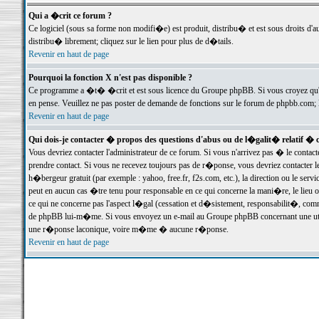
Qui a �crit ce forum ?
Ce logiciel (sous sa forme non modifi�e) est produit, distribu� et est sous droits d'a
distribu� librement; cliquez sur le lien pour plus de d�tails.
Revenir en haut de page
Pourquoi la fonction X n'est pas disponible ?
Ce programme a �t� �crit et est sous licence du Groupe phpBB. Si vous croyez qu'un
en pense. Veuillez ne pas poster de demande de fonctions sur le forum de phpbb.com; 
Revenir en haut de page
Qui dois-je contacter � propos des questions d'abus ou de l�galit� relatif � 
Vous devriez contacter l'administrateur de ce forum. Si vous n'arrivez pas � le conta
prendre contact. Si vous ne recevez toujours pas de r�ponse, vous devriez contacter 
h�bergeur gratuit (par exemple : yahoo, free.fr, f2s.com, etc.), la direction ou le se
peut en aucun cas �tre tenu pour responsable en ce qui concerne la mani�re, le lieu ou 
ce qui ne concerne pas l'aspect l�gal (cessation et d�sistement, responsabilit�, comm
de phpBB lui-m�me. Si vous envoyez un e-mail au Groupe phpBB concernant une utili
une r�ponse laconique, voire m�me � aucune r�ponse.
Revenir en haut de page