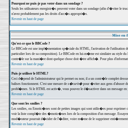
Pourquoi ne puis-je pas voter dans un sondage ?
Seuls les utilisateurs enregistr�s peuvent voter dans un sondage (afin d'�viter le tr
n'avez probablement pas les droits d'acc�s appropri�s.
Revenir en haut de page
Mise en f
Qu'est-ce que le BBCode ?
Le BBCode est une impl�mentation sp�ciale du HTML; l'activation de l'utilisation 
particulier lors de sa composition). Le BBCode en lui-m�me est similaire au style du H
contr�le sur la mani�re dont quelque chose doit �tre affich�. Pour plus d'information
Revenir en haut de page
Puis-je utiliser le HTML?
Ceci d�pend de l'administrateur qui le permet ou non; il a un contr�le complet dessu
balises fonctionnent. C'est une mesure de
s�curit�
pour �viter aux gens d'abuser du 
probl�mes. Si le HTML est activ�, vous pouvez le d�sactiver dans un message en par
Revenir en haut de page
Que sont les smilies ?
Les smilies, ou Emotic�nes sont de petites images qui sont utilis�es pour exprimer certa
voir la liste compl�te des �motic�nes lors de la composition d'un message. Essayez de 
mod�rateur pourrait d�cider de l'�diter, voire m�me de le supprimer enti�rement
Revenir en haut de page