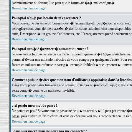
l'administrateur du forum; il se peut que le forum ait �t� mal configur�.
Revenir en haut de page
Pourquoi n'ai-je pas besoin de m'enregistrer ?
Vous pouvez ne pas en avoir besoin; c'est � l'administrateur de d�cider si vous avez 
l'enregistrement vous donnera acc�s � des fonctions additionnelles non-disponibles p
amis, l'inscription � un groupe d'utilisateurs, etc. L'enregistrement prend seulement q
Revenir en haut de page
Pourquoi suis-je d�connect� automatiquement ?
Si vous ne cochez pas la case
Se connecter automatiquement � chaque visite
lorsque 
permet d'�viter une utilisation abusive de votre compte par quelqu'un d'autre. Pour 
forum en utilisant un ordinateur partag�, exemple : biblioth�que, cybercaf�, univers
Revenir en haut de page
Comment puis-je �viter que mon nom d'utilisateur apparaisse dans la liste des u
Dans votre profil, vous trouverez une option
Cacher sa pr�sence en ligne
; si vous c
serez compt� comme un utilisateur invisible.
Revenir en haut de page
J'ai perdu mon mot de passe !
Ne paniquez pas ! Si votre mot de passe ne peut �tre retrouv�, il peut par contre �tre
passe
, puis suivez les instructions et vous devriez pouvoir vous reconnecter en un rien
Revenir en haut de page
Je me suis inscrit mais ne peux pas me connecter !