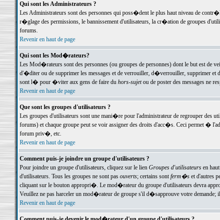
Qui sont les Administrateurs ?
Les Administrateurs sont des personnes qui poss�dent le plus haut niveau de contr�le 
r�glage des permissions, le bannissement d'utilisateurs, la cr�ation de groupes d'uti
forums.
Revenir en haut de page
Qui sont les Mod�rateurs?
Les Mod�rateurs sont des personnes (ou groupes de personnes) dont le but est de veil
d'�diter ou de supprimer les messages et de verrouiller, d�verrouiller, supprimer 
sont l� pour �viter aux gens de faire du
hors-sujet
ou de poster des messages ne res
Revenir en haut de page
Que sont les groupes d'utilisateurs ?
Les groupes d'utilisateurs sont une mani�re pour l'administrateur de regrouper des util
forums) et chaque groupe peut se voir assigner des droits d'acc�s. Ceci permet � 
forum priv�, etc.
Revenir en haut de page
Comment puis-je joindre un groupe d'utilisateurs ?
Pour joindre un groupe d'utilisateurs, cliquez sur le lien
Groupes d'utilisateurs
en haut
d'utilisateurs. Tous les groupes ne sont pas
ouverts
; certains sont
ferm�s
et d'autres p
cliquant sur le bouton appropri�. Le mod�rateur du groupe d'utilisateurs devra appro
Veuillez ne pas harceler un mod�rateur de groupe s'il d�sapprouve votre demande; il 
Revenir en haut de page
Comment puis-je devenir le mod�rateur d'un groupe d'utilisateurs ?