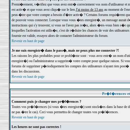
Premi�rement, v�rifiez que vous avez entr� correctement vos nom d'utilisateur et mo
est activ� et que vous avez cliqu� sur le lien
J'ai moins de 13 ans
au moment de l'enre
peut-�tre que votre compte a besoin d'�tre activ� ? Certains forums requi�rent que 
de pouvoir vous connecter. Lorsque vous vous �tes enregistr�, un message aurait d� v
instructions qui s'y trouvent; si vous ne l'avez pas re�u, alors �tes-vous bien s�r que
lesquelles l'activation est utilis�e, c'est de r�duire les chances de voir des utilis
fournie est valide, essayez alors de contacter l'administrateur du forum.
Revenir en haut de page
Je me suis enregistr� dans le pass�, mais ne peux plus me connecter ?!
Les raisons les plus probables pour ce probl�me sont : vous avez entr� un nom d'ut
enregistr�) ou l'administrateur a supprim� votre compte pour quelque raison. Si vous 
forums de supprimer p�riodiquement les comptes des utilisateurs n'ayant rien post� a
dans les discussions.
Revenir en haut de page
Pr�f�rences et
Comment puis-je changer mes pr�f�rences ?
Toutes vos pr�f�rences (si vous �tes enregistr�) sont stock�es dans la base de don
ne pas �tre le cas). Ceci vous permettra de changer toutes vos pr�f�rences.
Revenir en haut de page
Les heures ne sont pas correctes !