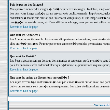
Puis-je poster des Images?
Vous pouvez montrer des images � l'int�rieur de vos messages. Toutefois, il n'y a 
lien vers votre image stock�e sur un serveur web public, exemple : http://www.quelq
ordinateur (� moins que celui-ci soit un serveur web public), ni une image stock�e su
prot�g�s par mot de passe, etc. Pour afficher une image, vous pouvez soit utiliser 
Revenir en haut de page
Que sont les Annonces ?
Les Annonces contiennent le plus souvent d'importantes informations; vous devriez d
elles ont �t� post�es. Pouvoir poster une annonce d�pend des permissions requises;
Revenir en haut de page
Que sont les Post-it ?
Les Post-it apparaissent en-dessous des annonces et seulement sur la premi�re page 
pour les annonces, c'est l'administrateur qui d�termine les permissions requises pour 
Revenir en haut de page
Que sont les sujets de discussions verrouill�s ?
Les sujets verrouill�s sont verrouill�s soit par le mod�rateur du forum ou soit par 
qui y sont contenus sont cess�s automatiquement. Les sujets de discussions peuvent 
Revenir en haut de page
Niveaux de