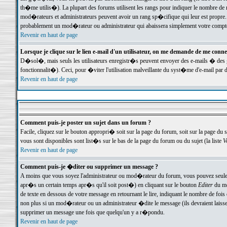
th�me utilis�). La plupart des forums utilisent les rangs pour indiquer le nombre de m
mod�rateurs et administrateurs peuvent avoir un rang sp�cifique qui leur est propre. 
probablement un mod�rateur ou administrateur qui abaissera simplement votre compte
Revenir en haut de page
Lorsque je clique sur le lien e-mail d'un utilisateur, on me demande de me conne
D�sol�, mais seuls les utilisateurs enregistr�s peuvent envoyer des e-mails � des ge
fonctionnalit�). Ceci, pour �viter l'utilisation malveillante du syst�me d'e-mail par 
Revenir en haut de page
Comment puis-je poster un sujet dans un forum ?
Facile, cliquez sur le bouton appropri� soit sur la page du forum, soit sur la page du 
vous sont disponibles sont list�s sur le bas de la page du forum ou du sujet (la liste
V
Revenir en haut de page
Comment puis-je �diter ou supprimer un message ?
A moins que vous soyez l'administrateur ou mod�rateur du forum, vous pouvez seul
apr�s un certain temps apr�s qu'il soit post�) en cliquant sur le bouton
Editer
du me
de texte en dessous de votre message en retournant le lire, indiquant le nombre de fo
non plus si un mod�rateur ou un administrateur �dite le message (ils devraient laisser
supprimer un message une fois que quelqu'un y a r�pondu.
Revenir en haut de page