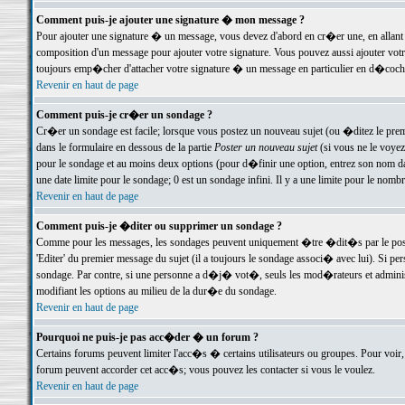
Comment puis-je ajouter une signature � mon message ?
Pour ajouter une signature � un message, vous devez d'abord en cr�er une, en allant
composition d'un message pour ajouter votre signature. Vous pouvez aussi ajouter vot
toujours emp�cher d'attacher votre signature � un message en particulier en d�cochan
Revenir en haut de page
Comment puis-je cr�er un sondage ?
Cr�er un sondage est facile; lorsque vous postez un nouveau sujet (ou �ditez le premie
dans le formulaire en dessous de la partie
Poster un nouveau sujet
(si vous ne le voyez
pour le sondage et au moins deux options (pour d�finir une option, entrez son nom d
une date limite pour le sondage; 0 est un sondage infini. Il y a une limite pour le nomb
Revenir en haut de page
Comment puis-je �diter ou supprimer un sondage ?
Comme pour les messages, les sondages peuvent uniquement �tre �dit�s par le poste
'Editer' du premier message du sujet (il a toujours le sondage associ� avec lui). Si 
sondage. Par contre, si une personne a d�j� vot�, seuls les mod�rateurs et administ
modifiant les options au milieu de la dur�e du sondage.
Revenir en haut de page
Pourquoi ne puis-je pas acc�der � un forum ?
Certains forums peuvent limiter l'acc�s � certains utilisateurs ou groupes. Pour voir, 
forum peuvent accorder cet acc�s; vous pouvez les contacter si vous le voulez.
Revenir en haut de page