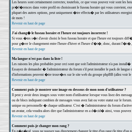
Les heures sont certainement correctes; toutefois, ce que vous pouvez voir sont les he
pr�f�rences dans votre profil en choisissant le fuseau horaire qui vous convient, exe
plupart des autres options, peut uniquement �tre effectu� par les utilisateurs enregis
de mots !
Revenir en haut de page
J'ai chang� le fuseau horaire et l'heure est toujours incorrecte !
Si vous �tes s�r d'avoir choisi le bon fuseau horaire et que l'heure est toujours d
pour g�rer le changement entre l'heure d'hiver et l'heure d'�t�; donc, durant l'�t�,
Revenir en haut de page
Ma langue n'est pas dans la liste !
Les raisons les plus probables pour ceci sont que soit l'administrateur n'a pas install�
Essayez de demander � l'administrateur du forum s'il peut installer le pack de langue d
d'informations peuvent �tre trouv�es sur le site web du groupe phpBB (allez voir le l
Revenir en haut de page
Comment puis-je montrer une image en dessous de mon nom d'utilisateur ?
Il peut y avoir deux images sous votre nom d'utilisateur lorsque vous lisez des mess
ou de blocs indiquant combien de messages vous avez fait ou votre statut sur le for
unique ou personnelle � chaque utilisateur. C'est � l'administrateur du forum d'activer
un avatar, cela voudra alors dire que l'administrateur en a d�cid� ainsi, vous pouvez
Revenir en haut de page
Comment puis-je changer mon rang ?
En g�n�ral, vous ne pouvez pas directement changer le titre d'un rang (le titre d'un ra