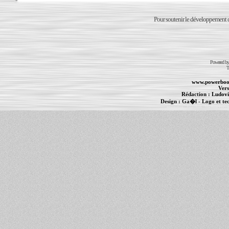
Pour soutenir le développement du
Powered b
T
www.powerboo
Vers
Rédaction :
Ludovi
Design :
Ga�l
- Logo et te
Informations :
PowerBook
-
MacBook Pro
-
i