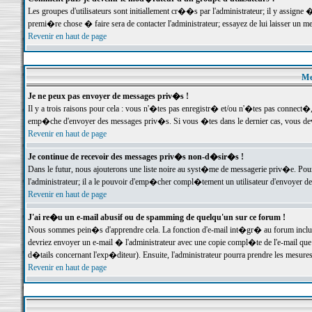
Les groupes d'utilisateurs sont initiallement cr��s par l'administrateur; il y assign
premi�re chose � faire sera de contacter l'administrateur; essayez de lui laisser un 
Revenir en haut de page
Me
Je ne peux pas envoyer de messages priv�s !
Il y a trois raisons pour cela : vous n'�tes pas enregistr� et/ou n'�tes pas connect�
emp�che d'envoyer des messages priv�s. Si vous �tes dans le dernier cas, vous devr
Revenir en haut de page
Je continue de recevoir des messages priv�s non-d�sir�s !
Dans le futur, nous ajouterons une liste noire au syst�me de messagerie priv�e. P
l'administrateur; il a le pouvoir d'emp�cher compl�tement un utilisateur d'envoyer 
Revenir en haut de page
J'ai re�u un e-mail abusif ou de spamming de quelqu'un sur ce forum !
Nous sommes pein�s d'apprendre cela. La fonction d'e-mail int�gr� au forum inclut d
devriez envoyer un e-mail � l'administrateur avec une copie compl�te de l'e-mail que v
d�tails concernant l'exp�diteur). Ensuite, l'administrateur pourra prendre les mesure
Revenir en haut de page