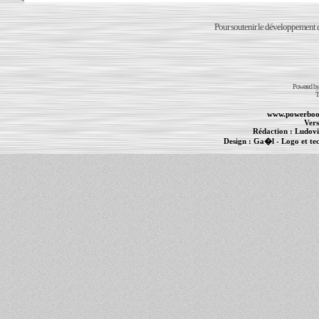
Pour soutenir le développement du
Powered b
T
www.powerboo
Vers
Rédaction :
Ludovi
Design :
Ga�l
- Logo et te
Informations :
PowerBook
-
MacBook Pro
-
i