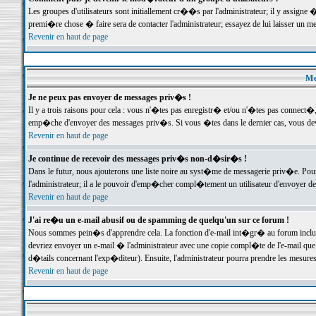
Les groupes d'utilisateurs sont initiallement cr��s par l'administrateur; il y assign
premi�re chose � faire sera de contacter l'administrateur; essayez de lui laisser un 
Revenir en haut de page
Me
Je ne peux pas envoyer de messages priv�s !
Il y a trois raisons pour cela : vous n'�tes pas enregistr� et/ou n'�tes pas connect�
emp�che d'envoyer des messages priv�s. Si vous �tes dans le dernier cas, vous devr
Revenir en haut de page
Je continue de recevoir des messages priv�s non-d�sir�s !
Dans le futur, nous ajouterons une liste noire au syst�me de messagerie priv�e. P
l'administrateur; il a le pouvoir d'emp�cher compl�tement un utilisateur d'envoyer 
Revenir en haut de page
J'ai re�u un e-mail abusif ou de spamming de quelqu'un sur ce forum !
Nous sommes pein�s d'apprendre cela. La fonction d'e-mail int�gr� au forum inclut d
devriez envoyer un e-mail � l'administrateur avec une copie compl�te de l'e-mail que v
d�tails concernant l'exp�diteur). Ensuite, l'administrateur pourra prendre les mesure
Revenir en haut de page