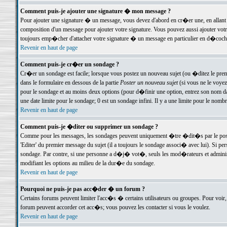
Comment puis-je ajouter une signature � mon message ?
Pour ajouter une signature � un message, vous devez d'abord en cr�er une, en allant
composition d'un message pour ajouter votre signature. Vous pouvez aussi ajouter vot
toujours emp�cher d'attacher votre signature � un message en particulier en d�cochan
Revenir en haut de page
Comment puis-je cr�er un sondage ?
Cr�er un sondage est facile; lorsque vous postez un nouveau sujet (ou �ditez le premie
dans le formulaire en dessous de la partie
Poster un nouveau sujet
(si vous ne le voyez
pour le sondage et au moins deux options (pour d�finir une option, entrez son nom d
une date limite pour le sondage; 0 est un sondage infini. Il y a une limite pour le nomb
Revenir en haut de page
Comment puis-je �diter ou supprimer un sondage ?
Comme pour les messages, les sondages peuvent uniquement �tre �dit�s par le poste
'Editer' du premier message du sujet (il a toujours le sondage associ� avec lui). Si 
sondage. Par contre, si une personne a d�j� vot�, seuls les mod�rateurs et administ
modifiant les options au milieu de la dur�e du sondage.
Revenir en haut de page
Pourquoi ne puis-je pas acc�der � un forum ?
Certains forums peuvent limiter l'acc�s � certains utilisateurs ou groupes. Pour voir, 
forum peuvent accorder cet acc�s; vous pouvez les contacter si vous le voulez.
Revenir en haut de page