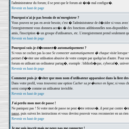
l'administrateur du forum; il se peut que le forum ait �t� mal configur�.
Revenir en haut de page
Pourquoi n'ai-je pas besoin de m'enregistrer ?
Vous pouvez ne pas en avoir besoin; c'est � l'administrateur de d�cider si vous avez 
l'enregistrement vous donnera acc�s � des fonctions additionnelles non-disponibles p
amis, l'inscription � un groupe d'utilisateurs, etc. L'enregistrement prend seulement q
Revenir en haut de page
Pourquoi suis-je d�connect� automatiquement ?
Si vous ne cochez pas la case
Se connecter automatiquement � chaque visite
lorsque 
permet d'�viter une utilisation abusive de votre compte par quelqu'un d'autre. Pour 
forum en utilisant un ordinateur partag�, exemple : biblioth�que, cybercaf�, univers
Revenir en haut de page
Comment puis-je �viter que mon nom d'utilisateur apparaisse dans la liste des u
Dans votre profil, vous trouverez une option
Cacher sa pr�sence en ligne
; si vous c
serez compt� comme un utilisateur invisible.
Revenir en haut de page
J'ai perdu mon mot de passe !
Ne paniquez pas ! Si votre mot de passe ne peut �tre retrouv�, il peut par contre �tre
passe
, puis suivez les instructions et vous devriez pouvoir vous reconnecter en un rien
Revenir en haut de page
Je me suis inscrit mais ne peux pas me connecter !