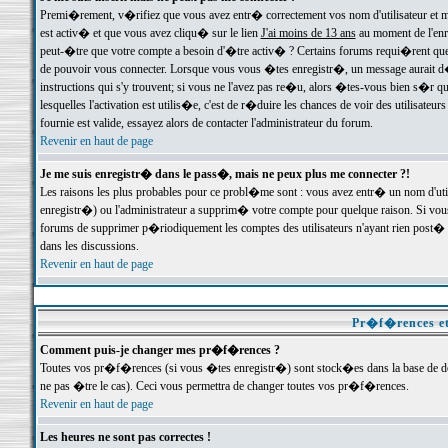
Premi�rement, v�rifiez que vous avez entr� correctement vos nom d'utilisateur et mo
est activ� et que vous avez cliqu� sur le lien
J'ai moins de 13 ans
au moment de l'enre
peut-�tre que votre compte a besoin d'�tre activ� ? Certains forums requi�rent que 
de pouvoir vous connecter. Lorsque vous vous �tes enregistr�, un message aurait d� v
instructions qui s'y trouvent; si vous ne l'avez pas re�u, alors �tes-vous bien s�r que
lesquelles l'activation est utilis�e, c'est de r�duire les chances de voir des utilis
fournie est valide, essayez alors de contacter l'administrateur du forum.
Revenir en haut de page
Je me suis enregistr� dans le pass�, mais ne peux plus me connecter ?!
Les raisons les plus probables pour ce probl�me sont : vous avez entr� un nom d'ut
enregistr�) ou l'administrateur a supprim� votre compte pour quelque raison. Si vous 
forums de supprimer p�riodiquement les comptes des utilisateurs n'ayant rien post� a
dans les discussions.
Revenir en haut de page
Pr�f�rences et
Comment puis-je changer mes pr�f�rences ?
Toutes vos pr�f�rences (si vous �tes enregistr�) sont stock�es dans la base de don
ne pas �tre le cas). Ceci vous permettra de changer toutes vos pr�f�rences.
Revenir en haut de page
Les heures ne sont pas correctes !