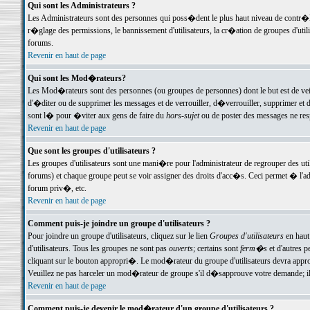
Qui sont les Administrateurs ?
Les Administrateurs sont des personnes qui poss�dent le plus haut niveau de contr�le 
r�glage des permissions, le bannissement d'utilisateurs, la cr�ation de groupes d'uti
forums.
Revenir en haut de page
Qui sont les Mod�rateurs?
Les Mod�rateurs sont des personnes (ou groupes de personnes) dont le but est de veil
d'�diter ou de supprimer les messages et de verrouiller, d�verrouiller, supprimer 
sont l� pour �viter aux gens de faire du
hors-sujet
ou de poster des messages ne res
Revenir en haut de page
Que sont les groupes d'utilisateurs ?
Les groupes d'utilisateurs sont une mani�re pour l'administrateur de regrouper des util
forums) et chaque groupe peut se voir assigner des droits d'acc�s. Ceci permet � 
forum priv�, etc.
Revenir en haut de page
Comment puis-je joindre un groupe d'utilisateurs ?
Pour joindre un groupe d'utilisateurs, cliquez sur le lien
Groupes d'utilisateurs
en haut
d'utilisateurs. Tous les groupes ne sont pas
ouverts
; certains sont
ferm�s
et d'autres p
cliquant sur le bouton appropri�. Le mod�rateur du groupe d'utilisateurs devra appro
Veuillez ne pas harceler un mod�rateur de groupe s'il d�sapprouve votre demande; il 
Revenir en haut de page
Comment puis-je devenir le mod�rateur d'un groupe d'utilisateurs ?