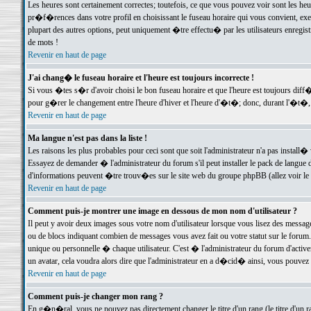
Les heures sont certainement correctes; toutefois, ce que vous pouvez voir sont les he
pr�f�rences dans votre profil en choisissant le fuseau horaire qui vous convient, exe
plupart des autres options, peut uniquement �tre effectu� par les utilisateurs enregis
de mots !
Revenir en haut de page
J'ai chang� le fuseau horaire et l'heure est toujours incorrecte !
Si vous �tes s�r d'avoir choisi le bon fuseau horaire et que l'heure est toujours d
pour g�rer le changement entre l'heure d'hiver et l'heure d'�t�; donc, durant l'�t�,
Revenir en haut de page
Ma langue n'est pas dans la liste !
Les raisons les plus probables pour ceci sont que soit l'administrateur n'a pas install�
Essayez de demander � l'administrateur du forum s'il peut installer le pack de langue d
d'informations peuvent �tre trouv�es sur le site web du groupe phpBB (allez voir le l
Revenir en haut de page
Comment puis-je montrer une image en dessous de mon nom d'utilisateur ?
Il peut y avoir deux images sous votre nom d'utilisateur lorsque vous lisez des mess
ou de blocs indiquant combien de messages vous avez fait ou votre statut sur le for
unique ou personnelle � chaque utilisateur. C'est � l'administrateur du forum d'activer
un avatar, cela voudra alors dire que l'administrateur en a d�cid� ainsi, vous pouvez
Revenir en haut de page
Comment puis-je changer mon rang ?
En g�n�ral, vous ne pouvez pas directement changer le titre d'un rang (le titre d'un ra