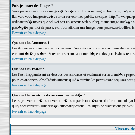
Puis-je poster des Images?
Vous pouvez montrer des images � l'int�rieur de vos messages. Toutefois, il n'y a 
lien vers votre image stock�e sur un serveur web public, exemple : http://www.quelq
ordinateur (� moins que celui-ci soit un serveur web public), ni une image stock�e su
prot�g�s par mot de passe, etc. Pour afficher une image, vous pouvez soit utiliser 
Revenir en haut de page
Que sont les Annonces ?
Les Annonces contiennent le plus souvent d'importantes informations; vous devriez d
elles ont �t� post�es. Pouvoir poster une annonce d�pend des permissions requises;
Revenir en haut de page
Que sont les Post-it ?
Les Post-it apparaissent en-dessous des annonces et seulement sur la premi�re page 
pour les annonces, c'est l'administrateur qui d�termine les permissions requises pour 
Revenir en haut de page
Que sont les sujets de discussions verrouill�s ?
Les sujets verrouill�s sont verrouill�s soit par le mod�rateur du forum ou soit par 
qui y sont contenus sont cess�s automatiquement. Les sujets de discussions peuvent 
Revenir en haut de page
Niveaux de