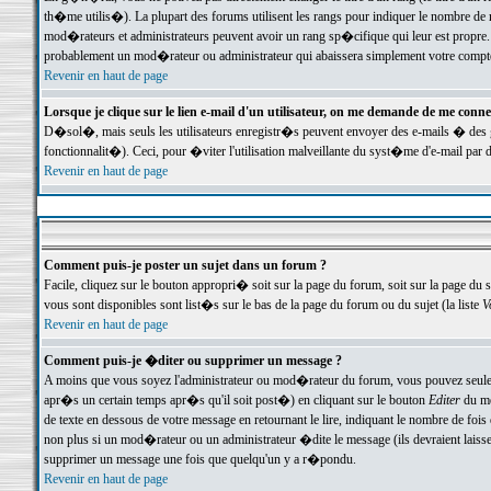
th�me utilis�). La plupart des forums utilisent les rangs pour indiquer le nombre de m
mod�rateurs et administrateurs peuvent avoir un rang sp�cifique qui leur est propre. 
probablement un mod�rateur ou administrateur qui abaissera simplement votre compte
Revenir en haut de page
Lorsque je clique sur le lien e-mail d'un utilisateur, on me demande de me conne
D�sol�, mais seuls les utilisateurs enregistr�s peuvent envoyer des e-mails � des ge
fonctionnalit�). Ceci, pour �viter l'utilisation malveillante du syst�me d'e-mail par 
Revenir en haut de page
Comment puis-je poster un sujet dans un forum ?
Facile, cliquez sur le bouton appropri� soit sur la page du forum, soit sur la page du 
vous sont disponibles sont list�s sur le bas de la page du forum ou du sujet (la liste
V
Revenir en haut de page
Comment puis-je �diter ou supprimer un message ?
A moins que vous soyez l'administrateur ou mod�rateur du forum, vous pouvez seul
apr�s un certain temps apr�s qu'il soit post�) en cliquant sur le bouton
Editer
du me
de texte en dessous de votre message en retournant le lire, indiquant le nombre de fo
non plus si un mod�rateur ou un administrateur �dite le message (ils devraient laisser
supprimer un message une fois que quelqu'un y a r�pondu.
Revenir en haut de page