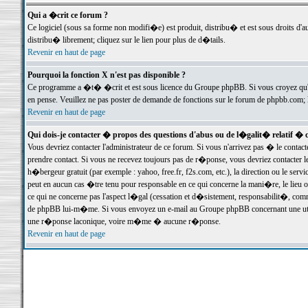
Qui a �crit ce forum ?
Ce logiciel (sous sa forme non modifi�e) est produit, distribu� et est sous droits d'a
distribu� librement; cliquez sur le lien pour plus de d�tails.
Revenir en haut de page
Pourquoi la fonction X n'est pas disponible ?
Ce programme a �t� �crit et est sous licence du Groupe phpBB. Si vous croyez qu'un
en pense. Veuillez ne pas poster de demande de fonctions sur le forum de phpbb.com; 
Revenir en haut de page
Qui dois-je contacter � propos des questions d'abus ou de l�galit� relatif � 
Vous devriez contacter l'administrateur de ce forum. Si vous n'arrivez pas � le conta
prendre contact. Si vous ne recevez toujours pas de r�ponse, vous devriez contacter 
h�bergeur gratuit (par exemple : yahoo, free.fr, f2s.com, etc.), la direction ou le se
peut en aucun cas �tre tenu pour responsable en ce qui concerne la mani�re, le lieu ou 
ce qui ne concerne pas l'aspect l�gal (cessation et d�sistement, responsabilit�, comm
de phpBB lui-m�me. Si vous envoyez un e-mail au Groupe phpBB concernant une utili
une r�ponse laconique, voire m�me � aucune r�ponse.
Revenir en haut de page