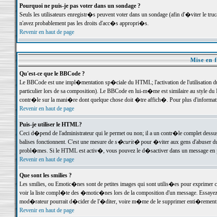
Pourquoi ne puis-je pas voter dans un sondage ?
Seuls les utilisateurs enregistr�s peuvent voter dans un sondage (afin d'�viter le tr
n'avez probablement pas les droits d'acc�s appropri�s.
Revenir en haut de page
Mise en f
Qu'est-ce que le BBCode ?
Le BBCode est une impl�mentation sp�ciale du HTML; l'activation de l'utilisation 
particulier lors de sa composition). Le BBCode en lui-m�me est similaire au style du H
contr�le sur la mani�re dont quelque chose doit �tre affich�. Pour plus d'information
Revenir en haut de page
Puis-je utiliser le HTML?
Ceci d�pend de l'administrateur qui le permet ou non; il a un contr�le complet dessu
balises fonctionnent. C'est une mesure de
s�curit�
pour �viter aux gens d'abuser du 
probl�mes. Si le HTML est activ�, vous pouvez le d�sactiver dans un message en par
Revenir en haut de page
Que sont les smilies ?
Les smilies, ou Emotic�nes sont de petites images qui sont utilis�es pour exprimer certa
voir la liste compl�te des �motic�nes lors de la composition d'un message. Essayez de 
mod�rateur pourrait d�cider de l'�diter, voire m�me de le supprimer enti�rement
Revenir en haut de page