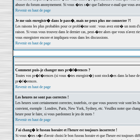
abuser du forum anonymement. Si vous �tes s�r que l'adresse e-mail que vous avez f
Revenir en haut de page
Je me suis enregistr� dans le pass�, mais ne peux plus me connecter ?!
Les raisons les plus probables pour ce probl�me sont : vous avez entr� un nom d'
raison. Si vous vous trouvez dans le dernier cas, peut-�tre alors que vous n'avez ri
vous enregistrer encore et impliquez-vous dans les discussions.
Revenir en haut de page
Comment puis-je changer mes pr�f�rences ?
Toutes vos pr�f�rences (si vous �tes enregistr�) sont stock�es dans la base de d
pr�f�rences.
Revenir en haut de page
Les heures ne sont pas correctes !
Les heures sont certainement correctes; toutefois, ce que vous pouvez voir sont les 
convient, exemple : Londres, Paris, New York, Sydney, etc. Veuillez noter que chang
heure pour le faire, si vous pardonnez le jeu de mots !
Revenir en haut de page
J'ai chang� le fuseau horaire et l'heure est toujours incorrecte !
Si vous �tes s�r d'avoir choisi le bon fuseau horaire et que l'heure est toujours 