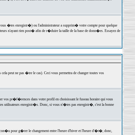
 vous �tes enregistr�) ou l'administrateur a supprim� votre compte pour quelque
teurs n'ayant rien post� afin de r�duire la taille de la base de donn�es. Essayez de
ela peut ne pas �tre le cas). Ceci vous permettra de changer toutes vos
ger vos pr�f�rences dans votre profil en choisissant le fuseau horaire qui vous
es utilisateurs enregistr�s. Donc, si vous n'�tes pas enregistr�, c'est la bonne
 con�u pour g�rer le changement entre l'heure d'hiver et l'heure d'�t�; donc,