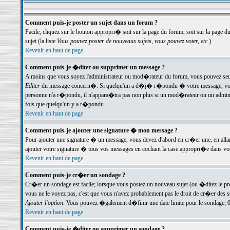
Comment puis-je poster un sujet dans un forum ?
Facile, cliquez sur le bouton appropri� soit sur la page du forum, soit sur la page d
sujet (la liste
Vous pouvez poster de nouveaux sujets, vous pouvez voter, etc.
)
Revenir en haut de page
Comment puis-je �diter ou supprimer un message ?
A moins que vous soyez l'administrateur ou mod�rateur du forum, vous pouvez seul
Editer
du message concern�. Si quelqu'un a d�j� r�pondu � votre message, vous trou
personne n'a r�pondu, il n'appara�tra pas non plus si un mod�rateur ou un administr
fois que quelqu'un y a r�pondu.
Revenir en haut de page
Comment puis-je ajouter une signature � mon message ?
Pour ajouter une signature � un message, vous devez d'abord en cr�er une, en alla
ajouter votre signature � tous vos messages en cochant la case appropri�e dans votr
Revenir en haut de page
Comment puis-je cr�er un sondage ?
Cr�er un sondage est facile; lorsque vous postez un nouveau sujet (ou �ditez le prem
vous ne le voyez pas, c'est que vous n'avez probablement pas le droit de cr�er des 
Ajouter l'option
. Vous pouvez �galement d�finir une date limite pour le sondage; 0 es
Revenir en haut de page
Comment puis-je �diter ou supprimer un sondage ?