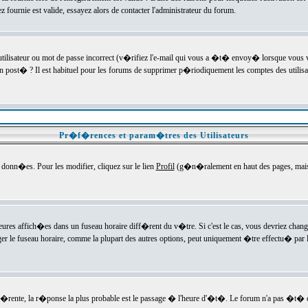
ournie est valide, essayez alors de contacter l'administrateur du forum.
utilisateur ou mot de passe incorrect (v�rifiez l'e-mail qui vous a �t� envoy� lorsque vous
en post� ? Il est habituel pour les forums de supprimer p�riodiquement les comptes des utilisa
Pr�f�rences et param�tres des Utilisateurs
onn�es. Pour les modifier, cliquez sur le lien
Profil
(g�n�ralement en haut des pages, mais c
heures affich�es dans un fuseau horaire diff�rent du v�tre. Si c'est le cas, vous devriez chan
er le fuseau horaire, comme la plupart des autres options, peut uniquement �tre effectu� par l
diff�rente, la r�ponse la plus probable est le passage � l'heure d'�t�. Le forum n'a pas �t�