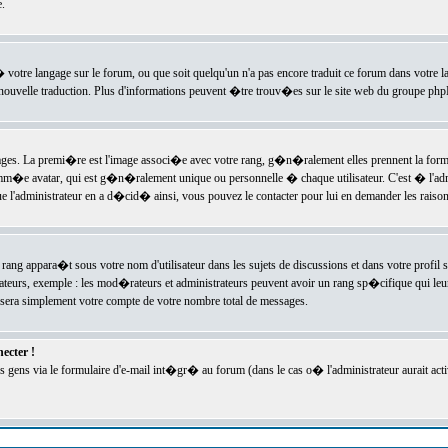
.
l� votre langage sur le forum, ou que soit quelqu'un n'a pas encore traduit ce forum dans votre 
e nouvelle traduction. Plus d'informations peuvent �tre trouv�es sur le site web du groupe phpBB
ssages. La premi�re est l'image associ�e avec votre rang, g�n�ralement elles prennent la form
omm�e avatar, qui est g�n�ralement unique ou personnelle � chaque utilisateur. C'est � l'admin
 que l'administrateur en a d�cid� ainsi, vous pouvez le contacter pour lui en demander les rais
rang appara�t sous votre nom d'utilisateur dans les sujets de discussions et dans votre profil s
teurs, exemple : les mod�rateurs et administrateurs peuvent avoir un rang sp�cifique qui leur 
sera simplement votre compte de votre nombre total de messages.
ecter !
gens via le formulaire d'e-mail int�gr� au forum (dans le cas o� l'administrateur aurait acti