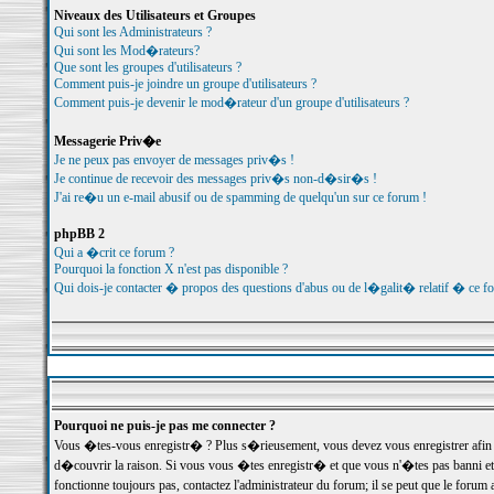
Niveaux des Utilisateurs et Groupes
Qui sont les Administrateurs ?
Qui sont les Mod�rateurs?
Que sont les groupes d'utilisateurs ?
Comment puis-je joindre un groupe d'utilisateurs ?
Comment puis-je devenir le mod�rateur d'un groupe d'utilisateurs ?
Messagerie Priv�e
Je ne peux pas envoyer de messages priv�s !
Je continue de recevoir des messages priv�s non-d�sir�s !
J'ai re�u un e-mail abusif ou de spamming de quelqu'un sur ce forum !
phpBB 2
Qui a �crit ce forum ?
Pourquoi la fonction X n'est pas disponible ?
Qui dois-je contacter � propos des questions d'abus ou de l�galit� relatif � ce f
Pourquoi ne puis-je pas me connecter ?
Vous �tes-vous enregistr� ? Plus s�rieusement, vous devez vous enregistrer afin d
d�couvrir la raison. Si vous vous �tes enregistr� et que vous n'�tes pas banni et
fonctionne toujours pas, contactez l'administrateur du forum; il se peut que le for