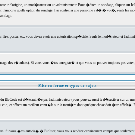
ur d'origine, un mod�rateur ou un administrateur. Pour �diter un sondage, cliquez sur le bou
r n'importe quelle option du sondage. Par contre, si une personne a d�j� vot�, seuls les mod
 sondage.
r, lire, poster, etc. vous devez avoir une autorisation sp�ciale. Seuls le mod�rateur et l'admin
trucage des r�sultats). Si vous vous �tes enregistr� et que vous ne pouvez toujours pas voter
Mise en forme et types de sujets
 du BBCode est d�termin�e par l'administrateur (vous pouvez aussi le d�sactiver sur un mess
< et >, et offrent un meilleur contr�le sur la mani�re dont quelque chose doit �tre affich�. Po
sus. Si vous �tes autoris� � l'utiliser, vous vous rendrez certainement compte que seulement 