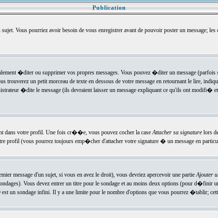
Publication
u sujet. Vous pourriez avoir besoin de vous enregistrer avant de pouvoir poster un message; les
ement �diter ou supprimer vos propres messages. Vous pouvez �diter un message (parfois se
verez un petit morceau de texte en dessous de votre message en retournant le lire, indiquan
ateur �dite le message (ils devraient laisser un message expliquant ce qu'ils ont modifi� et 
nt dans votre profil. Une fois cr��e, vous pouvez cocher la case
Attacher sa signature
lors d
e profil (vous pourrez toujours emp�cher d'attacher votre signature � un message en particuli
ier message d'un sujet, si vous en avez le droit), vous devriez apercevoir une partie
Ajouter 
sondages). Vous devez entrer un titre pour le sondage et au moins deux options (pour d�finir 
t un sondage infini. Il y a une limite pour le nombre d'options que vous pourrez �tablir; cette