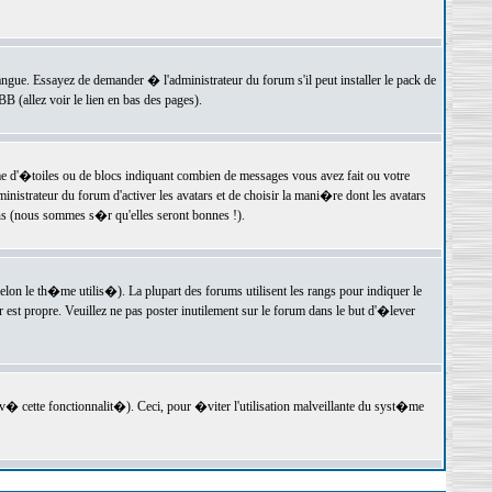
langue. Essayez de demander � l'administrateur du forum s'il peut installer le pack de
 (allez voir le lien en bas des pages).
e d'�toiles ou de blocs indiquant combien de messages vous avez fait ou votre
istrateur du forum d'activer les avatars et de choisir la mani�re dont les avatars
ons (nous sommes s�r qu'elles seront bonnes !).
elon le th�me utilis�). La plupart des forums utilisent les rangs pour indiquer le
est propre. Veuillez ne pas poster inutilement sur le forum dans le but d'�lever
v� cette fonctionnalit�). Ceci, pour �viter l'utilisation malveillante du syst�me