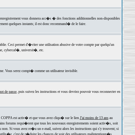
 l'enregistrement vous donnera acc�s � des fonctions additionnelles non-disponibles
lement quelques instants; il est donc recommand� de le faire.
e. Ceci permet d'�viter une utilisation abusive de votre compte par quelqu'un
e, cybercaf�, universit�, etc.
e. Vous serez compt� comme un utilisateur invisible.
ot de passe
, puis suivez les instructions et vous devriez pouvoir vous reconnecter en
rt COPPA est activ� et que vous avez cliqu� sur le lien
J'ai moins de 13 ans
au
tains forums requi�rent que tous les nouveaux enregistrements soient activ�s, soit
on. Si vous avez re�u un e-mail, suivez alors les instructions qui s'y trouvent; si
 utilis�e, c'est de r�duire les chances de voir des utilisateurs malintentionn�s