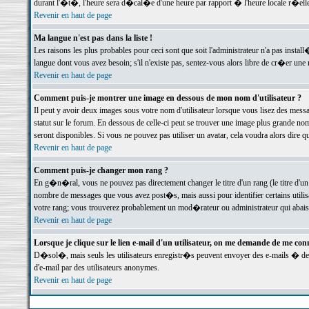
durant l'�t�, l'heure sera d�cal�e d'une heure par rapport � l'heure locale r�elle
Revenir en haut de page
Ma langue n'est pas dans la liste !
Les raisons les plus probables pour ceci sont que soit l'administrateur n'a pas instal
langue dont vous avez besoin; s'il n'existe pas, sentez-vous alors libre de cr�er un
Revenir en haut de page
Comment puis-je montrer une image en dessous de mon nom d'utilisateur ?
Il peut y avoir deux images sous votre nom d'utilisateur lorsque vous lisez des me
statut sur le forum. En dessous de celle-ci peut se trouver une image plus grande n
seront disponibles. Si vous ne pouvez pas utiliser un avatar, cela voudra alors dire
Revenir en haut de page
Comment puis-je changer mon rang ?
En g�n�ral, vous ne pouvez pas directement changer le titre d'un rang (le titre d'un 
nombre de messages que vous avez post�s, mais aussi pour identifier certains utilisa
votre rang; vous trouverez probablement un mod�rateur ou administrateur qui abais
Revenir en haut de page
Lorsque je clique sur le lien e-mail d'un utilisateur, on me demande de me conn
D�sol�, mais seuls les utilisateurs enregistr�s peuvent envoyer des e-mails � des 
d'e-mail par des utilisateurs anonymes.
Revenir en haut de page