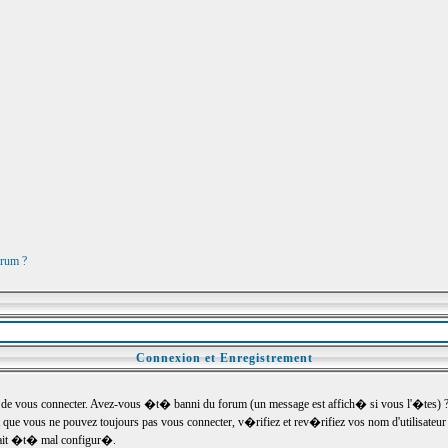
orum ?
Connexion et Enregistrement
e vous connecter. Avez-vous �t� banni du forum (un message est affich� si vous l'�tes) ? Si
 que vous ne pouvez toujours pas vous connecter, v�rifiez et rev�rifiez vos nom d'utilisateu
um ait �t� mal configur�.