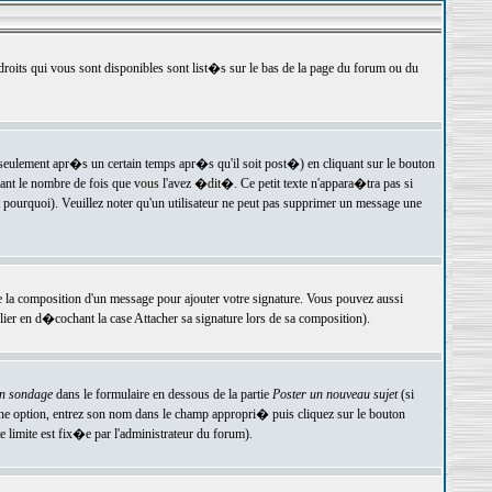
 droits qui vous sont disponibles sont list�s sur le bas de la page du forum ou du
ulement apr�s un certain temps apr�s qu'il soit post�) en cliquant sur le bouton
t le nombre de fois que vous l'avez �dit�. Ce petit texte n'appara�tra pas si
pourquoi). Veuillez noter qu'un utilisateur ne peut pas supprimer un message une
e la composition d'un message pour ajouter votre signature. Vous pouvez aussi
er en d�cochant la case Attacher sa signature lors de sa composition).
un sondage
dans le formulaire en dessous de la partie
Poster un nouveau sujet
(si
une option, entrez son nom dans le champ appropri� puis cliquez sur le bouton
 limite est fix�e par l'administrateur du forum).