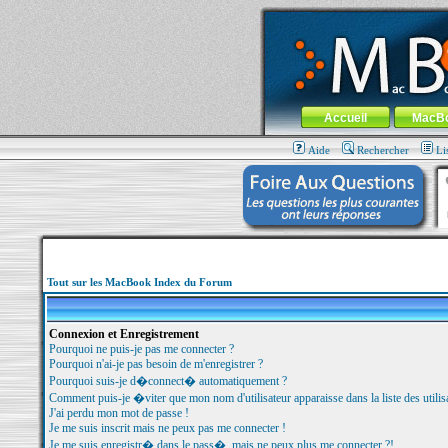
MacBook-fr.com : 100% Apple... 100% nom
Aller au contenu
-
Aller au menu 
Menu général
Accueil
MacB
Aide
Rechercher
Li
Tout sur les MacBook Index du Forum
Connexion et Enregistrement
Pourquoi ne puis-je pas me connecter ?
Pourquoi n'ai-je pas besoin de m'enregistrer ?
Pourquoi suis-je d�connect� automatiquement ?
Comment puis-je �viter que mon nom d'utilisateur apparaisse dans la liste des utilisa
J'ai perdu mon mot de passe !
Je me suis inscrit mais ne peux pas me connecter !
Je me suis enregistr� dans le pass�, mais ne peux plus me connecter ?!