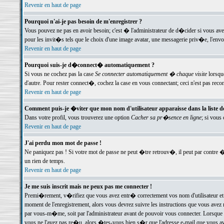
Revenir en haut de page
Pourquoi n'ai-je pas besoin de m'enregistrer ?
Vous pouvez ne pas en avoir besoin; c'est � l'administrateur de d�cider si vous av
pour les invit�s tels que le choix d'une image avatar, une messagerie priv�e, l'envo
Revenir en haut de page
Pourquoi suis-je d�connect� automatiquement ?
Si vous ne cochez pas la case
Se connecter automatiquement � chaque visite
lorsqu
d'autre. Pour rester connect�, cochez la case en vous connectant; ceci n'est pas r
Revenir en haut de page
Comment puis-je �viter que mon nom d'utilisateur apparaisse dans la liste des
Dans votre profil, vous trouverez une option
Cacher sa pr�sence en ligne
; si vous
Revenir en haut de page
J'ai perdu mon mot de passe !
Ne paniquez pas ! Si votre mot de passe ne peut �tre retrouv�, il peut par contre �t
un rien de temps.
Revenir en haut de page
Je me suis inscrit mais ne peux pas me connecter !
Premi�rement, v�rifiez que vous avez entr� correctement vos nom d'utilisateur et 
moment de l'enregistrement, alors vous devrez suivre les instructions que vous avez
par vous-m�me, soit par l'administrateur avant de pouvoir vous connecter. Lorsque v
vous ne l'avez pas re�u, alors �tes-vous bien s�r que l'adresse e-mail que vous avez 