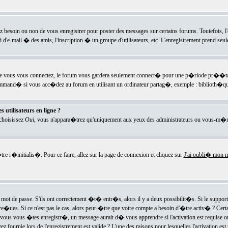
ez besoin ou non de vous enregistrer pour poster des messages sur certains forums. Toutefois,
i d'e-mail � des amis, l'inscription � un groupe d'utilisateurs, etc. L'enregistrement prend seu
e vous vous connectez, le forum vous gardera seulement connect� pour une p�riode pr��tabli
ecommand� si vous acc�dez au forum en utilisant un ordinateur partag�, exemple : biblioth�qu
 utilisateurs en ligne ?
 choisissez
Oui
, vous n'appara�trez qu'uniquement aux yeux des administrateurs ou vous-m�m
re r�initialis�. Pour ce faire, allez sur la page de connexion et cliquez sur
J'ai oubli� mon m
mot de passe. S'ils ont correctement �t� entr�s, alors il y a deux possibilit�s. Si le suppo
 re�ues. Si ce n'est pas le cas, alors peut-�tre que votre compte a besoin d'�tre activ� ? Cer
ous vous �tes enregistr�, un message aurait d� vous apprendre si l'activation est requise ou n
fournie lors de l'enregistrement est valide ? L'une des raisons pour lesquelles l'activation est