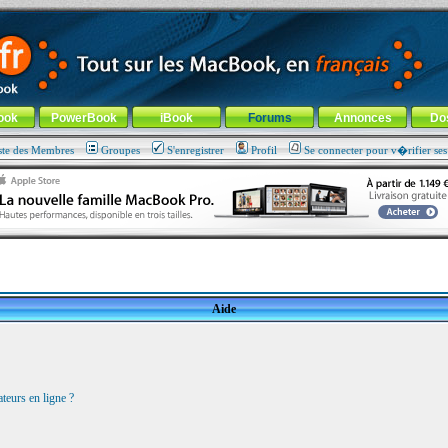
ade !
général
-
Aller au menu de la rubrique
ook
PowerBook
iBook
Forums
Annonces
Do
ste des Membres
Groupes
S'enregistrer
Profil
Se connecter pour v�rifier se
Aide
teurs en ligne ?