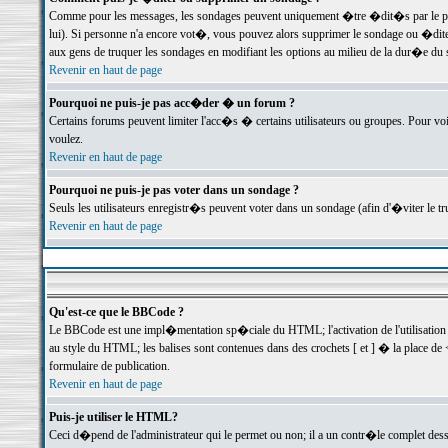
Comme pour les messages, les sondages peuvent uniquement �tre �dit�s par le poste
lui). Si personne n'a encore vot�, vous pouvez alors supprimer le sondage ou �dite
aux gens de truquer les sondages en modifiant les options au milieu de la dur�e du
Revenir en haut de page
Pourquoi ne puis-je pas acc�der � un forum ?
Certains forums peuvent limiter l'acc�s � certains utilisateurs ou groupes. Pour voi
voulez.
Revenir en haut de page
Pourquoi ne puis-je pas voter dans un sondage ?
Seuls les utilisateurs enregistr�s peuvent voter dans un sondage (afin d'�viter le 
Revenir en haut de page
Qu'est-ce que le BBCode ?
Le BBCode est une impl�mentation sp�ciale du HTML; l'activation de l'utilisation
au style du HTML; les balises sont contenues dans des crochets [ et ] � la place de 
formulaire de publication.
Revenir en haut de page
Puis-je utiliser le HTML?
Ceci d�pend de l'administrateur qui le permet ou non; il a un contr�le complet des