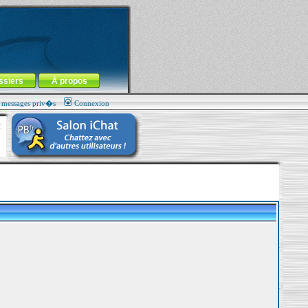
ssiers
À propos
s messages priv�s
Connexion