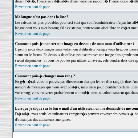
durant l'�t�, l'heure sera d�cal�e d'une heure par rapport � l'heure locale r�elle
Revenir en haut de page
Ma langue n'est pas dans la liste !
Les raisons les plus probables pour ceci sont que soit l'administrateur n'a pas instal
langue dont vous avez besoin; s'il n'existe pas, sentez-vous alors libre de cr�er un
Revenir en haut de page
Comment puis-je montrer une image en dessous de mon nom d'utilisateur ?
Il peut y avoir deux images sous votre nom d'utilisateur lorsque vous lisez des me
statut sur le forum. En dessous de celle-ci peut se trouver une image plus grande n
seront disponibles. Si vous ne pouvez pas utiliser un avatar, cela voudra alors dire
Revenir en haut de page
Comment puis-je changer mon rang ?
En g�n�ral, vous ne pouvez pas directement changer le titre d'un rang (le titre d'un 
nombre de messages que vous avez post�s, mais aussi pour identifier certains utilisa
votre rang; vous trouverez probablement un mod�rateur ou administrateur qui abais
Revenir en haut de page
Lorsque je clique sur le lien e-mail d'un utilisateur, on me demande de me conn
D�sol�, mais seuls les utilisateurs enregistr�s peuvent envoyer des e-mails � des 
d'e-mail par des utilisateurs anonymes.
Revenir en haut de page