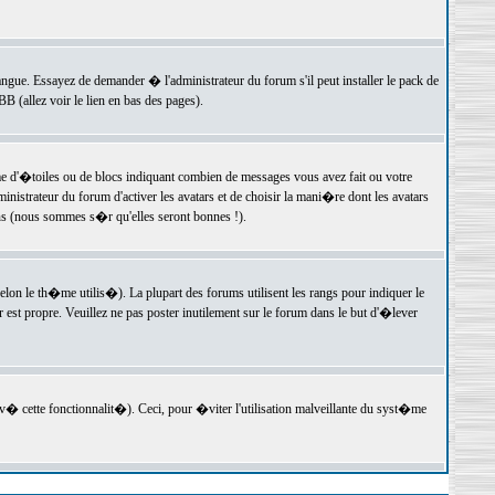
langue. Essayez de demander � l'administrateur du forum s'il peut installer le pack de
 (allez voir le lien en bas des pages).
e d'�toiles ou de blocs indiquant combien de messages vous avez fait ou votre
istrateur du forum d'activer les avatars et de choisir la mani�re dont les avatars
ons (nous sommes s�r qu'elles seront bonnes !).
elon le th�me utilis�). La plupart des forums utilisent les rangs pour indiquer le
est propre. Veuillez ne pas poster inutilement sur le forum dans le but d'�lever
v� cette fonctionnalit�). Ceci, pour �viter l'utilisation malveillante du syst�me