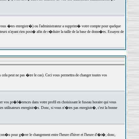
 vous �tes enregistr�) ou l'administrateur a supprim� votre compte pour quelque
teurs n'ayant rien post� afin de r�duire la taille de la base de donn�es. Essayez de
ela peut ne pas �tre le cas). Ceci vous permettra de changer toutes vos
ger vos pr�f�rences dans votre profil en choisissant le fuseau horaire qui vous
es utilisateurs enregistr�s. Donc, si vous n'�tes pas enregistr�, c'est la bonne
 con�u pour g�rer le changement entre l'heure d'hiver et l'heure d'�t�; donc,