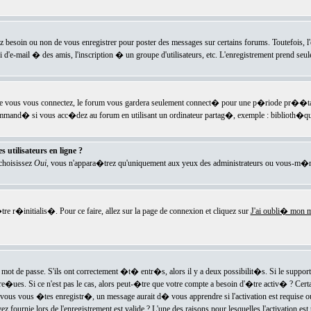
ez besoin ou non de vous enregistrer pour poster des messages sur certains forums. Toutefois,
i d'e-mail � des amis, l'inscription � un groupe d'utilisateurs, etc. L'enregistrement prend seu
e vous vous connectez, le forum vous gardera seulement connect� pour une p�riode pr��tabli
ecommand� si vous acc�dez au forum en utilisant un ordinateur partag�, exemple : biblioth�qu
 utilisateurs en ligne ?
 choisissez
Oui
, vous n'appara�trez qu'uniquement aux yeux des administrateurs ou vous-m�m
re r�initialis�. Pour ce faire, allez sur la page de connexion et cliquez sur
J'ai oubli� mon m
mot de passe. S'ils ont correctement �t� entr�s, alors il y a deux possibilit�s. Si le suppo
 re�ues. Si ce n'est pas le cas, alors peut-�tre que votre compte a besoin d'�tre activ� ? Cer
ous vous �tes enregistr�, un message aurait d� vous apprendre si l'activation est requise ou n
fournie lors de l'enregistrement est valide ? L'une des raisons pour lesquelles l'activation est