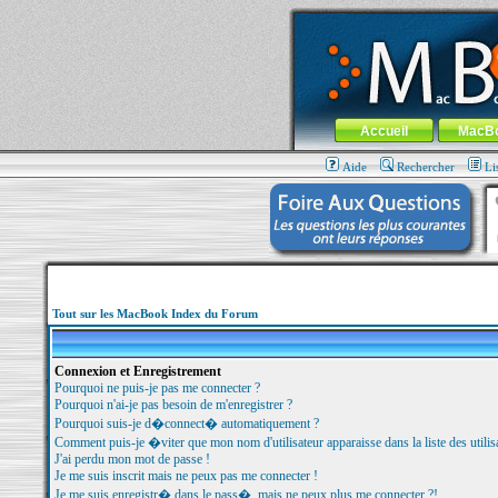
MacBook-fr.com : 100% Apple... 100% nom
Aller au contenu
-
Aller au menu 
Menu général
Accueil
MacB
Aide
Rechercher
Li
Tout sur les MacBook Index du Forum
Connexion et Enregistrement
Pourquoi ne puis-je pas me connecter ?
Pourquoi n'ai-je pas besoin de m'enregistrer ?
Pourquoi suis-je d�connect� automatiquement ?
Comment puis-je �viter que mon nom d'utilisateur apparaisse dans la liste des utilisa
J'ai perdu mon mot de passe !
Je me suis inscrit mais ne peux pas me connecter !
Je me suis enregistr� dans le pass�, mais ne peux plus me connecter ?!