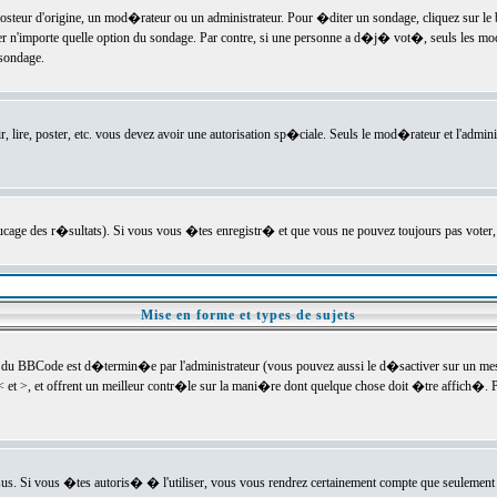
ur d'origine, un mod�rateur ou un administrateur. Pour �diter un sondage, cliquez sur le bou
r n'importe quelle option du sondage. Par contre, si une personne a d�j� vot�, seuls les mod
 sondage.
r, lire, poster, etc. vous devez avoir une autorisation sp�ciale. Seuls le mod�rateur et l'admin
trucage des r�sultats). Si vous vous �tes enregistr� et que vous ne pouvez toujours pas voter
Mise en forme et types de sujets
 du BBCode est d�termin�e par l'administrateur (vous pouvez aussi le d�sactiver sur un mess
< et >, et offrent un meilleur contr�le sur la mani�re dont quelque chose doit �tre affich�. Po
sus. Si vous �tes autoris� � l'utiliser, vous vous rendrez certainement compte que seulement 