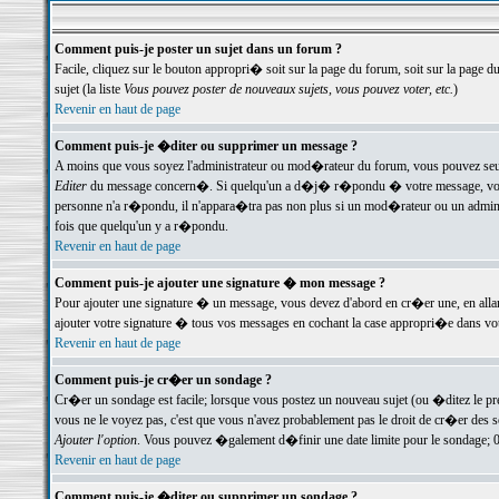
Comment puis-je poster un sujet dans un forum ?
Facile, cliquez sur le bouton appropri� soit sur la page du forum, soit sur la page d
sujet (la liste
Vous pouvez poster de nouveaux sujets, vous pouvez voter, etc.
)
Revenir en haut de page
Comment puis-je �diter ou supprimer un message ?
A moins que vous soyez l'administrateur ou mod�rateur du forum, vous pouvez seul
Editer
du message concern�. Si quelqu'un a d�j� r�pondu � votre message, vous trou
personne n'a r�pondu, il n'appara�tra pas non plus si un mod�rateur ou un administr
fois que quelqu'un y a r�pondu.
Revenir en haut de page
Comment puis-je ajouter une signature � mon message ?
Pour ajouter une signature � un message, vous devez d'abord en cr�er une, en alla
ajouter votre signature � tous vos messages en cochant la case appropri�e dans votr
Revenir en haut de page
Comment puis-je cr�er un sondage ?
Cr�er un sondage est facile; lorsque vous postez un nouveau sujet (ou �ditez le prem
vous ne le voyez pas, c'est que vous n'avez probablement pas le droit de cr�er des 
Ajouter l'option
. Vous pouvez �galement d�finir une date limite pour le sondage; 0 es
Revenir en haut de page
Comment puis-je �diter ou supprimer un sondage ?