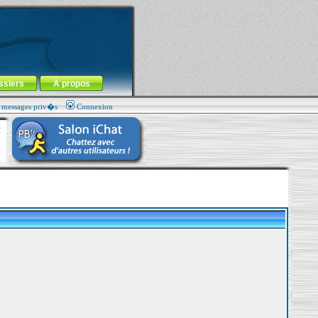
ssiers
À propos
s messages priv�s
Connexion