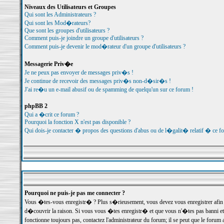
Niveaux des Utilisateurs et Groupes
Qui sont les Administrateurs ?
Qui sont les Mod�rateurs?
Que sont les groupes d'utilisateurs ?
Comment puis-je joindre un groupe d'utilisateurs ?
Comment puis-je devenir le mod�rateur d'un groupe d'utilisateurs ?
Messagerie Priv�e
Je ne peux pas envoyer de messages priv�s !
Je continue de recevoir des messages priv�s non-d�sir�s !
J'ai re�u un e-mail abusif ou de spamming de quelqu'un sur ce forum !
phpBB 2
Qui a �crit ce forum ?
Pourquoi la fonction X n'est pas disponible ?
Qui dois-je contacter � propos des questions d'abus ou de l�galit� relatif � ce f
Pourquoi ne puis-je pas me connecter ?
Vous �tes-vous enregistr� ? Plus s�rieusement, vous devez vous enregistrer afin d
d�couvrir la raison. Si vous vous �tes enregistr� et que vous n'�tes pas banni et
fonctionne toujours pas, contactez l'administrateur du forum; il se peut que le for