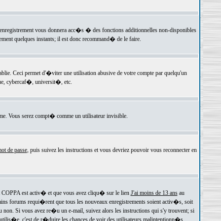
 l'enregistrement vous donnera acc�s � des fonctions additionnelles non-disponibles
lement quelques instants; il est donc recommand� de le faire.
e. Ceci permet d'�viter une utilisation abusive de votre compte par quelqu'un
e, cybercaf�, universit�, etc.
e. Vous serez compt� comme un utilisateur invisible.
ot de passe
, puis suivez les instructions et vous devriez pouvoir vous reconnecter en
rt COPPA est activ� et que vous avez cliqu� sur le lien
J'ai moins de 13 ans
au
tains forums requi�rent que tous les nouveaux enregistrements soient activ�s, soit
on. Si vous avez re�u un e-mail, suivez alors les instructions qui s'y trouvent; si
 utilis�e, c'est de r�duire les chances de voir des utilisateurs malintentionn�s