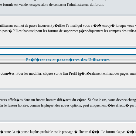
ournie est valide, essayez alors de contacter l'administrateur du forum.
utilisateur ou mot de passe incorrect (v�rifiez l'e-mail qui vous a �t� envoy� lorsque vous
en post� ? Il est habituel pour les forums de supprimer p�riodiquement les comptes des utilisa
Pr�f�rences et param�tres des Utilisateurs
onn�es. Pour les modifier, cliquez sur le lien
Profil
(g�n�ralement en haut des pages, mais c
heures affich�es dans un fuseau horaire diff�rent du v�tre. Si c'est le cas, vous devriez chan
er le fuseau horaire, comme la plupart des autres options, peut uniquement �tre effectu� par l
diff�rente, la r�ponse la plus probable est le passage � l'heure d'�t�. Le forum n'a pas �t�