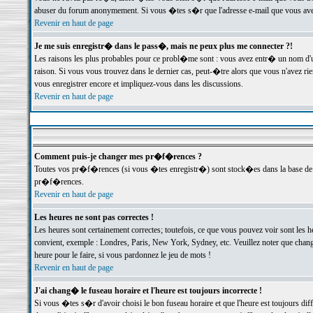
abuser du forum anonymement. Si vous �tes s�r que l'adresse e-mail que vous avez f
Revenir en haut de page
Je me suis enregistr� dans le pass�, mais ne peux plus me connecter ?!
Les raisons les plus probables pour ce probl�me sont : vous avez entr� un nom d'
raison. Si vous vous trouvez dans le dernier cas, peut-�tre alors que vous n'avez ri
vous enregistrer encore et impliquez-vous dans les discussions.
Revenir en haut de page
Comment puis-je changer mes pr�f�rences ?
Toutes vos pr�f�rences (si vous �tes enregistr�) sont stock�es dans la base de d
pr�f�rences.
Revenir en haut de page
Les heures ne sont pas correctes !
Les heures sont certainement correctes; toutefois, ce que vous pouvez voir sont les 
convient, exemple : Londres, Paris, New York, Sydney, etc. Veuillez noter que chang
heure pour le faire, si vous pardonnez le jeu de mots !
Revenir en haut de page
J'ai chang� le fuseau horaire et l'heure est toujours incorrecte !
Si vous �tes s�r d'avoir choisi le bon fuseau horaire et que l'heure est toujours 