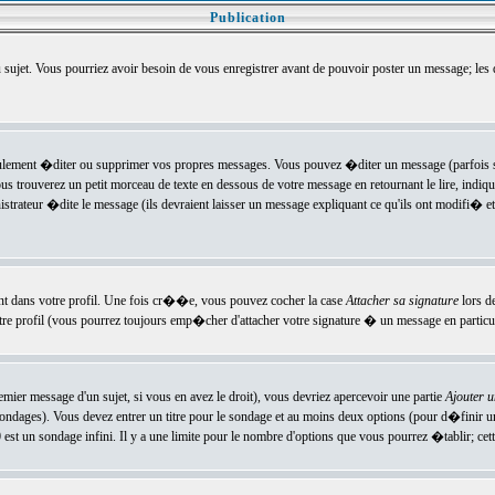
Publication
u sujet. Vous pourriez avoir besoin de vous enregistrer avant de pouvoir poster un message; les
ement �diter ou supprimer vos propres messages. Vous pouvez �diter un message (parfois se
verez un petit morceau de texte en dessous de votre message en retournant le lire, indiquan
ateur �dite le message (ils devraient laisser un message expliquant ce qu'ils ont modifi� et 
nt dans votre profil. Une fois cr��e, vous pouvez cocher la case
Attacher sa signature
lors d
e profil (vous pourrez toujours emp�cher d'attacher votre signature � un message en particuli
ier message d'un sujet, si vous en avez le droit), vous devriez apercevoir une partie
Ajouter 
sondages). Vous devez entrer un titre pour le sondage et au moins deux options (pour d�finir 
t un sondage infini. Il y a une limite pour le nombre d'options que vous pourrez �tablir; cette