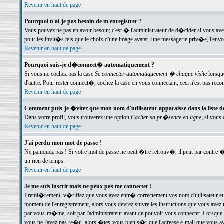
Revenir en haut de page
Pourquoi n'ai-je pas besoin de m'enregistrer ?
Vous pouvez ne pas en avoir besoin; c'est � l'administrateur de d�cider si vous av
pour les invit�s tels que le choix d'une image avatar, une messagerie priv�e, l'envo
Revenir en haut de page
Pourquoi suis-je d�connect� automatiquement ?
Si vous ne cochez pas la case
Se connecter automatiquement � chaque visite
lorsqu
d'autre. Pour rester connect�, cochez la case en vous connectant; ceci n'est pas r
Revenir en haut de page
Comment puis-je �viter que mon nom d'utilisateur apparaisse dans la liste des
Dans votre profil, vous trouverez une option
Cacher sa pr�sence en ligne
; si vous
Revenir en haut de page
J'ai perdu mon mot de passe !
Ne paniquez pas ! Si votre mot de passe ne peut �tre retrouv�, il peut par contre �t
un rien de temps.
Revenir en haut de page
Je me suis inscrit mais ne peux pas me connecter !
Premi�rement, v�rifiez que vous avez entr� correctement vos nom d'utilisateur et 
moment de l'enregistrement, alors vous devrez suivre les instructions que vous avez
par vous-m�me, soit par l'administrateur avant de pouvoir vous connecter. Lorsque v
vous ne l'avez pas re�u, alors �tes-vous bien s�r que l'adresse e-mail que vous avez 