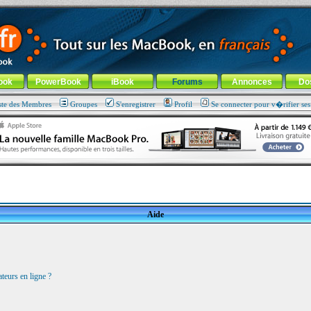
ade !
général
-
Aller au menu de la rubrique
ook
PowerBook
iBook
Forums
Annonces
Do
ste des Membres
Groupes
S'enregistrer
Profil
Se connecter pour v�rifier se
Aide
teurs en ligne ?