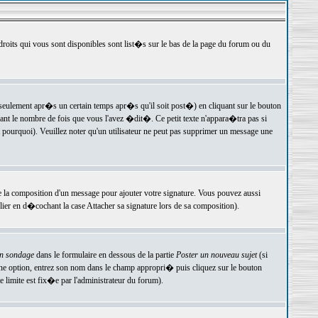
 droits qui vous sont disponibles sont list�s sur le bas de la page du forum ou du
ulement apr�s un certain temps apr�s qu'il soit post�) en cliquant sur le bouton
t le nombre de fois que vous l'avez �dit�. Ce petit texte n'appara�tra pas si
pourquoi). Veuillez noter qu'un utilisateur ne peut pas supprimer un message une
e la composition d'un message pour ajouter votre signature. Vous pouvez aussi
er en d�cochant la case Attacher sa signature lors de sa composition).
un sondage
dans le formulaire en dessous de la partie
Poster un nouveau sujet
(si
une option, entrez son nom dans le champ appropri� puis cliquez sur le bouton
 limite est fix�e par l'administrateur du forum).