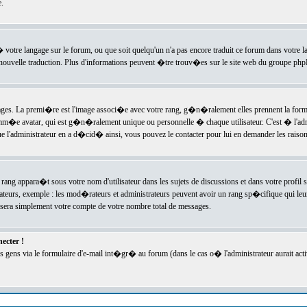
.
l� votre langage sur le forum, ou que soit quelqu'un n'a pas encore traduit ce forum dans votre 
e nouvelle traduction. Plus d'informations peuvent �tre trouv�es sur le site web du groupe phpBB
ssages. La premi�re est l'image associ�e avec votre rang, g�n�ralement elles prennent la form
omm�e avatar, qui est g�n�ralement unique ou personnelle � chaque utilisateur. C'est � l'admin
 que l'administrateur en a d�cid� ainsi, vous pouvez le contacter pour lui en demander les rais
rang appara�t sous votre nom d'utilisateur dans les sujets de discussions et dans votre profil s
teurs, exemple : les mod�rateurs et administrateurs peuvent avoir un rang sp�cifique qui leur 
sera simplement votre compte de votre nombre total de messages.
ecter !
gens via le formulaire d'e-mail int�gr� au forum (dans le cas o� l'administrateur aurait acti