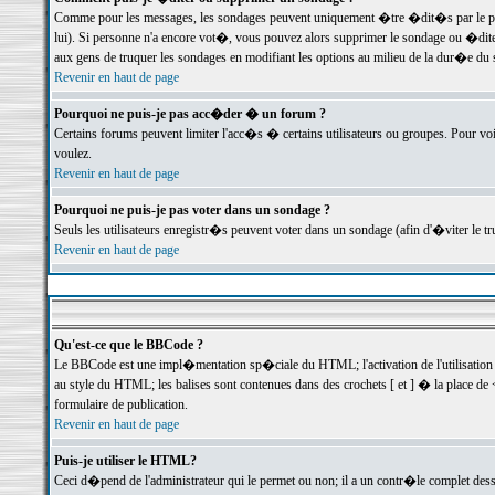
Comme pour les messages, les sondages peuvent uniquement �tre �dit�s par le poste
lui). Si personne n'a encore vot�, vous pouvez alors supprimer le sondage ou �dite
aux gens de truquer les sondages en modifiant les options au milieu de la dur�e du
Revenir en haut de page
Pourquoi ne puis-je pas acc�der � un forum ?
Certains forums peuvent limiter l'acc�s � certains utilisateurs ou groupes. Pour voi
voulez.
Revenir en haut de page
Pourquoi ne puis-je pas voter dans un sondage ?
Seuls les utilisateurs enregistr�s peuvent voter dans un sondage (afin d'�viter le 
Revenir en haut de page
Qu'est-ce que le BBCode ?
Le BBCode est une impl�mentation sp�ciale du HTML; l'activation de l'utilisation
au style du HTML; les balises sont contenues dans des crochets [ et ] � la place de 
formulaire de publication.
Revenir en haut de page
Puis-je utiliser le HTML?
Ceci d�pend de l'administrateur qui le permet ou non; il a un contr�le complet des