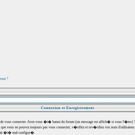
orum ?
Connexion et Enregistrement
e vous connecter. Avez-vous �t� banni du forum (un message est affich� si vous l'�tes) ? Si
 que vous ne pouvez toujours pas vous connecter, v�rifiez et rev�rifiez vos nom d'utilisateu
um ait �t� mal configur�.