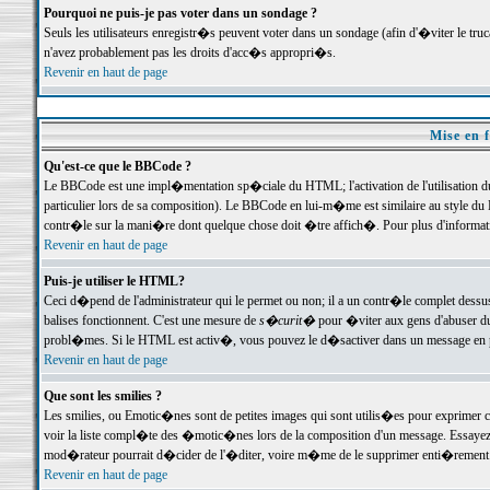
Pourquoi ne puis-je pas voter dans un sondage ?
Seuls les utilisateurs enregistr�s peuvent voter dans un sondage (afin d'�viter le tr
n'avez probablement pas les droits d'acc�s appropri�s.
Revenir en haut de page
Mise en f
Qu'est-ce que le BBCode ?
Le BBCode est une impl�mentation sp�ciale du HTML; l'activation de l'utilisation 
particulier lors de sa composition). Le BBCode en lui-m�me est similaire au style du H
contr�le sur la mani�re dont quelque chose doit �tre affich�. Pour plus d'information
Revenir en haut de page
Puis-je utiliser le HTML?
Ceci d�pend de l'administrateur qui le permet ou non; il a un contr�le complet dessu
balises fonctionnent. C'est une mesure de
s�curit�
pour �viter aux gens d'abuser du 
probl�mes. Si le HTML est activ�, vous pouvez le d�sactiver dans un message en par
Revenir en haut de page
Que sont les smilies ?
Les smilies, ou Emotic�nes sont de petites images qui sont utilis�es pour exprimer certa
voir la liste compl�te des �motic�nes lors de la composition d'un message. Essayez de 
mod�rateur pourrait d�cider de l'�diter, voire m�me de le supprimer enti�rement
Revenir en haut de page