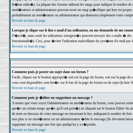
th�me utilis�). La plupart des forums utilisent les rangs pour indiquer le nombre de m
mod�rateurs et administrateurs peuvent avoir un rang sp�cifique qui leur est propre. 
probablement un mod�rateur ou administrateur qui abaissera simplement votre compte
Revenir en haut de page
Lorsque je clique sur le lien e-mail d'un utilisateur, on me demande de me conne
D�sol�, mais seuls les utilisateurs enregistr�s peuvent envoyer des e-mails � des ge
fonctionnalit�). Ceci, pour �viter l'utilisation malveillante du syst�me d'e-mail par 
Revenir en haut de page
Comment puis-je poster un sujet dans un forum ?
Facile, cliquez sur le bouton appropri� soit sur la page du forum, soit sur la page du 
vous sont disponibles sont list�s sur le bas de la page du forum ou du sujet (la liste
V
Revenir en haut de page
Comment puis-je �diter ou supprimer un message ?
A moins que vous soyez l'administrateur ou mod�rateur du forum, vous pouvez seul
apr�s un certain temps apr�s qu'il soit post�) en cliquant sur le bouton
Editer
du me
de texte en dessous de votre message en retournant le lire, indiquant le nombre de fo
non plus si un mod�rateur ou un administrateur �dite le message (ils devraient laisser
supprimer un message une fois que quelqu'un y a r�pondu.
Revenir en haut de page