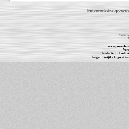
Pour soutenir le développement du
Powered b
T
www.powerboo
Vers
Rédaction :
Ludovi
Design :
Ga�l
- Logo et te
Informations :
PowerBook
-
MacBook Pro
-
i