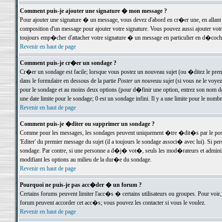
Comment puis-je ajouter une signature � mon message ?
Pour ajouter une signature � un message, vous devez d'abord en cr�er une, en allant
composition d'un message pour ajouter votre signature. Vous pouvez aussi ajouter vot
toujours emp�cher d'attacher votre signature � un message en particulier en d�cochan
Revenir en haut de page
Comment puis-je cr�er un sondage ?
Cr�er un sondage est facile; lorsque vous postez un nouveau sujet (ou �ditez le premie
dans le formulaire en dessous de la partie
Poster un nouveau sujet
(si vous ne le voyez
pour le sondage et au moins deux options (pour d�finir une option, entrez son nom d
une date limite pour le sondage; 0 est un sondage infini. Il y a une limite pour le nomb
Revenir en haut de page
Comment puis-je �diter ou supprimer un sondage ?
Comme pour les messages, les sondages peuvent uniquement �tre �dit�s par le poste
'Editer' du premier message du sujet (il a toujours le sondage associ� avec lui). Si 
sondage. Par contre, si une personne a d�j� vot�, seuls les mod�rateurs et administ
modifiant les options au milieu de la dur�e du sondage.
Revenir en haut de page
Pourquoi ne puis-je pas acc�der � un forum ?
Certains forums peuvent limiter l'acc�s � certains utilisateurs ou groupes. Pour voir, 
forum peuvent accorder cet acc�s; vous pouvez les contacter si vous le voulez.
Revenir en haut de page