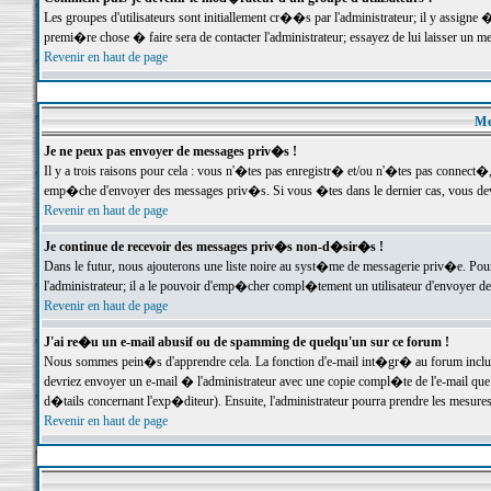
Les groupes d'utilisateurs sont initiallement cr��s par l'administrateur; il y assign
premi�re chose � faire sera de contacter l'administrateur; essayez de lui laisser un 
Revenir en haut de page
Me
Je ne peux pas envoyer de messages priv�s !
Il y a trois raisons pour cela : vous n'�tes pas enregistr� et/ou n'�tes pas connect�
emp�che d'envoyer des messages priv�s. Si vous �tes dans le dernier cas, vous devr
Revenir en haut de page
Je continue de recevoir des messages priv�s non-d�sir�s !
Dans le futur, nous ajouterons une liste noire au syst�me de messagerie priv�e. P
l'administrateur; il a le pouvoir d'emp�cher compl�tement un utilisateur d'envoyer 
Revenir en haut de page
J'ai re�u un e-mail abusif ou de spamming de quelqu'un sur ce forum !
Nous sommes pein�s d'apprendre cela. La fonction d'e-mail int�gr� au forum inclut d
devriez envoyer un e-mail � l'administrateur avec une copie compl�te de l'e-mail que v
d�tails concernant l'exp�diteur). Ensuite, l'administrateur pourra prendre les mesure
Revenir en haut de page