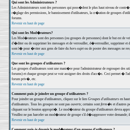
Qui sont les Administrateurs ?
Les Administrateurs sont des personnes qui poss�dent le plus haut niveau de contr�le 
r�glage des permissions, le bannissement d'utilisateurs, la cr�ation de groupes d'uti
forums.
Revenir en haut de page
Qui sont les Mod�rateurs?
Les Mod�rateurs sont des personnes (ou groupes de personnes) dont le but est de veil
d'�diter ou de supprimer les messages et de verrouiller, d�verrouiller, supprimer 
sont l� pour �viter aux gens de faire du
hors-sujet
ou de poster des messages ne res
Revenir en haut de page
Que sont les groupes d'utilisateurs ?
Les groupes d'utilisateurs sont une mani�re pour l'administrateur de regrouper des util
forums) et chaque groupe peut se voir assigner des droits d'acc�s. Ceci permet � 
forum priv�, etc.
Revenir en haut de page
Comment puis-je joindre un groupe d'utilisateurs ?
Pour joindre un groupe d'utilisateurs, cliquez sur le lien
Groupes d'utilisateurs
en haut
d'utilisateurs. Tous les groupes ne sont pas
ouverts
; certains sont
ferm�s
et d'autres p
cliquant sur le bouton appropri�. Le mod�rateur du groupe d'utilisateurs devra appro
Veuillez ne pas harceler un mod�rateur de groupe s'il d�sapprouve votre demande; il 
Revenir en haut de page
Comment puis-je devenir le mod�rateur d'un groupe d'utilisateurs ?