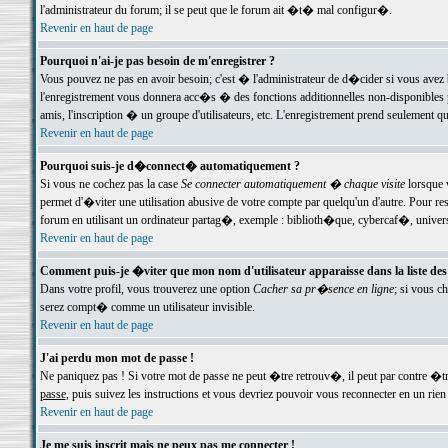
l'administrateur du forum; il se peut que le forum ait �t� mal configur�.
Revenir en haut de page
Pourquoi n'ai-je pas besoin de m'enregistrer ?
Vous pouvez ne pas en avoir besoin; c'est � l'administrateur de d�cider si vous avez 
l'enregistrement vous donnera acc�s � des fonctions additionnelles non-disponibles p
amis, l'inscription � un groupe d'utilisateurs, etc. L'enregistrement prend seulement q
Revenir en haut de page
Pourquoi suis-je d�connect� automatiquement ?
Si vous ne cochez pas la case
Se connecter automatiquement � chaque visite
lorsque 
permet d'�viter une utilisation abusive de votre compte par quelqu'un d'autre. Pour 
forum en utilisant un ordinateur partag�, exemple : biblioth�que, cybercaf�, univers
Revenir en haut de page
Comment puis-je �viter que mon nom d'utilisateur apparaisse dans la liste des u
Dans votre profil, vous trouverez une option
Cacher sa pr�sence en ligne
; si vous c
serez compt� comme un utilisateur invisible.
Revenir en haut de page
J'ai perdu mon mot de passe !
Ne paniquez pas ! Si votre mot de passe ne peut �tre retrouv�, il peut par contre �tre
passe
, puis suivez les instructions et vous devriez pouvoir vous reconnecter en un rien
Revenir en haut de page
Je me suis inscrit mais ne peux pas me connecter !