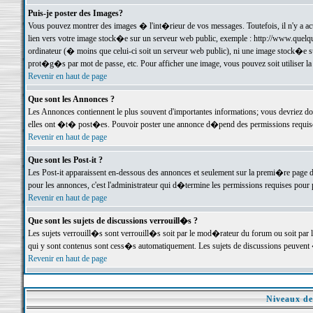
Puis-je poster des Images?
Vous pouvez montrer des images � l'int�rieur de vos messages. Toutefois, il n'y a 
lien vers votre image stock�e sur un serveur web public, exemple : http://www.quelq
ordinateur (� moins que celui-ci soit un serveur web public), ni une image stock�e su
prot�g�s par mot de passe, etc. Pour afficher une image, vous pouvez soit utiliser 
Revenir en haut de page
Que sont les Annonces ?
Les Annonces contiennent le plus souvent d'importantes informations; vous devriez d
elles ont �t� post�es. Pouvoir poster une annonce d�pend des permissions requises;
Revenir en haut de page
Que sont les Post-it ?
Les Post-it apparaissent en-dessous des annonces et seulement sur la premi�re page 
pour les annonces, c'est l'administrateur qui d�termine les permissions requises pour 
Revenir en haut de page
Que sont les sujets de discussions verrouill�s ?
Les sujets verrouill�s sont verrouill�s soit par le mod�rateur du forum ou soit par 
qui y sont contenus sont cess�s automatiquement. Les sujets de discussions peuvent 
Revenir en haut de page
Niveaux de