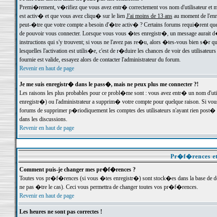
Premi�rement, v�rifiez que vous avez entr� correctement vos nom d'utilisateur et mo
est activ� et que vous avez cliqu� sur le lien
J'ai moins de 13 ans
au moment de l'enre
peut-�tre que votre compte a besoin d'�tre activ� ? Certains forums requi�rent que 
de pouvoir vous connecter. Lorsque vous vous �tes enregistr�, un message aurait d� v
instructions qui s'y trouvent; si vous ne l'avez pas re�u, alors �tes-vous bien s�r que
lesquelles l'activation est utilis�e, c'est de r�duire les chances de voir des utilis
fournie est valide, essayez alors de contacter l'administrateur du forum.
Revenir en haut de page
Je me suis enregistr� dans le pass�, mais ne peux plus me connecter ?!
Les raisons les plus probables pour ce probl�me sont : vous avez entr� un nom d'ut
enregistr�) ou l'administrateur a supprim� votre compte pour quelque raison. Si vous 
forums de supprimer p�riodiquement les comptes des utilisateurs n'ayant rien post� a
dans les discussions.
Revenir en haut de page
Pr�f�rences et
Comment puis-je changer mes pr�f�rences ?
Toutes vos pr�f�rences (si vous �tes enregistr�) sont stock�es dans la base de don
ne pas �tre le cas). Ceci vous permettra de changer toutes vos pr�f�rences.
Revenir en haut de page
Les heures ne sont pas correctes !