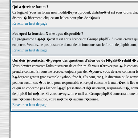
Qui a �crit ce forum ?
Ce logiciel (sous sa forme non modifi�e) est produit, distribu� et est sous droits d'a
distribu� librement; cliquez sur le lien pour plus de d�tails.
Revenir en haut de page
Pourquoi la fonction X n'est pas disponible ?
Ce programme a �t� �crit et est sous licence du Groupe phpBB. Si vous croyez qu'un
en pense. Veuillez ne pas poster de demande de fonctions sur le forum de phpbb.com; 
Revenir en haut de page
Qui dois-je contacter � propos des questions d'abus ou de l�galit� relatif � 
Vous devriez contacter l'administrateur de ce forum. Si vous n'arrivez pas � le conta
prendre contact. Si vous ne recevez toujours pas de r�ponse, vous devriez contacter 
h�bergeur gratuit (par exemple : yahoo, free.fr, f2s.com, etc.), la direction ou le se
peut en aucun cas �tre tenu pour responsable en ce qui concerne la mani�re, le lieu ou 
ce qui ne concerne pas l'aspect l�gal (cessation et d�sistement, responsabilit�, comm
de phpBB lui-m�me. Si vous envoyez un e-mail au Groupe phpBB concernant une utili
une r�ponse laconique, voire m�me � aucune r�ponse.
Revenir en haut de page