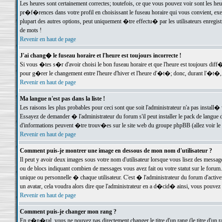
Les heures sont certainement correctes; toutefois, ce que vous pouvez voir sont les he
pr�f�rences dans votre profil en choisissant le fuseau horaire qui vous convient, exe
plupart des autres options, peut uniquement �tre effectu� par les utilisateurs enregis
de mots !
Revenir en haut de page
J'ai chang� le fuseau horaire et l'heure est toujours incorrecte !
Si vous �tes s�r d'avoir choisi le bon fuseau horaire et que l'heure est toujours d
pour g�rer le changement entre l'heure d'hiver et l'heure d'�t�; donc, durant l'�t�,
Revenir en haut de page
Ma langue n'est pas dans la liste !
Les raisons les plus probables pour ceci sont que soit l'administrateur n'a pas install�
Essayez de demander � l'administrateur du forum s'il peut installer le pack de langue d
d'informations peuvent �tre trouv�es sur le site web du groupe phpBB (allez voir le l
Revenir en haut de page
Comment puis-je montrer une image en dessous de mon nom d'utilisateur ?
Il peut y avoir deux images sous votre nom d'utilisateur lorsque vous lisez des mess
ou de blocs indiquant combien de messages vous avez fait ou votre statut sur le for
unique ou personnelle � chaque utilisateur. C'est � l'administrateur du forum d'activer
un avatar, cela voudra alors dire que l'administrateur en a d�cid� ainsi, vous pouvez
Revenir en haut de page
Comment puis-je changer mon rang ?
En g�n�ral, vous ne pouvez pas directement changer le titre d'un rang (le titre d'un ra